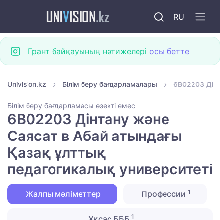
RU
Грант байқауының нәтижелері
осы бетте
Univision.kz
Білім беру бағдарламалары
6B02203 Дінт
Білім беру бағдарламасы өзекті емес
6B02203 Дінтану және
Саясат в Абай атындағы
Қазақ ұлттық
педагогикалық университеті
1
Жалпы мәліметтер
Профессии
1
Ұқсас БББ