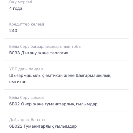
Оқу мерзімі
4 года
Кредиттер көлемі
240
Білім беру бағдарламаларының тобы
B033 Дінтану және теология
ҰБТ-дағы пәндер
Шығармашылық емтихан және Шығармашылық
емтихан
Білім беру саласы
6B02 Өнер және гуманитарлық ғылымдар
Дайындық бағыты
6B022 Гуманитарлық ғылымдар