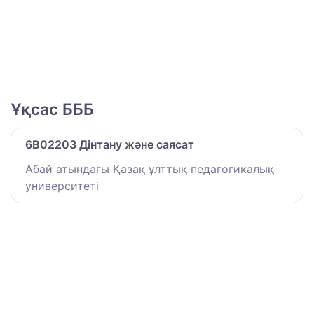
Ұқсас БББ
6B02203 Дінтану және cаясат
Абай атындағы Қазақ ұлттық педагогикалық
университеті