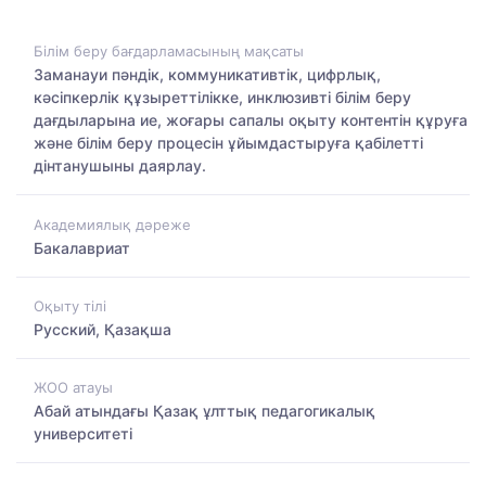
Білім беру бағдарламасының мақсаты
Заманауи пәндік, коммуникативтік, цифрлық,
кәсіпкерлік құзыреттілікке, инклюзивті білім беру
дағдыларына ие, жоғары сапалы оқыту контентін құруға
және білім беру процесін ұйымдастыруға қабілетті
дінтанушыны даярлау.
Академиялық дәреже
Бакалавриат
Оқыту тілі
Русский, Қазақша
ЖОО атауы
Абай атындағы Қазақ ұлттық педагогикалық
университеті