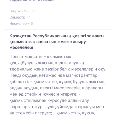
Оқу жылы - 1
Семестр - 1
Несиелер - 6
Қазақстан Республикасының қазіргі заманғы
қылмыстық саясатын жүзеге асыру
мәселелері
Пәннің мақсаты – қылмыстық
құқықбұзушылықтың алдын алудың
теориялық және тәжірибелік мәселелерін оқу.
Пәнді оқудың нәтижесінде магистранттар
қабілетті: - қылмыстық құқық бұзушылықтың
алдын алудың өзекті мәселелерін, шаралары
мен әдістерінің жүйесін игеруге; -
қылмыстылықпен күресуде алдын алу
шараларын жүргізудің ұйымдастырылуы мен
әдістемесін игеруге; - қылмыстық құқық