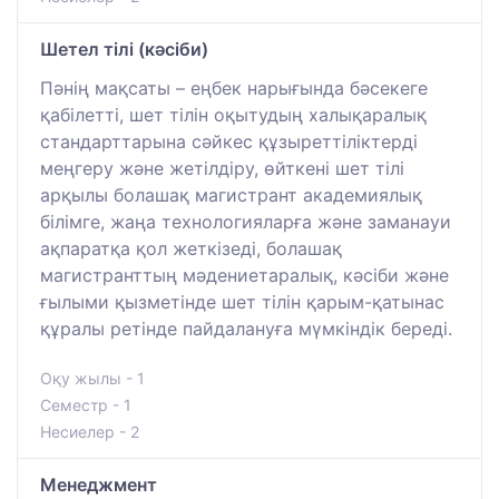
Шетел тілі (кәсіби)
Пәнің мақсаты – еңбек нарығында бәсекеге
қабілетті, шет тілін оқытудың халықаралық
стандарттарына сәйкес құзыреттіліктерді
меңгеру және жетілдіру, өйткені шет тілі
арқылы болашақ магистрант академиялық
білімге, жаңа технологияларға және заманауи
ақпаратқа қол жеткізеді, болашақ
магистранттың мәдениетаралық, кәсіби және
ғылыми қызметінде шет тілін қарым-қатынас
құралы ретінде пайдалануға мүмкіндік береді.
Оқу жылы - 1
Семестр - 1
Несиелер - 2
Менеджмент