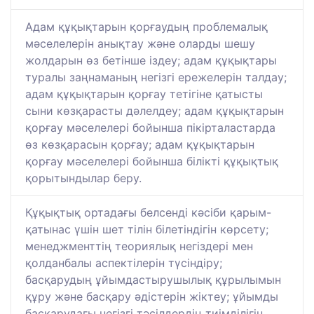
Адам құқықтарын қорғаудың проблемалық
мәселелерін анықтау және оларды шешу
жолдарын өз бетінше іздеу; адам құқықтары
туралы заңнаманың негізгі ережелерін талдау;
адам құқықтарын қорғау тетігіне қатысты
сыни көзқарасты дәлелдеу; адам құқықтарын
қорғау мәселелері бойынша пікірталастарда
өз көзқарасын қорғау; адам құқықтарын
қорғау мәселелері бойынша білікті құқықтық
қорытындылар беру.
Құқықтық ортадағы белсенді кәсіби қарым-
қатынас үшін шет тілін білетіндігін көрсету;
менеджменттің теориялық негіздері мен
қолданбалы аспектілерін түсіндіру;
басқарудың ұйымдастырушылық құрылымын
құру және басқару әдістерін жіктеу; ұйымды
басқарудағы негізгі тәсілдердің тиімділігін