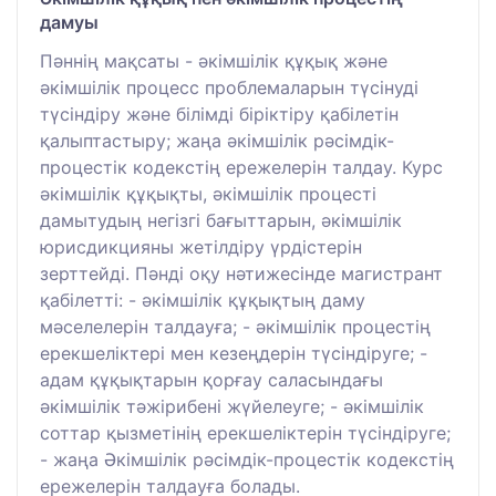
дамуы
Пәннің мақсаты - әкімшілік құқық және
әкімшілік процесс проблемаларын түсінуді
түсіндіру және білімді біріктіру қабілетін
қалыптастыру; жаңа әкімшілік рәсімдік-
процестік кодекстің ережелерін талдау. Курс
әкімшілік құқықты, әкімшілік процесті
дамытудың негізгі бағыттарын, әкімшілік
юрисдикцияны жетілдіру үрдістерін
зерттейді. Пәнді оқу нәтижесінде магистрант
қабілетті: - әкімшілік құқықтың даму
мәселелерін талдауға; - әкімшілік процестің
ерекшеліктері мен кезеңдерін түсіндіруге; -
адам құқықтарын қорғау саласындағы
әкімшілік тәжірибені жүйелеуге; - әкімшілік
соттар қызметінің ерекшеліктерін түсіндіруге;
- жаңа Әкімшілік рәсімдік-процестік кодекстің
ережелерін талдауға болады.