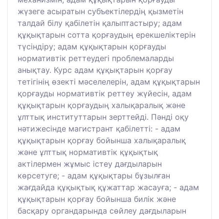
жүзеге асыратын субъектілердің қызметін
талдай білу қабілетін қалыптастыру; адам
құқықтарын сотта қорғаудың ерекшеліктерін
түсіндіру; адам құқықтарын қорғауды
нормативтік реттеудегі проблемаларды
анықтау. Курс адам құқықтарын қорғау
тетігінің өзекті мәселелерін, адам құқықтарын
қорғауды нормативтік реттеу жүйесін, адам
құқықтарын қорғаудың халықаралық және
ұлттық институттарын зерттейді. Пәнді оқу
нәтижесінде магистрант қабілетті: - адам
құқықтарын қорғау бойынша халықаралық
және ұлттық нормативтік құқықтық
актілермен жұмыс істеу дағдыларын
көрсетуге; - адам құқықтары бұзылған
жағдайда құқықтық құжаттар жасауға; - адам
құқықтарын қорғау бойынша билік және
басқару органдарында сөйлеу дағдыларын