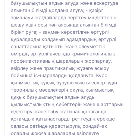
бұзушылықтың алдын алуда және ескертуде
алынған білімді қолдана алуға; - қазіргі
заманауи жағдайларда зерттеу міндеттерін
шешу үшін осы пән аясында алынған білімді
біріктіруге; - заңмен көрсетілген әртүрлі
құралдарды қолданып адамдардың әртүрлі
санаттарына қатысты және әлеуметтік
өмірдің әртүрлі аясында криминологиялық
профилактиканың шараларын жоспарлау,
әзірлеу және практикалық жүзеге асыру
бойынша іс-шараларды қолдануға. Курс
қылмыстық құқық бұзушылықты ескертудің
теориялық мәселелерін оқуға, қылмыстық
құқық бұзушылықтың алдын алуды
қылмыстылықтың себептерін және шарттарын
іздестіру және табу жағынан қарағанда
қоғамдық қатынастарды реттеудің ерекше
саласы ретінде қарастыруға, сондай-ақ
оларды жоюға шараларды әзірлеуге