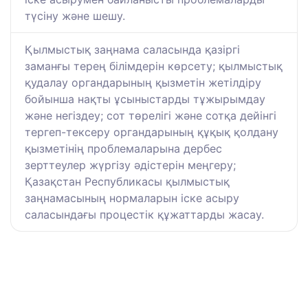
түсіну және шешу.
Қылмыстық заңнама саласында қазіргі
заманғы терең білімдерін көрсету; қылмыстық
қудалау органдарының қызметін жетілдіру
бойынша нақты ұсыныстарды тұжырымдау
және негіздеу; сот төрелігі және сотқа дейінгі
тергеп-тексеру органдарының құқық қолдану
қызметінің проблемаларына дербес
зерттеулер жүргізу әдістерін меңгеру;
Қазақстан Республикасы қылмыстық
заңнамасының нормаларын іске асыру
саласындағы процестік құжаттарды жасау.