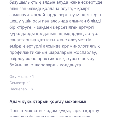
бұзушылықтың алдын алуда және ескертуде
алынған білімді қолдана алуға; - қазіргі
заманауи жағдайларда зерттеу міндеттерін
шешу үшін осы пән аясында алынған білімді
біріктіруге; - заңмен көрсетілген әртүрлі
құралдарды қолданып адамдардың әртүрлі
санаттарына қатысты және әлеуметтік
өмірдің әртүрлі аясында криминологиялық
профилактиканың шараларын жоспарлау,
әзірлеу және практикалық жүзеге асыру
бойынша іс-шараларды қолдануға.
Оқу жылы - 1
Семестр - 1
Несиелер - 6
Адам құқықтарын қорғау механизмі
Пәннің мақсаты - адам құқықтарын қорғау
механизмін, адам құқықтарын қорғауды