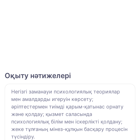
Оқыту нәтижелері
Негізгі заманауи психологиялық теориялар
мен амалдарды игеруін көрсету;
әріптестермен тиімді қарым-қатынас орнату
және қолдау; қызмет саласында
психологиялық білім мен іскерлікті қолдану;
жеке тұлғаның мінез-құлқын басқару процесін
түсіндіру.