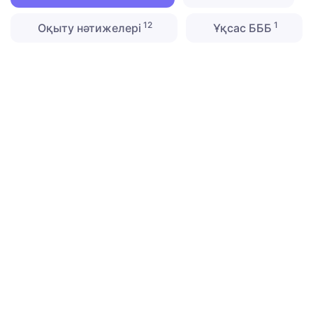
12
1
Оқыту нәтижелері
Ұқсас БББ