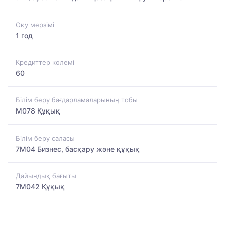
Оқу мерзімі
1 год
Кредиттер көлемі
60
Білім беру бағдарламаларының тобы
M078 Құқық
Білім беру саласы
7M04 Бизнес, басқару және құқық
Дайындық бағыты
7M042 Құқық