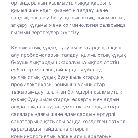
органдарының қылмыстылыққа қарсы іс-
қимыл жөніндегі қызметін талдау және
заңдық бағалау беру; қылмыстық, қылмыстық-
атқару құқығы және криминология саласында
ғылыми зерттеулер жүргізу.
Қылмыстық құқық бұзушылықтардың алдын
алу проблемаларын талдау; қылмыстық құқық
бұзушылықтардың жасалуына ықпал ететін
себептер мен жағдайларды жүйелеу;
қылмыстық құқық бұзушылықтардың
профилактикасы бойынша ұсыныстар
тұжырымдау; алынған білімдерін қылмыстық
құқық бұзушылықтарды ескерту мен алдын
алуда пайдалану; әлеуметтік өмірдің әртүрлі
салаларындағы және адамдардың әртүрлі
санаттарына қатысты заңда көзделген әртүрлі
құралдарды пайдалана отырып,
криминологиялық алдын алу шараларын