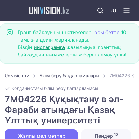
RU
Грант байқауының нәтижелері
осы бетте
10
тамызға дейін жарияланады.
Біздің
инстаграмға
жазылыңыз, гранттық
байқаудың нәтижелерін жіберіп алмау үшін!
Univision.kz
Білім беру бағдарламалары
7M04226 Құқ
Қолданыстағы білім беру бағдарламасы
7M04226 Құқықтану в әл-
Фараби атындағы Қазақ
Ұлттық университеті
13
Жалпы мәліметтер
Пәндер