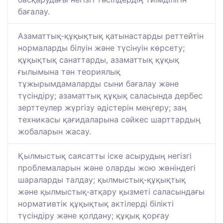
бағалау.
Азаматтық-құқықтық қатынастарды реттейтін
нормаларды білуін және түсінуін көрсету;
құқықтық санаттарды, азаматтық құқық
ғылымына тән теориялық
тұжырымдамаларды сыни бағалау және
түсіндіру; азаматтық құқық саласында дербес
зерттеулер жүргізу әдістерін меңгеру; заң
техникасы қағидаларына сәйкес шарттардың
жобаларын жасау.
Қылмыстық саясатты іске асырудың негізгі
проблемаларын және оларды жою жөніндегі
шараларды талдау; қылмыстық-құқықтық
және қылмыстық-атқару қызметі саласындағы
нормативтік құқықтық актілерді білікті
түсіндіру және қолдану; құқық қорғау