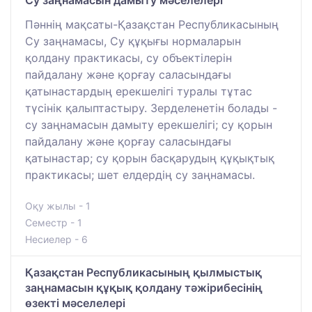
Су заңнамасын дамыту мәселелері
Пәннің мақсаты-Қазақстан Республикасының
Су заңнамасы, Су құқығы нормаларын
қолдану практикасы, су объектілерін
пайдалану және қорғау саласындағы
қатынастардың ерекшелігі туралы тұтас
түсінік қалыптастыру. Зерделенетін болады -
су заңнамасын дамыту ерекшелігі; су қорын
пайдалану және қорғау саласындағы
қатынастар; су қорын басқарудың құқықтық
практикасы; шет елдердің су заңнамасы.
Оқу жылы - 1
Семестр - 1
Несиелер - 6
Қазақстан Республикасының қылмыстық
заңнамасын құқық қолдану тәжірибесінің
өзекті мәселелері