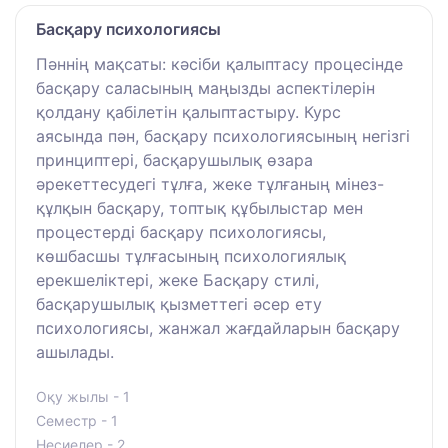
Басқару психологиясы
Пәннің мақсаты: кәсіби қалыптасу процесінде
басқару саласының маңызды аспектілерін
қолдану қабілетін қалыптастыру. Курс
аясында пән, басқару психологиясының негізгі
принциптері, басқарушылық өзара
әрекеттесудегі тұлға, жеке тұлғаның мінез-
құлқын басқару, топтық құбылыстар мен
процестерді басқару психологиясы,
көшбасшы тұлғасының психологиялық
ерекшеліктері, жеке Басқару стилі,
басқарушылық қызметтегі әсер ету
психологиясы, жанжал жағдайларын басқару
ашылады.
Оқу жылы - 1
Семестр - 1
Несиелер - 2