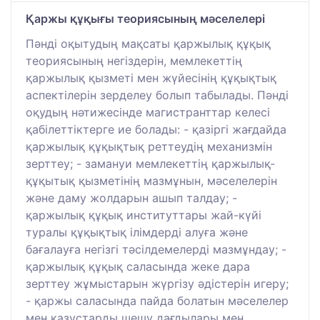
Қаржы құқығы теориясының мәселелері
Пәнді оқытудың мақсаты қаржылық құқық
теориясының негіздерін, мемлекеттің
қаржылық қызметі мен жүйесінің құқықтық
аспектілерін зерделеу болып табылады. Пәнді
оқудың нәтижесінде магистранттар келесі
қабілеттіктерге ие болады: - қазіргі жағдайда
қаржылық құқықтық реттеудің механизмін
зерттеу; - замануи мемлекеттің қаржылық-
құқытық қызметінің мазмұнын, мәселелерін
және даму жолдарын ашып талдау; -
қаржылық құқық институттары жай-күйі
туралы құқықтық ілімдерді алуға және
бағалауға негізгі тәсілдемелерді мазмұндау; -
қаржылық құқық саласында жеке дара
зерттеу жұмыстарын жүргізу әдістерін игеру;
- қаржы саласында пайда болатын мәселелер
мен казустарды шешу дағдылары мен