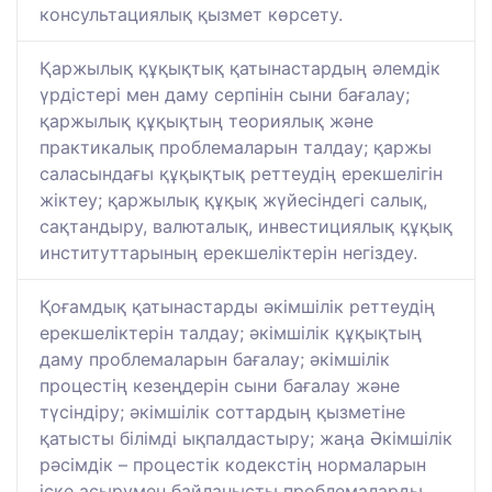
консультациялық қызмет көрсету.
Қаржылық құқықтық қатынастардың әлемдік
үрдістері мен даму серпінін сыни бағалау;
қаржылық құқықтың теориялық және
практикалық проблемаларын талдау; қаржы
саласындағы құқықтық реттеудің ерекшелігін
жіктеу; қаржылық құқық жүйесіндегі салық,
сақтандыру, валюталық, инвестициялық құқық
институттарының ерекшеліктерін негіздеу.
Қоғамдық қатынастарды әкімшілік реттеудің
ерекшеліктерін талдау; әкімшілік құқықтың
даму проблемаларын бағалау; әкімшілік
процестің кезеңдерін сыни бағалау және
түсіндіру; әкімшілік соттардың қызметіне
қатысты білімді ықпалдастыру; жаңа Әкімшілік
рәсімдік – процестік кодекстің нормаларын
іске асырумен байланысты проблемаларды