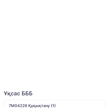
Ұқсас БББ
7M04226 Құқықтану (1)