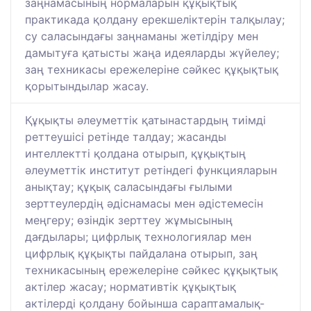
заңнамасының нормаларын құқықтық
практикада қолдану ерекшеліктерін талқылау;
су саласындағы заңнаманы жетілдіру мен
дамытуға қатысты жаңа идеяларды жүйелеу;
заң техникасы ережелеріне сәйкес құқықтық
қорытындылар жасау.
Құқықты әлеуметтік қатынастардың тиімді
реттеушісі ретінде талдау; жасанды
интеллектті қолдана отырып, құқықтың
әлеуметтік институт ретіндегі функцияларын
анықтау; құқық саласындағы ғылыми
зерттеулердің әдіснамасы мен әдістемесін
меңгеру; өзіндік зерттеу жұмысының
дағдылары; цифрлық технологиялар мен
цифрлық құқықты пайдалана отырып, заң
техникасының ережелеріне сәйкес құқықтық
актілер жасау; нормативтік құқықтық
актілерді қолдану бойынша сараптамалық-