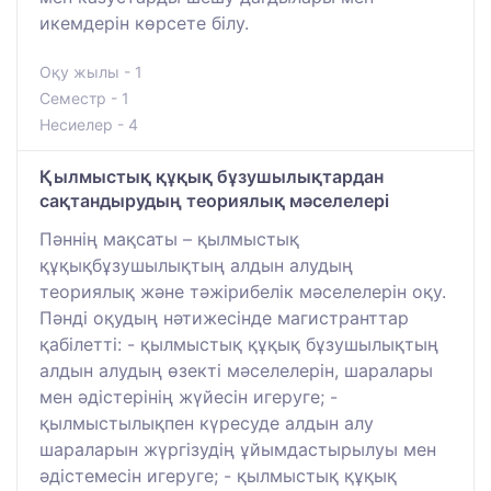
икемдерін көрсете білу.
Оқу жылы - 1
Семестр - 1
Несиелер - 4
Қылмыстық құқық бұзушылықтардан
сақтандырудың теориялық мәселелері
Пәннің мақсаты – қылмыстық
құқықбұзушылықтың алдын алудың
теориялық және тәжірибелік мәселелерін оқу.
Пәнді оқудың нәтижесінде магистранттар
қабілетті: - қылмыстық құқық бұзушылықтың
алдын алудың өзекті мәселелерін, шаралары
мен әдістерінің жүйесін игеруге; -
қылмыстылықпен күресуде алдын алу
шараларын жүргізудің ұйымдастырылуы мен
әдістемесін игеруге; - қылмыстық құқық