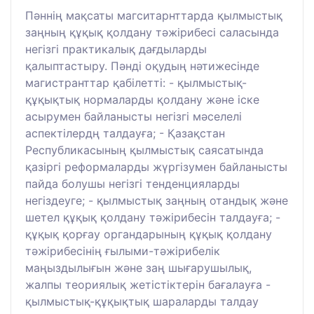
Пәннің мақсаты магситарнттарда қылмыстық
заңның құқық қолдану тәжірибесі саласында
негізгі практикалық дағдыларды
қалыптастыру. Пәнді оқудың нәтижесінде
магистранттар қабілетті: - қылмыстық-
құқықтық нормаларды қолдану және іске
асырумен байланысты негізгі мәселелі
аспектілердң талдауға; - Қазақстан
Республикасының қылмыстық саясатында
қазіргі реформаларды жүргізумен байланысты
пайда болушы негізгі тенденцияларды
негіздеуге; - қылмыстық заңның отандық және
шетел құқық қолдану тәжірибесін талдауға; -
құқық қорғау органдарының құқық қолдану
тәжірибесінің ғылыми-тәжірибелік
маңыздылығын және заң шығарушылық,
жалпы теориялық жетістіктерін бағалауға -
қылмыстық-құқықтық шараларды талдау