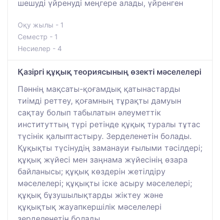
шешуді үйренуді меңгере алады, үйренген
Оқу жылы - 1
Семестр - 1
Несиелер - 4
Қазіргі құқық теориясының өзекті мәселелері
Пәннің мақсаты-қоғамдық қатынастарды
тиімді реттеу, қоғамның тұрақты дамуын
сақтау болып табылатын әлеуметтік
институттың түрі ретінде құқық туралы тұтас
түсінік қалыптастыру. Зерделенетін болады.
Құқықты түсінудің заманауи ғылыми тәсілдері;
құқық жүйесі мен заңнама жүйесінің өзара
байланысы; құқық көздерін жетілдіру
мәселелері; құқықты іске асыру мәселелері;
құқық бұзушылықтарды жіктеу және
құқықтық жауапкершілік мәселелері
зерделенетін болады.