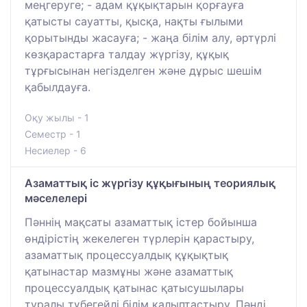
меңгеруге; - адам құқықтарын қорғауға
қатысты сауатты, қысқа, нақты ғылыми
қорытынды жасауға; - жаңа білім алу, әртүрлі
көзқарастарға талдау жүргізу, құқық
тұрғысынан негізделген және дұрыс шешім
қабылдауға.
Оқу жылы - 1
Семестр - 1
Несиелер - 6
Азаматтық іс жүргізу құқығының теориялық
мәселелері
Пәннің мақсаты азаматтық істер бойынша
өндірістің жекелеген түрлерін қарастыру,
азаматтық процессуалдық құқықтық
қатынастар мазмұны және азаматтық
процессуалдық қатынас қатысушылары
туралы түбегейлі білім қалыптастыру. Пәнді