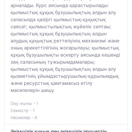
арналады. Курс аясында қарастырылады:
қылмыстық құқық бұзушылықтың алдын алу
саласында қазіргі қылмыстық-құқықтық
саясат; қылмыстылықтың жұйелік сиптаы;
қылмыстық құқық бұзушылықтың алдын
алудың құқықтық реттелуінің механизмі және
оның әрекеттілігінің жоғарылауы; қылмыстық
құқық бұзушылықты ескерту аясында кешенді
заң саласының тұжырымдамалары;
қылмыстық құқық бұзушылықтың алдын алу
қызметінің ұйымдастырушылық-құрылымдық
және ресурстық қамтамасыз етілу
мәселелерін шешу.
Оқу жылы - 1
Семестр - 1
Несиелер - 4
Әкімшілік құқық пен әкімшілік процестің