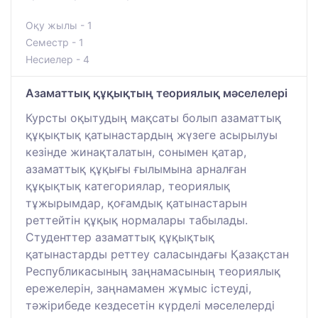
Оқу жылы - 1
Семестр - 1
Несиелер - 4
Азаматтық құқықтың теориялық мәселелері
Курсты оқытудың мақсаты болып азаматтық
құқықтық қатынастардың жүзеге асырылуы
кезінде жинақталатын, сонымен қатар,
азаматтық құқығы ғылымына арналған
құқықтық категориялар, теориялық
тұжырымдар, қоғамдық қатынастарын
реттейтін құқық нормалары табылады.
Студенттер азаматтық құқықтық
қатынастарды реттеу саласындағы Қазақстан
Республикасының заңнамасының теориялық
ережелерін, заңнамамен жұмыс істеуді,
тәжірибеде кездесетін күрделі мәселелерді