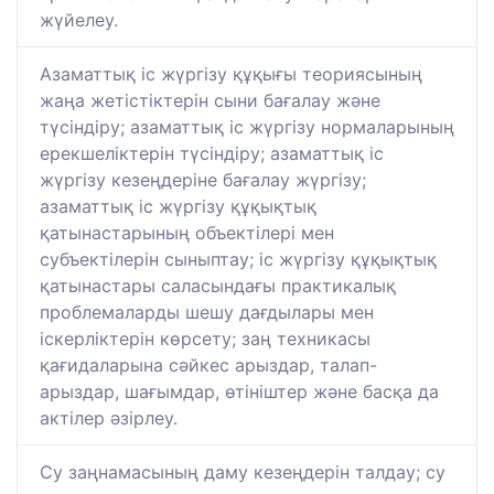
жүйелеу.
Азаматтық іс жүргізу құқығы теориясының
жаңа жетістіктерін сыни бағалау және
түсіндіру; азаматтық іс жүргізу нормаларының
ерекшеліктерін түсіндіру; азаматтық іс
жүргізу кезеңдеріне бағалау жүргізу;
азаматтық іс жүргізу құқықтық
қатынастарының объектілері мен
субъектілерін сыныптау; іс жүргізу құқықтық
қатынастары саласындағы практикалық
проблемаларды шешу дағдылары мен
іскерліктерін көрсету; заң техникасы
қағидаларына сәйкес арыздар, талап-
арыздар, шағымдар, өтініштер және басқа да
актілер әзірлеу.
Су заңнамасының даму кезеңдерін талдау; су