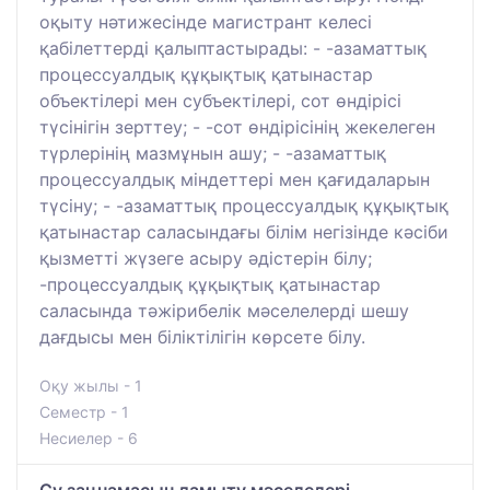
оқыту нәтижесінде магистрант келесі
қабілеттерді қалыптастырады: - -азаматтық
процессуалдық құқықтық қатынастар
объектілері мен субъектілері, сот өндірісі
түсінігін зерттеу; - -сот өндірісінің жекелеген
түрлерінің мазмұнын ашу; - -азаматтық
процессуалдық міндеттері мен қағидаларын
түсіну; - -азаматтық процессуалдық құқықтық
қатынастар саласындағы білім негізінде кәсіби
қызметті жүзеге асыру әдістерін білу;
-процессуалдық құқықтық қатынастар
саласында тәжірибелік мәселелерді шешу
дағдысы мен біліктілігін көрсете білу.
Оқу жылы - 1
Семестр - 1
Несиелер - 6