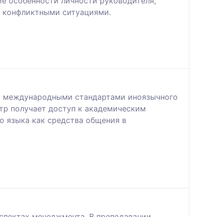
ие особенности личности руководителя,
е конфликтными ситуациями.
 с международными стандартами иноязычного
стр получает доступ к академическим
о языка как средства общения в
спектах менеджмента. В преподавании