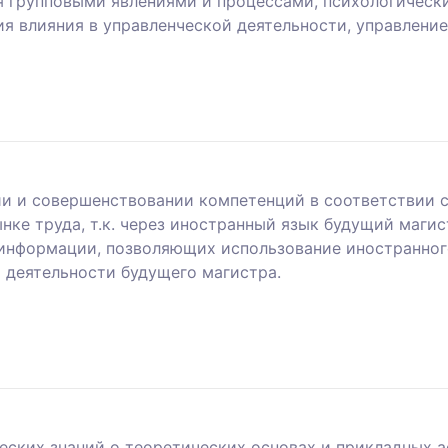
я групповыми явлениями и процессами, психологическ
ия влияния в управленческой деятельности, управлени
ии и совершенствовании компетенций в соответствии
нке труда, т.к. через иностранный язык будущий маги
информации, позволяющих использование иностранног
 деятельности будущего магистра.
ских знаний о теоретических основах и прикладных а