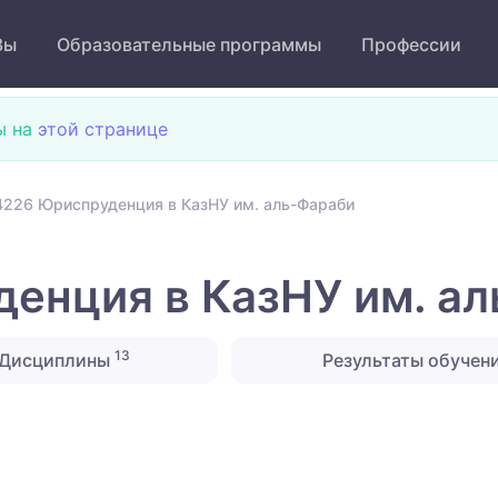
Зы
Образовательные программы
Профессии
ы на
этой странице
226 Юриспруденция в КазНУ им. аль-Фараби
енция в КазНУ им. а
13
Дисциплины
Результаты обучен