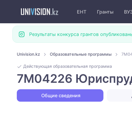
ЕНТ
Гранты
ВУ
Результаты конкурса грантов опубликован
Univision.kz
Образовательные программы
7M04
Действующая образовательная программа
7M04226 Юриспруд
Общие сведения