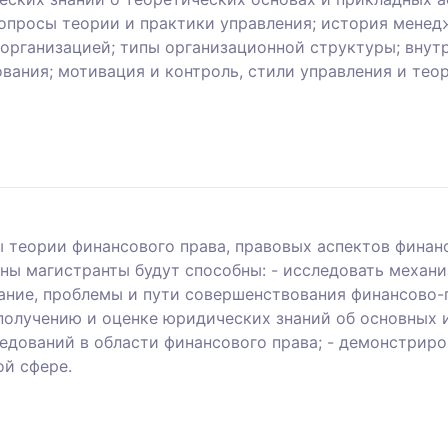
просы теории и практики управления; история менед
организацией; типы организационной структуры; внутр
ания; мотивация и контроль, стили управления и тео
 теории финансового права, правовых аспектов финан
ины магистранты будут способны: - исследовать механ
ание, проблемы и пути совершенствования финансово-
 получению и оценке юридических знаний об основных и
дований в области финансового права; - демонстриро
ой сфере.