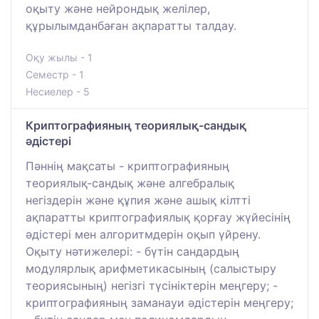
оқыту және нейрондық желілер,
құрылымданбаған ақпаратты талдау.
Оқу жылы - 1
Семестр - 1
Несиелер - 5
Криптографияның теориялық-сандық
әдістері
Пәннің мақсаты - криптографияның
теориялық-сандық және алгебралық
негіздерін және құпия және ашық кілтті
ақпаратты криптографиялық қорғау жүйесінің
әдістері мен алгоритмдерін оқып үйрену.
Оқыту нәтижелері: - бүтін сандардың
модулярлық арифметикасының (салыстыру
теориясының) негізгі түсініктерін меңгеру; -
криптографияның заманауи әдістерін меңгеру;