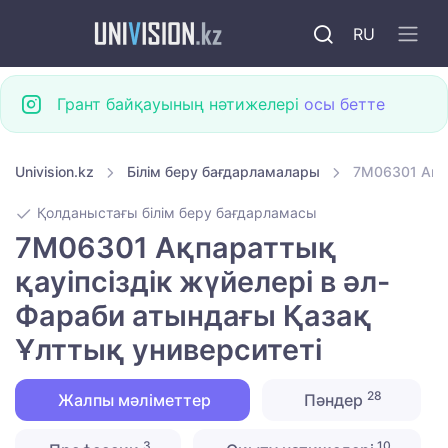
RU
Грант байқауының нәтижелері
осы бетте
Univision.kz
Білім беру бағдарламалары
7M06301 Ақпа
Қолданыстағы білім беру бағдарламасы
7M06301 Ақпараттық
қауіпсіздік жүйелері в әл-
Фараби атындағы Қазақ
Ұлттық университеті
28
Жалпы мәліметтер
Пәндер
3
10