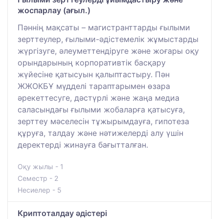
жоспарлау (ағыл.)
Пәннің мақсаты – магистранттарды ғылыми
зерттеулер, ғылыми-әдістемелік жұмыстарды
жүргізуге, әлеуметтендіруге және жоғары оқу
орындарының корпоративтік басқару
жүйесіне қатысуын қалыптастыру. Пән
ЖЖОКБҰ мүдделі тараптарымен өзара
әрекеттесуге, дәстүрлі және жаңа медиа
саласындағы ғылыми жобаларға қатысуға,
зерттеу мәселесін тұжырымдауға, гипотеза
құруға, талдау және нәтижелерді алу үшін
деректерді жинауға бағытталған.
Оқу жылы - 1
Семестр - 2
Несиелер - 5
Криптоталдау әдістері