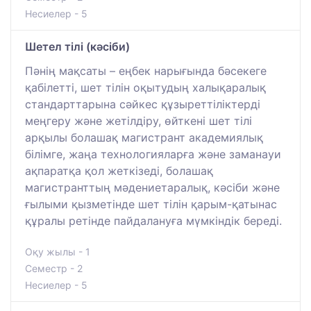
Несиелер - 5
Шетел тілі (кәсіби)
Пәнің мақсаты – еңбек нарығында бәсекеге
қабілетті, шет тілін оқытудың халықаралық
стандарттарына сәйкес құзыреттіліктерді
меңгеру және жетілдіру, өйткені шет тілі
арқылы болашақ магистрант академиялық
білімге, жаңа технологияларға және заманауи
ақпаратқа қол жеткізеді, болашақ
магистранттың мәдениетаралық, кәсіби және
ғылыми қызметінде шет тілін қарым-қатынас
құралы ретінде пайдалануға мүмкіндік береді.
Оқу жылы - 1
Семестр - 2
Несиелер - 5