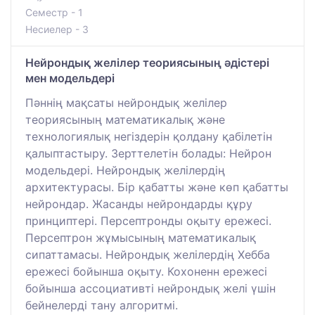
Семестр - 1
Несиелер - 3
Нейрондық желілер теориясының әдістері
мен модельдері
Пәннің мақсаты нейрондық желілер
теориясының математикалық және
технологиялық негіздерін қолдану қабілетін
қалыптастыру. Зерттелетін болады: Нейрон
модельдері. Нейрондық желілердің
архитектурасы. Бір қабатты және көп қабатты
нейрондар. Жасанды нейрондарды құру
принциптері. Персептронды оқыту ережесі.
Персептрон жұмысының математикалық
сипаттамасы. Нейрондық желілердің Хебба
ережесі бойынша оқыту. Кохоненн ережесі
бойынша ассоциативті нейрондық желі үшін
бейнелерді тану алгоритмі.