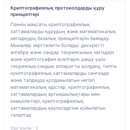
Криптографиялық протоколдарды құру
принциптері
Пәннің мақсаты криптографиялық
хаттамаларды құрудың және математикалық
негіздеудің базалық принциптерін баяндау.
Мыналар зерттелетін болады: дискретті
алгебра және сандар теориясының негіздері
және криптография есептерін шешу үшін
теориялық-сандық аппаратты қолдану, типтік
криптографиялық хаттамаларды синтезде
және талдауда қолданылатын негізгі
математикалық әдістер, криптографиялық
хаттамалардың артықшылықтары мен
кемшіліктері, криптографиялық
хаттамалардың қауіпсіздігіне қойылатын
талаптар.
Оқу жылы - 2