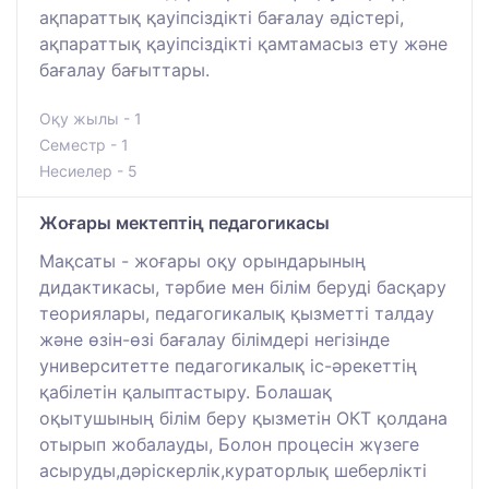
ақпараттық қауіпсіздікті бағалау әдістері,
ақпараттық қауіпсіздікті қамтамасыз ету және
бағалау бағыттары.
Оқу жылы - 1
Семестр - 1
Несиелер - 5
Жоғары мектептің педагогикасы
Мақсаты - жоғары оқу орындарының
дидактикасы, тәрбие мен білім беруді басқару
теориялары, педагогикалық қызметті талдау
және өзін-өзі бағалау білімдері негізінде
университетте педагогикалық іс-әрекеттің
қабілетін қалыптастыру. Болашақ
оқытушының білім беру қызметін ОКТ қолдана
отырып жобалауды, Болон процесін жүзеге
асыруды,дәріскерлік,кураторлық шеберлікті