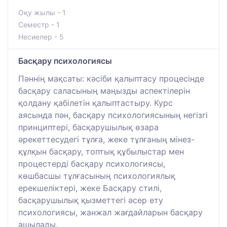
Оқу жылы - 1
Семестр - 1
Несиелер - 5
Басқару психологиясы
Пәннің мақсаты: кәсіби қалыптасу процесінде
басқару саласының маңызды аспектілерін
қолдану қабілетін қалыптастыру. Курс
аясында пән, басқару психологиясының негізгі
принциптері, басқарушылық өзара
әрекеттесудегі тұлға, жеке тұлғаның мінез-
құлқын басқару, топтық құбылыстар мен
процестерді басқару психологиясы,
көшбасшы тұлғасының психологиялық
ерекшеліктері, жеке Басқару стилі,
басқарушылық қызметтегі әсер ету
психологиясы, жанжал жағдайларын басқару
ашылады.