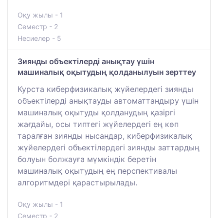
Оқу жылы - 1
Семестр - 2
Несиелер - 5
Зиянды объектілерді анықтау үшін
машиналық оқытудың қолданылуын зерттеу
Курста киберфизикалық жүйелердегі зиянды
объектілерді анықтауды автоматтандыру үшін
машиналық оқытуды қолданудың қазіргі
жағдайы, осы типтегі жүйелердегі ең көп
таралған зиянды нысандар, киберфизикалық
жүйелердегі объектілердегі зиянды заттардың
болуын болжауға мүмкіндік беретін
машиналық оқытудың ең перспективалы
алгоритмдері қарастырылады.
Оқу жылы - 1
Семестр - 2