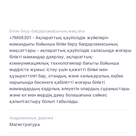
Білім беру бағдарламасының мақсаты
«7М06301 - Ақпараттық қауіпсіздік жүйелері»
мамандығы бойынша білім беру бағдарламасының
мақсаттары - ақпараттық қауіпсіздік саласында жоғары
білікті мамандар даярлау, ақпараттық-
коммуникациялық технологиялар бағыты бойынша
өндірісте жұмыс істеу үшін қажетті білімі мен
құзыреттілігі бар, отандық және халықаралық еңбек
нарығында бәсекеге қабілетті жоғары білікті
мамандардың кадрлық әлеуетін олардың сұраныстары
және ел мен өңірдің даму болашағына сәйкес
қалыптастыру болып табылады.
Академиялық дәреже
Магистратура