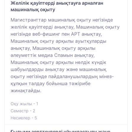
Желілік қауіптерді анықтауға арналған
машиналық оқыту
Магистранттар машиналық оқыту негізінде
желілік қауіптерді анықтау, Машиналық оқыту
негізінде веб-фишинг пен APT анықтау,
Машиналық оқыту арқылы ауытқуларды
анықтау, Машиналық оқыту арқылы
әлеуметтік медиа Спамын анықтау,
Машиналық оқыту арқылы нөлдік күндік
шабуылдарды анықтау және машиналық
оқыту негізінде пайдаланушылардың мінез-
құлқын талдау бойынша тәжірибе
жинақтайды.
Оқу жылы - 1
Семестр - 2
Несиелер - 5
Ғылыми зерттеулерді ұйымдастыру және