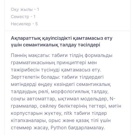
Оқу жылы - 1
Семестр - 1
Несиелер - 5
Ақпараттық қауіпсіздікті қамтамасыз ету
үшін семантикалық талдау тәсілдері
Пәннің мақсаты: табиғи тілдің формальды
грамматикасының принциптері мен
тәжірибесін түсінуді қамтамасыз ету.
Зерттелетін болады: табиғи тілдердегі
мәтіндерді өңдеу кезіндегі семантикалық
талдаудың рөлі, морфологиялық талдау,
соңғы автоматтар, ықтимал модельдер, N-
граммалар, сөйлеу бөліктерінің тегтері, мәтін
корпустарын жүктеу, nltk табиғи тілдер
кітапханалары, орыс және қазақ тілі үшін
стеммер жасау, Python бағдарламалау.