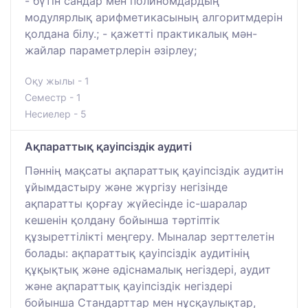
- бүтін сандар мен полиномдардың
модулярлық арифметикасының алгоритмдерін
қолдана білу.; - қажетті практикалық мән-
жайлар параметрлерін әзірлеу;
Оқу жылы - 1
Семестр - 1
Несиелер - 5
Ақпараттық қауіпсіздік аудиті
Пәннің мақсаты ақпараттық қауіпсіздік аудитін
ұйымдастыру және жүргізу негізінде
ақпаратты қорғау жүйесінде іс-шаралар
кешенін қолдану бойынша тәртіптік
құзыреттілікті меңгеру. Мыналар зерттелетін
болады: ақпараттық қауіпсіздік аудитінің
құқықтық және әдіснамалық негіздері, аудит
және ақпараттық қауіпсіздік негіздері
бойынша Стандарттар мен нұсқаулықтар,