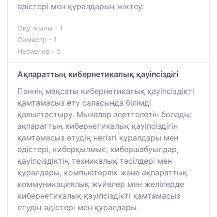
әдістері мен құралдарын жіктеу.
Оқу жылы - 1
Семестр - 1
Несиелер - 5
Ақпараттың кибернетикалық қауіпсіздігі
Пәннің мақсаты кибернетикалық қауіпсіздікті
қамтамасыз ету саласында білімді
қалыптастыру. Мыналар зерттелетін болады:
ақпараттың кибернетикалық қауіпсіздігін
қамтамасыз етудің негізгі құралдары мен
әдістері, киберқылмыс, кибершабуылдар,
қауіпсіздіктің техникалық тәсілдері мен
құралдары, компьютерлік және ақпараттық
коммуникациялық жүйелер мен желілерде
кибернетикалық қауіпсіздікті қамтамасыз
етудің әдістері мен құралдары.