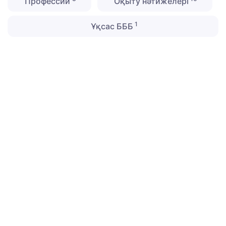
Профессии
Оқыту нәтижелері
1
Ұқсас БББ