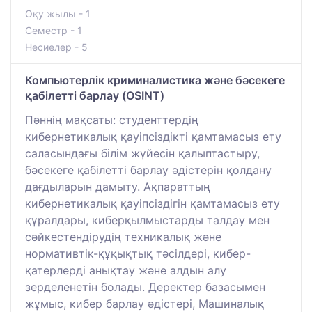
Оқу жылы - 1
Семестр - 1
Несиелер - 5
Компьютерлік криминалистика және бәсекеге
қабілетті барлау (OSINT)
Пәннің мақсаты: студенттердің
кибернетикалық қауіпсіздікті қамтамасыз ету
саласындағы білім жүйесін қалыптастыру,
бәсекеге қабілетті барлау әдістерін қолдану
дағдыларын дамыту. Ақпараттың
кибернетикалық қауіпсіздігін қамтамасыз ету
құралдары, киберқылмыстарды талдау мен
сәйкестендірудің техникалық және
нормативтік-құқықтық тәсілдері, кибер-
қатерлерді анықтау және алдын алу
зерделенетін болады. Деректер базасымен
жұмыс, кибер барлау әдістері, Машиналық