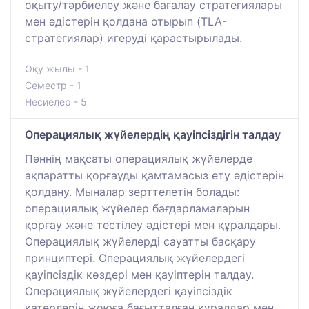
оқыту/тәрбиелеу және бағалау стратегиялары
мен әдістерін қолдана отырып (TLA-
стратегиялар) игеруді қарастырылады.
Оқу жылы - 1
Семестр - 1
Несиелер - 5
Операциялық жүйелердің қауіпсіздігін талдау
Пәннің мақсаты операциялық жүйелерде
ақпаратты қорғауды қамтамасыз ету әдістерін
қолдану. Мыналар зерттелетін болады:
операциялық жүйелер бағдарламаларын
қорғау және тестілеу әдістері мен құралдары.
Операциялық жүйелерді сауатты басқару
принциптері. Операциялық жүйелердегі
қауіпсіздік көздері мен қауіптерін талдау.
Операциялық жүйелердегі қауіпсіздік
қатерлерін жоюға бағытталған құралдар мен