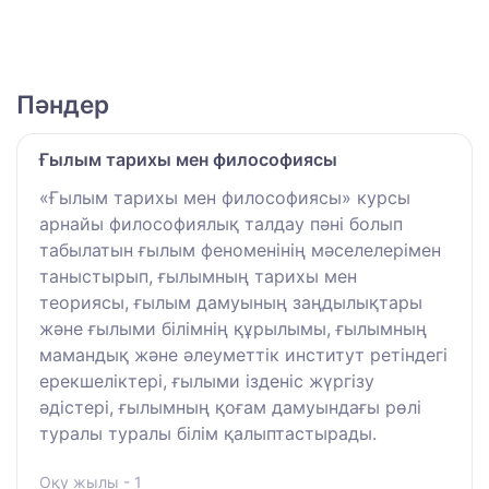
Пәндер
Ғылым тарихы мен философиясы
«Ғылым тарихы мен философиясы» курсы
арнайы философиялық талдау пәні болып
табылатын ғылым феноменінің мәселелерімен
таныстырып, ғылымның тарихы мен
теориясы, ғылым дамуының заңдылықтары
және ғылыми білімнің құрылымы, ғылымның
мамандық және әлеуметтік институт ретіндегі
ерекшеліктері, ғылыми ізденіс жүргізу
әдістері, ғылымның қоғам дамуындағы рөлі
туралы туралы білім қалыптастырады.
Оқу жылы - 1