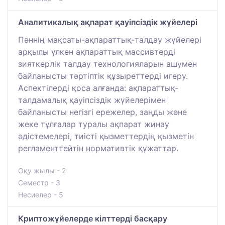
Аналитикалық ақпарат қауіпсіздік жүйелері
Пәннің мақсаты-ақпараттық-талдау жүйелері
арқылы үлкен ақпараттық массивтерді
зияткерлік талдау технологияларын ашумен
байланысты тәртіптік құзыреттерді игеру.
Аспектілерді қоса алғанда: ақпараттық-
талдамалық қауіпсіздік жүйелерімен
байланысты негізгі ережелер, заңды және
жеке тұлғалар туралы ақпарат жинау
әдістемелері, тиісті қызметтердің қызметін
регламенттейтін нормативтік құжаттар.
Оқу жылы - 2
Семестр - 3
Несиелер - 5
Криптожүйелерде кілттерді басқару