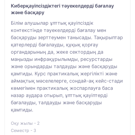
Киберқауіпсіздіктегі тәуекелдерді бағалау
және басқару
Білім алушылар ұлттық қауіпсіздік
контекстінде тәуекелдерді бағалау мен
басқаруды зерттеумен танысады. Тақырыптар
қатерлерді бағалауды, құқық қорғау
органдарының да, жеке сектордың да
маңызды инфрақұрылымды, ресурстарды
және орындарды талдауды және басқаруды
қамтиды. Курс практикалық жергілікті және
аймақтық мәселелерге, сондай-ақ кейс-стади
көмегімен практикалық жоспарлауға баса
назар аудара отырып, ұлттық қауіптерді
бағалауды, талдауды және басқаруды
қамтиды.
Оқу жылы - 2
Семестр - 3