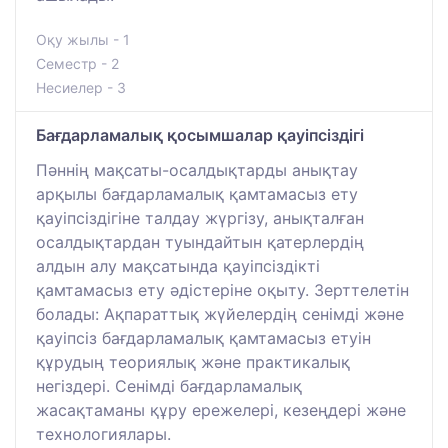
Оқу жылы - 1
Семестр - 2
Несиелер - 3
Бағдарламалық қосымшалар қауіпсіздігі
Пәннің мақсаты-осалдықтарды анықтау
арқылы бағдарламалық қамтамасыз ету
қауіпсіздігіне талдау жүргізу, анықталған
осалдықтардан туындайтын қатерлердің
алдын алу мақсатында қауіпсіздікті
қамтамасыз ету әдістеріне оқыту. Зерттелетін
болады: Ақпараттық жүйелердің сенімді және
қауіпсіз бағдарламалық қамтамасыз етуін
құрудың теориялық және практикалық
негіздері. Сенімді бағдарламалық
жасақтаманы құру ережелері, кезеңдері және
технологиялары.