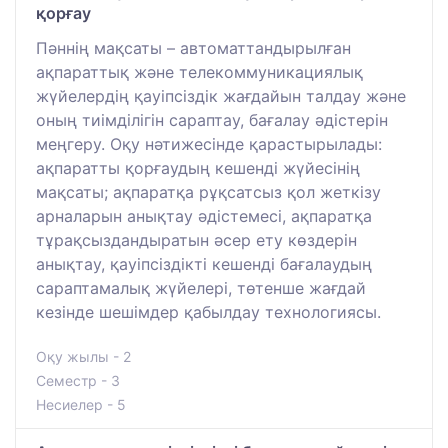
қорғау
Пәннің мақсаты – автоматтандырылған
ақпараттық және телекоммуникациялық
жүйелердің қауіпсіздік жағдайын талдау және
оның тиімділігін сараптау, бағалау әдістерін
меңгеру. Оқу нәтижесінде қарастырылады:
ақпаратты қорғаудың кешенді жүйесінің
мақсаты; ақпаратқа рұқсатсыз қол жеткізу
арналарын анықтау әдістемесі, ақпаратқа
тұрақсыздандыратын әсер ету көздерін
анықтау, қауіпсіздікті кешенді бағалаудың
сараптамалық жүйелері, төтенше жағдай
кезінде шешімдер қабылдау технологиясы.
Оқу жылы - 2
Семестр - 3
Несиелер - 5