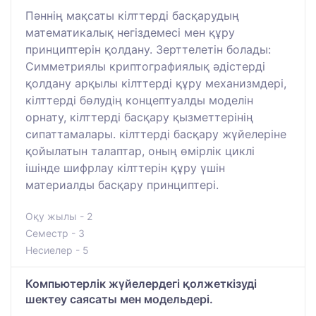
Пәннің мақсаты кілттерді басқарудың
математикалық негіздемесі мен құру
принциптерін қолдану. Зерттелетін болады:
Симметриялы криптографиялық әдістерді
қолдану арқылы кілттерді құру механизмдері,
кілттерді бөлудің концептуалды моделін
орнату, кілттерді басқару қызметтерінің
сипаттамалары. кілттерді басқару жүйелеріне
қойылатын талаптар, оның өмірлік циклі
ішінде шифрлау кілттерін құру үшін
материалды басқару принциптері.
Оқу жылы - 2
Семестр - 3
Несиелер - 5
Компьютерлік жүйелердегі қолжеткізуді
шектеу саясаты мен модельдері.