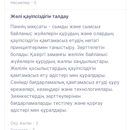
Несиелер - 5
Желі қауіпсіздігін талдау
Пәннің мақсаты - сымды және сымсыз
байланыс жүйелерін құрудың және олардың
қауіпсіздігін қамтамасыз етудің негізгі
принциптерімен таныстыру. Зерттелетін
болады: Қазіргі заманғы желілік байланыс
жүйелерін құрудың жалпы заңдылықтары.
Желілік қосылыстардың қауіпсіздігін
қамтамасыз ету әдістері мен құралдары.
Сенімді бағдарламалық қамтамасыз етуді құру
ережелері, кезеңдері және технологиялары.
Зиянкестердің зерттеулерінен
бағдарламаларды тестілеу және қорғау
әдістері мен құралдары.
Оқу жылы - 2
Семестр - 3