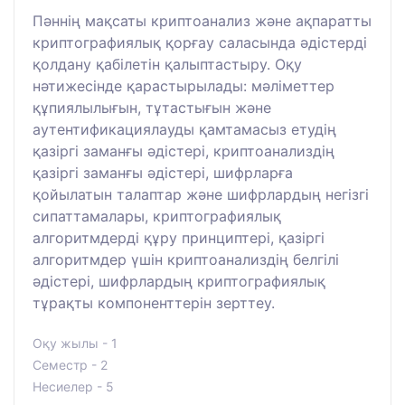
Пәннің мақсаты криптоанализ және ақпаратты
криптографиялық қорғау саласында әдістерді
қолдану қабілетін қалыптастыру. Оқу
нәтижесінде қарастырылады: мәліметтер
құпиялылығын, тұтастығын және
аутентификациялауды қамтамасыз етудің
қазіргі заманғы әдістері, криптоанализдің
қазіргі заманғы әдістері, шифрларға
қойылатын талаптар және шифрлардың негізгі
сипаттамалары, криптографиялық
алгоритмдерді құру принциптері, қазіргі
алгоритмдер үшін криптоанализдің белгілі
әдістері, шифрлардың криптографиялық
тұрақты компоненттерін зерттеу.
Оқу жылы - 1
Семестр - 2
Несиелер - 5