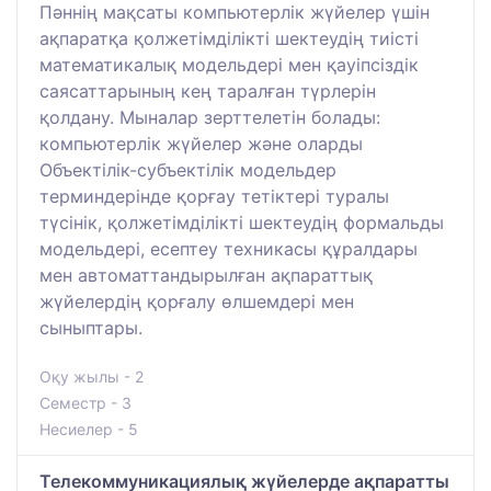
Пәннің мақсаты компьютерлік жүйелер үшін
ақпаратқа қолжетімділікті шектеудің тиісті
математикалық модельдері мен қауіпсіздік
саясаттарының кең таралған түрлерін
қолдану. Мыналар зерттелетін болады:
компьютерлік жүйелер және оларды
Объектілік-субъектілік модельдер
терминдерінде қорғау тетіктері туралы
түсінік, қолжетімділікті шектеудің формальды
модельдері, есептеу техникасы құралдары
мен автоматтандырылған ақпараттық
жүйелердің қорғалу өлшемдері мен
сыныптары.
Оқу жылы - 2
Семестр - 3
Несиелер - 5
Телекоммуникациялық жүйелерде ақпаратты