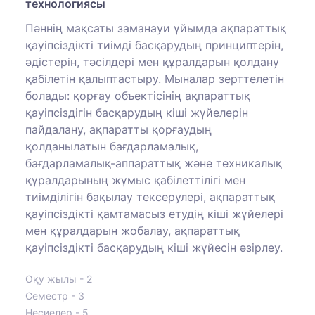
технологиясы
Пәннің мақсаты заманауи ұйымда ақпараттық
қауіпсіздікті тиімді басқарудың принциптерін,
әдістерін, тәсілдері мен құралдарын қолдану
қабілетін қалыптастыру. Мыналар зерттелетін
болады: қорғау объектісінің ақпараттық
қауіпсіздігін басқарудың кіші жүйелерін
пайдалану, ақпаратты қорғаудың
қолданылатын бағдарламалық,
бағдарламалық-аппараттық және техникалық
құралдарының жұмыс қабілеттілігі мен
тиімділігін бақылау тексерулері, ақпараттық
қауіпсіздікті қамтамасыз етудің кіші жүйелері
мен құралдарын жобалау, ақпараттық
қауіпсіздікті басқарудың кіші жүйесін әзірлеу.
Оқу жылы - 2
Семестр - 3
Несиелер - 5