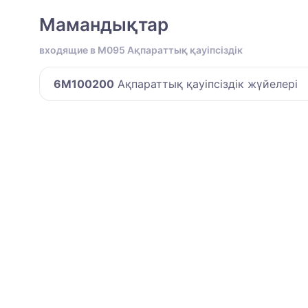
Мамандықтар
входящие в M095 Ақпараттық қауіпсіздік
6M100200
Ақпараттық қауіпсіздік жүйелері