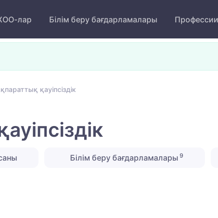
ОО-лар
Білім беру бағдарламалары
Професси
қпараттық қауіпсіздік
ауіпсіздік
9
саны
Білім беру бағдарламалары