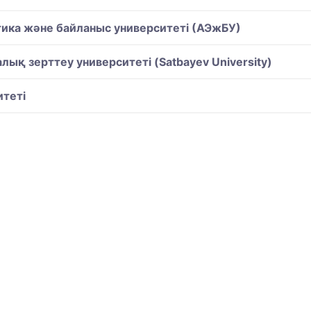
ика және байланыс университеті (АЭжБУ)
ық зерттеу университеті (Satbayev University)
теті