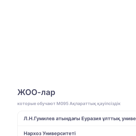
ЖОО-лар
которые обучают M095 Ақпараттық қауіпсіздік
Л.Н.Гумилев атындағы Еуразия ұлттық униве
Нархоз Университеті