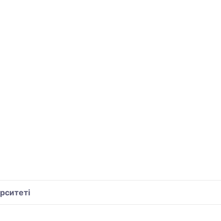
рситеті