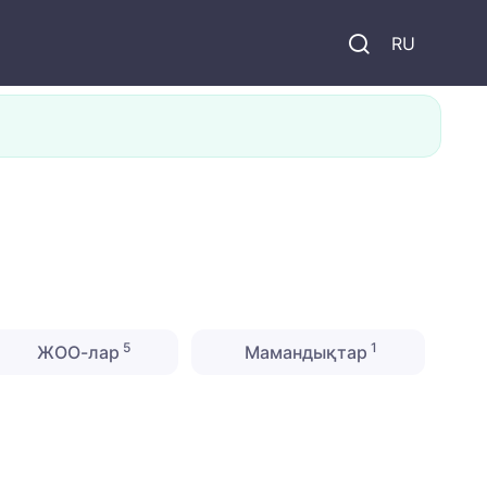
и
RU
5
1
ЖОО-лар
Мамандықтар