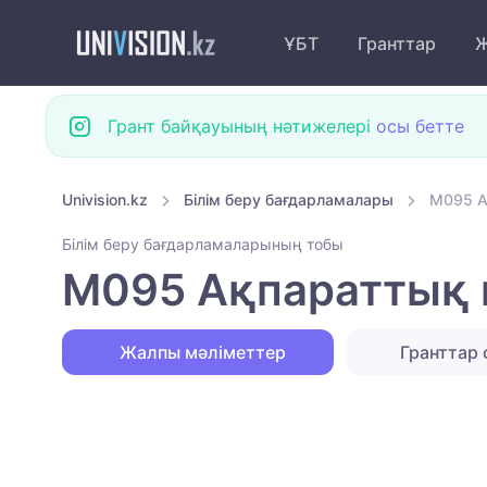
ҰБТ
Гранттар
Ж
Грант байқауының нәтижелері
осы бетте
Univision.kz
Білім беру бағдарламалары
M095 А
Білім беру бағдарламаларының тобы
M095 Ақпараттық қ
Жалпы мәліметтер
Гранттар 