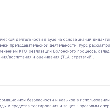
ической деятельности в вузе на основе знаний дидакт
енки преподавательской деятельности. Курс рассматр
менением КТО, реализации Болонского процесса, овла
ния/воспитания и оценивания (TLA-стратегий).
ормационной безопасности и навыков в использовани
оды и средства тестирования и защиты программ опе