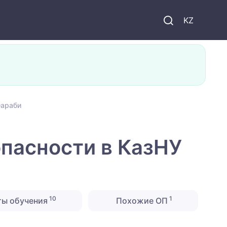
KZ
Фараби
пасности в КазНУ
10
1
ты обучения
Похожие ОП