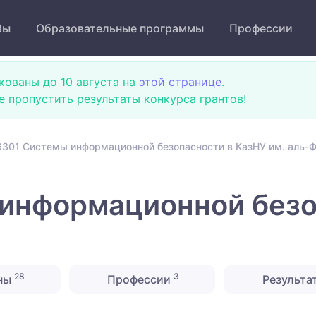
Зы
Образовательные программы
Профессии
кованы до 10 августа на
этой странице
.
не пропустить результаты конкурса грантов!
301 Системы информационной безопасности в КазНУ им. аль-
информационной безо
28
3
ны
Профессии
Результа