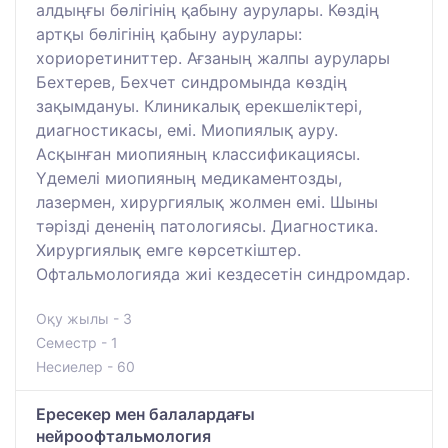
алдыңғы бөлігінің қабыну аурулары. Көздің
артқы бөлігінің қабыну аурулары:
хориоретиниттер. Ағзаның жалпы аурулары
Бехтерев, Бехчет синдромында көздің
зақымдануы. Клиникалық ерекшеліктері,
диагностикасы, емі. Миопиялық ауру.
Асқынған миопияның классификациясы.
Үдемелі миопияның медикаментозды,
лазермен, хирургиялық жолмен емі. Шыны
тәрізді дененің патологиясы. Диагностика.
Хирургиялық емге көрсеткіштер.
Офтальмологияда жиі кездесетін синдромдар.
Оқу жылы - 3
Семестр - 1
Несиелер - 60
Ересекер мен балалардағы
нейроофтальмология