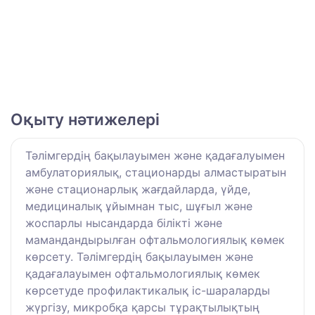
Оқыту нәтижелері
Тәлімгердің бақылауымен және қадағалуымен
амбулаториялық, стационарды алмастыратын
және стационарлық жағдайларда, үйде,
медициналық ұйымнан тыс, шұғыл және
жоспарлы нысандарда білікті және
мамандандырылған офтальмологиялық көмек
көрсету. Тәлімгердің бақылауымен және
қадағалауымен офтальмологиялық көмек
көрсетуде профилактикалық іс-шараларды
жүргізу, микробқа қарсы тұрақтылықтың