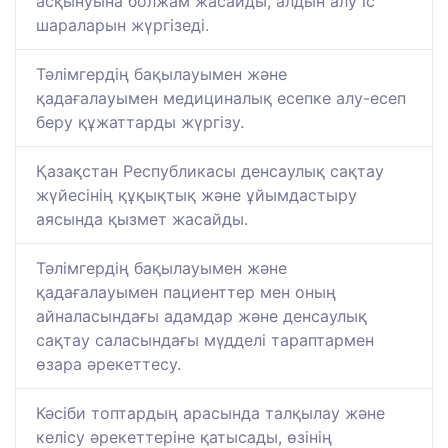
асқынуына болжам жасайды, алдын алу іс
шараларын жүргізеді.
Тәлімгердің бақылауымен және
қадағалауымен медициналық есепке алу-есеп
беру құжаттарды жүргізу.
Қазақстан Республикасы денсаулық сақтау
жүйесінің құқықтық және ұйымдастыру
аясында қызмет жасайды.
Тәлімгердің бақылауымен және
қадағалауымен пациенттер мен оның
айналасындағы адамдар және денсаулық
сақтау саласындағы мүдделі тараптармен
өзара әрекеттесу.
Кәсіби топтардың арасында талқылау және
келісу әрекеттеріне қатысады, өзінің