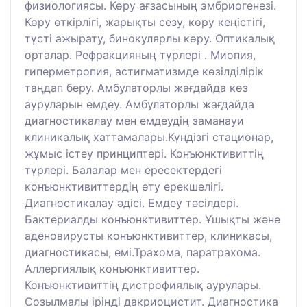
физиологиясы. Көру ағзасының эмбриогенезі.
Көру өткірлігі, жарықты сезу, көру кеңістігі,
түсті ажырату, бинокулярлы көру. Оптикалық
орталар. Рефракцияның түрлері . Миопия,
гиперметропия, астигматизмде көзілділірік
таңдап беру. Амбулаторлы жағдайда көз
ауруларын емдеу. Амбулаторлы жағдайда
диагностикалау мен емдеудің заманауи
клиникалық хаттамалары.Күндізгі стационар,
жұмыс істеу принциптері. Конъюнктивиттің
түрлері. Балалар мен ересектердегі
конъюнктивиттердің өту ерекшелігі.
Диагностикалау әдісі. Емдеу тәсілдері.
Бактериалды конъюнктивиттер. Ұшықты және
аденовирусты конъюнктивиттер, клиникасы,
диагностикасы, емі.Трахома, паратрахома.
Аллергиялық конъюнктивиттер.
Конъюнктивиттің дистрофиялық аурулары.
Созылмалы іріңді дакриоцистит. Диагностика