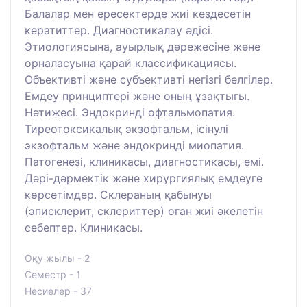
Балалар мен ересектерде жиі кездесетін
кератиттер. Диагностикалау әдісі.
Этиологиясына, ауырлық дәрежесіне және
орналасуына қарай классификациясы.
Объективті және субъективті негізгі белгілер.
Емдеу принциптері және оның ұзақтығы.
Нәтижесі. Эндокринді офтальмопатия.
Тиреотоксикалық экзофтальм, ісінулі
экзофтальм және эндокринді миопатия.
Патогенезі, клиникасы, диагностикасы, емі.
Дәрі-дәрмектік және хирургиялық емдеуге
көрсетімдер. Склераның қабынуы
(эписклерит, склериттер) оған жиі әкелетін
себептер. Клиникасы.
Оқу жылы - 2
Семестр - 1
Несиелер - 37