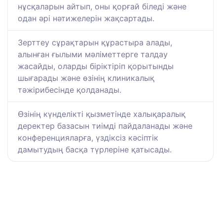
нұсқаларын айтып, оны қорғай біледі және
одан әрі нәтижелерін жақсартады.
Зерттеу сұрақтарын құрастыра алады,
алынған ғылыми мәліметтерге талдау
жасайды, оларды біріктіріп қорытынды
шығарады және өзінің клиникалық
тәжірибесінде қолданады.
Өзінің күнделікті қызметінде халықаралық
деректер базасын тиімді пайдаланады және
конференцияларға, үздіксіз кәсіптік
дамытудың басқа түрлеріне қатысады.