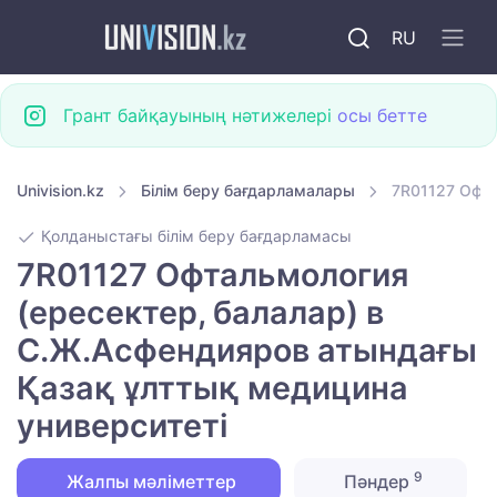
RU
Грант байқауының нәтижелері
осы бетте
Univision.kz
Білім беру бағдарламалары
7R01127 Офта
Қолданыстағы білім беру бағдарламасы
7R01127 Офтальмология
(ересектер, балалар) в
С.Ж.Асфендияров атындағы
Қазақ ұлттық медицина
университеті
9
Жалпы мәліметтер
Пәндер