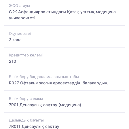
ЖОО атауы
С.Ж.Асфендияров атындағы Қазақ ұлттық медицина
университеті
Оқу мерзімі
3 года
Кредиттер көлемі
210
Білім беру бағдарламаларының тобы
R027 Офтальмология ересектердің, балалардың
Білім беру саласы
7R01 Денсаулық сақтау (медицина)
Дайындық бағыты
7R011 Денсаулық сақтау