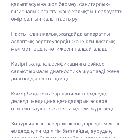
қалыптасуына жол бермеу, санитарлық-
гигиеналық ағарту және халықтың салауатты
өмір салтын қалыптастыру.
Нақты клиникалық жағдайда аппаратты-
аспаптық зерттеулердің және клиникалық
мәліметтердің нәтижесін талдай алады.
Қазіргі жаңа классификацияға сәйкес
салыстырмалы диагностика жүргізеді және
диагнозды нақты қояды.
Коморбидность бар пациентті емдеуде
дәлелді медицина қағидаларын ескере
отырып қауіпсіз және тиімді ем жүргізеді
Хирургиялық, лазерлік және дәрі-дәрмектік
емдердің тиімділігін бағалайды, аурудың