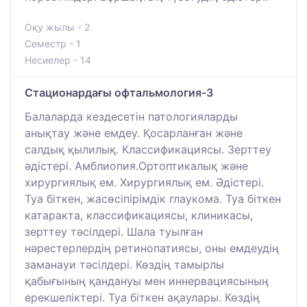
Оқу жылы - 2
Семестр - 1
Несиелер - 14
Стационардағы офтальмология-3
Балаларда кездесетін патологияларды
анықтау және емдеу. Қосарланған және
салдық қылилық. Классификациясы. Зерттеу
әдістері. Амблиопия.Ортоптикалық және
хирургиялық ем. Хирургиялық ем. Әдістері.
Туа біткен, жасөсіпірімдік глаукома. Туа біткен
катаракта, классификациясы, клиникасы,
зерттеу тәсілдері. Шала туылған
нәрестерлердің ретинопатиясы, оны емдеудің
заманауи тәсілдері. Көздің тамырлы
қабығының қандануы мен иннервациясының
ерекшеліктері. Туа біткен ақаулары. Көздің