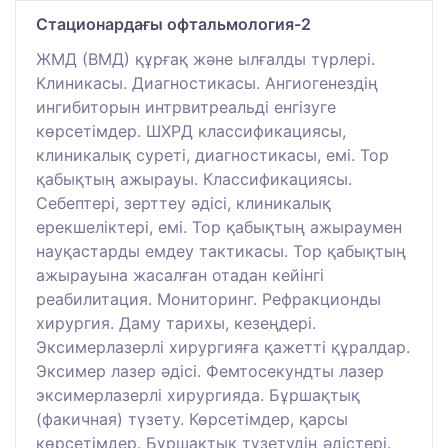
Стационардағы офтальмология-2
ЖМД (ВМД) құрғақ және ылғалды түрлері.
Клиникасы. Диагностикасы. Ангиогенездің
ингибиторын интрвитреальді енгізуге
көрсетімдер. ШХРД классификациясы,
клиникалық суреті, диагностикасы, емі. Тор
қабықтың ажырауы. Классификациясы.
Себептері, зерттеу әдісі, клиникалық
ерекшеліктері, емі. Тор қабықтың ажыраумен
науқастарды емдеу тактикасы. Тор қабықтың
ажырауына жасалған отадан кейінгі
реабилитация. Мониторинг. Рефракционды
хирургия. Даму тарихы, кезеңдері.
Эксимерлазерлі хирургияға қажетті құралдар.
Эксимер лазер әдісі. Фемтосекундты лазер
эксимерлазерлі хирургияда. Бұршақтық
(факичная) түзету. Көрсетімдер, қарсы
көрсетімдер. Бұршақтық түзетудің әдістері.