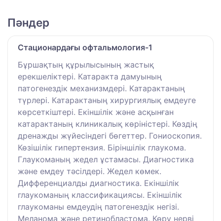
Пәндер
Стационардағы офтальмология-1
Бұршақтың құрылысының жастық
ерекшеліктері. Катаракта дамуының
патогенездік механизмдері. Катарактаның
түрлері. Катарактаның хирургиялық емдеуге
көрсеткіштері. Екіншілік және асқынған
катарактаның клиникалық көріністері. Көздің
дренажды жүйесіндегі бөгеттер. Гониоскопия.
Көзішілік гипертензия. Біріншілік глаукома.
Глаукоманың жедел ұстамасы. Диагностика
және емдеу тәсілдері. Жедел көмек.
Дифференциалды диагностика. Екіншілік
глаукоманың классификациясы. Екіншілік
глаукоманы емдеудің патогенездік негізі.
Меланома және ретинобластома. Көру нерві