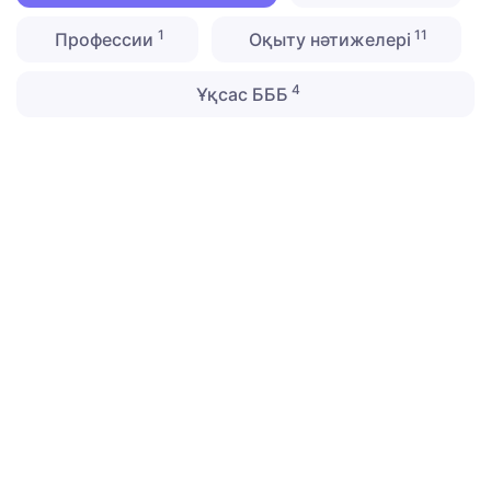
1
11
Профессии
Оқыту нәтижелері
4
Ұқсас БББ