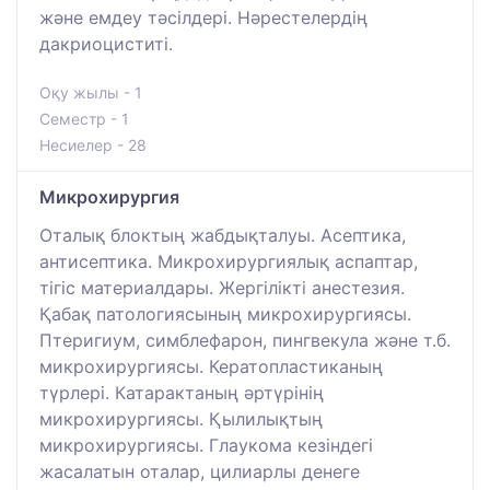
және емдеу тәсілдері. Нәрестелердің
дакриоциститі.
Оқу жылы - 1
Семестр - 1
Несиелер - 28
Микрохирургия
Оталық блоктың жабдықталуы. Асептика,
антисептика. Микрохирургиялық аспаптар,
тігіс материалдары. Жергілікті анестезия.
Қабақ патологиясының микрохирургиясы.
Птеригиум, симблефарон, пингвекула және т.б.
микрохирургиясы. Кератопластиканың
түрлері. Катарактаның әртүрінің
микрохирургиясы. Қылилықтың
микрохирургиясы. Глаукома кезіндегі
жасалатын оталар, цилиарлы денеге