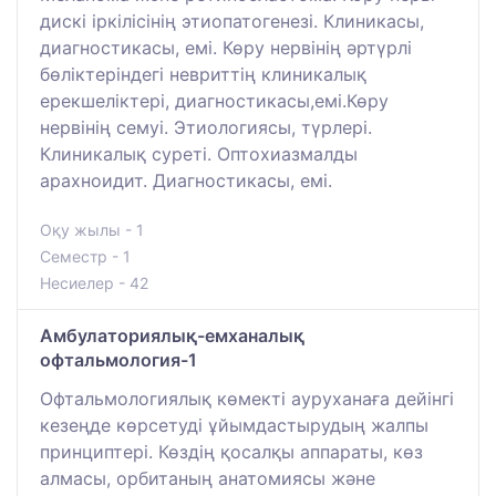
дискі іркілісінің этиопатогенезі. Клиникасы,
диагностикасы, емі. Көру нервінің әртүрлі
бөліктеріндегі невриттің клиникалық
ерекшеліктері, диагностикасы,емі.Көру
нервінің семуі. Этиологиясы, түрлері.
Клиникалық суреті. Оптохиазмалды
арахноидит. Диагностикасы, емі.
Оқу жылы - 1
Семестр - 1
Несиелер - 42
Амбулаториялық-емханалық
офтальмология-1
Офтальмологиялық көмекті ауруханаға дейінгі
кезеңде көрсетуді ұйымдастырудың жалпы
принциптері. Көздің қосалқы аппараты, көз
алмасы, орбитаның анатомиясы және