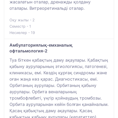
жасалатын оталар, дренажды қолдану
оталары. Витреоретинальді оталар.
Оқу жылы - 2
Семестр - 1
Несиелер - 19
Амбулаториялық-емханалық
офтальмология-2
Туа біткен қабақтың даму ақаулары. Қабақтың
қабыну ауруларының этиологиясы, патогенезі,
клиникасы, емі. Көздің құрғақ синдромы және
оған жаңа көз қарас. Диагностикасы, емі.
Орбитаның аурулары. Орбитаның қабыну
аурулары. Орбита веналарының
тромбофлебиті, үңгір қойнаудың тромбозы.
Орбита ауруларынан кейін болған қанайналым.
Қасаң қабықтың даму ақаулары. Қасаң
қабықтың қабыну аурулары (кератиттер).