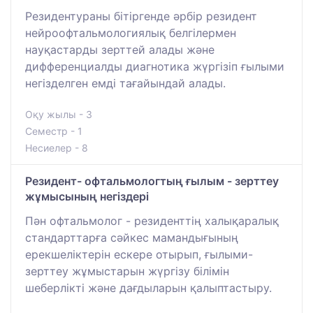
Резидентураны бітіргенде әрбір резидент
нейроофтальмологиялық белгілермен
науқастарды зерттей алады және
дифференциалды диагнотика жүргізіп ғылыми
негізделген емді тағайындай алады.
Оқу жылы - 3
Семестр - 1
Несиелер - 8
Резидент- офтальмологтың ғылым - зерттеу
жұмысының негіздері
Пән офтальмолог - резиденттің халықаралық
стандарттарға сәйкес мамандығының
ерекшеліктерін ескере отырып, ғылыми-
зерттеу жұмыстарын жүргізу білімін
шеберлікті және дағдыларын қалыптастыру.