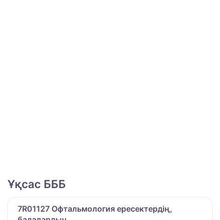
Ұқсас БББ
7R01127 Офтальмология ересектердің,
балалардың