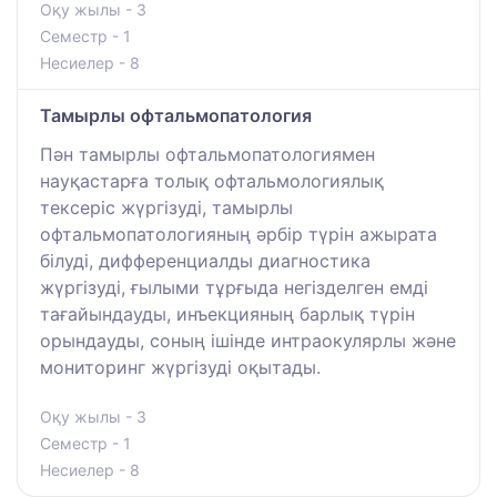
Оқу жылы - 3
Семестр - 1
Несиелер - 8
Тамырлы офтальмопатология
Пән тамырлы офтальмопатологиямен
науқастарға толық офтальмологиялық
тексеріс жүргізуді, тамырлы
офтальмопатологияның әрбір түрін ажырата
білуді, дифференциалды диагностика
жүргізуді, ғылыми тұрғыда негізделген емді
тағайындауды, инъекцияның барлық түрін
орындауды, соның ішінде интраокулярлы және
мониторинг жүргізуді оқытады.
Оқу жылы - 3
Семестр - 1
Несиелер - 8