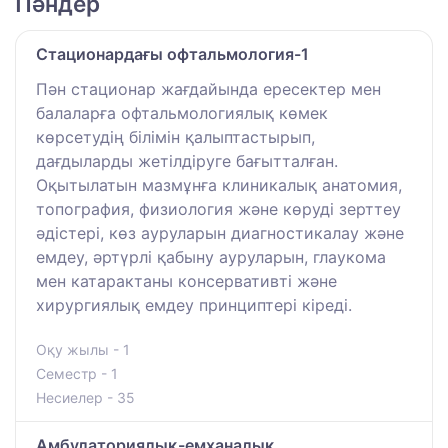
Пәндер
Стационардағы офтальмология-1
Пән стационар жағдайында ересектер мен
балаларға офтальмологиялық көмек
көрсетудің білімін қалыптастырып,
дағдыларды жетілдіруге бағытталған.
Оқытылатын мазмұнға клиникалық анатомия,
топография, физиология және көруді зерттеу
әдістері, көз ауруларын диагностикалау және
емдеу, әртүрлі қабыну ауруларын, глаукома
мен катарактаны консервативті және
хирургиялық емдеу принциптері кіреді.
Оқу жылы - 1
Семестр - 1
Несиелер - 35
Амбулаториялық-емханалық