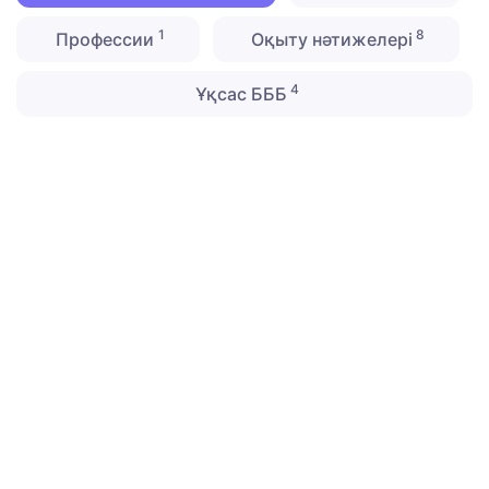
1
8
Профессии
Оқыту нәтижелері
4
Ұқсас БББ