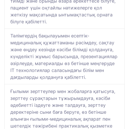
тиімді және орынды өзара әрекеттесе білуге,
пациент үшін оңтайлы нәтижелерге қол
жеткізу мақсатында ынтымақтастық орната
білуге қабілетті.
Тәлімгердің бақылауымен есептік-
медициналық құжаттаманы рәсімдеу, сақтау
және өңдеу кезінде кәсіби білімді қолдануға,
күнделікті жұмыс барысында, презентациялар
әзірлеуде, материалды өз бетінше меңгеруде
IT технологиялар саласындағы білім мен
дағдыларды қолдануға қабілетті.
Ғылыми зерттеулер мен жобаларға қатысуға,
зерттеу сұрақтарын тұжырымдауға, кәсіби
әдебиетті іздеуге және талдауға, зерттеу
деректеріне сыни баға беруге, өз бетінше
алынған ғылыми-медициналық ақпарат пен
шетелдік тәжірибені практикалық қызметке