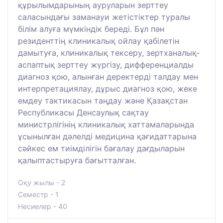
құрылымдарының ауруларын зерттеу
саласындағы заманауи жетістіктер туралы
білім алуға мүмкіндік береді. Бұл пән
резиденттің клиникалық ойлау қабілетін
дамытуға, клиникалық тексеру, зертханалық-
аспаптық зерттеу жүргізу, дифференциалды
диагноз қою, алынған деректерді талдау мен
интерпретациялау, дұрыс диагноз қою, жеке
емдеу тактикасын таңдау және Қазақстан
Республикасы Денсаулық сақтау
министрлігінің клиникалық хаттамаларында
ұсынылған дәлелді медицина қағидаттарына
сәйкес ем тиімділігін бағалау дағдыларын
қалыптастыруға бағытталған.
Оқу жылы - 2
Семестр - 1
Несиелер - 40