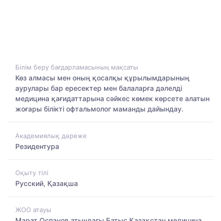
Білім беру бағдарламасының мақсаты
Көз алмасы мен оның қосалқы құрылымдарының
аурулары бар ересектер мен балаларға дәлелді
медицина қағидаттарына сәйкес көмек көрсете алатын
жоғары білікті офтальмолог маманды дайындау.
Академиялық дәреже
Резидентура
Оқыту тілі
Русский, Қазақша
ЖОО атауы
Марат Оспанов атындағы Батыс Қазақстан медицина