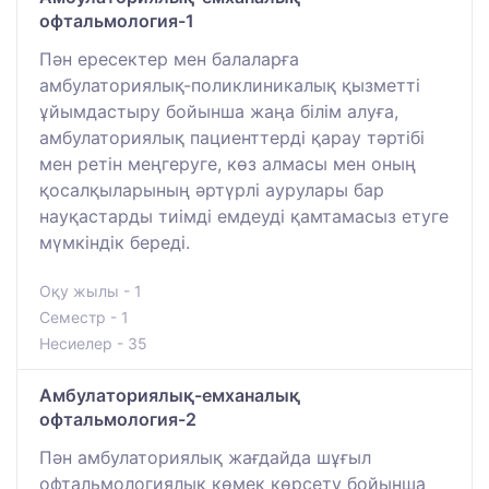
офтальмология-1
Пән ересектер мен балаларға
амбулаториялық-поликлиникалық қызметті
ұйымдастыру бойынша жаңа білім алуға,
амбулаториялық пациенттерді қарау тәртібі
мен ретін меңгеруге, көз алмасы мен оның
қосалқыларының әртүрлі аурулары бар
науқастарды тиімді емдеуді қамтамасыз етуге
мүмкіндік береді.
Оқу жылы - 1
Семестр - 1
Несиелер - 35
Амбулаториялық-емханалық
офтальмология-2
Пән амбулаториялық жағдайда шұғыл
офтальмологиялық көмек көрсету бойынша