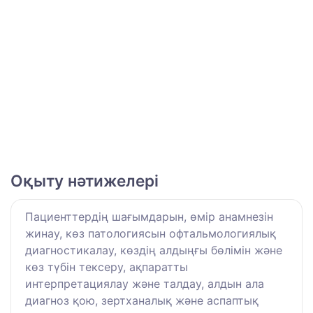
Оқыту нәтижелері
Пациенттердің шағымдарын, өмір анамнезін
жинау, көз патологиясын офтальмологиялық
диагностикалау, көздің алдыңғы бөлімін және
көз түбін тексеру, ақпаратты
интерпретациялау және талдау, алдын ала
диагноз қою, зертханалық және аспаптық