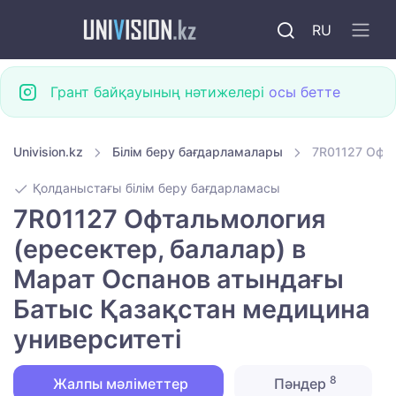
RU
Грант байқауының нәтижелері
осы бетте
Univision.kz
Білім беру бағдарламалары
7R01127 Офта
Қолданыстағы білім беру бағдарламасы
7R01127 Офтальмология
(ересектер, балалар) в
Марат Оспанов атындағы
Батыс Қазақстан медицина
университеті
8
Жалпы мәліметтер
Пәндер