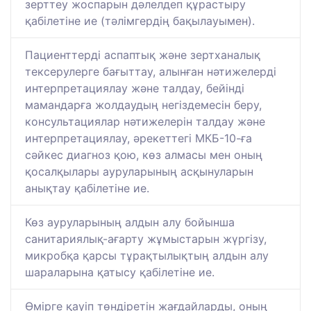
зерттеу жоспарын дәлелдеп құрастыру
қабілетіне ие (тәлімгердің бақылауымен).
Пациенттерді аспаптық және зертханалық
тексерулерге бағыттау, алынған нәтижелерді
интерпретациялау және талдау, бейінді
мамандарға жолдаудың негіздемесін беру,
консультациялар нәтижелерін талдау және
интерпретациялау, әрекеттегі МКБ-10-ға
сәйкес диагноз қою, көз алмасы мен оның
қосалқылары ауруларының асқынуларын
анықтау қабілетіне ие.
Көз ауруларының алдын алу бойынша
санитариялық-ағарту жұмыстарын жүргізу,
микробқа қарсы тұрақтылықтың алдын алу
шараларына қатысу қабілетіне ие.
Өмірге қауіп төндіретін жағдайларды, оның