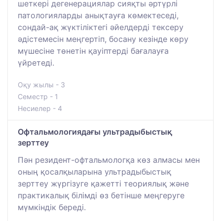
шеткері дегенерациялар сияқты әртүрлі
патологияларды анықтауға көмектеседі,
сондай-ақ жүктіліктегі әйелдерді тексеру
әдістемесін меңгертіп, босану кезінде көру
мүшесіне төнетін қауіптерді бағалауға
үйретеді.
Оқу жылы - 3
Семестр - 1
Несиелер - 4
Офтальмологиядағы ультрадыбыстық
зерттеу
Пән резидент-офтальмологқа көз алмасы мен
оның қосалқыларына ультрадыбыстық
зерттеу жүргізуге қажетті теориялық және
практикалық білімді өз бетінше меңгеруге
мүмкіндік береді.