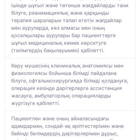
ішінде шұғыл және төтенше жағдайларды тани
білуге, реанимациялық және қарқынды
терапия шараларын талап ететін жағдайлар
мен ауруларда, көз алмасы мен оның
қосалқылары аурулары бар пациенттерге
шұғыл медициналық көмек көрсетуге
(тәлімгердің бақылауымен) қабілетті.
Көру мүшесінің клиникалық анатомиясы мен
физиологиясы бойынша білімді пайдалана
білуге, офтальмохирургияда білімді қолдануға,
операция кезінде дәрігерлерге ассистенция
жасауға, амбулаторлық операцияларды
жүргізуге қабілетті.
Пациентпен және оның айналасындағы
адамдармен, сондай-ақ әріптестерімен және
бейінді бөлімдердің дәрігерлерімен дұрыс,