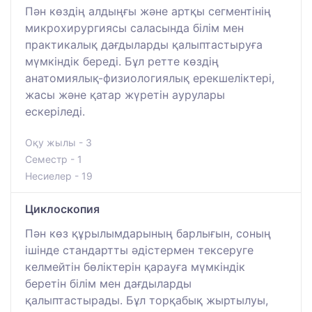
Пән көздің алдыңғы және артқы сегментінің
микрохирургиясы саласында білім мен
практикалық дағдыларды қалыптастыруға
мүмкіндік береді. Бұл ретте көздің
анатомиялық-физиологиялық ерекшеліктері,
жасы және қатар жүретін аурулары
ескеріледі.
Оқу жылы - 3
Семестр - 1
Несиелер - 19
Циклоскопия
Пән көз құрылымдарының барлығын, соның
ішінде стандартты әдістермен тексеруге
келмейтін бөліктерін қарауға мүмкіндік
беретін білім мен дағдыларды
қалыптастырады. Бұл торқабық жыртылуы,