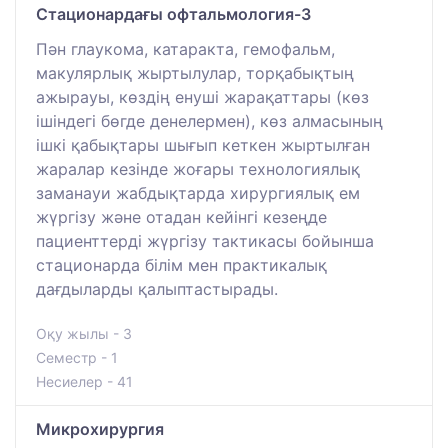
Стационардағы офтальмология-3
Пән глаукома, катаракта, гемофальм,
макулярлық жыртылулар, торқабықтың
ажырауы, көздің енуші жарақаттары (көз
ішіндегі бөгде денелермен), көз алмасының
ішкі қабықтары шығып кеткен жыртылған
жаралар кезінде жоғары технологиялық
заманауи жабдықтарда хирургиялық ем
жүргізу және отадан кейінгі кезеңде
пациенттерді жүргізу тактикасы бойынша
стационарда білім мен практикалық
дағдыларды қалыптастырады.
Оқу жылы - 3
Семестр - 1
Несиелер - 41
Микрохирургия