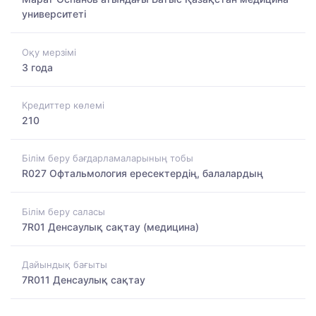
университеті
Оқу мерзімі
3 года
Кредиттер көлемі
210
Білім беру бағдарламаларының тобы
R027 Офтальмология ересектердің, балалардың
Білім беру саласы
7R01 Денсаулық сақтау (медицина)
Дайындық бағыты
7R011 Денсаулық сақтау