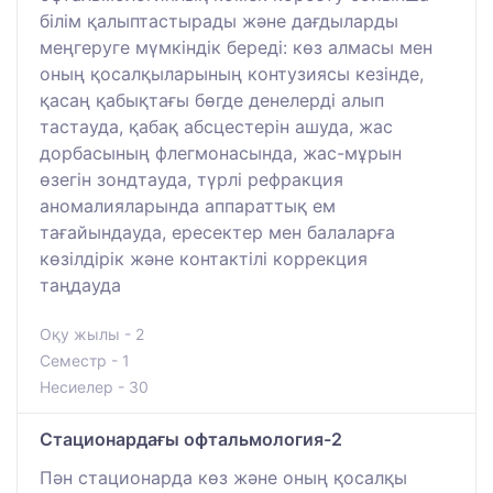
білім қалыптастырады және дағдыларды
меңгеруге мүмкіндік береді: көз алмасы мен
оның қосалқыларының контузиясы кезінде,
қасаң қабықтағы бөгде денелерді алып
тастауда, қабақ абсцестерін ашуда, жас
дорбасының флегмонасында, жас-мұрын
өзегін зондтауда, түрлі рефракция
аномалияларында аппараттық ем
тағайындауда, ересектер мен балаларға
көзілдірік және контактілі коррекция
таңдауда
Оқу жылы - 2
Семестр - 1
Несиелер - 30
Стационардағы офтальмология-2
Пән стационарда көз және оның қосалқы