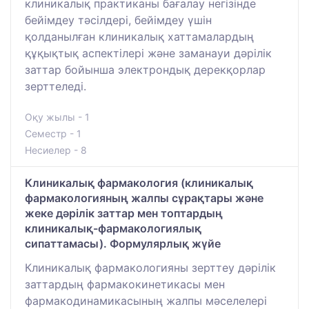
клиникалық практиканы бағалау негізінде
бейімдеу тәсілдері, бейімдеу үшін
қолданылған клиникалық хаттамалардың
құқықтық аспектілері және заманауи дәрілік
заттар бойынша электрондық дерекқорлар
зерттеледі.
Оқу жылы - 1
Семестр - 1
Несиелер - 8
Клиникалық фармакология (клиникалық
фармакологияның жалпы сұрақтары және
жеке дәрілік заттар мен топтардың
клиникалық-фармакологиялық
сипаттамасы). Формулярлық жүйе
Клиникалық фармакологияны зерттеу дәрілік
заттардың фармакокинетикасы мен
фармакодинамикасының жалпы мәселелері