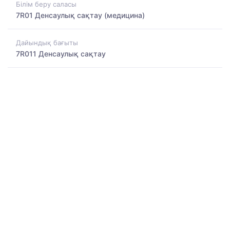
Білім беру саласы
7R01 Денсаулық сақтау (медицина)
Дайындық бағыты
7R011 Денсаулық сақтау