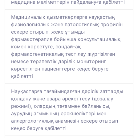
медицина мәліметтерін пайдалануға қабілетті
Медициналық қызметкерлерге науқастың
физиологиялық және патологиялық профилін
ескере отырып, жеке ұтымды
фармакотерапия бойынша консультациялық
көмек көрсетуге, сондай-ақ
фармакогенетикалық тестілеу жүргізілген
немесе терапевтік дәрілік мониторинг
көрсетілген пациенттерге кеңес беруге
қабілетті
Науқастарға тағайындалған дәрілік заттарды
қолдану және өзара әрекеттесу (дозалау
режимі), олардың тағаммен байланысы,
аурудың ағымының ерекшеліктері мен
аллергологиялық анамнезін ескере отырып
кеңес беруге қабілетті