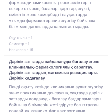
фармакодинамикасының ерекшеліктерін
ескере отырып, балалар, қарттар, жүкті,
емізетін және коморбидті науқастарда
ұтымды фармакотерапия жүргізу бойынша
білім мен дағдыларды қалыптастырады.
Оқу жылы - 1
Семестр - 1
Несиелер - 15
Дәрілік заттарды пайдалануды бағалау және
клиникалық-фармакологиялық сараптау.
Дәрілік заттардың жағымсыз реакциялары.
Дәрілік қадағалау
Пәнді оқыту кезінде клиникалық аудит жүргізу
және практикалық денсаулық сақтауда дәрілік
заттарды қолдануды бағалау бағдарламалары
бойынша білімдерін жетілдіруге бағытталған,
сондай-ақ клинико-фармакологиялық