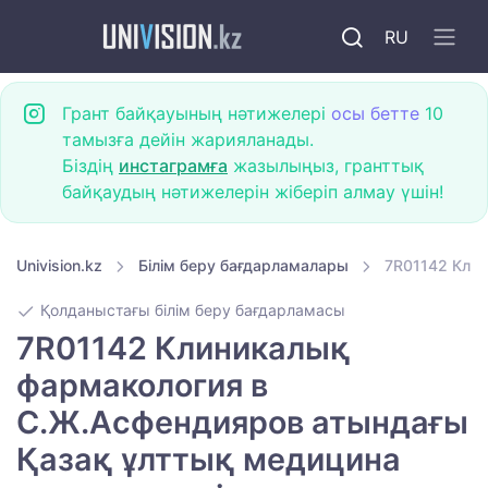
RU
Грант байқауының нәтижелері
осы бетте
10
тамызға дейін жарияланады.
Біздің
инстаграмға
жазылыңыз, гранттық
байқаудың нәтижелерін жіберіп алмау үшін!
Univision.kz
Білім беру бағдарламалары
7R01142 Клин
Қолданыстағы білім беру бағдарламасы
7R01142 Клиникалық
фармакология в
С.Ж.Асфендияров атындағы
Қазақ ұлттық медицина