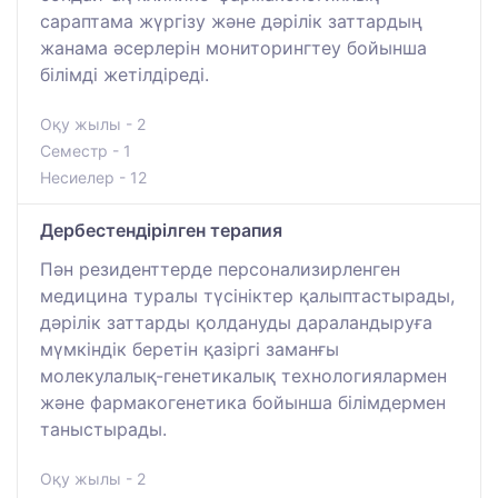
сараптама жүргізу және дәрілік заттардың
жанама әсерлерін мониторингтеу бойынша
білімді жетілдіреді.
Оқу жылы - 2
Семестр - 1
Несиелер - 12
Дербестендірілген терапия
Пән резиденттерде персонализирленген
медицина туралы түсініктер қалыптастырады,
дәрілік заттарды қолдануды дараландыруға
мүмкіндік беретін қазіргі заманғы
молекулалық-генетикалық технологиялармен
және фармакогенетика бойынша білімдермен
таныстырады.
Оқу жылы - 2