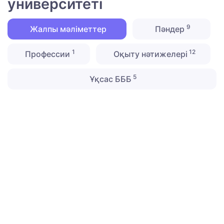
университеті
9
Жалпы мәліметтер
Пәндер
1
12
Профессии
Оқыту нәтижелері
5
Ұқсас БББ