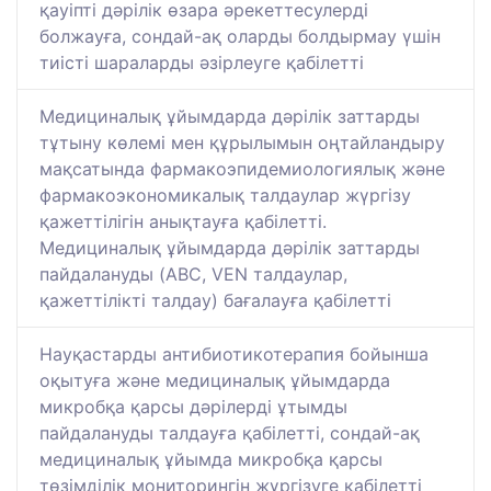
қауіпті дәрілік өзара әрекеттесулерді
болжауға, сондай-ақ оларды болдырмау үшін
тиісті шараларды әзірлеуге қабілетті
Медициналық ұйымдарда дәрілік заттарды
тұтыну көлемі мен құрылымын оңтайландыру
мақсатында фармакоэпидемиологиялық және
фармакоэкономикалық талдаулар жүргізу
қажеттілігін анықтауға қабілетті.
Медициналық ұйымдарда дәрілік заттарды
пайдалануды (ABC, VEN талдаулар,
қажеттілікті талдау) бағалауға қабілетті
Науқастарды антибиотикотерапия бойынша
оқытуға және медициналық ұйымдарда
микробқа қарсы дәрілерді ұтымды
пайдалануды талдауға қабілетті, сондай-ақ
медициналық ұйымда микробқа қарсы
төзімділік мониторингін жүргізуге қабілетті