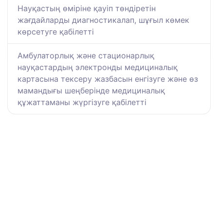
Науқастың өміріне қауіп төндіретін
жағдайларды диагностикалап, шұғыл көмек
көрсетуге қабілетті
Амбулаторлық және стационарлық
науқастардың электронды медициналық
картасына тексеру жазбасын енгізуге және өз
мамандығы шеңберінде медициналық
құжаттаманы жүргізуге қабілетті