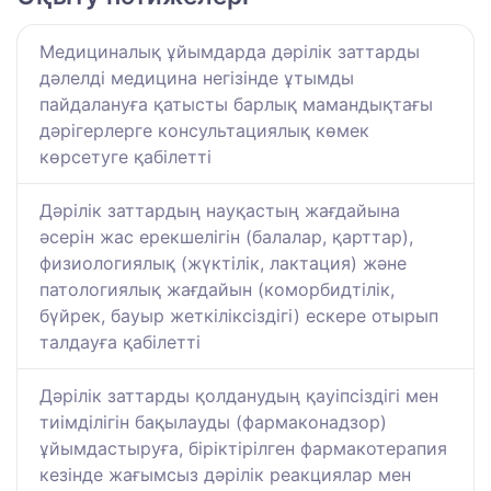
Медициналық ұйымдарда дәрілік заттарды
дәлелді медицина негізінде ұтымды
пайдалануға қатысты барлық мамандықтағы
дәрігерлерге консультациялық көмек
көрсетуге қабілетті
Дәрілік заттардың науқастың жағдайына
әсерін жас ерекшелігін (балалар, қарттар),
физиологиялық (жүктілік, лактация) және
патологиялық жағдайын (коморбидтілік,
бүйрек, бауыр жеткіліксіздігі) ескере отырып
талдауға қабілетті
Дәрілік заттарды қолданудың қауіпсіздігі мен
тиімділігін бақылауды (фармаконадзор)
ұйымдастыруға, біріктірілген фармакотерапия
кезінде жағымсыз дәрілік реакциялар мен