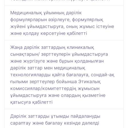
Медициналық ұйымның дәрілік
формулярларын әзірлеуге, формулярлық
жүйені ұйымдастыруға, оның жұмыс істеуіне
және қолдау көрсетуіне қабілетті
Жаңа дәрілік заттардың клиникалық
сынақтарын/ зерттеулерін ұйымдастыруға
және жүргізуге және бұрын қолданылған
дәрілік заттар мен медициналық
технологияларды қайта бағалауға, сондай-ақ
ғылыми зерттеулер бойынша Этикалық
комиссиялар/комитеттердің жұмысын
ұйымдастыруға және олардың қызметіне
қатысуға қабілетті
Дәрілік заттарды ұтымды пайдалануды
сараптау және бағалау кезінде дәлелді