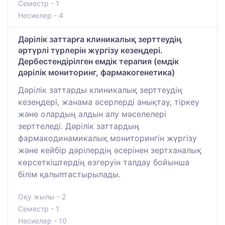
Семестр - 1
Несиелер - 4
Дәрілік заттарға клиникалық зерттеудің
әртүрлі түрлерін жүргізу кезеңдері.
Дербестендірілген емдік терапия (емдік
дәрілік мониторинг, фармакогенетика)
Дәрілік заттарды клиникалық зерттеудің
кезеңдері, жанама әсерлерді анықтау, тіркеу
және олардың алдын алу мәселелері
зерттеледі. Дәрілік заттардың
фармакодинамикалық мониторингін жүргізу
және кейбір дәрілердің әсерінен зертханалық
көрсеткіштердің өзгеруін талдау бойынша
білім қалыптастырылады.
Оқу жылы - 2
Семестр - 1
Несиелер - 10