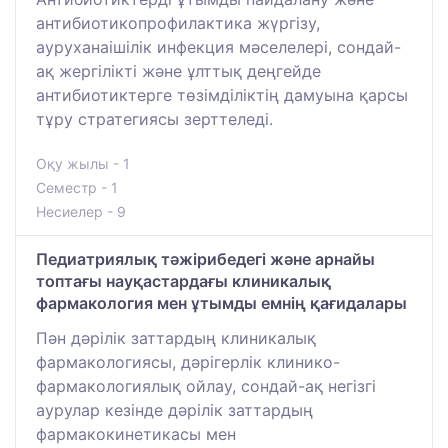
антибиотикопрофилактика жүргізу,
ауруханаішілік инфекция мәселелері, сондай-
ақ жергілікті және ұлттық деңгейде
антибиотиктерге төзімділіктің дамуына қарсы
тұру стратегиясы зерттеледі.
Оқу жылы - 1
Семестр - 1
Несиелер - 9
Педиатриялық тәжірибедегі және арнайы
топтағы науқастардағы клиникалық
фармакология мен ұтымды емнің қағидалары
Пән дәрілік заттардың клиникалық
фармакологиясы, дәрігерлік клинико-
фармакологиялық ойлау, сондай-ақ негізгі
аурулар кезінде дәрілік заттардың
фармакокинетикасы мен