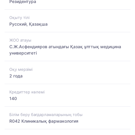
Резидентура
Оқыту тілі
Русский, Қазақша
ЖОО атауы
С.Ж.Асфендияров атындағы Қазақ ұлттық медицина
университеті
Оқу мерзімі
2 года
Кредиттер көлемі
140
Білім беру бағдарламаларының тобы
R042 Клиникалық фармакология