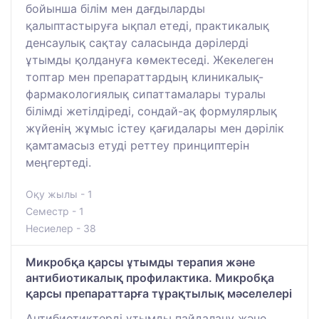
бойынша білім мен дағдыларды
қалыптастыруға ықпал етеді, практикалық
денсаулық сақтау саласында дәрілерді
ұтымды қолдануға көмектеседі. Жекелеген
топтар мен препараттардың клиникалық-
фармакологиялық сипаттамалары туралы
білімді жетілдіреді, сондай-ақ формулярлық
жүйенің жұмыс істеу қағидалары мен дәрілік
қамтамасыз етуді реттеу принциптерін
меңгертеді.
Оқу жылы - 1
Семестр - 1
Несиелер - 38
Микробқа қарсы ұтымды терапия және
антибиотикалық профилактика. Микробқа
қарсы препараттарға тұрақтылық мәселелері
Антибиотиктерді ұтымды пайдалану және