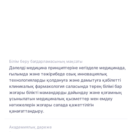
Білім беру бағдарламасының мақсаты
Дәлелді медицина принциптеріне негізделе медицинада,
ғылымда және тәжірибеде озық инновациялық
технологияларды қолдануға және дамытуға қабілетті
клиникалық фармакология саласында терең білімі бар
жоғары білікті мамандарды дайындау және қоғамның
ұсынылатын медициналық қызметтер мен емдеу
нәтижелерін жоғары сапада қажеттілігін
қанағаттандыру.
Академиялық дәреже