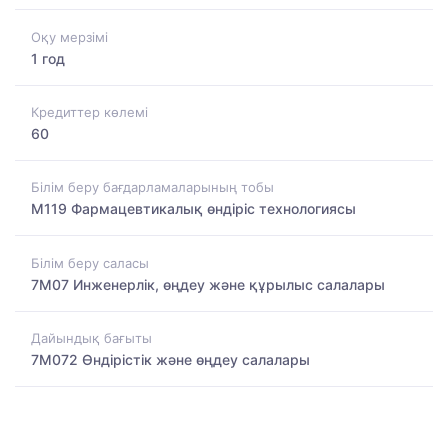
Оқу мерзімі
1 год
Кредиттер көлемі
60
Білім беру бағдарламаларының тобы
M119 Фармацевтикалық өндіріс технологиясы
Білім беру саласы
7M07 Инженерлік, өңдеу және құрылыс салалары
Дайындық бағыты
7M072 Өндірістік және өңдеу салалары