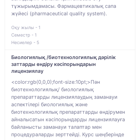
тұжырымдамасы. Фармацевтикалық сапа
жүйесі (pharmaceutical quality system).
Оқу жылы - 1
Семестр - 1
Несиелер - 5
Биологиялық /биотехнологиялық дәрілік
заттарды өндіру кәсіпорындарын
лицензиялау
<color:rgb(0,0,0);font-size:10pt;>Пән
биотехнологиялық/ биологиялық
препараттарды лицензиялаудың заманауи
аспектілері биологиялық және
биотехнологиялық препараттарды өндірумен
айналысатын кәсіпорындарды лицензиялауға
байланысты заманауи талаптар мен
процедураларды зерттейді. Курс шеңберінде