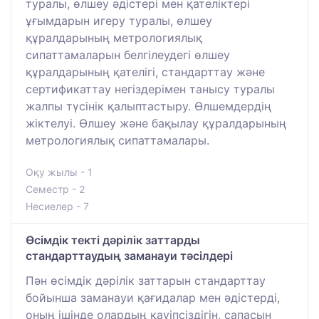
туралы, өлшеу әдістері мен қателіктері
ұғымдарын игеру туралы, өлшеу
құралдарының метрологиялық
сипаттамаларын белгілеудегі өлшеу
құралдарының қателігі, стандарттау және
сертификаттау негіздерімен танысу туралы
жалпы түсінік қалыптастыру. Өлшемдердің
жіктелуі. Өлшеу және бақылау құралдарының
метрологиялық сипаттамалары.
Оқу жылы - 1
Семестр - 2
Несиелер - 7
Өсімдік текті дәрілік заттарды
стандарттаудың заманауи тәсілдері
Пән өсімдік дәрілік заттарын стандарттау
бойынша заманауи қағидалар мен әдістерді,
оның ішінде олардың қауіпсіздігін, сапасын