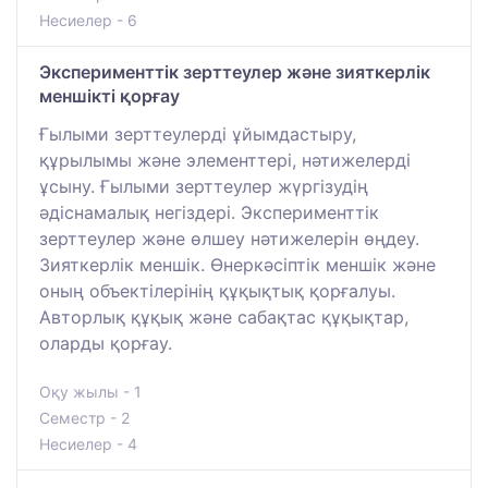
Несиелер - 6
Эксперименттік зерттеулер және зияткерлік
меншікті қорғау
Ғылыми зерттеулерді ұйымдастыру,
құрылымы және элементтері, нәтижелерді
ұсыну. Ғылыми зерттеулер жүргізудің
әдіснамалық негіздері. Эксперименттік
зерттеулер және өлшеу нәтижелерін өңдеу.
Зияткерлік меншік. Өнеркәсіптік меншік және
оның объектілерінің құқықтық қорғалуы.
Авторлық құқық және сабақтас құқықтар,
оларды қорғау.
Оқу жылы - 1
Семестр - 2
Несиелер - 4