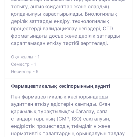
тотығу, антиоксиданттар және олардың
қолданылуы қарастырылады. Биологиялық
дәрілік заттарды өндіру, технологиялық
процестерді валидациялау негіздері, CTD
форматындағы досье және дәрілік заттарды
сараптамадан өткізу тәртібі зерттеледі.
Оқу жылы - 1
Семестр - 1
Несиелер - 6
Фармацевтикалық кәсіпорынның аудиті
Пән фармацевтикалық кәсіпорындарды
аудиттен өткізу әдістерін қамтиды. Оған
қаржылық тұрақтылықты бағалау, сапа
стандарттарының (GMP, ISO) сақталуын,
өндірістік процестердің тиімділігін және
нормативтік талаптардың орындалуын талдау