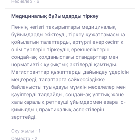
Несиелер - 6
Медициналық бұйымдарды тіркеу
Пәннің негізгі тақырыптары медициналық
бұйымдарды жіктеуді, тіркеу құжаттамасына
қойылатын талаптарды, әртүрлі өнеркәсіптік
өнім түрлерін тіркеудің ерекшеліктерін,
сондай-ақ қолданыстағы стандарттар мен
нормативтік құқықтық актілерді қамтиды.
Магистранттар құжаттарды дайындау үдерісін
меңгереді, талаптарға сәйкессіздікке
байланысты туындауы мүмкін мәселелер мен
қауіптерді талдайды, сондай-ақ ұлттық және
халықаралық реттеуші ұйымдармен өзара іс-
қимылдың практикалық аспектілерін
зерттейді.
Оқу жылы - 1
Семестр - 2