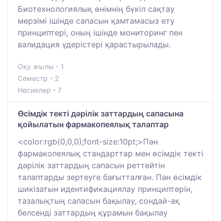
Биотехнологиялық өнімнің бүкіл сақтау
мерзімі ішінде сапасын қамтамасыз ету
принциптері, оның ішінде мониторинг пен
валидация үдерістері қарастырылады.
Оқу жылы - 1
Семестр - 2
Несиелер - 7
Өсімдік текті дәрілік заттардың сапасына
қойылатын фармакопеялық талаптар
<color:rgb(0,0,0);font-size:10pt;>Пән
фармакопеялық стандарттар мен өсімдік текті
дәрілік заттардың сапасын реттейтін
талаптарды зертеуге бағытталған. Пән өсімдік
шикізатын идентификациялау принциптерін,
тазалықтың сапасын бақылау, сондай-ақ
белсенді заттардың құрамын бақылау