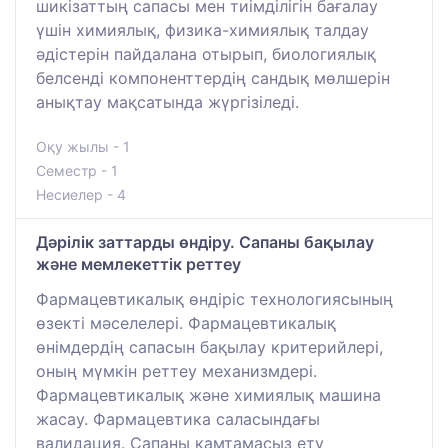
шикізаттың сапасы мен тиімділігін бағалау
үшін химиялық, физика-химиялық талдау
әдістерін пайдалана отырып, биологиялық
белсенді компоненттердің сандық мөлшерін
анықтау мақсатында жүргізіледі.
Оқу жылы - 1
Семестр - 1
Несиелер - 4
Дәрілік заттарды өндіру. Сапаны бақылау
және мемлекеттік реттеу
Фармацевтикалық өндіріс технологиясының
өзекті мәселелері. Фармацевтикалық
өнімдердің сапасын бақылау критерийлері,
оның мүмкін реттеу механизмдері.
Фармацевтикалық және химиялық машина
жасау. Фармацевтика саласындағы
валидация. Сапаны қамтамасыз ету