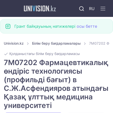
RU
Грант байқауының нәтижелері
осы бетте
Univision.kz
Білім беру бағдарламалары
7M07202 Фарм
Қолданыстағы білім беру бағдарламасы
7M07202 Фармацевтикалық
өндіріс технологиясы
(профильді бағыт) в
С.Ж.Асфендияров атындағы
Қазақ ұлттық медицина
университеті