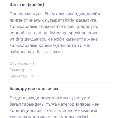
Шет тілі (кәсіби)
Пәннің мазмұны білім алушылардың кәсіби
лингвистикалық құзыреттілігін дамытуға,
халықаралық терминологияны қолдануға,
сондай-ақ reading, listening, speaking және
writing дағдыларын кәсіби қызметте және
халықаралық қарым-қатынаста тиімді
пайдалануға бағытталған.
Оқу жылы - 1
Семестр - 1
Несиелер - 2
Басқару психологиясы
Бағдарламада психологияның әртүрлі
бағыттарындағы тұлға категориялары мен
концепциялары, топтағы және ұжымдағы
тұларалық қатынастар туралы негізгі