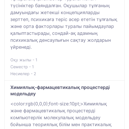
түсініктер баяндалған. Оқушылар тұлғаның
дамуындағы жетекші концепцияларды
зерттеп, психикаға теріс әсер ететін тұлғалық
және орта факторлары туралы пайымдаулар
қалыптастырады, сондай-ақ адамның
психикалық денсаулығын сақтау жолдарын
үйренеді.
Оқу жылы - 1
Семестр - 1
Несиелер - 2
Химиялық-фармацевтикалық процестерді
модельдеу
<color:rgb(0,0,0);font-size:10pt;>Химиялық
және фармацевтикалық процестерді
компьютерлік молекулалық модельдеу
бойынша теориялық білім мен практикалық