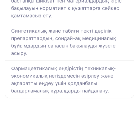
бастапқы шикізат пен материалдардың кіріс
бақылауын нормативтік құжаттарға сәйкес
қамтамасыз ету.
Синтетикалық және табиғи текті дәрілік
препараттардың, сондай-ақ медициналық
бұйымдардың сапасын бақылауды жүзеге
асыру.
Фармацевтикалық өндірістің техникалық-
экономикалық негіздемесін әзірлеу және
ақпаратты өңдеу үшін қолданбалы
бағдарламалық құралдарды пайдалану.