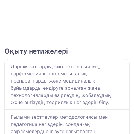
Оқыту нәтижелері
Дәрілік заттарды, биотехнологиялық,
парфюмериялық-косметикалық
препараттарды және медициналық
бұйымдарды өндіруге арналған жаңа
технологияларды әзірлеудің, жобалаудың
және енгізудің теориялық негіздерін білу.
Ғылыми зерттеулер методологиясы мен
педагогика негіздерін, сондай-ақ
әзірлемелерді енгізуге бағытталған