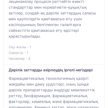
лицензиялау процесін реттейтін өзекті
стандарттар мен нормативтік-құқықтық
актілер, сондай-ақ дәрілік заттардың сапасы
мен қауіпсіздігін қамтамасыз ету үшін
кәсіпорынның белгіленген талаптарға
сәйкестігін қамтамасыз ету әдістері
қарастырылады.
Оқу жылы - 1
Семестр - 1
Несиелер - 4
Дәрілік заттарды әзірлеудің іргелі негіздері
Фармацевтикалық технологияның қазіргі
жағдайы мен даму үрдістері, оның ішінде
дәрілік препараттарды өндіруді мемлекеттік
реттеу, биофармация, фармацевтикалық
факторлар, химиялық және фармацевтикалық
әзірлемелер. Көмекші заттар, еркін радикалды