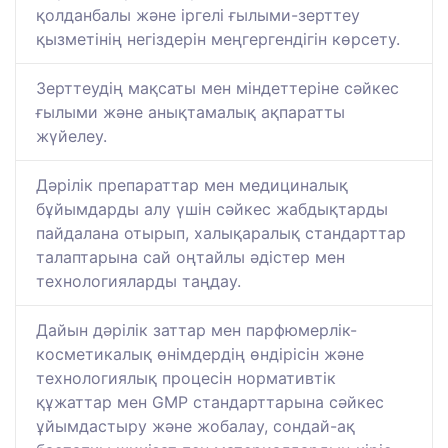
қолданбалы және іргелі ғылыми-зерттеу
қызметінің негіздерін меңгергендігін көрсету.
Зерттеудің мақсаты мен міндеттеріне сәйкес
ғылыми және анықтамалық ақпаратты
жүйелеу.
Дәрілік препараттар мен медициналық
бұйымдарды алу үшін сәйкес жабдықтарды
пайдалана отырып, халықаралық стандарттар
талаптарына сай оңтайлы әдістер мен
технологияларды таңдау.
Дайын дәрілік заттар мен парфюмерлік-
косметикалық өнімдердің өндірісін және
технологиялық процесін нормативтік
құжаттар мен GMP стандарттарына сәйкес
ұйымдастыру және жобалау, сондай-ақ