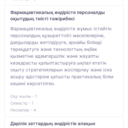
Фармацевтикалық өндірісте персоналды
оқытудың тиісті тәжірибесі
Фармацевтикалық өндірісте жұмыс істейтін
персоналдың құзыреттілігі мәселелеріне,
дағдыларды жетілдіруге, арнайы білімді
тереңдетуге және технологтың еңбек
қызметіне адамгершілік және жауапты
көзқарасты қалыптастыруға ықпал ететін
оқыту стратегияларын жоспарлау және іске
асыру әдістеріне қатысты практикалық білім
кешені көрсетілген.
Оқу жылы - 1
Семестр - 1
Несиелер - 4
Дәрілік заттардың өндірістік алаңын