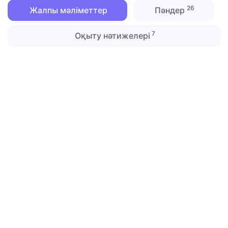
26
Жалпы мәліметтер
Пәндер
7
Оқыту нәтижелері