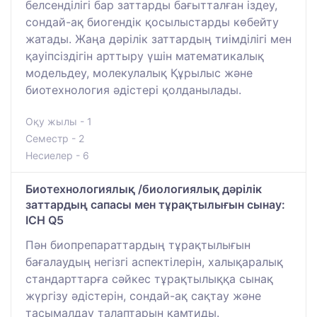
белсенділігі бар заттарды бағытталған іздеу,
сондай-ақ биогендік қосылыстарды көбейту
жатады. Жаңа дәрілік заттардың тиімділігі мен
қауіпсіздігін арттыру үшін математикалық
модельдеу, молекулалық Құрылыс және
биотехнология әдістері қолданылады.
Оқу жылы - 1
Семестр - 2
Несиелер - 6
Биотехнологиялық /биологиялық дәрілік
заттардың сапасы мен тұрақтылығын сынау:
ICH Q5
Пән биопрепараттардың тұрақтылығын
бағалаудың негізгі аспектілерін, халықаралық
стандарттарға сәйкес тұрақтылыққа сынақ
жүргізу әдістерін, сондай-ақ сақтау және
тасымалдау талаптарын қамтиды.