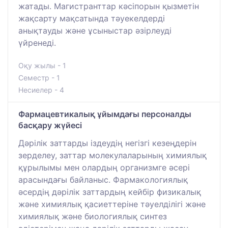
жатады. Магистранттар кәсіпорын қызметін
жақсарту мақсатында тәуекелдерді
анықтауды және ұсыныстар әзірлеуді
үйренеді.
Оқу жылы - 1
Семестр - 1
Несиелер - 4
Фармацевтикалық ұйымдағы персоналды
басқару жүйесі
Дәрілік заттарды іздеудің негізгі кезеңдерін
зерделеу, заттар молекулаларының химиялық
құрылымы мен олардың организмге әсері
арасындағы байланыс. Фармакологиялық
әсердің дәрілік заттардың кейбір физикалық
және химиялық қасиеттеріне тәуелділігі және
химиялық және биологиялық синтез