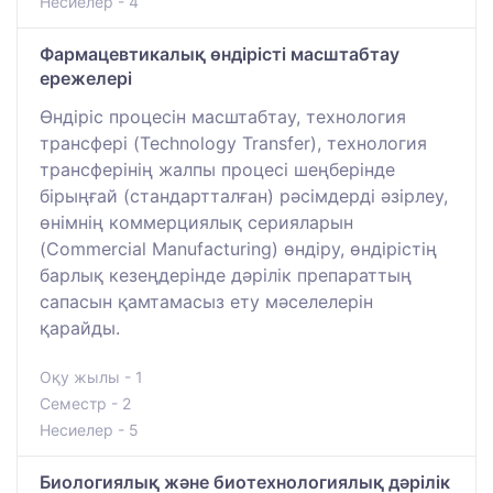
Несиелер - 4
Фармацевтикалық өндірісті масштабтау
ережелері
Өндіріс процесін масштабтау, технология
трансфері (Technology Transfer), технология
трансферінің жалпы процесі шеңберінде
бірыңғай (стандартталған) рәсімдерді әзірлеу,
өнімнің коммерциялық серияларын
(Commercial Manufacturing) өндіру, өндірістің
барлық кезеңдерінде дәрілік препараттың
сапасын қамтамасыз ету мәселелерін
қарайды.
Оқу жылы - 1
Семестр - 2
Несиелер - 5
Биологиялық және биотехнологиялық дәрілік