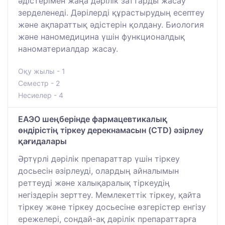
әдістерімен жаңа дәрілік заттарды жасау
зерделенеді. Дәрілерді құрастырудың есептеу
және ақпараттық әдістерін қолдану. Биология
және наномедицина үшін функционалдық
наноматериалдар жасау.
Оқу жылы - 1
Семестр - 2
Несиелер - 4
ЕАЭО шеңберінде фармацевтикалық
өндірістің тіркеу дерекнамасын (CTD) әзірлеу
қағидалары
Әртүрлі дәрілік препараттар үшін тіркеу
досьесін әзірлеуді, олардың айналымын
реттеуді және халықаралық тіркеудің
негіздерін зерттеу. Мемлекеттік тіркеу, қайта
тіркеу және тіркеу досьесіне өзгерістер енгізу
ережелері, сондай-ақ дәрілік препараттарға