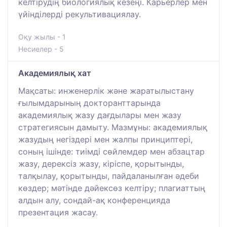
келтірудің биологиялық кезеңі. Карьерлер мен
үйінділерді рекультивациялау.
Оқу жылы - 1
Несиелер - 5
Академиялық хат
Мақсаты: инженерлік және жаратылыстану
ғылымдарының докторанттарында
академиялық жазу дағдылары мен жазу
стратегиясын дамыту. Мазмұны: академиялық
жазудың негіздері мен жалпы принциптері,
соның ішінде: тиімді сөйлемдер мен абзацтар
жазу, дерексіз жазу, кіріспе, қорытынды,
талқылау, қорытынды, пайдаланылған әдеби
көздер; мәтінде дәйексөз келтіру; плагиаттың
алдын алу, сондай-ақ конференцияда
презентация жасау.