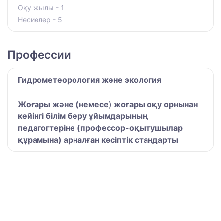
Оқу жылы - 1
Несиелер - 5
Профессии
Гидрометеорология және экология
Жоғары және (немесе) жоғары оқу орнынан
кейінгі білім беру ұйымдарының
педагогтеріне (профессор-оқытушылар
құрамына) арналған кәсіптік стандарты