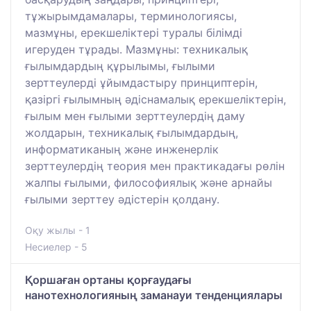
тұжырымдамалары, терминологиясы,
мазмұны, ерекшеліктері туралы білімді
игеруден тұрады. Мазмұны: техникалық
ғылымдардың құрылымы, ғылыми
зерттеулерді ұйымдастыру принциптерін,
қазіргі ғылымның әдіснамалық ерекшеліктерін,
ғылым мен ғылыми зерттеулердің даму
жолдарын, техникалық ғылымдардың,
информатиканың және инженерлік
зерттеулердің теория мен практикадағы рөлін
жалпы ғылыми, философиялық және арнайы
ғылыми зерттеу әдістерін қолдану.
Оқу жылы - 1
Несиелер - 5
Қоршаған ортаны қорғаудағы
нанотехнологияның заманауи тенденциялары