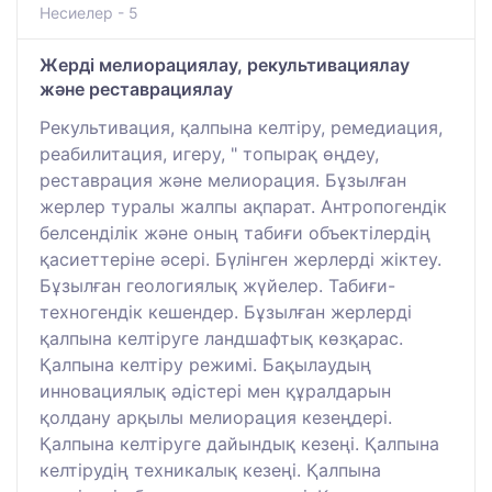
Несиелер - 5
Жерді мелиорациялау, рекультивациялау
және реставрациялау
Рекультивация, қалпына келтіру, ремедиация,
реабилитация, игеру, " топырақ өңдеу,
реставрация және мелиорация. Бұзылған
жерлер туралы жалпы ақпарат. Антропогендік
белсенділік және оның табиғи объектілердің
қасиеттеріне әсері. Бүлінген жерлерді жіктеу.
Бұзылған геологиялық жүйелер. Табиғи-
техногендік кешендер. Бұзылған жерлерді
қалпына келтіруге ландшафтық көзқарас.
Қалпына келтіру режимі. Бақылаудың
инновациялық әдістері мен құралдарын
қолдану арқылы мелиорация кезеңдері.
Қалпына келтіруге дайындық кезеңі. Қалпына
келтірудің техникалық кезеңі. Қалпына