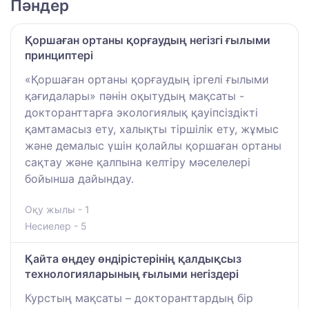
Пәндер
Қоршаған ортаны қорғаудың негізгі ғылыми
принциптері
«Қоршаған ортаны қорғаудың іргелі ғылыми
қағидалары» пәнін оқытудың мақсаты -
докторанттарға экологиялық қауіпсіздікті
қамтамасыз ету, халықты тіршілік ету, жұмыс
және демалыс үшін қолайлы қоршаған ортаны
сақтау және қалпына келтіру мәселелері
бойынша дайындау.
Оқу жылы - 1
Несиелер - 5
Қайта өңдеу өндірістерінің қалдықсыз
технологияларының ғылыми негіздері
Курстың мақсаты – докторанттардың бір