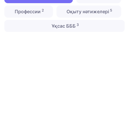
2
5
Профессии
Оқыту нәтижелері
3
Ұқсас БББ