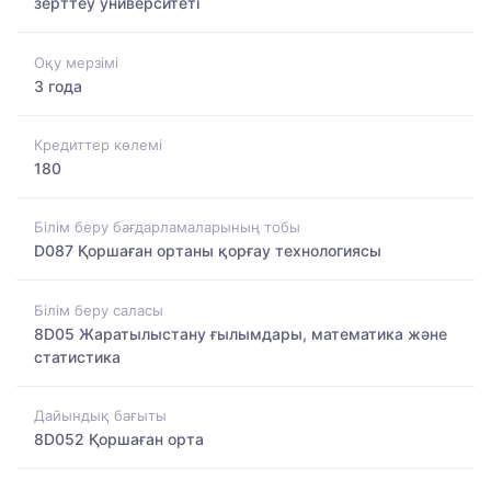
зерттеу университеті
Оқу мерзімі
3 года
Кредиттер көлемі
180
Білім беру бағдарламаларының тобы
D087 Қоршаған ортаны қорғау технологиясы
Білім беру саласы
8D05 Жаратылыстану ғылымдары, математика және
статистика
Дайындық бағыты
8D052 Қоршаған орта