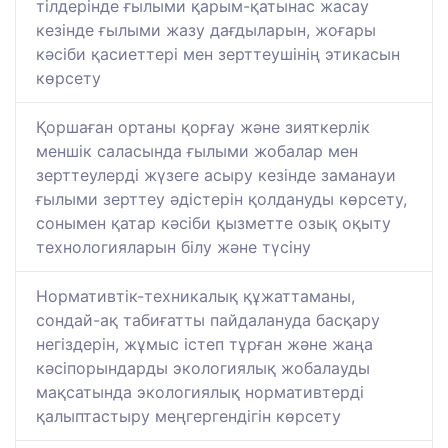
тілдерінде ғылыми қарым-қатынас жасау
кезінде ғылыми жазу дағдыларын, жоғары
кәсіби қасиеттері мен зерттеушінің этикасын
көрсету
Қоршаған ортаны қорғау және зияткерлік
меншік саласында ғылыми жобалар мен
зерттеулерді жүзеге асыру кезінде заманауи
ғылыми зерттеу әдістерін қолдануды көрсету,
сонымен қатар кәсіби қызметте озық оқыту
технологияларын білу және түсіну
Нормативтік-техникалық құжаттаманы,
сондай-ақ табиғатты пайдалануда басқару
негіздерін, жұмыс істеп тұрған және жаңа
кәсіпорындарды экологиялық жобалауды
мақсатында экологиялық нормативтерді
қалыптастыру меңгергендігін көрсету