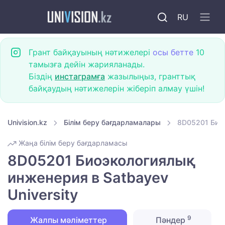
RU
Грант байқауының нәтижелері
осы бетте
10
тамызға дейін жарияланады.
Біздің
инстаграмға
жазылыңыз, гранттық
байқаудың нәтижелерін жіберіп алмау үшін!
Univision.kz
Білім беру бағдарламалары
8D05201 Биоэ
Жаңа білім беру бағдарламасы
8D05201 Биоэкологиялық
инженерия в Satbayev
University
9
Жалпы мәліметтер
Пәндер