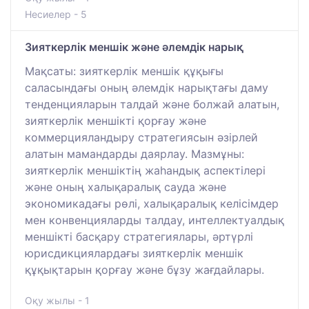
Несиелер - 5
Зияткерлік меншік және әлемдік нарық
Мақсаты: зияткерлік меншік құқығы
саласындағы оның әлемдік нарықтағы даму
тенденцияларын талдай және болжай алатын,
зияткерлік меншікті қорғау және
коммерцияландыру стратегиясын әзірлей
алатын мамандарды даярлау. Мазмұны:
зияткерлік меншіктің жаһандық аспектілері
және оның халықаралық сауда және
экономикадағы рөлі, халықаралық келісімдер
мен конвенцияларды талдау, интеллектуалдық
меншікті басқару стратегиялары, әртүрлі
юрисдикциялардағы зияткерлік меншік
құқықтарын қорғау және бұзу жағдайлары.
Оқу жылы - 1