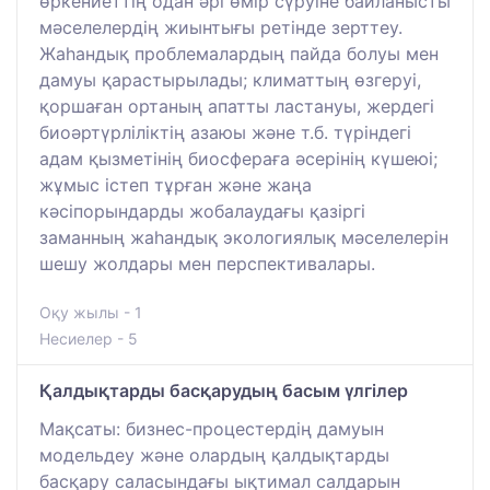
өркениеттің одан әрі өмір сүруіне байланысты
мәселелердің жиынтығы ретінде зерттеу.
Жаһандық проблемалардың пайда болуы мен
дамуы қарастырылады; климаттың өзгеруі,
қоршаған ортаның апатты ластануы, жердегі
биоәртүрліліктің азаюы және т.б. түріндегі
адам қызметінің биосфераға әсерінің күшеюі;
жұмыс істеп тұрған және жаңа
кәсіпорындарды жобалаудағы қазіргі
заманның жаһандық экологиялық мәселелерін
шешу жолдары мен перспективалары.
Оқу жылы - 1
Несиелер - 5
Қалдықтарды басқарудың басым үлгілер
Мақсаты: бизнес-процестердің дамуын
модельдеу және олардың қалдықтарды
басқару саласындағы ықтимал салдарын