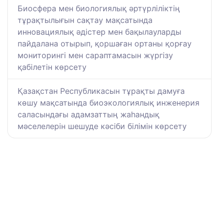
Биосфера мен биологиялық әртүрліліктің
тұрақтылығын сақтау мақсатында
инновациялық әдістер мен бақылауларды
пайдалана отырып, қоршаған ортаны қорғау
мониторингі мен сараптамасын жүргізу
қабілетін көрсету
Қазақстан Республикасын тұрақты дамуға
көшу мақсатында биоэкологиялық инженерия
саласындағы адамзаттың жаһандық
мәселелерін шешуде кәсіби білімін көрсету