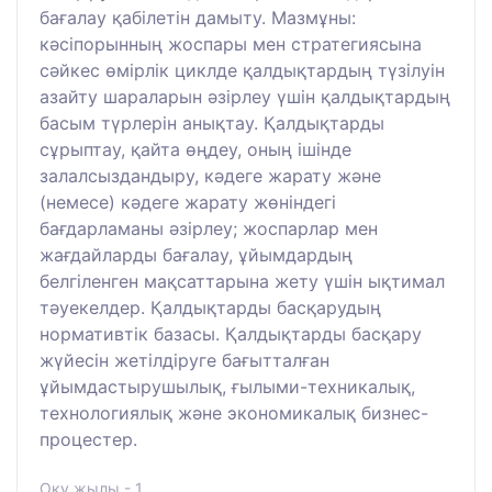
бағалау қабілетін дамыту. Мазмұны:
кәсіпорынның жоспары мен стратегиясына
сәйкес өмірлік циклде қалдықтардың түзілуін
азайту шараларын әзірлеу үшін қалдықтардың
басым түрлерін анықтау. Қалдықтарды
сұрыптау, қайта өңдеу, оның ішінде
залалсыздандыру, кәдеге жарату және
(немесе) кәдеге жарату жөніндегі
бағдарламаны әзірлеу; жоспарлар мен
жағдайларды бағалау, ұйымдардың
белгіленген мақсаттарына жету үшін ықтимал
тәуекелдер. Қалдықтарды басқарудың
нормативтік базасы. Қалдықтарды басқару
жүйесін жетілдіруге бағытталған
ұйымдастырушылық, ғылыми-техникалық,
технологиялық және экономикалық бизнес-
процестер.
Оқу жылы - 1