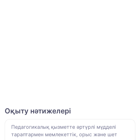
Оқыту нәтижелері
Педагогикалық қызметте әртүрлі мүдделі
тараптармен мемлекеттік, орыс және шет