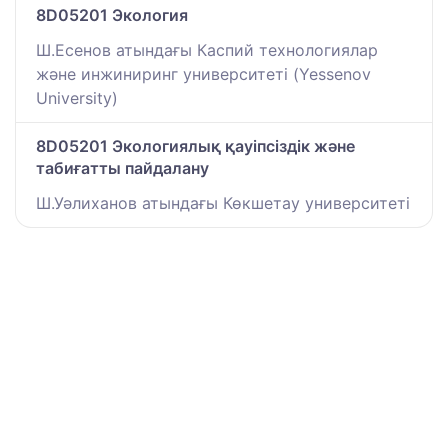
8D05201 Экология
Ш.Есенов атындағы Каспий технологиялар
және инжиниринг университеті (Yessenov
University)
8D05201 Экологиялық қауіпсіздік және
табиғатты пайдалану
Ш.Уәлиханов атындағы Көкшетау университетi