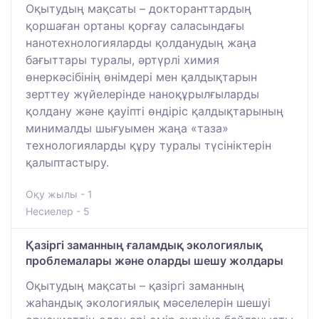
Оқытудың мақсаты – докторанттардың
қоршаған ортаны қорғау саласындағы
нанотехнологияларды қолданудың жаңа
бағыттары туралы, әртүрлі химия
өнеркәсібінің өнімдері мен қалдықтарын
зерттеу жүйелерінде наноқұрылғыларды
қолдану және қауіпті өндіріс қалдықтарының
минималды шығуымен жаңа «таза»
технологияларды құру туралы түсініктерін
қалыптастыру.
Оқу жылы - 1
Несиелер - 5
Қазіргі заманның ғаламдық экологиялық
проблемалары және оларды шешу жолдары
Оқытудың мақсаты – қазіргі заманның
жаһандық экологиялық мәселелерін шешуі