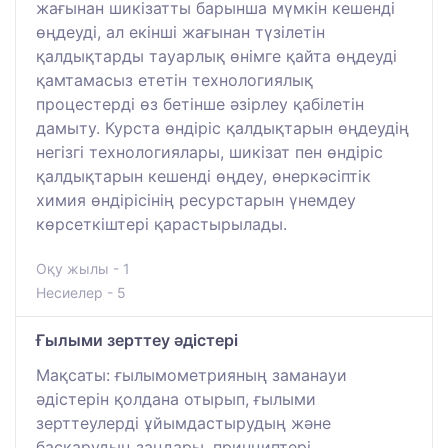
жағынан шикізатты барынша мүмкін кешенді
өңдеуді, ал екінші жағынан түзілетін
қалдықтарды тауарлық өнімге қайта өңдеуді
қамтамасыз ететін технологиялық
процестерді өз бетінше әзірлеу қабілетін
дамыту. Курста өндіріс қалдықтарын өңдеудің
негізгі технологиялары, шикізат пен өндіріс
қалдықтарын кешенді өңдеу, өнеркәсіптік
химия өндірісінің ресурстарын үнемдеу
көрсеткіштері қарастырылады.
Оқу жылы - 1
Несиелер - 5
Ғылыми зерттеу әдістері
Мақсаты: ғылымометрияның заманауи
әдістерін қолдана отырып, ғылыми
зерттеулерді ұйымдастырудың және
басқарудың заңдары, принциптері,