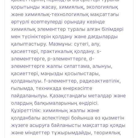
қорытынды жасау, химиялық, экологиялық
және химиялық-технологиялық мақсаттағы
әртүрлі есептеулерді орындау кезінде
химиялық элементтер туралы алған білімдері
мен түсініктерін қолдану және дағдыларды
қалыптастыру. Мазмұны: сутегі, алу,
қасиеттері, практикалық қолдану. s-
элементтерге, p-элементтерге, d-
элементтерге жалпы сипаттама, алынуы,
қасиеттері, маңызды қосылыстары,
қолданылуы. f-элементтер, радиоактивтілік,
ғылымда, техникада өнеркәсіпте
пайдаланылуы. Қазақстандағы металдар және
олардың балқымаларының өндірісі.
Құзіреттілік: химияның жалпы және
қолданбалы аспектілері бойынша өз қызметін
жүзеге асыруға байланысты мақсаттар қояды
және міндеттер тұжырымдайды, теориялық