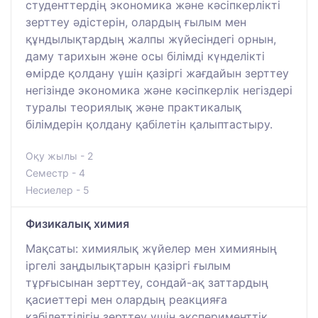
студенттердің экономика және кәсіпкерлікті
зерттеу әдістерін, олардың ғылым мен
құндылықтардың жалпы жүйесіндегі орнын,
даму тарихын және осы білімді күнделікті
өмірде қолдану үшін қазіргі жағдайын зерттеу
негізінде экономика және кәсіпкерлік негіздері
туралы теориялық және практикалық
білімдерін қолдану қабілетін қалыптастыру.
Оқу жылы - 2
Семестр - 4
Несиелер - 5
Физикалық химия
Мақсаты: химиялық жүйелер мен химияның
іргелі заңдылықтарын қазіргі ғылым
тұрғысынан зерттеу, сондай-ақ заттардың
қасиеттері мен олардың реакцияға
қабілеттілігін зерттеу үшін эксперименттік