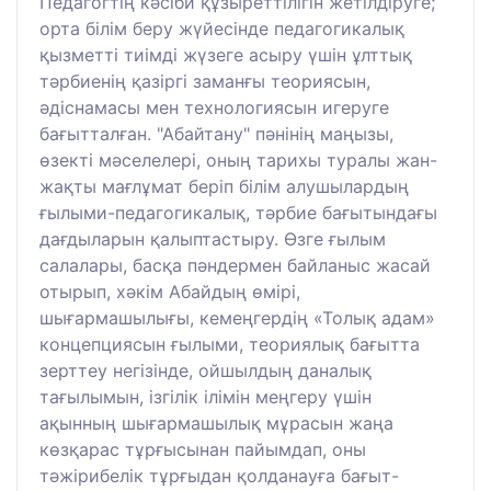
Педагогтің кәсіби құзыреттілігін жетілдіруге;
орта білім беру жүйесінде педагогикалық
қызметті тиімді жүзеге асыру үшін ұлттық
тәрбиенің қазіргі заманғы теориясын,
әдіснамасы мен технологиясын игеруге
бағытталған. "Абайтану" пәнінің маңызы,
өзекті мәселелері, оның тарихы туралы жан-
жақты мағлұмат беріп білім алушылардың
ғылыми-педагогикалық, тәрбие бағытындағы
дағдыларын қалыптастыру. Өзге ғылым
салалары, басқа пәндермен байланыс жасай
отырып, хәкім Абайдың өмірі,
шығармашылығы, кемеңгердің «Толық адам»
концепциясын ғылыми, теориялық бағытта
зерттеу негізінде, ойшылдың даналық
тағылымын, ізгілік ілімін меңгеру үшін
ақынның шығармашылық мұрасын жаңа
көзқарас тұрғысынан пайымдап, оны
тәжірибелік тұрғыдан қолданауға бағыт-