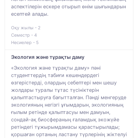
аспектілерін ескере отырып өнім шығындарын
есептей алады.
Оқу жылы - 2
Семестр - 4
Несиелер - 5
Экология және тұрақты даму
«Экология және тұрақты даму» пәні
студенттердің табиғи кешендердегі
өзгерістерді, олардың себептері мен шешу
жолдары туралы тұтас түсініктерін
қалыптастыруға бағытталған. Пәнді менгеруде
экологияның негізгі ұғымдарын, экологияның
ғылым ретінде қалыптасуы мен дамуын,
сондай-ақ биосфераның ғаламдық экожүйе
ретіндегі тұжырымдамасы қарастырылады;
қоршаған ортаның ластану түрлерінің жіктелуі