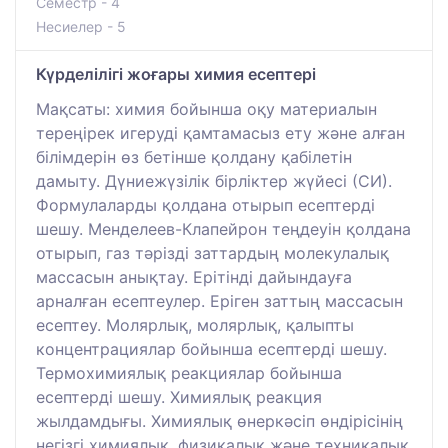
Семестр - 4
Несиелер - 5
Күрделілігі жоғары химия есептері
Мақсаты: химия бойынша оқу материалын
тереңірек игеруді қамтамасыз ету және алған
білімдерін өз бетінше қолдану қабілетін
дамыту. Дүниежүзілік бірліктер жүйесі (СИ).
Формулаларды қолдана отырып есептерді
шешу. Менделеев-Клапейрон теңдеуін қолдана
отырып, газ тәрізді заттардың молекулалық
массасын анықтау. Ерітінді дайындауға
арналған есептеулер. Еріген заттың массасын
есептеу. Молярлық, молярлық, қалыпты
концентрациялар бойынша есептерді шешу.
Термохимиялық реакциялар бойынша
есептерді шешу. Химиялық реакция
жылдамдығы. Химиялық өнеркәсіп өндірісінің
негізгі химиялық, физикалық және техникалық