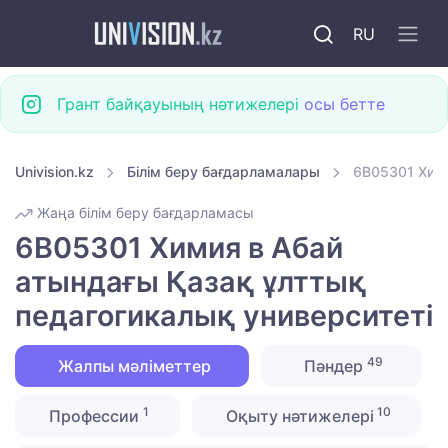
RU
Грант байқауының нәтижелері
осы бетте
Univision.kz
Білім беру бағдарламалары
6B05301 Хими
Жаңа білім беру бағдарламасы
6B05301 Химия в Абай
атындағы Қазақ ұлттық
педагогикалық университеті
49
Жалпы мәліметтер
Пәндер
1
10
Профессии
Оқыту нәтижелері