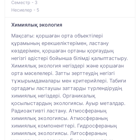
Семестр - 3
Несиелер - 5
Химиялық экология
Мақсаты: қоршаған орта объектілері
құрамының ерекшеліктерімен, ластану
көздерімен, қоршаған ортаны қорғаудың
негізгі әдістері бойынша білімді қалыптастыру.
Химиялық экология негіздері және қоршаған
орта мәселелері. Затты зерттеудің негізгі
тұжырымдамалары мен критерийлері. Табиғи
ортадағы ластаушы заттарды түрлендірудің
химиялық негіздері. Органикалық
қосылыстардың экологиясы. Ауыр металдар.
Радиоактивті ластану. Атмосфераның
химиялық экологиясы. Атмосфераның
химиялық компоненттері. Гидросфераның
химиялық экологиясы. Литосфераның