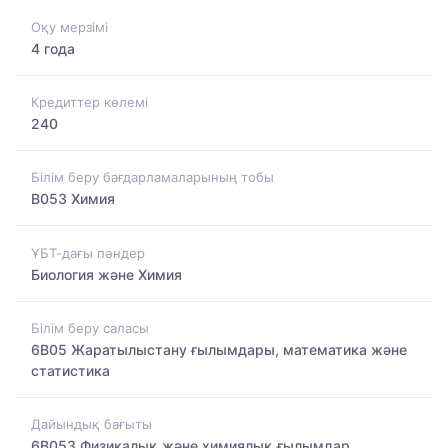
Оқу мерзімі
4 года
Кредиттер көлемі
240
Білім беру бағдарламаларының тобы
B053 Химия
ҰБТ-дағы пәндер
Биология және Химия
Білім беру саласы
6B05 Жаратылыстану ғылымдары, математика және
статистика
Дайындық бағыты
6B053 Физикалық және химиялық ғылымдар