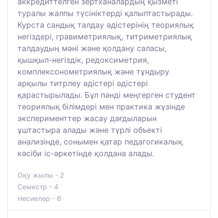
аккредиттелген зертханалардың қызметі
туралы жалпы түсініктерді қалыптастырады.
Курста сандық талдау әдістерінің теориялық
негіздері, гравиметриялық, титриметриялық
талдаудың мәні және қолдану саласы,
қышқыл-негіздік, редоксиметрия,
комплексонометриялық және тұндыру
арқылы титрлеу әдістері әдістері
қарастырылады. Бұл пәнді меңгерген студент
теориялық білімдері мен практика жүзінде
эксперименттер жасау дағдыларын
ұштастыра алады және түрлі объекті
анализінде, сонымен қатар педагогикалық
кәсіби іс-әркетінде қолдана алады.
Оқу жылы - 2
Семестр - 4
Несиелер - 6