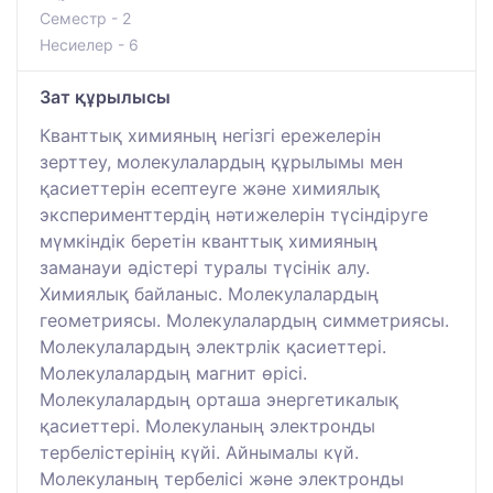
Семестр - 2
Несиелер - 6
Зат құрылысы
Кванттық химияның негізгі ережелерін
зерттеу, молекулалардың құрылымы мен
қасиеттерін есептеуге және химиялық
эксперименттердің нәтижелерін түсіндіруге
мүмкіндік беретін кванттық химияның
заманауи әдістері туралы түсінік алу.
Химиялық байланыс. Молекулалардың
геометриясы. Молекулалардың симметриясы.
Молекулалардың электрлік қасиеттері.
Молекулалардың магнит өрісі.
Молекулалардың орташа энергетикалық
қасиеттері. Молекуланың электронды
тербелістерінің күйі. Айнымалы күй.
Молекуланың тербелісі және электронды