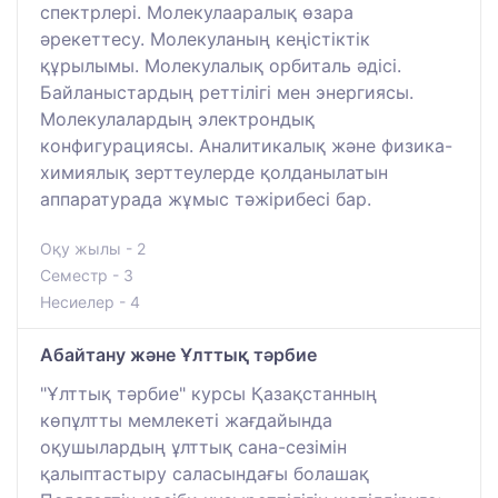
спектрлері. Молекулааралық өзара
әрекеттесу. Молекуланың кеңістіктік
құрылымы. Молекулалық орбиталь әдісі.
Байланыстардың реттілігі мен энергиясы.
Молекулалардың электрондық
конфигурациясы. Аналитикалық және физика-
химиялық зерттеулерде қолданылатын
аппаратурада жұмыс тәжірибесі бар.
Оқу жылы - 2
Семестр - 3
Несиелер - 4
Абайтану және Ұлттық тәрбие
"Ұлттық тәрбие" курсы Қазақстанның
көпұлтты мемлекеті жағдайында
оқушылардың ұлттық сана-сезімін
қалыптастыру саласындағы болашақ