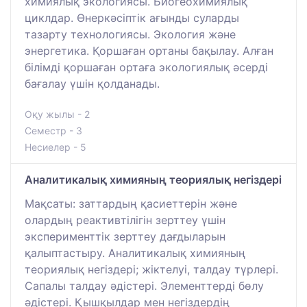
химиялық экологиясы. Биогеохимиялық
циклдар. Өнеркәсіптік ағынды суларды
тазарту технологиясы. Экология және
энергетика. Қоршаған ортаны бақылау. Алған
білімді қоршаған ортаға экологиялық әсерді
бағалау үшін қолданады.
Оқу жылы - 2
Семестр - 3
Несиелер - 5
Аналитикалық химияның теориялық негіздері
Мақсаты: заттардың қасиеттерін және
олардың реактивтілігін зерттеу үшін
эксперименттік зерттеу дағдыларын
қалыптастыру. Аналитикалық химияның
теориялық негіздері; жіктелуі, талдау түрлері.
Сапалы талдау әдістері. Элементтерді бөлу
әдістері. Қышқылдар мен негіздердің