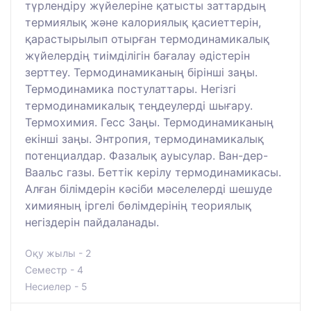
түрлендіру жүйелеріне қатысты заттардың
термиялық және калориялық қасиеттерін,
қарастырылып отырған термодинамикалық
жүйелердің тиімділігін бағалау әдістерін
зерттеу. Термодинамиканың бірінші заңы.
Термодинамика постулаттары. Негізгі
термодинамикалық теңдеулерді шығару.
Термохимия. Гесс Заңы. Термодинамиканың
екінші заңы. Энтропия, термодинамикалық
потенциалдар. Фазалық ауысулар. Ван-дер-
Ваальс газы. Беттік керілу термодинамикасы.
Алған білімдерін кәсіби мәселелерді шешуде
химияның іргелі бөлімдерінің теориялық
негіздерін пайдаланады.
Оқу жылы - 2
Семестр - 4
Несиелер - 5