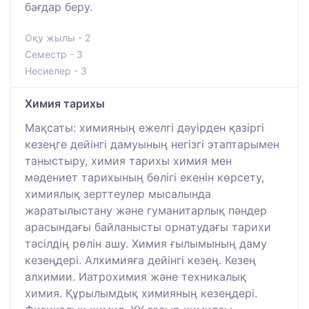
бағдар беру.
Оқу жылы - 2
Семестр - 3
Несиелер - 3
Химия тарихы
Мақсаты: химияның ежелгі дәуірден қазіргі
кезеңге дейінгі дамуының негізгі этаптарымен
таныстыру, химия тарихы химия мен
мәдениет тарихының бөлігі екенін көрсету,
химиялық зерттеулер мысалында
жаратылыстану және гуманитарлық пәндер
арасындағы байланысты орнатудағы тарихи
тәсілдің рөлін ашу. Химия ғылымының даму
кезеңдері. Алхимияға дейінгі кезең. Кезең
алхимии. Иатрохимия және техникалық
химия. Құрылымдық химияның кезеңдері.