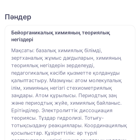
Пәндер
Бейорганикалық химияның теориялық
негіздері
Мақсаты: базалық химиялық білімді,
зертханалық жұмыс дағдыларын, химияның
теориялық негіздерін зерделеуді,
педагогикалық кәсіби қызметте қолдануды
қалыптастыру. Мазмұны: атом молекулалық
ілім, химияның негізгі стехиометриялық
заңдары. Атом құрылысы. Периодтық заң
және периодтық жүйе, химиялық байланыс.
Ерітінділер. Электролиттік диссоциация
теориясы. Тұздар гидролизі. Тотығу-
тотықсыздану реакциялары. Координациялық
қосылыстар. Құзіреттілік: әр түрлі