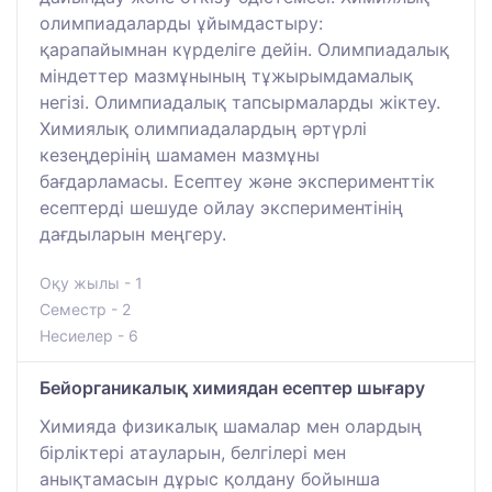
олимпиадаларды ұйымдастыру:
қарапайымнан күрделіге дейін. Олимпиадалық
міндеттер мазмұнының тұжырымдамалық
негізі. Олимпиадалық тапсырмаларды жіктеу.
Химиялық олимпиадалардың әртүрлі
кезеңдерінің шамамен мазмұны
бағдарламасы. Есептеу және эксперименттік
есептерді шешуде ойлау экспериментінің
дағдыларын меңгеру.
Оқу жылы - 1
Семестр - 2
Несиелер - 6
Бейорганикалық химиядан есептер шығару
Химияда физикалық шамалар мен олардың
бірліктері атауларын, белгілері мен
анықтамасын дұрыс қолдану бойынша