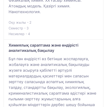
Физикалық химия. ХХ ғасыр химиясы.
Атомдық модель. Қазіргі химия.
Нанотехнология.
Оқу жылы - 2
Семестр - 3
Несиелер - 4
Химиялық сараптама және өндірісті
аналитикалық бақылау
Бұл пән өндірісті өз бетінше жоспарлауға,
жобалауға және аналитикалық бақылауды
жүзеге асыруға қабілетті әртүрлі
материалдардың қасиеттері мен сапасын
зерттеу саласында аспаптық химиялық
талдау, стандартты бақылау, экологиялық,
криминалистикалық сараптама әдістері және
ғылыми-зерттеу жұмыстарының алға
қойылған міндеттерін дербес шешу бойынша