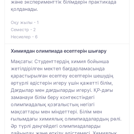
және эксперименттік білімдерін практикада
қолданады.
Оқу жылы - 1
Семестр - 2
Несиелер - 6
Химиядан олимпиада есептерін шығару
Мақсаты: Студенттердің химия бойынша
жетілдірілген мектеп бағдарламасында
қарастырылған есептеу есептерін шешудің
әртүрлі әдістерін игеру үшін қажетті білім,
Дағдылар мен дағдыларды игеруі. ҚР-дағы
заманауи білім беру контекстіндегі
олимпиадалық қозғалыстың негізгі
мақсаттары мен міндеттері. Білім мен
ғылымдағы химиялық олимпиадалардың рөлі.
Әр түрлі деңгейдегі олимпиадаларды
дайындау және өткізу әдістемесі. Химиялық