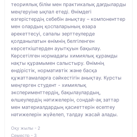
теориялық білім мен практикалық дағдыларды
меңгеруіне ықпал етеді. Өнімдегі
өзгерістердің себебін анықтау – компоненттер
мен олардың қоспаларының өзара
әрекеттесуі, сапалы зерттеулерде
қолданылатын өнімнің белгіленген
көрсеткіштерден ауытқуын бақылау.
Көрсетілген нормадағы химиялық құрамды
нақты құрамымен салыстыру. Өнімнің
өндірістік, нормативтік және басқа
құжаттамаларға сәйкестігін анықтау. Курсты
меңгерген студент - химиялық
эксперименттердің, бақылаулардың,
өлшеулердің нәтижелерін, сондай-ақ заттар
мен материалдардың қасиеттерін есептеу
нәтижелерін жүйелеп, талдау жасай алады.
Оқу жылы - 2
Семестр - 3