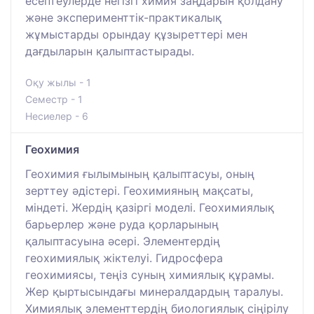
есептеулерде негізгі химия заңдарын қолдану
және эксперименттік-практикалық
жұмыстарды орындау құзыреттері мен
дағдыларын қалыптастырады.
Оқу жылы - 1
Семестр - 1
Несиелер - 6
Геохимия
Геохимия ғылымының қалыптасуы, оның
зерттеу әдістері. Геохимияның мақсаты,
міндеті. Жердің қазіргі моделі. Геохимиялық
барьерлер және руда қорларының
қалыптасуына әсері. Элементердің
геохимиялық жіктелуі. Гидросфера
геохимиясы, теңіз суның химиялық құрамы.
Жер қыртысындағы минералдардың таралуы.
Химиялық элементтердің биологиялық сіңірілу