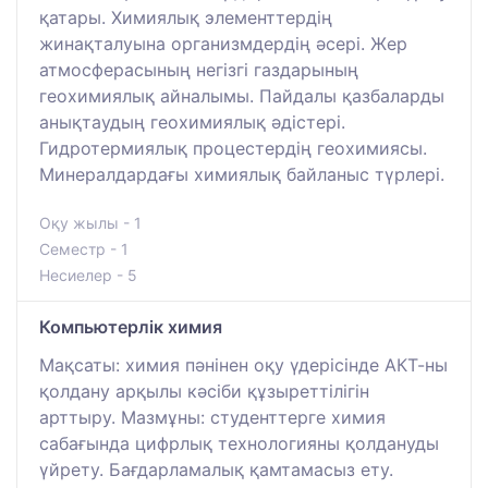
қатары. Химиялық элементтердің
жинақталуына организмдердің әсері. Жер
атмосферасының негізгі газдарының
геохимиялық айналымы. Пайдалы қазбаларды
анықтаудың геохимиялық әдістері.
Гидротермиялық процестердің геохимиясы.
Минералдардағы химиялық байланыс түрлері.
Оқу жылы - 1
Семестр - 1
Несиелер - 5
Компьютерлік химия
Мақсаты: химия пәнінен оқу үдерісінде АКТ-ны
қолдану арқылы кәсіби құзыреттілігін
арттыру. Мазмұны: студенттерге химия
сабағында цифрлық технологияны қолдануды
үйрету. Бағдарламалық қамтамасыз ету.