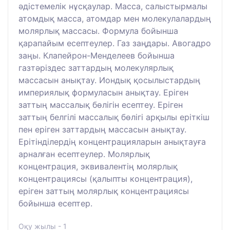
әдістемелік нұсқаулар. Масса, салыстырмалы
атомдық масса, атомдар мен молекулалардың
молярлық массасы. Формула бойынша
қарапайым есептеулер. Газ заңдары. Авогадро
заңы. Клапейрон-Менделеев бойынша
газтәріздес заттардың молекулярлық
массасын анықтау. Иондық қосылыстардың
империялық формуласын анықтау. Еріген
заттың массалық бөлігін есептеу. Еріген
заттың белгілі массалық бөлігі арқылы еріткіш
пен еріген заттардың массасын анықтау.
Ерітінділердің концентрацияларын анықтауға
арналған есептеулер. Молярлық
концентрация, эквивалентің молярлық
концентрациясы (қалыпты концентрация),
еріген заттың молярлық концентрациясы
бойынша есептер.
Оқу жылы - 1