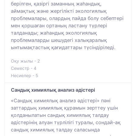
берілген, қазіргі заманның жаһандық,
аймақтық және жергілікті экологиялық
проблемалары, олардың пайда болу себептері
мен қоршаған ортаның ластану түрлері
талданады; жаһандық экологиялық
проблемаларды шешудегі халықаралық
ынтымақтастық қағидаттары түсіндіріледі.
Оқу жылы - 2
Семестр - 4
Несиелер - 5
Сандық химиялық анализ әдістері
«Сандық химиялық анализ әдістері» пәні
заттардың химиялық құрамын зерттеу үшін
қолданылатын сандық химиялық талдау
әдістерінің алуан түрлілігі туралы, сондай-ақ
сандық химиялық талдау саласында