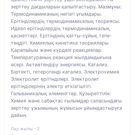
зерттеу дағдыларын қалыптастыру. Мазмұны:
Термодинамиканың негізгі ұғымдары.
Ерітінділердің термодинамикалық теориясы.
Идеал ерітінділердің термодинамикалық
қасиеттері. Ерітіндінің қатты-сұйық тепе-
теңдігі. Химиялық кинетика теориялары.
Қарапайым және күрделі реакциялар.
Температураның реакция жылдамдығына
әсері. Активтендіру энергиясы. Катализ.
Біртекті, гетерогенді катализ. Электрохимия.
Электролит ерітінділері. Электролит
ерітінділерінің электр өткізгіштігі.
Гальваникалық элементтер. Құзыреттілік:
Химия және сабақтас ғылымдар саласындағы
зерттеу ұжымының жұмысын ұйымдастыруға
дайын.
Оқу жылы - 2