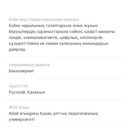
Білім беру бағдарламасының мақсаты
Еңбек нарығының талаптарына және жұмыс
берушілердің сұраныстарына сәйкес қазіргі заманғы
пәндік, коммуникативтік, цифрлық, кәсіпкерлік
құзыреттілікке ие химия саласының мамандарын
даярлау.
Академиялық дәреже
Бакалавриат
Оқыту тілі
Русский, Қазақша
ЖОО атауы
Абай атындағы Қазақ ұлттық педагогикалық
университеті