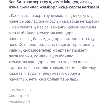
Кәсіби және зерттеу қызметінің құқықтық
және сыбайлас жемқорлыққа қарсы негіздері
«Кәсіби және зерттеу қызметінің құқықтық
және сыбайлас жемқорлыққа қарсы негіздері»
- мемлекеттің қазіргі заманғы құқық ғылымы
мен сыбайлас жемқорлыққа қарсы
саясатының басымдықтарын көрсететін оқу
пәні. Осы пәнді болашақ педагогтерге оқыту
үшін құқық мәселелерін зерттеу қызметі
дағдыларын, сондай-ақ сыбайлас
жемқорлыққа қарсы сипаттағы кез келген
көріністерге «нөлдік төзімділікке» тәрбиелеу
қажеттігі туралы әлеуметтік сұрауға
жауаптың нәтижесі болып табылады.
Оқу жылы - 2
Семестр - 4
Несиелер - 5