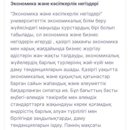
Экономика және кәсіпкерлік негіздері
"Экономика және кәсіпкерлік негіздері"
университеттік экономикалық білім беру
жүйесіндегі маңызды курстардың бірі болып
табылады, ол экономика және бизнес
негіздерін игеруді , қазіргі заманғы экономика
мен нарық жағдайында бизнес жүргізу
әдістерін жан-жақты талдауды, экономикалық
жүйелердің барлық түрлерінің жай-күйі мен
даму тенденцияларын ашады. Қазіргі уақытта
экономикалық және құқықтық қатынастар
барған сайын жаһандық және әлеуметтік
бағдарланған сипатқа ие. Бұл бағыттың басты
еңбегі-әлемдік тәжірибе мен әлемдік
стандарттарға жақындауы керек қоғамдық
өндірістің барлық алуан түрлілігі мен
бірлігінде заңдылықтарды, даму
тенденцияларын іздеу. Пәннің мақсаты