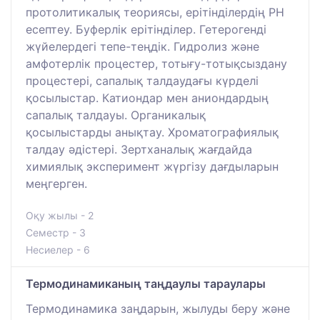
протолитикалық теориясы, ерітінділердің РН
есептеу. Буферлік ерітінділер. Гетерогенді
жүйелердегі тепе-теңдік. Гидролиз және
амфотерлік процестер, тотығу-тотықсыздану
процестері, сапалық талдаудағы күрделі
қосылыстар. Катиондар мен аниондардың
сапалық талдауы. Органикалық
қосылыстарды анықтау. Хроматографиялық
талдау әдістері. Зертханалық жағдайда
химиялық эксперимент жүргізу дағдыларын
меңгерген.
Оқу жылы - 2
Семестр - 3
Несиелер - 6
Термодинамиканың таңдаулы тараулары
Термодинамика заңдарын, жылуды беру және