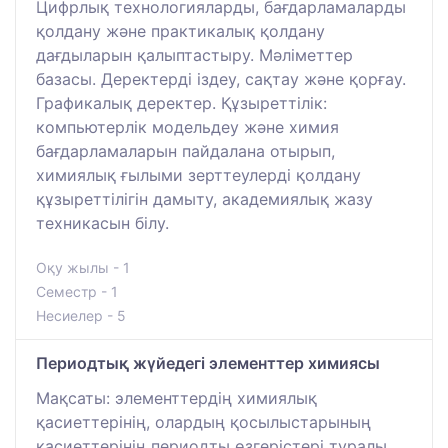
Цифрлық технологияларды, бағдарламаларды
қолдану және практикалық қолдану
дағдыларын қалыптастыру. Мәліметтер
базасы. Деректерді іздеу, сақтау және қорғау.
Графикалық деректер. Құзыреттілік:
компьютерлік модельдеу және химия
бағдарламаларын пайдалана отырып,
химиялық ғылыми зерттеулерді қолдану
құзыреттілігін дамыту, академиялық жазу
техникасын білу.
Оқу жылы - 1
Семестр - 1
Несиелер - 5
Периодтық жүйедегі элементтер химиясы
Мақсаты: элементтердің химиялық
қасиеттерінің, олардың қосылыстарының
қасиеттерінің периодты өзгерістері туралы