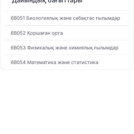
Дайындық бағыттары
6B051 Биологиялық және сабақтас ғылымдар
6B052 Қоршаған орта
6B053 Физикалық және химиялық ғылымдар
6B054 Математика және статистика