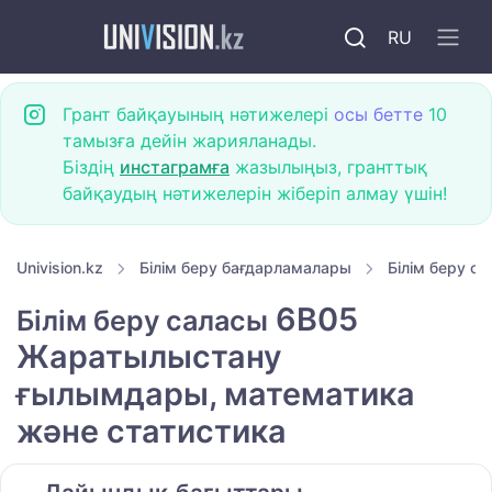
RU
Грант байқауының нәтижелері
осы бетте
10
тамызға дейін жарияланады.
Біздің
инстаграмға
жазылыңыз, гранттық
байқаудың нәтижелерін жіберіп алмау үшін!
Univision.kz
Білім беру бағдарламалары
Білім беру с
6B05
Білім беру саласы
Жаратылыстану
ғылымдары, математика
және статистика