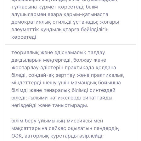
тұлғасына құрмет көрсетеді; білім
алушылармен өзара қарым-қатынаста
демократиялық стильді ұстанады; жоғары
әлеуметтік құндылықтарға бейілділігін
көрсетеді
теориялық және әдіснамалық талдау
дағдыларын меңгергеді, болжау және
жоспарлау әдістерін практикада қолдана
біледі, сондай-ақ зерттеу және практикалық
міндеттерді шешу үшін мамандық бойынша
білімді және пәнаралық білімді синтездей
біледі; ғылыми нәтижелерді сипаттайды,
негіздейді және таныстырады.
білім беру ұйымының миссиясы мен
мақсаттарына сәйкес оқылатын пәндердің
ОӘК, авторлық курстарды әзірлейді;