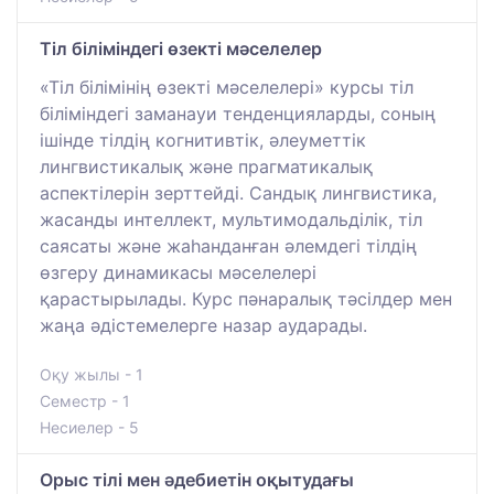
Тіл біліміндегі өзекті мәселелер
«Тіл білімінің өзекті мәселелері» курсы тіл
біліміндегі заманауи тенденцияларды, соның
ішінде тілдің когнитивтік, әлеуметтік
лингвистикалық және прагматикалық
аспектілерін зерттейді. Сандық лингвистика,
жасанды интеллект, мультимодальділік, тіл
саясаты және жаһанданған әлемдегі тілдің
өзгеру динамикасы мәселелері
қарастырылады. Курс пәнаралық тәсілдер мен
жаңа әдістемелерге назар аударады.
Оқу жылы - 1
Семестр - 1
Несиелер - 5
Орыс тілі мен әдебиетін оқытудағы