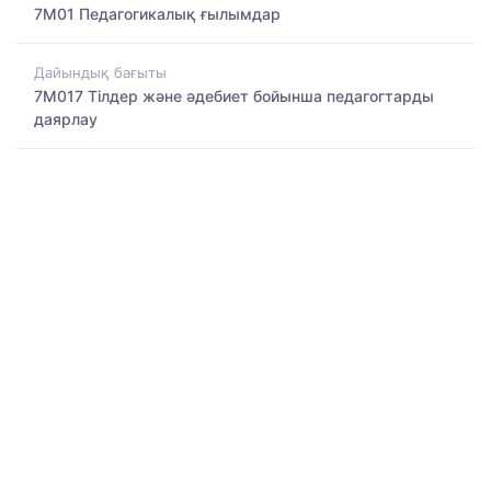
7M01 Педагогикалық ғылымдар
Дайындық бағыты
7M017 Тілдер және әдебиет бойынша педагогтарды
даярлау