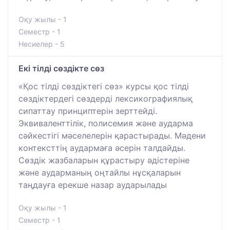
Оқу жылы - 1
Семестр - 1
Несиелер - 5
Екі тілді сөздікте сөз
«Қос тілді сөздіктегі сөз» курсы қос тілді
сөздіктердегі сөздерді лексикографиялық
сипаттау принциптерін зерттейді.
Эквиваленттілік, полисемия және аударма
сәйкестігі мәселелерін қарастырады. Мәдени
контексттің аудармаға әсерін талдайды.
Сөздік жазбаларын құрастыру әдістеріне
және аударманың оңтайлы нұсқаларын
таңдауға ерекше назар аударылады
Оқу жылы - 1
Семестр - 1