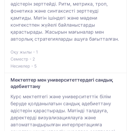
әдістерін зерттейді. Ритм, метрика, троп,
фонетика және синтаксисті зерттеуді
қамтиды. Мәтін ішіндегі және мәдени
контекстпен жүйелі байланыстарды
қарастырады. Жасырын мағыналар мен
авторлық стратегияларды ашуға бағытталған.
Оқу жылы - 1
Семестр - 2
Несиелер - 5
Мектептер мен университеттердегі сандық
әдебиеттану
Курс мектептегі және университеттік білім
беруде қолданылатын сандық әдебиеттану
әдістерін қарастырады. Мәтінді талдауға,
деректерді визуализациялауға және
автоматтандырылған интерпретацияға