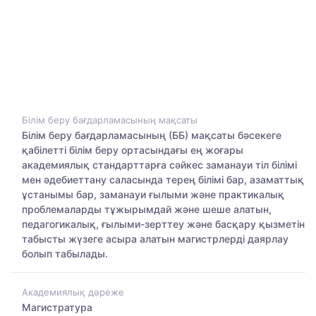
Білім беру бағдарламасының мақсаты
Білім беру бағдарламасының (ББ) мақсаты бәсекеге
қабілетті білім беру ортасындағы ең жоғары
академиялық стандарттарға сәйкес заманауи тіл білімі
мен әдебиеттану саласында терең білімі бар, азаматтық
ұстанымы бар, заманауи ғылыми және практикалық
проблемаларды тұжырымдай және шеше алатын,
педагогикалық, ғылыми-зерттеу және басқару қызметін
табысты жүзеге асыра алатын магистрлерді даярлау
болып табылады.
Академиялық дәреже
Магистратура