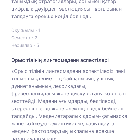
танымдық стратегиялары, сонымен қатар
цифрлық дәуірдегі эволюциясы тұрғысынан
талдауға ерекше көңіл бөлінеді.
Оқу жылы - 1
Семестр - 2
Несиелер - 5
Орыс тілінің лингвомәдени аспектілері
«Орыс тілінің лингвомәдени аспектілері» пәні
тіл мен мәдениеттің байланысын, ұлттық
дүниетанымның лексикадағы,
фразеологиядағы және дискурстағы көрінісін
зерттейді. Мәдени ұғымдарды, белгілерді,
стереотиптерді және әлемнің тілдік бейнесін
талдайды. Мәдениетаралық қарым-қатынасқа
және сөйлеуді семантикалық қабылдауға
мәдени факторлардың ықпалына ерекше
назар аударылады.