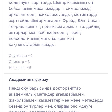
қолдануды зерттейді. Шығармашылықтың
бейсаналық механизмдерін, символизмді,
архетиптерді, психосексуалдық мотивтерді
зерттейді. Шығармаларды Фрейд, Юнг, Лакан
теорияларының призмасы арқылы талдайды,
авторлар мен кейіпкерлердің терең
психологиялық мағыналары мен
қақтығыстарын ашады.
Оқу жылы - 2
Семестр - 3
Несиелер - 5
Академиялық жазу
Пәнді оқу барысында докторанттар
академиялық мәтіндер ұғымдарымен,
жанрларымен, қызметтерімен және мәтіндерді
безендіру түрлерімен, оларды рәсімдеуге