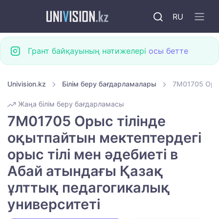
RU
Грант байқауының нәтижелері
осы бетте
Univision.kz
Білім беру бағдарламалары
7M01705 Орыс
Жаңа білім беру бағдарламасы
7M01705 Орыс тілінде
оқытпайтын мектептердегі
орыс тілі мен әдебиеті в
Абай атындағы Қазақ
ұлттық педагогикалық
университеті