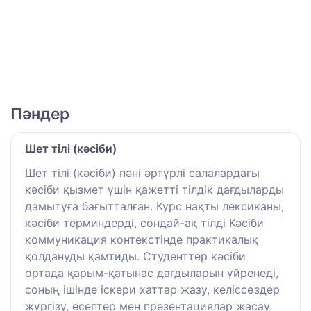
Пәндер
Шет тілі (кәсіби)
Шет тілі (кәсіби) пәні әртүрлі салалардағы
кәсіби қызмет үшін қажетті тілдік дағдыларды
дамытуға бағытталған. Курс нақты лексиканы,
кәсіби терминдерді, сондай-ақ тілді Кәсіби
коммуникация контекстінде практикалық
қолдануды қамтиды. Студенттер кәсіби
ортада қарым-қатынас дағдыларын үйренеді,
соның ішінде іскери хаттар жазу, келіссөздер
жүргізу, есептер мен презентациялар жасау.