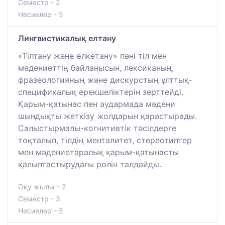
Семестр - 2
Несиелер - 5
Лингвистикалық елтану
«Тілтану және өлкетану» пәні тіл мен
мәдениеттің байланысын, лексиканың,
фразеологияның және дискурстың ұлттық-
спецификалық ерекшеліктерін зерттейді.
Қарым-қатынас пен аудармада мәдени
шындықты жеткізу жолдарын қарастырады.
Салыстырмалы-когнитивтік тәсілдерге
тоқталып, тілдің менталитет, стереотиптер
мен мәдениетаралық қарым-қатынасты
қалыптастырудағы рөлін талдайды.
Оқу жылы - 2
Семестр - 3
Несиелер - 5