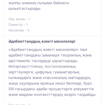
жалпы әлемнің ғылыми бейнесін
қалыптастырады.
Оқу жылы - 1
Семестр - 1
Несиелер - 5
Әдебиеттанудың өзекті мәселелері
«Әдебиеттанудың өзекті мәселелері» пәні
әдебиеттанудағы заманауи теориялық және
әдістемелік тәсілдерді қарастырады.
Интертексттілікке, постколониялық
зерттеулерге, цифрлық гуманитарлық
ғылымдарға және классикалық мәтіндердің
жаңа оқуларына ерекше көңіл бөлінеді. Курс
ХХІ ғасырдағы әдеби процестерге әлеуметтік
және мәдени контексттердің әсерін талдайды.
Оқу жылы - 1