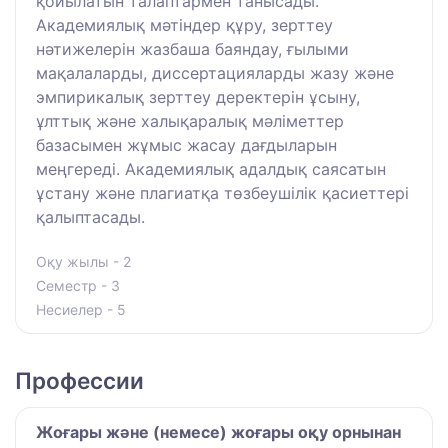
қойылатын талаптармен танысады.
Академиялық мәтіндер құру, зерттеу
нәтижелерін жазбаша баяндау, ғылыми
мақалаларды, диссертацияларды жазу және
эмпирикалық зерттеу деректерін ұсыну,
ұлттық және халықаралық мәліметтер
базасымен жұмыс жасау дағдыларын
меңгереді. Академиялық адалдық саясатын
ұстану және плагиатқа төзбеушілік қасиеттері
қалыптасады.
Оқу жылы - 2
Семестр - 3
Несиелер - 5
Профессии
Жоғары және (немесе) жоғары оқу орнынан