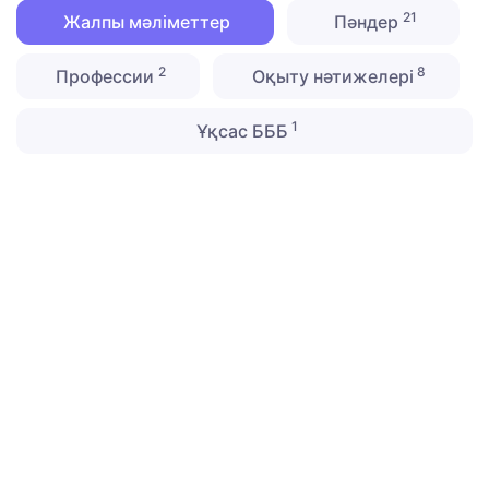
21
Жалпы мәліметтер
Пәндер
2
8
Профессии
Оқыту нәтижелері
1
Ұқсас БББ