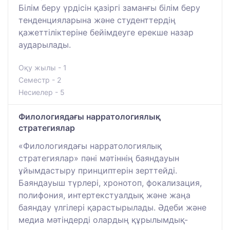
Білім беру үрдісін қазіргі заманғы білім беру
тенденцияларына және студенттердің
қажеттіліктеріне бейімдеуге ерекше назар
аударылады.
Оқу жылы - 1
Семестр - 2
Несиелер - 5
Филологиядағы нарратологиялық
стратегиялар
«Филологиядағы нарратологиялық
стратегиялар» пәні мәтіннің баяндауын
ұйымдастыру принциптерін зерттейді.
Баяндауыш түрлері, хронотоп, фокализация,
полифония, интертекстуалдық және жаңа
баяндау үлгілері қарастырылады. Әдеби және
медиа мәтіндерді олардың құрылымдық-