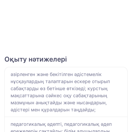
Оқыту нәтижелері
әзірленген және бекітілген әдістемелік
нұсқаулардың талаптарын ескере отырып
сабақтарды өз бетінше өткізеді; курстың
мақсаттарына сәйкес оқу сабақтарының
мазмұнын анықтайды және нысандарын,
әдістері мен құралдарын таңдайды;
педагогикалық әдепті, педагогикалық әдеп
ережелерін сақтайды; білім алушылардың