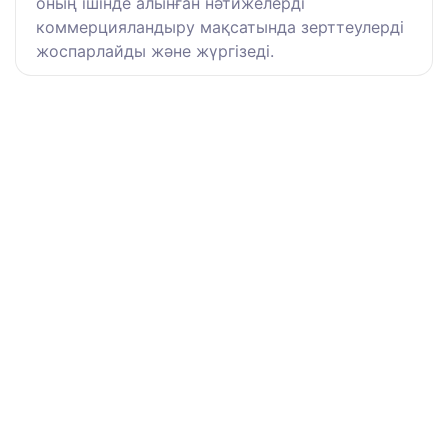
оның ішінде алынған нәтижелерді
коммерцияландыру мақсатында зерттеулерді
жоспарлайды және жүргізеді.