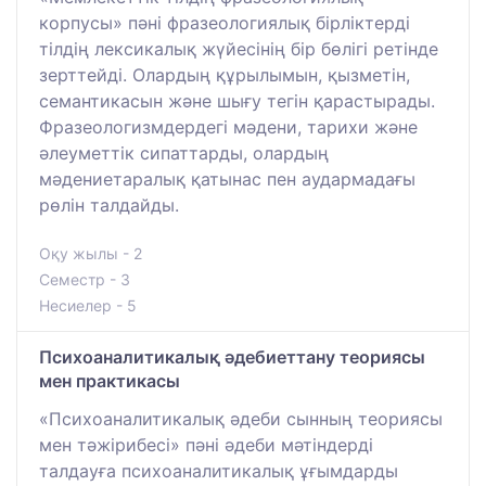
корпусы» пәні фразеологиялық бірліктерді
тілдің лексикалық жүйесінің бір бөлігі ретінде
зерттейді. Олардың құрылымын, қызметін,
семантикасын және шығу тегін қарастырады.
Фразеологизмдердегі мәдени, тарихи және
әлеуметтік сипаттарды, олардың
мәдениетаралық қатынас пен аудармадағы
рөлін талдайды.
Оқу жылы - 2
Семестр - 3
Несиелер - 5
Психоаналитикалық әдебиеттану теориясы
мен практикасы
«Психоаналитикалық әдеби сынның теориясы
мен тәжірибесі» пәні әдеби мәтіндерді
талдауға психоаналитикалық ұғымдарды