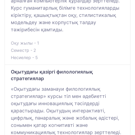
арналған компьютерлік құралдар зерттеледі.
Курс гуманитарлық білімге технологияларды
кіріктіру, қашықтықтан оқу, стилистикалық
модельдеу және корпустық талдау
тәжірибесін қамтиды.
Оқу жылы - 1
Семестр - 2
Несиелер - 5
Оқытудағы қазіргі филологиялық
стратегиялар
«Оқытудағы заманауи филологиялық
стратегиялар» курсы тіл мен әдебиетті
оқытудағы инновациялық тәсілдерді
қарастырады. Оқытудың интерактивті,
цифрлық, пәнаралық және жобалық әдістері,
сонымен қатар когнитивті және
коммуникациялық технологиялар зерттеледі.