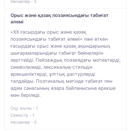
Несиелер - 5
Орыс және қазақ поэзиясындағы табиғат
әлемі
«ХХ ғасырдағы орыс және қазақ
поэзиясындағы табиғат әлемі» пәні өткен
ғасырдағы орыс және қазақ ақындарының
шығармаларындағы табиғат бейнелерін
зерттейді. Пейзаждық поэзиядағы мотивтерді,
символизмді, лексикалық-стильдік
ерекшеліктерді, ұлттық дәстүрлерді
талдайды. Поэтикалық мәтінде табиғат пен
адам санасының өзара байланысына ерекше
мән беріледі.
Оқу жылы - 1
Семестр - 1
Несиелер - 5