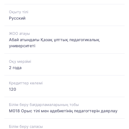
Оқыту тілі
Русский
ЖОО атауы
Абай атындағы Қазақ ұлттық педагогикалық
университеті
Оқу мерзімі
2 года
Кредиттер көлемі
120
Білім беру бағдарламаларының тобы
M018 Орыс тілі мен әдебиетінің педагогтерін даярлау
Білім беру саласы