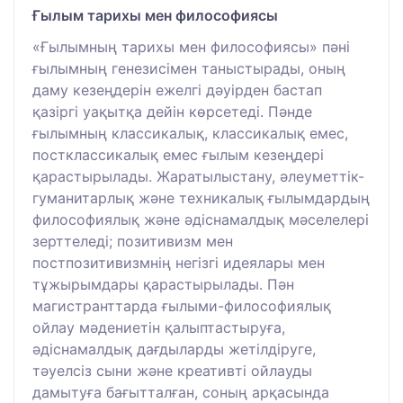
Ғылым тарихы мен философиясы
«Ғылымның тарихы мен философиясы» пәні
ғылымның генезисімен таныстырады, оның
даму кезеңдерін ежелгі дәуірден бастап
қазіргі уақытқа дейін көрсетеді. Пәнде
ғылымның классикалық, классикалық емес,
постклассикалық емес ғылым кезеңдері
қарастырылады. Жаратылыстану, әлеуметтік-
гуманитарлық және техникалық ғылымдардың
философиялық және әдіснамалдық мәселелері
зерттеледі; позитивизм мен
постпозитивизмнің негізгі идеялары мен
тұжырымдары қарастырылады. Пән
магистранттарда ғылыми-философиялық
ойлау мәдениетін қалыптастыруға,
әдіснамалдық дағдыларды жетілдіруге,
тәуелсіз сыни және креативті ойлауды
дамытуға бағытталған, соның арқасында