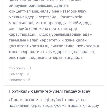
ойлаудың байланысын, дүниені
концептуализациялау мен категориялау
механизмдерін зерттейді. Когнитивтік
модельдерді, метафораларды, фреймдерді,
сценарийлерді және прототиптерді
қарастырады. Тілдік құрылымдардың адам
танымын қалай көрсететінін және қалай
қалыптастыратынын, лингвистика, психология
және неврология ғылымдарының пәнаралық
әдістерін пайдалана отырып талдайды.
Оқу жылы - 1
Семестр - 2
Несиелер - 5
Поэтикалық мәтінге жүйелі талдау жасау
«Поэтикалық мәтінді жүйелі талдау» пәні
поэзияның құрылымдық-семантикалық талдау