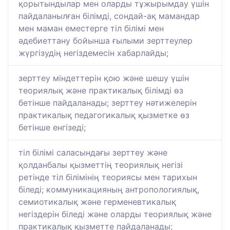
қорытындылар мен оларды тұжырымдау үшін
пайдаланылған білімді, сондай-ақ мамандар
мен маман еместерге тіл білімі мен
әдебиеттану бойынша ғылыми зерттеулер
жүргізудің негіздемесін хабарлайды;
зерттеу міндеттерін қою және шешу үшін
теориялық және практикалық білімді өз
бетінше пайдаланады; зерттеу нәтижелерін
практикалық педагогикалық қызметке өз
бетінше енгізеді;
тіл білімі саласындағы зерттеу және
қолданбалы қызметтің теориялық негізі
ретінде тіл білімінің теориясы мен тарихын
біледі; коммуникацияның антропологиялық,
семиотикалық және герменевтикалық
негіздерін біледі және оларды теориялық және
практикалық қызметте пайдаланады;