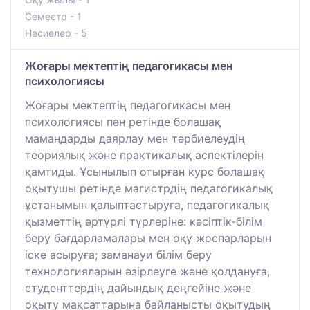
Семестр - 1
Несиелер - 5
Жоғары мектептің педагогикасы мен
психологиясы
Жоғары мектептің педагогикасы мен
психологиясы пән ретінде болашақ
мамандарды даярлау мен тәрбиелеудің
теориялық және практикалық аспектілерін
қамтиды. Ұсынылып отырған курс болашақ
оқытушы ретінде магистрдің педагогикалық
ұстанымын қалыптастыруға, педагогикалық
қызметтің әртүрлі түрлеріне: кәсіптік-білім
беру бағдарламалары мен оқу жоспарларын
іске асыруға; заманауи білім беру
технологияларын әзірлеуге және қолдануға,
студенттердің дайындық деңгейіне және
оқыту мақсаттарына байланысты оқытудың