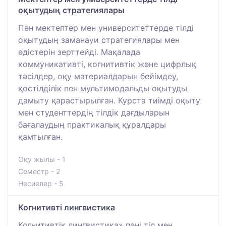
оқытудың стратегиялары
Пән мектептер мен университеттерде тілді
оқытудың заманауи стратегиялары мен
әдістерін зерттейді. Мақалада
коммуникативті, когнитивтік және цифрлық
тәсілдер, оқу материалдарын бейімдеу,
қостілділік пен мультимодальды оқытуды
дамыту қарастырылған. Курста тиімді оқыту
мен студенттердің тілдік дағдыларын
бағалаудың практикалық құралдары
қамтылған.
Оқу жылы - 1
Семестр - 2
Несиелер - 5
Когнитивті лингвистика
Когнитивтік лингвистика» пәні тіл мен