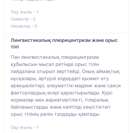
Оқу жылы - 1
Семестр - 2
Несиелер - 5
Лингвистикалық плюрицентризм және орыс
тілі
Пән лингвистикалық плюрицентризм
құбылысын мысал ретінде орыс тілін
пайдалана отырып зерттейді. Оның аймақтық
нұсқалары, әртүрлі елдердегі қызмет ету
ерекшеліктері, әлеуметтік-мәдени және саяси
факторлардың әсері қарастырылады. Курс
нормалар мен вариативтілікті, тіларалық
байланыстарды және көптілді кеңістіктегі
орыс тілінің рөлін талдауды қамтиды.
Оқу жылы - 1