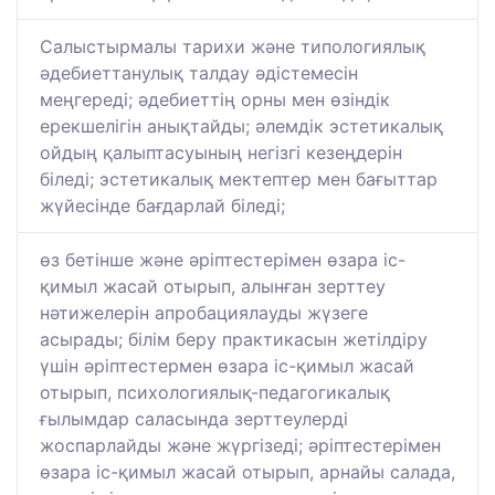
Салыстырмалы тарихи және типологиялық
әдебиеттанулық талдау әдістемесін
меңгереді; әдебиеттің орны мен өзіндік
ерекшелігін анықтайды; әлемдік эстетикалық
ойдың қалыптасуының негізгі кезеңдерін
біледі; эстетикалық мектептер мен бағыттар
жүйесінде бағдарлай біледі;
өз бетінше және әріптестерімен өзара іс-
қимыл жасай отырып, алынған зерттеу
нәтижелерін апробациялауды жүзеге
асырады; білім беру практикасын жетілдіру
үшін әріптестермен өзара іс-қимыл жасай
отырып, психологиялық-педагогикалық
ғылымдар саласында зерттеулерді
жоспарлайды және жүргізеді; әріптестерімен
өзара іс-қимыл жасай отырып, арнайы салада,