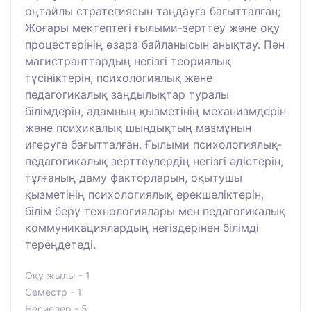
оңтайлы стратегиясын таңдауға бағытталған;
Жоғары мектептегі ғылыми-зерттеу және оқу
процестерінің өзара байланысын анықтау. Пән
магистранттардың негізгі теориялық
түсініктерін, психологиялық және
педагогикалық заңдылықтар туралы
білімдерін, адамның қызметінің механизмдерін
және психикалық шындықтың мазмұнын
игеруге бағытталған. Ғылыми психологиялық-
педагогикалық зерттеулердің негізгі әдістерін,
тұлғаның даму факторларын, оқытушы
қызметінің психологиялық ерекшеліктерін,
білім беру технологиялары мен педагогикалық
коммуникациялардың негіздерінен білімді
тереңдетеді.
Оқу жылы - 1
Семестр - 1
Несиелер - 5