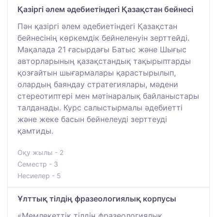
Қазіргі әлем әдебиетіндегі Қазақстан бейнесі
Пән қазіргі әлем әдебиетіндегі Қазақстан
бейнесінің көркемдік бейнеленуін зерттейді.
Мақалада 21 ғасырдағы Батыс және Шығыс
авторларының қазақстандық тақырыптарды
қозғайтын шығармалары қарастырылып,
олардың баяндау стратегиялары, мәдени
стереотиптері мен мәтінаралық байланыстары
талданады. Курс салыстырмалы әдебиетті
және жеке басын бейнелеуді зерттеуді
қамтиды.
Оқу жылы - 2
Семестр - 3
Несиелер - 5
Ұлттық тілдің фразеологиялық корпусы
«Мемлекеттік тілдің фразеологиялық