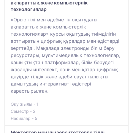
ақпараттық және компьютерлік
технологиялар
«Орыс тілі мен әдебиетін оқытудағы
ақпараттық және компьютерлік
технологиялар» курсы оқытудың тиімділігін
арттыратын цифрлық құралдар мен әдістерді
зерттейді. Мақалада электронды білім беру
ресурстары, мультимедиялық технологиялар,
қашықтықтан платформалар, білім берудегі
жасанды интеллект, сонымен қатар цифрлық
дәуірде тілдік және әдеби сауаттылықты
дамытудың интерактивті әдістері
қарастырылған.
Оқу жылы - 1
Семестр - 2
Несиелер - 5
Мектептер мен университеттерде тілді