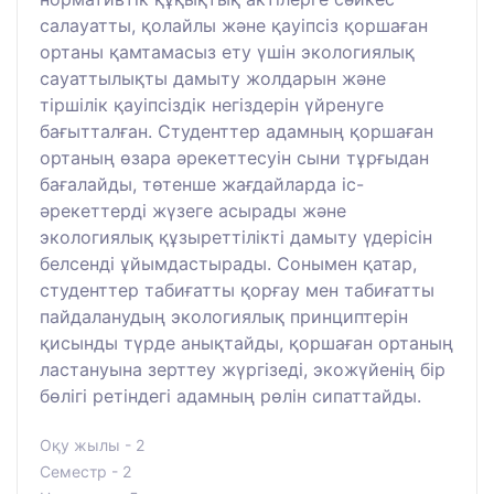
салауатты, қолайлы және қауіпсіз қоршаған
ортаны қамтамасыз ету үшін экологиялық
сауаттылықты дамыту жолдарын және
тіршілік қауіпсіздік негіздерін үйренуге
бағытталған. Студенттер адамның қоршаған
ортаның өзара әрекеттесуін сыни тұрғыдан
бағалайды, төтенше жағдайларда іс-
әрекеттерді жүзеге асырады және
экологиялық құзыреттілікті дамыту үдерісін
белсенді ұйымдастырады. Сонымен қатар,
студенттер табиғатты қорғау мен табиғатты
пайдаланудың экологиялық принциптерін
қисынды түрде анықтайды, қоршаған ортаның
ластануына зерттеу жүргізеді, экожүйенің бір
бөлігі ретіндегі адамның рөлін сипаттайды.
Оқу жылы - 2
Семестр - 2