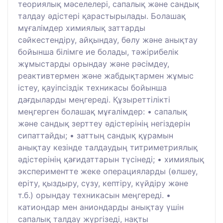
теориялық мәселелері, сапалық және сандық
талдау әдістері қарастырылады. Болашақ
мұғалімдер химиялық заттарды
сәйкестендіру, айқындау, бөлу және анықтау
бойынша білімге ие болады, тәжірибелік
жұмыстарды орындау және рәсімдеу,
реактивтермен және жабдықтармен жұмыс
істеу, қауіпсіздік техникасы бойынша
дағдыларды меңгереді. Құзыреттілікті
меңгерген болашақ мұғалімдер: • сапалық
және сандық зерттеу әдістерінің негіздерін
сипаттайды; • заттың сандық құрамын
анықтау кезінде талдаудың титриметриялық
әдістерінің қағидаттарын түсінеді; • химиялық
экспериментте жеке операцияларды (өлшеу,
еріту, қыздыру, сүзу, кептіру, күйдіру және
т.б.) орындау техникасын меңгереді. •
катиондар мен аниондарды анықтау үшін
сапалық талдау жүргізеді, нақты