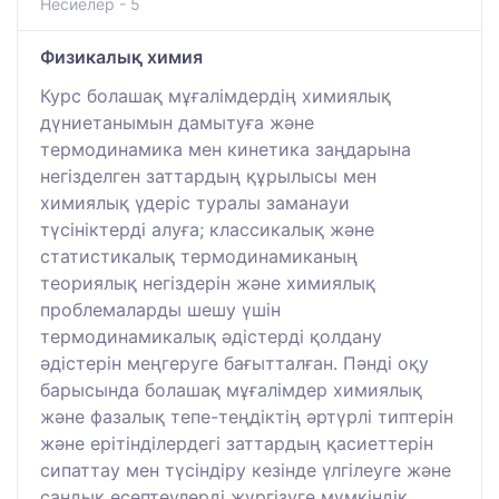
Несиелер - 5
Физикалық химия
Курс болашақ мұғалімдердің химиялық
дүниетанымын дамытуға және
термодинамика мен кинетика заңдарына
негізделген заттардың құрылысы мен
химиялық үдеріс туралы заманауи
түсініктерді алуға; классикалық және
статистикалық термодинамиканың
теориялық негіздерін және химиялық
проблемаларды шешу үшін
термодинамикалық әдістерді қолдану
әдістерін меңгеруге бағытталған. Пәнді оқу
барысында болашақ мұғалімдер химиялық
және фазалық тепе-теңдіктің әртүрлі типтерін
және ерітінділердегі заттардың қасиеттерін
сипаттау мен түсіндіру кезінде үлгілеуге және
сандық есептеулерді жүргізуге мүмкіндік