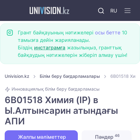
RU
Грант байқауының нәтижелері
осы бетте
10
тамызға дейін жарияланады.
Біздің
инстаграмға
жазылыңыз, гранттық
байқаудың нәтижелерін жіберіп алмау үшін!
Univision.kz
Білім беру бағдарламалары
6B01518 Хими
Инновациялық білім беру бағдарламасы
6B01518 Химия (IP) в
Ы.Алтынсарин атындағы
АПИ
46
Жалпы мәліметтер
Пәндер