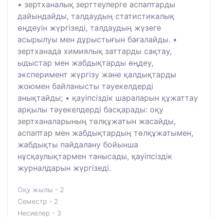
• зертханалық зерттеулерге аспаптарды
дайындайды, талдаудың статистикалық
өңдеуін жүргізеді, талдаудың жүзеге
асырылуы мен дұрыстығын бағалайды. •
зертханада химиялық заттарды сақтау,
ыдыстар мен жабдықтарды өңдеу,
эксперимент жүргізу және қалдықтарды
жоюмен байланысты тәуекелдерді
анықтайды; • қауіпсіздік шараларын құжаттау
арқылы тәуекелдерді басқарады: оқу
зертханаларының төлқұжатын жасайды,
аспаптар мен жабдықтардың төлқұжатымен,
жабдықты пайдалану бойынша
нұсқаулықтармен танысады, қауіпсіздік
журналдарын жүргізеді.
Оқу жылы - 2
Семестр - 2
Несиелер - 3