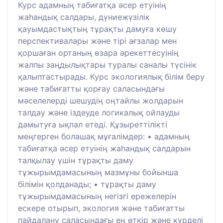
Курс адамның табиғатқа әсер етуінің
жаһандық салдары, дүниежүзілік
қауымдастықтың тұрақты дамуға көшу
перспективалары және тірі ағзалар мен
қоршаған ортаның өзара әрекеттесуінің
жалпы заңдылықтары туралы саналы түсінік
қалыптастырады. Курс экологиялық білім беру
және табиғатты қорғау саласындағы
мәселелерді шешудің оңтайлы жолдарын
талдау және іздеуде логикалық ойлауды
дамытуға ықпал етеді. Құзыреттілікті
меңгерген болашақ мұғалімдер: • адамның
табиғатқа әсер етуінің жаһандық салдарын
талқылау үшін тұрақты даму
тұжырымдамасының мазмұны бойынша
білімін қолданады; • тұрақты даму
тұжырымдамасының негізгі ережелерін
ескере отырып, экология және табиғатты
пайдалану саласындағы ең өткір және күрделі