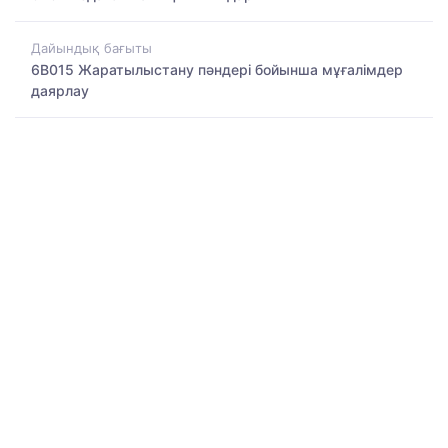
Дайындық бағыты
6B015 Жаратылыстану пәндері бойынша мұғалімдер
даярлау