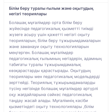
Білім беру туралы ғылым және оқытудың
негізгі теориялары
Болашақ мұғалімдер орта білім беру
жүйесінде педагогикалық қызметті тиімді
жүзеге асыру үшін қажетті негізгі оқыту
теорияларын, білім беру тұжырымдамаларын
және заманауи оқыту технологияларын
меңгерген. Болашақ мұғалімдер
педагогикалық ғылымның негіздерін, адамның
табиғаты туралы тұжырымдамалық
көзқарастарды қарастырады. Оқытудың
теориялары мен педагогикалық модельдерді
зерттейді. Теориялық тұжырымдамаларды
түсіну негізінде болашақ мұғалімдер әртүрлі
оқу жағдайларына сәйкес педагогикалық
таңдау жасай алады. Мұғалімнің кәсіби
қызметіндегі оқыту технологиялары ,білім