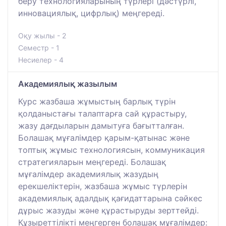
беру технологияларының түрлері (дәстүрлі,
инновациялық, цифрлық) меңгереді.
Оқу жылы - 2
Семестр - 1
Несиелер - 4
Академиялық жазылым
Курс жазбаша жұмыстың барлық түрін
қолданыстағы талаптарға сай құрастыру,
жазу дағдыларын дамытуға бағытталған.
Болашақ мұғалімдер қарым-қатынас және
топтық жұмыс технологиясын, коммуникация
стратегияларын меңгереді. Болашақ
мұғалімдер академиялық жазудың
ерекшеліктерін, жазбаша жұмыс түрлерін
академиялық адалдық қағидаттарына сәйкес
дұрыс жазуды және құрастыруды зерттейді.
Құзыреттілікті меңгерген болашақ мұғалімдер: