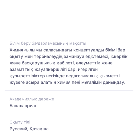
Білім беру бағдарламасының мақсаты
Химия ғылымы саласындағы концептуалды білімі бар,
оқыту мен тәрбиелеудің заманауи әдістемесі, іскерлік
және басқарушылық қабілеті, әлеуметтік және
азаматтық жауапкершілігі бар, игерілген
құзыреттіліктер негізінде педагогикалық қызметті
жүзеге асыра алатын химия пәні мұғалімін дайындау.
Академиялық дәреже
Бакалавриат
Оқыту тілі
Русский, Қазақша