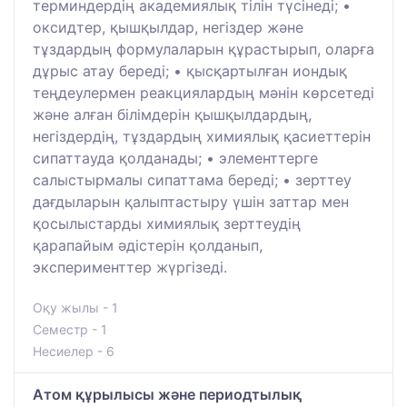
терминдердің академиялық тілін түсінеді; •
оксидтер, қышқылдар, негіздер және
тұздардың формулаларын құрастырып, оларға
дұрыс атау береді; • қысқартылған иондық
теңдеулермен реакциялардың мәнін көрсетеді
және алған білімдерін қышқылдардың,
негіздердің, тұздардың химиялық қасиеттерін
сипаттауда қолданады; • элементтерге
салыстырмалы сипаттама береді; • зерттеу
дағдыларын қалыптастыру үшін заттар мен
қосылыстарды химиялық зерттеудің
қарапайым әдістерін қолданып,
эксперименттер жүргізеді.
Оқу жылы - 1
Семестр - 1
Несиелер - 6
Атом құрылысы және периодтылық