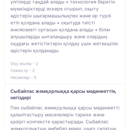
үлгілерді таңдай алады • технология беретін
мүмкіндіктерді ескере отырып, оқыту
әдістерін шығармашылықпен және әр түрлі
етіп қолдана алады • оқытуда тиісті
инклюзивті ортасын қолдана алады • білім
алушыларды ынталандыру және олардың
оқудағы жетістіктерін қолдау үшін жетекшілік
әдістерін қолданады.
Оқу жылы - 2
Семестр - 2
Несиелер - 5
Сыбайлас жемқорлыққа қарсы мәдениеттің
негіздері
Пән сыбайлас жемқорлыққа қарсы мәдениетті
қалыптастыру мәселелерін тарихи және
қазіргі контексте қарастырады. Сыбайлас
жемқорлықтың әмбебап мәнін, шығу сипатын,