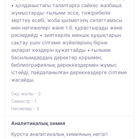
• қолданыстағы талаптарға сәйкес жазбаша
жұмыстарды: ғылыми эссе, тәжірибелік
зерттеу есебі, жоба қызметінің сипаттамасы
мен нәтижелері және т.б. құрастырады және
рәсімдейді • зияткерлік меншік құқықтарын
сақтау үшін сілтеме жүйелерінің біріне
ақпарат көздерін құжаттайды • ғылыми
басылымдардың деректер қорымен,
библиографиялық дереккөздермен жұмыс
істейді, пайдаланылған дереккөздерге сілтеме
жасайды.
Оқу жылы - 2
Семестр - 1
Несиелер - 3
Аналитикалық химия
Курста аналитикалық химияның негізгі