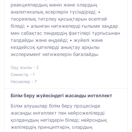
реакциялардың мәнін және олардың
аналитикалық әсерлерін түсіндіреді; •
теориялық титрлеу қисықтарын есептей
біледі; • алынған нәтижелерді ғылыми заңдар
мен сабақтас пәндердің фактілері тұрғысынан
талдайды және өңдейді; • жүйелі және
кездейсоқ қателерді анықтау арқылы
эксперимент нәтижелерін бағалайды.
Оқу жылы - 2
Семестр - 1
Несиелер - 7
Білім беру жүйесіндегі жасанды интеллект
Білім алушылар білім беру процесінде
жасанды интеллект пен нейрожелілерді
қолданудың негіздерін біледі; нейрондық
желілердің принциптерін, олардың