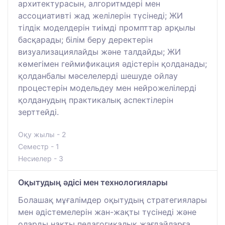
архитектурасын, алгоритмдері мен
ассоциативті жад желілерін түсінеді; ЖИ
тілдік моделдерін тиімді промпттар арқылы
басқарады; білім беру деректерін
визуализациялайды және талдайды; ЖИ
көмегімен геймификация әдістерін қолданады;
қолданбалы мәселелерді шешуде ойлау
процестерін модельдеу мен нейрожелілерді
қолданудың практикалық аспектілерін
зерттейді.
Оқу жылы - 2
Семестр - 1
Несиелер - 3
Оқытудың әдісі мен технологиялары
Болашақ мұғалімдер оқытудың стратегиялары
мен әдістемелерін жан-жақты түсінеді және
оларды нақты педагогикалық жағдайларға,