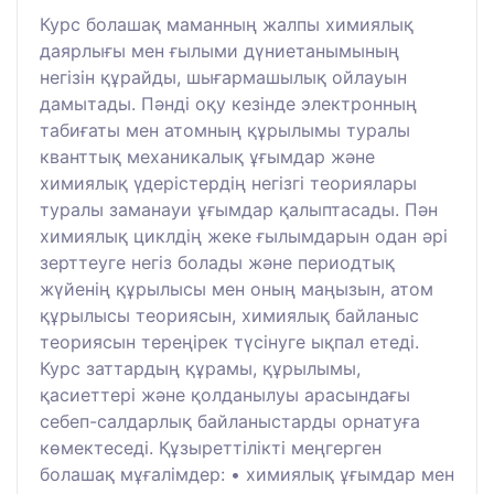
Курс болашақ маманның жалпы химиялық
даярлығы мен ғылыми дүниетанымының
негізін құрайды, шығармашылық ойлауын
дамытады. Пәнді оқу кезінде электронның
табиғаты мен атомның құрылымы туралы
кванттық механикалық ұғымдар және
химиялық үдерістердің негізгі теориялары
туралы заманауи ұғымдар қалыптасады. Пән
химиялық циклдің жеке ғылымдарын одан әрі
зерттеуге негіз болады және периодтық
жүйенің құрылысы мен оның маңызын, атом
құрылысы теориясын, химиялық байланыс
теориясын тереңірек түсінуге ықпал етеді.
Курс заттардың құрамы, құрылымы,
қасиеттері және қолданылуы арасындағы
себеп-салдарлық байланыстарды орнатуға
көмектеседі. Құзыреттілікті меңгерген
болашақ мұғалімдер: • химиялық ұғымдар мен