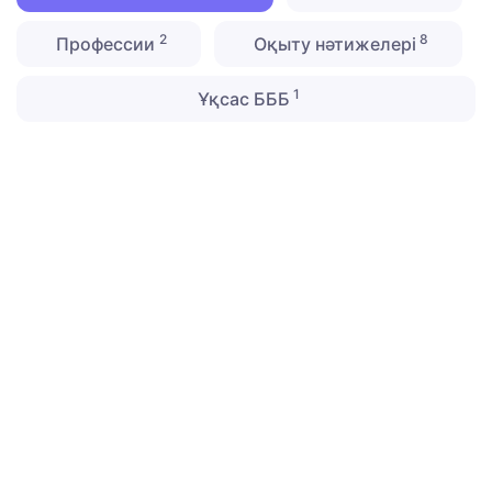
2
8
Профессии
Оқыту нәтижелері
1
Ұқсас БББ