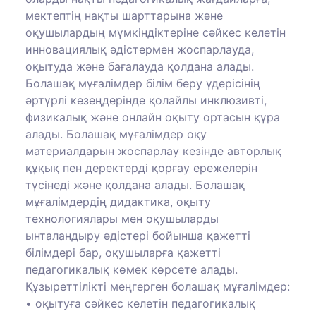
мектептің нақты шарттарына және
оқушылардың мүмкіндіктеріне сәйкес келетін
инновациялық әдістермен жоспарлауда,
оқытуда және бағалауда қолдана алады.
Болашақ мұғалімдер білім беру үдерісінің
әртүрлі кезеңдерінде қолайлы инклюзивті,
физикалық және онлайн оқыту ортасын құра
алады. Болашақ мұғалімдер оқу
материалдарын жоспарлау кезінде авторлық
құқық пен деректерді қорғау ережелерін
түсінеді және қолдана алады. Болашақ
мұғалімдердің дидактика, оқыту
технологиялары мен оқушыларды
ынталандыру әдістері бойынша қажетті
білімдері бар, оқушыларға қажетті
педагогикалық көмек көрсете алады.
Құзыреттілікті меңгерген болашақ мұғалімдер:
• оқытуға сәйкес келетін педагогикалық