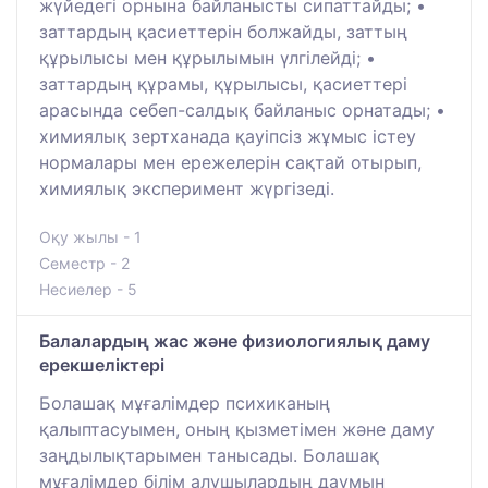
жүйедегі орнына байланысты сипаттайды; •
заттардың қасиеттерін болжайды, заттың
құрылысы мен құрылымын үлгілейді; •
заттардың құрамы, құрылысы, қасиеттері
арасында себеп-салдық байланыс орнатады; •
химиялық зертханада қауіпсіз жұмыс істеу
нормалары мен ережелерін сақтай отырып,
химиялық эксперимент жүргізеді.
Оқу жылы - 1
Семестр - 2
Несиелер - 5
Балалардың жас және физиологиялық даму
ерекшеліктері
Болашақ мұғалімдер психиканың
қалыптасуымен, оның қызметімен және даму
заңдылықтарымен танысады. Болашақ
мұғалімдер білім алушылардың даумын