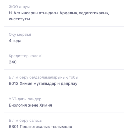
ЖОО атауы
Ы.Алтынсарин атындағы Арқалық педагогикалық
институты
Оқу мерзімі
4 года
Кредиттер көлемі
240
Білім беру бағдарламаларының тобы
B012 Химия мұғалімдерін даярлау
ҰБТ-дағы пәндер
Биология және Химия
Білім беру саласы
6B01 Педагогикалық ғылымдар