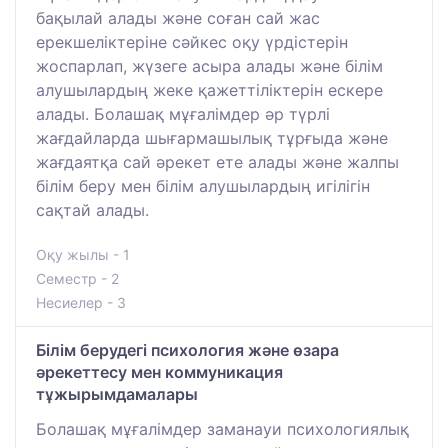
бақылай алады және соған сай жас
ерекшеліктеріне сәйкес оқу үрдістерін
жоспарлап, жүзеге асыра алады және білім
алушылардың жеке қажеттіліктерін ескере
алады. Болашақ мұғалімдер әр түрлі
жағдайларда шығармашылық тұрғыда және
жағдаятқа сай әрекет ете алады және жалпы
білім беру мен білім алушылардың игілігін
сақтай алады.
Оқу жылы - 1
Семестр - 2
Несиелер - 3
Білім берудегі психология және өзара
әрекеттесу мен коммуникация
тұжырымдамалары
Болашақ мұғалімдер заманауи психологиялық