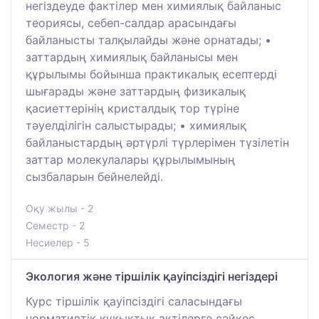
негіздеуде фактілер мен химиялық байланыс
теориясы, себеп-салдар арасындағы
байланысты талқылайды және орнатады; •
заттардың химиялық байланысы мен
құрылымы бойынша практикалық есептерді
шығарады және заттардың физикалық
қасиеттерінің кристалдық тор түріне
тәуелділігін салыстырады; • химиялық
байланыстардың әртүрлі түрлерімен түзілетін
заттар молекулалары құрылымының
сызбаларын бейнелейді.
Оқу жылы - 2
Семестр - 2
Несиелер - 5
Экология және тіршілік қауіпсіздігі негіздері
Курс тіршілік қауіпсіздігі саласындағы
нормативтік құқықтық актілерге сәйкес