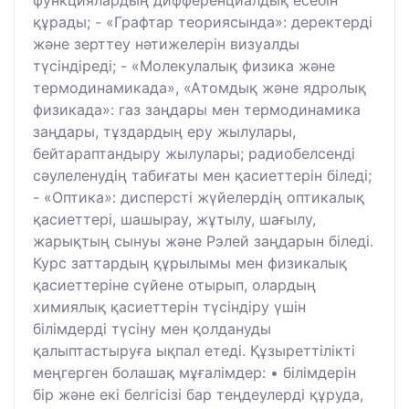
құрады; - «Графтар теориясында»: деректерді
және зерттеу нәтижелерін визуалды
түсіндіреді; - «Молекулалық физика және
термодинамикада», «Атомдық және ядролық
физикада»: газ заңдары мен термодинамика
заңдары, тұздардың еру жылулары,
бейтараптандыру жылулары; радиобелсенді
сәулеленудің табиғаты мен қасиеттерін біледі;
- «Оптикa»: дисперсті жүйелердің оптикалық
қасиеттері, шашырау, жұтылу, шағылу,
жарықтың сынуы және Рэлей заңдарын біледі.
Курс заттардың құрылымы мен физикалық
қасиеттеріне сүйене отырып, олардың
химиялық қасиеттерін түсіндіру үшін
білімдерді түсіну мен қолдануды
қалыптастыруға ықпал етеді. Құзыреттілікті
меңгерген болашақ мұғалімдер: • білімдерін
бір және екі белгісізі бар теңдеулерді құруда,