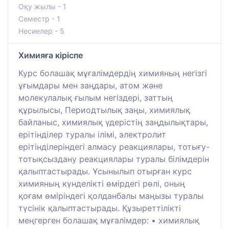
Оқу жылы - 1
Семестр - 1
Несиелер - 5
Химияға кіріспе
Курс болашақ мұғалімдердің химияның негізгі
ұғымдары мен заңдары, атом және
молекулалық ғылым негіздері, заттың
құрылысы, Периодтылық заңы, химиялық
байланыс, химиялық үдерістің заңдылықтары,
ерітінділер туралы ілімі, электролит
ерітінділеріндегі алмасу реакциялары, тотығу-
тотықсыздану реакциялары туралы білімдерін
қалыптастырады. Ұсынылып отырған курс
химияның күнделікті өмірдегі рөлі, оның
қоғам өміріндегі қолданбалы маңызы туралы
түсінік қалыптастырады. Құзыреттілікті
меңгерген болашақ мұғалімдер: • химиялық