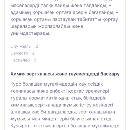
мәселелерді талқылайды және талдайды; •
адамның қоршаған ортаға әсерін бағалайды; •
қоршаған ортаны ластаудан табиғатты қорғау
шараларын жоспарлайды және
ұйымдастырады.
Оқу жылы - 2
Семестр - 2
Несиелер - 5
Химия зертханасы және тәуекелдерді басқару
Курс болашақ мұғалімдердің қауіпсіздік
техникасы және еңбекті қорғау ережелері
туралы нормативтік-құқықтық білімдерін,
химиялық зертханада жұмыс істеу кезіндегі
алғашқы кәсіби дағдыларды, зертханашының
жұмысы мен міндеттерін білуге ықпал етеді.
Құзыреттілікті меңгерген болашақ мұғалімдер: