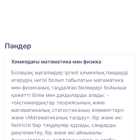
Пәндер
Химиядағы математика мен физика
Болашақ мұғалімдер іргелі химиялық пәндерді
игерудің негізі болып табылатын математика
мен физиканың таңдалған бөлімдері бойынша
қажетті білім мен дағдыларды алады: -
«Ықтималдықтар теориясының және
математикалық статистиканың элементтері»
және «Математикалық талдау»: бір және екі
белгісізі бар теңдеулер құрады, сандарды
дөңгелектеу, бір және екі айнымалы
функциялардың дифференциалдық есебін