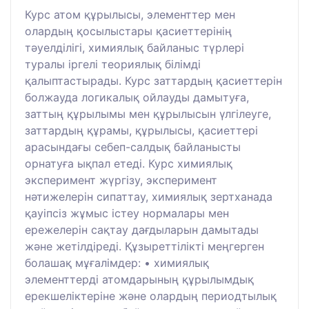
Курс атом құрылысы, элементтер мен
олардың қосылыстары қасиеттерінің
тәуелділігі, химиялық байланыс түрлері
туралы іргелі теориялық білімді
қалыптастырады. Курс заттардың қасиеттерін
болжауда логикалық ойлауды дамытуға,
заттың құрылымы мен құрылысын үлгілеуге,
заттардың құрамы, құрылысы, қасиеттері
арасындағы себеп-салдық байланысты
орнатуға ықпал етеді. Курс химиялық
эксперимент жүргізу, эксперимент
нәтижелерін сипаттау, химиялық зертханада
қауіпсіз жұмыс істеу нормалары мен
ережелерін сақтау дағдыларын дамытады
және жетілдіреді. Құзыреттілікті меңгерген
болашақ мұғалімдер: • химиялық
элементтерді атомдарының құрылымдық
ерекшеліктеріне және олардың периодтылық