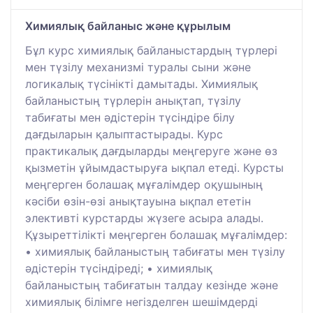
Химиялық байланыс және құрылым
Бұл курс химиялық байланыстардың түрлері
мен түзілу механизмі туралы сыни және
логикалық түсінікті дамытады. Химиялық
байланыстың түрлерін анықтап, түзілу
табиғаты мен әдістерін түсіндіре білу
дағдыларын қалыптастырады. Курс
практикалық дағдыларды меңгеруге және өз
қызметін ұйымдастыруға ықпал етеді. Курсты
меңгерген болашақ мұғалімдер оқушының
кәсіби өзін-өзі анықтауына ықпал ететін
элективті курстарды жүзеге асыра алады.
Құзыреттілікті меңгерген болашақ мұғалімдер:
• химиялық байланыстың табиғаты мен түзілу
әдістерін түсіндіреді; • химиялық
байланыстың табиғатын талдау кезінде және
химиялық білімге негізделген шешімдерді