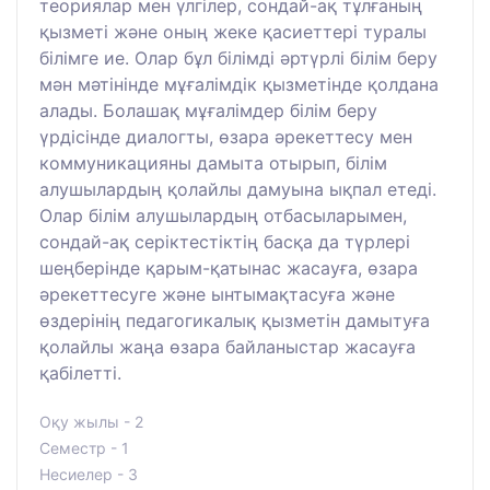
теориялар мен үлгілер, сондай-ақ тұлғаның
қызметі және оның жеке қасиеттері туралы
білімге ие. Олар бұл білімді әртүрлі білім беру
мән мәтінінде мұғалімдік қызметінде қолдана
алады. Болашақ мұғалімдер білім беру
үрдісінде диалогты, өзара әрекеттесу мен
коммуникацияны дамыта отырып, білім
алушылардың қолайлы дамуына ықпал етеді.
Олар білім алушылардың отбасыларымен,
сондай-ақ серіктестіктің басқа да түрлері
шеңберінде қарым-қатынас жасауға, өзара
әрекеттесуге және ынтымақтасуға және
өздерінің педагогикалық қызметін дамытуға
қолайлы жаңа өзара байланыстар жасауға
қабілетті.
Оқу жылы - 2
Семестр - 1
Несиелер - 3