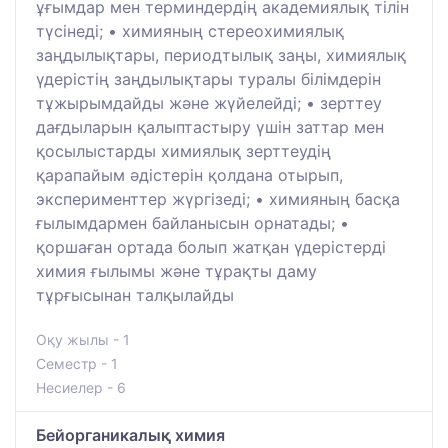
ұғымдар мен терминдердің академиялық тілін
түсінеді; • химияның стереохимиялық
заңдылықтары, периодтылық заңы, химиялық
үдерістің заңдылықтары туралы білімдерін
тұжырымдайды және жүйелейді; • зерттеу
дағдыларын қалыптастыру үшін заттар мен
қосылыстарды химиялық зерттеудің
қарапайым әдістерін қолдана отырып,
эксперименттер жүргізеді; • химияның басқа
ғылымдармен байланысын орнатады; •
қоршаған ортада болып жатқан үдерістерді
химия ғылымы және тұрақты даму
тұрғысынан талқылайды
Оқу жылы - 1
Семестр - 1
Несиелер - 6
Бейорганикалық химия