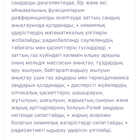
сандарды дөңгелектеуде, бір және екі
айнымалының функцияларын
дифференциалды есептеуде заттың сандық
анықтауында қолданады; • химиялық
үдерістердің математикалық үлгілерін
жобалайды; радиобелсенді сәулеленудің
табиғаты мен қасиеттерін түсіндіреді; •
заттың газ күйіндегі көлемін өлшеу арқылы
оның мольдік массасын анықтау, тұздардың
еру жылуын, бейтараптандыру жылуын
анықтау үшін газ заңдары мен термодинамика
заңдарын қолданады; • дисперсті жүйелердің
оптикалық қасиеттерін, шашырауын,
жұтылуын, шағылуын, жарықтың сынуын және
жарық ерітінділерінің бояуын Рэлей заңдары
негізінде сипаттайды; • жарық әсерінен
болатын химиялық өзгерістерді сипаттайды; •
радиоактивті ыдырау үдерісін үлгілейді.