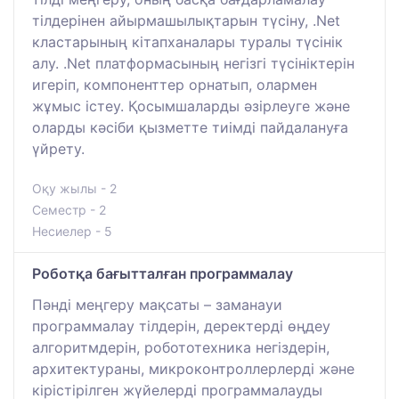
тілдерінен айырмашылықтарын түсіну, .Net
кластарының кітапханалары туралы түсінік
алу. .Net платформасының негізгі түсініктерін
игеріп, компоненттер орнатып, олармен
жұмыс істеу. Қосымшаларды әзірлеуге және
оларды кәсіби қызметте тиімді пайдалануға
үйрету.
Оқу жылы - 2
Семестр - 2
Несиелер - 5
Роботқа бағытталған программалау
Пәнді меңгеру мақсаты – заманауи
программалау тілдерін, деректерді өңдеу
алгоритмдерін, робототехника негіздерін,
архитектураны, микроконтроллерлерді және
кірістірілген жүйелерді программалауды