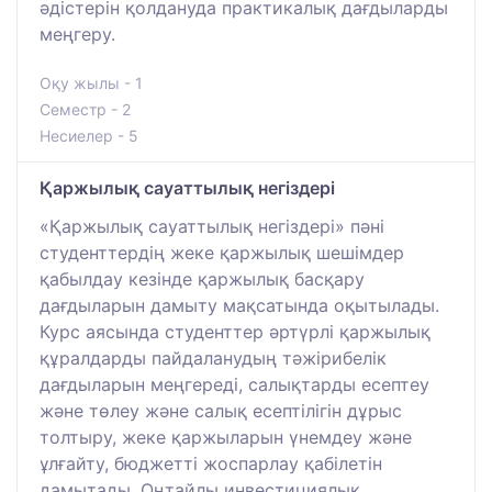
әдістерін қолдануда практикалық дағдыларды
меңгеру.
Оқу жылы - 1
Семестр - 2
Несиелер - 5
Қаржылық сауаттылық негіздері
«Қаржылық сауаттылық негіздері» пәні
студенттердің жеке қаржылық шешімдер
қабылдау кезінде қаржылық басқару
дағдыларын дамыту мақсатында оқытылады.
Курс аясында студенттер әртүрлі қаржылық
құралдарды пайдаланудың тәжірибелік
дағдыларын меңгереді, салықтарды есептеу
және төлеу және салық есептілігін дұрыс
толтыру, жеке қаржыларын үнемдеу және
ұлғайту, бюджетті жоспарлау қабілетін
дамытады. Оңтайлы инвестициялық