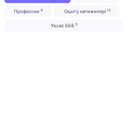
9
13
Профессии
Оқыту нәтижелері
5
Ұқсас БББ