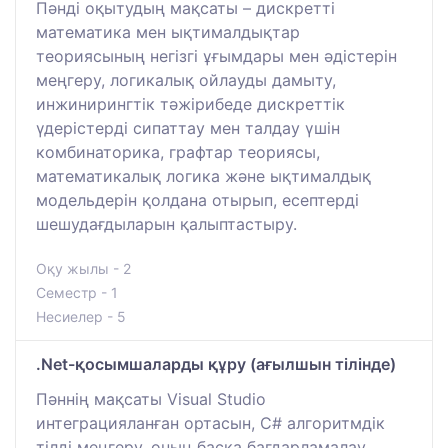
Пәнді оқытудың мақсаты – дискретті
математика мен ықтималдықтар
теориясының негізгі ұғымдары мен әдістерін
меңгеру, логикалық ойлауды дамыту,
инжинирингтік тәжірибеде дискреттік
үдерістерді сипаттау мен талдау үшін
комбинаторика, графтар теориясы,
математикалық логика және ықтималдық
модельдерін қолдана отырып, есептерді
шешудағдыларын қалыптастыру.
Оқу жылы - 2
Семестр - 1
Несиелер - 5
.Net-қосымшаларды құру (ағылшын тілінде)
Пәннің мақсаты Visual Studio
интеграцияланған ортасын, С# алгоритмдік
тілді меңгеру, оның басқа бағдарламалау