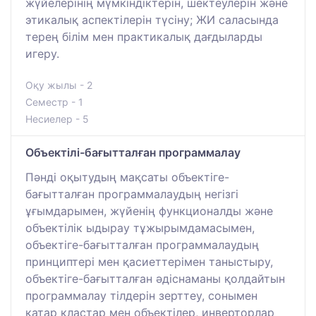
жүйелерінің мүмкіндіктерін, шектеулерін және
этикалық аспектілерін түсіну; ЖИ саласында
терең білім мен практикалық дағдыларды
игеру.
Оқу жылы - 2
Семестр - 1
Несиелер - 5
Объектілі-бағытталған программалау
Пәнді оқытудың мақсаты объектіге-
бағытталған программалаудың негізгі
ұғымдарымен, жүйенің функционалды және
объектілік ыдырау тұжырымдамасымен,
объектіге-бағытталған программалаудың
принциптері мен қасиеттерімен таныстыру,
объектіге-бағытталған әдіснаманы қолдайтын
программалау тілдерін зерттеу, сонымен
қатар кластар мен объектілер, инверторлар