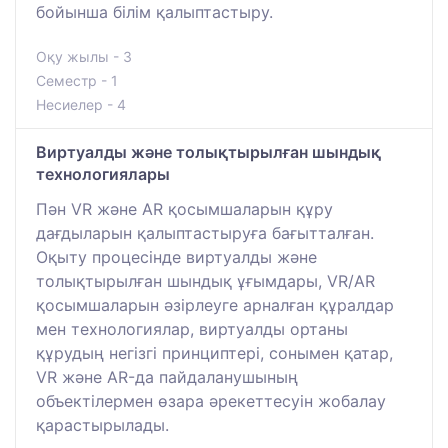
бойынша білім қалыптастыру.
Оқу жылы - 3
Семестр - 1
Несиелер - 4
Виртуалды және толықтырылған шындық
технологиялары
Пән VR және AR қосымшаларын құру
дағдыларын қалыптастыруға бағытталған.
Оқыту процесінде виртуалды және
толықтырылған шындық ұғымдары, VR/AR
қосымшаларын әзірлеуге арналған құралдар
мен технологиялар, виртуалды ортаны
құрудың негізгі принциптері, сонымен қатар,
VR және AR-да пайдаланушының
объектілермен өзара әрекеттесуін жобалау
қарастырылады.