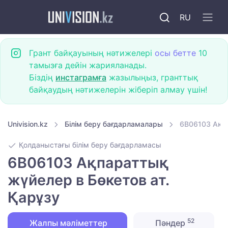
RU
Грант байқауының нәтижелері
осы бетте
10
тамызға дейін жарияланады.
Біздің
инстаграмға
жазылыңыз, гранттық
байқаудың нәтижелерін жіберіп алмау үшін!
Univision.kz
Білім беру бағдарламалары
6B06103 Ақпа
Қолданыстағы білім беру бағдарламасы
6B06103 Ақпараттық
жүйелер в Бөкетов ат.
Қарұзу
52
Жалпы мәліметтер
Пәндер