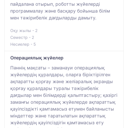
пайдалана отырып, роботты жүйелерді
программалау және басқару бойынша білім
мен тәжірибелік дағдыларды дамыту.
Оқу жылы - 2
Семестр - 2
Несиелер - 5
Операциялық жүйелер
Пәннің мақсаты – заманауи операциялық
жүйелердің құралдары, оларға біріктірілген
ақпаратты қорғау және желіаралық экранды
қорғау құралдары туралы тәжірибелік
дағдылар мен білімдерді қалыптастыру; қазіргі
заманғы операциялық жүйелерде ақпараттық
қауіпсіздікті қамтамасыз етумен байланысты
міндеттер және таратылатын ақпараттық
жүйелердің қауіпсіздігін қамтамасыз ету