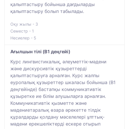
қалыптастыру бойынша дағдыларды
қалыптастыру болып табылады.
Оқу жылы - 3
Семестр - 1
Несиелер - 5
Ағылшын тілі (B1 деңгейі)
Курс лингвистикалық, әлеуметтік-мәдени
және дискурсивтік құзыреттерді
қалыптастыруға арналған. Курс жалпы
еуропалық құзыреттер шкаласы бойынша (B1
деңгейінде) бастапқы коммуникативтік
құзыретке ие білім алушыларға арналған.
Коммуникативтік қызметте және
мәдениетаралық өзара әрекетте тілдік
құралдарды қолдану мәселелері ұлттық-
мәдени ерекшеліктерді ескере отырып