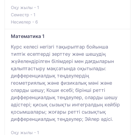
Оқу жылы - 1
Семестр - 1
Несиелер - 6
Математика 1
Курс келесі негізгі тақырыптар бойынша
типтік есептерді зерттеу және шешудің
жүйелендірілген білімдері мен дағдыларын
қалыптастыру мақсатында оқытылады:
дифференциалдық теңдеулердің
геометриялық және физикалық мәні және
оларды шешу; Коши есебі; бірінші ретті
дифференциалдық теңдеулер, оларды шешу
әдістері; қисық сызықты интегралдың кейбір
қосымшалары; жоғары ретті сызықтық
дифференциалдық теңдеулер; Эйлер әдісі.
Оқу жылы - 1