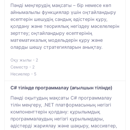
Пәнді меңгерудің мақсаты – бір немесе көп
айнымалылы функциялар үшін оңтайландыру
есептерін шешудің сандық әдістерін құру,
қолдану және теориялық негіздеу мәселелерін
зерттеу; оңтайландыру есептерінің
математикалық модельдерін құру және
оларды шешу стратегияларын анықтау.
Оқу жылы - 2
Семестр - 2
Несиелер - 5
C# тілінде программалау (ағылшын тілінде)
Пәнді оқытудың мақсаты C# программалау
тілін меңгеру, .NET платформасының негізгі
компоненттерін қолдану: құрылымдық
программалаудың негізгі құрылымдары,
әдістерді жариялау және шақыру, массивтер,