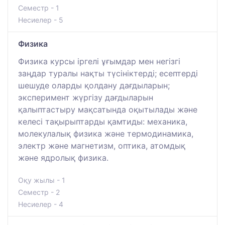
Семестр - 1
Несиелер - 5
Физика
Физика курсы іргелі ұғымдар мен негізгі
заңдар туралы нақты түсініктерді; есептерді
шешуде оларды қолдану дағдыларын;
эксперимент жүргізу дағдыларын
қалыптастыру мақсатында оқытылады және
келесі тақырыптарды қамтиды: механика,
молекулалық физика және термодинамика,
электр және магнетизм, оптика, атомдық
және ядролық физика.
Оқу жылы - 1
Семестр - 2
Несиелер - 4