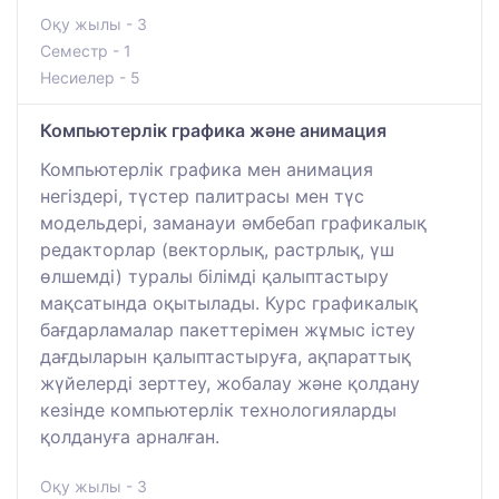
Оқу жылы - 3
Семестр - 1
Несиелер - 5
Компьютерлік графика және анимация
Компьютерлік графика мен анимация
негіздері, түстер палитрасы мен түс
модельдері, заманауи әмбебап графикалық
редакторлар (векторлық, растрлық, үш
өлшемді) туралы білімді қалыптастыру
мақсатында оқытылады. Курс графикалық
бағдарламалар пакеттерімен жұмыс істеу
дағдыларын қалыптастыруға, ақпараттық
жүйелерді зерттеу, жобалау және қолдану
кезінде компьютерлік технологияларды
қолдануға арналған.
Оқу жылы - 3