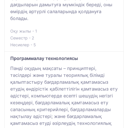
дағдыларын дамытуға мүмкіндік береді, оны
өмірдің әртүрлі салаларында қолдануға
болады.
Оқу жылы - 1
Семестр - 2
Несиелер - 5
Программалау технологиясы
Пәнді оқудың мақсаты – принциптері,
тәсілдері және туралы теориялық білімді
қалыптастыру бағдарламалық қамтамасыз
етудің өндірістік қабілеттілігін қамтамасыз ету
әдістері, компьютерде есепті шешудің негізгі
кезеңдері, бағдарламалық қамтамасыз ету
сапасының критерийлері, бағдарламаларды
нақтылау әдістері; және бағдарламалық
қамтамасыз етуді әзірлеудің технологиялық