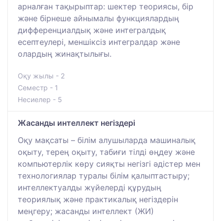
арналған тақырыптар: шектер теориясы, бір
және бірнеше айнымалы функциялардың
дифференциалдық және интегралдық
есептеулері, меншіксіз интегралдар және
олардың жинақтылығы.
Оқу жылы - 2
Семестр - 1
Несиелер - 5
Жасанды интеллект негіздері
Оқу мақсаты – білім алушыларда машиналық
оқыту, терең оқыту, табиғи тілді өңдеу және
компьютерлік көру сияқты негізгі әдістер мен
технологиялар туралы білім қалыптастыру;
интеллектуалды жүйелерді құрудың
теориялық және практикалық негіздерін
меңгеру; жасанды интеллект (ЖИ)