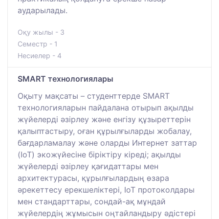
аударылады.
Оқу жылы - 3
Семестр - 1
Несиелер - 4
SMART технологиялары
Оқыту мақсаты – студенттерде SMART
технологияларын пайдалана отырып ақылды
жүйелерді әзірлеу және енгізу құзыреттерін
қалыптастыру, оған құрылғыларды жобалау,
бағдарламалау және оларды Интернет заттар
(IoT) экожүйесіне біріктіру кіреді; ақылды
жүйелерді әзірлеу қағидаттары мен
архитектурасы, құрылғылардың өзара
әрекеттесу ерекшеліктері, IoT протоколдары
мен стандарттары, сондай-ақ мұндай
жүйелердің жұмысын оңтайландыру әдістері