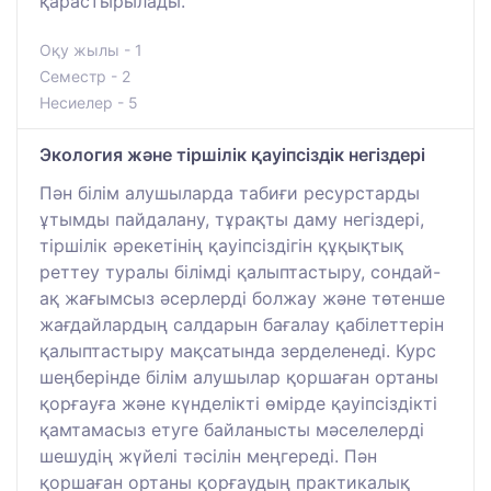
қарастырылады.
Оқу жылы - 1
Семестр - 2
Несиелер - 5
Экология және тіршілік қауіпсіздік негіздері
Пән білім алушыларда табиғи ресурстарды
ұтымды пайдалану, тұрақты даму негіздері,
тіршілік әрекетінің қауіпсіздігін құқықтық
реттеу туралы білімді қалыптастыру, сондай-
ақ жағымсыз әсерлерді болжау және төтенше
жағдайлардың салдарын бағалау қабілеттерін
қалыптастыру мақсатында зерделенеді. Курс
шеңберінде білім алушылар қоршаған ортаны
қорғауға және күнделікті өмірде қауіпсіздікті
қамтамасыз етуге байланысты мәселелерді
шешудің жүйелі тәсілін меңгереді. Пән
қоршаған ортаны қорғаудың практикалық