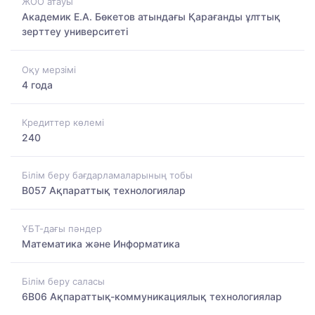
ЖОО атауы
Академик Е.А. Бөкетов атындағы Қарағанды ұлттық
зерттеу университеті
Оқу мерзімі
4 года
Кредиттер көлемі
240
Білім беру бағдарламаларының тобы
B057 Ақпараттық технологиялар
ҰБТ-дағы пәндер
Математика және Информатика
Білім беру саласы
6B06 Ақпараттық-коммуникациялық технологиялар