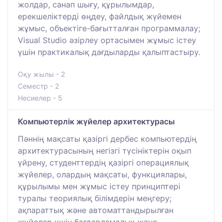
жолдар, санап шығу, құрылымдар,
ерекшеліктерді өңдеу, файлдық жүйемен
жұмыс, объектіге-бағытталған программалау;
Visual Studio әзірлеу ортасымен жұмыс істеу
үшін практикалық дағдыларды қалыптастыру.
Оқу жылы - 2
Семестр - 2
Несиелер - 5
Компьютерлік жүйелер архитектурасы
Пәннің мақсаты қазіргі дербес компьютердің
архитектурасының негізгі түсініктерін оқып
үйрену, студенттердің қазіргі операциялық
жүйелер, олардың мақсаты, функциялары,
құрылымы мен жұмыс істеу принциптері
туралы теориялық білімдерін меңгеру;
ақпараттық және автоматтандырылған
жүйелер үшін бағдарламалық және