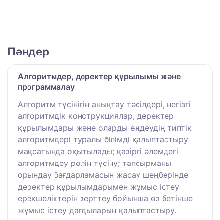
Пәндер
Алгоритмдер, деректер құрылымы және
программалау
Алгоритм түсінігін анықтау тәсілдері, негізгі
алгоритмдік конструкциялар, деректер
құрылымдары және оларды өңдеудің типтік
алгоритмдері туралы білімді қалыптастыру
мақсатында оқытылады; қазіргі әлемдегі
алгоритмдеу рөлін түсіну; тапсырманы
орындау бағдарламасын жасау шеңберінде
деректер құрылымдарымен жұмыс істеу
ерекшеліктерін зерттеу бойынша өз бетінше
жұмыс істеу дағдыларын қалыптастыру.