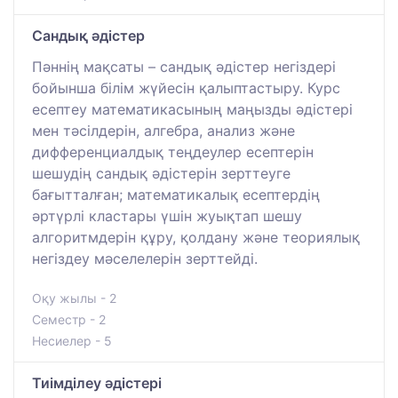
Cандық әдістер
Пәннің мақсаты – сандық әдістер негіздері
бойынша білім жүйесін қалыптастыру. Курс
есептеу математикасының маңызды әдістері
мен тәсілдерін, алгебра, анализ және
дифференциалдық теңдеулер есептерін
шешудің сандық әдістерін зерттеуге
бағытталған; математикалық есептердің
әртүрлі кластары үшін жуықтап шешу
алгоритмдерін құру, қолдану және теориялық
негіздеу мәселелерін зерттейді.
Оқу жылы - 2
Семестр - 2
Несиелер - 5
Тиімділеу әдістері