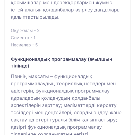
қосымшалар мен дерекқорлармен жұмыс
істей алатын қолданбалар әзірлеу дағдылары
қалыптастырылады.
Оқу жылы - 2
Семестр - 1
Несиелер - 5
Функционалдық программалау (ағылшын
тілінде)
Пәннің мақсаты – функционалдық
программалаудың теориялық негіздері мен
әдістерін, функционалдық программалау
құралдарын қолданудың қолданбалы
аспектілерін зерттеу; мәліметтерді көрсету
тәсілдері мен деңгейлері, оларды өңдеу және
сақтау әдістері туралы білім қалыптастыру;
қазіргі функционалдық программалау
тілдерінде қолданылатын негізгі