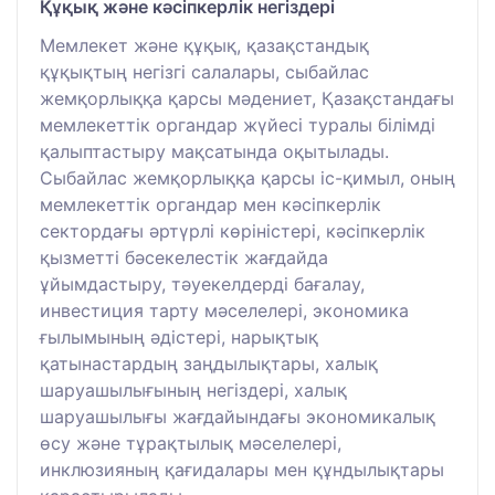
Құқық және кәсіпкерлік негіздері
Мемлекет және құқық, қазақстандық
құқықтың негізгі салалары, сыбайлас
жемқорлыққа қарсы мәдениет, Қазақстандағы
мемлекеттік органдар жүйесі туралы білімді
қалыптастыру мақсатында оқытылады.
Сыбайлас жемқорлыққа қарсы іс-қимыл, оның
мемлекеттік органдар мен кәсіпкерлік
сектордағы әртүрлі көріністері, кәсіпкерлік
қызметті бәсекелестік жағдайда
ұйымдастыру, тәуекелдерді бағалау,
инвестиция тарту мәселелері, экономика
ғылымының әдістері, нарықтық
қатынастардың заңдылықтары, халық
шаруашылығының негіздері, халық
шаруашылығы жағдайындағы экономикалық
өсу және тұрақтылық мәселелері,
инклюзияның қағидалары мен құндылықтары