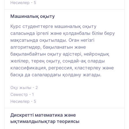
Несиелер - 5
Машиналық оқыту
Курс студенттерге машиналық оқыту
саласында іргелі және қолданбалы білім беру
мақсатында оқытылады. Оған негізгі
алгоритмдер, бақыланатын және
бақыланбайтын оқыту әдістері, нейрондық
желілер, терең оқыту, сондай-ақ оларды
классификация, регрессия, кластерлеу және
басқа да салалардағы қолдану жатады.
Оқу жылы - 2
Семестр - 1
Несиелер - 5
Дискретті математика және
ықтималдылықтар теориясы