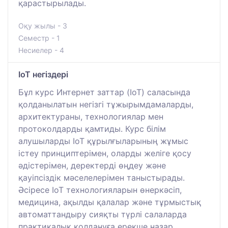
қарастырылады.
Оқу жылы - 3
Семестр - 1
Несиелер - 4
IoT негіздері
Бұл курс Интернет заттар (IoT) саласында
қолданылатын негізгі тұжырымдамаларды,
архитектураны, технологиялар мен
протоколдарды қамтиды. Курс білім
алушыларды IoT құрылғыларының жұмыс
істеу принциптерімен, оларды желіге қосу
әдістерімен, деректерді өңдеу және
қауіпсіздік мәселелерімен таныстырады.
Әсіресе IoT технологияларын өнеркәсіп,
медицина, ақылды қалалар және тұрмыстық
автоматтандыру сияқты түрлі салаларда
практикалық қолдануға ерекше назар