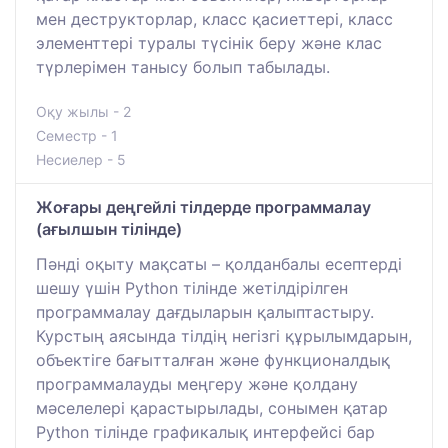
мен деструкторлар, класс қасиеттері, класс
элементтері туралы түсінік беру және клас
түрлерімен танысу болып табылады.
Оқу жылы - 2
Семестр - 1
Несиелер - 5
Жоғары деңгейлі тілдерде программалау
(ағылшын тілінде)
Пәнді оқыту мақсаты – қолданбалы есептерді
шешу үшін Python тілінде жетілдірілген
программалау дағдыларын қалыптастыру.
Курстың аясында тілдің негізгі құрылымдарын,
объектіге бағытталған және функционалдық
программалауды меңгеру және қолдану
мәселелері қарастырылады, сонымен қатар
Python тілінде графикалық интерфейсі бар