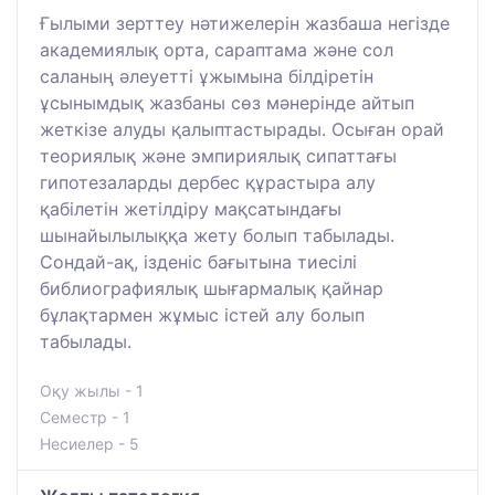
Ғылыми зерттеу нәтижелерін жазбаша негізде
академиялық орта, сараптама және сол
саланың әлеуетті ұжымына білдіретін
ұсынымдық жазбаны сөз мәнерінде айтып
жеткізе алуды қалыптастырады. Осыған орай
теориялық және эмпириялық сипаттағы
гипотезаларды дербес құрастыра алу
қабілетін жетілдіру мақсатындағы
шынайылылыққа жету болып табылады.
Сондай-ақ, ізденіс бағытына тиесілі
библиографиялық шығармалық қайнар
бұлақтармен жұмыс істей алу болып
табылады.
Оқу жылы - 1
Семестр - 1
Несиелер - 5