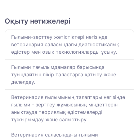
Оқыту нәтижелері
Ғылыми-зерттеу жетістіктері негізінде
ветеринария саласындағы диагностикалық
әдістер мен озық технологияларды ұсыну.
Ғылыми тағылымдамалар барысында
туындайтын пікір таластарға қатысу және
дәлелдеу.
Ветеринария ғылымының талаптары негізінде
ғылыми - зерттеу жұмысының міндеттерін
анықтауда теориялық әдістемелерді
тұжырымдау және салыстыру.
Ветеринария саласындағы ғылыми-