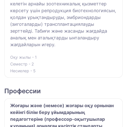
келетін арнайы зоотехникалық қызметтер
көрсету үшін репродукция биотехнологиясын,
қолдан ұрықтандыруды, эмбриондарды
(зиготаларды) трансплантациялауды
зерттейді. Табиғи және жасанды жағдайда
аналық мен аталықтарды ынталандыру
жағдайларын игеру.
Оқу жылы - 1
Семестр - 2
Несиелер - 5
Профессии
Жоғары және (немесе) жоғары оқу орнынан
кейінгі білім беру ұйымдарының
педагогтеріне (профессор-оқытушылар
құрамына) арналған кәсіптік стандарты