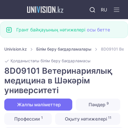
RU
Грант байқауының нәтижелері
осы бетте
Univision.kz
Білім беру бағдарламалары
8D09101 Вет
Қолданыстағы білім беру бағдарламасы
8D09101 Ветеринариялық
медицина в Шәкәрім
университеті
9
Жалпы мәліметтер
Пәндер
1
11
Профессии
Оқыту нәтижелері