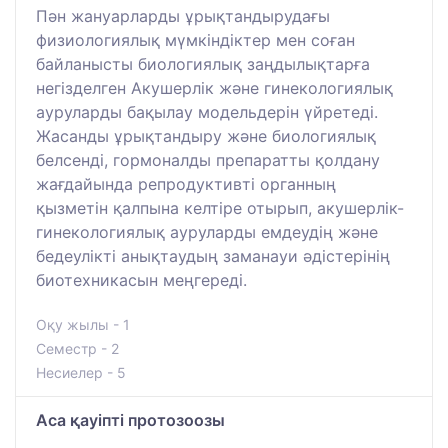
Пән жануарларды ұрықтандырудағы
физиологиялық мүмкіндіктер мен соған
байланысты биологиялық заңдылықтарға
негізделген Акушерлік және гинекологиялық
ауруларды бақылау модельдерін үйретеді.
Жасанды ұрықтандыру және биологиялық
белсенді, гормоналды препаратты қолдану
жағдайында репродуктивті органның
қызметін қалпына келтіре отырып, акушерлік-
гинекологиялық ауруларды емдеудің және
бедеулікті анықтаудың заманауи әдістерінің
биотехникасын меңгереді.
Оқу жылы - 1
Семестр - 2
Несиелер - 5
Аса қауіпті протозоозы