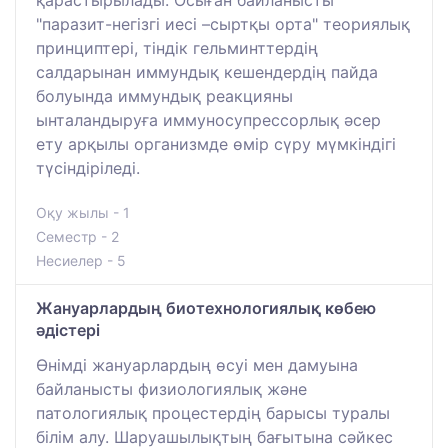
қарастырылады. Осыған байланысты
"паразит-негізгі иесі –сыртқы орта" теориялық
принциптері, тіндік гельминттердің
салдарынан иммундық кешендердің пайда
болуында иммундық реакцияны
ынталандыруға иммуносупрессорлық әсер
ету арқылы организмде өмір сүру мүмкіндігі
түсіндіріледі.
Оқу жылы - 1
Семестр - 2
Несиелер - 5
Жануарлардың биотехнологиялық көбею
әдістері
Өнімді жануарлардың өсуі мен дамуына
байланысты физиологиялық және
патологиялық процестердің барысы туралы
білім алу. Шаруашылықтың бағытына сәйкес