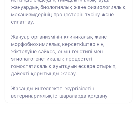
жануардың биологиялық және физиологиялық
механизмдерінің процестерін түсіну және
сипаттау.
Жануар организмінің клиникалық және
морфобиохимиялық көрсеткіштерінің
жіктелуіне сәйкес, оның генотипі мен
этиопатогенетикалық процестегі
гомостатикалық ауытқуын ескере отырып,
дәйекті қорытынды жасау.
Жасанды интеллектті жүргізілетін
ветеринариялық іс-шараларда қолдану.