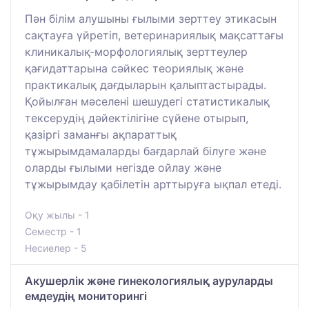
Пән білім алушыны ғылыми зерттеу этикасын
сақтауға үйретіп, ветеринариялық мақсаттағы
клиникалық-морфологиялық зерттеулер
қағидаттарына сәйкес теориялық және
практикалық дағдыларын қалыптастырады.
Қойылған мәселені шешудегі статистикалық
тексерудің дәйектілігіне сүйене отырып,
қазіргі заманғы ақпараттық
тұжырымдамаларды бағдарлай білуге және
оларды ғылыми негізде ойлау және
тұжырымдау қабілетін арттыруға ықпал етеді.
Оқу жылы - 1
Семестр - 1
Несиелер - 5
Акушерлік және гинекологиялық ауруларды
емдеудің мониторингі