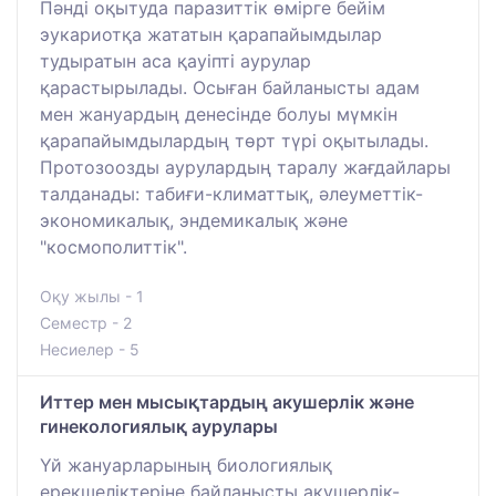
Пәнді оқытуда паразиттік өмірге бейім
эукариотқа жататын қарапайымдылар
тудыратын аса қауіпті аурулар
қарастырылады. Осыған байланысты адам
мен жануардың денесінде болуы мүмкін
қарапайымдылардың төрт түрі оқытылады.
Протозоозды аурулардың таралу жағдайлары
талданады: табиғи-климаттық, әлеуметтік-
экономикалық, эндемикалық және
"космополиттік".
Оқу жылы - 1
Семестр - 2
Несиелер - 5
Иттер мен мысықтардың акушерлік және
гинекологиялық аурулары
Үй жануарларының биологиялық
ерекшеліктеріне байланысты акушерлік-