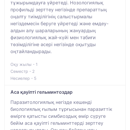
тұжырымдауға үйретеді. Нозологиялық
профильді зерттеу негізінде препараттың
оңалту тиімділігінің салыстырмалы
негіздемесін беруге үйретеді және емдеу-
алдын алу шараларының жануардың
физиологиялық жай-күйі мен табиғи
төзімділігіне әсері негізінде оқытуды
оңтайландырады.
Оқу жылы - 1
Семестр - 2
Несиелер - 5
Аса қауіпті гельминтоздар
Паразитологиялық негізде кешенді
биологиялық ғылым тұрғысынан паразиттік
өмірге қатысты симбиоздық өмір сүруге
бейім аса қауіпті гельминттерді зерттеу