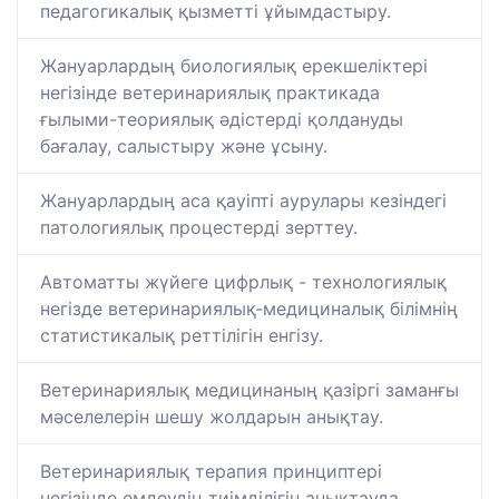
педагогикалық қызметті ұйымдастыру.
Жануарлардың биологиялық ерекшеліктері
негізінде ветеринариялық практикада
ғылыми-теориялық әдістерді қолдануды
бағалау, салыстыру және ұсыну.
Жануарлардың аса қауіпті аурулары кезіндегі
патологиялық процестерді зерттеу.
Автоматты жүйеге цифрлық - технологиялық
негізде ветеринариялық-медициналық білімнің
статистикалық реттілігін енгізу.
Ветеринариялық медицинаның қазіргі заманғы
мәселелерін шешу жолдарын анықтау.
Ветеринариялық терапия принциптері
негізінде емдеудің тиімділігін анықтауда