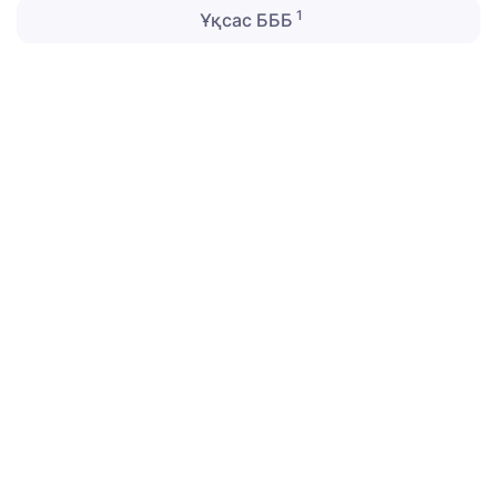
1
Ұқсас БББ