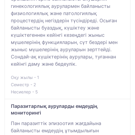
гинекологиялық аурулармен байланысты
физиологиялық және патологиялық
процестердің негіздерін түсіндіреді. Осыған
байланысты буаздық, күшіктеу және
күшіктегеннен кейінгі кезеңдегі жыныс
мүшелерінің функцияларын, сүт бездері мен
жыныс мүшелерінің ауруларын зерттейді.
Сондай-ақ күшіктерінің аурулары, туғаннан
кейінгі даму және бедеулік.
Оқу жылы - 1
Семестр - 2
Несиелер - 5
Паразитарлық ауруларды емдеудің
мониторингі
Пән паразиттік эпизоотия жағдайына
байланысты емдеудің ұтымдылығын