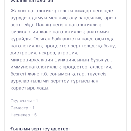
Жалпы патология
Жалпы патология-іргелі ғылымдар негізінде
аурудың дамуы мен аяқталу заңдылықтарын
зерттейді. Пәннің негізін патологиялық
физиология және патологиялық анатомия
құрайды. Осыған байланысты пәнді оқытуда
патологиялық процестер зерттеледі: қабыну,
дистрофия, некроз, атрофия,
микроциркуляция функциясының бұзылуы,
иммунопатологиялық процестер, аллергия,
безгегі және т.б. сонымен қатар, тәуелсіз
аурулар ғылыми-зерттеу тұрғысынан
қарастырылады.
Оқу жылы - 1
Семестр - 1
Несиелер - 5
Ғылыми зерттеу әдістері