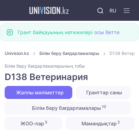
RU
Грант байқауының нәтижелері
осы бетте
Univision.kz
Білім беру бағдарламалары
D138 Ветери
Білім беру бағдарламаларының тобы
D138 Ветеринария
Жалпы мәліметтер
Гранттар саны
10
Білім беру бағдарламалары
5
2
ЖОО-лар
Мамандықтар