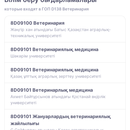
которые входят в ГОП D138 Ветеринария
8D09100 Ветеринария
Жәңгір хан атындағы Батыс Қазақстан аграрлық-
техникалық университеті
8D09101 Ветеринариялық медицина
Шәкәрім университеті
8D09101 Ветеринариялық медицина
Қазақ ұлттық аграрлық зерттеу университеті
8D09101 Ветеринарлық медицина
Ахмет Байтұрсынов атындағы Қостанай өңірлік
университеті
8D09101 Жануарлардың ветеринариялық
жайлылығы
С.Сейфуллин атындағы Қазақ агротехникалық