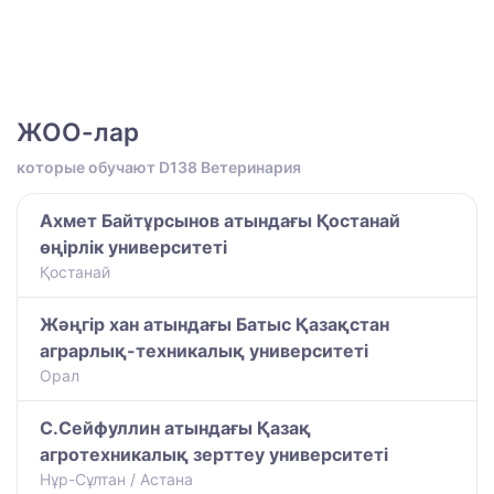
ЖОО-лар
которые обучают D138 Ветеринария
Ахмет Байтұрсынов атындағы Қостанай
өңірлік университеті
Қостанай
Жәңгір хан атындағы Батыс Қазақстан
аграрлық-техникалық университеті
Орал
С.Сейфуллин атындағы Қазақ
агротехникалық зерттеу университеті
Нұр-Сұлтан / Астана