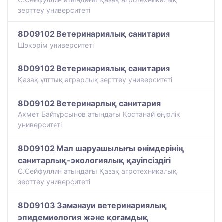
зерттеу университеті
8D09102 Ветеринариялық санитария
Шәкәрім университеті
8D09102 Ветеринариялық санитария
Қазақ ұлттық аграрлық зерттеу университеті
8D09102 Ветеринарлық санитария
Ахмет Байтұрсынов атындағы Қостанай өңірлік
университеті
8D09102 Мал шаруашылығы өнімдерінің
санитарлық-экологиялық қауіпсіздігі
С.Сейфуллин атындағы Қазақ агротехникалық
зерттеу университеті
8D09103 Заманауи ветеринариялық
эпидемиология және қоғамдық