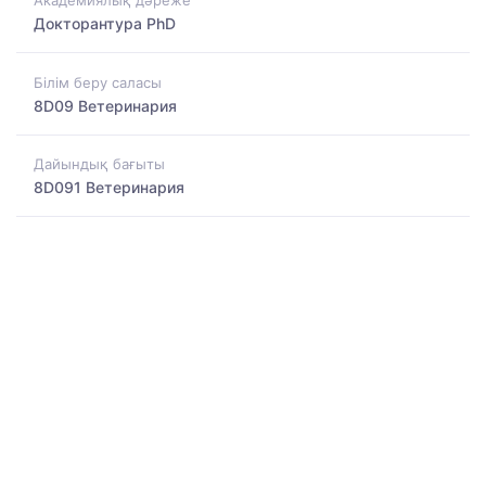
Академиялық дәреже
Докторантура PhD
Білім беру саласы
8D09 Ветеринария
Дайындық бағыты
8D091 Ветеринария