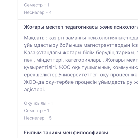
Семестр - 1
Несиелер - 4
Жоғары мектеп педагогикасы және психолог
Мақсаты: қазіргі заманғы психологиялық-педа
ұйымдастыру бойынша магистранттардың іскер
Қазақстандағы жоғары білім берудің тарихы
пәні, міндеттері, категориялары. Жоғары ме
құзыреттілігі. ЖОО оқытушысының коммуника
ерекшеліктер.Университеттегі оқу процесі 
ЖОО-да оқу-тәрбие процесін ұйымдастыру жән
әдістері.
Оқу жылы - 1
Семестр - 1
Несиелер - 5
Ғылым тарихы мен философиясы