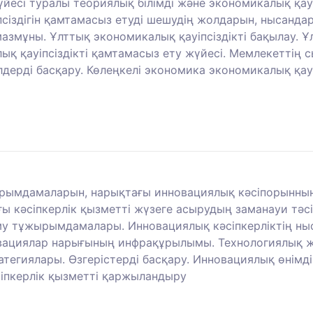
үйесі туралы теориялық білімді және экономикалық қа
сіздігін қамтамасыз етуді шешудің жолдарын, нысандар
азмұны. Ұлттық экономикалық қауіпсіздікті бақылау. Ұ
қ қауіпсіздікті қамтамасыз ету жүйесі. Мемлекеттің сы
дерді басқару. Көлеңкелі экономика экономикалық қауіп
рымдамаларын, нарықтағы инновациялық кәсіпорынның б
 кәсіпкерлік қызметті жүзеге асырудың заманауи тәсі
у тұжырымдамалары. Инновациялық кәсіпкерліктің ныс
ациялар нарығының инфрақұрылымы. Технологиялық жә
егиялары. Өзгерістерді басқару. Инновациялық өнімді
іпкерлік қызметті қаржыландыру