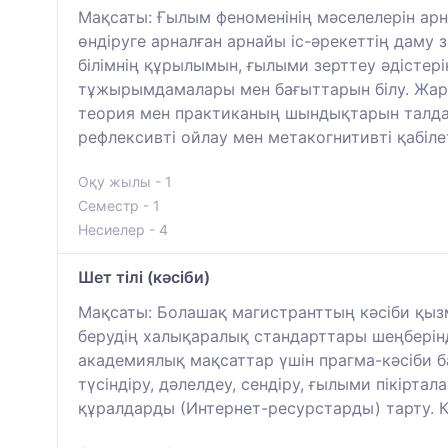
Мақсаты: Ғылым феноменінің мәселелерін арн
өндіруге арналған арнайы іс-әрекеттің дам
білімнің құрылымын, ғылыми зерттеу әдістері
тұжырымдамалары мен бағыттарын білу. Жараты
теория мен практиканың шындықтарын талдау
рефлексивті ойлау мен метакогнитивті қабіле
Оқу жылы - 1
Семестр - 1
Несиелер - 4
Шет тілі (кәсіби)
Мақсаты: Болашақ магистранттың кәсіби қызмет
берудің халықаралық стандарттары шеңберінд
академиялық мақсаттар үшін прагма-кәсіби 
түсіндіру, дәлелдеу, сендіру, ғылыми пікірт
құралдарды (Интернет-ресурстарды) тарту. Ке