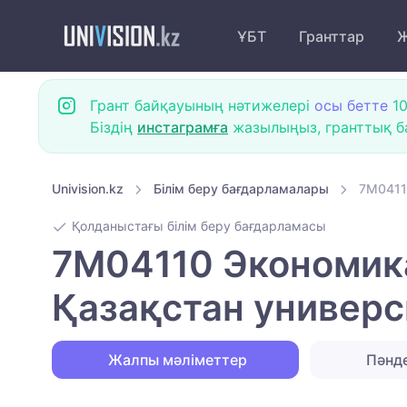
ҰБТ
Гранттар
Ж
Грант байқауының нәтижелері
осы бетте
10
Біздің
инстаграмға
жазылыңыз, гранттық ба
Univision.kz
Білім беру бағдарламалары
7M0411
Қолданыстағы білім беру бағдарламасы
7M04110 Экономика
Қазақстан универс
Жалпы мәліметтер
Пәнд