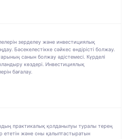
лелерін зерделеу және инвестициялық
ау. Бәсекелестікке сәйкес өндірісті болжау.
тарының санын болжау әдістемесі. Күрделі
ландыру көздері. Инвестициялық
рін бағалау.
ардың практикалық қолданылуы туралы терең
сер ететін және оны қалыптастыратын