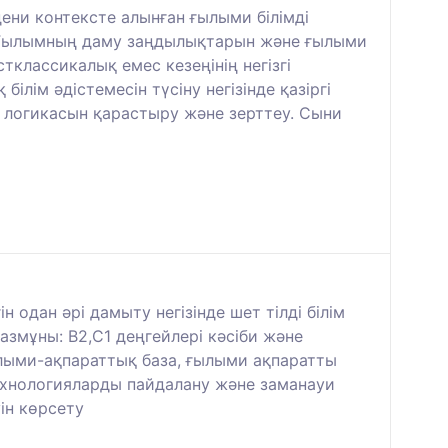
ени контексте алынған ғылыми білімді
: Ғылымның даму заңдылықтарын және ғылыми
классикалық емес кезеңінің негізгі
ім әдістемесін түсіну негізінде қазіргі
 логикасын қарастыру және зерттеу. Сыни
 одан әрі дамыту негізінде шет тілді білім
азмұны: В2,С1 деңгейлері кәсіби және
ылыми-ақпараттық база, ғылыми ақпаратты
 технологияларды пайдалану және заманауи
ін көрсету