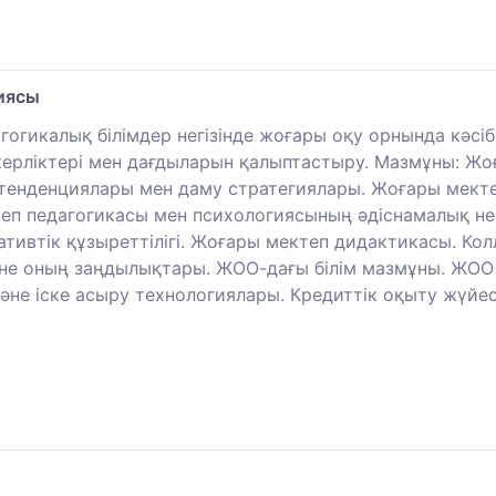
иясы
гогикалық білімдер негізінде жоғары оқу орнында кәсіб
ліктері мен дағдыларын қалыптастыру. Мазмұны: Жоға
, тенденциялары мен даму стратегиялары. Жоғары мект
ктеп педагогикасы мен психологиясының әдіснамалық н
тивтік құзыреттілігі. Жоғары мектеп дидактикасы. К
және оның заңдылықтары. ЖОО-дағы білім мазмұны. ЖОО
е іске асыру технологиялары. Кредиттік оқыту жүйесі