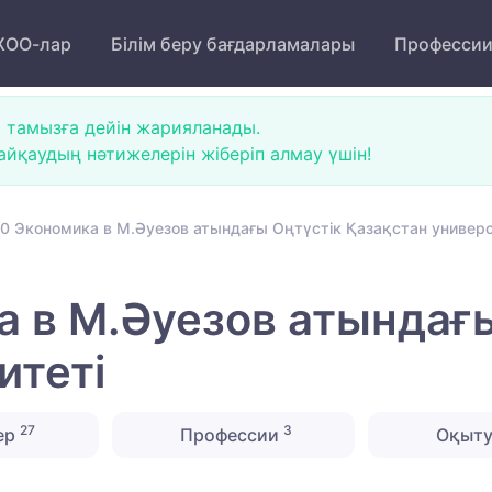
ОО-лар
Білім беру бағдарламалары
Професси
 тамызға дейін жарияланады.
йқаудың нәтижелерін жіберіп алмау үшін!
0 Экономика в М.Әуезов атындағы Оңтүстік Қазақстан универс
 в М.Әуезов атындағы
итеті
27
3
ер
Профессии
Оқыту