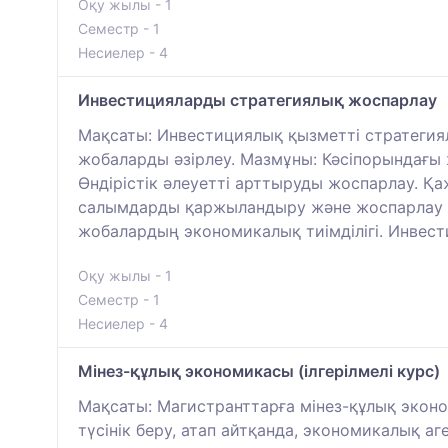
Оқу жылы - 1
Семестр - 1
Несиелер - 4
Инвестицияларды стратегиялық жоспарлау
Мақсаты: Инвестициялық қызметті стратегия
жобаларды әзірлеу. Мазмұны: Кәсіпорындағы 
Өндірістік әлеуетті арттыруды жоспарлау. Қа
салымдарды қаржыландыру және жоспарлау 
жобалардың экономикалық тиімділігі. Инвес
Оқу жылы - 1
Семестр - 1
Несиелер - 4
Мінез-құлық экономикасы (ілгерілмелі курс)
Мақсаты: Магистранттарға мінез-құлық экон
түсінік беру, атап айтқанда, экономикалық аг