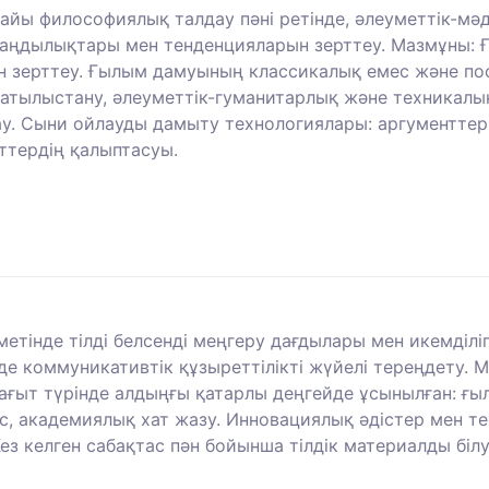
айы философиялық талдау пәні ретінде, әлеуметтік-мәд
у заңдылықтары мен тенденцияларын зерттеу. Мазмұны
н зерттеу. Ғылым дамуының классикалық емес және пост
лыстану, әлеуметтік-гуманитарлық және техникалық біл
. Сыни ойлауды дамыту технологиялары: аргументтер
ттердің қалыптасуы.
інде тілді белсенді меңгеру дағдылары мен икемділігін
е коммуникативтік құзыреттілікті жүйелі тереңдету. М
бағыт түрінде алдыңғы қатарлы деңгейде ұсынылған: ғ
алас, академиялық хат жазу. Инновациялық әдістер мен
з келген сабақтас пән бойынша тілдік материалды білу