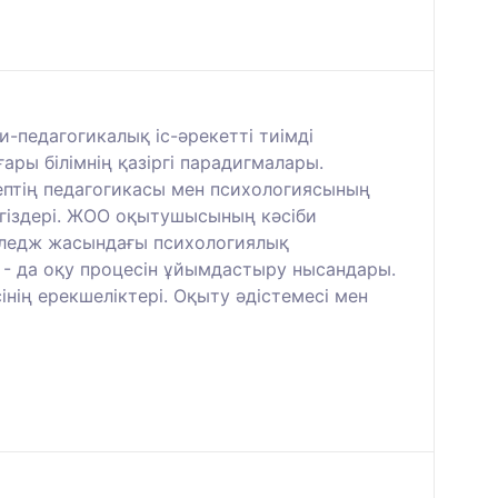
и-педагогикалық іс-әрекетті тиімді
ры білімнің қазіргі парадигмалары.
ептің педагогикасы мен психологиясының
егіздері. ЖОО оқытушысының кәсіби
олледж жасындағы психологиялық
 - да оқу процесін ұйымдастыру нысандары.
нің ерекшеліктері. Оқыту әдістемесі мен