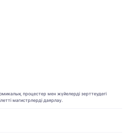
омикалық процестер мен жүйелерді зерттеудегі
летті магистрлерді даярлау.