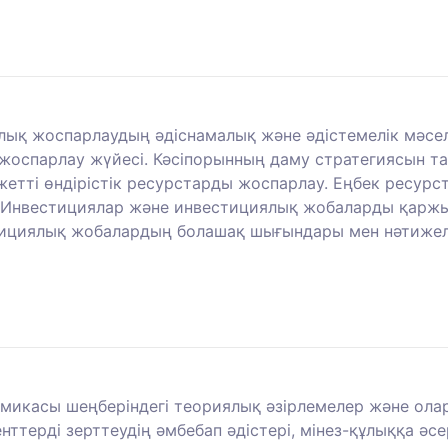
лық жоспарлаудың әдіснамалық және әдістемелік мәсе
жоспарлау жүйесі. Кәсіпорынның даму стратегиясын таңд
жетті өндірістік ресурстарды жоспарлау. Еңбек ресурс
Инвестициялар және инвестициялық жобаларды қаржы
тициялық жобалардың болашақ шығындары мен нәтижеле
омикасы шеңберіндегі теориялық әзірлемелер және ол
енттерді зерттеудің әмбебап әдістері, мінез-құлыққа ә