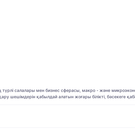
түрлі салалары мен бизнес сферасы, макро - және микроэкон
ару шешімдерін қабылдай алатын жоғары білікті, бәсекеге қабі