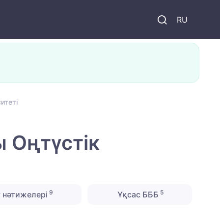
и
RU
итеті
 Оңтүстік
9
5
 нәтижелері
Ұқсас БББ