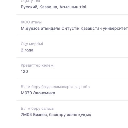
Оқыту тілі
Русский, Қазақша, Ағылшын тілі
ЖОО атауы
М.Әуезов атындағы Оңтүстік Қазақстан университет
Оқу мерзімі
2 года
Кредиттер көлемі
120
Білім беру бағдарламаларының тобы
M070 Экономика
Білім беру саласы
7M04 Бизнес, басқару және құқық