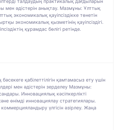
уіптерді талдаудың практикалық дағдыларын
ы мен әдістерін анықтау. Мазмұны: Ұлттық
лттық экономикалық қауіпсіздікке төнетін
ртқы экономикалық қызметінің қауіпсіздігі.
сіздіктің құрамдас бөлігі ретінде.
әсекеге қабілеттілігін қамтамасыз ету үшін
лдері мен әдістерін зерделеу Мазмұны:
андары. Инновациялық кәсіпкерлікті
не өнімді инновациялау стратегиялары.
 коммерцияландыру үлгісін әзірлеу. Жаңа