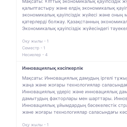
Мақсаты: Ұлттық экономикалық қауіпсіздік ж
қалыптастыру және елдің экономикалық қауіп
экономикалық қауіпсіздік жүйесі және оның м
қатерлерді болжау. Қазақстанның экономикалы
Экономикалық қауіпсіздік жүйесіндегі тәуекел
Оқу жылы - 1
Семестр - 1
Несиелер - 4
Инновациялық кәсіпкерлік
Мақсаты: Инновациялық дамудың іргелі тұжы
жаңа және жоғары технологиялар саласындағы
Инновациялық үдеріс және инновациялық дам
дамытудың факторлары мен шарттары. Иннов
Инновациялық ұйымдардың бәсекелестік страт
және жоғары технологиялар саласындағы кәс
Оқу жылы - 1