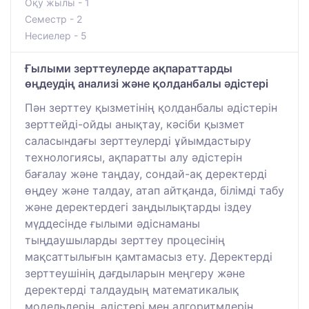
Оқу жылы - 1
Семестр - 2
Несиелер - 5
Ғылыми зерттеулерде ақпараттарды
өңдеудің анализі және қолданбалы әдістері
Пән зерттеу қызметінің қолданбалы әдістерін
зерттейді-ойды анықтау, кәсіби қызмет
саласындағы зерттеулерді ұйымдастыру
технологиясы, ақпаратты алу әдістерін
бағалау және таңдау, сондай-ақ деректерді
өңдеу және талдау, атап айтқанда, білімді табу
және деректердегі заңдылықтарды іздеу
мүддесінде ғылыми әдіснаманы
тыңдаушыларды зерттеу процесінің
мақсаттылығын қамтамасыз ету. Деректерді
зерттеушінің дағдыларын меңгеру және
деректерді талдаудың математикалық
модельдерін, әдістері мен алгоритмдерін