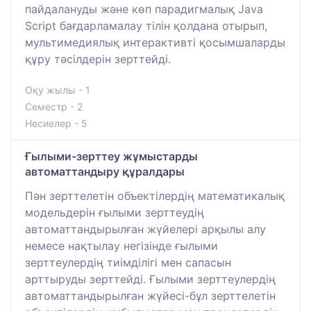
пайдалануды және көп парадигмалық Java
Script бағдарламалау тілін қолдана отырып,
мультимедиялық интерактивті қосымшаларды
құру тәсілдерін зерттейді.
Оқу жылы - 1
Семестр - 2
Несиелер - 5
Ғылыми-зерттеу жұмыстарды
автоматтандыру құралдары
Пән зерттелетін объектілердің математикалық
модельдерін ғылыми зерттеудің
автоматтандырылған жүйелері арқылы алу
немесе нақтылау негізінде ғылыми
зерттеулердің тиімділігі мен сапасын
арттыруды зерттейді. Ғылыми зерттеулердің
автоматтандырылған жүйесі-бұл зерттелетін