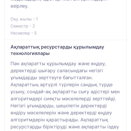
әзірлеу.
Оқу жылы - 1
Семестр - 2
Несиелер - 5
Ақпараттық ресурстарды құрылымдау
технологиялары
Пән ақпаратты құрылымдау және өңдеу,
деректерді шығару саласындағы негізгі
ұғымдарды зерттеуге бағытталған.
Ақпараттың әртүрлі түрлерін сандық түрде
ұсыну, сондай-ақ ақпаратты сығу әдістері мен
алгоритмдері сияқты мәселелерді зерттейді.
Негізгі ұғымдарды, шешілетін деректерді
өндіру мәселелерін және деректерді өңдеу
алгоритмдерін қарастырады. Ақпараттық
ресурстарды біріктіруді және ақпаратты іздеу