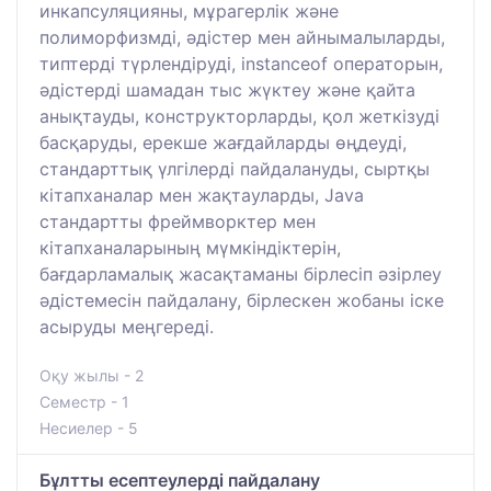
инкапсуляцияны, мұрагерлік және
полиморфизмді, әдістер мен айнымалыларды,
типтерді түрлендіруді, instanceof операторын,
әдістерді шамадан тыс жүктеу және қайта
анықтауды, конструкторларды, қол жеткізуді
басқаруды, ерекше жағдайларды өңдеуді,
стандарттық үлгілерді пайдалануды, сыртқы
кітапханалар мен жақтауларды, Java
стандартты фреймворктер мен
кітапханаларының мүмкіндіктерін,
бағдарламалық жасақтаманы бірлесіп әзірлеу
әдістемесін пайдалану, бірлескен жобаны іске
асыруды меңгереді.
Оқу жылы - 2
Семестр - 1
Несиелер - 5
Бұлтты есептеулерді пайдалану