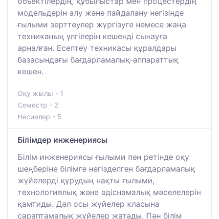
объектілердің, құбылыстар мен процестердің
модельдерін алу және пайдалану негізінде
ғылыми зерттеулер жүргізуге немесе жаңа
техниканың үлгілерін кешенді сынауға
арналған. Есептеу техникасы құралдары
базасындағы бағдарламалық-аппараттық
кешен.
Оқу жылы - 1
Семестр - 2
Несиелер - 5
Білімдер инженериясы
Білім инженериясы ғылыми пән ретінде оқу
шеңберіне білімге негізделген бағдарламалық
жүйелерді құрудың нақты ғылыми,
технологиялық және әдіснамалық мәселелерін
қамтиды. Дәл осы жүйелер класына
сараптамалық жүйелер жатады. Пән білім