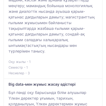
мәдени, кәсіби және арнайы құзыреттерді
меңгеру; мамандық бойынша монологиялық
және диалогтік нысанда ауызша қарым-
қатынас дағдыларын дамыту; магистранттың
ғылыми жұмысымен байланысты
тақырыптарда жазбаша ғылыми қарым-
қатынас дағдыларын дамыту, сондай-ақ
ғылыми саладағы халықаралық
ынтымақтастықтың нысандары мен
түрлерімен танысу.
Оқу жылы - 1
Семестр - 1
Несиелер - 3
Big data-мен жұмыс жасау әдістері
Бұл пәнді оқу барысында білім алушылар
Үлкен деректер ұғымын, тарихын,
қолданылуын, Үлкен деректермен жұмыс