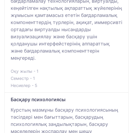
бағдарламалау технологияларын, виртуалды,
кеңейтілген нақтылық ақпараттық жүйелерінің
жұмысын қамтамасыз ететін бағдарламалық
компоненттердің түрлерін, ақиқат, иммерсивті
ортадағы виртуалды нысандарды
визуализациялау және басқару үшін
қолданушы интерфейстерінің аппараттық
және бағдарламалық компоненттерін
меңгереді.
Оқу жылы - 1
Семестр - 1
Несиелер - 5
Басқару психологиясы
Курстың мазмұны басқару психологиясының
тәсілдері мен бағыттарын, басқарудың
психологиялық заңдылықтарын, басқару
мәселелерін жоспарлау мен шешу