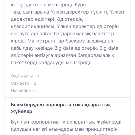
істеу әдістерін меңгереді. Курс
тақырыптарына Үлкен деректер түсінігі, Үлкен
деректер әдістері, Әдістердің
классификациясы, Үлкен деректер әдістерін
енгізуге арналған бағдарламалық пакеттер
кіреді. Магистранттар басқару шешімдерін
қабылдау кезінде Big data әдістерін, Big data
әдістерін енгізуге арналған бағдарламалық
пакеттерді қолдануды меңгереді.
Оқу жылы - 1
Семестр - 2
Несиелер - 5
Білім берудегі корпоративтік ақпараттық
жүйелер
Бұл пән корпоративтік ақпараттық жүйелерді
құрудың негізгі ұғымдары мен принциптерін,