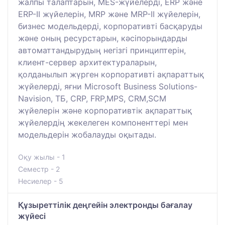
жалпы талаптарын, MES-жүйелерді, ERP және
ERP-II жүйелерін, MRP және MRP-II жүйелерін,
бизнес модельдерді, корпоративті басқаруды
және оның ресурстарын, кәсіпорындарды
автоматтандырудың негізгі принциптерін,
клиент-сервер архитектураларын,
қолданылып жүрген корпоративті ақпараттық
жүйелерді, яғни Microsoft Business Solutions-
Navision, ТБ, CRP, FRP,MPS, CRM,SCM
жүйелерін және корпоративтік ақпараттық
жүйелердің жекелеген компоненттері мен
модельдерін жобалауды оқытады.
Оқу жылы - 1
Семестр - 2
Несиелер - 5
Құзыреттілік деңгейін электронды бағалау
жүйесі