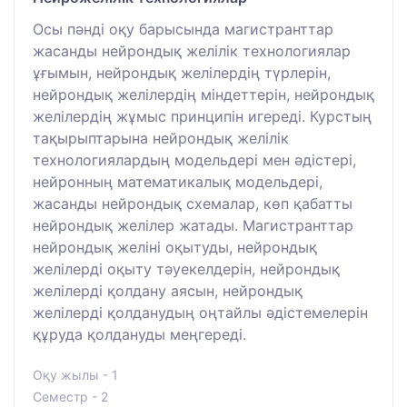
Осы пәнді оқу барысында магистранттар
жасанды нейрондық желілік технологиялар
ұғымын, нейрондық желілердің түрлерін,
нейрондық желілердің міндеттерін, нейрондық
желілердің жұмыс принципін игереді. Курстың
тақырыптарына нейрондық желілік
технологиялардың модельдері мен әдістері,
нейронның математикалық модельдері,
жасанды нейрондық схемалар, көп қабатты
нейрондық желілер жатады. Магистранттар
нейрондық желіні оқытуды, нейрондық
желілерді оқыту тәуекелдерін, нейрондық
желілерді қолдану аясын, нейрондық
желілерді қолданудың оңтайлы әдістемелерін
құруда қолдануды меңгереді.
Оқу жылы - 1
Семестр - 2