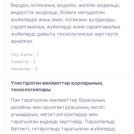
берудің логикалық моделін, желілік модельді,
өндірістік модельді, білімге негізделген
жүйелерде анық емес логиканы қолдануды,
сараптамалық жүйелерді және сараптамалық
жүйелерді дамыту технологиясын зерттеуге
арналған.
Оқу жылы - 1
Семестр - 2
Несиелер - 5
Үлестірілген мәліметтер қорларының
технологиялары
Пән таратылған мәліметтер базасының
дизайны мен архитектурасының негізгі
ұғымдарын, негізгі алгоритмдер мен
таратылған өңдеуді зерттейді. Параллельді,
біртекті, гетерогенді таратылған жүйелерді,