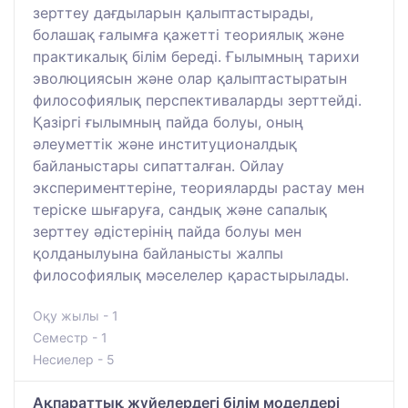
зерттеу дағдыларын қалыптастырады,
болашақ ғалымға қажетті теориялық және
практикалық білім береді. Ғылымның тарихи
эволюциясын және олар қалыптастыратын
философиялық перспективаларды зерттейді.
Қазіргі ғылымның пайда болуы, оның
әлеуметтік және институционалдық
байланыстары сипатталған. Ойлау
эксперименттеріне, теорияларды растау мен
теріске шығаруға, сандық және сапалық
зерттеу әдістерінің пайда болуы мен
қолданылуына байланысты жалпы
философиялық мәселелер қарастырылады.
Оқу жылы - 1
Семестр - 1
Несиелер - 5
Ақпараттық жүйелердегi бiлiм моделдері