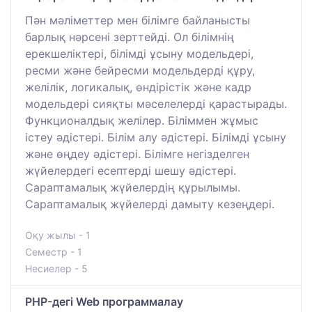
Пән мәліметтер мен білімге байланысты
барлық нәрсені зерттейді. Ол білімнің
ерекшеліктері, білімді ұсыну модельдері,
ресми және бейресми модельдерді құру,
желілік, логикалық, өндірістік және кадр
модельдері сияқты мәселелерді қарастырады.
Функционалдық желілер. Біліммен жұмыс
істеу әдістері. Білім алу әдістері. Білімді ұсыну
және өңдеу әдістері. Білімге негізделген
жүйелердегі есептерді шешу әдістері.
Сараптамалық жүйелердің құрылымы.
Сараптамалық жүйелерді дамыту кезеңдері.
Оқу жылы - 1
Семестр - 1
Несиелер - 5
PHP-дегі Web программалау