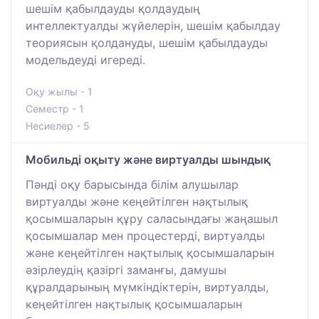
шешім қабылдауды қолдаудың
интеллектуалды жүйелерін, шешім қабылдау
теориясын қолдануды, шешім қабылдауды
модельдеуді игереді.
Оқу жылы - 1
Семестр - 1
Несиелер - 5
Мобильді оқыту және виртуалды шындық
Пәнді оқу барысында білім алушылар
виртуалды және кеңейтілген нақтылық
қосымшаларын құру саласындағы жаңашыл
қосымшалар мен процестерді, виртуалды
және кеңейтілген нақтылық қосымшаларын
әзірлеудің қазіргі заманғы, дамушы
құралдарының мүмкіндіктерін, виртуалды,
кеңейтілген нақтылық қосымшаларын