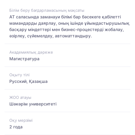
Білім беру бағдарламасының мақсаты
АТ саласында заманауи білімі бар бәсекеге қабілетті
мамандарды даярлау, оның ішінде ұйымдастырушылық
басқару міндеттері мен бизнес-процестерді жобалау,
әзірлеу, сүйемелдеу, автоматтандыру.
Академиялық дәреже
Магистратура
Оқыту тілі
Русский, Қазақша
ЖОО атауы
Шәкәрім университеті
Оқу мерзімі
2 года