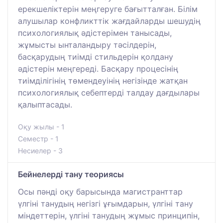
ерекшеліктерін меңгеруге бағытталған. Білім
алушылар конфликттік жағдайларды шешудің
психологиялық әдістерімен танысады,
жұмысты ынталандыру тәсілдерін,
басқарудың тиімді стильдерін қолдану
әдістерін меңгереді. Басқару процесінің
тиімділігінің төмендеуінің негізінде жатқан
психологиялық себептерді талдау дағдылары
қалыптасады.
Оқу жылы - 1
Семестр - 1
Несиелер - 3
Бейнелерді тану теориясы
Осы пәнді оқу барысында магистранттар
үлгіні танудың негізгі ұғымдарын, үлгіні тану
міндеттерін, үлгіні танудың жұмыс принципін,