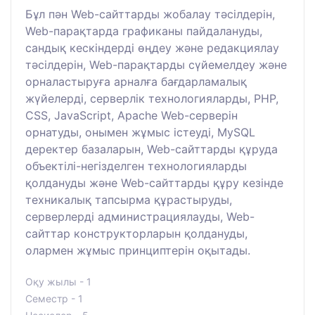
Бұл пән Web-сайттарды жобалау тәсілдерін,
Web-парақтарда графиканы пайдалануды,
сандық кескіндерді өңдеу және редакциялау
тәсілдерін, Web-парақтарды сүйемелдеу және
орналастыруға арналға бағдарламалық
жүйелерді, серверлік технологияларды, РНР,
CSS, JavaScript, Apache Web-серверін
орнатуды, онымен жұмыс істеуді, MySQL
деректер базаларын, Web-сайттарды құруда
объектілі-негізделген технологияларды
қолдануды және Web-сайттарды құру кезінде
техникалық тапсырма құрастыруды,
серверлерді администрациялауды, Web-
сайттар конструкторларын қолдануды,
олармен жұмыс принциптерін оқытады.
Оқу жылы - 1
Семестр - 1