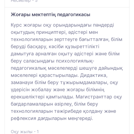
Несиелер - 5
Жоғары мектептің педагогикасы
Курс жоғары оқу орындарындағы пәндерді
оқытудың принциптері, әдістері мен
технологияларын зерттеуге бағытталған, білім
беруді басқару, кәсіби құзыреттілікті
дамытуға арналған оқыту әдістері және білім
беру саласындағы психологиялық-
педагогикалық мәселелерді шешуге дайындық
мәселелері қарастырылады. Дидактика,
заманауи білім беру тұжырымдамалары, оқу
үдерісін жобалау және жоғары білімнің
ерекшеліктері қамтылады. Магистранттар оқу
бағдарламаларын әзірлеу, білім беру
технологияларын тәжірибеде қолдану және
рефлексия дағдыларын меңгереді.
Оқу жылы - 1