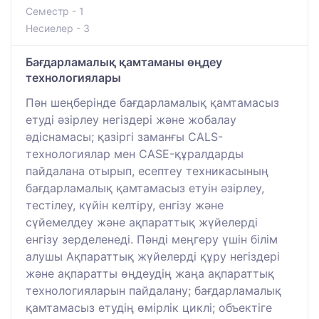
Семестр - 1
Несиелер - 3
Бағдарламалық қамтаманы өңдеу
технологиялары
Пән шеңберінде бағдарламалық қамтамасыз
етуді әзірлеу негіздері және жобалау
әдіснамасы; қазіргі заманғы CALS-
технологиялар мен CASE-құралдарды
пайдалана отырып, есептеу техникасының
бағдарламалық қамтамасыз етуін әзірлеу,
тестілеу, күйін келтіру, енгізу және
сүйемелдеу және ақпараттық жүйелерді
енгізу зерделенеді. Пәнді меңгеру үшін білім
алушы Ақпараттық жүйелерді құру негіздері
және ақпаратты өңдеудің жаңа ақпараттық
технологияларын пайдалану; бағдарламалық
қамтамасыз етудің өмірлік циклі; объектіге