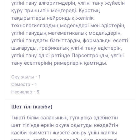
үлгіні тану алгоритмдерін, үлгіні тану жүйесін
құру принципін меңгереді. Курстың
тақырыптары нейрондық желілік
технологиялардың модельдері мен әдістерін,
үлгіні танудың математикалық модельдерін,
үлгіні танудағы бағыттарды, формальды есепті
шығаруды, графикалық үлгіні тану әдістерін,
үлгіні тану әдісі ретінде Персептронды, үлгіні
тану есептерінің римерлерін қамтиды.
Оқу жылы - 1
Семестр - 1
Несиелер - 5
Шет тілі (кәсіби)
Тиісті білім саласының түпнұсқа әдебиетін
шет тілінде еркін оқуға оқытуды көздейтін
кәсіби қызметті жүзеге асыру үшін жалпы