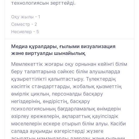
технологиясын зерттейді.
Оқу жылы - 1
Семестр - 2
Несиелер - 5
Медиа құралдары, ғылыми визуализация
және виртуалды шынайылық
Мемлекеттік жоғары оқу орнынан кейінгі білім
беру талаптарына сәйкес білім алушыларда
құзыреттілікті қалыптастыру. Түлектердің
кәсіптік стандарттарды, жобалық қызметтің
өмірлік циклын, персоналды басқару
негіздерінің, өндірістің, басқару
психологиясының бағдарламалық өнімдерін
әзірлеу ережелерін, ақпараттық қауіпсіздік
мәселелерін ескере отырып білім алуы. Кәсіби
салада ауқымды өзгерістерді жүзеге
асыратын мамандарды даярлау және ғылыми