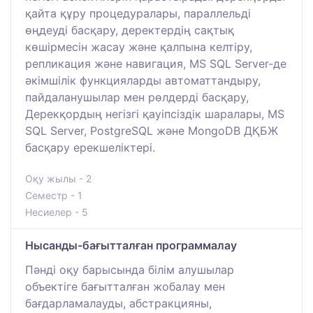
қайта құру процедуралары, параллельді
өңдеуді басқару, деректердің сақтық
көшірмесін жасау және қалпына келтіру,
репликация және навигация, MS SQL Server-де
әкімшілік функцияларды автоматтандыру,
пайдаланушылар мен рөлдерді басқару,
Дерекқордың негізгі қауіпсіздік шаралары, MS
SQL Server, PostgreSQL және MongoDB ДҚБЖ
басқару ерекшеліктері.
Оқу жылы - 2
Семестр - 1
Несиелер - 5
Нысанды-бағытталған программалау
Пәнді оқу барысында білім алушылар
объектіге бағытталған жобалау мен
бағдарламалауды, абстракцияны,