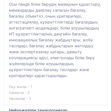
Осы пәнде білім берудің мазмұнын құрастыру,
мамандарды даярлау сапасын бағалау,
бағалау объектісі, оның критерилері,
аттестациялау, құзіреттіліктерді бағалаудың
интегративті модельдері, білім алушылардың
ИТ-құзіреттіліктерінің деңгейін бағалау,
инновациялық бағалау жабдықтары, жоба
тәсілдері, бағалау жабдықтарын жетілдіру
және экспертизалау қатары, дамыту
кооперациясы әдісі, электронды білім беру
жүйелерінде білім алушылардың
құзіреттіліктерін бағалау тәсілдері және
критерилері қарастырылады.
Оқу жылы - 1
Семестр - 2
Несиелер - 5
Нейрожелілік технологиялар