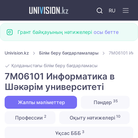
RU
Грант байқауының нәтижелері
осы бетте
Univision.kz
Білім беру бағдарламалары
7M06101 Инф
Қолданыстағы білім беру бағдарламасы
7M06101 Информатика в
Шәкәрім университеті
35
Жалпы мәліметтер
Пәндер
2
10
Профессии
Оқыту нәтижелері
3
Ұқсас БББ