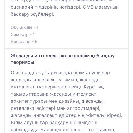
сценарий тілдерінің негіздері. CMS мазмұнын
басқару жүйелері.
Оқу жылы - 1
Семестр - 1
Несиелер - 5
Жасанды интеллект және шешім қабылдау
теориясы
Осы пәнді оқу барысында білім алушылар
жасанды интеллект ұғымын, жасанды
интеллект түрлерін зерттейді. Курстың
тақырыптарына жасанды интеллект
архитектурасы мен дизайны, жасанды
интеллект әдістері мен алгоритмдері,
жасанды интеллект әдістерінің жіктелуі кіреді.
Білім алушылар басқару шешімдерін
қабылдауда жасанды интеллект теориясын,