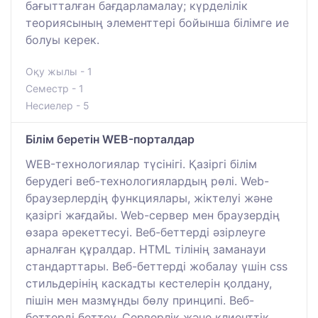
бағытталған бағдарламалау; күрделілік
теориясының элементтері бойынша білімге ие
болуы керек.
Оқу жылы - 1
Семестр - 1
Несиелер - 5
Білім беретін WEB-порталдар
WEB-технологиялар түсінігі. Қазіргі білім
берудегі веб-технологиялардың рөлі. Web-
браузерлердің функциялары, жіктелуі және
қазіргі жағдайы. Web-сервер мен браузердің
өзара әрекеттесуі. Веб-беттерді әзірлеуге
арналған құралдар. HTML тілінің заманауи
стандарттары. Веб-беттерді жобалау үшін css
стильдерінің каскадты кестелерін қолдану,
пішін мен мазмұнды бөлу принципі. Веб-
беттерді беттеу. Серверлік және клиенттік