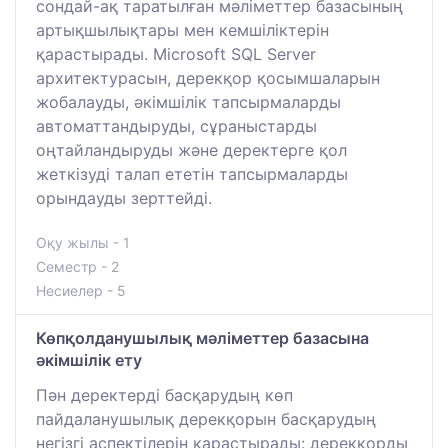
сондай-ақ таратылған мәліметтер базасының
артықшылықтары мен кемшіліктерін
қарастырады. Microsoft SQL Server
архитектурасын, дерекқор қосымшаларын
жобалауды, әкімшілік тапсырмаларды
автоматтандыруды, сұраныстарды
оңтайландыруды және деректерге қол
жеткізуді талап ететін тапсырмаларды
орындауды зерттейді.
Оқу жылы - 1
Семестр - 2
Несиелер - 5
Көпқолданушылық мәліметтер базасына
әкімшілік ету
Пән деректерді басқарудың көп
пайдаланушылық дерекқорын басқарудың
негізгі аспектілерін қарастырады: дерекқорды