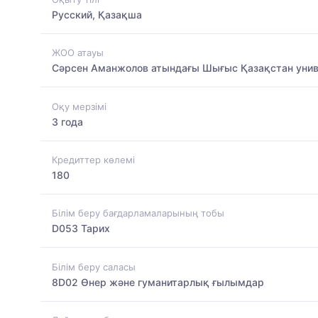
Русский, Қазақша
ЖОО атауы
Сәрсен Аманжолов атындағы Шығыс Қазақстан унив
Оқу мерзімі
3 года
Кредиттер көлемі
180
Білім беру бағдарламаларының тобы
D053 Тарих
Білім беру саласы
8D02 Өнер және гуманитарлық ғылымдар