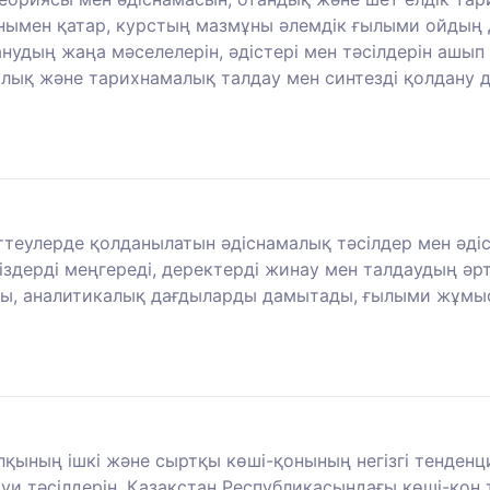
Сонымен қатар, курстың мазмұны әлемдік ғылыми ойд
удың жаңа мәселелерін, әдістері мен тәсілдерін ашып 
ық және тарихнамалық талдау мен синтезді қолдану 
еулерде қолданылатын әдіснамалық тәсілдер мен әдіст
здерді меңгереді, деректерді жинау мен талдаудың әрт
ды, аналитикалық дағдыларды дамытады, ғылыми жұмы
қының ішкі және сыртқы көші-қонының негізгі тенденц
уи тәсілдерін, Қазақстан Республикасындағы көші-қон 