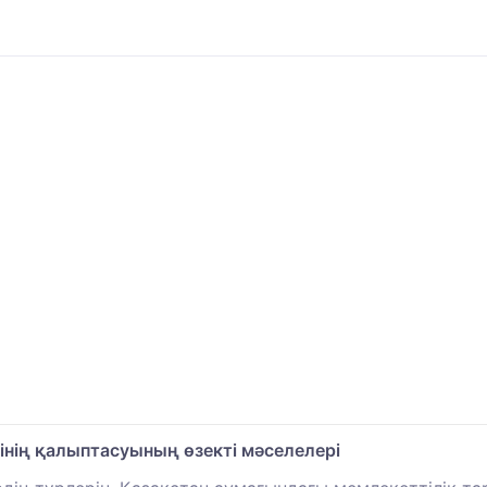
інің қалыптасуының өзекті мәселелері