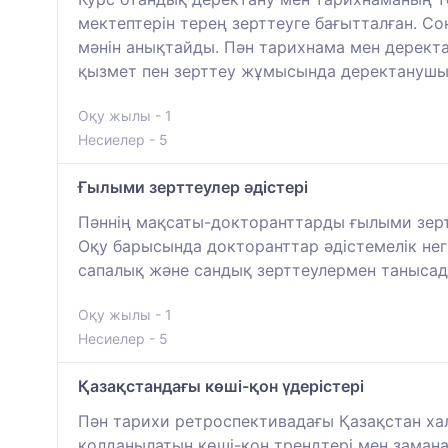
мектептерін терең зерттеуге бағытталған. 
мәнін анықтайды. Пән тарихнама мен деректан
қызмет пен зерттеу жұмысында деректанушыл
Оқу жылы - 1
Несиелер - 5
Ғылыми зерттеулер әдістері
Пәннің мақсаты-докторанттарды ғылыми зертт
Оқу барысында докторанттар әдістемелік негі
сапалық және сандық зерттеулермен таныса
Оқу жылы - 1
Несиелер - 5
Қазақстандағы көші-қон үдерістері
Пән тарихи ретроспективадағы Қазақстан хал
қолданылатын көші-қон трендтері мен замана