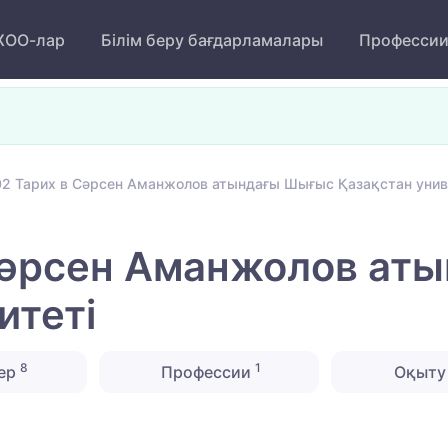
ОО-лар
Білім беру бағдарламалары
Професси
2 Тарих в Сәрсен Аманжолов атындағы Шығыс Қазақстан унив
Сәрсен Аманжолов ат
итеті
8
1
ер
Профессии
Оқыту 