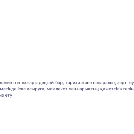
дениеттің жоғары деңгейі бар, тарихи және пәнаралық зертте
етінде іске асыруға, мемлекет пен нарықтың қажеттіліктерін
ыз ету