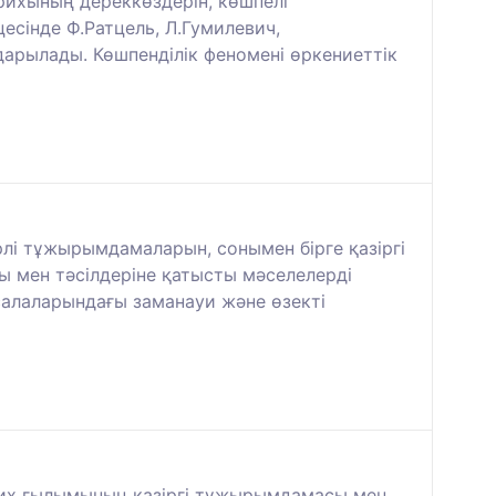
арихының дереккөздерін, көшпелі
есінде Ф.Ратцель, Л.Гумилевич,
дарылады. Көшпенділік феномені өркениеттік
рлі тұжырымдамаларын, сонымен бірге қазіргі
ы мен тәсілдеріне қатысты мәселелерді
 салаларындағы заманауи және өзекті
рих ғылымының қазіргі тұжырымдамасы мен