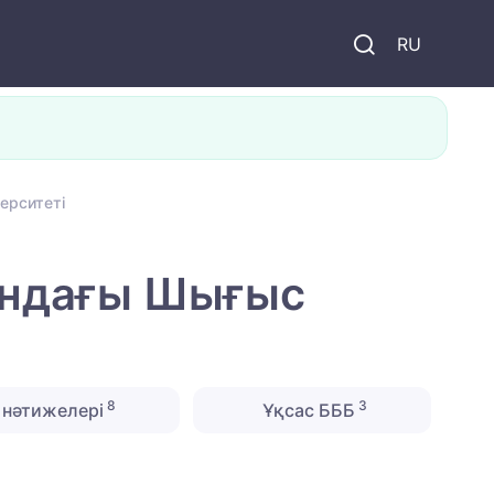
и
RU
ерситеті
ындағы Шығыс
8
3
нәтижелері
Ұқсас БББ