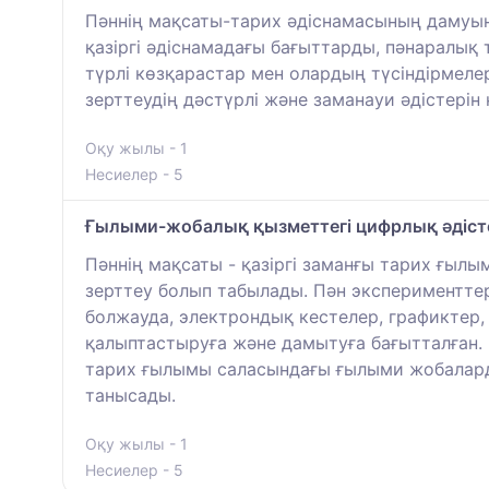
Пәннің мақсаты-тарих әдіснамасының дамуыны
қазіргі әдіснамадағы бағыттарды, пәнаралық
түрлі көзқарастар мен олардың түсіндірмеле
зерттеудің дәстүрлі және заманауи әдістері
Оқу жылы - 1
Несиелер - 5
Ғылыми-жобалық қызметтегі цифрлық әдіст
Пәннің мақсаты - қазіргі заманғы тарих ғы
зерттеу болып табылады. Пән эксперименттер
болжауда, электрондық кестелер, графиктер
қалыптастыруға және дамытуға бағытталған. 
тарих ғылымы саласындағы ғылыми жобаларды
танысады.
Оқу жылы - 1
Несиелер - 5