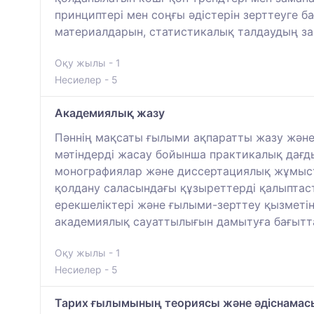
принциптері мен соңғы әдістерін зерттеуге б
материалдарын, статистикалық талдаудың за
Оқу жылы - 1
Несиелер - 5
Академиялық жазу
Пәннің мақсаты ғылыми ақпаратты жазу және
мәтіндерді жасау бойынша практикалық дағд
монографиялар және диссертациялық жұмыста
қолдану саласындағы құзыреттерді қалыптас
ерекшеліктері және ғылыми-зерттеу қызметін 
академиялық сауаттылығын дамытуға бағытта
Оқу жылы - 1
Несиелер - 5
Тарих ғылымының теориясы және әдіснамас