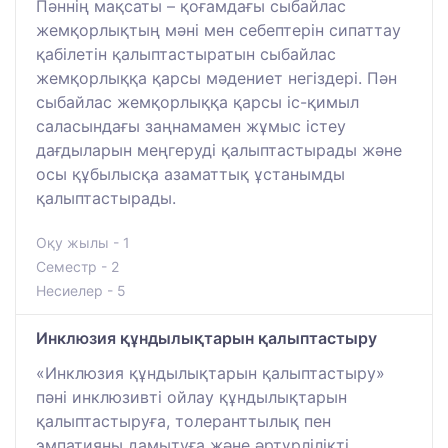
Пәннің мақсаты – қоғамдағы сыбайлас
жемқорлықтың мәні мен себептерін сипаттау
қабілетін қалыптастыратын сыбайлас
жемқорлыққа қарсы мәдениет негіздері. Пән
сыбайлас жемқорлыққа қарсы іс-қимыл
саласындағы заңнамамен жұмыс істеу
дағдыларын меңгеруді қалыптастырады және
осы құбылысқа азаматтық ұстанымды
қалыптастырады.
Оқу жылы - 1
Семестр - 2
Несиелер - 5
Инклюзия құндылықтарын қалыптастыру
«Инклюзия құндылықтарын қалыптастыру»
пәні инклюзивті ойлау құндылықтарын
қалыптастыруға, толеранттылық пен
эмпатияны дамытуға және әртүрлілікті