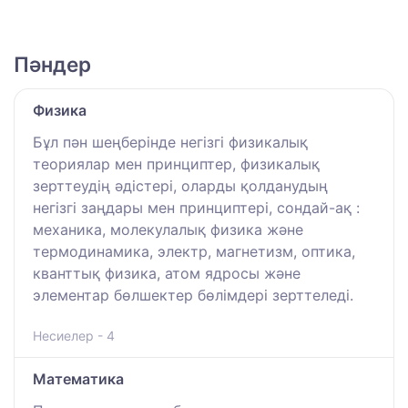
Пәндер
Физика
Бұл пән шеңберінде негізгі физикалық
теориялар мен принциптер, физикалық
зерттеудің әдістері, оларды қолданудың
негізгі заңдары мен принциптері, сондай-ақ :
механика, молекулалық физика және
термодинамика, электр, магнетизм, оптика,
кванттық физика, атом ядросы және
элементар бөлшектер бөлімдері зерттеледі.
Несиелер - 4
Математика