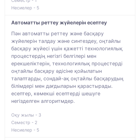
Семестр - 1
Несиелер - 5
Автоматты реттеу жүйелерін есептеу
Пән автоматты реттеу және басқару
жүйелерін талдау және синтездеу, оңтайлы
басқару жүйесі үшін қажетті технологиялық
процестердің негізгі белгілері мен
ерекшеліктерін, технологиялық процестерді
оңтайлы басқару әдісіне қойылатын
талаптарды, сондай-ақ оңтайлы басқарудың
білімдері мен дағдыларын қарастырады.
есептер, көмекші есептерді шешуге
негізделген алгоритмдер.
Оқу жылы - 3
Семестр - 2
Несиелер - 5