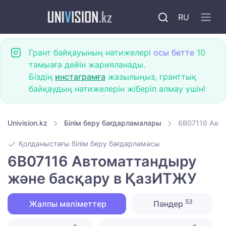
RU
Грант байқауының нәтижелері
осы бетте
10
тамызға дейін жарияланады.
Біздің
инстаграмға
жазылыңыз, гранттық
байқаудың нәтижелерін жіберіп алмау үшін!
Univision.kz
Білім беру бағдарламалары
6B07116 Авт
Қолданыстағы білім беру бағдарламасы
6B07116 Автоматтандыру
және басқару в ҚазИТЖУ
53
Жалпы мәліметтер
Пәндер