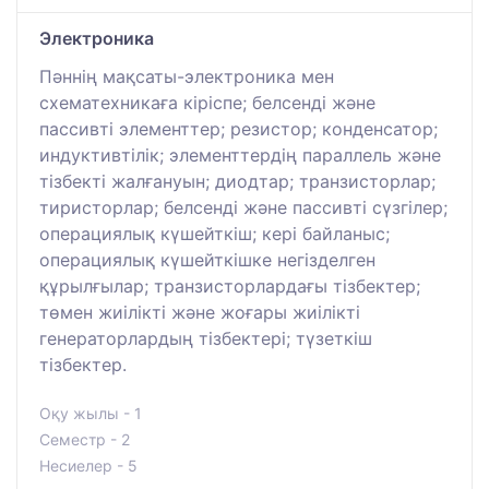
Электроника
Пәннің мақсаты-электроника мен
схематехникаға кіріспе; белсенді және
пассивті элементтер; резистор; конденсатор;
индуктивтілік; элементтердің параллель және
тізбекті жалғануын; диодтар; транзисторлар;
тиристорлар; белсенді және пассивті сүзгілер;
операциялық күшейткіш; кері байланыс;
операциялық күшейткішке негізделген
құрылғылар; транзисторлардағы тізбектер;
төмен жиілікті және жоғары жиілікті
генераторлардың тізбектері; түзеткіш
тізбектер.
Оқу жылы - 1
Семестр - 2
Несиелер - 5