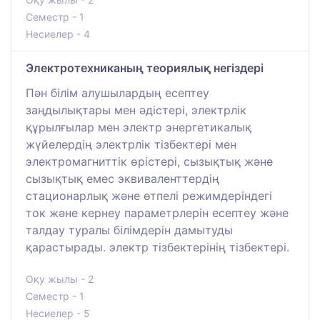
Семестр - 1
Несиелер - 4
Электротехниканың теориялық негіздері
Пән білім алушылардың есептеу
заңдылықтары мен әдістері, электрлік
құрылғылар мен электр энергетикалық
жүйелердің электрлік тізбектері мен
электромагниттік өрістері, сызықтық және
сызықтық емес эквиваленттердің
стационарлық және өтпелі режимдеріндегі
ток және кернеу параметрлерін есептеу және
талдау туралы білімдерін дамытуды
қарастырады. электр тізбектерінің тізбектері.
Оқу жылы - 2
Семестр - 1
Несиелер - 5