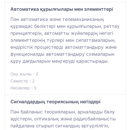
Автоматика құрылғылары мен элементтері
Пән автоматика және телемеханиканың
құрамдас бөліктері мен құрылғыларын, реттеу
принциптерін, автоматты жүйелердің негізгі
элементтерінің түрлері мен сипаттамаларын,
өндірістік процестерді автоматтандыру және
функционалды автоматтандыру схемаларын
құру дағдыларын меңгеруді қарастырады.
Оқу жылы - 2
Семестр - 2
Несиелер - 5
Сигналдардың теориясының негiздерi
Пән байланыс теорияларын, арналарды бөлу
әдістерін, оптикалық және радиобайланысты
пайдалана отырып сигналдың әртүрлілігін,