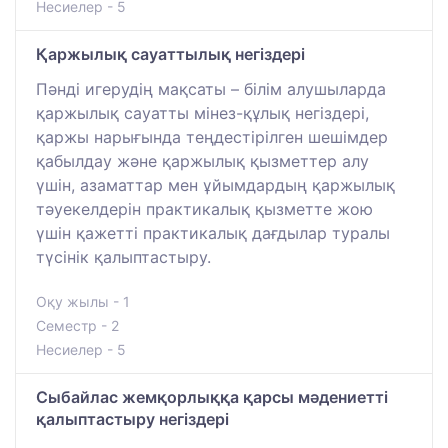
Несиелер - 5
Қаржылық сауаттылық негіздері
Пәнді игерудің мақсаты – білім алушыларда
қаржылық сауатты мінез-құлық негіздері,
қаржы нарығында теңдестірілген шешімдер
қабылдау және қаржылық қызметтер алу
үшін, азаматтар мен ұйымдардың қаржылық
тәуекелдерін практикалық қызметте жою
үшін қажетті практикалық дағдылар туралы
түсінік қалыптастыру.
Оқу жылы - 1
Семестр - 2
Несиелер - 5
Сыбайлас жемқорлыққа қарсы мәдениетті
қалыптастыру негіздері