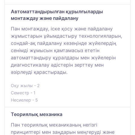
Автоматтандырылған құрылғыларды
монтаждау және пайдалану
Пән монтаждау, іске қосу және пайдалану
жұмыстарын ұйымдастыру технологияларын,
сондай-ақ пайдалану кезеңінде жүйелердің
сенімді жұмысын қамтамасыз ететін
автоматтандыру құралдары мен жүйелерін
диагностикалау әдістерін зерттеу мен
әзірлеуді қарастырады.
Оқу жылы - 2
Семестр - 1
Несиелер - 5
Теориялық механика
Пән теориялық механиканың негізгі
принциптері мен заңдарын меңгеруді және