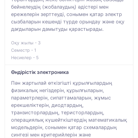
бейнелеудің (жобалаудың) әдістері мен
ережелерін зерттеуді, сонымен қатар электр
сызбаларын кешенді түрде орындау және оқу
дағдыларын дамытуды қарастырады.
Оқу жылы - 3
Семестр - 1
Несиелер - 5
Өндірістік электроника
Пән жартылай өткізгішті құрылғылардың
физикалық негіздерін, құрылғыларын,
параметрлерін, сипаттамаларын, жұмыс
ерекшеліктерін, диодтардың,
транзисторлардың, теристорлардың,
операциялық күшейткіштердің математикалық
модельдерін, сонымен қатар схемалардың
синтезі мен критерийлерін және