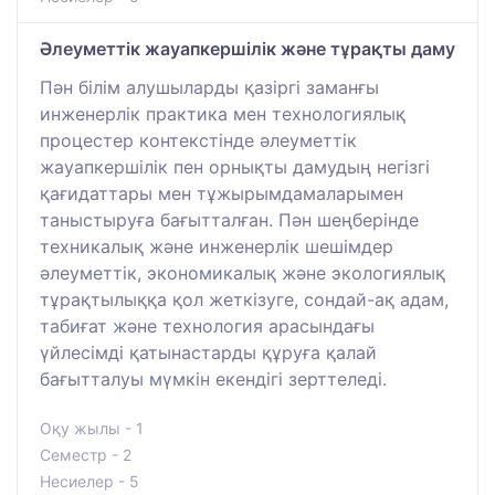
Әлеуметтік жауапкершілік және тұрақты даму
Пән білім алушыларды қазіргі заманғы
инженерлік практика мен технологиялық
процестер контекстінде әлеуметтік
жауапкершілік пен орнықты дамудың негізгі
қағидаттары мен тұжырымдамаларымен
таныстыруға бағытталған. Пән шеңберінде
техникалық және инженерлік шешімдер
әлеуметтік, экономикалық және экологиялық
тұрақтылыққа қол жеткізуге, сондай-ақ адам,
табиғат және технология арасындағы
үйлесімді қатынастарды құруға қалай
бағытталуы мүмкін екендігі зерттеледі.
Оқу жылы - 1
Семестр - 2
Несиелер - 5