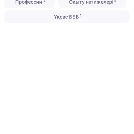
2
9
Профессии
Оқыту нәтижелері
1
Ұқсас БББ