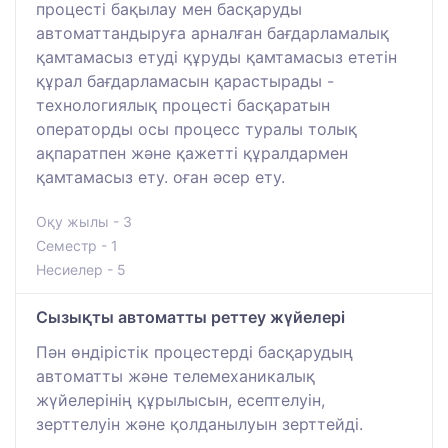
процесті бақылау мен басқаруды
автоматтандыруға арналған бағдарламалық
қамтамасыз етуді құруды қамтамасыз ететін
құрал бағдарламасын қарастырады -
технологиялық процесті басқаратын
операторды осы процесс туралы толық
ақпаратпен және қажетті құралдармен
қамтамасыз ету. оған әсер ету.
Оқу жылы - 3
Семестр - 1
Несиелер - 5
Сызықты автоматты реттеу жүйелері
Пән өндірістік процестерді басқарудың
автоматты және телемеханикалық
жүйелерінің құрылысын, есептелуін,
зерттелуін және қолданылуын зерттейді.