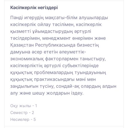
Кәсіпкерлік негіздері
Пәнді игерудің мақсаты-білім алушыларды
кәсіпкерлік ойлау тәсілімен, кәсіпкерлік
қызметті ұйымдастырудың әртүрлі
тәсілдерімен, менеджмент өнерімен және
Қазақстан Республикасында бизнестің
дамуына әсер ететін әлеуметтік-
экономикалық факторлармен таныстыру,
кәсіпкерліктің әртүрлі субъектілерінде
құқықтық проблемалардың туындауының
құқықтық практикасындағы мәні мен
заңдылығын түсіну, сондай-ақ олардың алдын
алу және шешу жолдарын іздеу.
Оқу жылы - 1
Семестр - 2
Несиелер - 5