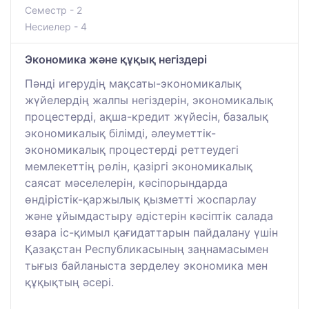
Семестр - 2
Несиелер - 4
Экономика және құқық негіздері
Пәнді игерудің мақсаты-экономикалық
жүйелердің жалпы негіздерін, экономикалық
процестерді, ақша-кредит жүйесін, базалық
экономикалық білімді, әлеуметтік-
экономикалық процестерді реттеудегі
мемлекеттің рөлін, қазіргі экономикалық
саясат мәселелерін, кәсіпорындарда
өндірістік-қаржылық қызметті жоспарлау
және ұйымдастыру әдістерін кәсіптік салада
өзара іс-қимыл қағидаттарын пайдалану үшін
Қазақстан Республикасының заңнамасымен
тығыз байланыста зерделеу экономика мен
құқықтың әсері.