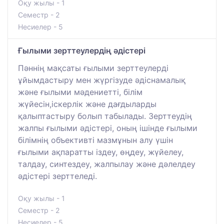
Оқу жылы - 1
Семестр - 2
Несиелер - 5
Ғылыми зерттеулердің әдістері
Пәннің мақсаты ғылыми зерттеулерді
ұйымдастыру мен жүргізуде әдіснамалық
және ғылыми мәдениетті, білім
жүйесін,іскерлік және дағдыларды
қалыптастыру болып табылады. Зерттеудің
жалпы ғылыми әдістері, оның ішінде ғылыми
білімнің объективті мазмұнын алу үшін
ғылыми ақпаратты іздеу, өңдеу, жүйелеу,
талдау, синтездеу, жалпылау және дәлелдеу
әдістері зерттеледі.
Оқу жылы - 1
Семестр - 2
Несиелер - 5