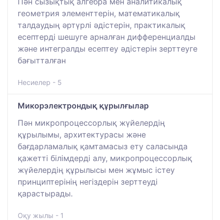
Пән сызықтық алгебра мен аналитикалық
геометрия элементтерін, математикалық
талдаудың әртүрлі әдістерін, практикалық
есептерді шешуге арналған дифференциалды
және интегралды есептеу әдістерін зерттеуге
бағытталған
Несиелер - 5
Микорэлектрондық құрылғылар
Пән микропроцессорлық жүйелердің
құрылымы, архитектурасы және
бағдарламалық қамтамасыз ету саласында
қажетті білімдерді алу, микропроцессорлық
жүйелердің құрылысы мен жұмыс істеу
принциптерінің негіздерін зерттеуді
қарастырады.
Оқу жылы - 1