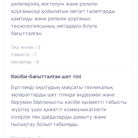
релелерінің жіктелуін және релелік
қорғанысқа қойылатын негізгі талаптарды
қамтиды және релелік қорғаныс
технологиясының негіздерін білуге ​​
бағытталған.
Оқу жылы - 2
Семестр - 1
Несиелер - 4
Кәсіби-бағытталған шет тілі
Бұл пәнді оқытудың мақсаты техникалық
ақпараттарды шет тілінде өңдеумен және
берумен байланысты кәсіби қызметті табысты
жүргізу үшін қажетті коммуникативтік
іскерлік пен дағдыларды дамыту және
пысықтау болып табылады.
Оқу жылы - 2