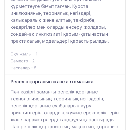
құрметтеуге бағытталған. Курста
инклюзияның теориялық негіздері,
халықаралық және ұлттық тәжірибе,
кедергілер мен оларды еңсеру жолдары,
сондай-ақ инклюзивті қарым-қатынастың
практикалық модельдері қарастырылады.
Оқу жылы - 1
Семестр - 2
Несиелер - 5
Релелік қорғаныс және автоматика
Пән қазіргі заманғы релелік қорғаныс
технологиясының теориялық негіздерін,
релелік қорғаныс сұлбаларын құру
принциптерін, олардың жұмыс ерекшеліктерін
және параметрлерді таңдауды қарастырады.
Пән релелік қорғаныстың мақсатын, қорғаныс