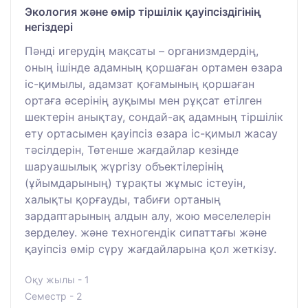
Экология және өмір тіршілік қауіпсіздігінің
негіздері
Пәнді игерудің мақсаты – организмдердің,
оның ішінде адамның қоршаған ортамен өзара
іс-қимылы, адамзат қоғамының қоршаған
ортаға әсерінің ауқымы мен рұқсат етілген
шектерін анықтау, сондай-ақ адамның тіршілік
ету ортасымен қауіпсіз өзара іс-қимыл жасау
тәсілдерін, Төтенше жағдайлар кезінде
шаруашылық жүргізу объектілерінің
(ұйымдарының) тұрақты жұмыс істеуін,
халықты қорғауды, табиғи ортаның
зардаптарының алдын алу, жою мәселелерін
зерделеу. және техногендік сипаттағы және
қауіпсіз өмір сүру жағдайларына қол жеткізу.
Оқу жылы - 1
Семестр - 2