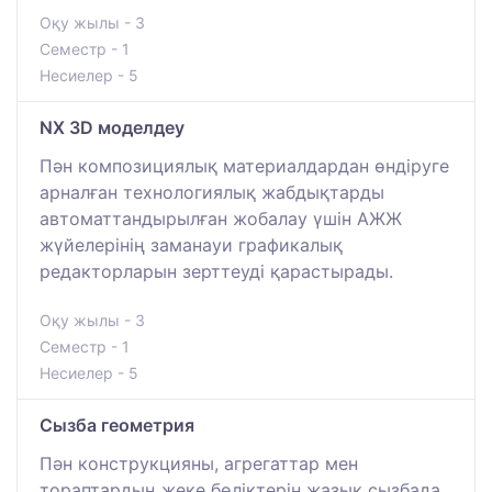
Оқу жылы - 3
Семестр - 1
Несиелер - 5
NX 3D моделдеу
Пән композициялық материалдардан өндіруге
арналған технологиялық жабдықтарды
автоматтандырылған жобалау үшін АЖЖ
жүйелерінің заманауи графикалық
редакторларын зерттеуді қарастырады.
Оқу жылы - 3
Семестр - 1
Несиелер - 5
Сызба геометрия
Пән конструкцияны, агрегаттар мен
тораптардың жеке бөліктерін жазық сызбада