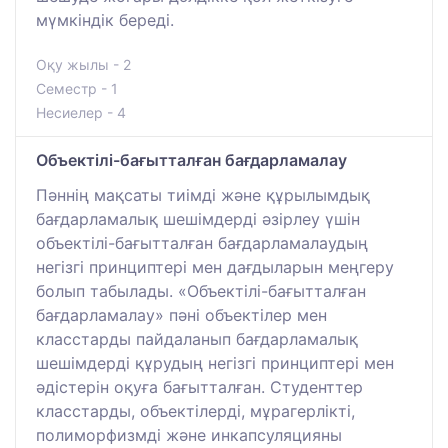
мүмкіндік береді.
Оқу жылы - 2
Семестр - 1
Несиелер - 4
Объектілі-бағытталған бағдарламалау
Пәннің мақсаты тиімді және құрылымдық
бағдарламалық шешімдерді әзірлеу үшін
объектілі-бағытталған бағдарламалаудың
негізгі принциптері мен дағдыларын меңгеру
болып табылады. «Объектілі-бағытталған
бағдарламалау» пәні объектілер мен
класстарды пайдаланып бағдарламалық
шешімдерді құрудың негізгі принциптері мен
әдістерін оқуға бағытталған. Студенттер
класстарды, объектілерді, мұрагерлікті,
полиморфизмді және инкапсуляцияны