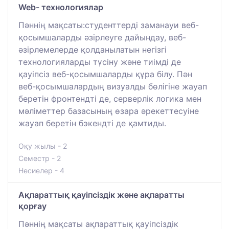
Web- технологиялар
Пәннің мақсаты:студенттерді заманауи веб-
қосымшаларды әзірлеуге дайындау, веб-
әзірлемелерде қолданылатын негізгі
технологияларды түсіну және тиімді де
қауіпсіз веб-қосымшаларды құра білу. Пән
веб-қосымшалардың визуалды бөлігіне жауап
беретін фронтендті де, серверлік логика мен
мәліметтер базасының өзара әрекеттесуіне
жауап беретін бэкендті де қамтиды.
Оқу жылы - 2
Семестр - 2
Несиелер - 4
Ақпараттық қауіпсіздік және ақпаратты
қорғау
Пәннің мақсаты ақпараттық қауіпсіздік