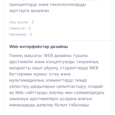
принциптерді және технологияларды
зерттеуге арналған.
Оқу жылы - 2
Семестр - 2
Несиелер - 5
Web-интерфейстер дизайны
Пәннің мақсаты: WEB дизайны туралы
әдістемелік және концептуалды теориялық
ақпаратты оқып үйрену, студенттерде WEB
беттерімен жұмыс істеу және
мультимедиялық элементтерді тиімді
үйлестіру дағдыларын қалыптастыру, сондай-
ақ Web-сайттарды әзірлеу мен сүйемелдеудің
заманауи әдістемелерін қолдана алатын
мамандарды даярлау болып табылады.