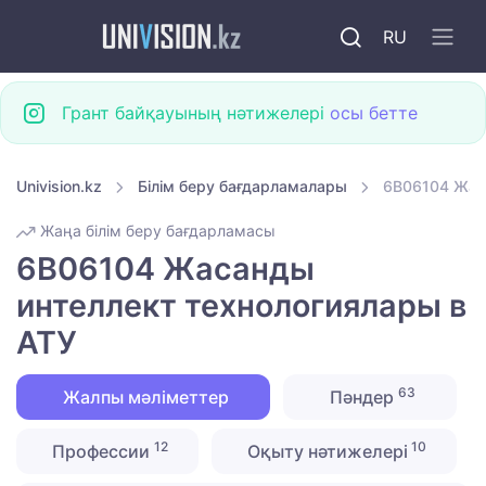
RU
Грант байқауының нәтижелері
осы бетте
Univision.kz
Білім беру бағдарламалары
6B06104 Жас
Жаңа білім беру бағдарламасы
6B06104 Жасанды
интеллект технологиялары в
АТУ
63
Жалпы мәліметтер
Пәндер
12
10
Профессии
Оқыту нәтижелері