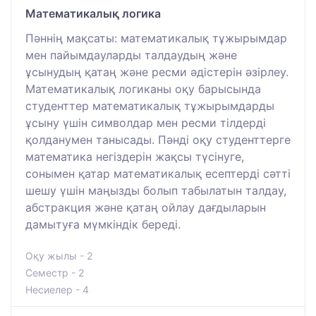
Математикалық логика
Пәннің мақсаты: математикалық тұжырымдар
мен пайымдауларды талдаудың және
ұсынудың қатаң және ресми әдістерін әзірлеу.
Математикалық логиканы оқу барысында
студенттер математикалық тұжырымдарды
ұсыну үшін символдар мен ресми тілдерді
қолданумен танысады. Пәнді оқу студенттерге
математика негіздерін жақсы түсінуге,
сонымен қатар математикалық есептерді сәтті
шешу үшін маңызды болып табылатын талдау,
абстракция және қатаң ойлау дағдыларын
дамытуға мүмкіндік береді.
Оқу жылы - 2
Семестр - 2
Несиелер - 4