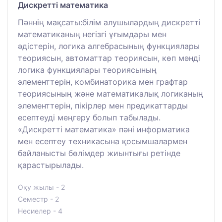
Дискретті математика
Пәннің мақсаты:білім алушылардың дискретті
математиканың негізгі ұғымдары мен
әдістерін, логика алгебрасының функциялары
теориясын, автоматтар теориясын, көп мәнді
логика функциялары теориясының
элементтерін, комбинаторика мен графтар
теориясының және математикалық логиканың
элементтерін, пікірлер мен предикаттарды
есептеуді меңгеру болып табылады.
«Дискретті математика» пәні информатика
мен есептеу техникасына қосымшалармен
байланысты бөлімдер жиынтығы ретінде
қарастырылады.
Оқу жылы - 2
Семестр - 2
Несиелер - 4