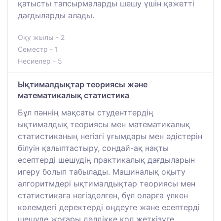
қатысты тапсырмаларды шешу үшін қажетті
дағдыларды алады.
Оқу жылы - 2
Семестр - 1
Несиелер - 5
Ықтималдықтар теориясы және
математикалық статистика
Бұл пәннің мақсаты студенттердің
ықтималдық теориясы мен математикалық
статистиканың негізгі ұғымдары мен әдістерін
білуін қалыптастыру, сондай-ақ нақты
есептерді шешудің практикалық дағдыларын
игеру болып табылады. Машиналық оқыту
алгоритмдері ықтималдықтар теориясы мен
статистикаға негізделген, бұл оларға үлкен
көлемдегі деректерді өңдеуге және есептерді
шешуде жоғары дәлдікке қол жеткізуге