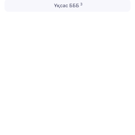
3
Ұқсас БББ