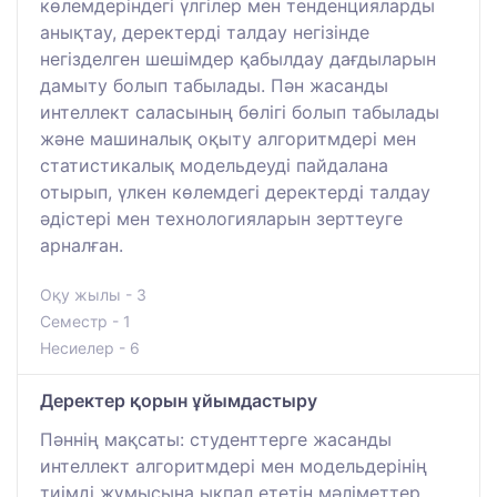
көлемдеріндегі үлгілер мен тенденцияларды
анықтау, деректерді талдау негізінде
негізделген шешімдер қабылдау дағдыларын
дамыту болып табылады. Пән жасанды
интеллект саласының бөлігі болып табылады
және машиналық оқыту алгоритмдері мен
статистикалық модельдеуді пайдалана
отырып, үлкен көлемдегі деректерді талдау
әдістері мен технологияларын зерттеуге
арналған.
Оқу жылы - 3
Семестр - 1
Несиелер - 6
Деректер қорын ұйымдастыру
Пәннің мақсаты: студенттерге жасанды
интеллект алгоритмдері мен модельдерінің
тиімді жұмысына ықпал ететін мәліметтер