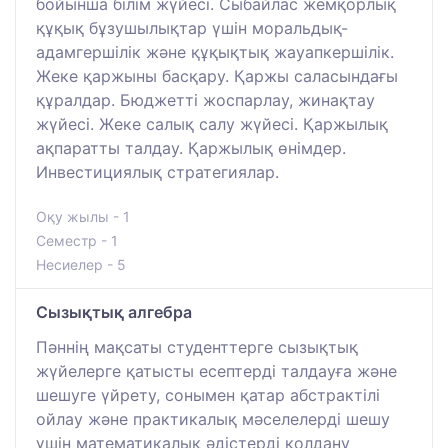
бойынша білім жүйесі. Сыбайлас жемқорлық
құқық бұзушылықтар үшін моральдық-
адамгершілік және құқықтық жауапкершілік.
Жеке қаржыны басқару. Қаржы саласындағы
құралдар. Бюджетті жоспарлау, жинақтау
жүйесі. Жеке салық салу жүйесі. Қаржылық
ақпаратты талдау. Қаржылық өнімдер.
Инвестициялық стратегиялар.
Оқу жылы - 1
Семестр - 1
Несиелер - 5
Сызықтық алгебра
Пәннің мақсаты студенттерге сызықтық
жүйелерге қатысты есептерді талдауға және
шешуге үйрету, сонымен қатар абстрактілі
ойлау және практикалық мәселелерді шешу
үшін математикалық әдістерді қолдану