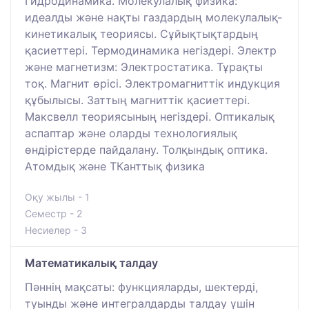
Гидродинамика. Молекулалық физика:
идеалды және нақты газдардың молекулалық-
кинетикалық теориясы. Сұйықтықтардың
қасиеттері. Термодинамика негіздері. Электр
және магнетизм: Электростатика. Тұрақты
тоқ. Магнит өрісі. Электромагниттік индукция
құбылысы. Заттың магниттік қасиеттері.
Максвелл теориясының негіздері. Оптикалық
аспаптар және оларды технологиялық
өндірістерде пайдалану. Толқындық оптика.
Атомдық және ТКанттық физика
Оқу жылы - 1
Семестр - 2
Несиелер - 3
Математикалық талдау
Пәннің мақсаты: функцияларды, шектерді,
туынды және интегралдарды талдау үшін