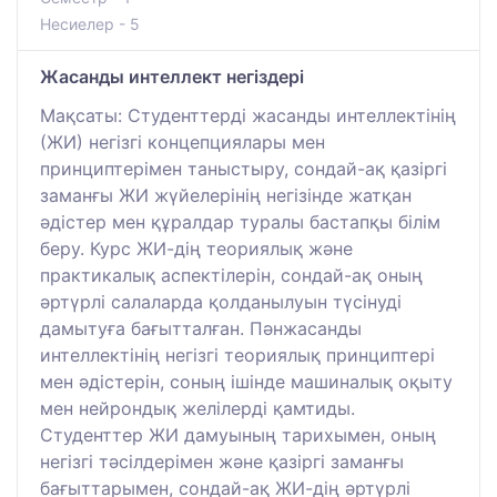
Несиелер - 5
Жасанды интеллект негіздері
Мақсаты: Студенттерді жасанды интеллектінің
(ЖИ) негізгі концепциялары мен
принциптерімен таныстыру, сондай-ақ қазіргі
заманғы ЖИ жүйелерінің негізінде жатқан
әдістер мен құралдар туралы бастапқы білім
беру. Курс ЖИ-дің теориялық және
практикалық аспектілерін, сондай-ақ оның
әртүрлі салаларда қолданылуын түсінуді
дамытуға бағытталған. Пәнжасанды
интеллектінің негізгі теориялық принциптері
мен әдістерін, соның ішінде машиналық оқыту
мен нейрондық желілерді қамтиды.
Студенттер ЖИ дамуының тарихымен, оның
негізгі тәсілдерімен және қазіргі заманғы
бағыттарымен, сондай-ақ ЖИ-дің әртүрлі