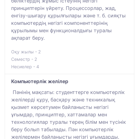
бөліктердің жұмыс істеуінің негізгі
принциптерін үйрету. Процессорлар, жад,
енгізу-шығару құрылғылары және т. б. сияқты
компьютердің негізгі компоненттерінің
құрылымы мен функционалдығы туралы
ақпарат беру.
Оқу жылы - 2
Семестр - 2
Несиелер - 4
Компьютерлік желілер
Пәнінің мақсаты: студенттерге компьютерлік
желілерді құру, басқару және техникалық
қызмет көрсетумен байланысты негізгі
ұғымдар, принциптер, хаттамалар мен
технологиялар туралы терең білім мен түсінік
беру болып табылады. Пән компьютерлік
желілермен байланысты негізгі ұғымдарды,