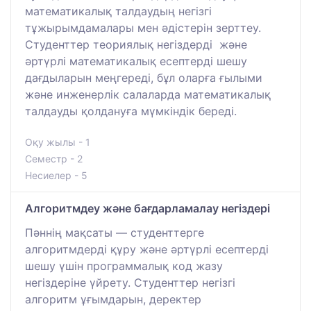
математикалық талдаудың негізгі
тұжырымдамалары мен әдістерін зерттеу.
Студенттер теориялық негіздерді және
әртүрлі математикалық есептерді шешу
дағдыларын меңгереді, бұл оларға ғылыми
және инженерлік салаларда математикалық
талдауды қолдануға мүмкіндік береді.
Оқу жылы - 1
Семестр - 2
Несиелер - 5
Алгоритмдеу және бағдарламалау негіздері
Пәннің мақсаты –– студенттерге
алгоритмдерді құру және әртүрлі есептерді
шешу үшін программалық код жазу
негіздеріне үйрету. Студенттер негізгі
алгоритм ұғымдарын, деректер