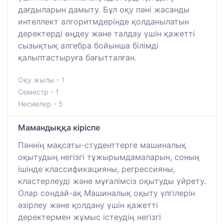
дағдыларын дамыту. Бұл оқу пәні жасанды
интеллект алгоритмдерінде қолданылатын
деректерді өңдеу және талдау үшін қажетті
сызықтық алгебра бойынша білімді
қалыптастыруға бағытталған.
Оқу жылы - 1
Семестр - 1
Несиелер - 5
Мамандыққа кіріспе
Пәннің мақсаты-студенттерге машиналық
оқытудың негізгі тұжырымдамаларын, соның
ішінде классификацияны, регрессияны,
кластерлеуді және мұғалімсіз оқытуды үйрету.
Олар сондай-ақ Машиналық оқыту үлгілерін
әзірлеу және қолдану үшін қажетті
деректермен жұмыс істеудің негізгі