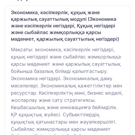
Экономика, кәсіпкерлік, құқық және
қаржылық сауаттылық модулі (Экономика
және кәсіпкерлік негіздері, Құқық негіздері
және сыбайлас жемқорлыққа қарсы
мәдениет, қаржылық сауаттылық негіздері)
Мақсаты: экономика, кәсіпкерлік негіздері,
құқық негіздері және сыбайлас жемқорлыққа
қарсы мәдениет және қаржылық сауаттылық
бойынша базалық білімді қалыптастыру.
Экономика негіздері. Экономикалық даму
мәселелері. Экономикалық қажеттіліктер мен
ресурстар. Кәсіпкерліктің мәні, бизнес моделі,
жоспарлау және сату стратегиясы.
Көшбасшылық және инновацияға бейімділік.
ҚР құқықтық жүйесі. Субъектілердің
құқықтық қатынастары мен жауапкершілігі.
Сыбайлас жемқорлыққа қарсы мәдениет