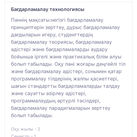
Бағдарламалау технологиясы
Пәннің мақсаты:негізгі бағдарламалау
принциптерін зерттеу, дұрыс бағдарламалау
дағдыларын игеру, студенттердің
бағдарламалау теориясы, бағдарламалау
әдістері және бағдарламаларды аудару
бойынша іргелі және практикалық білім алуы
болып табылады. Оқу пәні жоғары деңгейлі тіл
және бағдарламалау әдістері, сонымен қатар
программалау тілдерінің жалпы қасиеттері,
шағын стандартты бағдарламаларды талдау
және сауатты әзірлеу әдістері,
программалаудың әртүрлі тәсілдері,
бағдарламалау парадигмаларын зерттеу
болып табылады.
Оқу жылы - 2
Семестр - 1