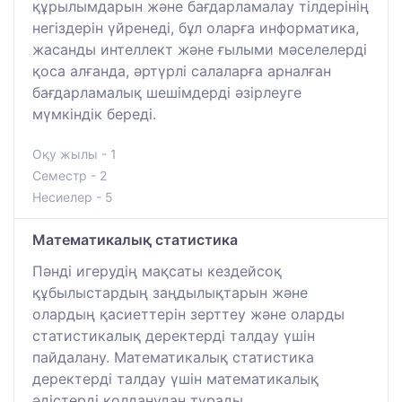
құрылымдарын және бағдарламалау тілдерінің
негіздерін үйренеді, бұл оларға информатика,
жасанды интеллект және ғылыми мәселелерді
қоса алғанда, әртүрлі салаларға арналған
бағдарламалық шешімдерді әзірлеуге
мүмкіндік береді.
Оқу жылы - 1
Семестр - 2
Несиелер - 5
Математикалық статистика
Пәнді игерудің мақсаты кездейсоқ
құбылыстардың заңдылықтарын және
олардың қасиеттерін зерттеу және оларды
статистикалық деректерді талдау үшін
пайдалану. Математикалық статистика
деректерді талдау үшін математикалық
әдістерді қолданудан тұрады.