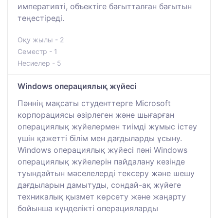
императивті, объектіге бағытталған бағытын
теңестіреді.
Оқу жылы - 2
Семестр - 1
Несиелер - 5
Windows операциялық жүйесі
Пәннің мақсаты студенттерге Microsoft
корпорациясы әзірлеген және шығарған
операциялық жүйелермен тиімді жұмыс істеу
үшін қажетті білім мен дағдыларды ұсыну.
Windows операциялық жүйесі пәні Windows
операциялық жүйелерін пайдалану кезінде
туындайтын мәселелерді тексеру және шешу
дағдыларын дамытуды, сондай-ақ жүйеге
техникалық қызмет көрсету және жаңарту
бойынша күнделікті операцияларды