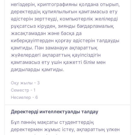
негіздерін, криптографияны қолдана отырып,
деректердің құпиялылығын қамтамасыз ету
әдістерін зерттеуді, компьютерлік желілерді
рұқсатсыз кіруден, зиянды бағдарламалық
жасақтамадан және басқа да
киберқауіптерден қорғау әдістерін талдауды
қамтиды. Пән заманауи ақпараттық
жүйелердегі ақпараттың қауіпсіздігін
қамтамасыз ету үшін қажетті білім мен
дағдыларды қамтиды.
Оқу жылы - 3
Семестр - 1
Несиелер - 6
Деректерді интеллектуалды талдау
Бұл пәннің мақсаты студенттердің
деректермен жұмыс істеу, ақпараттың үлкен