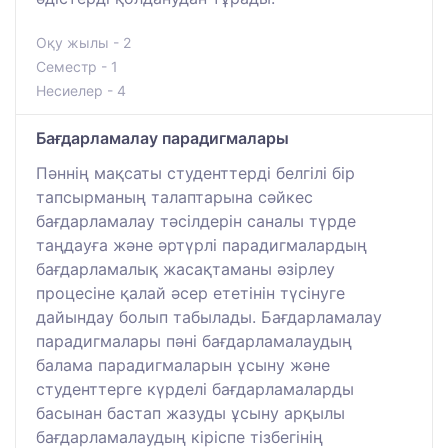
Оқу жылы - 2
Семестр - 1
Несиелер - 4
Бағдарламалау парадигмалары
Пәннің мақсаты студенттерді белгілі бір
тапсырманың талаптарына сәйкес
бағдарламалау тәсілдерін саналы түрде
таңдауға және әртүрлі парадигмалардың
бағдарламалық жасақтаманы әзірлеу
процесіне қалай әсер ететінін түсінуге
дайындау болып табылады. Бағдарламалау
парадигмалары пәні бағдарламалаудың
балама парадигмаларын ұсыну және
студенттерге күрделі бағдарламаларды
басынан бастап жазуды ұсыну арқылы
бағдарламалаудың кіріспе тізбегінің