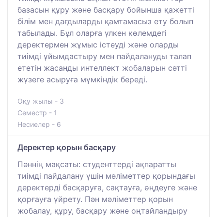
базасын құру және басқару бойынша қажетті
білім мен дағдыларды қамтамасыз ету болып
табылады. Бұл оларға үлкен көлемдегі
деректермен жұмыс істеуді және оларды
тиімді ұйымдастыру мен пайдалануды талап
ететін жасанды интеллект жобаларын сәтті
жүзеге асыруға мүмкіндік береді.
Оқу жылы - 3
Семестр - 1
Несиелер - 6
Деректер қорын басқару
Пәннің мақсаты: студенттерді ақпаратты
тиімді пайдалану үшін мәліметтер қорындағы
деректерді басқаруға, сақтауға, өңдеуге және
қорғауға үйрету. Пән мәліметтер қорын
жобалау, құру, басқару және оңтайландыру