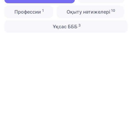
1
10
Профессии
Оқыту нәтижелері
3
Ұқсас БББ