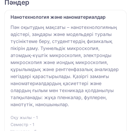
Пәндер
Нанотехнология және наноматериалдар
Пән оқытудың мақсаты – нанотехнологияның
әдістері, заңдары және модельдері туралы
түсініктеме беру, студенттердің физикалық
пікірін даму. Туннельдік микроскопия,
атомдық-күштік микроскопия, электронды
микроскопия және иондық микроскопия,
құрылымдық және рентгенфазалық анализдер
негіздері қарастырылады. Қазіргі заманғы
наноматериалдардың қасиеттері және
олардың ғылым мен техникада қолданылуы
талқыланады: жұқа пленкалар, фуллерен,
нанотүтік, наношынылар.
Оқу жылы - 1
Семестр - 1