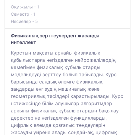
Оқу жылы - 1
Семестр - 1
Несиелер - 5
Физикалық зерттеулердегі жасанды
интеллект
Курстың мақсаты арнайы физикалық
құбылыстарға негізделген нейрожелілердің
көмегімен физикалық құбылыстарды
модельдеуді зерттеу болып табылады. Курс
барысында сандық әлемге физикалық
заңдарды енгізудің машиналық және
геометриялық тәсілдері қарастырылады. Курс
нәтижесінде білім алушылар алгоритмдер
арқылы физикалық құбылыстардың бақылау
деректеріне негізделген функцияларды,
цифрлық әлемде қозғалыс теңдеулерін
жасауды үйрене алады сондай-ақ, цифрлық