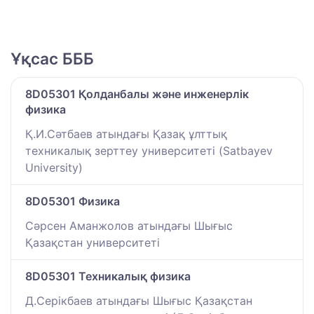
Ұқсас БББ
8D05301 Қолданбалы және инженерлік
физика
Қ.И.Сәтбаев атындағы Қазақ ұлттық
техникалық зерттеу университеті (Satbayev
University)
8D05301 Физика
Сәрсен Аманжолов атындағы Шығыс
Қазақстан университеті
8D05301 Техникалық физика
Д.Серікбаев атындағы Шығыс Қазақстан