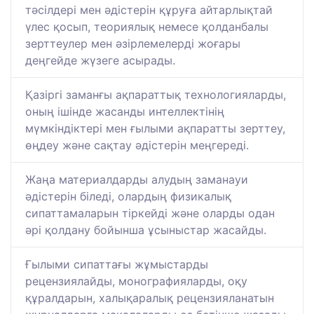
тәсілдері мен әдістерін құруға айтарлықтай
үлес қосып, теориялық немесе қолданбалы
зерттеулер мен әзірлемелерді жоғары
деңгейде жүзеге асырады.
Қазіргі заманғы ақпараттық технологияларды,
оның ішінде жасанды интеллектінің
мүмкіндіктері мен ғылыми ақпаратты зерттеу,
өңдеу және сақтау әдістерін меңгереді.
Жаңа материалдарды алудың заманауи
әдістерін біледі, олардың физикалық
сипаттамаларын тіркейді және оларды одан
әрі қолдану бойынша ұсыныстар жасайды.
Ғылыми сипаттағы жұмыстарды
рецензиялайды, монографияларды, оқу
құралдарын, халықаралық рецензияланатын