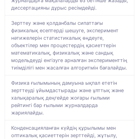
журналдарға мақалаларды өз бетінше жазады,
диссертацияны дұрыс ресімдейді.
Зерттеу және қолданбалы сипаттағы
физикалық есептерді шешуге, эксперимент
нәтижелерін статистикалық өңдеуге,
объектілер мен процестердің қасиеттерін
математикалық, физикалық және сандық
модельдеуді енгізуге арналған эксперименттің
тиімділігі мен жасалған алгоритмін бағалайды.
Физика ғылымының дамуына ықпал ететін
зерттеуді ұйымдастырады және ұлттық және
халықаралық деңгейде жоғары ғылыми
рейтингі бар ғылыми журналдарда
жариялайды.
Конденсацияланған күйдің құрылымы мен
оптикалық қасиеттерін зерттейді, жұтылу,