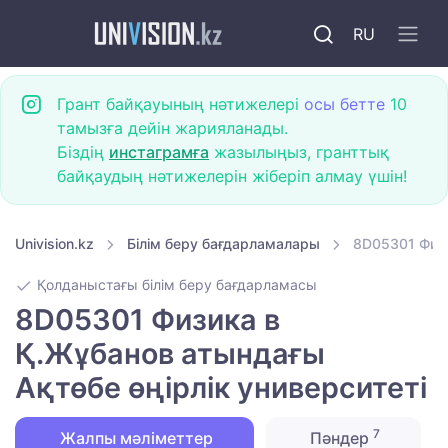
RU
Грант байқауының нәтижелері
осы бетте
10
тамызға дейін жарияланады.
Біздің
инстаграмға
жазылыңыз, гранттық
байқаудың нәтижелерін жіберіп алмау үшін!
Univision.kz
Білім беру бағдарламалары
8D05301 Физи
Қолданыстағы білім беру бағдарламасы
8D05301 Физика в
Қ.Жұбанов атындағы
Ақтөбе өңірлік университеті
7
Жалпы мәліметтер
Пәндер