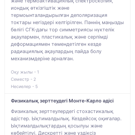
және термоактивациялық спектроскопия,
иондық өткізгіштік және
термоынталандырылған деполяризация
токтары негіздері келтірілген. Пәннің маңызды
бөлігі СГК-дағы тор симметриясы нүктелік
ақаулармен, пластикалық және серпімді
деформациямен төмендетілген кезде
радиациялық ақаулардың пайда болу
механизмдеріне арналған.
Оқу жылы - 1
Семестр - 2
Несиелер - 5
Физикалық зерттеудегі Монте-Карло әдісі
Физикалық зерттеулердегі стохастикалық
әдістер. Ықтималдылық. Кездейсоқ оқиғалар.
Ықтималдылықтардың қосылуы және
көбейтілуі. Дискретті және үздіксіз