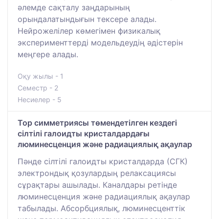
әлемде сақталу заңдарының
орындалатындығын тексере алады.
Нейрожелілер көмегімен физикалық
эксперименттерді модельдеудің әдістерін
меңгере алады.
Оқу жылы - 1
Семестр - 2
Несиелер - 5
Тор симметриясы төмендетілген кездегі
сілтілі галоидты кристалдардағы
люминесценция және радиациялық ақаулар
Пәнде сілтілі галоидты кристалдарда (СГК)
электрондық қозулардың релаксациясы
сұрақтары ашылады. Каналдары ретінде
люминесценция және радиациялық ақаулар
табылады. Абсорбциялық, люминесценттік