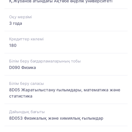
Қ.Жұбанов атындағы Ақтөбе өңірлік университеті
Оқу мерзімі
3 года
Кредиттер көлемі
180
Білім беру бағдарламаларының тобы
D090 Физика
Білім беру саласы
8D05 Жаратылыстану ғылымдары, математика және
статистика
Дайындық бағыты
8D053 Физикалық және химиялық ғылымдар