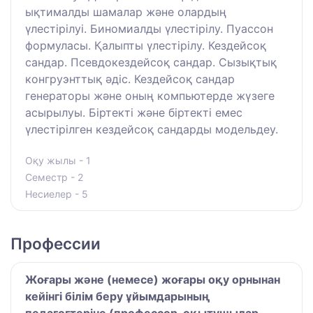
ықтималды шамалар және олардың
үлестірілуі. Биномиалды үлестірілу. Пуассон
формуласы. Қалыпты үлестірілу. Кездейсоқ
сандар. Псевдокездейсоқ сандар. Сызықтық
конгруэнттық әдіс. Кездейсоқ сандар
генераторы және оның компьютерде жүзеге
асырылуы. Біртекті және біртекті емес
үлестірілген кездейсоқ сандарды модельдеу.
Оқу жылы - 1
Семестр - 2
Несиелер - 5
Профессии
Жоғары және (немесе) жоғары оқу орнынан
кейінгі білім беру ұйымдарының