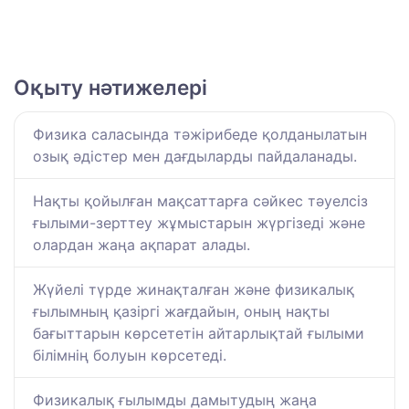
Оқыту нәтижелері
Физика саласында тәжірибеде қолданылатын
озық әдістер мен дағдыларды пайдаланады.
Нақты қойылған мақсаттарға сәйкес тәуелсіз
ғылыми-зерттеу жұмыстарын жүргізеді және
олардан жаңа ақпарат алады.
Жүйелі түрде жинақталған және физикалық
ғылымның қазіргі жағдайын, оның нақты
бағыттарын көрсететін айтарлықтай ғылыми
білімнің болуын көрсетеді.
Физикалық ғылымды дамытудың жаңа