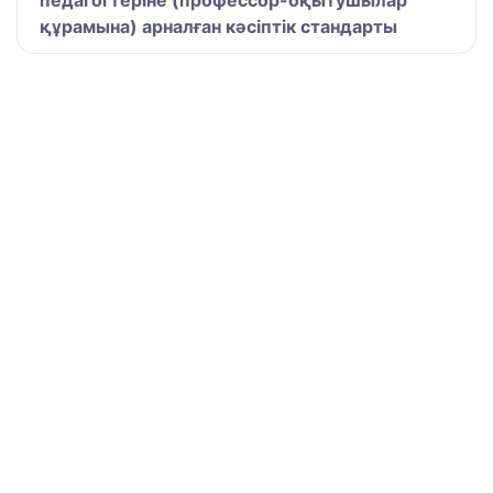
педагогтеріне (профессор-оқытушылар
құрамына) арналған кәсіптік стандарты