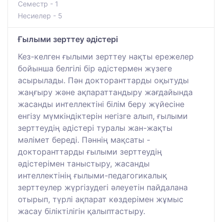
Семестр - 1
Несиелер - 5
Ғылыми зерттеу әдістері
Кез-келген ғылыми зерттеу нақты ережелер
бойынша белгілі бір әдістермен жүзеге
асырылады. Пән докторанттарды оқытуды
жаңғыру және ақпараттандыру жағдайында
жасанды интеллектіні білім беру жүйесіне
енгізу мүмкіндіктерін негізге алып, ғылыми
зерттеудің әдістері туралы жан-жақты
мәлімет береді. Пәннің мақсаты -
докторанттарды ғылыми зерттеудің
әдістерімен таныстыру, жасанды
интеллектінің ғылыми-педагогикалық
зерттеулер жүргізудегі әлеуетін пайдалана
отырып, түрлі ақпарат көздерімен жұмыс
жасау біліктілігін қалыптастыру.