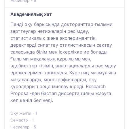
Несиелер - 5
Академиялық хат
Пәнді оқу барысында докторанттар ғылыми
зерттеулер нәтижелерін ресімдеу,
статистикалық және эксперименттік
деректерді сипаттау стилистикасын сақтау
саласында білім мен іскерлікке ие болады.
Ғылыми мақаланың құрылымымен,
әдебиеттер тізімін, аннотацияларды рәсімдеу
ережелерімен танысады. Курстың мазмұнына
мақалаларды, монографияларды, оқу
құралдарын рецензиялау кіреді. Research
Proposal-дан бастап диссертацияны жазуға
көп көңіл бөлінеді.
Оқу жылы - 1
Семестр - 1
Несиелер - 5