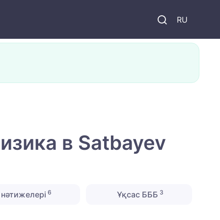
и
RU
зика в Satbayev
6
3
нәтижелері
Ұқсас БББ