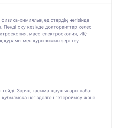
 физика-химиялық әдістердің негізінде
 Пәнді оқу кезінде докторанттар келесі
ектроскопия, масс-спектроскопия, ИҚ-
ық құрамы мен құрылымын зерттеу
рттейді. Заряд тасымалдаушылары қабат
 құбылысқа негізделген гетеройысу және