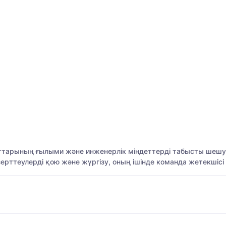
ттарының ғылыми және инженерлік міндеттерді табысты шешу 
рттеулерді қою және жүргізу, оның ішінде команда жетекшісі 