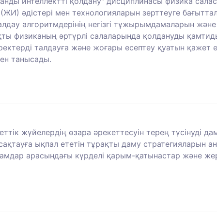
анды интеллектті қолдану" дисциплинасы физика сала
(ЖИ) әдістері мен технологияларын зерттеуге бағытта
алдау алгоритмдерінің негізгі тұжырымдамаларын және
ты физиканың әртүрлі салаларында қолдануды қамтид
ректерді талдауға және жоғары есептеу қуатын қажет е
мен танысады.
ттік жүйелердің өзара әрекеттесуін терең түсінуді да
сақтауға ықпал ететін тұрақты даму стратегияларын а
мдар арасындағы күрделі қарым-қатынастар және жерг