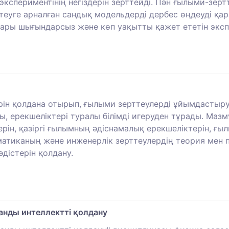
спериментінің негіздерін зерттейді. Пән ғылыми-зертт
теуге арналған сандық модельдерді дербес өңдеуді қа
ғары шығындарсыз және көп уақытты қажет ететін экспе
ін қолдана отырып, ғылыми зерттеулерді ұйымдастыру
 ерекшеліктері туралы білімді игеруден тұрады. Ма
ін, қазіргі ғылымның әдіснамалық ерекшеліктерін, ғы
тиканың және инженерлік зерттеулердің теория мен 
дістерін қолдану.
анды интеллектті қолдану