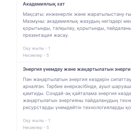
Академиялық хат
Мақсаты: инженерлік және жаратылыстану ғ
Мазмұны: академиялық жазудың негіздері мен 
қорытынды, талқылау, қорытынды, пайдаланыл
презентация жасау.
Оқу жылы - 1
Несиелер - 5
Энергия үнемдеу және жаңартылатын энерги
Пән жаңартылатын энергия көздерін сипаттау
арналған. Тәрбие өнеркәсібінде, ауыл шару
қамтиды. Сондай-ақ қайталама энергия көзд
жаңартылатын энергияны пайдаланудың техни
ресурстарды үнемдейтін технологияларды қо
Оқу жылы - 1
Несиелер - 5