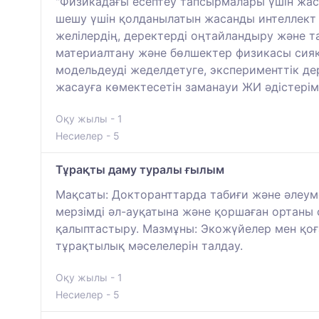
"Физикадағы есептеу тапсырмалары үшін жас
шешу үшін қолданылатын жасанды интеллект 
желілердің, деректерді оңтайландыру және т
материалтану және бөлшектер физикасы сияқ
модельдеуді жеделдетуге, эксперименттік де
жасауға көмектесетін заманауи ЖИ әдістері
Оқу жылы - 1
Несиелер - 5
Тұрақты даму туралы ғылым
Мақсаты: Докторанттарда табиғи және әлеуме
мерзімді әл-ауқатына және қоршаған ортаны 
қалыптастыру. Мазмұны: Экожүйелер мен қоға
тұрақтылық мәселелерін талдау.
Оқу жылы - 1
Несиелер - 5