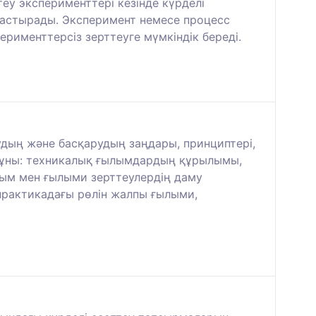
еу эксперименттері кезінде күрделі
растырады. Эксперимент немесе процесс
рименттерсіз зерттеуге мүмкіндік береді.
дың және басқарудың заңдары, принциптері,
змұны: техникалық ғылымдардың құрылымы,
лым мен ғылыми зерттеулердің даму
практикадағы рөлін жалпы ғылыми,