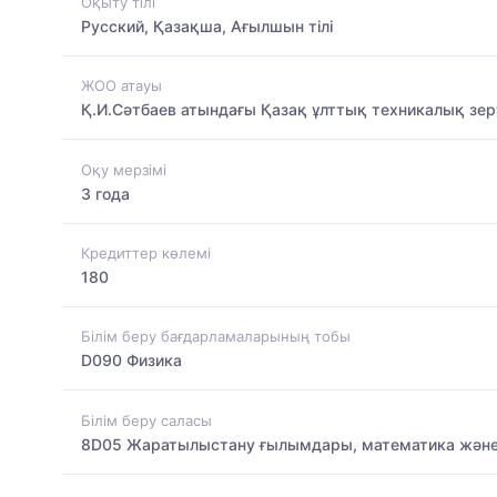
Оқыту тілі
Русский, Қазақша, Ағылшын тілі
ЖОО атауы
Қ.И.Сәтбаев атындағы Қазақ ұлттық техникалық зер
Оқу мерзімі
3 года
Кредиттер көлемі
180
Білім беру бағдарламаларының тобы
D090 Физика
Білім беру саласы
8D05 Жаратылыстану ғылымдары, математика және