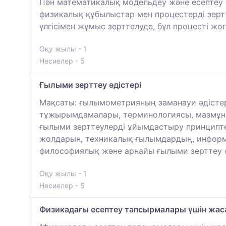
Пән математикалық модельдеу және есептеу эк
физикалық құбылыстар мен процестерді зерт
үлгісімен жұмыс зерттелуде, бұл процесті жо
Оқу жылы - 1
Несиелер - 5
Ғылыми зерттеу әдістері
Мақсаты: ғылымометрияның заманауи әдістер
тұжырымдамалары, терминологиясы, мазмұны,
ғылыми зерттеулерді ұйымдастыру принциптер
жолдарын, техникалық ғылымдардың, информа
философиялық және арнайы ғылыми зерттеу ә
Оқу жылы - 1
Несиелер - 5
Физикадағы есептеу тапсырмалары үшін жас