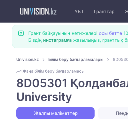
ҰБТ
Гранттар
Ж
Грант байқауының нәтижелері
осы бетте
10
Біздің
инстаграмға
жазылыңыз, гранттық ба
Univision.kz
Білім беру бағдарламалары
8D05301
Жаңа білім беру бағдарламасы
8D05301 Қолданбал
University
Жалпы мәліметтер
Пәнд