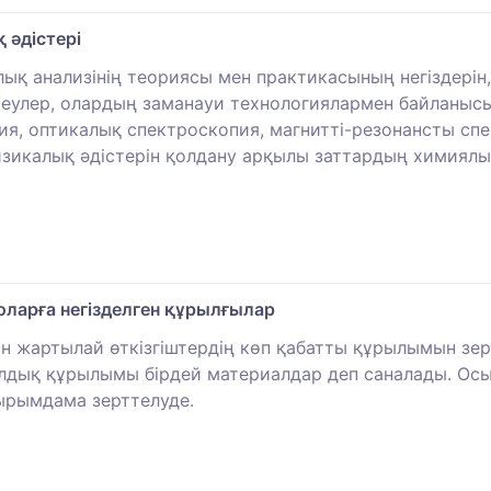
 әдістері
ық анализінің теориясы мен практикасының негіздерін,
теулер, олардың заманауи технологиялармен байланысы.
пия, оптикалық спектроскопия, магнитті-резонансты сп
изикалық әдістерін қолдану арқылы заттардың химиял
оларға негізделген құрылғылар
ын жартылай өткізгіштердің көп қабатты құрылымын зе
лдық құрылымы бірдей материалдар деп саналады. Осы
ырымдама зерттелуде.