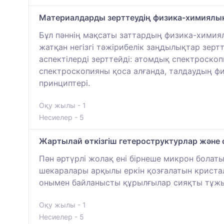
Материалдарды зерттеудің физика-химиялық
Бұл пәннің мақсаты заттардың физика-химиял
жатқан негізгі тәжірибелік заңдылықтар зерт
аспектілерді зерттейді: атомдық спектроско
спектроскопияны қоса алғанда, талдаудың ф
принциптері.
Оқу жылы - 1
Несиелер - 5
Жартылай өткізгіш гетероструктурлар және 
Пән әртүрлі жолақ ені бірнеше микрон болат
шекаралары арқылы еркін қозғалатын криста
онымен байланысты құрылғылар сияқты тұж
Оқу жылы - 1
Несиелер - 5