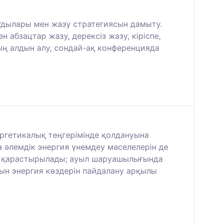
дылары мен жазу стратегиясын дамыту.
 абзацтар жазу, дерексіз жазу, кіріспе,
ың алдын алу, сондай-ақ конференцияда
ергетикалық теңгерімінде қолдануына
 әлемдік энергия үнемдеу мәселелерін де
ту қарастырылады; ауыл шаруашылығында
ын энергия көздерін пайдалану арқылы