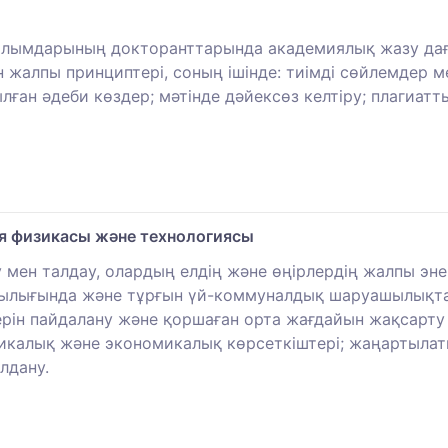
ылымдарының докторанттарында академиялық жазу дағ
жалпы принциптері, соның ішінде: тиімді сөйлемдер мен
ған әдеби көздер; мәтінде дәйексөз келтіру; плагиатт
я физикасы және технологиясы
 мен талдау, олардың елдің және өңірлердің жалпы эн
ашылығында және тұрғын үй-коммуналдық шаруашылықта
ерін пайдалану және қоршаған орта жағдайын жақсар
калық және экономикалық көрсеткіштері; жаңартылат
лдану.