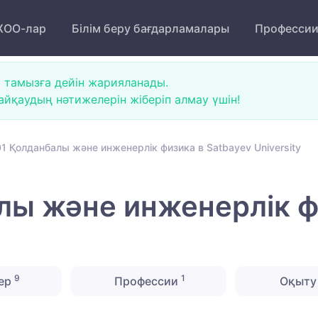
ОО-лар
Білім беру бағдарламалары
Професси
 тамызға дейін жарияланады.
йқаудың нәтижелерін жіберіп алмау үшін!
 Қолданбалы және инженерлік физика в Satbayev University
ы және инженерлік фи
9
1
ер
Профессии
Оқыту 