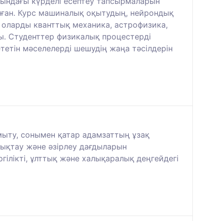
сындағы күрделі есептеу тапсырмаларын
лған. Курс машиналық оқытудың, нейрондық
 оларды кванттық механика, астрофизика,
ы. Студенттер физикалық процестерді
тетін мәселелерді шешудің жаңа тәсілдерін
мыту, сонымен қатар адамзаттың ұзақ
нықтау және әзірлеу дағдыларын
ілікті, ұлттық және халықаралық деңгейдегі