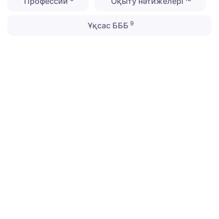
Профессии
Оқыту нәтижелері
9
Ұқсас БББ