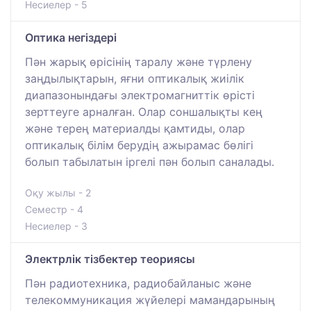
Несиелер - 5
Оптика негіздері
Пән жарық өрісінің таралу және түрлену
заңдылықтарын, яғни оптикалық жиілік
диапазонындағы электромагниттік өрісті
зерттеуге арналған. Олар соншалықты кең
және терең материалды қамтиды, олар
оптикалық білім берудің ажырамас бөлігі
болып табылатын іргелі пән болып саналады.
Оқу жылы - 2
Семестр - 4
Несиелер - 3
Электрлік тізбектер теориясы
Пән радиотехника, радиобайланыс және
телекоммуникация жүйелері мамандарының