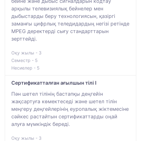
бейне және дыбыс сигналдарын кодтау
арқылы телевизиялық бейнелер мен
дыбыстарды беру технологиясын, қазіргі
заманғы цифрлық теледидардың негізі ретінде
MPEG деректерді сығу стандарттарын
зерттейді.
Оқу жылы - 3
Семестр - 5
Несиелер - 5
Сертификатталған ағылшын тілі I
Пән шетел тілінің бастапқы деңгейін
жақсартуға көмектеседі және шетел тілін
меңгеру деңгейлерінің еуропалық жіктемесіне
сәйкес растайтын сертификаттарды оңай
алуға мүмкіндік береді.
Оқу жылы - 3