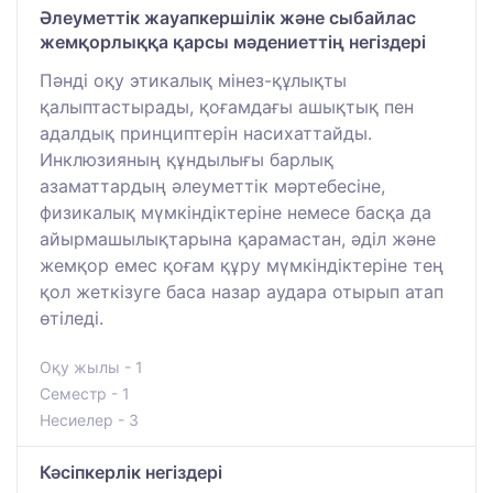
Әлеуметтік жауапкершілік және сыбайлас
жемқорлыққа қарсы мәдениеттің негіздері
Пәнді оқу этикалық мінез-құлықты
қалыптастырады, қоғамдағы ашықтық пен
адалдық принциптерін насихаттайды.
Инклюзияның құндылығы барлық
азаматтардың әлеуметтік мәртебесіне,
физикалық мүмкіндіктеріне немесе басқа да
айырмашылықтарына қарамастан, әділ және
жемқор емес қоғам құру мүмкіндіктеріне тең
қол жеткізуге баса назар аудара отырып атап
өтіледі.
Оқу жылы - 1
Семестр - 1
Несиелер - 3
Кәсіпкерлік негіздері