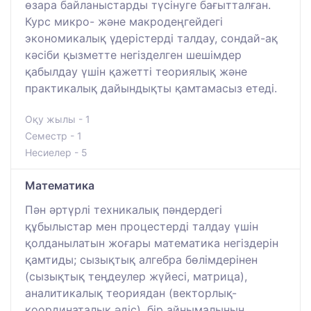
өзара байланыстарды түсінуге бағытталған.
Курс микро- және макродеңгейдегі
экономикалық үдерістерді талдау, сондай-ақ
кәсіби қызметте негізделген шешімдер
қабылдау үшін қажетті теориялық және
практикалық дайындықты қамтамасыз етеді.
Оқу жылы - 1
Семестр - 1
Несиелер - 5
Математика
Пән әртүрлі техникалық пәндердегі
құбылыстар мен процестерді талдау үшін
қолданылатын жоғары математика негіздерін
қамтиды; сызықтық алгебра бөлімдерінен
(сызықтық теңдеулер жүйесі, матрица),
аналитикалық теориядан (векторлық-
координаталық әдіс), бір айнымалының