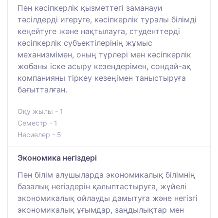
Пән кәсіпкерлік қызметтегі заманауи
тәсілдерді игеруге, кәсіпкерлік туралы білімді
кеңейтуге және нақтылауға, студенттерді
кәсіпкерлік субъектілерінің жұмыс
механизмімен, оның түрлері мен кәсіпкерлік
жобаны іске асыру кезеңдерімен, сондай-ақ
компанияны тіркеу кезеңімен таныстыруға
бағытталған.
Оқу жылы - 1
Семестр - 1
Несиелер - 5
Экономика негіздері
Пән білім алушыларда экономикалық білімнің
базалық негіздерін қалыптастыруға, жүйелі
экономикалық ойлауды дамытуға және негізгі
экономикалық ұғымдар, заңдылықтар мен