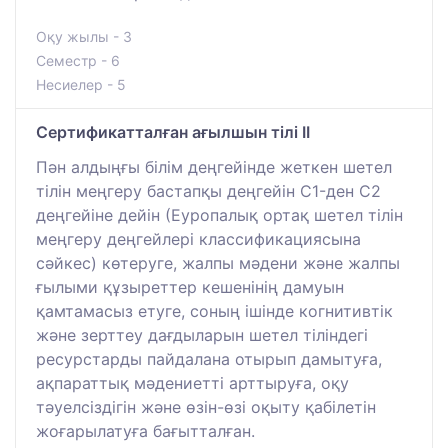
Оқу жылы - 3
Семестр - 6
Несиелер - 5
Сертификатталған ағылшын тілі II
Пән алдыңғы білім деңгейінде жеткен шетел
тілін меңгеру бастапқы деңгейін C1-ден C2
деңгейіне дейін (Еуропалық ортақ шетел тілін
меңгеру деңгейлері классификациясына
сәйкес) көтеруге, жалпы мәдени және жалпы
ғылыми құзыреттер кешенінің дамуын
қамтамасыз етуге, соның ішінде когнитивтік
және зерттеу дағдыларын шетел тіліндегі
ресурстарды пайдалана отырып дамытуға,
ақпараттық мәдениетті арттыруға, оқу
тәуелсіздігін және өзін-өзі оқыту қабілетін
жоғарылатуға бағытталған.