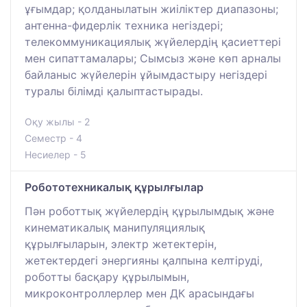
ұғымдар; қолданылатын жиіліктер диапазоны;
антенна-фидерлік техника негіздері;
телекоммуникациялық жүйелердің қасиеттері
мен сипаттамалары; Сымсыз және көп арналы
байланыс жүйелерін ұйымдастыру негіздері
туралы білімді қалыптастырады.
Оқу жылы - 2
Семестр - 4
Несиелер - 5
Робототехникалық құрылғылар
Пән роботтық жүйелердің құрылымдық және
кинематикалық манипуляциялық
құрылғыларын, электр жетектерін,
жетектердегі энергияны қалпына келтіруді,
роботты басқару құрылымын,
микроконтроллерлер мен ДК арасындағы