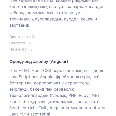
Пән көрсетілген сапа параметрлерімен кез
келген қашықтыққа әртүрлі хабарламаларды
жіберуді қамтамасыз ететін әртүрлі
техникалық құралдардың күрделі кешенін
зерттейді.
Оқу жылы - 3
Семестр - 6
Несиелер - 5
Фронд-энд әзірлеу (Angular)
Пән HTML және CSS вёрсткасының негіздерін,
JavaScript пен Angular фреймворктерін, веб-
беттер мен корпоративтік сервистерді
әзірлеуді, бэкенд пен серверлік
технологиялардың (Node.js, PHP, Ruby, .NET
және т.б.) құрылу қағидаларын, гипертексті
белгілеу тілі HTML, Angular компоненттері мен
Java тілін зерттейді.