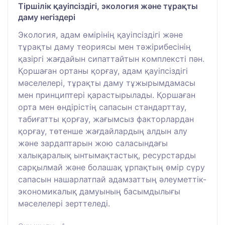
Тіршілік қауіпсіздігі, экология және тұрақты
даму негіздері
Экология, адам өмірінің қауіпсіздігі және
тұрақты даму теориясы мен тәжірибесінің
қазіргі жағдайын сипаттайтын комплексті пән.
Қоршаған ортаны қорғау, адам қауіпсіздігі
мәселелері, тұрақты даму тұжырымдамасы
мен принциптері қарастырылады. Қоршаған
орта мен өндірістің сапасын стандарттау,
табиғатты қорғау, жағымсыз факторлардан
қорғау, төтенше жағдайлардың алдын алу
және зардаптарын жою саласындағы
халықаралық ынтымақтастық, ресурстарды
сарқылмай және болашақ ұрпақтың өмір сүру
сапасын нашарлатпай адамзаттың әлеуметтік-
экономикалық дамуының басымдылығы
мәселелері зерттеледі.