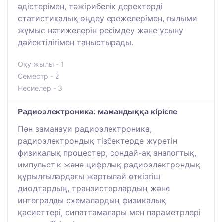
әдістерімен, тәжірибелік деректерді
статистикалық өңдеу ережелерімен, ғылыми
жұмыс нәтижелерін ресімдеу және ұсыну
дәйектілігімен таныстырады.
Оқу жылы - 1
Семестр - 2
Несиелер - 3
Радиоэлектроника: мамандыққа кіріспе
Пән заманауи радиоэлектроника,
радиоэлектрондық тізбектерде жүретін
физикалық процестер, сондай-ақ аналогтық,
импульстік және цифрлық радиоэлектрондық
құрылғылардағы жартылай өткізгіш
диодтардың, транзисторлардың және
интегралды схемалардың физикалық
қасиеттері, сипаттамалары мен параметрлері