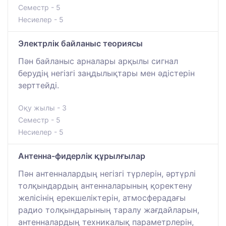
Семестр - 5
Несиелер - 5
Электрлік байланыс теориясы
Пән байланыс арналары арқылы сигнал
берудің негізгі заңдылықтары мен әдістерін
зерттейді.
Оқу жылы - 3
Семестр - 5
Несиелер - 5
Антенна-фидерлік құрылғылар
Пән антенналардың негізгі түрлерін, әртүрлі
толқындардың антенналарының қоректену
желісінің ерекшеліктерін, атмосферадағы
радио толқындарының таралу жағдайларын,
антенналардың техникалық параметрлерін,