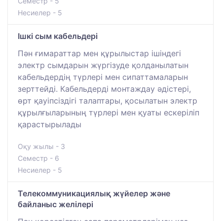
Семестр - 5
Несиелер - 5
Ішкі сым кабельдері
Пән ғимараттар мен құрылыстар ішіндегі
электр сымдарын жүргізуде қолданылатын
кабельдердің түрлері мен сипаттамаларын
зерттейді. Кабельдерді монтаждау әдістері,
өрт қауіпсіздігі талаптары, қосылатын электр
құрылғыларының түрлері мен қуаты ескеріліп
қарастырылады
Оқу жылы - 3
Семестр - 6
Несиелер - 5
Телекоммуникациялық жүйелер және
байланыс желілері