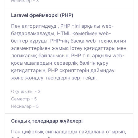
Несиелер - 3
Laravel фреймворкі (PHP)
Пән алгоритмдеуді, PHP тілі арқылы web-
бағдарламалауды, HTML көмегімен web-
беттер құруды, PHP-нің басқа web-технология
элементтерімен жұмыс істеу қағидаттары мен
логикалық байланысын, PHP тілі арқылы web-
қосымшалардың серверлік бөлігін құру
қағидаттарын, PHP скрипттерін дайындау
және жөндеу тәсілдерін зерттейді.
Оқу жылы - 3
Семестр - 5
Несиелер - 5
Сандық теледидар жүйелері
Пән цифрлық сигналдарды пайдалана отырып,