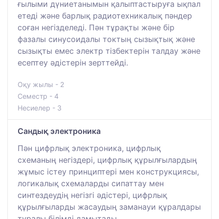
ғылыми дүниетанымын қалыптастыруға ықпал
етеді және барлық радиотехникалық пәндер
соған негізделеді. Пән тұрақты және бір
фазалы синусоидалы токтың сызықтық және
сызықты емес электр тізбектерін талдау және
есептеу әдістерін зерттейді.
Оқу жылы - 2
Семестр - 4
Несиелер - 3
Сандық электроника
Пән цифрлық электроника, цифрлық
схеманың негіздері, цифрлық құрылғылардың
жұмыс істеу принциптері мен конструкциясы,
логикалық схемаларды сипаттау мен
синтездеудің негізгі әдістері, цифрлық
құрылғыларды жасаудың заманауи құралдары
туралы білімді дамытады.