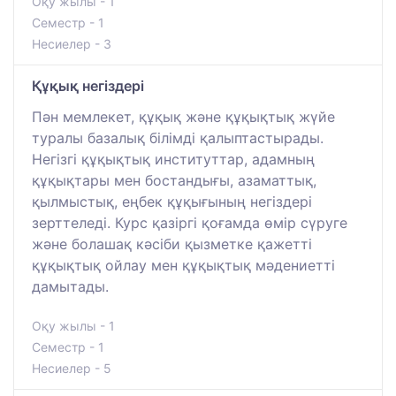
Оқу жылы - 1
Семестр - 1
Несиелер - 3
Құқық негіздері
Пән мемлекет, құқық және құқықтық жүйе
туралы базалық білімді қалыптастырады.
Негізгі құқықтық институттар, адамның
құқықтары мен бостандығы, азаматтық,
қылмыстық, еңбек құқығының негіздері
зерттеледі. Курс қазіргі қоғамда өмір сүруге
және болашақ кәсіби қызметке қажетті
құқықтық ойлау мен құқықтық мәдениетті
дамытады.
Оқу жылы - 1
Семестр - 1
Несиелер - 5