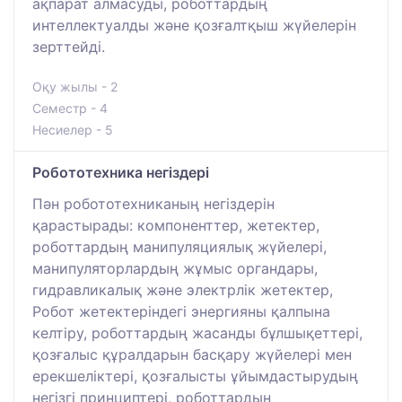
ақпарат алмасуды, роботтардың
интеллектуалды және қозғалтқыш жүйелерін
зерттейді.
Оқу жылы - 2
Семестр - 4
Несиелер - 5
Робототехника негіздері
Пән робототехниканың негіздерін
қарастырады: компоненттер, жетектер,
роботтардың манипуляциялық жүйелері,
манипуляторлардың жұмыс органдары,
гидравликалық және электрлік жетектер,
Робот жетектеріндегі энергияны қалпына
келтіру, роботтардың жасанды бұлшықеттері,
қозғалыс құралдарын басқару жүйелері мен
ерекшеліктері, қозғалысты ұйымдастырудың
негізгі принциптері, роботтардың