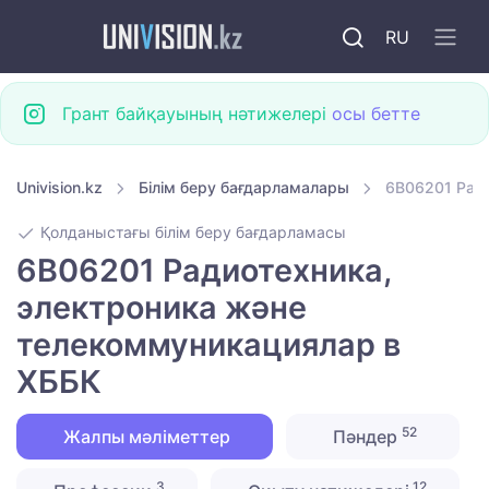
RU
Грант байқауының нәтижелері
осы бетте
Univision.kz
Білім беру бағдарламалары
6B06201 Рад
Қолданыстағы білім беру бағдарламасы
6B06201 Радиотехника,
электроника және
телекоммуникациялар в
ХББК
52
Жалпы мәліметтер
Пәндер
3
12