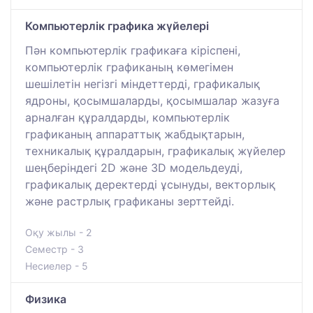
Компьютерлік графика жүйелері
Пән компьютерлік графикаға кіріспені,
компьютерлік графиканың көмегімен
шешілетін негізгі міндеттерді, графикалық
ядроны, қосымшаларды, қосымшалар жазуға
арналған құралдарды, компьютерлік
графиканың аппараттық жабдықтарын,
техникалық құралдарын, графикалық жүйелер
шеңберіндегі 2D және 3D модельдеуді,
графикалық деректерді ұсынуды, векторлық
және растрлық графиканы зерттейді.
Оқу жылы - 2
Семестр - 3
Несиелер - 5
Физика