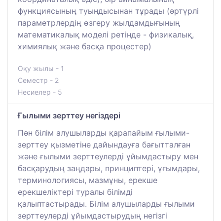
функциясының туындысынан тұрады (әртүрлі
параметрлердің өзгеру жылдамдығының
математикалық моделі ретінде - физикалық,
химиялық және басқа процестер)
Оқу жылы - 1
Семестр - 2
Несиелер - 5
Ғылыми зерттеу негіздері
Пән білім алушыларды қарапайым ғылыми-
зерттеу қызметіне дайындауға бағытталған
және ғылыми зерттеулерді ұйымдастыру мен
басқарудың заңдары, принциптері, ұғымдары,
терминологиясы, мазмұны, ерекше
ерекшеліктері туралы білімді
қалыптастырады. Білім алушыларды ғылыми
зерттеулерді ұйымдастырудың негізгі