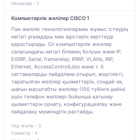
Несиелер - 5
Компьютерлік желілер CISCO 1
Пән желілік технологиялармен жұмыс істеудің
негізгі ұғымдары мен әдістерін зерттеуді
қарастырады. Ол компьютерлік желілер
саласындағы негізгі білімнің болуын және IP,
EIGRP, Serial, framerelay, IPRIP, VLANs, RIP,
Ethernet, AccessControlLists және т. б.
хаттамаларды пайдалана отырып, жергілікті,
таратылған желілер қызметтерін, сондай-ақ
шағын масштабты желілер (100 түйінге дейін)
үшін телефон желілері бойынша қатынау
қызметтерін орнату, конфигурациялау және
пайдалану мүмкіндігін растайды.
Оқу жылы - 2
Семестр - 4