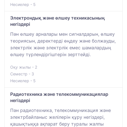
Несиелер - 5
Электрондық және өлшеу техникасының
негіздері
Пән өлшеу арналары мен сигналдарын, өлшеу
теориясын, деректерді өңдеу және болжауды,
электрлік және электрлік емес шамалардың
өлшеу түрлендіргіштерін зерттейді.
Оқу жылы - 2
Семестр - 3
Несиелер - 5
Радиотехника және телекоммуникациялар
негіздері
Пән радиотехника, телекоммуникация және
электрбайланыс желілерін құру негіздері,
қашықтыққа ақпарат беру туралы жалпы