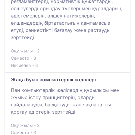
регламенттерді, нормативтік құжаттарды,
өлшеулерді орындау түрлері мен құралдарын,
әдістемелерін, өлшеу нәтижелерін,
өлшемдердің біртұтастығын қамтамасыз
етуді, сәйкестікті бағалау және растауды
зерттейді.
Оқу жылы - 2
Семестр - 3
Несиелер - 3
Жаңа буын компьютерлік желілері
Пән компьютерлік желілердің құрылысы мен
жұмыс істеу принциптерін, оларды
пайдалануды, басқаруды және ақпаратты
қорғау әдістерін зерттейді.
Оқу жылы - 2
Семестр - 3