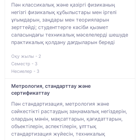
Пән классикалық және қазіргі физиканың
негізгі физикалық құбылыстары мен іргелі
ұғымдарын, заңдары мен теорияларын
зерттейді; студенттерге кәсіби қызмет
саласындағы техникалық мәселелерді шешуде
практикалық қолдану дағдыларын береді
Оқу жылы - 2
Семестр - 3
Несиелер - 3
Метрология, стандарттау және
сертификаттау
Пән стандартизация, метрология және
сәйкестікті растаудың заңнамалық негіздерін,
олардың мәнін, мақсаттарын, қағидаттарын,
объектілерін, аспектілерін, ұлттық
стандартизация жүйесін, техникалық