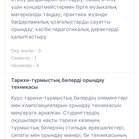
үшін концертмейстермен бірге музыкалық
материалды таңдау; практика жүзінде
бағдарламалық қозғалыстарды сауатты
орындау; кәсіби педагогикалық деректерді
қалыптастыру
Оқу жылы - 3
Семестр - 1
Несиелер - 4
Тарихи-тұрмыстық билерді орындау
техникасы
Курс тарихи-тұрмыстық билердің элементтері
мен композицияларын орындау техникасын
меңгеруге арналған. Студенттердің
оқушыларға нақты тарихи кезеңнің
тұрмыстық билерінің стильдік ерекшеліктері,
сипаты мен орындау мәнері, би техникасының