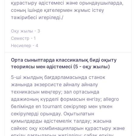
құрастыру әдістемесі және орындаушыларда,
соның ішінде қателермен жұмыс істеу
тәжірибесі игеріледі./
Оқу жылы - 3
Семестр - 1
Несиелер - 4
Орта сыныптарда классикалық биді оқыту
теориясы мен әдістемесі (5 - оқу жылы)
5-ші жылдың бағдарламасында станок
жанында экзерсисте айналу айналу
техникасын меңгеру; зал ортасында
адажионың күрделі формасын енгізу; allegro
бөлімінде en tournant секірулер мен үлкен
секірулерді орындау. Оқытылатын
қимылдарды әдістемелік талдау; жасына
сәйкес оқу комбинацияларын құрастыру және
өткізу дағдыларын жетілдіру; сабақ өткізу