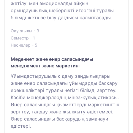
жетілуі мен эмоционалды айқын
орындаушылық шеберлікті игергені туралы
білімді жеткізе білу дағдысы қалыптасады.
Оқу жылы - 3
Семестр - 1
Несиелер - 5
Мәдениет және өнер саласындағы
менеджмент және маркетинг
Ұйымдастырушылық даму заңдылықтары
және өнер саласындағы ұйымдарды басқару
ерекшеліктері туралы негізгі білімді зерттеу.
Кәсіби менеджерлердің мінез-құлық этикасы.
Өнер саласындағы қызметтерді маркетингтік
зерттеу, талдау және жылжыту әдістемесі.
Өнер саласындағы басқарудың заманауи
әдістері.