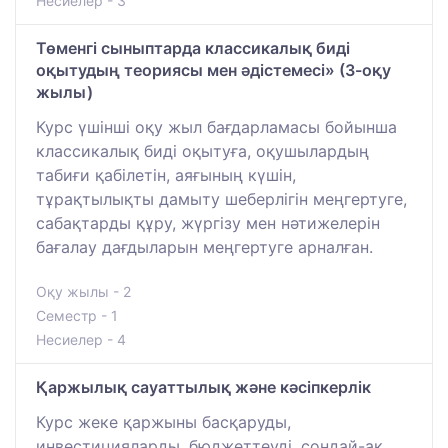
Несиелер - 3
Төменгі сыныптарда классикалық биді
оқытудың теориясы мен әдістемесі» (3-оқу
жылы)
Курс үшінші оқу жыл бағдарламасы бойынша
классикалық биді оқытуға, оқушылардың
табиғи қабілетін, аяғының күшін,
тұрақтылықты дамыту шеберлігін меңгертуге,
сабақтарды құру, жүргізу мен нәтижелерін
бағалау дағдыларын меңгертуге арналған.
Оқу жылы - 2
Семестр - 1
Несиелер - 4
Қаржылық сауаттылық және кәсіпкерлік
Курс жеке қаржыны басқаруды,
инвестицияларды, бюджеттеуді, сондай-ақ