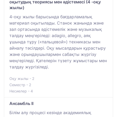
оқытудың теориясы мен әдістемесі (4 -оқу
жылы)
4-оқу жылы барысында бағдарламалық
материал оқытылады. Станок жанында және
зал ортасында әдістемелік және музыкалық
талдау меңгеріледі: adagio, allegro, аяқ
ұшында тұру («пальцевой») техникасы мен
айналу тәсілдері. Оқу мысалдарын құрастыру
және орындаушылармен сабақты жүргізу
меңгеріледі. Қателерін түзету жұмыстары мен
талдау жүргізіледі.
Оқу жылы - 2
Семестр - 2
Несиелер - 4
Ансамбль II
Білім алу процесі кезінде академиялық