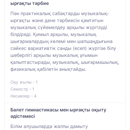
ырғақты тәрбие
Пән практикалық сабақтарды музыкалық-
ырғақты және дене тәрбиесін қамтитын
музыкалық сүйемелдеу арқылы жүргізуді
білдіреді. Қимыл арқылы, музыкалық
шығармалардың көлемі мен шапшаңдығына
сәйкес вариативтік санды (есеп) жүргізе білу
шеберлігі арқылы музыкалық ұғымын
қалыптастырады, музыкалық, шығармашылық,
физикалық қабілетін анықтайды.
Оқу жылы - 1
Семестр - 1
Несиелер - 4
Балет гимнастикасы мен ырғақты оқыту
әдістемесі
Білім алушыларда жалпы дамыту