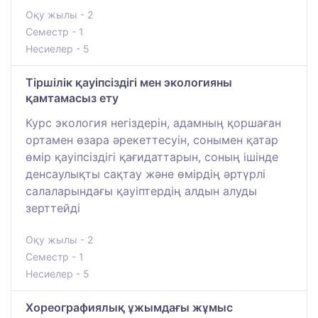
Оқу жылы - 2
Семестр - 1
Несиелер - 5
Тіршілік қауіпсіздігі мен экологияны
қамтамасыз ету
Курс экология негіздерін, адамның қоршаған
ортамен өзара әрекеттесуін, сонымен қатар
өмір қауіпсіздігі қағидаттарын, соның ішінде
денсаулықты сақтау және өмірдің әртүрлі
салаларындағы қауіптердің алдын алуды
зерттейді
Оқу жылы - 2
Семестр - 1
Несиелер - 5
Хореографиялық ұжымдағы жұмыс