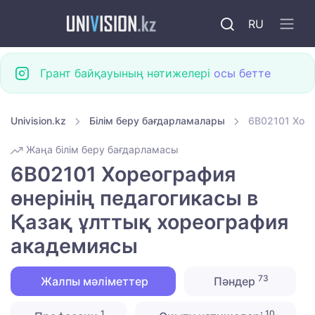
RU
Грант байқауының нәтижелері
осы бетте
Univision.kz
Білім беру бағдарламалары
6B02101 Хоре
Жаңа білім беру бағдарламасы
6B02101 Хореография
өнерінің педагогикасы в
Қазақ ұлттық хореография
академиясы
73
Жалпы мәліметтер
Пәндер
1
10