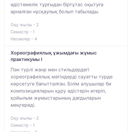
әдістемелік тұрғыдан біртұтас оқытуға
арналған нұсқаулық болып табылады.
Оқу жылы - 2
Семестр - 1
Несиелер - 4
Хореографиялық ұжымдағы жұмыс
практикумы I
Пән түрлі жанр мен стильдердегі
хореографиялық мәтіндерді сауатты түрде
көрсетуге бағытталған. Білім алушылар би
композицияларын құру әдістерін игеріп,
қойылым жұмыстарының дағдыларын
меңгереді.
Оқу жылы - 2
Семестр - 1