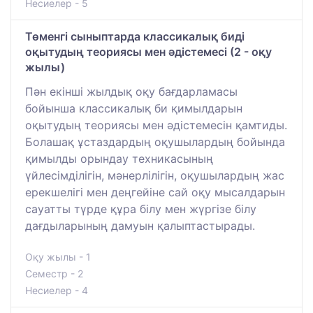
Несиелер - 5
Төменгі сыныптарда классикалық биді
оқытудың теориясы мен әдістемесі (2 - оқу
жылы)
Пән екінші жылдық оқу бағдарламасы
бойынша классикалық би қимылдарын
оқытудың теориясы мен әдістемесін қамтиды.
Болашақ ұстаздардың оқушылардың бойында
қимылды орындау техникасының
үйлесімділігін, мәнерлілігін, оқушылардың жас
ерекшелігі мен деңгейіне сай оқу мысалдарын
сауатты түрде құра білу мен жүргізе білу
дағдыларының дамуын қалыптастырады.
Оқу жылы - 1
Семестр - 2
Несиелер - 4