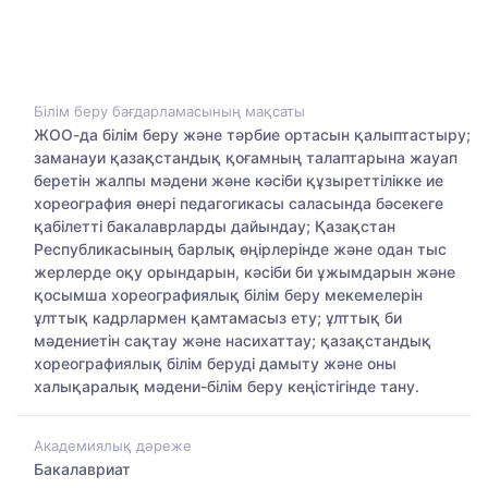
Білім беру бағдарламасының мақсаты
ЖОО-да білім беру және тәрбие ортасын қалыптастыру;
заманауи қазақстандық қоғамның талаптарына жауап
беретін жалпы мәдени және кәсіби құзыреттілікке ие
хореография өнері педагогикасы саласында бәсекеге
қабілетті бакалаврларды дайындау; Қазақстан
Республикасының барлық өңірлерінде және одан тыс
жерлерде оқу орындарын, кәсіби би ұжымдарын және
қосымша хореографиялық білім беру мекемелерін
ұлттық кадрлармен қамтамасыз ету; ұлттық би
мәдениетін сақтау және насихаттау; қазақстандық
хореографиялық білім беруді дамыту және оны
халықаралық мәдени-білім беру кеңістігінде тану.
Академиялық дәреже
Бакалавриат