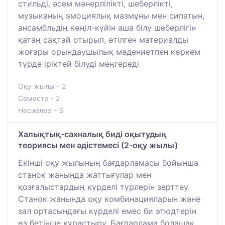
стильді, әсем мәнерлілікті, шеберлікті,
музыканың эмоциялық мазмұны мен сипатын,
ансамбльдің көңіл-күйін аша білу шеберлігін
қатаң сақтай отырып, өтілген материалды
жоғары орындаушылық мәдениетпен көркем
түрде іріктей білуді меңгереді
Оқу жылы - 2
Семестр - 2
Несиелер - 3
Халықтық-сахналық биді оқытудың
теориясы мен әдістемесі (2-оқу жылы)
Екінші оқу жылының бағдарламасы бойынша
станок жанында жаттығулар мен
қозғалыстардың күрделі түрлерін зерттеу.
Станок жанында оқу комбинацияларын және
зал ортасындағы күрделі емес би этюдтерін
өз бетінше құрастыру. Бағдарлама болашақ