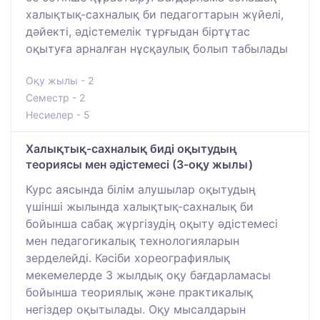
халықтық-сахналық би педагогтарын жүйелі,
дәйекті, әдістемелік тұрғыдан біртұтас
оқытуға арналған нұсқаулық болып табылады
Оқу жылы - 2
Семестр - 2
Несиелер - 5
Халықтық-сахналық биді оқытудың
теориясы мен әдістемесі (3-оқу жылы)
Курс аясында білім алушылар оқытудың
үшінші жылында халықтық-сахналық би
бойынша сабақ жүргізудің оқыту әдістемесі
мен педагогикалық технологияларын
зерделейді. Кәсіби хореографиялық
мекемелерде 3 жылдық оқу бағдарламасы
бойынша теориялық және практикалық
негіздер оқытылады. Оқу мысалдарын