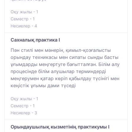
Оқу жылы - 1
Семестр - 1
Несиелер - 4
Сахналық практика I
Пән стилі мен мәнерін, қимыл-қозғалысты
орындау техникасы мен сипаты сынды басты
ұғымдарды меңгертуге бағытталған. Білім алу
процесінде білім алушылар терминдерді
меңгерумен қатар көріп қабылдау түсінігі мен
кеңістік ұғымы дами түседі
Оқу жылы - 1
Семестр - 1
Несиелер - 3
Орындаушылық кызметiнiң практикумы I