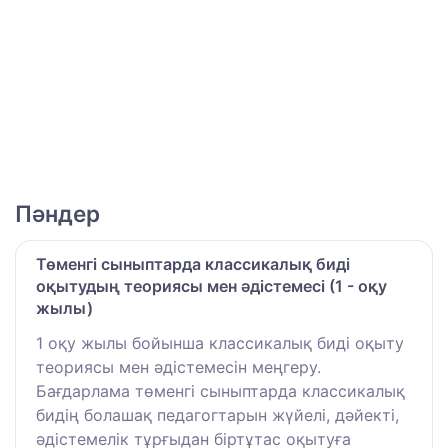
Пәндер
Төменгі сыныптарда классикалық биді
оқытудың теориясы мен әдістемесі (1 - оқу
жылы)
1 оқу жылы бойынша классикалық биді оқыту
теориясы мен әдістемесін меңгеру.
Бағдарлама төменгі сыныптарда классикалық
бидің болашақ педагогтарын жүйелі, дәйекті,
әдістемелік тұрғыдан біртұтас оқытуға