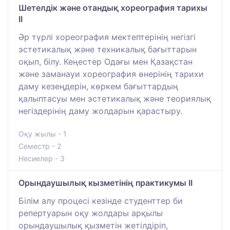
Шетелдік және отандық хореография тарихы
II
Әр түрлі хореография мектептерінің негізгі
эстетикалық және техникалық бағыттарын
оқып, білу. Кеңестер Одағы мен Қазақстан
және заманауи хореография өнерінің тарихи
даму кезеңдерін, көркем бағыттардың
қалыптасуы мен эстетикалық және теориялық
негіздерінің даму жолдарын қарастыру.
Оқу жылы - 1
Семестр - 2
Несиелер - 3
Орындаушылық кызметiнiң практикумы II
Білім алу процесі кезінде студенттер би
репертуарын оқу жолдары арқылы
орындаушылық қызметін жетілдіріп,