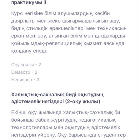
практикумы II
Курс негізіне білім алушылардың кәсіби
даярлығы мен жеке шығармашылығын ашу,
бидің стильдік ерекшеліктері мен техникасын
еркін меңгеру, алынған білім мен дағдыларды
қойылымдық-репетициялық қызмет аясында
қолдану енеді.
Оқу жылы - 2
Семестр - 2
Несиелер - 3
Халықтық-сахналық биді оқытудың
әдістемелік негіздері (2-оқу жылы)
Екінші оқу жылында халықтық-сахналық би
бойынша сабақ жүргізудің педагогикалық
технологиялары мен оқытудың әдістемелік
негіздерін үйрену. Оқу барысында студенттер