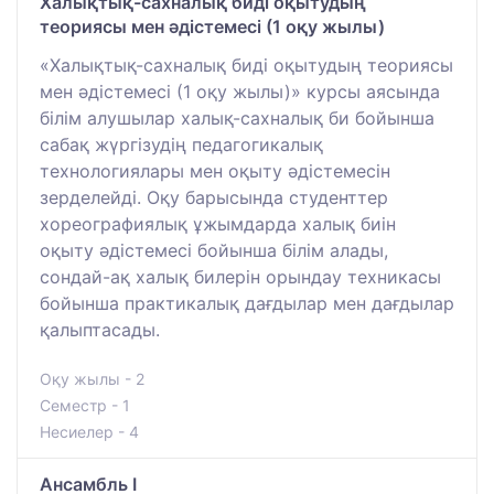
Халықтық-сахналық биді оқытудың
теориясы мен әдістемесі (1 оқу жылы)
«Халықтық-сахналық биді оқытудың теориясы
мен әдістемесі (1 оқу жылы)» курсы аясында
білім алушылар халық-сахналық би бойынша
сабақ жүргізудің педагогикалық
технологиялары мен оқыту әдістемесін
зерделейді. Оқу барысында студенттер
хореографиялық ұжымдарда халық биін
оқыту әдістемесі бойынша білім алады,
сондай-ақ халық билерін орындау техникасы
бойынша практикалық дағдылар мен дағдылар
қалыптасады.
Оқу жылы - 2
Семестр - 1
Несиелер - 4
Ансамбль I