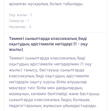
арналған нұсқаулық болып табылады.
Оқу жылы - 1
Семестр - 1
Несиелер - 3
Төменгі сыныптарда классикалық биді
оқытудың әдістемелік негіздері (1 - оқу
жылы)
Төменгі сыныптарда классикалық биді
оқытудың әдістемелік негіздерімен (1 оқу
жылы) танысу, бастауыш сыныптарда
классикалық биді оқытудың әдістемелік
негіздерін оқыту курсы білім алушылар
меңгеруі тиіс білім мен дағдылардың
мазмұнын, көлемін белгілейді және бастауыш
сыныптарда классикалық бидің болашақ
педагогтарының жұмысын ұйымдастырады.