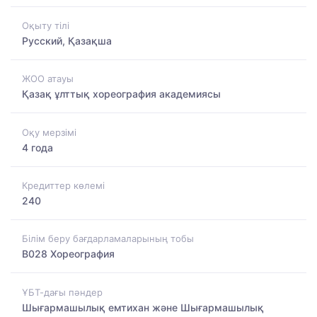
Оқыту тілі
Русский, Қазақша
ЖОО атауы
Қазақ ұлттық хореография академиясы
Оқу мерзімі
4 года
Кредиттер көлемі
240
Білім беру бағдарламаларының тобы
B028 Хореография
ҰБТ-дағы пәндер
Шығармашылық емтихан және Шығармашылық