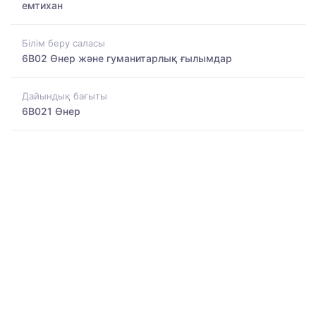
емтихан
Білім беру саласы
6B02 Өнер және гуманитарлық ғылымдар
Дайындық бағыты
6B021 Өнер