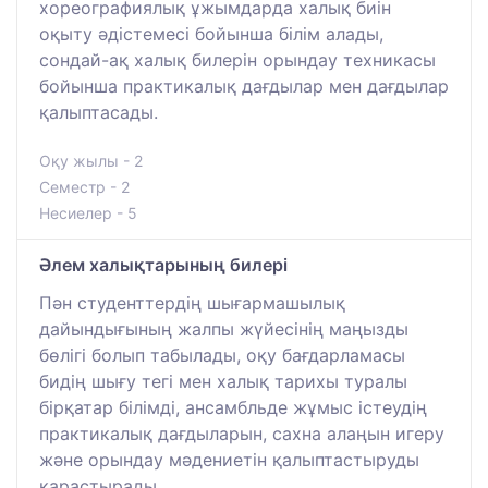
хореографиялық ұжымдарда халық биін
оқыту әдістемесі бойынша білім алады,
сондай-ақ халық билерін орындау техникасы
бойынша практикалық дағдылар мен дағдылар
қалыптасады.
Оқу жылы - 2
Семестр - 2
Несиелер - 5
Әлем халықтарының билері
Пән студенттердің шығармашылық
дайындығының жалпы жүйесінің маңызды
бөлігі болып табылады, оқу бағдарламасы
бидің шығу тегі мен халық тарихы туралы
бірқатар білімді, ансамбльде жұмыс істеудің
практикалық дағдыларын, сахна алаңын игеру
және орындау мәдениетін қалыптастыруды
қарастырады.