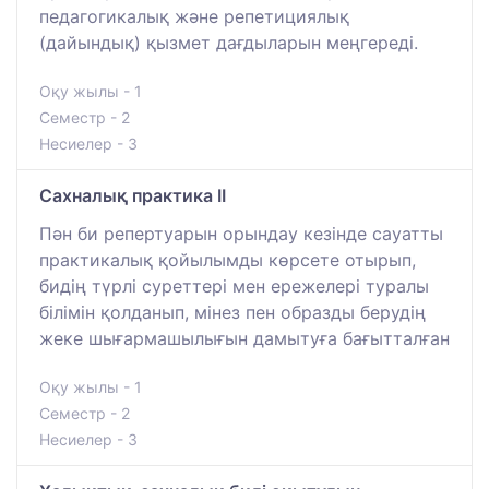
педагогикалық және репетициялық
(дайындық) қызмет дағдыларын меңгереді.
Оқу жылы - 1
Семестр - 2
Несиелер - 3
Сахналық практика II
Пән би репертуарын орындау кезінде сауатты
практикалық қойылымды көрсете отырып,
бидің түрлі суреттері мен ережелері туралы
білімін қолданып, мінез пен образды берудің
жеке шығармашылығын дамытуға бағытталған
Оқу жылы - 1
Семестр - 2
Несиелер - 3