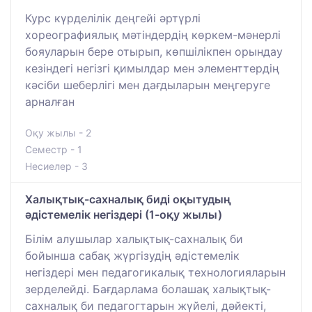
Курс күрделілік деңгейі әртүрлі
хореографиялық мәтіндердің көркем-мәнерлі
бояуларын бере отырып, көпшілікпен орындау
кезіндегі негізгі қимылдар мен элементтердің
кәсіби шеберлігі мен дағдыларын меңгеруге
арналған
Оқу жылы - 2
Семестр - 1
Несиелер - 3
Халықтық-сахналық биді оқытудың
әдістемелік негіздері (1-оқу жылы)
Білім алушылар халықтық-сахналық би
бойынша сабақ жүргізудің әдістемелік
негіздері мен педагогикалық технологияларын
зерделейді. Бағдарлама болашақ халықтық-
сахналық би педагогтарын жүйелі, дәйекті,