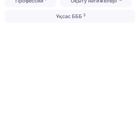
Профессии
Оқыту нәтижелері
3
Ұқсас БББ