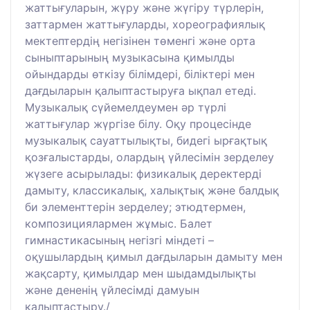
жаттығуларын, жүру және жүгіру түрлерін,
заттармен жаттығуларды, хореографиялық
мектептердің негізінен төменгі және орта
сыныптарының музыкасына қимылды
ойындарды өткізу білімдері, біліктері мен
дағдыларын қалыптастыруға ықпал етеді.
Музыкалық сүйемелдеумен әр түрлі
жаттығулар жүргізе білу. Оқу процесінде
музыкалық сауаттылықты, бидегі ырғақтық
қозғалыстарды, олардың үйлесімін зерделеу
жүзеге асырылады: физикалық деректерді
дамыту, классикалық, халықтық және балдық
би элементтерін зерделеу; этюдтермен,
композициялармен жұмыс. Балет
гимнастикасының негізгі міндеті –
оқушылардың қимыл дағдыларын дамыту мен
жақсарту, қимылдар мен шыдамдылықты
және дененің үйлесімді дамуын
қалыптастыру./