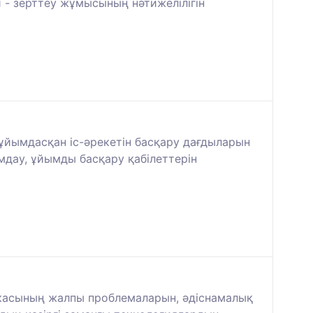
- зерттеу жұмысының нәтижелілігін
йымдасқан іс-әрекетін басқару дағдыларын
мдау, ұйымды басқару қабілеттерін
икасының жалпы проблемаларын, әдіснамалық