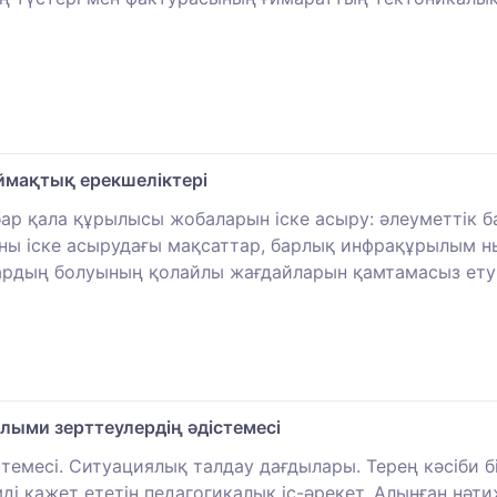
мақтық ерекшеліктері
р қала құрылысы жобаларын іске асыру: әлеуметтік бай
аны іске асырудағы мақсаттар, барлық инфрақұрылым 
ардың болуының қолайлы жағдайларын қамтамасыз ету
лыми зерттеулердің әдістемесі
месі. Ситуациялық талдау дағдылары. Терең кәсіби біл
мді қажет ететін педагогикалық іс-әрекет. Алынған нәт