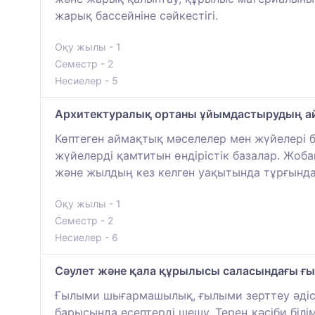
жарық бассейніне сәйкестігі.
Оқу жылы - 1
Семестр - 2
Несиелер - 5
Архитектуралық ортаны ұйымдастырудың ай
Көптеген аймақтық мәселелер мен жүйелері ба
жүйелерді қамтитын өндірістік базалар. Жоб
және жылдың кез келген уақытында тұрғынд
Оқу жылы - 1
Семестр - 2
Несиелер - 6
Сәулет және қала құрылысы саласындағы ғы
Ғылыми шығармашылық, ғылыми зерттеу әдісте
барысында есептерді шешу. Терең кәсіби білі