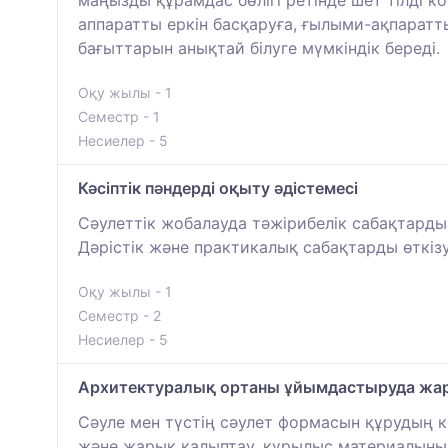
маңызды құрамдас бөлігі ретінде шет тілді
аппаратты еркін басқаруға, ғылыми-ақпаратт
бағыттарын анықтай білуге мүмкіндік береді.
Оқу жылы - 1
Семестр - 1
Несиелер - 5
Кәсіптік пәндерді оқыту әдістемесі
Сәулеттік жобалауда тәжірибелік сабақтарды 
Дәрістік және практикалық сабақтарды өткізу
Оқу жылы - 1
Семестр - 2
Несиелер - 5
Архитектуралық ортаны ұйымдастыруда жары
Сәуле мен түстің сәулет формасын құрудың к
және жарық қалыптау, құрылыс материалының