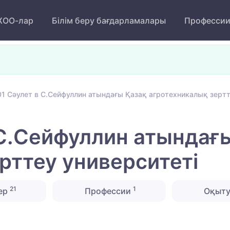
ОО-лар
Білім беру бағдарламалары
Професси
1 Сәулет в С.Сейфуллин атындағы Қазақ агротехникалық зертт
С.Сейфуллин атындағ
рттеу университеті
21
1
ер
Профессии
Оқыту