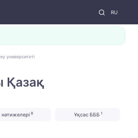
и
RU
еу университеті
ы Қазақ
8
1
 нәтижелері
Ұқсас БББ