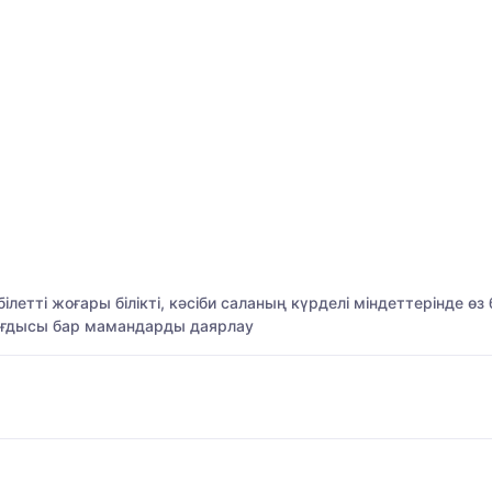
етті жоғары білікті, кәсіби саланың күрделі міндеттерінде өз
 дағдысы бар мамандарды даярлау