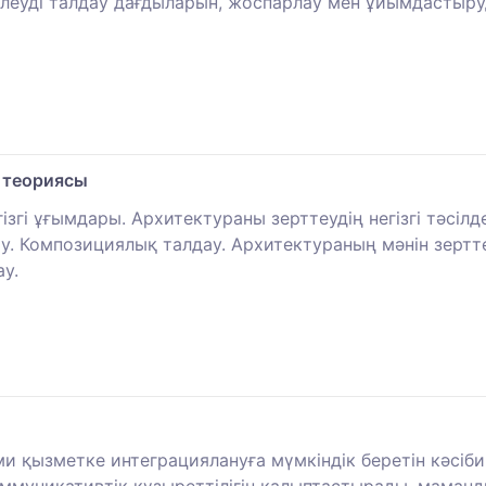
елеуді талдау дағдыларын, жоспарлау мен ұйымдастыру
 теориясы
гі ұғымдары. Архитектураны зерттеудің негізгі тәсілд
у. Композициялық талдау. Архитектураның мәнін зертте
ау.
 қызметке интеграциялануға мүмкіндік беретін кәсіби