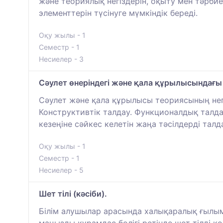
және теориялық негіздерін, оқыту мен тәрби
элементтерін түсінуге мүмкіндік береді.
Оқу жылы - 1
Семестр - 1
Несиелер - 3
Сәулет өнеріндегі және қала құрылысындағы
Сәулет және қала құрылысы теориясының негіз
Конструктивтік талдау. Функционалдық талда
кезеңіне сәйкес келетін жаңа тәсілдерді талд
Оқу жылы - 1
Семестр - 1
Несиелер - 5
Шет тілі (кәсіби).
Білім алушылар арасында халықаралық ғылыми