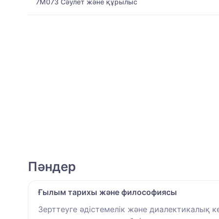
7M073 Сәулет және құрылыс
Пәндер
Ғылым тарихы және философиясы
Зерттеуге әдістемелік және диалектикалық 