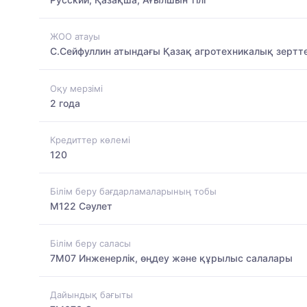
ЖОО атауы
С.Сейфуллин атындағы Қазақ агротехникалық зертте
Оқу мерзімі
2 года
Кредиттер көлемі
120
Білім беру бағдарламаларының тобы
M122 Сәулет
Білім беру саласы
7M07 Инженерлік, өңдеу және құрылыс салалары
Дайындық бағыты