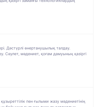
дың қазіргі заманғы технологиялардың
ері. Дәстүрлі өнертанушылық талдау.
у. Сәулет, мәдениет, қоғам дамуының қазіргі
 құзыреттілік пен ғылыми жазу мәдениетінің