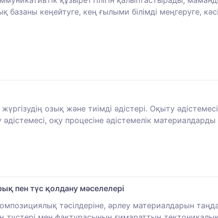
 коммуникативтік құзыреттілігін қалыптастырады, ма
ық базаны кеңейтуге, кең ғылыми білімді меңгеруге, к
жүргізудің озық және тиімді әдістері. Оқыту әдістемес
 әдістемесі, оқу процесіне әдістемелік материалдарды 
қ пен түс қолдану мәселелері
омпозициялық тәсілдеріне, әрлеу материалдарын таңдау
 түстері мен фактурасының ғимараттың тектоникалық 