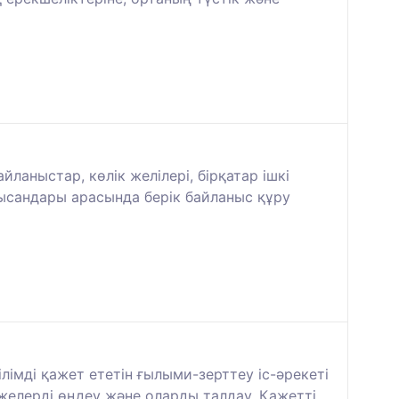
ланыстар, көлік желілері, бірқатар ішкі
нысандары арасында берік байланыс құру
імді қажет ететін ғылыми-зерттеу іс-әрекеті
ижелерді өңдеу және оларды талдау. Қажетті