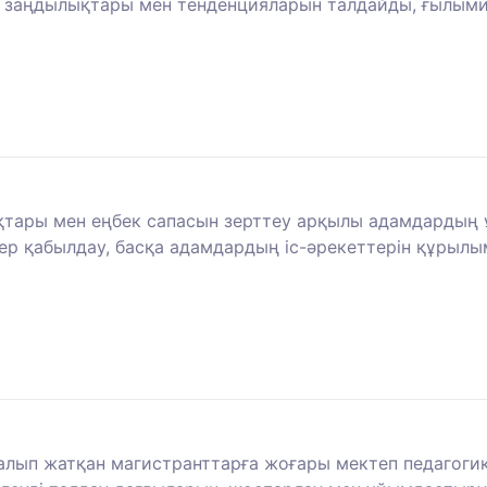
 заңдылықтары мен тенденцияларын талдайды, ғылыми 
тары мен еңбек сапасын зерттеу арқылы адамдардың ұ
р қабылдау, басқа адамдардың іс-әрекеттерін құрылы
алып жатқан магистранттарға жоғары мектеп педагог