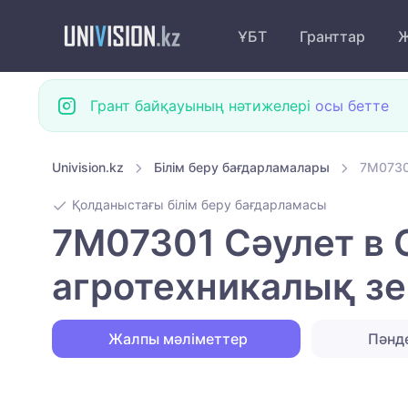
ҰБТ
Гранттар
Ж
Грант байқауының нәтижелері
осы бетте
Univision.kz
Білім беру бағдарламалары
7M0730
Қолданыстағы білім беру бағдарламасы
7M07301 Сәулет в 
агротехникалық зе
Жалпы мәліметтер
Пәнд