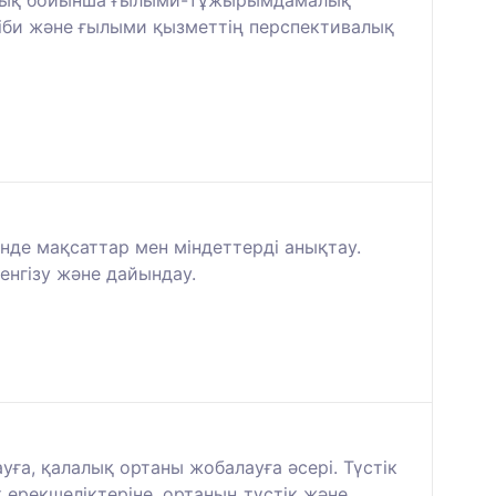
мандық бойынша ғылыми-тұжырымдамалық
әсіби және ғылыми қызметтің перспективалық
інде мақсаттар мен міндеттерді анықтау.
енгізу және дайындау.
ға, қалалық ортаны жобалауға әсері. Түстік
ерекшеліктеріне, ортаның түстік және