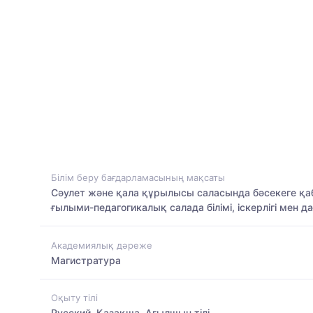
Білім беру бағдарламасының мақсаты
Сәулет және қала құрылысы саласында бәсекеге қабіл
ғылыми-педагогикалық салада білімі, іскерлігі мен
Академиялық дәреже
Магистратура
Оқыту тілі
Русский, Қазақша, Ағылшын тілі