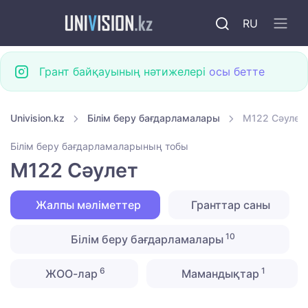
RU
Грант байқауының нәтижелері
осы бетте
Univision.kz
Білім беру бағдарламалары
M122 Сәулет
Білім беру бағдарламаларының тобы
M122 Сәулет
Жалпы мәліметтер
Гранттар саны
10
Білім беру бағдарламалары
6
1
ЖОО-лар
Мамандықтар