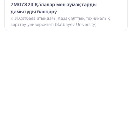
7M07323 Қалалар мен аумақтарды
дамытуды басқару
Қ.И.Сәтбаев атындағы Қазақ ұлттық техникалық
зерттеу университеті (Satbayev University)