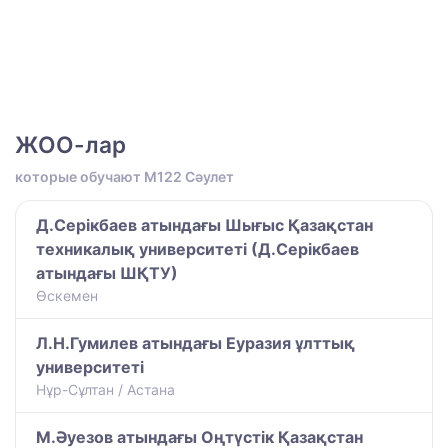
ЖОО-лар
которые обучают M122 Сәулет
Д.Серікбаев атындағы Шығыс Қазақстан
техникалық университеті (Д.Серікбаев
атындағы ШҚТУ)
Өскемен
Л.Н.Гумилев атындағы Еуразия ұлттық
университеті
Нұр-Сұлтан / Астана
М.Әуезов атындағы Оңтүстік Қазақстан