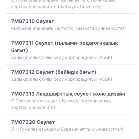
зерттеу университеті (Satbayev University)
7M07310 Сәулет
М.Әуезов атындағы Оңтүстік Қазақстан университеті
7M07311 Сәулет (ғылыми-педагогикалық
бағыт)
Халықаралық білім беру корпорациясы (ХББК)
7M07312 Сәулет (бейіндік бағыт)
Халықаралық білім беру корпорациясы (ХББК)
7M07313 Ландшафттық сәулет және дизайн
С.Сейфуллин атындағы Қазақ агротехникалық
зерттеу университеті
7M07320 Сәулет
Л.Н.Гумилев атындағы Еуразия ұлттық университеті