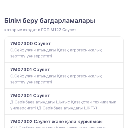
Білім беру бағдарламалары
которые входят в ГОП M122 Сәулет
7M07300 Сәулет
С.Сейфуллин атындағы Қазақ агротехникалық
зерттеу университеті
7M07301 Сәулет
С.Сейфуллин атындағы Қазақ агротехникалық
зерттеу университеті
7M07301 Сәулет
Д.Серікбаев атындағы Шығыс Қазақстан техникалық
университеті (Д.Серікбаев атындағы ШҚТУ)
7M07302 Сәулет және қала құрылысы
Қ.И.Сәтбаев атындағы Қазақ ұлттық техникалық