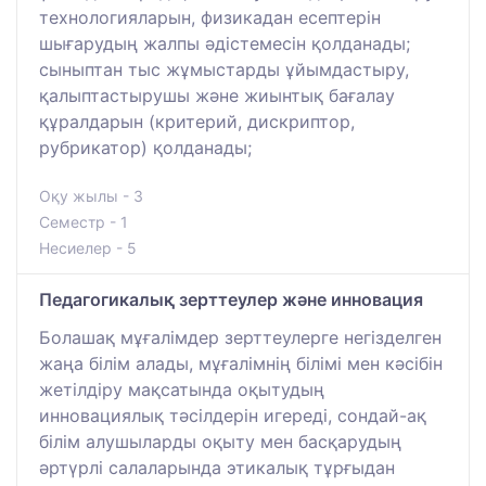
технологияларын, физикадан есептерін
шығарудың жалпы әдістемесін қолданады;
сыныптан тыс жұмыстарды ұйымдастыру,
қалыптастырушы және жиынтық бағалау
құралдарын (критерий, дискриптор,
рубрикатор) қолданады;
Оқу жылы - 3
Семестр - 1
Несиелер - 5
Педагогикалық зерттеулер және инновация
Болашақ мұғалімдер зерттеулерге негізделген
жаңа білім алады, мұғалімнің білімі мен кәсібін
жетілдіру мақсатында оқытудың
инновациялық тәсілдерін игереді, сондай-ақ
білім алушыларды оқыту мен басқарудың
әртүрлі салаларында этикалық тұрғыдан