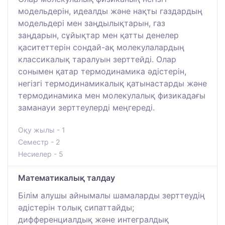
модельдерін, идеалды және нақты газдардың
модельдері мен заңдылықтарын, газ
заңдарын, сұйықтар мен қатты денелер
қаситеттерін сондай-ақ молекулалардың
классикалық таралуын зерттейді. Олар
сонымен қатар термодинамика әдістерін,
негізгі термодинамикалық қатынастарды және
термодинамика мен молекулалық физикадағы
заманауи зерттеулерді меңгереді.
Оқу жылы - 1
Семестр - 2
Несиелер - 5
Математикалық талдау
Білім алушы айнымалы шамаларды зерттеудің
әдістерін толық сипаттайды;
дифференциалдық және интегралдық