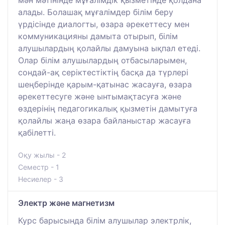
алады. Болашақ мұғалімдер білім беру
үрдісінде диалогты, өзара әрекеттесу мен
коммуникацияны дамыта отырып, білім
алушылардың қолайлы дамуына ықпал етеді.
Олар білім алушылардың отбасыларымен,
сондай-ақ серіктестіктің басқа да түрлері
шеңберінде қарым-қатынас жасауға, өзара
әрекеттесуге және ынтымақтасуға және
өздерінің педагогикалық қызметін дамытуға
қолайлы жаңа өзара байланыстар жасауға
қабілетті.
Оқу жылы - 2
Семестр - 1
Несиелер - 3
Электр және магнетизм
Курс барысында білім алушылар электрлік,