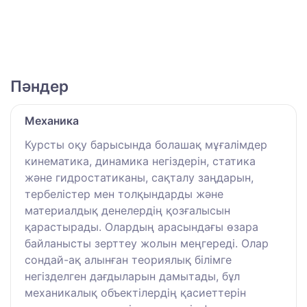
Пәндер
Механика
Курсты оқу барысында болашақ мұғалімдер
кинематика, динамика негіздерін, статика
және гидростатиканы, сақталу заңдарын,
тербелістер мен толқындарды және
материалдық денелердің қозғалысын
қарастырады. Олардың арасындағы өзара
байланысты зерттеу жолын меңгереді. Олар
сондай-ақ алынған теориялық білімге
негізделген дағдыларын дамытады, бұл
механикалық объектілердің қасиеттерін