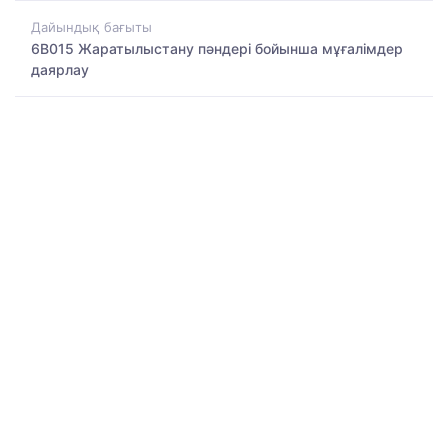
Дайындық бағыты
6B015 Жаратылыстану пәндері бойынша мұғалімдер
даярлау