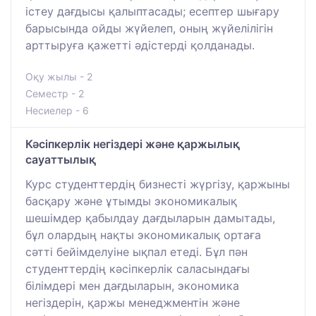
істеу дағдысы қалыптасады; есептер шығару
барысында ойды жүйелеп, оның жүйелілігін
арттыруға қажетті әдістерді қолданады.
Оқу жылы - 2
Семестр - 2
Несиелер - 6
Кәсіпкерлік негіздері және қаржылық
сауаттылық
Курс студенттердің бизнесті жүргізу, қаржыны
басқару және ұтымды экономикалық
шешімдер қабылдау дағдыларын дамытады,
бұл олардың нақты экономикалық ортаға
сәтті бейімделуіне ықпал етеді. Бұл пән
студенттердің кәсіпкерлік саласындағы
білімдері мен дағдыларын, экономика
негіздерін, қаржы менеджментін және