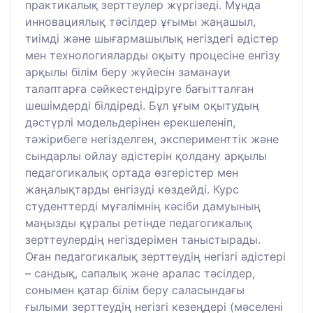
практикалық зерттеулер жүргізеді. Мұнда
инновациялық тәсілдер ұғымы жаңашыл,
тиімді және шығармашылық негіздегі әдістер
мен технологияларды оқыту процесіне енгізу
арқылы білім беру жүйесін заманауи
талаптарға сәйкестендіруге бағытталған
шешімдерді білдіреді. Бұл ұғым оқытудың
дәстүрлі модельдерінен ерекшеленіп,
тәжірибеге негізделген, эксперименттік және
сындарлы ойлау әдістерін қолдану арқылы
педагогикалық ортада өзгерістер мен
жаңалықтарды енгізуді көздейді. Курс
студенттерді мұғалімнің кәсіби дамуының
маңызды құралы ретінде педагогикалық
зерттеулердің негіздерімен таныстырады.
Оған педагогикалық зерттеудің негізгі әдістері
– сандық, сапалық және аралас тәсілдер,
сонымен қатар білім беру саласындағы
ғылыми зерттеудің негізгі кезеңдері (мәселені