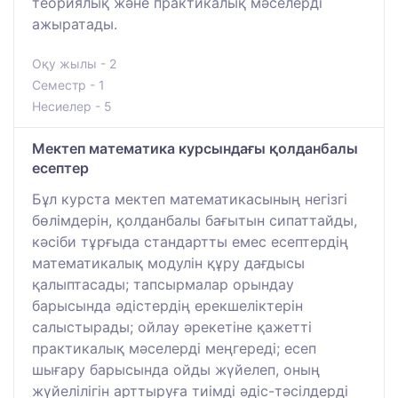
теориялық және практикалық мәселерді
ажыратады.
Оқу жылы - 2
Семестр - 1
Несиелер - 5
Мектеп математика курсындағы қолданбалы
есептер
Бұл курста мектеп математикасының негізгі
бөлімдерін, қолданбалы бағытын сипаттайды,
кәсіби тұрғыда стандартты емес есептердің
математикалық модулін құру дағдысы
қалыптасады; тапсырмалар орындау
барысында әдістердің ерекшеліктерін
салыстырады; ойлау әрекетіне қажетті
практикалық мәселерді меңгереді; есеп
шығару барысында ойды жүйелеп, оның
жүйелілігін арттыруға тиімді әдіс-тәсілдерді