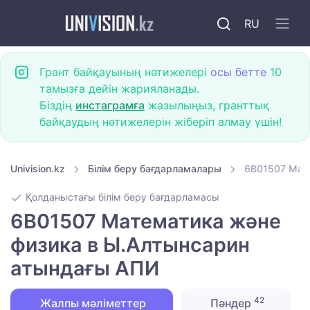
RU
Грант байқауының нәтижелері
осы бетте
10
тамызға дейін жарияланады.
Біздің
инстаграмға
жазылыңыз, гранттық
байқаудың нәтижелерін жіберіп алмау үшін!
Univision.kz
Білім беру бағдарламалары
6B01507 Мат
Қолданыстағы білім беру бағдарламасы
6B01507 Математика және
физика в Ы.Алтынсарин
атындағы АПИ
42
Жалпы мәліметтер
Пәндер