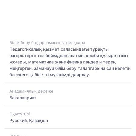
Білім беру бағдарламасының мақсаты
Педагогикалық қызмет саласындағы тұрақты
өзгерістерге тез бейімделе алатын, кәсіби құзыреттілігі
жоғары, математика және физика пәндерін терең
меңгерген, заманауи білім беру талаптарына сай келетін
бәсекеге қабілетті мұғалімді даярлау.
Академиялық дәреже
Бакалавриат
Оқыту тілі
Русский, Қазақша