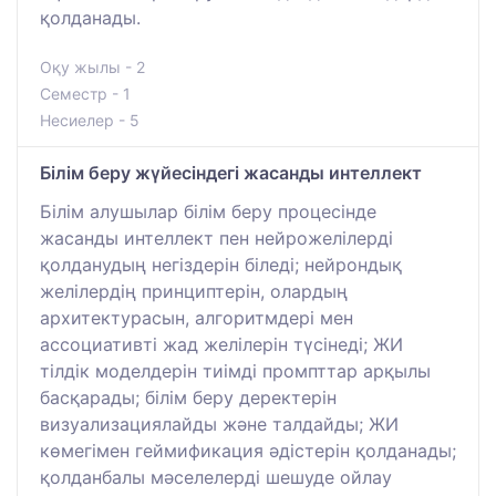
қолданады.
Оқу жылы - 2
Семестр - 1
Несиелер - 5
Білім беру жүйесіндегі жасанды интеллект
Білім алушылар білім беру процесінде
жасанды интеллект пен нейрожелілерді
қолданудың негіздерін біледі; нейрондық
желілердің принциптерін, олардың
архитектурасын, алгоритмдері мен
ассоциативті жад желілерін түсінеді; ЖИ
тілдік моделдерін тиімді промпттар арқылы
басқарады; білім беру деректерін
визуализациялайды және талдайды; ЖИ
көмегімен геймификация әдістерін қолданады;
қолданбалы мәселелерді шешуде ойлау