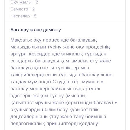
Оқу жылы - 2
Семестр - 2
Несиелер - 5
Бағалау және дамыту
Мақсаты: оқу процесінде бағалаудың
маңыздылығын түсіну және оқу процесінің
әртүрлі кезеңдерінде этикалық тұрғыдан
сындарлы бағалауды қамтамасыз ету және
бағалауға қатысты түсініктер мен
тәжірибелерді сыни тұрғыдан бағалау және
талдау мүмкіндігі Студенттер, мүмкін: •
бағалау мен кері байланыстың әртүрлі
әдістерін жақсы түсіну (мысалы,
қалыптастырушы және қорытынды бағалау) •
оқушылардың білім беру құзыреттілік
деңгейлерін анықтау және тану бойынша
педагогикалық принциптерді қолдану