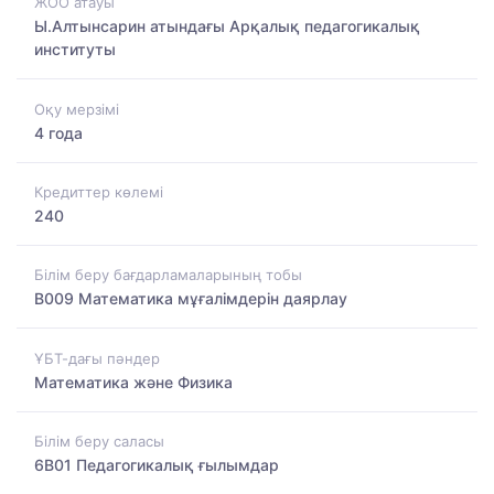
ЖОО атауы
Ы.Алтынсарин атындағы Арқалық педагогикалық
институты
Оқу мерзімі
4 года
Кредиттер көлемі
240
Білім беру бағдарламаларының тобы
B009 Математика мұғалімдерін даярлау
ҰБТ-дағы пәндер
Математика және Физика
Білім беру саласы
6B01 Педагогикалық ғылымдар