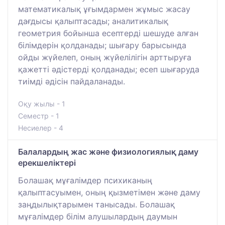
математикалық ұғымдармен жұмыс жасау
дағдысы қалыптасады; аналитикалық
геометрия бойынша есептерді шешуде алған
білімдерін қолданады; шығару барысында
ойды жүйелеп, оның жүйелілігін арттыруға
қажетті әдістерді қолданады; есеп шығаруда
тиімді әдісін пайдаланады.
Оқу жылы - 1
Семестр - 1
Несиелер - 4
Балалардың жас және физиологиялық даму
ерекшеліктері
Болашақ мұғалімдер психиканың
қалыптасуымен, оның қызметімен және даму
заңдылықтарымен танысады. Болашақ
мұғалімдер білім алушылардың даумын