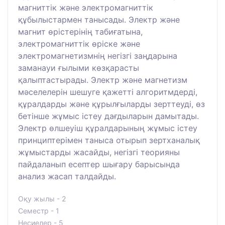
магниттік және электромагниттік
құбылыстармен танысады. Электр және
магнит өрістерінің табиғатына,
электромагниттік өріске және
электромагнетизмнің негізгі заңдарына
заманауи ғылыми көзқарасты
қалыптастырады. Электр және магнетизм
мәселелерін шешуге қажетті алгоритмдерді,
құралдарды және құрылғыларды зерттеуді, өз
бетінше жұмыс істеу дағдыларын дамытады.
Электр өлшеуіш құралдарының жұмыс істеу
принциптерімен таныса отырып зертханалық
жұмыстарды жасайды, негізгі теорияны
пайдаланып есептер шығару барысында
анализ жасап талдайды.
Оқу жылы - 2
Семестр - 1
Несиелер - 5