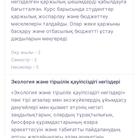
негізделген қаржылық шешімдерді қабылдауға
бағытталған. Курс барысында студенттер
қаржылық жоспарлау және бюджеттеу
мәселелерін талдайды. Олар жеке қаржыны
басқару және отбасылық бюджетті ұстау
дағдыларын меңгереді.
Оқу жылы - 2
Семестр - 2
Несиелер - 5
Экология және тіршілік қауіпсіздігі негіздері
«Экология және тіршілік қауіпсіздігі негіздері»
пәні тірі ағзалар мен экожүйелердің ұйымдасу
деңгейлері мен қызмет етуінің негізгі
заңдылықтарын, олардың тұрақтылығын,
биосфера құрамдастарының өзара
әрекеттесуін және табиғатты пайдаланудың
артуы жағдайындағы адам әрекетінің