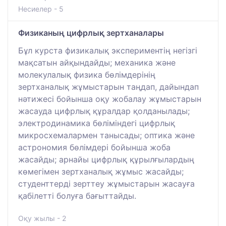
Несиелер - 5
Физиканың цифрлық зертханалары
Бұл курста физикалық экспериментің негізгі
мақсатын айқындайды; механика және
молекулалық физика бөлімдерінің
зертханалық жұмыстарын таңдап, дайындап
нәтижесі бойынша оқу жобалау жұмыстарын
жасауда цифрлық құралдар қолданылады;
электродинамика бөліміндегі цифрлық
микросхемалармен танысады; оптика және
астрономия бөлімдері бойынша жоба
жасайды; арнайы цифрлық құрылғылардың
көмегімен зертханалық жұмыс жасайды;
студенттерді зерттеу жұмыстарын жасауға
қабілетті болуға бағыттайды.
Оқу жылы - 2