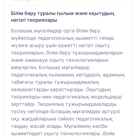
Білім беру туралы ғылым және оқытудың
негізгі теориялары
Болашақ мұғалімдер орта білім беру
жүйесінде педагогикалық қызметті тиімді
жүзеге асыру үшін қажетті негізгі оқыту
теорияларын, білім беру тұжырымдамаларын
және заманауи оқыту технологияларын
меңгерген. Болашақ мұғалімдер
педагогикалық ғылымның негіздерін, адамның
табиғаты туралы тұжырымдамалық
көзқарастарды қарастырады. Оқытудың
теориялары мен педагогикалық модельдерді
зерттейді. Теориялық тұжырымдамаларды
түсіну негізінде болашақ мұғалімдер әртүрлі
оқу жағдайларына сәйкес педагогикалық
таңдау жасай алады. Мұғалімнің кәсіби
қызметіндегі оқыту технологиялары ,білім