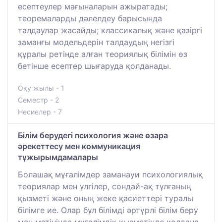
есептеулер мағыналарын ажыратады;
теоремаларды дәлелдеу барысында
талдаулар жасайды; классикалық және қазіргі
заманғы модельдерін талдаудың негізгі
құралы ретінде алған теориялық білімін өз
бетінше есептер шығаруда қолданады.
Оқу жылы - 1
Семестр - 2
Несиелер - 7
Білім берудегі психология және өзара
әрекеттесу мен коммуникация
тұжырымдамалары
Болашақ мұғалімдер заманауи психологиялық
теориялар мен үлгілер, сондай-ақ тұлғаның
қызметі және оның жеке қасиеттері туралы
білімге ие. Олар бұл білімді әртүрлі білім беру
мән мәтінінде мұғалімдік қызметінде қолдана