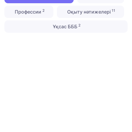
2
11
Профессии
Оқыту нәтижелері
2
Ұқсас БББ