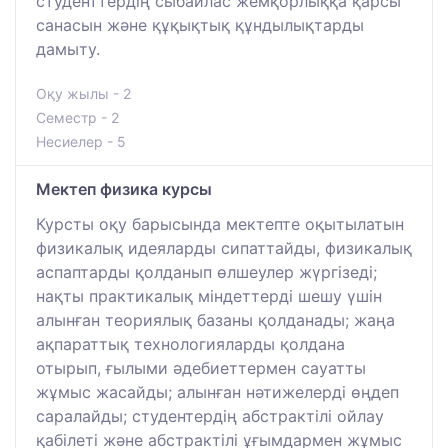
студенттердің сыбайлас жемқорлыққа қарсы
санасын және құқықтық құндылықтарды
дамыту.
Оқу жылы - 2
Семестр - 2
Несиелер - 5
Мектеп физика курсы
Курсты оқу барысында мектепте оқытылатын
физикалық идеяларды сипаттайды, физикалық
аспаптарды қолданып өлшеулер жүргізеді;
нақты практикалық міндеттерді шешу үшін
алынған теориялық базаны қолданады; жаңа
ақпараттық технологияларды қолдана
отырып, ғылыми әдебиеттермен сауатты
жұмыс жасайды; алынған нәтижелерді өңдеп
саралайды; студентердің абстрактілі ойлау
қабілеті және абстрактілі ұғымдармен жұмыс