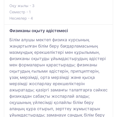
Оқу жылы - 3
Семестр - 1
Несиелер - 4
Физиканы оқыту әдістемесі
Білім алушы мектеп физика курсының
жаңартылған білім беру бағдарламасының
мазмұндық ерекшеліктері мен құрылымын,
физиканы оқытуды ұйымдастырудың әдістері
мен формаларын қарастырады; физиканы
оқытудың ғылыми әдістерін, припциптерін,
ұзақ мерзімді, орта мерзімді және қысқа
мерзімді жоспарлау ерекшеліктерін
ажыратады; қазіргі заманғы талаптарға сәйкес
физикадан сабақты жоспарлай алады;
оқушының үйлесімді қолайлы білім беру
алаңың құра отырып, зерттеу жұмыстарын
ұйымдастырады; заманауи сандық білім беру