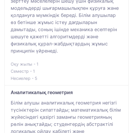
зерттеу мәселелерін шешу үшін физикалық
модельдерді шығармашылықпен құруға және
қолдануға мүмкіндік береді. Білім алушылар
өз бетінше жұмыс істеу дағдыларын
дамытады, соның ішінде механика есептерін
шешуге қажетті алгоритмдерді және
физикалық құрал-жабдықтардың жұмыс
принципін үйренеді.
Оқу жылы - 1
Семестр - 1
Несиелер - 5
Аналитикалық геометрия
Білім алушы аналитикалық геометрия негізгі
түсініктерін сипаттайды; математикалық білім
жүйесіндегі қазіргі заманғы геометрияның
рөлін анықтайды; студентердің абстрактілі
логикалық ойлау қабілеті және