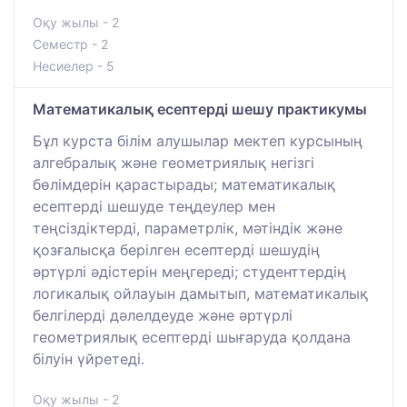
Оқу жылы - 2
Семестр - 2
Несиелер - 5
Математикалық есептерді шешу практикумы
Бұл курста білім алушылар мектеп курсының
алгебралық және геометриялық негізгі
бөлімдерін қарастырады; математикалық
есептерді шешуде теңдеулер мен
теңсіздіктерді, параметрлік, мәтіндік және
қозғалысқа берілген есептерді шешудің
әртүрлі әдістерін меңгереді; студенттердің
логикалық ойлауын дамытып, математикалық
белгілерді дәлелдеуде және әртүрлі
геометриялық есептерді шығаруда қолдана
білуін үйретеді.
Оқу жылы - 2