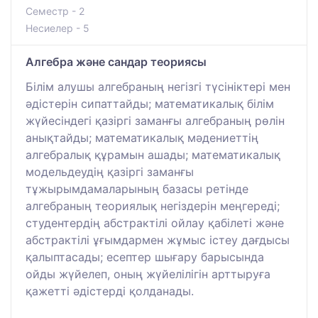
Семестр - 2
Несиелер - 5
Алгебра және сандар теориясы
Білім алушы алгебраның негізгі түсініктері мен
әдістерін сипаттайды; математикалық білім
жүйесіндегі қазіргі заманғы алгебраның рөлін
анықтайды; математикалық мәдениеттің
алгебралық құрамын ашады; математикалық
модельдеудің қазіргі заманғы
тұжырымдамаларының базасы ретінде
алгебраның теориялық негіздерін меңгереді;
студентердің абстрактілі ойлау қабілеті және
абстрактілі ұғымдармен жұмыс істеу дағдысы
қалыптасады; есептер шығару барысында
ойды жүйелеп, оның жүйелілігін арттыруға
қажетті әдістерді қолданады.