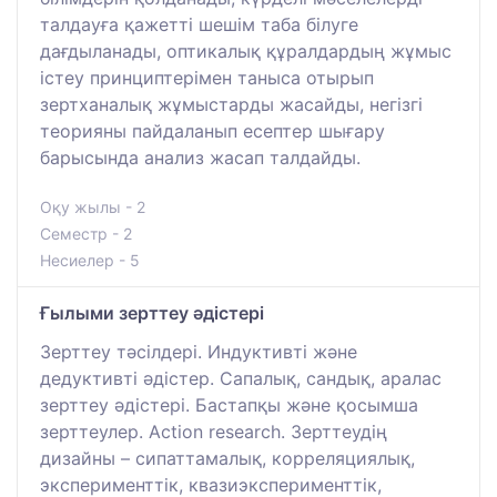
талдауға қажетті шешім таба білуге
дағдыланады, оптикалық құралдардың жұмыс
істеу принциптерімен таныса отырып
зертханалық жұмыстарды жасайды, негізгі
теорияны пайдаланып есептер шығару
барысында анализ жасап талдайды.
Оқу жылы - 2
Семестр - 2
Несиелер - 5
Ғылыми зерттеу әдістері
Зерттеу тәсілдері. Индуктивті және
дедуктивті әдістер. Сапалық, сандық, аралас
зерттеу әдістері. Бастапқы және қосымша
зерттеулер. Action research. Зерттеудің
дизайны – сипаттамалық, корреляциялық,
эксперименттік, квазиэксперименттік,