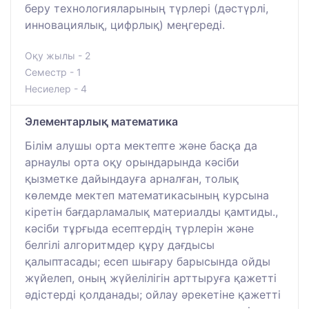
беру технологияларының түрлері (дәстүрлі,
инновациялық, цифрлық) меңгереді.
Оқу жылы - 2
Семестр - 1
Несиелер - 4
Элементарлық математика
Білім алушы орта мектепте және басқа да
арнаулы орта оқу орындарында кәсіби
қызметке дайындауға арналған, толық
көлемде мектеп математикасының курсына
кіретін бағдарламалық материалды қамтиды.,
кәсіби тұрғыда есептердің түрлерін және
белгілі алгоритмдер құру дағдысы
қалыптасады; есеп шығару барысында ойды
жүйелеп, оның жүйелілігін арттыруға қажетті
әдістерді қолданады; ойлау әрекетіне қажетті