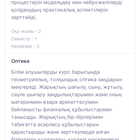
процестерін модельдеу мен нейрожелілерді
қолданудың практикалық аспектілерін
зерттейді.
Оқу жылы - 2
Семестр - 1
Несиелер - 3
Оптика
Білім алушыларды курс барысында
геометриялық, толқындық оптика заңдарын
меңгереді. Жарықтың шағылу, сыну, жұтылу,
сәуле шығару заңдылықтарымен және оның
материямен өзара әрекеттесуімен
байланысты физикалық құбылыстармен
танысады. Жарықтың бір-бірлерімен
табиғатта әсерлесу құбылыстарын
қарастырады және зерттеулерде алған
білімдерін қолданады; күрделі мәселелерді