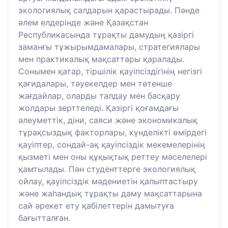
экологиялық салдарын қарастырады. Пәнде
әлем елдерінде және Қазақстан
Республикасында тұрақты дамудың қазіргі
заманғы тұжырымдамалары, стратегиялары
мен практикалық мақсаттары қаралады.
Сонымен қатар, тіршілік қауіпсіздігінің негізгі
қағидалары, тәуекелдер мен төтенше
жағдайлар, оларды талдау мен басқару
жолдары зерттеледі. Қазіргі қоғамдағы
әлеуметтік, діни, саяси және экономикалық
тұрақсыздық факторлары, күнделікті өмірдегі
қауіптер, сондай-ақ қауіпсіздік мекемелерінің
қызметі мен оны құқықтық реттеу мәселелері
қамтылады. Пән студенттерге экологиялық
ойлау, қауіпсіздік мәдениетін қалыптастыру
және жаһандық тұрақты даму мақсаттарына
сай әрекет ету қабілеттерін дамытуға
бағытталған.