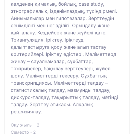
көлденең қималық, бойлық, case study,
этнографиялық, ізденімпаздық, түсіндірмелі.
Айнымалылар мен гипотезалар. Зерттеудің
сенімділігі мен негізділігі. Орындалу және
қайталану. Кездейсоқ және жүйелі қате.
Триангуляция. Іріктеу. Іріктеуді
қалыптастыруға қосу және алып тастау
критерийлері. Іріктеу әдістері. Мәліметтерді
жинау – сауалнамалар, сұхбаттар,
тәжірибелер, бақылау зерттеулері, жүйелі
шолу. Мәліметтерді тексеру. Сұхбаттың
транскрипциясы. Мәліметтерді талдау –
статистикалық талдау, мазмұнды талдау,
дискурс-талдау, тақырыптық талдау, мәтінді
талдау. Зерттеу этикасы. Алқалық
рецензиялау.
Оқу жылы - 2
Семестр - 2