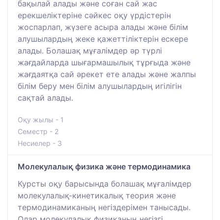
бақылай алады және соған сай жас
ерекшеліктеріне сәйкес оқу үрдістерін
жоспарлап, жүзеге асыра алады және білім
алушылардың жеке қажеттіліктерін ескере
алады. Болашақ мұғалімдер әр түрлі
жағдайларда шығармашылық тұрғыда және
жағдаятқа сай әрекет ете алады және жалпы
білім беру мен білім алушылардың игілігін
сақтай алады.
Оқу жылы - 1
Семестр - 2
Несиелер - 3
Молекулалық физика және термодинамика
Курсты оқу барысында болашақ мұғалімдер
молекулалық-кинетикалық теория және
термодинамиканың негіздерімен танысады.
Олар молекулалық физиканың негізгі