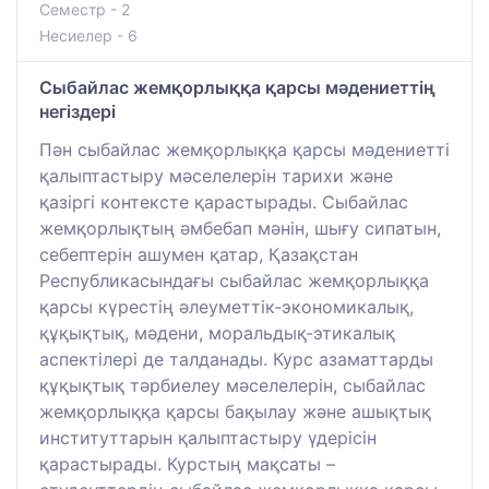
Семестр - 2
Несиелер - 6
Сыбайлас жемқорлыққа қарсы мәдениеттің
негіздері
Пән сыбайлас жемқорлыққа қарсы мәдениетті
қалыптастыру мәселелерін тарихи және
қазіргі контексте қарастырады. Сыбайлас
жемқорлықтың әмбебап мәнін, шығу сипатын,
себептерін ашумен қатар, Қазақстан
Республикасындағы сыбайлас жемқорлыққа
қарсы күрестің әлеуметтік-экономикалық,
құқықтық, мәдени, моральдық-этикалық
аспектілері де талданады. Курс азаматтарды
құқықтық тәрбиелеу мәселелерін, сыбайлас
жемқорлыққа қарсы бақылау және ашықтық
институттарын қалыптастыру үдерісін
қарастырады. Курстың мақсаты –