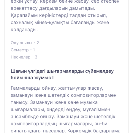
еркін ұстау, көркем бейне жасау, серіктеспен
әрекеттесу дағдыларын дамытады.
Қарапайым көріністерді талдай отырып,
сахналық мінез-құлықты бағалайды және
қолданады.
Оқу жылы - 2
Семестр - 1
Несиелер - 3
Шағын үлгідегі шығармаларды сүйемелдеу
бойынша жұмыс I
Гаммаларды ойнау, жаттығулар жасау,
заманауи және шетелдік композиторлармен
танысу. Заманауи және көне музыка
шығармалары, әндерді өңдеу, мұғаліммен
ансамбльде ойнау. Заманауи және шетелдік
композиторлардың шығармалары, ән-би
сипатындағы пьесалар. Көркемдік бағдарлама