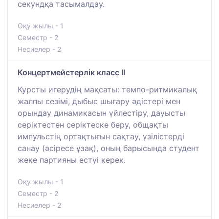
секундқа тасымалдау.
Оқу жылы - 1
Семестр - 2
Несиелер - 2
Концертмейстерлік класс II
Курсты игерудің мақсаты: темпо-ритмикалық
жалпы сезімі, дыбыс шығару әдістері мен
орындау динамикасын үйлестіру, дауысты
серіктестен серіктеске беру, общақты
импульстің ортақтығын сақтау, үзілістерді
санау (әсіресе ұзақ), оның барысында студент
жеке партияны естуі керек.
Оқу жылы - 1
Семестр - 2
Несиелер - 2