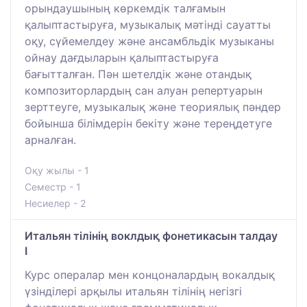
орындаушының көркемдік талғамын
қалыптастыруға, музыкалық мәтінді сауатты
оқу, сүйемелдеу және ансамбльдік музыканы
ойнау дағдыларын қалыптастыруға
бағытталған. Пән шетелдік және отандық
композиторлардың сан алуан репертуарын
зерттеуге, музыкалық және теориялық пәндер
бойынша білімдерін бекіту және тереңдетуге
арналған.
Оқу жылы - 1
Семестр - 1
Несиелер - 2
Итальян тілінің воклдық фонетикасын талдау
І
Курс опералар мен концоналардың вокалдық
үзінділері арқылы итальян тілінің негізгі