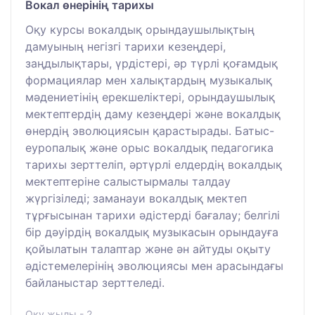
Вокал өнерінің тарихы
Оқу курсы вокалдық орындаушылықтың
дамуының негізгі тарихи кезеңдері,
заңдылықтары, үрдістері, әр түрлі қоғамдық
формациялар мен халықтардың музыкалық
мәдениетінің ерекшеліктері, орындаушылық
мектептердің даму кезеңдері және вокалдық
өнердің эволюциясын қарастырады. Батыс-
еуропалық және орыс вокалдық педагогика
тарихы зерттеліп, әртүрлі елдердің вокалдық
мектептеріне салыстырмалы талдау
жүргізіледі; заманауи вокалдық мектеп
тұрғысынан тарихи әдістерді бағалау; белгілі
бір дәуірдің вокалдық музыкасын орындауға
қойылатын талаптар және ән айтуды оқыту
әдістемелерінің эволюциясы мен арасындағы
байланыстар зерттеледі.
Оқу жылы - 2