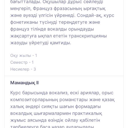
бағытталады. Оқушылар дұрыс сөйлеуді
меңгеріп, Француз фразасының ырғақтық
және әуезді үлгісін үйренеді. Сондай-ақ, курс
фонетиканы түсінуді тереңдетуге және
француз тілінде вокалды орындауды
жақсартуға ықпал ететін транскрипцияны
жазуды үйретуді қамтиды.
Оқу жылы - 1
Семестр - 1
Несиелер - 3
Мамандық ІІ
Курс барысында вокализ, ескі ариялар, орыс
композиторларының романстары және қазақ
халық әндері сияқты шағын формадағы
вокалдық шығармалармен практикалық
жұмыс аясында өзіндік ойлау қабілетін
тәрбиелеуге баса назар аударылады.