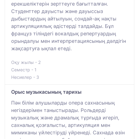
ерекшеліктерін зерттеуге бағытталған.
Студенттер дауысты және дауыссыз
дыбыстардың айтылуын, сондай-ақ нақты
артикуляциялық әдістерді талдайды. Бұл
француз тіліндегі вокалдық репертуардың
орындалуы мен интерпретациясының дәлдігін
жақсартуға ықпал етеді.
Оқу жылы - 2
Семестр - 1
Несиелер - 3
Орыс музыкасының тарихы
Пән білім алушыларды опера сахнасының
негіздерімен таныстырады. Рольдерді
музыкалық және драмалық тұрғыда игеріп,
сахналық қозғалысты, артикуляция мен
мимиканы үйлестіруді үйренеді. Сахнада өзін