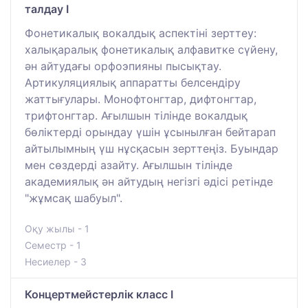
талдау І
Фонетикалық вокалдық аспектіні зерттеу:
халықаралық фонетикалық алфавитке сүйену,
ән айтудағы орфоэпияны пысықтау.
Артикуляциялық аппаратты белсендіру
жаттығулары. Монофтонгтар, дифтонгтар,
трифтонгтар. Ағылшын тілінде вокалдық
бөліктерді орындау үшін ұсынылған бейтарап
айтылымның үш нұсқасын зерттеңіз. Буындар
мен сөздерді азайту. Ағылшын тілінде
академиялық ән айтудың негізгі әдісі ретінде
"жұмсақ шабуыл".
Оқу жылы - 1
Семестр - 1
Несиелер - 3
Концертмейстерлік класс I