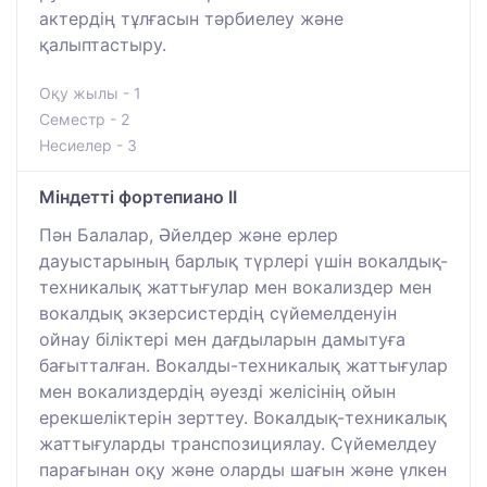
актердің тұлғасын тәрбиелеу және
қалыптастыру.
Оқу жылы - 1
Семестр - 2
Несиелер - 3
Міндетті фортепиано II
Пән Балалар, Әйелдер және ерлер
дауыстарының барлық түрлері үшін вокалдық-
техникалық жаттығулар мен вокализдер мен
вокалдық экзерсистердің сүйемелденуін
ойнау біліктері мен дағдыларын дамытуға
бағытталған. Вокалды-техникалық жаттығулар
мен вокализдердің әуезді желісінің ойын
ерекшеліктерін зерттеу. Вокалдық-техникалық
жаттығуларды транспозициялау. Сүйемелдеу
парағынан оқу және оларды шағын және үлкен