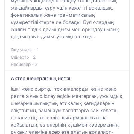
музыка үзінділердін талдау және диалогтық
жағдайларды құру үшін қажетті вокалдық,
фонетикалық және грамматикалық
құзыреттіліктерге ие болады. Бұл олардың
жалпы тілдік дайындығы мен орындаушылық
дағдыларын дамытуға ықпал етеді.
Оқу жылы - 1
Семестр - 2
Несиелер - 3
Актер шеберлігінің негізі
Ішкі және сыртқы техникаларды, өзіне және
рөлге жұмыс істеу әдісін меңгерген, ұжымдық
шығармашылықтың этикалық қағидаларын
сақтайтын, заманауи талаптарға сай келетін,
вокалистің актерлік шығармашылығына
қойылатын, өз өнерінің күшімен көрерменнің
рухани әлеміне әсер ете алатын вокалист-