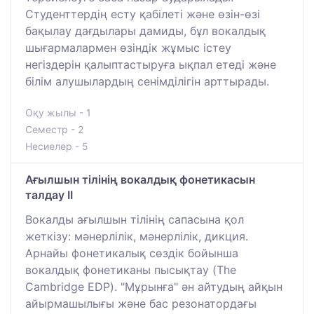
Студенттердің есту қабілеті және өзін-өзі
бақылау дағдылары дамиды, бұл вокалдық
шығармалармен өзіндік жұмыс істеу
негіздерін қалыптастыруға ықпал етеді және
білім алушылардың сенімділігін арттырады.
Оқу жылы - 1
Семестр - 2
Несиелер - 5
Ағылшын тілінің вокалдық фонетикасын
талдау ІI
Вокалды ағылшын тілінің сапасына қол
жеткізу: мәнерлілік, мәнерлілік, дикция.
Арнайы фонетикалық сөздік бойынша
вокалдық фонетиканы пысықтау (The
Cambridge EDP). "Мұрынға" ән айтудың айқын
айырмашылығы және бас резонатордағы