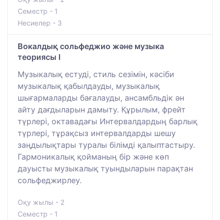
Семестр - 1
Несиелер - 3
Вокалдық сольфеджио және музыка
теориясы I
Музыкалық естуді, стиль сезімін, кәсіби
музыкалық қабылдауды, музыкалық
шығармаларды бағалауды, ансамбльдік ән
айту дағдыларын дамыту. Құрылым, фрейт
түрлері, октавадағы Интервалдардың барлық
түрлері, тұрақсыз интервалдарды шешу
заңдылықтары туралы білімді қалыптастыру.
Гармоникалық қойманың бір және көп
дауысты музыкалық туындыларын парақтан
сольфеджирлеу.
Оқу жылы - 2
Семестр - 1