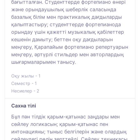
бағытталған. Студенттерде фортепиано өнері
және орындаушылық шеберлік саласында
базалық білім мен практикалық дағдыларды
қалыптастыру; студенттерде фортепианода
орындау үшін қажетті музыкалық қабілеттер
кешенін дамыту; беттен оқу дағдыларын
меңгеру, Қарапайым фортепиано репертуарын
меңгеру, әртүрлі стильдер мен авторлардың
шығармаларымен танысу.
Оқу жылы - 1
Семестр - 1
Несиелер - 2
Сахна тілі
Бұл пән тілдік қарым-қатынас заңдары мен
сөйлеу логикасын; қарым-қатынас пен
интонацияны; тыныс белгілерін және олардың
сөйлеудегі рөлін зерттейді. Сөйлеу техникасы