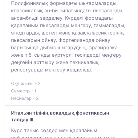
Полифониялық формадағы шығармаларды,
классикалық ән-би сипатындағы пьесаларды,
ансамбльді зерделеу. Күрделі формадағы
қарапайым пьесаларды меңгеру, гаммаларды,
этюдтарды, шетел және қазақ классиктерінің
пьесаларын ойнау. Фортепианода ойнау
барысында дыбыс шығарудың, фразировка
және т.б. сынды әүртүрлі тәсілдерді меңгеру
деңгейін арттыру және техникалық
репертуарды меңгеру көзделеді.
Оқу жылы - 2
Семестр - 1
Несиелер - 2
Итальян тілінің вокалдық фонетикасын
талдау ІІІ
Курс таныс сөздер мен қарапайым
сөйлемдерді түсіну дағдыларын дамытуға,