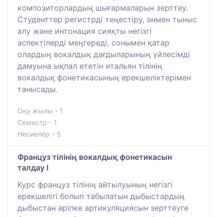
композиторлардың шығармаларын зерттеу.
Студенттер регистрді теңестіру, әнмен тыныс
алу және интонация сияқты негізгі
аспектілерді меңгереді, сонымен қатар
олардың вокалдық дағдыларының үйлесімді
дамуына ықпал ететін итальян тілінің
вокалдық фонетикасының ерекшеліктерімен
танысады.
Оқу жылы - 1
Семестр - 1
Несиелер - 5
Француз тілінің вокалдық фонетикасын
талдау І
Курс француз тілінің айтылуының негізгі
ерекшелігі болып табылатын дыбыстардың
дыбыстан әріпке артикуляциясын зерттеуге