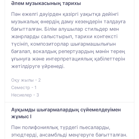
Әлем музыкасының тарихы
Пән ежелгі дәуірден қазіргі уақытқа дейінгі
музыкалық өнердің даму кезеңдерін талдауға
бағытталған. Білім алушылар стильдер мен
жанрларды салыстырып, тарихи контексті
түсініп, композиторлар шығармашылығын
бағалап, вокалдық репертуардың мәнін терең
ұғынуға және интерпретациялық қабілеттерін
жетілдіруге үйренеді.
Оқу жылы - 2
Семестр - 1
Несиелер - 3
Ауқымды шығармалардың сүйемелдеуімен
жұмыс I
Пән полифониялық түрдегі пьесаларды,
этюдтерді, ансамбльді меңгеруге бағытталған.