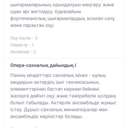
шығармаларының орындалуын меңгеру және
одан әрі жетілдіру. Қарапайым
фортепианолық шығармалардың эскизін салу
және парақтан оқу.
Оқу жылы - 2
Семестр - 1
Несиелер - 2
Опера-сахналық дайындық І
Пәннің міндеттері сахналық мінез - құлық
заңдарын-актердің ішкі техникасының
элементтерінен бастап көркем бейнені
жасауға дейінгі оқу және тәжірибелік қолдану
болып табылады. Актерлік ансамбльде жұмыс
істеу. Дұрыс-сахналық миниатюралар мен
ансамбльдік көріністер болады.