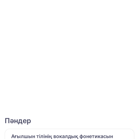
Пәндер
Ағылшын тілінің вокалдық фонетикасын