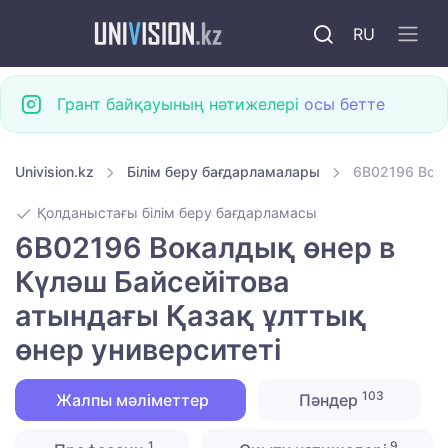
RU
Грант байқауының нәтижелері
осы бетте
Univision.kz
Білім беру бағдарламалары
6B02196 Вока
Қолданыстағы білім беру бағдарламасы
6B02196 Вокалдық өнер в
Күләш Байсейітова
атындағы Қазақ ұлттық
өнер университеті
103
Жалпы мәліметтер
Пәндер
1
9