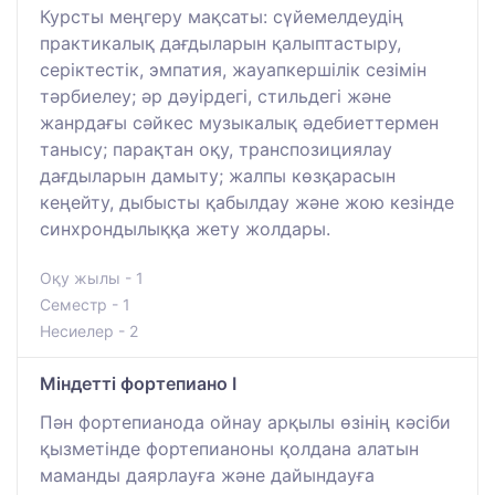
Курсты меңгеру мақсаты: сүйемелдеудің
практикалық дағдыларын қалыптастыру,
серіктестік, эмпатия, жауапкершілік сезімін
тәрбиелеу; әр дәуірдегі, стильдегі және
жанрдағы сәйкес музыкалық әдебиеттермен
танысу; парақтан оқу, транспозициялау
дағдыларын дамыту; жалпы көзқарасын
кеңейту, дыбысты қабылдау және жою кезінде
синхрондылыққа жету жолдары.
Оқу жылы - 1
Семестр - 1
Несиелер - 2
Міндетті фортепиано I
Пән фортепианода ойнау арқылы өзінің кәсіби
қызметінде фортепианоны қолдана алатын
маманды даярлауға және дайындауға