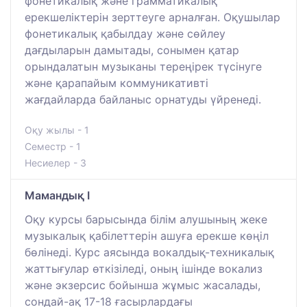
фонетикалық және грамматикалық
ерекшеліктерін зерттеуге арналған. Оқушылар
фонетикалық қабылдау және сөйлеу
дағдыларын дамытады, сонымен қатар
орындалатын музыканы тереңірек түсінуге
және қарапайым коммуникативті
жағдайларда байланыс орнатуды үйренеді.
Оқу жылы - 1
Семестр - 1
Несиелер - 3
Мамандық І
Оқу курсы барысында білім алушының жеке
музыкалық қабілеттерін ашуға ерекше көңіл
бөлінеді. Курс аясында вокалдық-техникалық
жаттығулар өткізіледі, оның ішінде вокализ
және экзерсис бойынша жұмыс жасалады,
сондай-ақ 17-18 ғасырлардағы