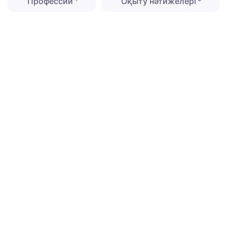
Профессии
Оқыту нәтижелері