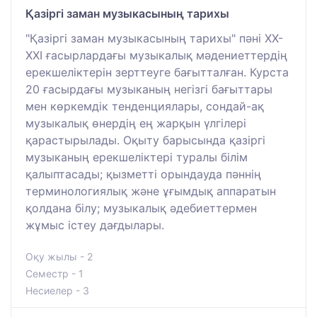
Қазіргі заман музыкасының тарихы
"Қазіргі заман музыкасының тарихы" пәні ХХ-
ХХІ ғасырлардағы музыкалық мәдениеттердің
ерекшеліктерін зерттеуге бағытталған. Курста
20 ғасырдағы музыканың негізгі бағыттары
мен көркемдік тенденциялары, сондай-ақ
музыкалық өнердің ең жарқын үлгілері
қарастырылады. Оқыту барысында қазіргі
музыканың ерекшеліктері туралы білім
қалыптасады; қызметті орындауда пәннің
терминологиялық және ұғымдық аппаратын
қолдана білу; музыкалық әдебиеттермен
жұмыс істеу дағдылары.
Оқу жылы - 2
Семестр - 1
Несиелер - 3