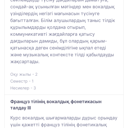
сондай-ақ ұсынылған мәтіндер мен вокалдық
үзінділердің негізгі мағынасын түсінуге
бағытталған. Білім алушылардың таныс тілдік
құрылымдарды қолдана отырып,
коммуникативті жағдайларға қатысу
дағдыларын дамиды, бұл олардың қарым-
қатынасқа деген сенімділігіне ықпал етеді
және музыкалық контексте тілді қабылдауды
жақсартады.
Оқу жылы - 2
Семестр - 1
Несиелер - 3
Француз тілінің вокалдық фонетикасын
талдау ІII
Курс вокалдық шығармаларды дұрыс орындау
үшін қажетті француз тілінің фонетикалық