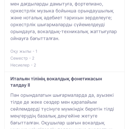
мен дағдыларды дамытуға, фортепиано,
оркестрлік музыка бойынша орындаушылық
және ноталық әдебиет тарихын зерделеуге;
оркестрлік шығармаларды сүйемелдеуді
орындауға, вокалдық-техникалық жаттығулар
ойнауға бағытталған.
Оқу жылы - 1
Семестр - 2
Несиелер - 2
Итальян тілінің вокалдық фонетикасын
талдау ІІ
Пән орындалатын шығармаларда да, ауызекі
тілде де жеке сөздер мен қарапайым
сөйлемдерді түсінуге мүмкіндік беретін тілді
меңгерудің базалық деңгейіне жетуге
бағытталған. Оқушылар шағын вокалдық