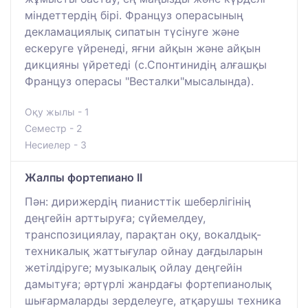
міндеттердің бірі. Француз операсының
декламациялық сипатын түсінуге және
ескеруге үйренеді, яғни айқын және айқын
дикцияны үйретеді (с.Спонтинидің алғашқы
Француз операсы "Весталки"мысалында).
Оқу жылы - 1
Семестр - 2
Несиелер - 3
Жалпы фортепиано II
Пән: дирижердің пианисттік шеберлігінің
деңгейін арттыруға; сүйемелдеу,
транспозициялау, парақтан оқу, вокалдық-
техникалық жаттығулар ойнау дағдыларын
жетілдіруге; музыкалық ойлау деңгейін
дамытуға; әртүрлі жанрдағы фортепианолық
шығармаларды зерделеуге, атқарушы техника