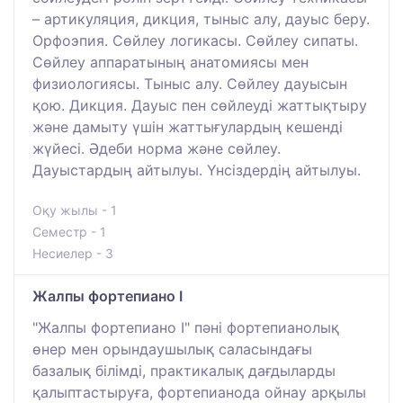
– артикуляция, дикция, тыныс алу, дауыс беру.
Орфоэпия. Сөйлеу логикасы. Сөйлеу сипаты.
Сөйлеу аппаратының анатомиясы мен
физиологиясы. Тыныс алу. Сөйлеу дауысын
қою. Дикция. Дауыс пен сөйлеуді жаттықтыру
және дамыту үшін жаттығулардың кешенді
жүйесі. Әдеби норма және сөйлеу.
Дауыстардың айтылуы. Үнсіздердің айтылуы.
Оқу жылы - 1
Семестр - 1
Несиелер - 3
Жалпы фортепиано I
"Жалпы фортепиано I" пәні фортепианолық
өнер мен орындаушылық саласындағы
базалық білімді, практикалық дағдыларды
қалыптастыруға, фортепианода ойнау арқылы