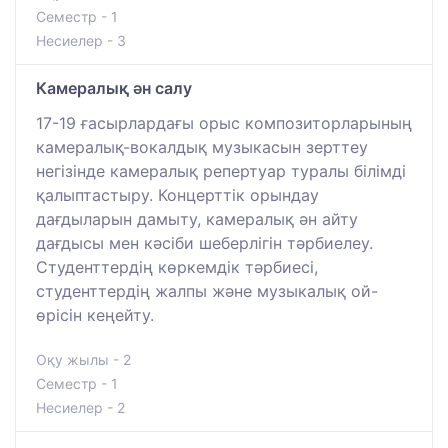
Семестр - 1
Несиелер - 3
Камералық ән салу
17-19 ғасырлардағы орыс композиторларының
камералық-вокалдық музыкасын зерттеу
негізінде камералық репертуар туралы білімді
қалыптастыру. Концерттік орындау
дағдыларын дамыту, камералық ән айту
дағдысы мен кәсіби шеберлігін тәрбиелеу.
Студенттердің көркемдік тәрбиесі,
студенттердің жалпы және музыкалық ой-
өрісін кеңейту.
Оқу жылы - 2
Семестр - 1
Несиелер - 2