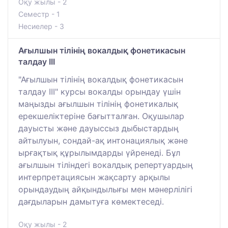
Оқу жылы - 2
Семестр - 1
Несиелер - 3
Ағылшын тілінің вокалдық фонетикасын
талдау ІII
"Ағылшын тілінің вокалдық фонетикасын
талдау ІІІ" курсы вокалды орындау үшін
маңызды ағылшын тілінің фонетикалық
ерекшеліктеріне бағытталған. Оқушылар
дауысты және дауыссыз дыбыстардың
айтылуын, сондай-ақ интонациялық және
ырғақтық құрылымдарды үйренеді. Бұл
ағылшын тіліндегі вокалдық репертуардың
интерпретациясын жақсарту арқылы
орындаудың айқындылығы мен мәнерлілігі
дағдыларын дамытуға көмектеседі.
Оқу жылы - 2