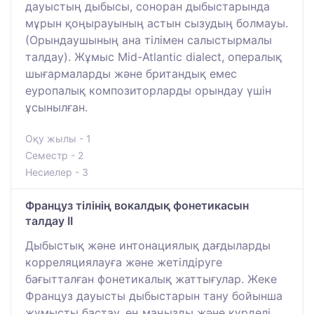
дауыстың дыбысы, соноран дыбыстарында
мұрын қоңырауының астын сызудың болмауы.
(Орындаушының ана тілімен салыстырмалы
талдау). Жұмыс Mid-Atlantic dialect, опералық
шығармаларды және британдық емес
еуропалық композиторларды орындау үшін
ұсынылған.
Оқу жылы - 1
Семестр - 2
Несиелер - 3
Француз тілінің вокалдық фонетикасын
талдау ІI
Дыбыстық және интонациялық дағдыларды
корреляциялауға және жетілдіруге
бағытталған фонетикалық жаттығулар. Жеке
Француз дауысты дыбыстарын тану бойынша
жұмысты бастау, ең маңызды және күрделі