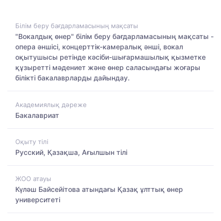
Білім беру бағдарламасының мақсаты
"Вокалдық өнер" білім беру бағдарламасының мақсаты -
опера әншісі, концерттік-камералық әнші, вокал
оқытушысы ретінде кәсіби-шығармашылық қызметке
құзыретті мәдениет және өнер саласындағы жоғары
білікті бакалаврларды дайындау.
Академиялық дәреже
Бакалавриат
Оқыту тілі
Русский, Қазақша, Ағылшын тілі
ЖОО атауы
Күләш Байсейітова атындағы Қазақ ұлттық өнер
университеті