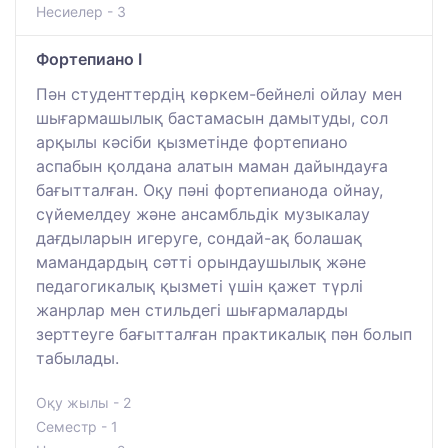
Несиелер - 3
Фортепиано I
Пән студенттердің көркем-бейнелі ойлау мен
шығармашылық бастамасын дамытуды, сол
арқылы кәсіби қызметінде фортепиано
аспабын қолдана алатын маман дайындауға
бағытталған. Оқу пәні фортепианода ойнау,
сүйемелдеу және ансамбльдік музыкалау
дағдыларын игеруге, сондай-ақ болашақ
мамандардың сәтті орындаушылық және
педагогикалық қызметі үшін қажет түрлі
жанрлар мен стильдегі шығармаларды
зерттеуге бағытталған практикалық пән болып
табылады.
Оқу жылы - 2
Семестр - 1