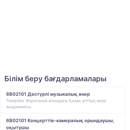
Білім беру бағдарламалары
6B02101 Дәстүрлі музыкалық өнер
Темірбек Жүрегенов атындағы Қазақ ұлттық өнер
академиясы
6B02101 Концерттік-камералық орындаушы,
оқытушы