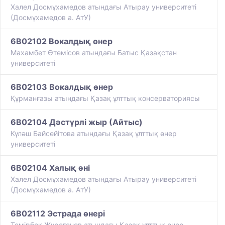
Халел Досмұхамедов атындағы Атырау университеті
(Досмұхамедов а. АтУ)
6B02102 Вокалдық өнер
Махамбет Өтемісов атындағы Батыс Қазақстан
университеті
6B02103 Вокалдық өнер
Құрманғазы атындағы Қазақ ұлттық консерваториясы
6B02104 Дәстүрлі жыр (Айтыс)
Күләш Байсейітова атындағы Қазақ ұлттық өнер
университеті
6B02104 Халық әні
Халел Досмұхамедов атындағы Атырау университеті
(Досмұхамедов а. АтУ)
6B02112 Эстрада өнері
Темірбек Жүрегенов атындағы Қазақ ұлттық өнер