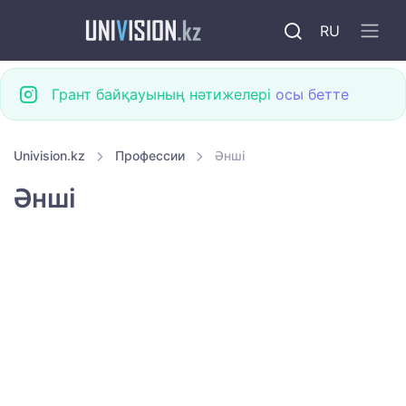
RU
Грант байқауының нәтижелері
осы бетте
Univision.kz
Профессии
Әнші
Әнші