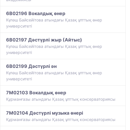
6B02196 Вокалдық өнер
Күләш Байсейітова атындағы Қазақ ұлттық өнер
университеті
6B02197 Дәстүрлі жыр (Айтыс)
Күләш Байсейітова атындағы Қазақ ұлттық өнер
университеті
6B02199 Дәстүрлі ән
Күләш Байсейітова атындағы Қазақ ұлттық өнер
университеті
7M02103 Вокалдық өнер
Құрманғазы атындағы Қазақ ұлттық консерваториясы
7M02104 Дәстүрлі музыка өнері
Құрманғазы атындағы Қазақ ұлттық консерваториясы