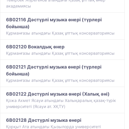
академиясы
6B02116 Дәстүрлі музыка өнері (түрлері
бойынша)
Құрманғазы атындағы Қазақ ұлттық консерваториясы
6B02120 Вокалдық өнер
Құрманғазы атындағы Қазақ ұлттық консерваториясы
6B02121 Дәстүрлі музыка өнері (түрлері
бойынша)
Құрманғазы атындағы Қазақ ұлттық консерваториясы
6B02122 Дәстүрлі музыка өнері (Халық әні)
Қожа Ахмет Ясауи атындағы Халықаралық қазақ-түрiк
университетi (Ясауи ат. ХҚТУ)
6B02128 Дәстүрлі музыка өнері
Қорқыт Ата атындағы Қызылорда университеті