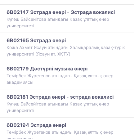
6B02147 Эстрада өнері - Эстрада вокалисі
Күләш Байсейітова атындағы Қазақ ұлттық өнер
университеті
6B02165 Эстрада өнері
Қожа Ахмет Ясауи атындағы Халықаралық қазақ-түрiк
университетi (Ясауи ат. ХҚТУ)
6B02179 Дәстүрлі музыка өнері
Темірбек Жүрегенов атындағы Қазақ ұлттық өнер
академиясы
6B02181 Эстрада өнері - эстрада вокалисі
Күләш Байсейітова атындағы Қазақ ұлттық өнер
университеті
6B02194 Эстрада өнері
Темірбек Жүрегенов атындағы Қазақ ұлттық өнер
академиясы