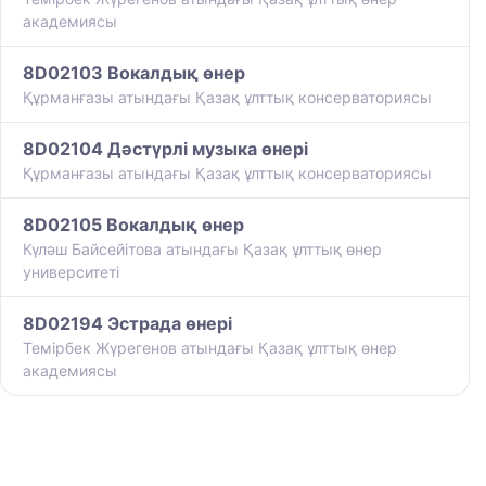
академиясы
8D02103 Вокалдық өнер
Құрманғазы атындағы Қазақ ұлттық консерваториясы
8D02104 Дәстүрлі музыка өнері
Құрманғазы атындағы Қазақ ұлттық консерваториясы
8D02105 Вокалдық өнер
Күләш Байсейітова атындағы Қазақ ұлттық өнер
университеті
8D02194 Эстрада өнері
Темірбек Жүрегенов атындағы Қазақ ұлттық өнер
академиясы