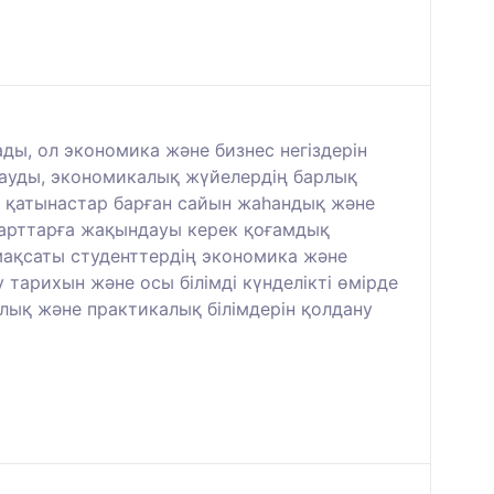
ды, ол экономика және бизнес негіздерін
лдауды, экономикалық жүйелердің барлық
қ қатынастар барған сайын жаһандық және
ндарттарға жақындауы керек қоғамдық
ң мақсаты студенттердің экономика және
 тарихын және осы білімді күнделікті өмірде
иялық және практикалық білімдерін қолдану