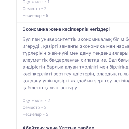
Оқу жылы - 1
Семестр - 2
Несиелер - 5
Экономика және кәсіпкерлік негіздері
Бұл пән университеттік экономикалық білім б
игеруді , қазіргі заманғы экономика мен на
түрлерінің жай-күйі мен даму тенденциялар
әлеуметтік бағдарланған сипатқа ие. Бұл ба
өндірістің барлық алуан түрлілігі мен бірлі
кәсіпкерлікті зерттеу әдістерін, олардың ғы
қолдану үшін қазіргі жағдайын зерттеу негіз
қабілетін қалыптастыру.
Оқу жылы - 2
Семестр - 3
Несиелер - 5
Абайтану және Ұлттық тәрбие