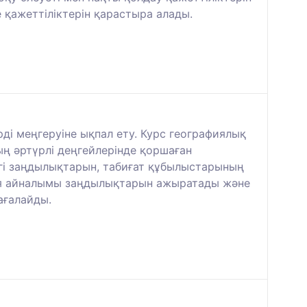
 қажеттіліктерін қарастыра алады.
ді меңгеруіне ықпал ету. Курс географиялық
 әртүрлі деңгейлерінде қоршаған
ізгі заңдылықтарын, табиғат құбылыстарының
ргия айналымы заңдылықтарын ажыратады және
ағалайды.