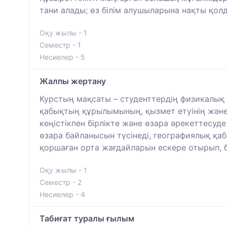
тани алады; өз білім алушыларына нақты қолд
Оқу жылы - 1
Семестр - 1
Несиелер - 5
Жалпы жертану
Курстың мақсаты – студенттердің физикалық 
қабықтың құрылымының, қызмет етуінің жән
кеңістікпен бірлікте және өзара әрекеттесу
өзара байланысын түсінеді, географиялық қ
қоршаған орта жағдайларын ескере отырып, б
Оқу жылы - 1
Семестр - 2
Несиелер - 4
Табиғат туралы ғылым