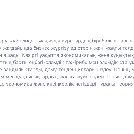
еру жүйесіндегі маңызды курстардың бірі болып табыла
рық жағдайында бизнес жүргізу әдістерін жан-жақты та
ын ашады. Қазіргі уақытта экономикалық және құқықты
ғыттың басты еңбегі-әлемдік тәжірибе мен әлемдік ста
гінде заңдылықтарды, даму тенденцияларын іздеу. Пәнні
лым мен құндылықтардың жалпы жүйесіндегі орнын, даму
інде экономика және кәсіпкерлік негіздері туралы теор