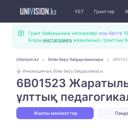
ҰБТ
Гранттар
Ж
Грант байқауының нәтижелері
осы бетте
10
Біздің
инстаграмға
жазылыңыз, гранттық ба
Univision.kz
Білім беру бағдарламалары
6B0152
Инновациялық білім беру бағдарламасы
6B01523 Жаратылыс
ұлттық педагогика
Жалпы мәліметтер
Пәнд