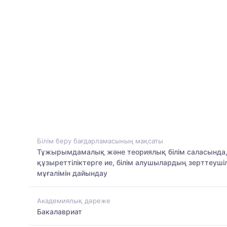
Білім беру бағдарламасының мақсаты
Тұжырымдамалық және теориялық білім саласында,
құзыреттіліктерге ие, білім алушылардың зерттеу
мұғалімін дайындау
Академиялық дәреже
Бакалавриат