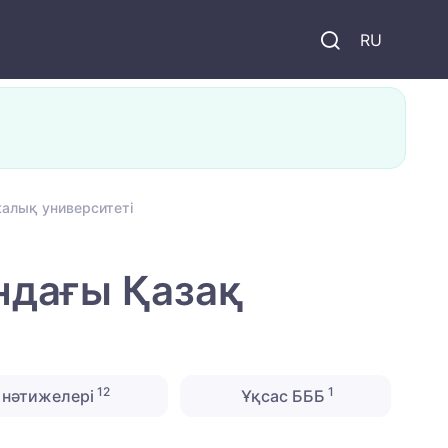
и
RU
калық университеті
ндағы Қазақ
12
1
нәтижелері
Ұқсас БББ