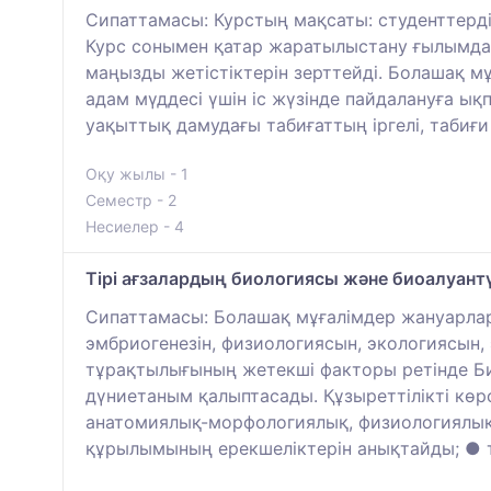
Сипаттамасы: Курстың мақсаты: студенттерд
Курс сонымен қатар жаратылыстану ғылымдар
маңызды жетістіктерін зерттейді. Болашақ м
адам мүддесі үшін іс жүзінде пайдалануға ықп
уақыттық дамудағы табиғаттың іргелі, табиғи
Оқу жылы - 1
Семестр - 2
Несиелер - 4
Тірі ағзалардың биологиясы және биоалуантүр
Сипаттамасы: Болашақ мұғалімдер жануарлар
эмбриогенезін, физиологиясын, экологиясын
тұрақтылығының жетекші факторы ретінде Би
дүниетаным қалыптасады. Құзыреттілікті кө
анатомиялық-морфологиялық, физиологиялық,
құрылымының ерекшеліктерін анықтайды; ● т