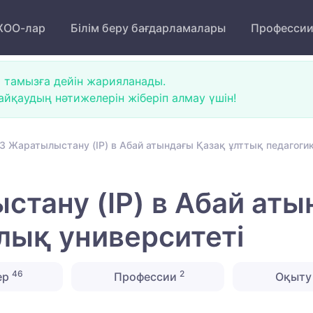
ОО-лар
Білім беру бағдарламалары
Професси
 тамызға дейін жарияланады.
йқаудың нәтижелерін жіберіп алмау үшін!
3 Жаратылыстану (IP) в Абай атындағы Қазақ ұлттық педагоги
тану (IP) в Абай аты
лық университеті
46
2
ер
Профессии
Оқыту 