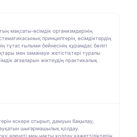
тың мақсаты-өсімдік организмдерінің
истематикасының принциптерін, өсімдіктердің
ің тұтас ғылыми бейнесінің құрамдас бөлігі
ықтары мен заманауи жетістіктері туралы
сімдік ағзаларын жіктеудің практикалық
терін ескере отырып, дамуын бақылау,
л-ауқатын шығармашылық қолдау.
оқу әлеуеті мен нақты қолдау қажеттіліктерін