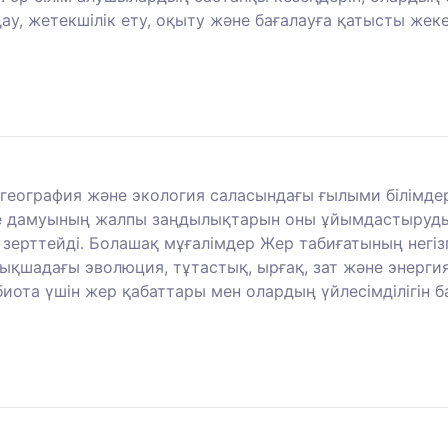
ау, жетекшілік ету, оқыту және бағалауға қатысты жеке
география және экология саласындағы ғылыми білімдер
е дамуының жалпы заңдылықтарын оны ұйымдастырудың
де зерттейді. Болашақ мұғалімдер Жер табиғатының нег
абықшадағы эволюция, тұтастық, ырғақ, зат және эне
иота үшін жер қабаттары мен олардың үйлесімділігін б