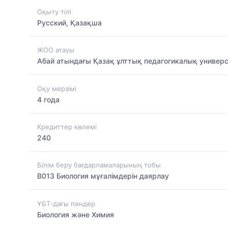
Оқыту тілі
Русский, Қазақша
ЖОО атауы
Абай атындағы Қазақ ұлттық педагогикалық универс
Оқу мерзімі
4 года
Кредиттер көлемі
240
Білім беру бағдарламаларының тобы
B013 Биология мұғалімдерін даярлау
ҰБТ-дағы пәндер
Биология және Химия