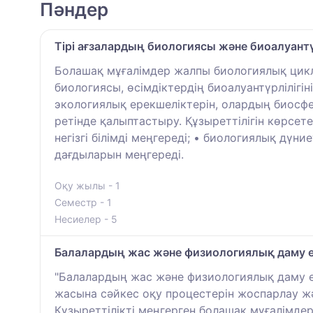
Пәндер
Тірі ағзалардың биологиясы және биоалуантүр
Болашақ мұғалімдер жалпы биологиялық цикл
биологиясы, өсімдіктердің биоалуантүрліліг
экологиялық ерекшеліктерін, олардың биосфер
ретінде қалыптастыру. Құзыреттілігін көрсет
негізгі білімді меңгереді; • биологиялық дү
дағдыларын меңгереді.
Оқу жылы - 1
Семестр - 1
Несиелер - 5
Балалардың жас және физиологиялық даму е
"Балалардың жас және физиологиялық даму ер
жасына сәйкес оқу процестерін жоспарлау ж
Құзыреттілікті меңгерген болашақ мұғалімдер