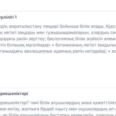
лілігі 1
дің жаратылыстану пәндері бойынша білім алады. Курс
інің негізгі заңдары мен тұжырымдамаларын, олардың с
адағы рөлін зерттеу; биологиялық білім жүйесін әлемн
етін болашақ мұғалімдер: • ботаниканың негізгі заңдыл
ниетанымдағы эволюциялық идеяның рөлін негіздейді; • ө
рекшеліктері
екшеліктері" пәні білім алушылардың жеке қажеттілік
әне енгізу, жалпыға бірдей оқыту мен оқушылардың ә
: әр білім алушылардың бастапқы кезеңдерін, олардың 