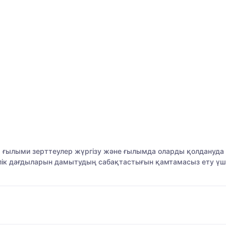
 ғылыми зерттеулер жүргізу және ғылымда оларды қолдануд
шілік дағдыларын дамытудың сабақтастығын қамтамасыз ету үш