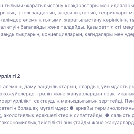
ің ғылыми-жаратылыстану көзқарастары мен идеялары
ының іргелі заңдарын, заңдылықтарын, теориялары ме
ұғалімдер әлемнің ғылыми-жаратылыстану көрінісінің т
ал етуін бағалайды және талдайды. Құзыреттілікті меңг
 заңдылықтарын, концепцияларын, қағидалары мен үдері
лілігі 2
 әлемінің даму заңдылықтарын, олардың ұйымдастырылу
, экожүйелердегі рөлін және жануарлардың практикал
оәртүрлілікті сақтаудың маңыздылығын зерттейді. Пән
рсететін болашақ мұғалімдер: ● арнайы терминология
 экологиялық ерекшеліктерін сипаттайды; ● салыстыр
аксономиялық тиістілікті анықтайды және жануарлард