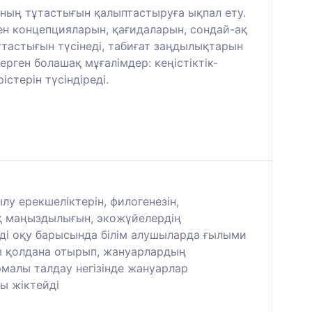
ның тұтастығын қалыптастыруға ықпал ету.
н концепцияларын, қағидаларын, сондай-ақ
ұтастығын түсінеді, табиғат заңдылықтарын
ерген болашақ мұғалімдер: кеңістіктік-
стерін түсіндіреді.
 ерекшеліктерін, филогенезін,
ық маңыздылығын, экожүйелердің
ді оқу барысында білім алушыларда ғылыми
ны қолдана отырып, жануарлардың
малы талдау негізінде жануарлар
ы жіктейді