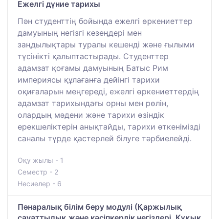
Ежелгі дүние тарихы
Пән студенттің бойында ежелгі өркениеттер
дамуының негізгі кезеңдері мен
заңдылықтары туралы кешенді және ғылыми
түсінікті қалыптастырады. Студенттер
адамзат қоғамы дамуының Батыс Рим
империясы құлағанға дейінгі тарихи
оқиғаларын меңгереді, ежелгі өркениеттердің
адамзат тарихындағы орны мен рөлін,
олардың мәдени және тарихи өзіндік
ерекшеліктерін анықтайды, тарихи өткенімізді
саналы түрде қастерлей білуге тәрбиелейді.
Оқу жылы - 1
Семестр - 2
Несиелер - 6
Пәнаралық білім беру модулі (Қаржылық
сауаттылық және кәсіпкерлік негіздері, Құқық