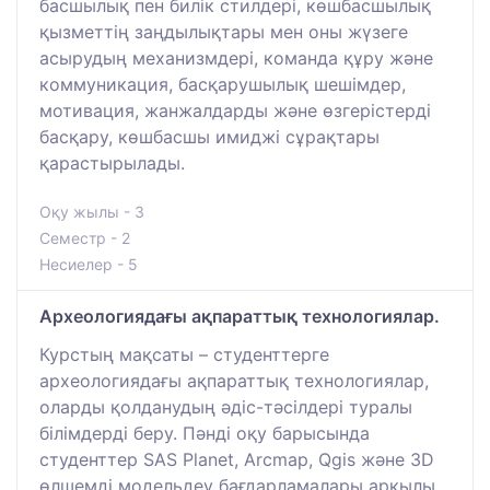
басшылық пен билік стилдері, көшбасшылық
қызметтің заңдылықтары мен оны жүзеге
асырудың механизмдері, команда құру және
коммуникация, басқарушылық шешімдер,
мотивация, жанжалдарды және өзгерістерді
басқару, көшбасшы имиджі сұрақтары
қарастырылады.
Оқу жылы - 3
Семестр - 2
Несиелер - 5
Археологиядағы ақпараттық технологиялар.
Курстың мақсаты – студенттерге
археологиядағы ақпараттық технологиялар,
оларды қолданудың әдіс-тәсілдері туралы
білімдерді беру. Пәнді оқу барысында
студенттер SAS Planet, Arcmap, Qgis және 3D
өлшемді модельдеу бағдарламалары арқылы