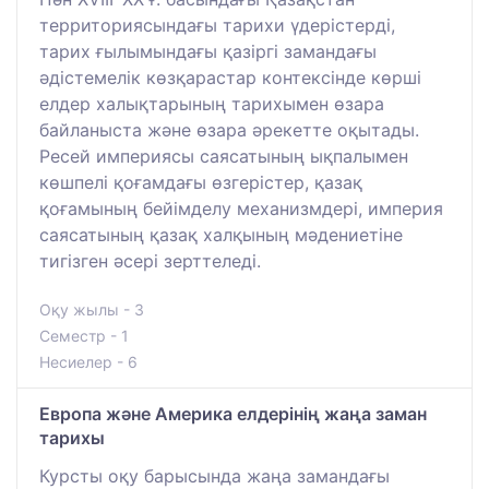
территориясындағы тарихи үдерістерді,
тарих ғылымындағы қазіргі замандағы
әдістемелік көзқарастар контексінде көрші
елдер халықтарының тарихымен өзара
байланыста және өзара әрекетте оқытады.
Ресей империясы саясатының ықпалымен
көшпелі қоғамдағы өзгерістер, қазақ
қоғамының бейімделу механизмдері, империя
саясатының қазақ халқының мәдениетіне
тигізген әсері зерттеледі.
Оқу жылы - 3
Семестр - 1
Несиелер - 6
Европа және Америка елдерінің жаңа заман
тарихы
Курсты оқу барысында жаңа замандағы