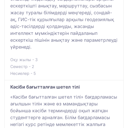
ескерткішті анықтау, маршруттау, сызбасын
жасау туралы білімдерді меңгереді, сондай-
ақ, ГИС-тік құрылғылар арқылы геодезиялық
әдіс-тәсілдерді қолдануды, жасанды
интеллект мүмкіндіктерін пайдаланып
ескерткіш пішінін анықтау және параметрлеуді
үйренеді.
Оқу жылы - 3
Семестр - 2
Несиелер - 5
Кәсіби бағытталған шетел тілі
«Кәсіби бағытталған шетел тілі» бағдарламасы
ағылшын тілін және өз мамандықтары
бойынша кәсіби терминдерді оқып жатқан
студенттерге арналған. Білім бағдарламасы
негізгі курс ретінде мемлекеттік жалпыға