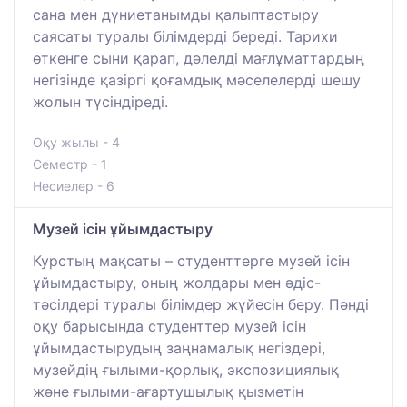
сана мен дүниетанымды қалыптастыру
саясаты туралы білімдерді береді. Тарихи
өткенге сыни қарап, дәлелді мағлұматтардың
негізінде қазіргі қоғамдық мәселелерді шешу
жолын түсіндіреді.
Оқу жылы - 4
Семестр - 1
Несиелер - 6
Музей ісін ұйымдастыру
Курстың мақсаты – студенттерге музей ісін
ұйымдастыру, оның жолдары мен әдіс-
тәсілдері туралы білімдер жүйесін беру. Пәнді
оқу барысында студенттер музей ісін
ұйымдастырудың заңнамалық негіздері,
музейдің ғылыми-қорлық, экспозициялық
және ғылыми-ағартушылық қызметін