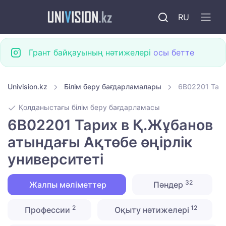
RU
Грант байқауының нәтижелері
осы бетте
Univision.kz
Білім беру бағдарламалары
6B02201 Тари
Қолданыстағы білім беру бағдарламасы
6B02201 Тарих в Қ.Жұбанов
атындағы Ақтөбе өңірлік
университеті
32
Жалпы мәліметтер
Пәндер
2
12
Профессии
Оқыту нәтижелері