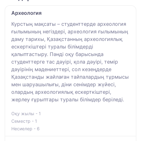
Археология
Курстың мақсаты – студенттерде археология
ғылымының негіздері, археология ғылымының
даму тарихы, Қазақстанның археологиялық
ескерткіштері туралы білімдерді
қалыптастыру. Пәнді оқу барысында
студенттерге тас дәуірі, қола дәуірі, темір
дәуірінің мәдениеттері, сол кезеңдерде
Қазақстанды жайлаған тайпалардың тұрмысы
мен шаруашылығы, діни сенімдер жүйесі,
олардың археологиялық ескерткіштері,
жерлеу ғұрыптары туралы білімдер беріледі.
Оқу жылы - 1
Семестр - 1
Несиелер - 6