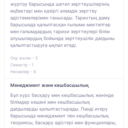
жүргізу барысында шетел зерттеушілерінің
еңбектері мен қазіргі әлемдік зерттеу
әдістемелерімен танысады. Тарихтың даму
барысында қалыптасқан ғылыми мектептер
мен ғалымдардың тарихи зерттеулері білім
алушылардың бойында зерттеушілік дағдыны
қалыптастыруға ықпал етеді.
Оқу жылы - 3
Семестр - 1
Несиелер - 6
Менеджмент және көшбасшылық
Бұл курс басқару мен көшбасшылық жөнінде
білімдер кешені мен көшбасшылық
дағдыларды қалыптастырады. Пәнді игеру
барысында менеджмент пен көшбасшылық
теориясы, басқару әдістері мен функциялары,