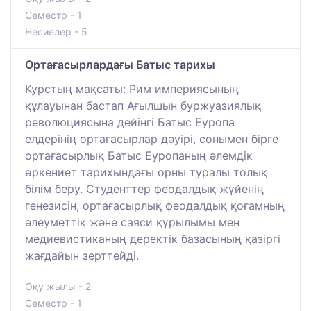
Семестр - 1
Несиелер - 5
Ортағасырлардағы Батыс тарихы
Курстың мақсаты: Рим империясының
құлауынан бастап Ағылшын буржуазиялық
революциясына дейінгі Батыс Еуропа
елдерінің ортағасырлар дәуірі, сонымен бірге
ортағасырлық Батыс Еуропаның әлемдік
өркениет тарихындағы орны туралы толық
білім беру. Студенттер феодалдық жүйенің
генезисін, ортағасырлық феодалдық қоғамның
әлеуметтік және саяси құрылымы мен
медиевистиканың деректік базасының қазіргі
жағдайын зерттейді.
Оқу жылы - 2
Семестр - 1