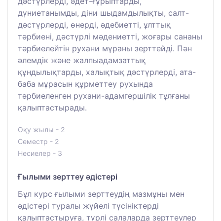
дәстүрлерді, әдет-ғұрыптарды,
дүниетанымды, діни шыдамдылықты, салт-
дәстүрлерді, өнерді, әдебиетті, ұлттық
тәрбиені, дәстүрлі мәдениетті, жоғары сананы
тәрбиелейтін рухани мұраны зерттейді. Пән
әлемдік және жалпыадамзаттық
құндылықтарды, халықтық дәстүрлерді, ата-
баба мұрасын құрметтеу рухында
тәрбиеленген рухани-адамгершілік тұлғаны
қалыптастырады.
Оқу жылы - 2
Семестр - 2
Несиелер - 3
Ғылыми зерттеу әдістері
Бұл курс ғылыми зерттеудің мазмұны мен
әдістері туралы жүйелі түсініктерді
қалыптастыруға, түрлі салаларда зерттеулер