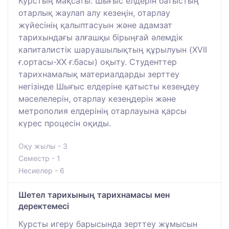
Курстың мақсаты: Шығыс елдерін батыстың
отарлық жаулап алу кезеңін, отарлау
жүйесінің қалыптасуын және адамзат
тарихындағы алғашқы бірыңғай әлемдік
капиталистік шаруашылықтың құрылуын (XVII
ғ.ортасы-ХХ ғ.басы) оқыту. Студенттер
тарихнамалық материалдарды зерттеу
негізінде Шығыс елдеріне қатысты кезеңдеу
мәселелерін, отарлау кезеңдерін және
метрополия елдерінің отарлауына қарсы
күрес процесін оқиды.
Оқу жылы - 3
Семестр - 1
Несиелер - 6
Шетел тарихының тарихнамасы мен
деректемесі
Курсты игеру барысында зерттеу жұмысын