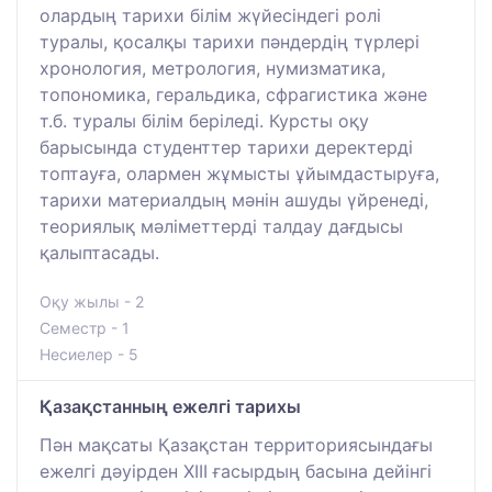
олардың тарихи білім жүйесіндегі ролі
туралы, қосалқы тарихи пәндердің түрлері
хронология, метрология, нумизматика,
топономика, геральдика, сфрагистика және
т.б. туралы білім беріледі. Курсты оқу
барысында студенттер тарихи деректерді
топтауға, олармен жұмысты ұйымдастыруға,
тарихи материалдың мәнін ашуды үйренеді,
теориялық мәліметтерді талдау дағдысы
қалыптасады.
Оқу жылы - 2
Семестр - 1
Несиелер - 5
Қазақстанның ежелгі тарихы
Пән мақсаты Қазақстан территориясындағы
ежелгі дәуірден ХІІІ ғасырдың басына дейінгі