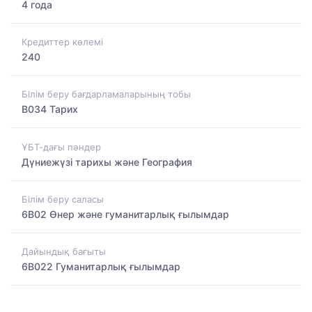
4 года
Кредиттер көлемі
240
Білім беру бағдарламаларының тобы
B034 Тарих
ҰБТ-дағы пәндер
Дүниежүзі тарихы және География
Білім беру саласы
6B02 Өнер және гуманитарлық ғылымдар
Дайындық бағыты
6B022 Гуманитарлық ғылымдар