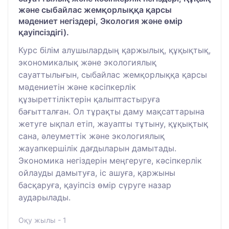
және сыбайлас жемқорлыққа қарсы
мәдениет негіздері, Экология және өмір
қауіпсіздігі).
Курс білім алушылардың қаржылық, құқықтық,
экономикалық және экологиялық
сауаттылығын, сыбайлас жемқорлыққа қарсы
мәдениетін және кәсіпкерлік
құзыреттіліктерін қалыптастыруға
бағытталған. Ол тұрақты даму мақсаттарына
жетуге ықпал етіп, жауапты тұтыну, құқықтық
сана, әлеуметтік және экологиялық
жауапкершілік дағдыларын дамытады.
Экономика негіздерін меңгеруге, кәсіпкерлік
ойлауды дамытуға, іс ашуға, қаржыны
басқаруға, қауіпсіз өмір сүруге назар
аударылады.
Оқу жылы - 1