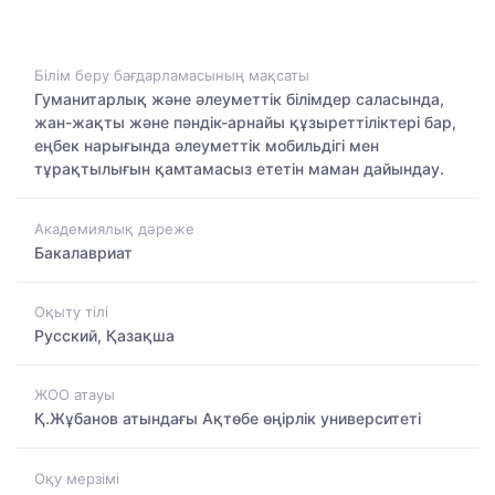
Білім беру бағдарламасының мақсаты
Гуманитарлық және әлеуметтік білімдер саласында,
жан-жақты және пәндік-арнайы құзыреттіліктері бар,
еңбек нарығында әлеуметтік мобильдігі мен
тұрақтылығын қамтамасыз ететін маман дайындау.
Академиялық дәреже
Бакалавриат
Оқыту тілі
Русский, Қазақша
ЖОО атауы
Қ.Жұбанов атындағы Ақтөбе өңірлік университеті
Оқу мерзімі