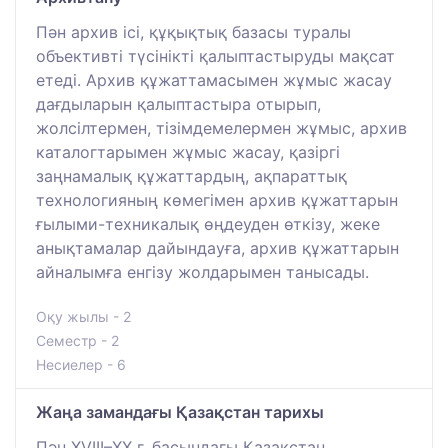
Пән архив ісі, құқықтық базасы туралы
объективті түсінікті қалыптастыруды мақсат
етеді. Архив құжаттамасымен жұмыс жасау
дағдыларын қалыптастыра отырып,
жолсілтермен, тізімдемелермен жұмыс, архив
каталогтарымен жұмыс жасау, қазіргі
заңнамалық құжаттардың, ақпараттық
технологияның көмегімен архив құжаттарын
ғылыми-техникалық өңдеуден өткізу, жеке
анықтамалар дайындауға, архив құжаттарын
айналымға енгізу жолдарымен танысады.
Оқу жылы - 2
Семестр - 2
Несиелер - 6
Жаңа замандағы Қазақстан тарихы
Пән XVIII–ХХ ғ. басындағы Қазақстан