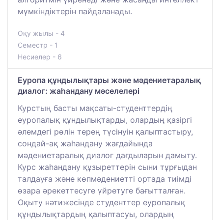
мүмкіндіктерін пайдаланады.
Оқу жылы - 4
Семестр - 1
Несиелер - 6
Еуропа құндылықтары және мәдениетаралық
диалог: жаһандану мәселелері
Курстың басты мақсаты-студенттердің
еуропалық құндылықтарды, олардың қазіргі
әлемдегі рөлін терең түсінуін қалыптастыру,
сондай-ақ жаһандану жағдайында
мәдениетаралық диалог дағдыларын дамыту.
Курс жаһандану құзыреттерін сыни тұрғыдан
талдауға және көпмәдениетті ортада тиімді
өзара әрекеттесуге үйретуге бағытталған.
Оқыту нәтижесінде студенттер еуропалық
құндылықтардың қалыптасуы, олардың