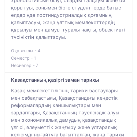
хронологиясын білуі, оларды талдауы және ой
қорытуы, сонымен бірге студенттерде батыс
елдерінде постиндустриалдық қоғамның
қалыптасуы, жаңа ұлттық мемлекеттердің
құрылуы мен дамуы туралы нақты, объективті
түсініктің қалыптасуы.
Оқу жылы - 4
Семестр - 1
Несиелер - 7
Қазақстанның қазіргі заман тарихы
Қазақ мемлекеттілігінің тарихи бастаулары
мен сабақтастығы, Қазақстандағы кеңестік
реформалардың қайшылықтары мен
зардаптары, Қазақстанның тәуелсіздік алуы
мен экономикалық дамудың қазақстандық
үлгісі, әлеуметтік жаңғыру және ұлтаралық
келісімді нығайтуға бағытталған, жаңа тарихи