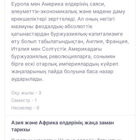
Еуропа мен Америка елдерінің саяси,
әлеуметтік-экономикалық және мәдени даму
ерекшеліктері зерттеледі. Ал оның негізгі
мазмұны феодалдық-абсолюттік
қатынастардан буржуазиялық-капитализмге
өту болып табылатындықтан, Англия, Франция,
Италия мен Солтүстік Америкадағы
буржуазиялық революцияларға, сонымен
бірге ескі отарлық империялардың күйреп
жаңаларының пайда болуына баса назар
аударылады.
Оқу жылы - 3
Семестр - 1
Несиелер - 6
Азия және Африка елдерінің жаңа заман
тарихы