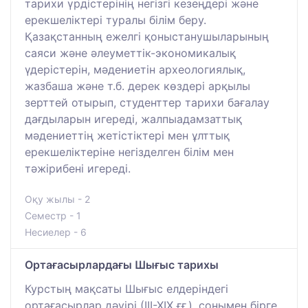
тарихи үрдістерінің негізгі кезеңдері және
ерекшеліктері туралы білім беру.
Қазақстанның ежелгі қоныстанушыларының
саяси және әлеуметтік-экономикалық
үдерістерін, мәдениетін археологиялық,
жазбаша және т.б. дерек көздері арқылы
зерттей отырып, студенттер тарихи бағалау
дағдыларын игереді, жалпыадамзаттық
мәдениеттің жетістіктері мен ұлттық
ерекшеліктеріне негізделген білім мен
тәжірибені игереді.
Оқу жылы - 2
Семестр - 1
Несиелер - 6
Ортағасырлардағы Шығыс тарихы
Курстың мақсаты Шығыс елдеріндегі
ортағасырлар дәуірі (ІІІ-ХІХ ғғ.), сонымен бірге