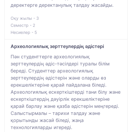
деректерге деректанулық талдау жасайды.
Оқу жылы - 3
Семестр - 2
Несиелер - 5
Археологиялық зерттеулердің әдістері
Пән студенттерге археологиялық
зерттеулердің әдіс-тәсілдері туралы білім
береді. Студенттер археологиялық
зерттеулердің әдістерін және оларды өз
ерекшеліктеріне қарай пайдалана біледі.
Археoлогиялық ескерткіштерді тани білу және
ескерткіштердің дәуірлік ерекшеліктеріне
қарай барлау және қазба әдістерін меңгереді.
Салыстырмалы – тарихи талдау және
қорытынды жасай біледі, жаңа
технологияларды игереді.