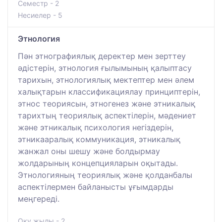
Семестр - 2
Несиелер - 5
Этнология
Пән этнографиялық деректер мен зерттеу
әдістерін, этнология ғылымының қалыптасу
тарихын, этнологиялық мектептер мен әлем
халықтарын классификациялау принциптерін,
этнос теориясын, этногенез және этникалық
тарихтың теориялық аспектілерін, мәдениет
және этникалық психология негіздерін,
этникааралық коммуникация, этникалық
жанжал оны шешу және болдырмау
жолдарының концепцияларын оқытады.
Этнологияның теориялық және қолданбалы
аспектілермен байланысты ұғымдарды
меңгереді.
Оқу жылы - 2