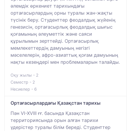
әлемдік өркениет тарихындағы
ортағасырлардың орны туралы жан-жақты
түсінік беру. Студенттер феодалдық жүйенің
генезисін, ортағасырлық феодалдық шығыс
қоғамының әлеуметтік және саяси
құрылымын зерттейді. Ортағасырлық
мемлекеттердің дамуының негізгі
мәселелерін, афро-азиаттық қоғам дамуының
нақты кезеңдері мен проблемаларын талайды.
Оқу жылы - 2
Семестр - 2
Несиелер - 6
Ортағасырлардағы Қазақстан тарихы
Пән VI-XVIII ғғ. басында Қазақстан
территориясында орын алған тарихи
үдерістер туралы білім береді. Студенттер