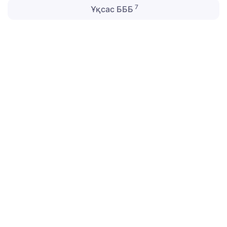
7
Ұқсас БББ