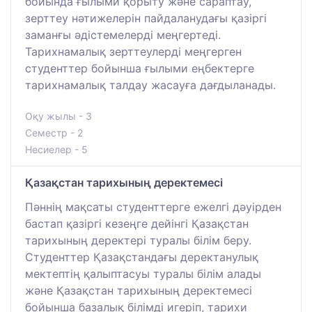
бойында ғылыми қорыту және сараптау,
зерттеу нәтижелерін пайдаланудағы қазіргі
заманғы әдістемелерді меңгертеді.
Тарихнамалық зерттеулерді меңгерген
студенттер бойынша ғылыми еңбектерге
тарихнамалық талдау жасауға дағдыланады.
Оқу жылы - 3
Семестр - 2
Несиелер - 5
Қазақстан тарихының деректемесі
Пәннің мақсаты студенттерге ежелгі дәуірден
бастап қазіргі кезеңге дейінгі Қазақстан
тарихының деректері туралы білім беру.
Студенттер Қазақстандағы деректанулық
мектептің қалыптасуы туралы білім алады
және Қазақстан тарихының деректемесі
бойынша базалық білімді игеріп, тарихи