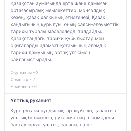
Қазақстан аумағында ерте және дамыған
ортағасырлық мемлекеттер, моңғолдық
кезең, қазақ халқының этногенезі, Қазақ
хандығының құрылуы, оның саяси-әлеуметтік
тарихы туралы мәселелерді талдайды.
Қазақстандағы тарихи құбылыстар мен
оқиғаларды адамзат қоғамының әлемдік
тарихи дамуының ортақ үлгісімен
байланыстырады.
Оқу жылы - 2
Семестр - 2
Несиелер - 6
Ұлттық руханият
Курс рухани құндылықтар жүйесін, қазақтың
ұлттық болмысын, руханияттың этномәдени
бастауларын, ұлттық сананы, салт-