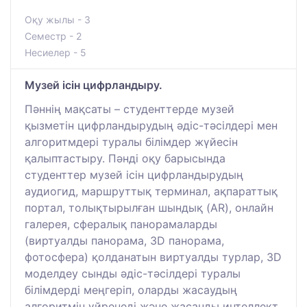
Оқу жылы - 3
Семестр - 2
Несиелер - 5
Музей ісін цифрландыру.
Пәннің мақсаты – студенттерде музей
қызметін цифрландырудың әдіс-тәсілдері мен
алгоритмдері туралы білімдер жүйесін
қалыптастыру. Пәнді оқу барысында
студенттер музей ісін цифрландырудың
аудиогид, маршруттық терминал, ақпараттық
портал, толықтырылған шындық (AR), онлайн
галерея, сфералық панорамаларды
(виртуалды панорама, 3D панорама,
фотосфера) қолданатын виртуалды турлар, 3D
моделдеу сынды әдіс-тәсілдері туралы
білімдерді меңгеріп, оларды жасаудың
алгоритмін үйренеді және жасанды интеллект