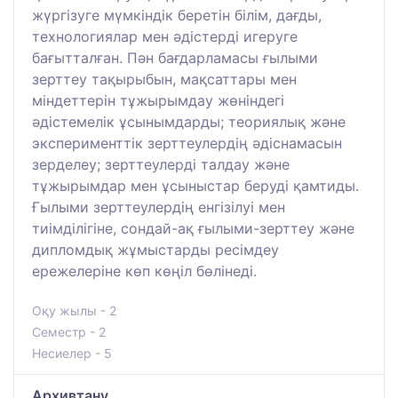
жүргізуге мүмкіндік беретін білім, дағды,
технологиялар мен әдістерді игеруге
бағытталған. Пән бағдарламасы ғылыми
зерттеу тақырыбын, мақсаттары мен
міндеттерін тұжырымдау жөніндегі
әдістемелік ұсынымдарды; теориялық және
эксперименттік зерттеулердің әдіснамасын
зерделеу; зерттеулерді талдау және
тұжырымдар мен ұсыныстар беруді қамтиды.
Ғылыми зерттеулердің енгізілуі мен
тиімділігіне, сондай-ақ ғылыми-зерттеу және
дипломдық жұмыстарды ресімдеу
ережелеріне көп көңіл бөлінеді.
Оқу жылы - 2
Семестр - 2
Несиелер - 5
Архивтану