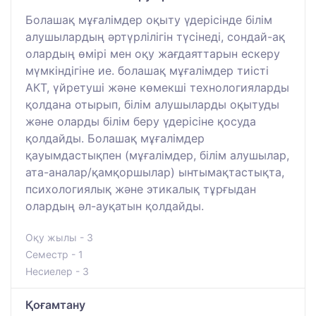
Болашақ мұғалімдер оқыту үдерісінде білім
алушылардың әртүрлілігін түсінеді, сондай-ақ
олардың өмірі мен оқу жағдаяттарын ескеру
мүмкіндігіне ие. болашақ мұғалімдер тиісті
АКТ, үйретуші және көмекші технологияларды
қолдана отырып, білім алушыларды оқытуды
және оларды білім беру үдерісіне қосуда
қолдайды. Болашақ мұғалімдер
қауымдастықпен (мұғалімдер, білім алушылар,
ата-аналар/қамқоршылар) ынтымақтастықта,
психологиялық және этикалық тұрғыдан
олардың әл-ауқатын қолдайды.
Оқу жылы - 3
Семестр - 1
Несиелер - 3
Қоғамтану