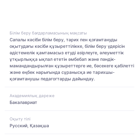
Білім беру бағдарламасының мақсаты
Сапалы кәсіби білім беру, тарих пен қоғамтануды
оқытудағы кәсіби құзыреттілікке, білім беру үдерісін
әдістемелік қамтамасыз етуді әзірлеуге, әлеуметтік
ұтқырлыққа ықпал ететін әмбебап және пәндік-
мамандандырылған құзыреттерге ие, бәсекеге қабілетті
және еңбек нарығында сұранысқа ие тарихшы-
қоғамтанушы педагогтарды дайындау.
Академиялық дәреже
Бакалавриат
Оқыту тілі
Русский, Қазақша