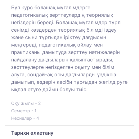
Бұл курс болашақ мұғалімдерге
педагогикалық зерттеулердің теориялық
негіздерін береді. Болашақ мұғалімдер түрлі
сенімді көздерден теориялық білімді іздеу
және сыни тұрғыдан іріктеу дағдысын
меңгереді, педагогикалық ойлау мен
практиканы дамытуда зерттеу нәтижелерін
пайдалану дағдыларын қалыптастырады,
зерттеулерге негізделген оқыту мен білім
алуға, сондай-ақ осы дағдыларды үздіксіз
дамытып, өздерін кәсіби тұрғыдан жетілдіруге
ықпал етуге дайын болуы тиіс.
Оқу жылы - 2
Семестр - 1
Несиелер - 4
Тарихи өлкетану