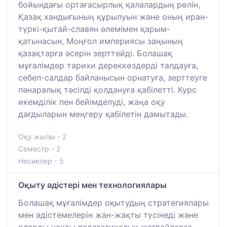
бойындағы ортағасырлық қалалардың рөлін,
Қазақ хандығының құрылуын және оның иран-
түркі-қытай-славян әлемімен қарым-
қатынасын, Моңғол империясы заңының
қазақтарға әсерін зерттейді. Болашақ
мұғалімдер тарихи дереккөздерді талдауға,
себеп-салдар байланысын орнатуға, зерттеуге
пәнаралық тәсілді қолдануға қабілетті. Курс
икемділік пен бейімделуді, жаңа оқу
дағдыларын меңгеру қабілетін дамытады.
Оқу жылы - 2
Семестр - 2
Несиелер - 5
Оқыту әдістері мен технологиялары
Болашақ мұғалімдер оқытудың стратегиялары
мен әдістемелерін жан-жақты түсінеді және
оларды нақты педагогикалық жағдайларға,