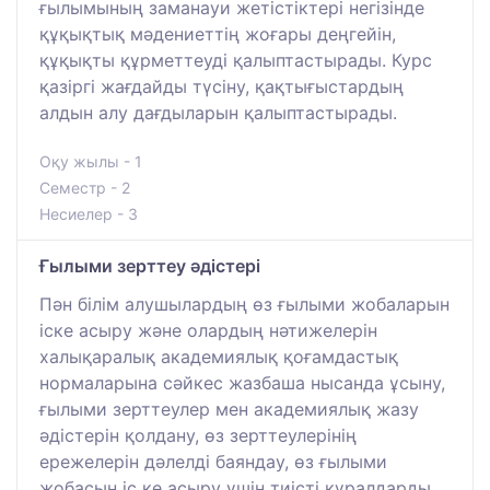
ғылымының заманауи жетістіктері негізінде
құқықтық мәдениеттің жоғары деңгейін,
құқықты құрметтеуді қалыптастырады. Курс
қазіргі жағдайды түсіну, қақтығыстардың
алдын алу дағдыларын қалыптастырады.
Оқу жылы - 1
Семестр - 2
Несиелер - 3
Ғылыми зерттеу әдістері
Пән білім алушылардың өз ғылыми жобаларын
іске асыру және олардың нәтижелерін
халықаралық академиялық қоғамдастық
нормаларына сәйкес жазбаша нысанда ұсыну,
ғылыми зерттеулер мен академиялық жазу
әдістерін қолдану, өз зерттеулерінің
ережелерін дәлелді баяндау, өз ғылыми
жобасын іс ке асыру үшін тиісті құралдарды