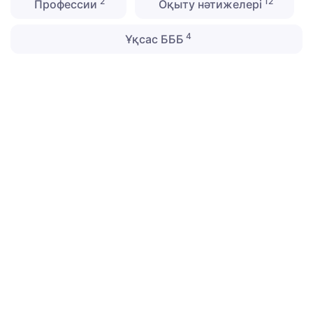
2
12
Профессии
Оқыту нәтижелері
4
Ұқсас БББ