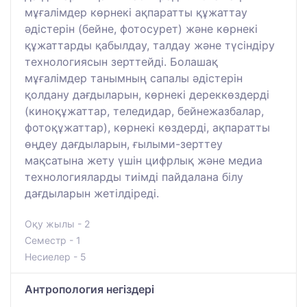
мұғалімдер көрнекі ақпаратты құжаттау
әдістерін (бейне, фотосурет) және көрнекі
құжаттарды қабылдау, талдау және түсіндіру
технологиясын зерттейді. Болашақ
мұғалімдер танымның сапалы әдістерін
қолдану дағдыларын, көрнекі дереккөздерді
(киноқұжаттар, теледидар, бейнежазбалар,
фотоқұжаттар), көрнекі көздерді, ақпаратты
өңдеу дағдыларын, ғылыми-зерттеу
мақсатына жету үшін цифрлық және медиа
технологияларды тиімді пайдалана білу
дағдыларын жетілдіреді.
Оқу жылы - 2
Семестр - 1
Несиелер - 5
Антропология негіздері