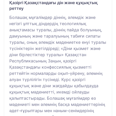
Қазіргі Қазақстандағы дін және құқықтық
реттеу
Болашақ мұғалімдер діннің, әлемдік және
негізгі ұлттық діндердің теологиялық
анықтамасы туралы, діннің пайда болуының,
дамуының және таралуының табиғи сипаты
туралы, оның әлемдік мәдениетке енуі туралы
түсініктерін жетілдіреді; «Діни қызмет және
діни бірлестіктер туралы» Қазақстан
Республикасының Заңын, қазіргі
Қазақстандағы конфессиялық қызметті
реттейтін нормаларды оқып-үйрену, әлемнің
алуан түрлілігін түсінеді. Курс қазіргі
құқықтық және діни жағдайды қабылдауда
құқықтық мәдениетті, икемді ойлауды
қалыптастырады. Болашақ мұғалімдер өз
мәдениеті мен әлемнің басқа мәдениеттерінің
әдет-ғұрыптары мен наным-сенімдерінің