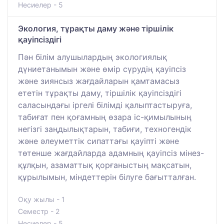
Несиелер - 5
Экология, тұрақты даму және тіршілік
қауіпсіздігі
Пән білім алушылардың экологиялық
дүниетанымын және өмір сүрудің қауіпсіз
және зиянсыз жағдайларын қамтамасыз
ететін тұрақты даму, тіршілік қауіпсіздігі
саласындағы іргелі білімді қалыптастыруға,
табиғат пен қоғамның өзара іс-қимылының
негізгі заңдылықтарын, табиғи, техногендік
және әлеуметтік сипаттағы қауіпті және
төтенше жағдайларда адамның қауіпсіз мінез-
құлқын, азаматтық қорғаныстың мақсатын,
құрылымын, міндеттерін білуге бағытталған.
Оқу жылы - 1
Семестр - 2
Несиелер - 5