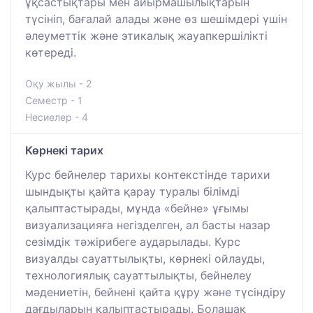
ұқсастықтары мен айырмашылықтарын
түсініп, бағалай алады және өз шешімдері үшін
әлеуметтік және этикалық жауапкершілікті
көтереді.
Оқу жылы - 2
Семестр - 1
Несиелер - 4
Көрнекі тарих
Курс бейнелер тарихы контекстінде тарихи
шындықты қайта қарау туралы білімді
қалыптастырады, мұнда «бейне» ұғымы
визуализацияға негізделген, ал басты назар
сезімдік тәжірибеге аударылады. Курс
визуалды сауаттылықты, көрнекі ойлауды,
технологиялық сауаттылықты, бейнелеу
мәдениетін, бейнені қайта құру және түсіндіру
дағдыларын қалыптастырады. Болашақ