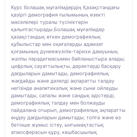
Курс болашақ мұғалімдердің Қазақстандағы
қазіргі демография ғылымының өзекті
мәселелері туралы түсініктерін
қалыптастырады.Болашақ мұғалімдер
қазақстандық өткен демографиялық
құбылыстар мен оқиғаларды адамзат
қоғамының дүниежүзілік-тарихи дамуының
жалпы парадигмасымен байланыстыра алады;
цифрлық сауаттылықты, деректерді басқару
дағдыларын дамытады, демографиялық
жағдайды және дәлелді ақпаратты талдау
негізінде аналитикалық және сыни ойлауды
дамытады, сапалы және сандық әдістерді,
демографиялық талдау мен болжауды
пайдалана отырып, демографиялық ақпаратты
өңдеу дағдыларын дамытады; топта және өз
бетінше жұмыс істеу, ынтымақтастық
атмосферасын құру, көшбасшылық