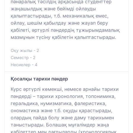
пәнаралық тәсілдің арқасында студенттер
жаңашылдық және бейімді ойлауды
қалыптастырады, т.б. механикалық емес,
ойлау, шешім қабылдау және жауап беру
қабілеті, әртүрлі пәндердің тұжырымдамалық
мазмұнын түсіну қабілетін қалыптастырады.
Оқу жылы - 2
Семестр - 2
Несиелер - 4
Қосалқы тарихи пәндер
Курс әртүрлі көмекші, немесе арнайы тарихи
пәндерді – тарихи хронология, топонимика,
геральдика, нумизматика, фалеристика,
ономастика және т.б. оқуды қарастырады,
олардың пайда болу және даму тарихымен
таныстырады. Болашақ мұғалімдер жаңа
қабілеттер мен дағдыларды (хронологиялық