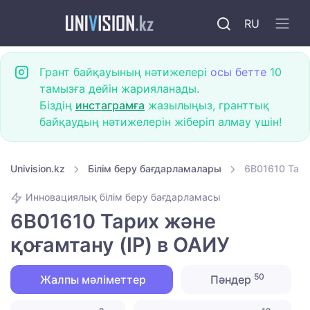
RU
Грант байқауының нәтижелері
осы бетте
10
тамызға дейін жарияланады.
Біздің
инстаграмға
жазылыңыз, гранттық
байқаудың нәтижелерін жіберіп алмау үшін!
Univision.kz
Білім беру бағдарламалары
6B01610 Тари
Инновациялық білім беру бағдарламасы
6B01610 Тарих және
қоғамтану (IP) в ОАИУ
50
Жалпы мәліметтер
Пәндер