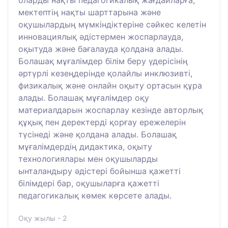
мектептің нақты шарттарына және
оқушылардың мүмкіндіктеріне сәйкес келетін
инновациялық әдістермен жоспарлауда,
оқытуда және бағалауда қолдана алады.
Болашақ мұғалімдер білім беру үдерісінің
әртүрлі кезеңдерінде қолайлы инклюзивті,
физикалық және онлайн оқыту ортасын құра
алады. Болашақ мұғалімдер оқу
материалдарын жоспарлау кезінде авторлық
құқық пен деректерді қорғау ережелерін
түсінеді және қолдана алады. Болашақ
мұғалімдердің дидактика, оқыту
технологиялары мен оқушыларды
ынталандыру әдістері бойынша қажетті
білімдері бар, оқушыларға қажетті
педагогикалық көмек көрсете алады.
Оқу жылы - 2