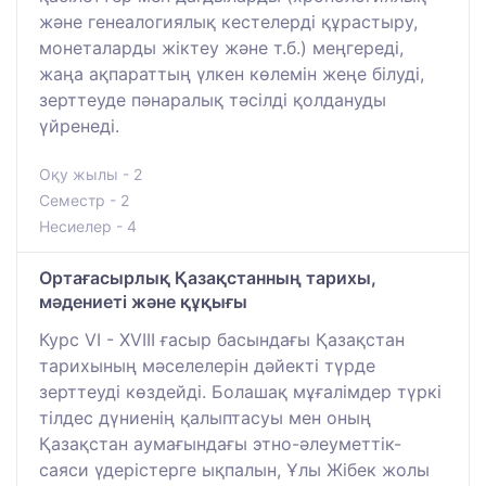
және генеалогиялық кестелерді құрастыру,
монеталарды жіктеу және т.б.) меңгереді,
жаңа ақпараттың үлкен көлемін жеңе білуді,
зерттеуде пәнаралық тәсілді қолдануды
үйренеді.
Оқу жылы - 2
Семестр - 2
Несиелер - 4
Ортағасырлық Қазақстанның тарихы,
мәдениеті және құқығы
Курс VI - XVIII ғасыр басындағы Қазақстан
тарихының мәселелерін дәйекті түрде
зерттеуді көздейді. Болашақ мұғалімдер түркі
тілдес дүниенің қалыптасуы мен оның
Қазақстан аумағындағы этно-әлеуметтік-
саяси үдерістерге ықпалын, Ұлы Жібек жолы