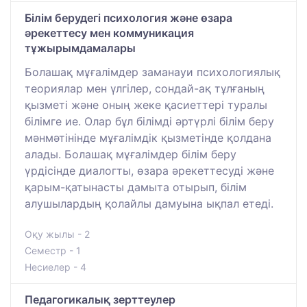
Білім берудегі психология және өзара
әрекеттесу мен коммуникация
тұжырымдамалары
Болашақ мұғалімдер заманауи психологиялық
теориялар мен үлгілер, сондай-ақ тұлғаның
қызметі және оның жеке қасиеттері туралы
білімге ие. Олар бұл білімді әртүрлі білім беру
мәнмәтінінде мұғалімдік қызметінде қолдана
алады. Болашақ мұғалімдер білім беру
үрдісінде диалогты, өзара әрекеттесуді және
қарым-қатынасты дамыта отырып, білім
алушылардың қолайлы дамуына ықпал етеді.
Оқу жылы - 2
Семестр - 1
Несиелер - 4
Педагогикалық зерттеулер