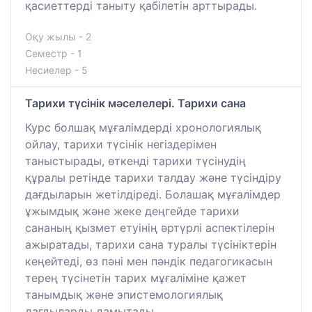
қасиеттерді таныту қабілетін арттырады.
Оқу жылы - 2
Семестр - 1
Несиелер - 5
Тарихи түсінік мәселелері. Тарихи сана
Курс болшақ мұғалімдерді хронологиялық
ойлау, тарихи түсінік негіздерімен
таныстырады, өткенді тарихи түсінудің
құралы ретінде тарихи талдау және түсіндіру
дағдыларын жетілдіреді. Болашақ мұғалімдер
ұжымдық және жеке деңгейде тарихи
сананың қызмет етуінің әртүрлі аспектілерін
ажыратады, тарихи сана туралы түсініктерін
кеңейтеді, өз пәні мен пәндік педагогикасын
терең түсінетін тарих мұғаліміне қажет
танымдық және эпистемологиялық
дағдыларды дамытады.