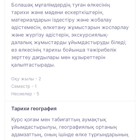
Болашақ мұғалімдердің туған өлкесінің
тарихи және мәдени ескерткіштерін,
материалдарын іздестіру және жобалау
әдістемесін, өлкетану жұмыстарын жоспарлау
және жүргізу әдістерін, экскурсиялық-
далалық жұмыстарды ұйымдастыруды біледі;
өз өлкесінің тарихы бойынша тәжірибелік
зерттеу дағдылары мен құзыреттерін
қалыптастырады.
Оқу жылы - 2
Семестр - 1
Несиелер - 5
Тарихи география
Курс қоғам мен табиғаттың аумақтық
ұйымдастырылуы, географиялық ортаның
адамзаттың, оның ішінде өлке тұрғындарының