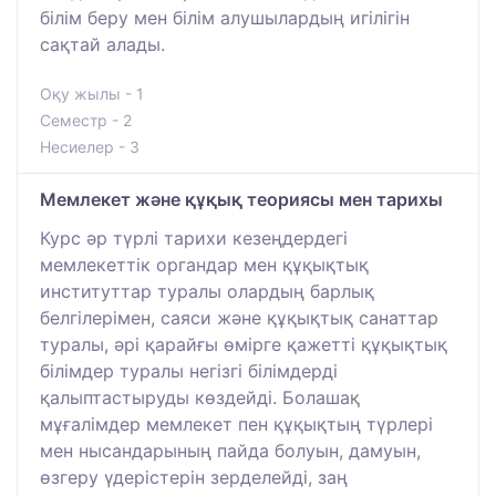
білім беру мен білім алушылардың игілігін
сақтай алады.
Оқу жылы - 1
Семестр - 2
Несиелер - 3
Мемлекет және құқық теориясы мен тарихы
Курс әр түрлі тарихи кезеңдердегі
мемлекеттік органдар мен құқықтық
институттар туралы олардың барлық
белгілерімен, саяси және құқықтық санаттар
туралы, әрі қарайғы өмірге қажетті құқықтық
білімдер туралы негізгі білімдерді
қалыптастыруды көздейді. Болашақ
мұғалімдер мемлекет пен құқықтың түрлері
мен нысандарының пайда болуын, дамуын,
өзгеру үдерістерін зерделейді, заң