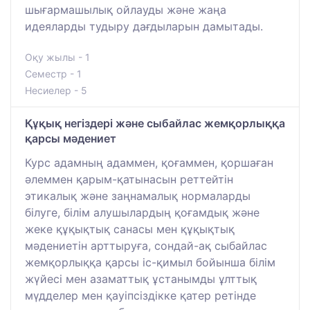
шығармашылық ойлауды және жаңа
идеяларды тудыру дағдыларын дамытады.
Оқу жылы - 1
Семестр - 1
Несиелер - 5
Құқық негіздері және сыбайлас жемқорлыққа
қарсы мәдениет
Курс адамның адаммен, қоғаммен, қоршаған
әлеммен қарым-қатынасын реттейтін
этикалық және заңнамалық нормаларды
білуге, білім алушылардың қоғамдық және
жеке құқықтық санасы мен құқықтық
мәдениетін арттыруға, сондай-ақ сыбайлас
жемқорлыққа қарсы іс-қимыл бойынша білім
жүйесі мен азаматтық ұстанымды ұлттық
мүдделер мен қауіпсіздікке қатер ретінде