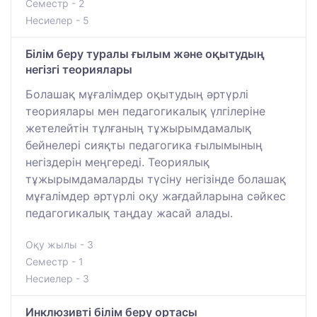
Семестр - 2
Несиелер - 5
Білім беру туралы ғылым және оқытудың
негізгі теориялары
Болашақ мұғалімдер оқытудың әртүрлі
теориялары мен педагогикалық үлгілеріне
жетелейтін тұлғаның тұжырымдамалық
бейнелері сияқты педагогика ғылымының
негіздерін меңгереді. Теориялық
тұжырымдамаларды түсіну негізінде болашақ
мұғалімдер әртүрлі оқу жағдайларына сәйкес
педагогикалық таңдау жасай алады.
Оқу жылы - 3
Семестр - 1
Несиелер - 3
Инклюзивті білім беру ортасы