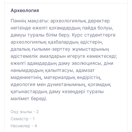
Археология
Пәннің мақсаты: археологиялық деректер
негізінде ежелгі қоғамдардың пайда болуы,
дамуы туралы білім беру. Курс студенттерге
археологиялық қазбалардың әдістерін,
далалық ғылыми-зерттеу жұмыстарының
әдістемелік амалдарын игеруге көмектеседі;
ежелгі адамдардың даму эволюциясы, діни
нанымдардың қалыптасуы, адамзат
мәдениетінің, материалдық өндірістің,
идеология мен дүниетанымның, қоғамдық
қатынастардың даму кезеңдері туралы
мәлімет береді.
Оқу жылы - 2
Семестр - 1
Несиелер - 4