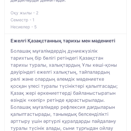
Оқу жылы - 2
Семестр - 1
Несиелер - 5
Ежелгі Қазақстанның тарихы мен мәдениеті
Болашақ мұғалімдердің дүниежүзілік
тарихтың бір бөлігі ретіндегі Қазақстан
тарихы туралы, халықтардың Ұлы көші-қоны
дәуіріндегі ежелгі халықтың, тайпалардың
рөлі және олардың әлемдік мәдениетке
қосқан үлесі туралы түсініктері қалыптасады;
Қазақ жері өркениеттерді байланыстыратын
өзіндік «көпір» ретінде қарастырылады.
Болашақ мұғалімдер рефлексия дағдыларын
қалыптастырады, танымдық белсенділікті
арттыру үшін әртүрлі құралдарды пайдалану
туралы түсінік алады, сыни тұрғыдан ойлау