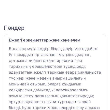
Пәндер
Ежелгі өркениеттер және көне әлем
Болашақ мұғалімдер біздің дәуірімізге дейінгі
ІV ғасырдың ортасынан І мыңжылдықтың
ортасына дейінгі ежелгі өркениеттер
тарихының ерекшеліктерін түсіндіреді;
адамзаттың ежелгі тарихын өзара байланыста
түсінеді және мәдени айырмашылығын
мойындай отырып, оларға құндылық
көзқарасын дамытады; дереккөздермен
жұмыс істеу дағдыларын қалыптастырады;
әртүрлі ақпаратты сыни тұрғыдан талдай
біледі. Курс тарихи мәселелерді шешу арқылы