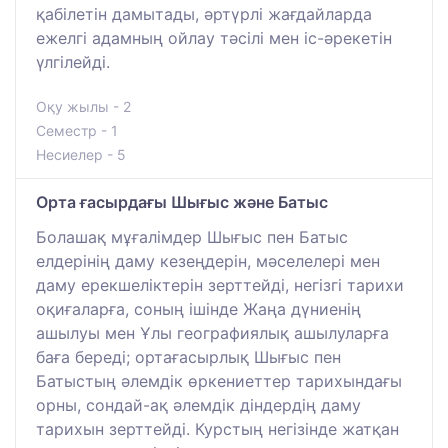
қабілетін дамытады, әртүрлі жағдайларда
ежелгі адамның ойлау тәсілі мен іс-әрекетін
үлгілейді.
Оқу жылы - 2
Семестр - 1
Несиелер - 5
Орта ғасырдағы Шығыс және Батыс
Болашақ мұғалімдер Шығыс пен Батыс
елдерінің даму кезеңдерін, мәселелері мен
даму ерекшеліктерін зерттейді, негізгі тарихи
оқиғаларға, соның ішінде Жаңа дүниенің
ашылуы мен Ұлы географиялық ашылуларға
баға береді; ортағасырлық Шығыс пен
Батыстың әлемдік өркениеттер тарихындағы
орны, сондай-ақ әлемдік діндердің даму
тарихын зерттейді. Курстың негізінде жатқан