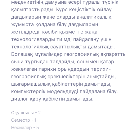
мәдениетінің дамуына әсері туралы түсінік
қалыптастырады. Курс кеңістіктік ойлау
дағдыларын және оларды аналитикалық
жұмыста қолдана білу дағдыларын
жетілдіреді, кәсіби қызметте жаңа
технологияларды тиімді пайдалану үшін
технологиялық сауаттылықты дамытады.
Болашақ мұғалімдер географиялық ақпаратты
сыни тұрғыдан талдайды, сонымен қатар
жекелеген тарихи орындардың тарихи-
географиялық ерекшеліктерін анықтайды,
шығармашылық қабілеттерін дамытады,
компьютерлік модельдеуді пайдалана білу,
диалог құру қабілетін дамытады.
Оқу жылы - 2
Семестр - 1
Несиелер - 5