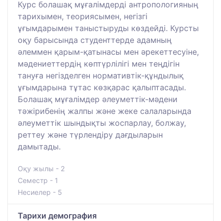
Курс болашақ мұғалімдерді антропологияның
тарихымен, теориясымен, негізгі
ұғымдарымен таныстыруды көздейді. Курсты
оқу барысында студенттерде адамның
әлеммен қарым-қатынасы мен әрекеттесуіне,
мәдениеттердің көптүрлілігі мен теңдігін
тануға негізделген нормативтік-құндылық
ұғымдарына тұтас көзқарас қалыптасады.
Болашақ мұғалімдер әлеуметтік-мәдени
тәжірибенің жалпы және жеке салаларында
әлеуметтік шындықты жоспарлау, болжау,
реттеу және түрлендіру дағдыларын
дамытады.
Оқу жылы - 2
Семестр - 1
Несиелер - 5
Тарихи демография