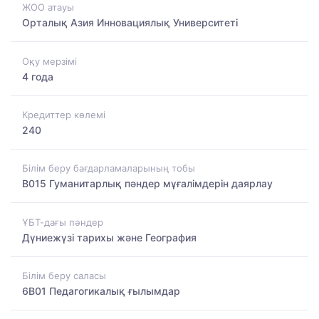
ЖОО атауы
Орталық Азия Инновациялық Университеті
Оқу мерзімі
4 года
Кредиттер көлемі
240
Білім беру бағдарламаларының тобы
B015 Гуманитарлық пәндер мұғалімдерін даярлау
ҰБТ-дағы пәндер
Дүниежүзі тарихы және География
Білім беру саласы
6B01 Педагогикалық ғылымдар