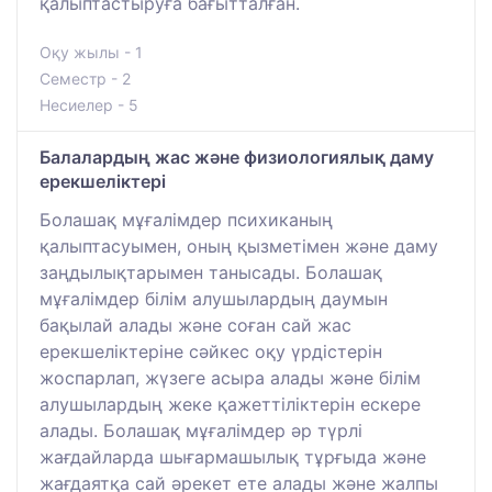
қалыптастыруға бағытталған.
Оқу жылы - 1
Семестр - 2
Несиелер - 5
Балалардың жас және физиологиялық даму
ерекшеліктері
Болашақ мұғалімдер психиканың
қалыптасуымен, оның қызметімен және даму
заңдылықтарымен танысады. Болашақ
мұғалімдер білім алушылардың даумын
бақылай алады және соған сай жас
ерекшеліктеріне сәйкес оқу үрдістерін
жоспарлап, жүзеге асыра алады және білім
алушылардың жеке қажеттіліктерін ескере
алады. Болашақ мұғалімдер әр түрлі
жағдайларда шығармашылық тұрғыда және
жағдаятқа сай әрекет ете алады және жалпы