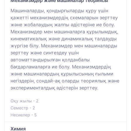
Механизмдер және машиналар теориясы
Машиналарды, қондырғыларды құру үшін
қажетті механизмдердің схемаларын зерттеу
және жобалаудың жалпы әдістеріне ие болу.
Механизмдер мен машиналарға құрылымдық,
кинематикалық және динамикалық талдауды
жүргізе білу. Механизмдер мен машиналарды
зерттеу және синтездеу үшін
автоматтандырылған қолданбалы
бағдарламаларға ие болу. Механизмдердің
және машиналардың құрылысының ғылыми
негіздерін, сондай-ақ оларды теориялық және
эксперименталдық әдістерін зерттеу.
Оқу жылы - 2
Семестр - 2
Несиелер - 5
Химия