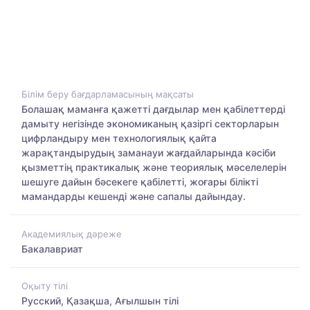
Білім беру бағдарламасының мақсаты
Болашақ маманға қажетті дағдылар мен қабілеттерді
дамыту негізінде экономиканың қазіргі секторларын
цифрландыру мен технологиялық қайта
жарақтандырудың заманауи жағдайларында кәсіби
қызметтің практикалық және теориялық мәселелерін
шешуге дайын бәсекеге қабілетті, жоғары білікті
мамандарды кешенді және сапалы дайындау.
Академиялық дәреже
Бакалавриат
Оқыту тілі
Русский, Қазақша, Ағылшын тілі