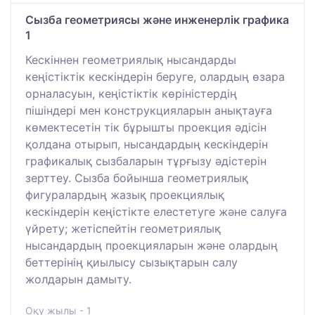
Сызба геометриясы және инженерлік графика
1
Кескіннен геометриялық нысандарды
кеңістіктік кескіндерін беруге, олардың өзара
орналасуын, кеңістіктік көріністердің
пішіндері мен конструкцияларын анықтауға
көмектесетін тік бұрышты проекция әдісін
қолдана отырып, нысандардың кескіндерін
графикалық сызбаларын тұрғызу әдістерін
зерттеу. Сызба бойынша геометриялық
фигуралардың жазық проекциялық
кескіндерін кеңістікте елестетуге және салуға
үйрету; жетіспейтін геометриялық
нысандардың проекцияларын және олардың
беттерінің қиылысу сызықтарын салу
жолдарын дамыту.
Оқу жылы - 1