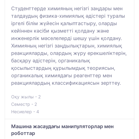
Студенттерде химияның негізгі заңдары мен
талдаудың физика-химиялық әдістері туралы
іргелі білім жүйесін қалыптастыру, оларды
кейіннен кәсіби қызметті қолдану және
инженерлік мәселелерді шешу үшін қолдану.
Химияның негізгі заңдылықтарын, химиялық
реакцияларды, олардың жүру ерекшеліктерін,
басқару әдістерін, органикалық
қосылыстардың құрылымдық теориясын,
органикалық химиядағы реагенттер мен
реакциялардың классификациясын зерттеу.
Оқу жылы - 2
Семестр - 2
Несиелер - 4
Машина жасаудағы манипуляторлар мен
роботтар