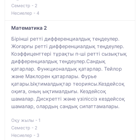
Семестр - 2
Несиелер - 4
Математика 2
Бірінші ретті дифференциалдық теңдеулер.
Жоғарғы ретті дифференциалдық теңдеулер.
Коэффиценттері тұрақты п-ші ретті сызықтық
дифференциалдық теңдеулер.Сандық
қатарлар. Функционалдық қатарлар. Тейлор
және Маклорен қатарлары. Фурье
қатары.Ықтималдықтар теориясы.Кездейсоқ
оқиға, оның ықтималдығы. Кездейсоқ
шамалар. Дискретті және үзіліссіз кездейсоқ
шамалар, олардың сандық сипаттамалары.
Оқу жылы - 1
Семестр - 2
Несиелер - 3