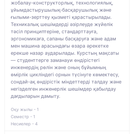
жобалау-конструкторлық, технологиялық,
ұйымдастырушылық-басқарушылық және
ғылыми-зерттеу қызметі қарастырылады.
Техникалық шешімдерді әзірлеуде жүйелік
тәсіл принциптеріне, стандарттауға,
эргономикаға, сапаны басқаруға және адам
мен машина арасындағы өзара әрекетке
ерекше назар аударылады. Курстың мақсаты
— студенттерге заманауи өндірістегі
инженердің рөлін және оның бұйымның
өмірлік цикліндегі орнын түсінуге көмектесу,
сондай-ақ өндірістік міндеттерді талдау және
негізделген инженерлік шешімдер қабылдау
дағдыларын дамыту.
Оқу жылы - 1
Семестр - 1
Несиелер - 4