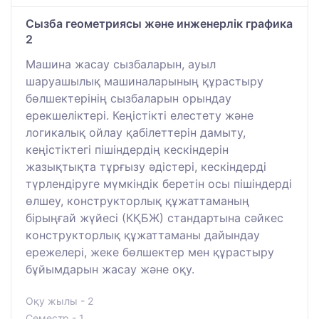
Сызба геометриясы және инженерлік графика
2
Машина жасау сызбаларын, ауыл
шаруашылық машиналарының құрастыру
бөлшектерінің сызбаларын орындау
ерекшеліктері. Кеңістікті елестету және
логикалық ойлау қабілеттерін дамыту,
кеңістіктегі пішіндердің кескіндерін
жазықтықта тұрғызу әдістері, кескіндерді
түрлендіруге мүмкіндік беретін осы пішіндерді
өлшеу, конструкторлық құжаттаманың
бірыңғай жүйесі (КҚБЖ) стандартына сәйкес
конструкторлық құжаттаманы дайындау
ережелері, жеке бөлшектер мен құрастыру
бұйымдарын жасау және оқу.
Оқу жылы - 2
Семестр - 1