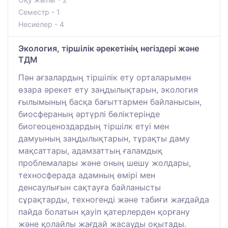
Семестр - 1
Несиелер - 4
Экология, тіршілік әрекетінің негіздері және
ТДМ
Пән ағзалардың тіршілік ету орталарымен
өзара әрекет ету заңдылықтарын, экология
ғылымының басқа бағыттармен байланысын,
биосфераның әртүрлі бөліктерінде
биогеоценоздардың тіршілк етуі мен
дамуының заңдылықтарын, тұрақты даму
мақсаттары, адамзаттың ғаламдық
проблемалары және оның шешу жолдары,
техносферада адамның өмірі мен
денсаулығын сақтауға байланысты
сұрақтарды, техногенді және табиғи жағдайда
пайда болатын қауіп қатерлерден қорғану
және қолайлы жағдай жасауды оқытады.