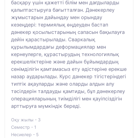
басқару үшін қажетті білім мен дағдыларды
қалыптастыруға бағытталған. Дәнекерлеу
жұмыстарын дайындау мен орындау
кезеңдері: термиялық өңдеуден бастап
дәнекер қосылыстарының сапасын бақылауға
дейін қарастырылады. Сваркалық
құрылымдардағы деформациялар мен
кернеулерге, құрастырудың технологиялық
ерекшеліктеріне және дайын бұйымдардың
сенімділігін қамтамасыз ету әдістеріне ерекше
назар аударылады. Курс дәнекер тігістеріндегі
типтік ақауларды және оларды алдын алу
тәсілдерін талдауды қамтиды, бұл дәнекерлеу
операцияларының тиімділігі мен қауіпсіздігін
арттыруға мүмкіндік береді.
Оқу жылы - 3
Семестр - 1
Несиелер - 5