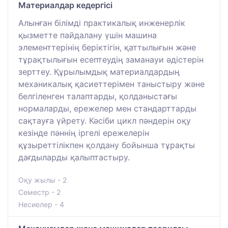
Материалдар кедергісі
Алынған білімді практикалық инженерлік
қызметте пайдалану үшін машина
элементтерінің беріктігін, қаттылығын және
тұрақтылығын есептеудің заманауи әдістерін
зерттеу. Құрылымдық материалдардың
механикалық қасиеттерімен таныстыру және
белгіленген талаптарды, қолданыстағы
нормаларды, ережелер мен стандарттарды
сақтауға үйрету. Кәсіби цикл пәндерін оқу
кезінде пәннің іргелі ережелерін
құзыреттілікпен қолдану бойынша тұрақты
дағдыларды қалыптастыру.
Оқу жылы - 2
Семестр - 2
Несиелер - 4