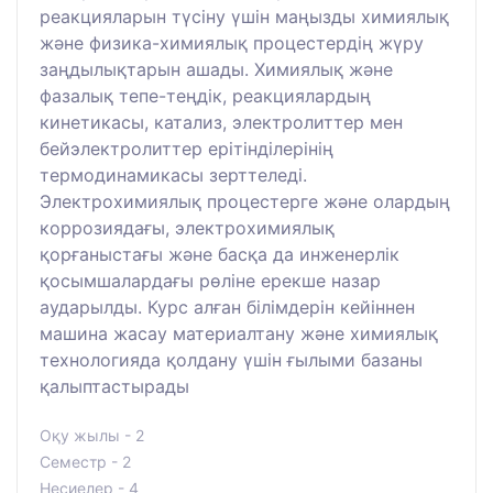
реакцияларын түсіну үшін маңызды химиялық
және физика-химиялық процестердің жүру
заңдылықтарын ашады. Химиялық және
фазалық тепе-теңдік, реакциялардың
кинетикасы, катализ, электролиттер мен
бейэлектролиттер ерітінділерінің
термодинамикасы зерттеледі.
Электрохимиялық процестерге және олардың
коррозиядағы, электрохимиялық
қорғаныстағы және басқа да инженерлік
қосымшалардағы рөліне ерекше назар
аударылды. Курс алған білімдерін кейіннен
машина жасау материалтану және химиялық
технологияда қолдану үшін ғылыми базаны
қалыптастырады
Оқу жылы - 2
Семестр - 2
Несиелер - 4