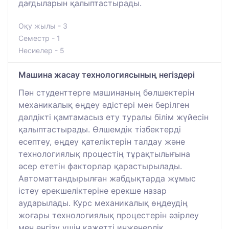
дағдыларын қалыптастырады.
Оқу жылы - 3
Семестр - 1
Несиелер - 5
Машина жасау технологиясының негіздері
Пән студенттерге машинаның бөлшектерін
механикалық өңдеу әдістері мен берілген
дәлдікті қамтамасыз ету туралы білім жүйесін
қалыптастырады. Өлшемдік тізбектерді
есептеу, өңдеу қателіктерін талдау және
технологиялық процестің тұрақтылығына
әсер ететін факторлар қарастырылады.
Автоматтандырылған жабдықтарда жұмыс
істеу ерекшеліктеріне ерекше назар
аударылады. Курс механикалық өңдеудің
жоғары технологиялық процестерін әзірлеу
мен енгізу үшін қажетті инженерлік