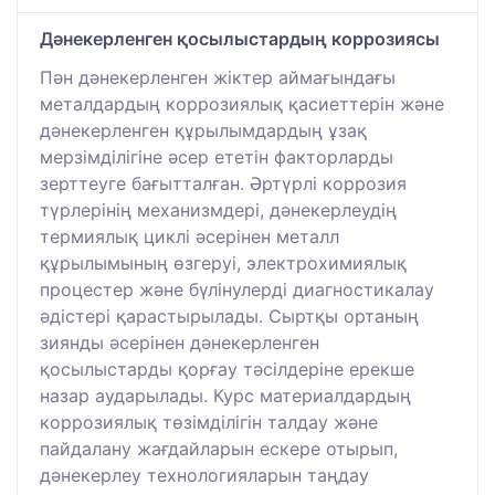
Дәнекерленген қосылыстардың коррозиясы
Пән дәнекерленген жіктер аймағындағы
металдардың коррозиялық қасиеттерін және
дәнекерленген құрылымдардың ұзақ
мерзімділігіне әсер ететін факторларды
зерттеуге бағытталған. Әртүрлі коррозия
түрлерінің механизмдері, дәнекерлеудің
термиялық циклі әсерінен металл
құрылымының өзгеруі, электрохимиялық
процестер және бүлінулерді диагностикалау
әдістері қарастырылады. Сыртқы ортаның
зиянды әсерінен дәнекерленген
қосылыстарды қорғау тәсілдеріне ерекше
назар аударылады. Курс материалдардың
коррозиялық төзімділігін талдау және
пайдалану жағдайларын ескере отырып,
дәнекерлеу технологияларын таңдау