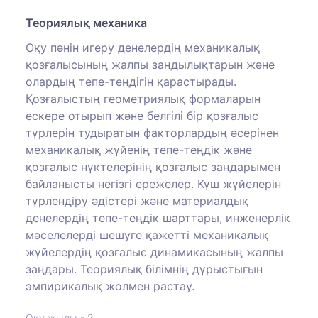
Теориялық механика
Оқу пәнін игеру денелердің механикалық
қозғалысының жалпы заңдылықтарын және
олардың тепе-теңдігін қарастырады.
Қозғалыстың геометриялық формаларын
ескере отырып және белгілі бір қозғалыс
түрлерін тудыратын факторлардың әсерінен
механикалық жүйенің тепе-теңдік және
қозғалыс нүктелерінің қозғалыс заңдарымен
байланысты негізгі ережелер. Күш жүйелерін
түрлендіру әдістері және материалдық
денелердің тепе-теңдік шарттары, инженерлік
мәселелерді шешуге қажетті механикалық
жүйелердің қозғалыс динамикасының жалпы
заңдары. Теориялық білімнің дұрыстығын
эмпирикалық жолмен растау.
Оқу жылы - 2