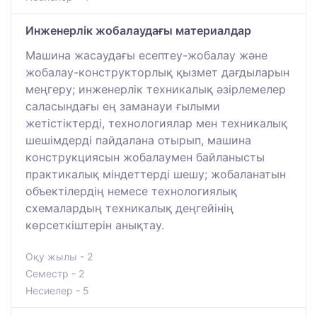
Инженерлік жобалаудағы материалдар
Машина жасаудағы есептеу-жобалау және
жобалау-конструкторлық қызмет дағдыларын
меңгеру; инженерлік техникалық әзірлемелер
саласындағы ең заманауи ғылыми
жетістіктерді, технологиялар мен техникалық
шешімдерді пайдалана отырып, машина
конструкциясын жобалаумен байланысты
практикалық міндеттерді шешу; жобаланатын
объектілердің немесе технологиялық
схемалардың техникалық деңгейінің
көрсеткіштерін анықтау.
Оқу жылы - 2
Семестр - 2
Несиелер - 5