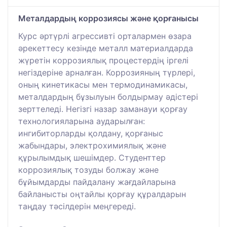
Металдардың коррозиясы және қорғанысы
Курс әртүрлі агрессивті орталармен өзара
әрекеттесу кезінде металл материалдарда
жүретін коррозиялық процестердің іргелі
негіздеріне арналған. Коррозияның түрлері,
оның кинетикасы мен термодинамикасы,
металдардың бұзылуын болдырмау әдістері
зерттеледі. Негізгі назар заманауи қорғау
технологияларына аударылған:
ингибиторларды қолдану, қорғаныс
жабындары, электрохимиялық және
құрылымдық шешімдер. Студенттер
коррозиялық тозуды болжау және
бұйымдарды пайдалану жағдайларына
байланысты оңтайлы қорғау құралдарын
таңдау тәсілдерін меңгереді.