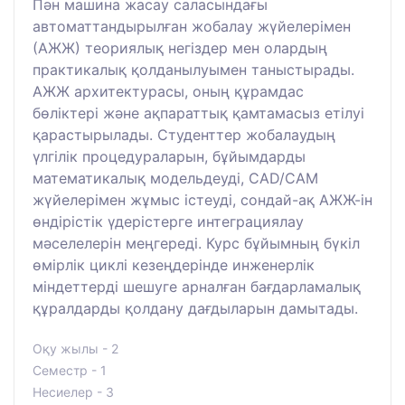
Пән машина жасау саласындағы
автоматтандырылған жобалау жүйелерімен
(АЖЖ) теориялық негіздер мен олардың
практикалық қолданылуымен таныстырады.
АЖЖ архитектурасы, оның құрамдас
бөліктері және ақпараттық қамтамасыз етілуі
қарастырылады. Студенттер жобалаудың
үлгілік процедураларын, бұйымдарды
математикалық модельдеуді, CAD/CAM
жүйелерімен жұмыс істеуді, сондай-ақ АЖЖ-ін
өндірістік үдерістерге интеграциялау
мәселелерін меңгереді. Курс бұйымның бүкіл
өмірлік циклі кезеңдерінде инженерлік
міндеттерді шешуге арналған бағдарламалық
құралдарды қолдану дағдыларын дамытады.
Оқу жылы - 2
Семестр - 1
Несиелер - 3