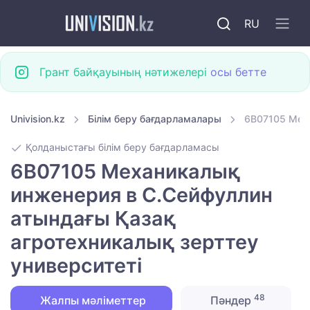
RU
Грант байқауының нәтижелері
осы бетте
Univision.kz
Білім беру бағдарламалары
6B07105 Меха
Қолданыстағы білім беру бағдарламасы
6B07105 Механикалық
инженерия в С.Сейфуллин
атындағы Қазақ
агротехникалық зерттеу
университеті
48
Жалпы мәліметтер
Пәндер