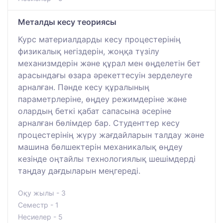
Металды кесу теориясы
Курс материалдарды кесу процестерінің
физикалық негіздерін, жоңқа түзілу
механизмдерін және құрал мен өңделетін бет
арасындағы өзара әрекеттесуін зерделеуге
арналған. Пәнде кесу құралының
параметрлеріне, өңдеу режимдеріне және
олардың беткі қабат сапасына әсеріне
арналған бөлімдер бар. Студенттер кесу
процестерінің жүру жағдайларын талдау және
машина бөлшектерін механикалық өңдеу
кезінде оңтайлы технологиялық шешімдерді
таңдау дағдыларын меңгереді.
Оқу жылы - 3
Семестр - 1
Несиелер - 5