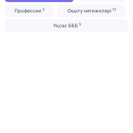
2
12
Профессии
Оқыту нәтижелері
5
Ұқсас БББ