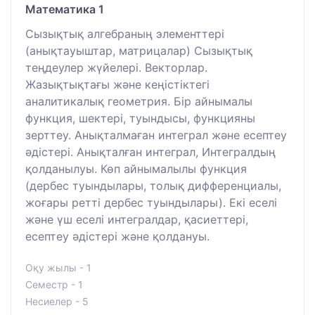
Математика 1
Сызықтық алгебраның элементтері
(анықтауыштар, матрицалар) Сызықтық
теңдеулер жүйелері. Векторлар.
Жазықтықтағы және кеңістіктегі
аналитикалық геометрия. Бір айнымалы
функция, шектері, туындысы, функцияны
зерттеу. Анықталмаған интеграл және есептеу
әдістері. Анықталған интеграл, Интегралдың
қолданылуы. Көп айнымалылы функция
(дербес туындылары, толық дифференциалы,
жоғары ретті дербес туындылары). Екі еселі
және үш еселі интегралдар, қасиеттері,
есептеу әдістері және қолдануы.
Оқу жылы - 1
Семестр - 1
Несиелер - 5