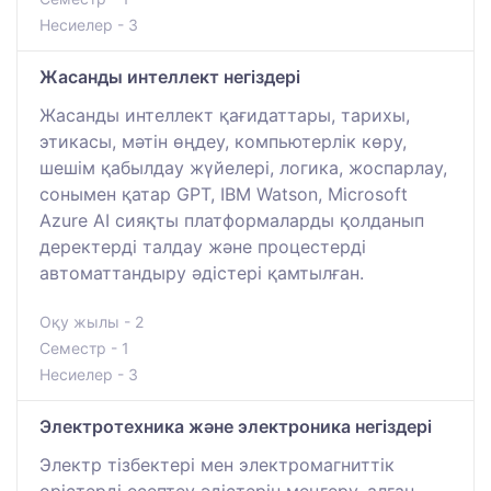
Несиелер - 3
Жасанды интеллект негіздері
Жасанды интеллект қағидаттары, тарихы,
этикасы, мәтін өңдеу, компьютерлік көру,
шешім қабылдау жүйелері, логика, жоспарлау,
сонымен қатар GPT, IBM Watson, Microsoft
Azure AI сияқты платформаларды қолданып
деректерді талдау және процестерді
автоматтандыру әдістері қамтылған.
Оқу жылы - 2
Семестр - 1
Несиелер - 3
Электротехника және электроника негіздері
Электр тізбектері мен электромагниттік
өрістерді есептеу әдістерін меңгеру, алған