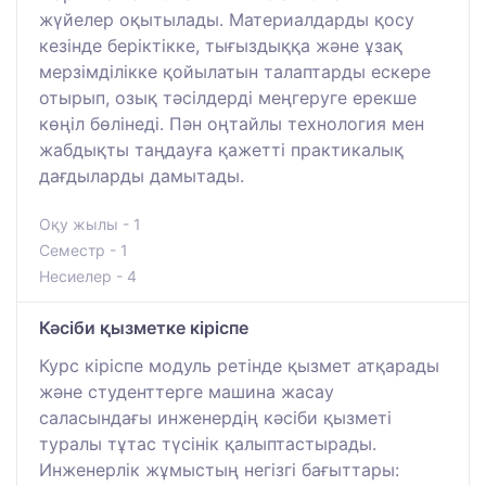
жүйелер оқытылады. Материалдарды қосу
кезінде беріктікке, тығыздыққа және ұзақ
мерзімділікке қойылатын талаптарды ескере
отырып, озық тәсілдерді меңгеруге ерекше
көңіл бөлінеді. Пән оңтайлы технология мен
жабдықты таңдауға қажетті практикалық
дағдыларды дамытады.
Оқу жылы - 1
Семестр - 1
Несиелер - 4
Кәсіби қызметке кіріспе
Курс кіріспе модуль ретінде қызмет атқарады
және студенттерге машина жасау
саласындағы инженердің кәсіби қызметі
туралы тұтас түсінік қалыптастырады.
Инженерлік жұмыстың негізгі бағыттары: