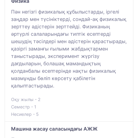
Физика
Пән негізгі физикалық құбылыстарды, іргелі
заңдар мен түсініктерді, сондай-ақ физикалық
зерттеу әдістерін зерттейді. Физиканың
әртүрлі салаларындағы типтік есептерді
шешудің тәсілдері мен әдістерін қарастырады,
қазіргі заманғы ғылыми жабдықтармен
таныстырады, эксперимент жүргізу
дағдыларын, болашақ мамандықтың
қолданбалы есептерінде нақты физикалық
мазмұнды бөліп көрсету қабілетін
қалыптастырады.
Оқу жылы - 2
Семестр - 1
Несиелер - 5
Машина жасау саласындағы АЖЖ