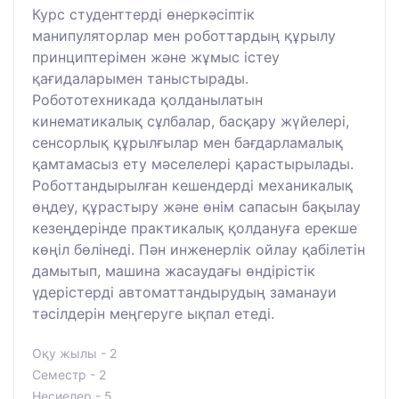
Курс студенттерді өнеркәсіптік
манипуляторлар мен роботтардың құрылу
принциптерімен және жұмыс істеу
қағидаларымен таныстырады.
Робототехникада қолданылатын
кинематикалық сұлбалар, басқару жүйелері,
сенсорлық құрылғылар мен бағдарламалық
қамтамасыз ету мәселелері қарастырылады.
Роботтандырылған кешендерді механикалық
өңдеу, құрастыру және өнім сапасын бақылау
кезеңдерінде практикалық қолдануға ерекше
көңіл бөлінеді. Пән инженерлік ойлау қабілетін
дамытып, машина жасаудағы өндірістік
үдерістерді автоматтандырудың заманауи
тәсілдерін меңгеруге ықпал етеді.
Оқу жылы - 2
Семестр - 2
Несиелер - 5