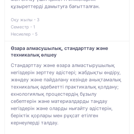
құзыреттерді дамытуға бағытталған.
Оқу жылы - 3
Семестр - 1
Несиелер - 5
Өзара алмасушылық, стандарттау және
техникалық өлшеу
Стандарттау және өзара алмастырушылық
негіздерін зерттеу әдістері; жабдықты өндіру,
жөндеу және пайдалану кезінде анықтамалық
техникалық әдебиетті практикалық қолдану;
ехнологиялық процестердің бұзылу
себептерін және материалдарды таңдау
негіздерін және оларды нығайту әдістерін,
беріктік қорлары мен рұқсат етілген
кернеулерді талдау.