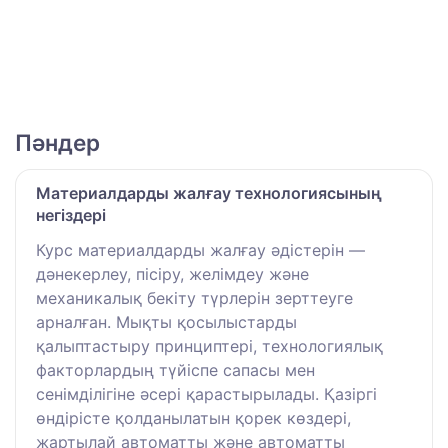
Пәндер
Материалдарды жалғау технологиясының
негіздері
Курс материалдарды жалғау әдістерін —
дәнекерлеу, пісіру, желімдеу және
механикалық бекіту түрлерін зерттеуге
арналған. Мықты қосылыстарды
қалыптастыру принциптері, технологиялық
факторлардың түйіспе сапасы мен
сенімділігіне әсері қарастырылады. Қазіргі
өндірісте қолданылатын қорек көздері,
жартылай автоматты және автоматты