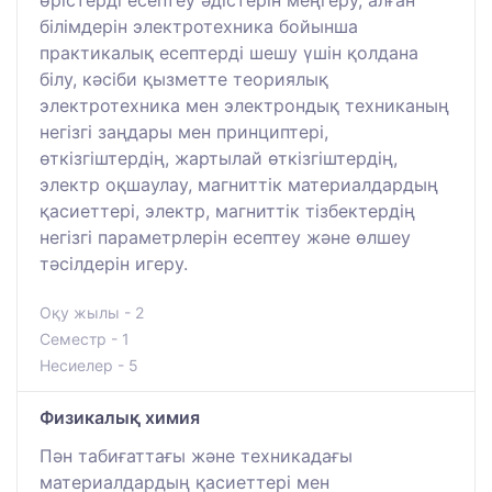
білімдерін электротехника бойынша
практикалық есептерді шешу үшін қолдана
білу, кәсіби қызметте теориялық
электротехника мен электрондық техниканың
негізгі заңдары мен принциптері,
өткізгіштердің, жартылай өткізгіштердің,
электр оқшаулау, магниттік материалдардың
қасиеттері, электр, магниттік тізбектердің
негізгі параметрлерін есептеу және өлшеу
тәсілдерін игеру.
Оқу жылы - 2
Семестр - 1
Несиелер - 5
Физикалық химия
Пән табиғаттағы және техникадағы
материалдардың қасиеттері мен