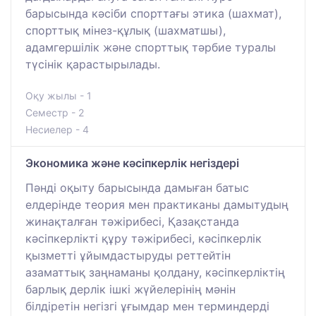
барысында кәсіби спорттағы этика (шахмат),
спорттық мінез-құлық (шахматшы),
адамгершілік және спорттық тәрбие туралы
түсінік қарастырылады.
Оқу жылы - 1
Семестр - 2
Несиелер - 4
Экономика және кәсіпкерлік негіздері
Пәнді оқыту барысында дамыған батыс
елдерінде теория мен практиканы дамытудың
жинақталған тәжірибесі, Қазақстанда
кәсіпкерлікті құру тәжірибесі, кәсіпкерлік
қызметті ұйымдастыруды реттейтін
азаматтық заңнаманы қолдану, кәсіпкерліктің
барлық дерлік ішкі жүйелерінің мәнін
білдіретін негізгі ұғымдар мен терминдерді