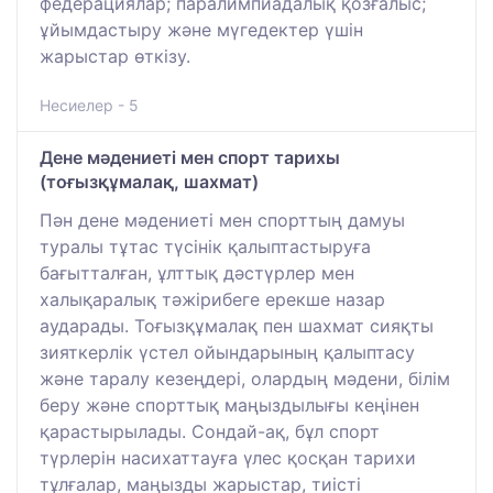
федерациялар; паралимпиадалық қозғалыс;
ұйымдастыру және мүгедектер үшін
жарыстар өткізу.
Несиелер - 5
Дене мәдениеті мен спорт тарихы
(тоғызқұмалақ, шахмат)
Пән дене мәдениеті мен спорттың дамуы
туралы тұтас түсінік қалыптастыруға
бағытталған, ұлттық дәстүрлер мен
халықаралық тәжірибеге ерекше назар
аударады. Тоғызқұмалақ пен шахмат сияқты
зияткерлік үстел ойындарының қалыптасу
және таралу кезеңдері, олардың мәдени, білім
беру және спорттық маңыздылығы кеңінен
қарастырылады. Сондай-ақ, бұл спорт
түрлерін насихаттауға үлес қосқан тарихи
тұлғалар, маңызды жарыстар, тиісті