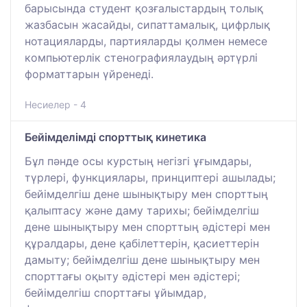
барысында студент қозғалыстардың толық
жазбасын жасайды, сипаттамалық, цифрлық
нотацияларды, партияларды қолмен немесе
компьютерлік стенографиялаудың әртүрлі
форматтарын үйренеді.
Несиелер - 4
Бейімделімді спорттық кинетика
Бұл пәнде осы курстың негізгі ұғымдары,
түрлері, функциялары, принциптері ашылады;
бейімделгіш дене шынықтыру мен спорттың
қалыптасу және даму тарихы; бейімделгіш
дене шынықтыру мен спорттың әдістері мен
құралдары, дене қабілеттерін, қасиеттерін
дамыту; бейімделгіш дене шынықтыру мен
спорттағы оқыту әдістері мен әдістері;
бейімделгіш спорттағы ұйымдар,