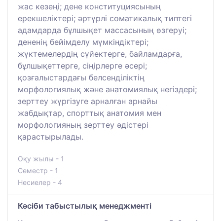
жас кезеңі; дене конституциясының
ерекшеліктері; әртүрлі соматикалық типтегі
адамдарда бұлшықет массасының өзгеруі;
дененің бейімделу мүмкіндіктері;
жүктемелердің сүйектерге, байламдарға,
бұлшықеттерге, сіңірлерге әсері;
қозғалыстардағы белсенділіктің
морфологиялық және анатомиялық негіздері;
зерттеу жүргізуге арналған арнайы
жабдықтар, спорттық анатомия мен
морфологияның зерттеу әдістері
қарастырылады.
Оқу жылы - 1
Семестр - 1
Несиелер - 4
Кәсіби табыстылық менеджменті