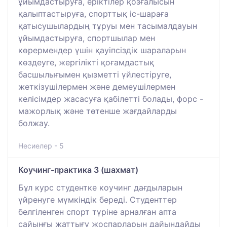
ұйымдастыруға, еріктілер қозғалысын
қалыптастыруға, спорттық іс-шараға
қатысушылардың тұруы мен тасымалдауын
ұйымдастыруға, спортшылар мен
көрермендер үшін қауіпсіздік шараларын
көздеуге, жергілікті қоғамдастық
басшылығымен қызметті үйлестіруге,
жеткізушілермен және демеушілермен
келісімдер жасасуға қабілетті болады, форс -
мажорлық және төтенше жағдайларды
болжау.
Несиелер - 5
Коучинг-практика 3 (шахмат)
Бұл курс студентке коучинг дағдыларын
үйренуге мүмкіндік береді. Студенттер
белгіленген спорт түріне арналған апта
сайынғы жаттығу жоспарларын дайындайды