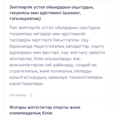
Зияткерлік үстел ойындарын оқытудың
теориясы мен әдістемесі (шахмат,
тоғызқұмалақ)
Пән зияткерлік үстел ойындарын оқытудың
теориялық негіздері мен әдістемелік
тәсілдерін зерттеуге бағытталған. Оқу
барысында педагогикалық қағидаттар, оқыту
құралдары мен әдістері, оқу-жаттығу үдерісін
жоспарлау, білім алушыларды жас
ерекшеліктеріне сай дайындау, сондай-ақ
стратегиялық және логикалық ойлауды
қалыптастырудың заманауи технологиялары
қарастырылады.
Несиелер - 5
Жоғары жетістіктер спорты және
олимпиадалық білім