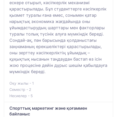
ескере отырып, кәсіпкерлік механизмі
қарастырылады. Бұл студенттерге кәсіпкерлік
қызмет туралы ғана емес, сонымен қатар
нарықтық экономика жағдайында оны
ұйымдастырудың шарттары мен факторлары
туралы толық түсінік алуға мүмкіндік береді.
Сондай-ақ, пән барысында қолданыстағы
заңнаманың ерекшеліктері қарастырылады,
оны зерттеу кәсіпкерліктің ұйымдық –
құқықтық нысанын таңдаудан бастап өз ісін
жою процесіне дейін дұрыс шешім қабылдауға
мүмкіндік береді.
Оқу жылы - 1
Семестр - 2
Несиелер - 5
Спорттық маркетинг және қоғаммен
байланыс