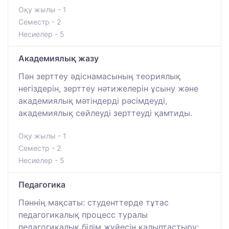
Оқу жылы - 1
Семестр - 2
Несиелер - 5
Академиялық жазу
Пән зерттеу әдіснамасының теориялық
негіздерін, зерттеу нәтижелерін ұсыну және
академиялық мәтіндерді рәсімдеуді,
академиялық сөйлеуді зерттеуді қамтиды.
Оқу жылы - 1
Семестр - 2
Несиелер - 5
Педагогика
Пәннің мақсаты: студенттерде тұтас
педагогикалық процесс туралы
педагогикалық білім жүйесін қалыптастыру;