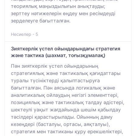
теориялық маңыздылығын анықтауды;
зерттеу нәтижелерін өңдеу мен ресімдеуді
зерделеуге бағытталған.
Несиелер - 5
Зияткерлік үстел ойындарындағы стратегия
және тактика (шахмат, тоғызқұмалақ)
Пән зияткерлік үстел ойындарының
стратегиялық және тактикалық қағидаттары
туралы түсініктерді қалыптастыруға
бағытталған. Пән аясында логикалық және
аналитикалық ойлаудың негізгі элементтері,
позициялық және тактикалық талдау әдістері,
шектеулі уақыт жағдайында шешім қабылдау
тәсілдері қарастырылады. Ойынның даму
кезеңдері (басталуы, ортасы, аяқталуы),
стратегия мен тактиканы құру ерекшеліктері,