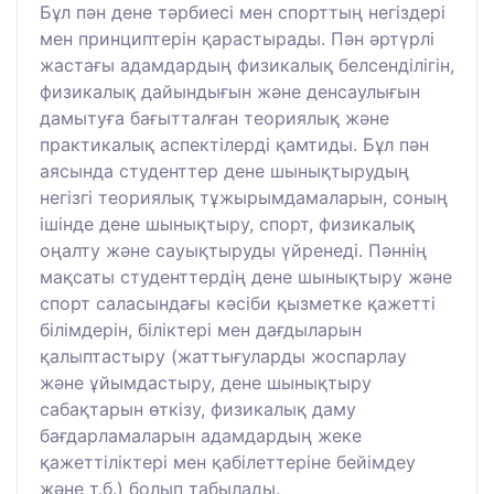
Бұл пән дене тәрбиесі мен спорттың негіздері
мен принциптерін қарастырады. Пән әртүрлі
жастағы адамдардың физикалық белсенділігін,
физикалық дайындығын және денсаулығын
дамытуға бағытталған теориялық және
практикалық аспектілерді қамтиды. Бұл пән
аясында студенттер дене шынықтырудың
негізгі теориялық тұжырымдамаларын, соның
ішінде дене шынықтыру, спорт, физикалық
оңалту және сауықтыруды үйренеді. Пәннің
мақсаты студенттердің дене шынықтыру және
спорт саласындағы кәсіби қызметке қажетті
білімдерін, біліктері мен дағдыларын
қалыптастыру (жаттығуларды жоспарлау
және ұйымдастыру, дене шынықтыру
сабақтарын өткізу, физикалық даму
бағдарламаларын адамдардың жеке
қажеттіліктері мен қабілеттеріне бейімдеу
және т.б.) болып табылады.