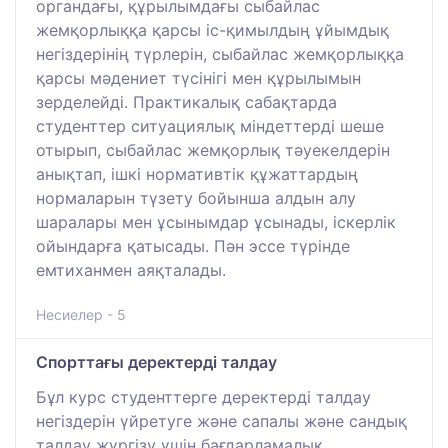
органдағы, құрылымдағы сыбайлас
жемқорлыққа қарсы іс-қимылдың ұйымдық
негіздерінің түрлерін, сыбайлас жемқорлыққа
қарсы мәдениет түсінігі мен құрылымын
зерделейді. Практикалық сабақтарда
студенттер ситуациялық міндеттерді шеше
отырып, сыбайлас жемқорлық тәуекелдерін
анықтап, ішкі нормативтік құжаттардың
нормаларын түзету бойынша алдын алу
шаралары мен ұсынымдар ұсынады, іскерлік
ойындарға қатысады. Пән эссе түрінде
емтиханмен аяқталады.
Несиелер - 5
Спорттағы деректерді талдау
Бұл курс студенттерге деректерді талдау
негіздерін үйретуге және сапалы және сандық
талдау жүргізу үшін бағдарламалық