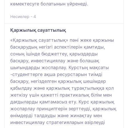
көмектесуге болатынын үйренеді.
Несиелер - 4
Қаржылық сауаттылық
«Қаржылық сауаттылық» пәні жеке қаржыны
басқарудың негізгі аспектілерін қамтиды,
соның ішінде бюджеттеу, қарыздарды
басқару, инвестициялау және болашақ
шығындарды жоспарлау. Курстың мақсаты
-студенттерге ақша ресурстарын тиімді
басқару, негізделген қаржылық шешімдер
қабылдау және қаржылық тұрақтылыққа қол
жеткізу үшін қажетті практикалық білім мен
дағдыларды қамтамасыз ету. Курс қаржылық
жоспарлау принциптерін зерттеуді, қаржылық
өнімдерді талдауды және жинақтау мен
инвестициялау стратегияларын әзірлеуді