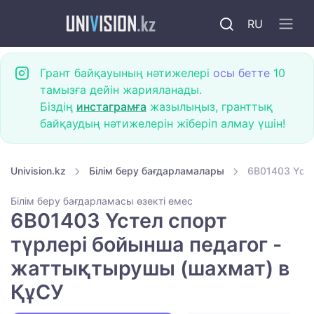
RU
Грант байқауының нәтижелері
осы бетте
10
тамызға дейін жарияланады.
Біздің
инстаграмға
жазылыңыз, гранттық
байқаудың нәтижелерін жіберіп алмау үшін!
Univision.kz
Білім беру бағдарламалары
6B01403 Үсте
Білім беру бағдарламасы өзекті емес
6B01403 Үстел спорт
түрлері бойынша педагог -
жаттықтырушы (шахмат) в
ҚұСУ