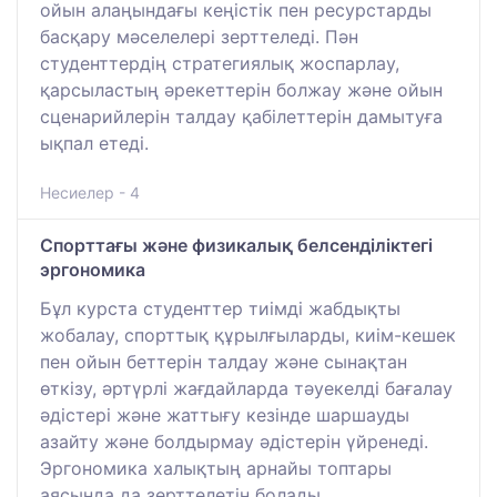
ойын алаңындағы кеңістік пен ресурстарды
басқару мәселелері зерттеледі. Пән
студенттердің стратегиялық жоспарлау,
қарсыластың әрекеттерін болжау және ойын
сценарийлерін талдау қабілеттерін дамытуға
ықпал етеді.
Несиелер - 4
Спорттағы және физикалық белсенділіктегі
эргономика
Бұл курста студенттер тиімді жабдықты
жобалау, спорттық құрылғыларды, киім-кешек
пен ойын беттерін талдау және сынақтан
өткізу, әртүрлі жағдайларда тәуекелді бағалау
әдістері және жаттығу кезінде шаршауды
азайту және болдырмау әдістерін үйренеді.
Эргономика халықтың арнайы топтары
аясында да зерттелетін болады.