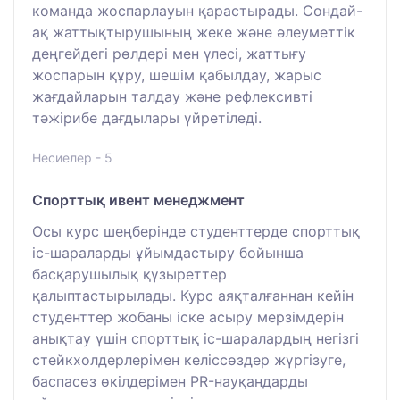
команда жоспарлауын қарастырады. Сондай-
ақ жаттықтырушының жеке және әлеуметтік
деңгейдегі рөлдері мен үлесі, жаттығу
жоспарын құру, шешім қабылдау, жарыс
жағдайларын талдау және рефлексивті
тәжірибе дағдылары үйретіледі.
Несиелер - 5
Спорттық ивент менеджмент
Осы курс шеңберінде студенттерде спорттық
іс-шараларды ұйымдастыру бойынша
басқарушылық құзыреттер
қалыптастырылады. Курс аяқталғаннан кейін
студенттер жобаны іске асыру мерзімдерін
анықтау үшін спорттық іс-шаралардың негізгі
стейкхолдерлерімен келіссөздер жүргізуге,
баспасөз өкілдерімен PR-науқандарды