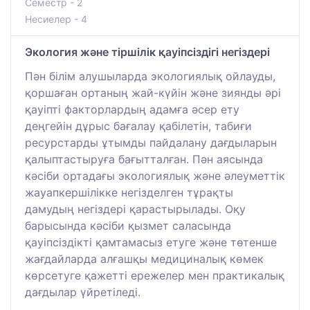
Семестр - 2
Несиелер - 4
Экология және тіршілік қауіпсіздігі негіздері
Пән білім алушыларда экологиялық ойлауды,
қоршаған ортаның жай-күйін және зиянды әрі
қауіпті факторлардың адамға әсер ету
деңгейін дұрыс бағалау қабілетін, табиғи
ресурстарды ұтымды пайдалану дағдыларын
қалыптастыруға бағытталған. Пән аясында
кәсіби ортадағы экологиялық және әлеуметтік
жауапкершілікке негізделген тұрақты
дамудың негіздері қарастырылады. Оқу
барысында кәсіби қызмет саласында
қауіпсіздікті қамтамасыз етуге және төтенше
жағдайларда алғашқы медициналық көмек
көрсетуге қажетті ережелер мен практикалық
дағдылар үйретіледі.