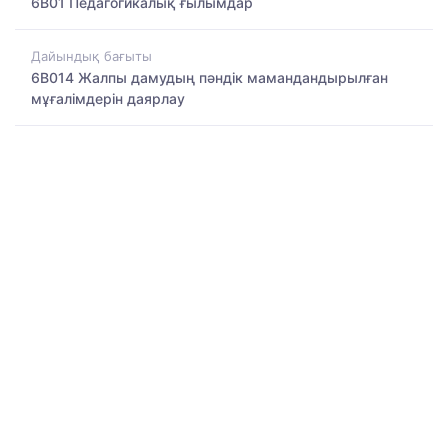
6B01 Педагогикалық ғылымдар
Дайындық бағыты
6B014 Жалпы дамудың пәндік мамандандырылған
мұғалімдерін даярлау