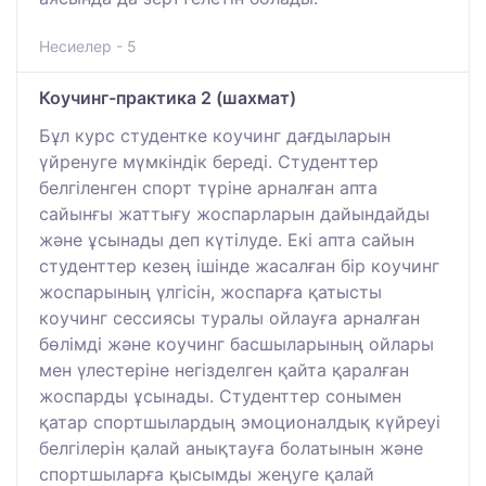
Несиелер - 5
Коучинг-практика 2 (шахмат)
Бұл курс студентке коучинг дағдыларын
үйренуге мүмкіндік береді. Студенттер
белгіленген спорт түріне арналған апта
сайынғы жаттығу жоспарларын дайындайды
және ұсынады деп күтілуде. Екі апта сайын
студенттер кезең ішінде жасалған бір коучинг
жоспарының үлгісін, жоспарға қатысты
коучинг сессиясы туралы ойлауға арналған
бөлімді және коучинг басшыларының ойлары
мен үлестеріне негізделген қайта қаралған
жоспарды ұсынады. Студенттер сонымен
қатар спортшылардың эмоционалдық күйреуі
белгілерін қалай анықтауға болатынын және
спортшыларға қысымды жеңуге қалай