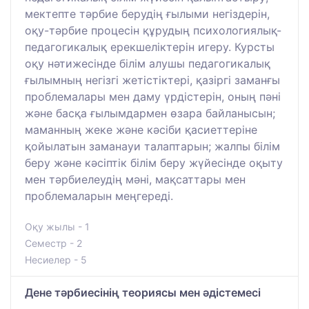
мектепте тәрбие берудің ғылыми негіздерін,
оқу-тәрбие процесін құрудың психологиялық-
педагогикалық ерекшеліктерін игеру. Курсты
оқу нәтижесінде білім алушы педагогикалық
ғылымның негізгі жетістіктері, қазіргі заманғы
проблемалары мен даму үрдістерін, оның пәні
және басқа ғылымдармен өзара байланысын;
маманның жеке және кәсіби қасиеттеріне
қойылатын заманауи талаптарын; жалпы білім
беру және кәсіптік білім беру жүйесінде оқыту
мен тәрбиелеудің мәні, мақсаттары мен
проблемаларын меңгереді.
Оқу жылы - 1
Семестр - 2
Несиелер - 5
Дене тәрбиесінің теориясы мен әдістемесі