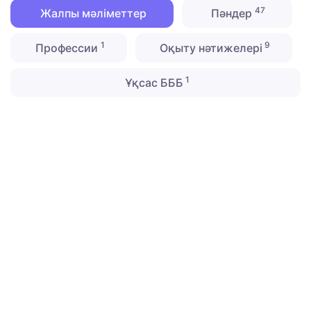
47
Жалпы мәліметтер
Пәндер
1
9
Профессии
Оқыту нәтижелері
1
Ұқсас БББ