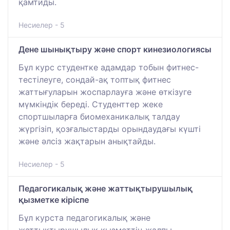
қамтиды.
Несиелер - 5
Дене шынықтыру және спорт кинезиологиясы
Бұл курс студентке адамдар тобын фитнес-
тестілеуге, сондай-ақ топтық фитнес
жаттығуларын жоспарлауға және өткізуге
мүмкіндік береді. Студенттер жеке
спортшыларға биомеханикалық талдау
жүргізіп, қозғалыстарды орындаудағы күшті
және әлсіз жақтарын анықтайды.
Несиелер - 5
Педагогикалық және жаттықтырушылық
қызметке кіріспе
Бұл курста педагогикалық және
жаттықтырушылық қызметтің жалпы