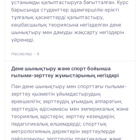
ұстанымды қалыптастыруға бағытталған. Курс
барысында студенттер адамгершілік-ерікті
тұлғалық қасиеттерді қалыптастыру,
көшбасшылық теориясына негізделген дене
шынықтыру мен дамуды жақсарту негіздерін
үйренеді.
Несиелер - 4
Дене шынықтыру және спорт бойынша
ғылыми-зерттеу жұмыстарының негіздері
Пән дене шынықтыру мен спорттағы ғылыми-
зерттеу қызметін ұйымдастырудың
ерекшелігін; зерттеудің ұғымдық аппаратын;
зерттеудің әдіснамасы мен эмпирикалық және
теориялық әдістерін; зерттеу кезеңдерін;
педагогикалық өлшемдерді; спорттық
метрологияның деректерін зерттеулерде
пайдалануды; зерттеудің практикалық және