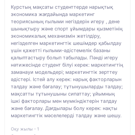
Курстың мақсаты студенттерде нарықтық
экономика жағдайында маркетинг
теориясының ғылыми негіздерін игеру , дене
шынықтыру және спорт ұйымдары қызметінің
экономикалық механизмін жетілдіру,
негізделген маркетингтік шешімдер қабылдау
үшін қажетті ғылыми-әдістемелік базаны
қалыптастыру болып табылады. Пәнді игеру
нәтижесінде студент білуі керек: маркетингтің
заманауи модельдері; маркетингтік зерттеу
әдістері. Істей алу керек: нарық факторларын
талдау және бағалау; тұтынушыларды талдау;
мақсатты тұтынушыны сипаттау; ұйымның
ішкі факторлары мен мүмкіндіктерін талдау
және бағалау. Дағдылары болу керек: нақты
маркетингтік мәселелерді талдау және шешу.
Оқу жылы - 1