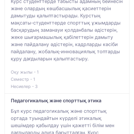
Курс студенттерде табысты адамның бейнесін
және олардың көшбасшылық қасиеттерін
дамытуды қалыптастырады. Курстың
мақсаты-студенттерде спорттық ұжымдарды
басқарудың заманауи қолданбалы әдістерін,
жеке шығармашылық қабілеттерін дамыту
және пайдалану әдістерін, кадрларды кәсіби
пайдалану, жобалық-инновациялық топтарды
құру дағдыларын қалыптастыру.
Оқу жылы - 1
Семестр - 1
Несиелер - 3
Педагогикалық және спорттық этика
Бұл курс педагогикалық және спорттық
ортада туындайтын күрделі этикалық
шешімдер қабылдау үшін қажетті білім мен
дағдыларды алуға бағытталған. Курс