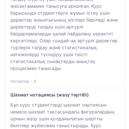
жасақтамамен танысуға арналған. Курс
барысында студенттерге жұмыс істеу үшін
деректер жиынтығының үлгілері беріледі және
деректерді талдау үшін әртүрлі
бағдарламаларды қалай пайдалану керектігі
көрсетіледі. Олар сондай-ақ әртүрлі деректер
түрлерін талдау және статистикалық
нәтижелерді түсіндіру үшін тиісті
статистикалық сынақтарды анықтау
процесімен танысады.
Несиелер - 4
Шахмат нотациясы (жазу тәртібі)
Бұл курс студенттерді шахмат партиясын
немесе шахмат тақтасындағы фигуралардың
орнын жазу үшін қолданылатын шартты
белгілер жүйесімен таныстырады. Курс