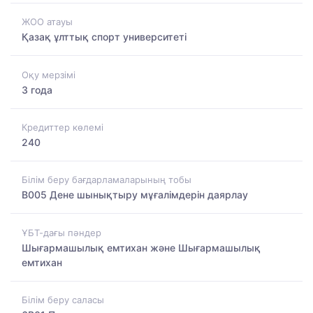
ЖОО атауы
Қазақ ұлттық спорт университеті
Оқу мерзімі
3 года
Кредиттер көлемі
240
Білім беру бағдарламаларының тобы
B005 Дене шынықтыру мұғалімдерін даярлау
ҰБТ-дағы пәндер
Шығармашылық емтихан және Шығармашылық
емтихан
Білім беру саласы