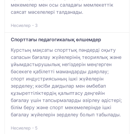
мекемелер мен осы саладағы мемлекеттік
саясат мәселелері талданады.
Несиелер - 3
Спорттағы педагогикалық өлшемдер
Курстың мақсаты спорттық пәндерді оқыту
сапасын бағалау жүйелерінің теориялық және
ұйымдастырушылық негіздерін меңгерген
бәсекеге қабілетті мамандарды даярлау;
спорт индустриясының ішкі жүйелерін
зерделеу; кәсіби дағдылар мен әмбебап
құзыреттіліктердің қалыптасу деңгейін
бағалау үшін тапсырмаларды әзірлеу әдістері;
білім беру және спорт мекемелерінде ішкі
бағалау жүйелерін зерделеу болып табылады.
Несиелер - 5