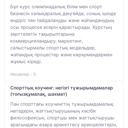
Бұл курс олимпиадалық білім мен спорт
бизнесін халықаралық деңгейде, соның ішінде
өндіріс пен пайдалануды және жаһанданудың
осы процеске әсерін қарастырады. Курстың
зерттелетін тақырыптарына
коммерцияландыру, маркетинг,
салыстырмалы спорттық модельдер,
жаһандық процестер және көрермендермен
жұмыс кіреді.
Несиелер - 5
Спорттық коучинг: негізгі тұжырымдамалар
(тоғызқұмалақ, шахмат)
Пән спорттағы коучингтің тұжырымдамалық
негіздерін, жаттықтырушының кәсіби
философиясын, спортшы мен жаттықтырушы
арасындағы өзара әрекеттесу ерекшеліктерін,