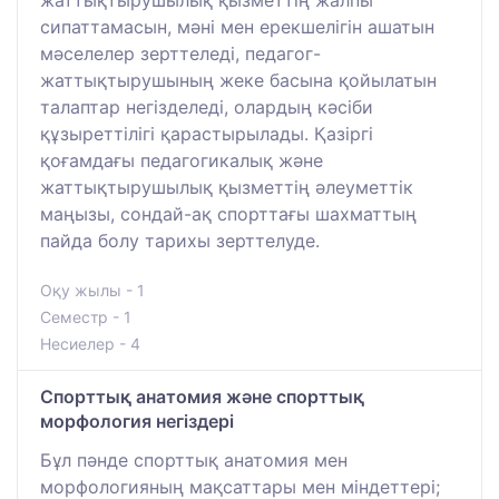
сипаттамасын, мәні мен ерекшелігін ашатын
мәселелер зерттеледі, педагог-
жаттықтырушының жеке басына қойылатын
талаптар негізделеді, олардың кәсіби
құзыреттілігі қарастырылады. Қазіргі
қоғамдағы педагогикалық және
жаттықтырушылық қызметтің әлеуметтік
маңызы, сондай-ақ спорттағы шахматтың
пайда болу тарихы зерттелуде.
Оқу жылы - 1
Семестр - 1
Несиелер - 4
Спорттық анатомия және спорттық
морфология негіздері
Бұл пәнде спорттық анатомия мен
морфологияның мақсаттары мен міндеттері;