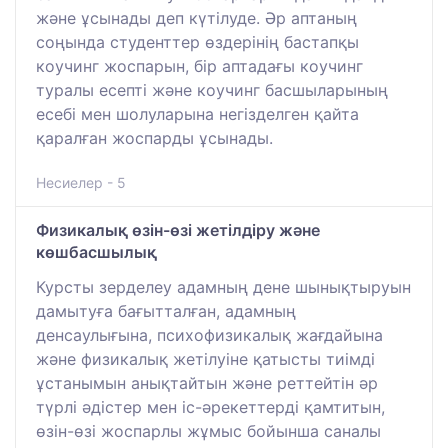
және ұсынады деп күтілуде. Әр аптаның
соңында студенттер өздерінің бастапқы
коучинг жоспарын, бір аптадағы коучинг
туралы есепті және коучинг басшыларының
есебі мен шолуларына негізделген қайта
қаралған жоспарды ұсынады.
Несиелер - 5
Физикалық өзін-өзі жетілдіру және
көшбасшылық
Курсты зерделеу адамның дене шынықтыруын
дамытуға бағытталған, адамның
денсаулығына, психофизикалық жағдайына
және физикалық жетілуіне қатысты тиімді
ұстанымын анықтайтын және реттейтін әр
түрлі әдістер мен іс-әрекеттерді қамтитын,
өзін-өзі жоспарлы жұмыс бойынша саналы