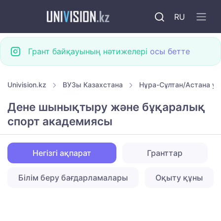
RU
Грант байқауының нәтижелері
осы бетте
Univision.kz
ВУЗы Казахстана
Нұра-Сұлтан/Астана ун
Дене шынықтыру және бұқаралық
спорт академиясы
Негізгі ақпарат
Гранттар
Білім беру бағдарламалары
Оқыту құны