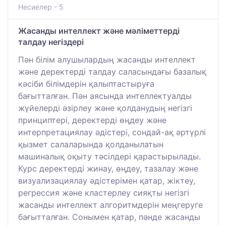
Несиелер - 5
Жасанды интеллект және мәліметтерді
талдау негіздері
Пән білім алушылардың жасанды интеллект
және деректерді талдау саласындағы базалық
кәсіби білімдерін қалыптастыруға
бағытталған. Пән аясында интеллектуалды
жүйелерді әзірлеу және қолданудың негізгі
принциптері, деректерді өңдеу және
интерпретациялау әдістері, сондай-ақ әртүрлі
қызмет салаларында қолданылатын
машиналық оқыту тәсілдері қарастырылады.
Курс деректерді жинау, өңдеу, тазалау және
визуализациялау әдістерімен қатар, жіктеу,
регрессия және кластерлеу сияқты негізгі
жасанды интеллект алгоритмдерін меңгеруге
бағытталған. Сонымен қатар, пәнде жасанды