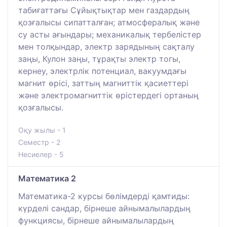
табиғаттағы Сұйықтықтар мен газдардың
қозғалысы сипатталған; атмосфералық және
су асты ағындары; механикалық тербелістер
мен толқындар, электр зарядының сақталу
заңы, Кулон заңы, тұрақты электр тогы,
кернеу, электрлік потенциал, вакуумдағы
магнит өрісі, заттың магниттік қасиеттері
және электромагниттік өрістердегі ортаның
қозғалысы.
Оқу жылы - 1
Семестр - 2
Несиелер - 5
Математика 2
Математика-2 курсы бөлімдерді қамтиды:
күрделі сандар, бірнеше айнымалылардың
функциясы, бірнеше айнымалылардың