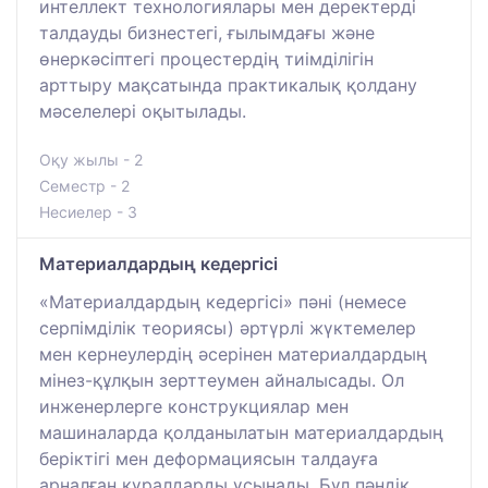
интеллект технологиялары мен деректерді
талдауды бизнестегі, ғылымдағы және
өнеркәсіптегі процестердің тиімділігін
арттыру мақсатында практикалық қолдану
мәселелері оқытылады.
Оқу жылы - 2
Семестр - 2
Несиелер - 3
Материалдардың кедергісі
«Материалдардың кедергісі» пәні (немесе
серпімділік теориясы) әртүрлі жүктемелер
мен кернеулердің әсерінен материалдардың
мінез-құлқын зерттеумен айналысады. Ол
инженерлерге конструкциялар мен
машиналарда қолданылатын материалдардың
беріктігі мен деформациясын талдауға
арналған құралдарды ұсынады. Бұл пәндік