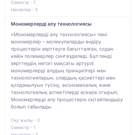
Семестр - 1
Несиелер - 5
Мономерлерді алу технологиясы
«Мономерлерді алу технологиясы» пәні
мономерлер – молекулаларды өндіру
процестерін зерттеуге бағытталған, содан
кейін полимерлер синтезделеді. Бұл пәнді
зерттеудің негізгі мақсаты әртүрлі
мономерлерді алудың принциптері мен
технологияларын, олардың қасиеттері мен
қолданылуын түсіну, экономикалық және
технологиялық аспектілерді ескере отырып,
Мономерлерді алу процестерін оңтайландыру
болып табылады.
Оқу жылы - 3
Семестр - 1
Несиелер - 3