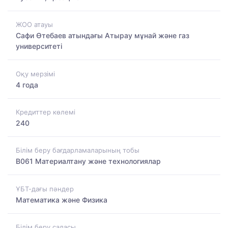
ЖОО атауы
Сафи Өтебаев атындағы Атырау мұнай және газ
университеті
Оқу мерзімі
4 года
Кредиттер көлемі
240
Білім беру бағдарламаларының тобы
B061 Материалтану және технологиялар
ҰБТ-дағы пәндер
Математика және Физика
Білім беру саласы