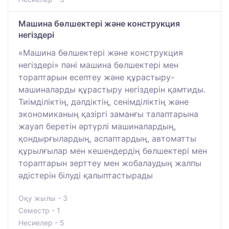
Машина бөлшектері және конструкция
негіздері
«Машина бөлшектері және конструкция
негіздері» пәні машина бөлшектері мен
тораптарын есептеу және құрастыру-
машиналарды құрастыру негіздерін қамтиды.
Тиімділіктің, дәлдіктің, сенімділіктің және
экономиканың қазіргі заманғы талаптарына
жауап беретін әртүрлі машиналардың,
қондырғылардың, аспаптардың, автоматты
құрылғылар мен кешендердің бөлшектері мен
тораптарын зерттеу мен жобалаудың жалпы
әдістерін білуді қалыптастырады
Оқу жылы - 3
Семестр - 1
Несиелер - 5