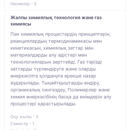
Несиелер - 5
Жалпы химиялық технология және газ
химиясы
Пән химиялық процестердің принциптерін,
реакциялардың термодинамикасы мен
кинетикасын, химиялық заттар мен
материалдарды алу әдістері мен
технологияларын зерттейді. Газ тәрізді
заттарды түрлендіруге және оларды
өнеркәсіпте қолдануға ерекше назар
аударылады. Тыңайтқыштарды өндіру,
органикалық синтездеу, Полимерлер және
химия өнеркәсібінің басқа да өнімдерін алу
процестері қарастырылады.
Оқу жылы - 3
Семестр - 1