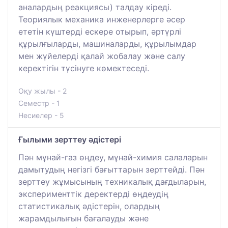
аналардың реакциясы) талдау кіреді.
Теориялык механика инженерлерге әсер
ететін күштерді ескере отырып, әртүрлі
құрылғыларды, машиналарды, құрылымдар
мен жүйелерді қалай жобалау және салу
керектігін түсінуге көмектеседі.
Оқу жылы - 2
Семестр - 1
Несиелер - 5
Ғылыми зерттеу әдістері
Пән мұнай-газ өңдеу, мұнай-химия салаларын
дамытудың негізгі бағыттарын зерттейді. Пән
зерттеу жұмысының техникалық дағдыларын,
эксперименттік деректерді өңдеудің
статистикалық әдістерін, олардың
жарамдылығын бағалауды және