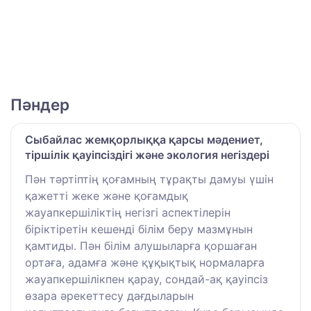
Пәндер
Сыбайлас жемқорлыққа қарсы мәдениет,
тіршілік қауіпсіздігі және экология негіздері
Пән тәртіптің қоғамның тұрақты дамуы үшін
қажетті жеке және қоғамдық
жауапкершіліктің негізгі аспектілерін
біріктіретін кешенді білім беру мазмұнын
қамтиды. Пән білім алушыларға қоршаған
ортаға, адамға және құқықтық нормаларға
жауапкершілікпен қарау, сондай-ақ қауіпсіз
өзара әрекеттесу дағдыларын