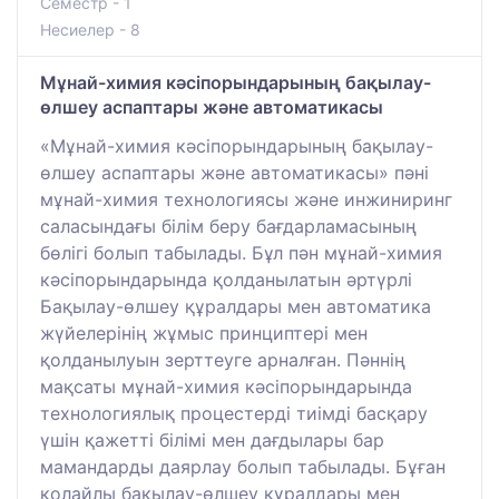
Семестр - 1
Несиелер - 8
Мұнай-химия кәсіпорындарының бақылау-
өлшеу аспаптары және автоматикасы
«Мұнай-химия кәсіпорындарының бақылау-
өлшеу аспаптары және автоматикасы» пәні
мұнай-химия технологиясы және инжиниринг
саласындағы білім беру бағдарламасының
бөлігі болып табылады. Бұл пән мұнай-химия
кәсіпорындарында қолданылатын әртүрлі
Бақылау-өлшеу құралдары мен автоматика
жүйелерінің жұмыс принциптері мен
қолданылуын зерттеуге арналған. Пәннің
мақсаты мұнай-химия кәсіпорындарында
технологиялық процестерді тиімді басқару
үшін қажетті білімі мен дағдылары бар
мамандарды даярлау болып табылады. Бұған
қолайлы бақылау-өлшеу құралдары мен