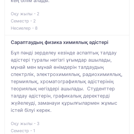
кең білім алады.
Оқу жылы - 2
Семестр - 2
Несиелер - 8
Сараптаудың физика химиялық әдістері
Бұл пәнді зерделеу кезінде аспаптық талдау
әдістері туралы негізгі ұғымдар ашылады,
мұнай мен мұнай өнімдерін талдаудың
спектрлік, электрохимиялық, радиохимиялық,
термиялық, хроматографиялық әдістерінің
теориялық негіздері ашылады. Студенттер
талдау әдістерін, графикалық деректерді
жүйелеуді, заманауи құрылғылармен жұмыс
істей білуі керек.
Оқу жылы - 3
Семестр - 1