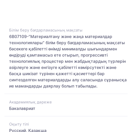
Білім беру бағдарламасының мақсаты
6В07109-"Материалтану және жаңа материалдар
технологиялары" білім беру бағдарламасының мақсаты
бәсекеге қабілетті өнімді минималды шығындармен
өндіруді қамтамасыз ете отырып, прогрессивті
технологиялық процестер мен жабдықтардың түрлерін
әзірлеуге және енгізуге қабілетті көмірсутекті және
басқа шикізат түрінен қажетті қасиеттері бар
синтезделген материалдарды алу саласында сұранысқа
ие мамандарды даярлау болып табылады.
Академиялық дәреже
Бакалавриат
Оқыту тілі
Русский, Қазақша