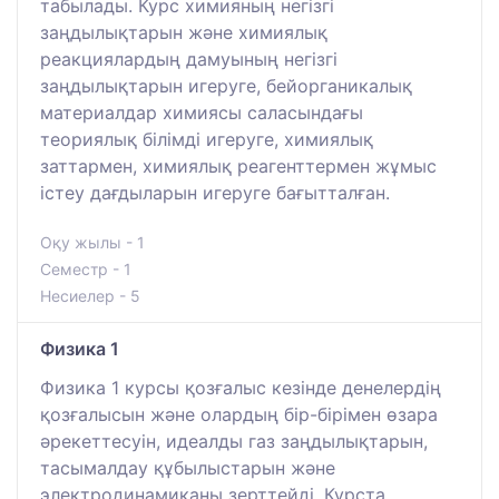
табылады. Курс химияның негізгі
заңдылықтарын және химиялық
реакциялардың дамуының негізгі
заңдылықтарын игеруге, бейорганикалық
материалдар химиясы саласындағы
теориялық білімді игеруге, химиялық
заттармен, химиялық реагенттермен жұмыс
істеу дағдыларын игеруге бағытталған.
Оқу жылы - 1
Семестр - 1
Несиелер - 5
Физика 1
Физика 1 курсы қозғалыс кезінде денелердің
қозғалысын және олардың бір-бірімен өзара
әрекеттесуін, идеалды газ заңдылықтарын,
тасымалдау құбылыстарын және
электродинамиканы зерттейді. Курста