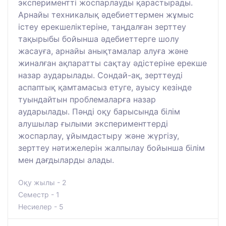
экспериментті жоспарлауды қарастырады.
Арнайы техникалық әдебиеттермен жұмыс
істеу ерекшеліктеріне, таңдалған зерттеу
тақырыбы бойынша әдебиеттерге шолу
жасауға, арнайы анықтамалар алуға және
жиналған ақпаратты сақтау әдістеріне ерекше
назар аударылады. Сондай-ақ, зерттеуді
аспаптық қамтамасыз етуге, ауысу кезінде
туындайтын проблемаларға назар
аударылады. Пәнді оқу барысында білім
алушылар ғылыми эксперименттерді
жоспарлау, ұйымдастыру және жүргізу,
зерттеу нәтижелерін жалпылау бойынша білім
мен дағдыларды алады.
Оқу жылы - 2
Семестр - 1
Несиелер - 5