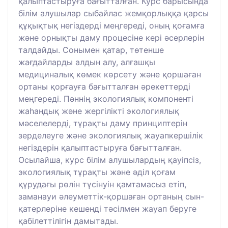
қалыптастыруға бағытталған. Курс барысында
білім алушылар сыбайлас жемқорлыққа қарсы
құқықтық негіздерді меңгереді, оның қоғамға
және орнықты даму процесіне кері әсерлерін
талдайды. Сонымен қатар, төтенше
жағдайларды алдын алу, алғашқы
медициналық көмек көрсету және қоршаған
ортаны қорғауға бағытталған әрекеттерді
меңгереді. Пәннің экологиялық компоненті
жаһандық және жергілікті экологиялық
мәселелерді, тұрақты даму принциптерін
зерделеуге және экологиялық жауапкершілік
негіздерін қалыптастыруға бағытталған.
Осылайша, курс білім алушылардың қауіпсіз,
экологиялық тұрақты және әділ қоғам
құрудағы рөлін түсінуін қамтамасыз етіп,
заманауи әлеуметтік-қоршаған ортаның сын-
қатерлеріне кешенді тәсілмен жауап беруге
қабілеттілігін дамытады.