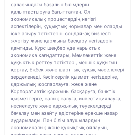
саласындағы базалық білімдерін
қалыптастыруға бағытталған. Ол
экономикалық процестердің негізгі
аспектілерін, құқықтық нормалар мен оларды
іске асыру тетіктерін, сондай-ақ бизнесті
жүргізу және қаржыны басқару негіздерін
қамтиды. Курс шеңберінде нарықтық
экономика қағидаттары, Мемлекеттік және
құқықтық реттеу тетіктері, меншік құқығын
қорғау, Еңбек және шарттық құқық мәселелері
зерделенеді. Кәсіпкерлік қызмет негіздеріне,
қаржылық жоспарлауға, жеке және
Корпоративтік қаржыны басқаруға, банктік
қызметтерге, салық салуға, инвестициялауға,
несиелеуге және қаржылық тәуекелдерді
бағалау мен азайту әдістеріне ерекше назар
аударылады. Пән білім алушылардың
экономикалық және құқықтық ойлауын,
кәсіпкерлік дағдыларын, қаржылық