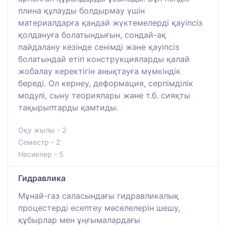
плина құлауды болдырмау үшін
материалдарға қандай жүктемелерді қауіпсіз
қолдануға болатындығын, сондай-ақ
пайдалану кезінде сенімді және қауіпсіз
болатындай етіп конструкцияларды қалай
жобалау керектігін анықтауға мүмкіндік
береді. Ол кернеу, деформация, серпімділік
модулі, сыну теориялары және т.б. сияқты
тақырыптарды қамтиды.
Оқу жылы - 2
Семестр - 2
Несиелер - 5
Гидравлика
Мұнай-газ саласындағы гидравликалық
процестерді есептеу мәселелерін шешу,
құбырлар мен ұңғымалардағы