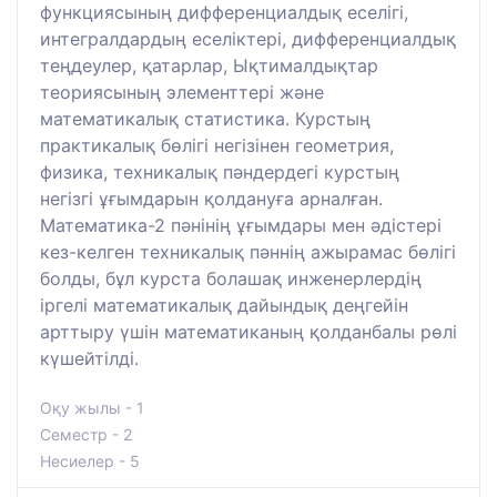
функциясының дифференциалдық еселігі,
интегралдардың еселіктері, дифференциалдық
теңдеулер, қатарлар, Ықтималдықтар
теориясының элементтері және
математикалық статистика. Курстың
практикалық бөлігі негізінен геометрия,
физика, техникалық пәндердегі курстың
негізгі ұғымдарын қолдануға арналған.
Математика-2 пәнінің ұғымдары мен әдістері
кез-келген техникалық пәннің ажырамас бөлігі
болды, бұл курста болашақ инженерлердің
іргелі математикалық дайындық деңгейін
арттыру үшін математиканың қолданбалы рөлі
күшейтілді.
Оқу жылы - 1
Семестр - 2
Несиелер - 5