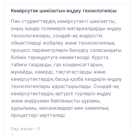
Көмірсутек шикізатын өңдеу технологиясы
Пән студенттердің көмірсутекті шикізатты,
оның ішінде полимерлі материалдарды өңдеу
технологиялары, сондай-ақ өндірістік
объектілерді жобалау және технологиялық
процесс параметрлерін басқару саласындағы
білімін тереңдетуге көмектеседі. Курста
табиғи газдарды, газ конденсаттарын,
мұнайды, көмірді, тақтатастарды және
көмірсутектердің басқа қазба көздерін өңдеу
технологиялары қарастырылады. Сондай-ақ
көмірсутектердің әртүрлі түрлерін өңдеу
және өндірумен байланысты құрамы,
құрылымы, механизмдері мен химиялық
процестері зерттеледі.
Оқу жылы - 3