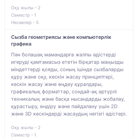
Оқу жылы - 2
Семестр - 1
Несиелер - 5
Сызба геометриясы және компьютерлік
графика
Пән болашақ мамандарға жалпы әдістерді
игеруді қамтамасыз ететін бірқатар маңызды
міндеттерді қояды, соның ішінде сызбаларды
құру және оқу, кескін жасау принциптері,
кескін жасау және өңдеу құралдары,
графикалық форматтар, сондай-ақ әртүрлі
техникалық және басқа нысандарды жобалау,
құрастыру, өндіру және пайдалану үшін 2D
және 3D кескіндерді жасаудың негізгі әдістері.
Оқу жылы - 2
Семестр - 1