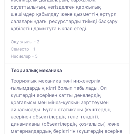
сауаттылығын, негізделген қаржылық
шешімдер қабылдау және қызметтің әртүрлі
салаларындағы ресурстарды тиімді басқару
қабілетін дамытуға ықпал етеді.
Оқу жылы - 2
Семестр - 1
Несиелер - 5
Теориялық механика
Теориялык механика пәні инженерлік
ғылымдардың кілті болып табылады. Ол
күштердің әсерінен қатты денелердің
қозғалысы мен мінез-құлқын зерттеумен
айналысады. Бұған статиканы (күштердің
әсерінен объектілердің тепе-теңдігі),
динамиканы (объектілердің қозғалысы) және
материалдардың беріктігін (күштердің әсеріне