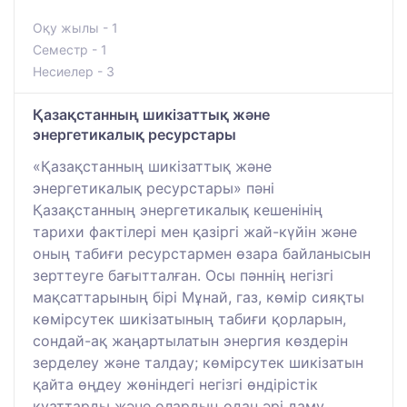
Оқу жылы - 1
Семестр - 1
Несиелер - 3
Қазақстанның шикізаттық және
энергетикалық ресурстары
«Қазақстанның шикізаттық және
энергетикалық ресурстары» пәні
Қазақстанның энергетикалық кешенінің
тарихи фактілері мен қазіргі жай-күйін және
оның табиғи ресурстармен өзара байланысын
зерттеуге бағытталған. Осы пәннің негізгі
мақсаттарының бірі Мұнай, газ, көмір сияқты
көмірсутек шикізатының табиғи қорларын,
сондай-ақ жаңартылатын энергия көздерін
зерделеу және талдау; көмірсутек шикізатын
қайта өңдеу жөніндегі негізгі өндірістік
қуаттарды және олардың одан әрі даму