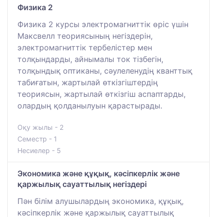
Физика 2
Физика 2 курсы электромагниттік өріс үшін
Максвелл теориясының негіздерін,
электромагниттік тербелістер мен
толқындарды, айнымалы ток тізбегін,
толқындық оптиканы, сәулеленудің кванттық
табиғатын, жартылай өткізгіштердің
теориясын, жартылай өткізгіш аспаптарды,
олардың қолданылуын қарастырады.
Оқу жылы - 2
Семестр - 1
Несиелер - 5
Экономика және құқық, кәсіпкерлік және
қаржылық сауаттылық негіздері
Пән білім алушылардың экономика, құқық,
кәсіпкерлік және қаржылық сауаттылық