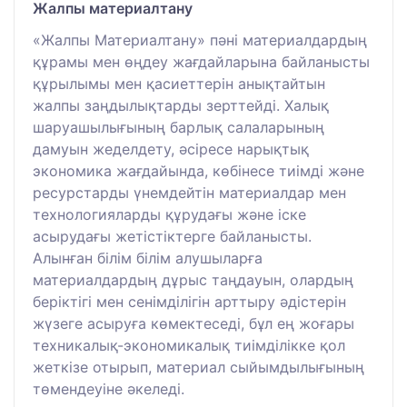
Жалпы материалтану
«Жалпы Материалтану» пәні материалдардың
құрамы мен өңдеу жағдайларына байланысты
құрылымы мен қасиеттерін анықтайтын
жалпы заңдылықтарды зерттейді. Халық
шаруашылығының барлық салаларының
дамуын жеделдету, әсіресе нарықтық
экономика жағдайында, көбінесе тиімді және
ресурстарды үнемдейтін материалдар мен
технологияларды құрудағы және іске
асырудағы жетістіктерге байланысты.
Алынған білім білім алушыларға
материалдардың дұрыс таңдауын, олардың
беріктігі мен сенімділігін арттыру әдістерін
жүзеге асыруға көмектеседі, бұл ең жоғары
техникалық-экономикалық тиімділікке қол
жеткізе отырып, материал сыйымдылығының
төмендеуіне әкеледі.