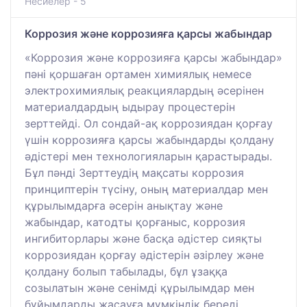
Несиелер - 5
Коррозия және коррозияға қарсы жабындар
«Коррозия және коррозияға қарсы жабындар»
пәні қоршаған ортамен химиялық немесе
электрохимиялық реакциялардың әсерінен
материалдардың ыдырау процестерін
зерттейді. Ол сондай-ақ коррозиядан қорғау
үшін коррозияға қарсы жабындарды қолдану
әдістері мен технологияларын қарастырады.
Бұл пәнді Зерттеудің мақсаты коррозия
принциптерін түсіну, оның материалдар мен
құрылымдарға әсерін анықтау және
жабындар, катодты қорғаныс, коррозия
ингибиторлары және басқа әдістер сияқты
коррозиядан қорғау әдістерін әзірлеу және
қолдану болып табылады, бұл ұзаққа
созылатын және сенімді құрылымдар мен
бұйымдарды жасауға мүмкіндік береді.