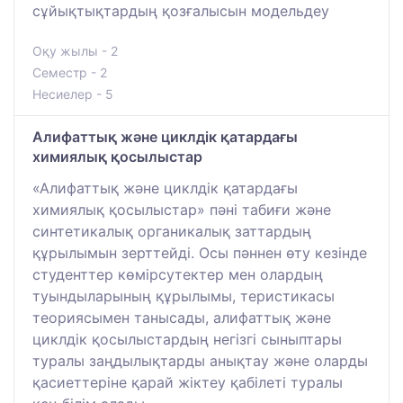
сұйықтықтардың қозғалысын модельдеу
Оқу жылы - 2
Семестр - 2
Несиелер - 5
Алифаттық және циклдік қатардағы
химиялық қосылыстар
«Алифаттық және циклдік қатардағы
химиялық қосылыстар» пәні табиғи және
синтетикалық органикалық заттардың
құрылымын зерттейді. Осы пәннен өту кезінде
студенттер көмірсутектер мен олардың
туындыларының құрылымы, теристикасы
теориясымен танысады, алифаттық және
циклдік қосылыстардың негізгі сыныптары
туралы заңдылықтарды анықтау және оларды
қасиеттеріне қарай жіктеу қабілеті туралы