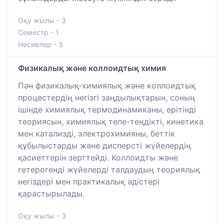
Оқу жылы - 3
Семестр - 1
Несиелер - 3
Физикалық және коллоидтық химия
Пән физикалық-химиялық және коллоидтық
процестердің негізгі заңдылықтарын, соның
ішінде химиялық термодинамиканы, ерітінді
теориясын, химиялық тепе-теңдікті, кинетика
мен катализді, электрохимияны, беттік
құбылыстарды және дисперсті жүйелердің
қасиеттерін зерттейді. Коллоидты және
гетерогенді жүйелерді талдаудың теориялық
негіздері мен практикалық әдістері
қарастырылады.
Оқу жылы - 3