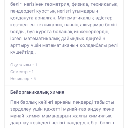
бөлігі негізінен геометрия, физика, техникалық
пәндердегі курстың негізгі ұғымдарын
қолдануға арналған. Математикалық әдістер
кез-келген техникалық пәннің ажырамас бөлігі
болды, бұл курста болашақ инженерлердің
іргелі математикалық дайындық деңгейін
арттыру үшін математиканың қолданбалы рөлі
күшейтілді.
Оқу жылы - 1
Семестр - 1
Несиелер - 5
Бейорганикалық химия
Пән барлық кейінгі арнайы пәндерді табысты
зерделеу үшін қажетті мұнай-газ өңдеу және
мұнай-химия мамандарын жалпы химиялық
даярлау кезіндегі негізгі пәндердің бірі болып