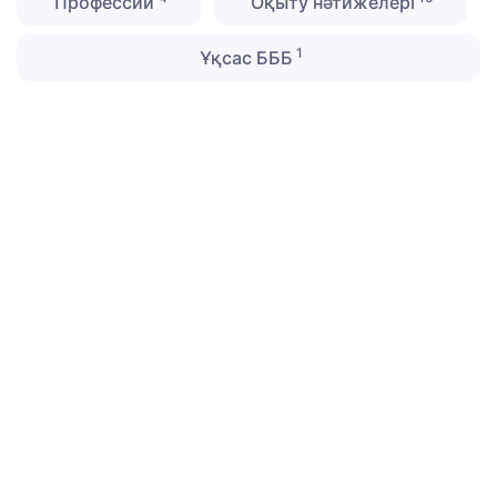
Профессии
Оқыту нәтижелері
1
Ұқсас БББ