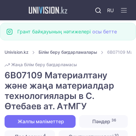
RU
Грант байқауының нәтижелері
осы бетте
Univision.kz
Білім беру бағдарламалары
6B07109 Мате
Жаңа білім беру бағдарламасы
6B07109 Материалтану
және жаңа материалдар
технологиялары в С.
Өтебаев ат. АтМГУ
36
Жалпы мәліметтер
Пәндер
4
10