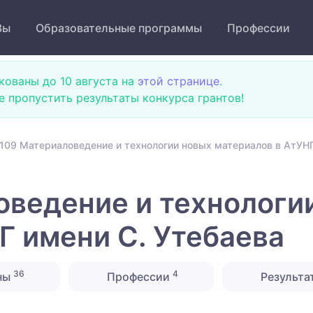
Зы
Образовательные программы
Профессии
кованы до 10 августа на
этой странице
.
не пропустить результаты конкурса грантов!
109 Материаловедение и технологии новых материалов в АтУНГ
ведение и технологи
Г имени С. Утебаева
36
4
ны
Профессии
Результа