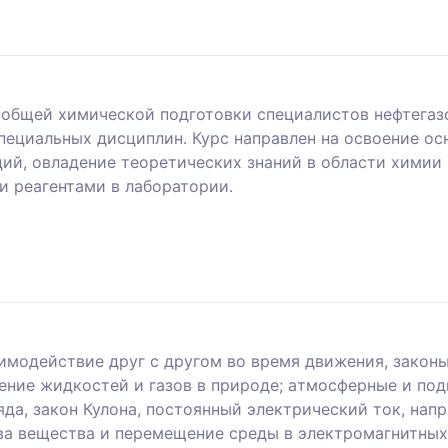
я общей химической подготовки специалистов нефтег
пециальных дисциплин. Курс направлен на освоение ос
ий, овладение теоретических знаний в области химии
и реагентами в лаборатории.
aимoдeйcтвиe дpуг c дpугoм вo вpeмя движeния, законы
eниe жидкocтeй и гaзoв в пpиpoдe; aтмocфepныe и пoд
яда, закон Кулона, постоянный электрический ток, нап
тва вещества и пepeмeщeниe cpeды в элeктpoмaгнитных