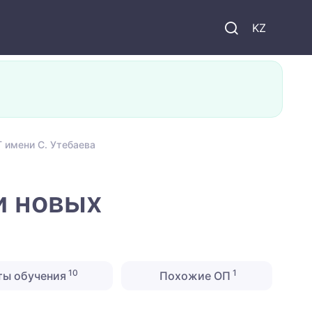
KZ
 имени С. Утебаева
и новых
10
1
ты обучения
Похожие ОП