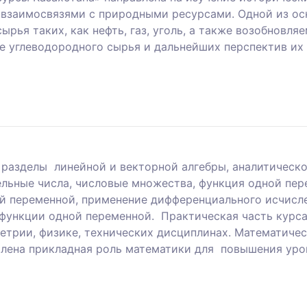
о взаимосвязями с природными ресурсами. Одной из о
ырья таких, как нефть, газ, уголь, а также возобновл
 углеводородного сырья и дальнейших перспектив их
 разделы линейной и векторной алгебры, аналитическо
ельные числа, числовые множества, функция одной пер
й переменной, применение дифференциального исчисле
 функции одной переменной. Практическая часть курса
етрии, физике, технических дисциплинах. Математиче
илена прикладная роль математики для повышения ур