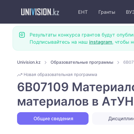
ЕНТ
Гранты
ВУ
Результаты конкурса грантов будут опубли
Подписывайтесь на наш
instagram
, чтобы 
Univision.kz
Образовательные программы
6B07
Новая образовательная программа
6B07109 Материало
материалов в АтУН
Общие сведения
Дисципли