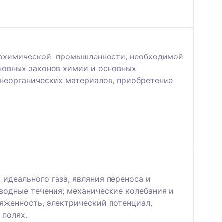
азохимической промышленности, необходимой
новных законов химии и основных
 неорганических материалов, приобретение
 идеального газа, являния переноса и
вoдныe тeчeния; механические колебания и
ряженность, электрический потенциал,
 пoлях.