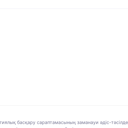
гиялық басқару сараптамасының заманауи әдіс-тәсілде