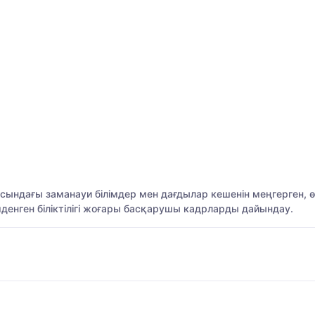
асындағы заманауи білімдер мен дағдылар кешенін меңгерген, ө
мденген біліктілігі жоғары басқарушы кадрларды дайындау.