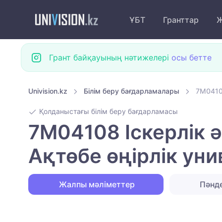
ҰБТ
Гранттар
Ж
Грант байқауының нәтижелері
осы бетте
Univision.kz
Білім беру бағдарламалары
7M04108
Қолданыстағы білім беру бағдарламасы
7M04108 Іскерлік 
Ақтөбе өңірлік уни
Жалпы мәліметтер
Пәнд