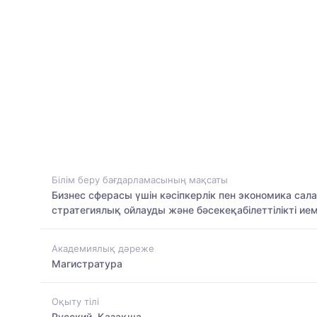
Білім беру бағдарламасының мақсаты
Бизнес сферасы үшін кәсіпкерлік пен экономика сал
стратегиялық ойлауды және бәсекеқабілеттілікті ие
Академиялық дәреже
Магистратура
Оқыту тілі
Русский, Қазақша