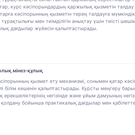
тар, курс кәсіпорындардың қаржылық қызметін талдау ү
тарға кәсіпорынның қызметін терең талдауға мүмкінді
тұрақтылығы мен тиімділігін анықтау үшін тиісті шеші
алық дағдылар жүйесін қалыптастырады.
лық мінез-құлық
сіпорынның қызмет ету механизмі, сонымен қатар кәсі
лі білім кешенін қалыптастырады. Курсты меңгеру ба
қ ерекшеліктерінің негізінде және ұйым дамуының негі
 қолдану бойынша практикалық дағдылар мен қабілеттер