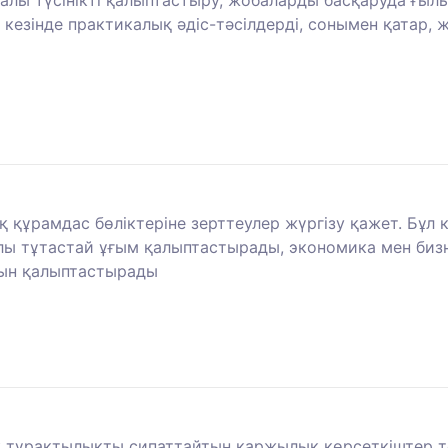
лы түсінікті қалыптастыру, жобаларды басқаруда ғылым
зінде практикалық әдіс-тәсілдерді, сонымен қатар, 
ық құрамдас бөліктеріне зерттеулер жүргізу қажет. Бұ
алы тұтастай ұғым қалыптастырады, экономика мен биз
рын қалыптастырады
 тұрақтылықты сипаттайтын қаржылық көрсеткіштер то