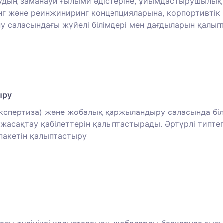
рудың заманауи ғылыми әдістеріне, ұйымдастырушылы
г және реинжиниринг концепцияларына, корпортивтік ж
 саласындағы жүйелі білімдері мен дағдыларын қалып
ыру
экспертиза) және жобалық қаржыландыру саласында бі
жасақтау қабілеттерін қалыптастырады. Әртүрлі типтег
пакетін қалыптастыру