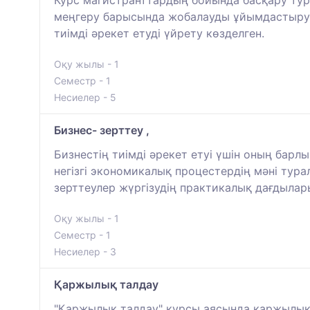
Курс магистранттардың бойында басқару тура
меңгеру барысында жобалауды ұйымдастыру ке
тиімді әрекет етуді үйрету көзделген.
Оқу жылы - 1
Семестр - 1
Несиелер - 5
Бизнес- зерттеу ,
Бизнестің тиімді әрекет етуі үшін оның барл
негізгі экономикалық процестердің мәні тур
зерттеулер жүргізудің практикалық дағдыла
Оқу жылы - 1
Семестр - 1
Несиелер - 3
Қаржылық талдау
"Қаржылық талдау" курсы аясында қаржылық