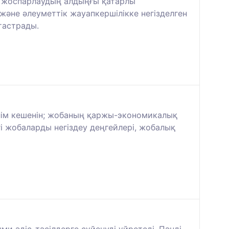
қ жоспарлаудың алдыңғы қатарлы
әне әлеуметтік жауапкершілікке негізделген
тастрады.
лім кешенін; жобаның қаржы-экономикалық
і жобаларды негіздеу деңгейлері, жобалық