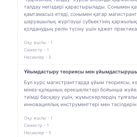
талдау негіздері қарастырылады. Сонымен қа
қамтамасыз етеді, сонымен қатар магистрант
шаруашылық жүргізуші субъектінің қаржылық 
қолданудың рөлін түсіну үшін қажет практик
Оқу жылы - 1
Семестр - 1
Несиелер - 5
Ұйымдастыру теориясы мен ұйымдастырушы
Бұл курс магистранттарда ұйым теориясы, кә
мінез-құлқының ерекшеліктері бойынша жүйе
тиімді басқару үшін, жұмыскерлердің тұлғалы
инновациялық инструменттері мен тәсілдерін
Оқу жылы - 1
Семестр - 1
Несиелер - 5