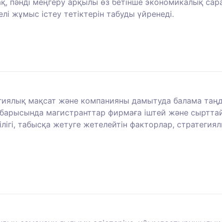
қ, пәнді меңгеру арқылы өз бетінше экономикалық сар
і жұмыс істеу тетіктерін табуды үйренеді.
гиялық мақсат және компанияны дамытуда балама таңд
 барысында магистранттар фирмаға іштей және сырттай
тілігі, табысқа жетуге жетелейтін факторлар, стратег