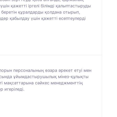
шін қажетті іргелі білімді қалыптастыруды
к беретін құралдарды қолдана отырып,
мдер қабылдау үшін қажетті есептеулерді
порын персоналының өзара әрекет етуі мен
рысында ұйымдастырушылық мінез-құлықты
згі мақсаттарына сәйкес менеджменттің
 игеріледі.