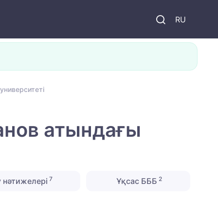
и
RU
 университеті
банов атындағы
7
2
 нәтижелері
Ұқсас БББ