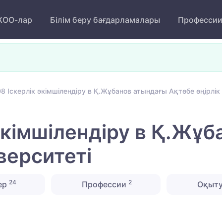
ОО-лар
Білім беру бағдарламалары
Професси
 Іскерлік әкімшілендіру в Қ.Жұбанов атындағы Ақтөбе өңірлік
әкімшілендіру в Қ.Жұ
верситеті
24
2
ер
Профессии
Оқыту