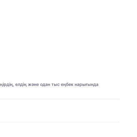
ңірдің, елдің және одан тыс еңбек нарығында