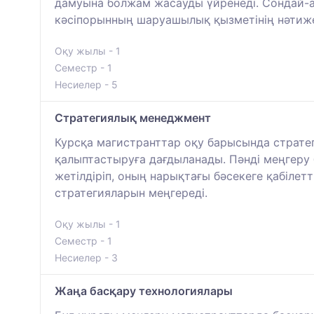
дамуына болжам жасауды үйренеді. Сондай-а
кәсіпорынның шаруашылық қызметінің нәтижел
Оқу жылы - 1
Семестр - 1
Несиелер - 5
Стратегиялық менеджмент
Курсқа магистранттар оқу барысында страте
қалыптастыруға дағдыланады. Пәнді меңгеру
жетілдіріп, оның нарықтағы бәсекеге қабілет
стратегияларын меңгереді.
Оқу жылы - 1
Семестр - 1
Несиелер - 3
Жаңа басқару технологиялары