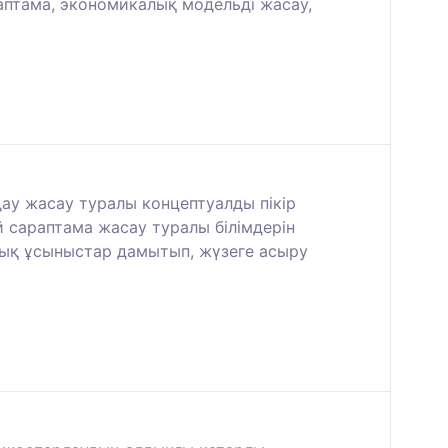
аптама, экономикалық модельді жасау,
ау жасау туралы концептуалды пікір
 сараптама жасау туралы білімдерін
иялық ұсыныстар дамытып, жүзеге асыру