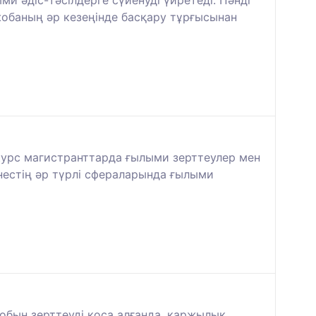
и әдіс-тәсілдерге сүйенуді үйретеді. Пәнді
жобаның әр кезеңінде басқару тұрғысынан
л курс магистранттарда ғылыми зерттеулер мен
нестің әр түрлі сфераларында ғылыми
бын зерттеуді қоса алғанда, қаржылық