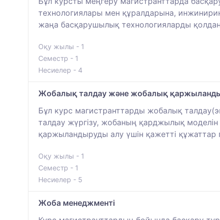
Бұл курсты меңгеру магистранттарда басқа
технологиялары мен құралдарына, инжинирин
жаңа басқарушылық технологияларды қолдану
Оқу жылы - 1
Семестр - 1
Несиелер - 4
Жобалық талдау және жобалық қаржыланд
Бұл курс магистранттарды жобалық талдау(
талдау жүргізу, жобаның қарджылық моделін 
қаржыландыруды алу үшін қажетті құжаттар 
Оқу жылы - 1
Семестр - 1
Несиелер - 5
Жоба менеджменті