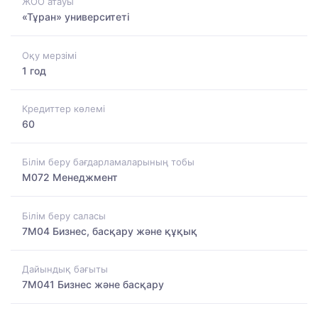
ЖОО атауы
«Тұран» университеті
Оқу мерзімі
1 год
Кредиттер көлемі
60
Білім беру бағдарламаларының тобы
M072 Менеджмент
Білім беру саласы
7M04 Бизнес, басқару және құқық
Дайындық бағыты
7M041 Бизнес және басқару