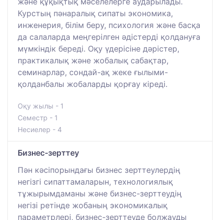
және құқықтық мәселелерге аударылады.
Курстың пәнаралық сипаты экономика,
инженерия, білім беру, психология және басқа
да салаларда меңгерілген әдістерді қолдануға
мүмкіндік береді. Оқу үдерісіне дәрістер,
практикалық және жобалық сабақтар,
семинарлар, сондай-ақ жеке ғылыми-
қолданбалы жобаларды қорғау кіреді.
Оқу жылы - 1
Семестр - 1
Несиелер - 4
Бизнес-зерттеу
Пән кәсіпорындағы бизнес зерттеулердің
негізгі сипаттамаларын, технологиялық
тұжырымдаманы және бизнес-зерттеудің
негізі ретінде жобаның экономикалық
параметрлері, бизнес-зерттеуде болжауды