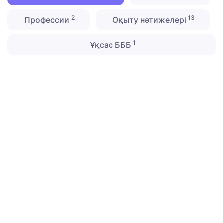
2
13
Профессии
Оқыту нәтижелері
1
Ұқсас БББ