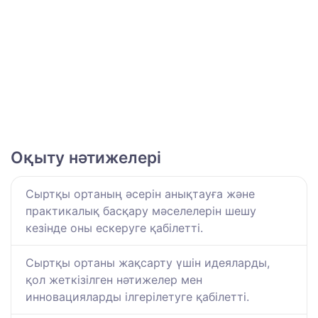
Оқыту нәтижелері
Сыртқы ортаның әсерін анықтауға және
практикалық басқару мәселелерін шешу
кезінде оны ескеруге қабілетті.
Сыртқы ортаны жақсарту үшін идеяларды,
қол жеткізілген нәтижелер мен
инновацияларды ілгерілетуге қабілетті.