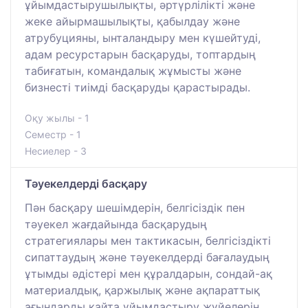
ұйымдастырушылықты, әртүрлілікті және
жеке айырмашылықты, қабылдау және
атрубуцияны, ынталандыру мен күшейтуді,
адам ресурстарын басқаруды, топтардың
табиғатын, командалық жұмысты және
бизнесті тиімді басқаруды қарастырады.
Оқу жылы - 1
Семестр - 1
Несиелер - 3
Тәуекелдерді басқару
Пән басқару шешімдерін, белгісіздік пен
тәуекел жағдайында басқарудың
стратегиялары мен тактикасын, белгісіздікті
сипаттаудың және тәуекелдерді бағалаудың
ұтымды әдістері мен құралдарын, сондай-ақ
материалдық, қаржылық және ақпараттық
ағындарды қайта ұйымдастыру жүйелерін