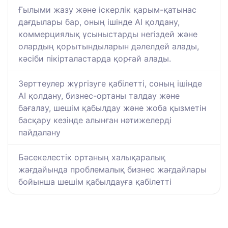
Ғылыми жазу және іскерлік қарым-қатынас
дағдылары бар, оның ішінде AI қолдану,
коммерциялық ұсыныстарды негіздей және
олардың қорытындыларын дәлелдей алады,
кәсіби пікірталастарда қорғай алады.
Зерттеулер жүргізуге қабілетті, соның ішінде
AI қолдану, бизнес-ортаны талдау және
бағалау, шешім қабылдау және жоба қызметін
басқару кезінде алынған нәтижелерді
пайдалану
Бәсекелестік ортаның халықаралық
жағдайында проблемалық бизнес жағдайлары
бойынша шешім қабылдауға қабілетті