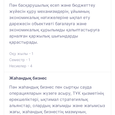
Пән басқарушылық есеп және бюджеттеу
жүйесін құру механизмдерін, ұйымның
экономикалық нәтижелеріне ықпал ету
дәрежесін объективті бағалауға және
экономикалық құрылымды қалыптастыруға
арналған қаржылық шығындарды
қарастырады.
Оқу жылы - 1
Семестр - 1
Несиелер - 4
Жаһандық бизнес
Пән жаһандық бизнес пен сыртқы сауда
операцияларын жүзеге асыру, ТҰК қызметінің
ерекшеліктері, ықтимал стратегиялық
альянстар, олардың жағымды және жағымсыз
жағы, жаһандық бизнестің мазмұнын,