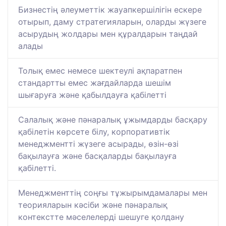
Бизнестің әлеуметтік жауапкершілігін ескере
отырып, даму стратегияларын, оларды жүзеге
асырудың жолдары мен құралдарын таңдай
алады
Толық емес немесе шектеулі ақпаратпен
стандартты емес жағдайларда шешім
шығаруға және қабылдауға қабілетті
Салалық және пәнаралық ұжымдарды басқару
қабілетін көрсете білу, корпоративтік
менеджментті жүзеге асырады, өзін-өзі
бақылауға және басқаларды бақылауға
қабілетті.
Менеджменттің соңғы тұжырымдамалары мен
теорияларын кәсіби және пәнаралық
контекстте мәселелерді шешуге қолдану