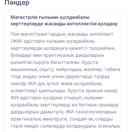
Пәндер
Магистрлік ғылыми-қолданбалы
зерттеулерде жасанды интеллектіні қолдану
Пән магистранттардың жасанды интеллект
(ЖИ) әдістерін ғылыми-қолданбалы
зерттеулерде қолдануға қажетті теориялық
білімдері мен практикалық дағдыларын
қалыптастыруға бағытталған. Курста
машиналық оқыту, нейрондық желілер, табиғи
тілді өңдеу және үлкен деректерді талдау
секілді ЖИ-дің іргелі және қолданбалы
аспектілері қамтылады. Курста ерекше назар
ЖИ әдістерін қолдана отырып, ғылыми-
қолданбалы зерттеулерді өз бетінше орындау
дағдыларын дамытуға, ЖИ технологияларын
практикалық меңгеруге, сондай-ақ оларды
түрлі пәндік салаларда қолданудағы этикалық