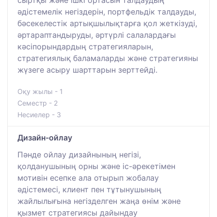
сыртқы және ішкі ортасын талдаудың
әдістемелік негіздерін, портфельдік талдауды,
бәсекелестік артықшылықтарға қол жеткізуді,
әртараптандыруды, әртүрлі салалардағы
кәсіпорындардың стратегияларын,
стратегиялық баламаларды және стратегияны
жүзеге асыру шарттарын зерттейді.
Оқу жылы - 1
Семестр - 2
Несиелер - 3
Дизайн-ойлау
Пәнде ойлау дизайнының негізі,
қолданушының орны және іс-әрекетімен
мотивін есепке ала отырып жобалау
әдістемесі, клиент пен тұтынушының
жайлылығына негізделген жаңа өнім және
қызмет стратегиясы дайындау