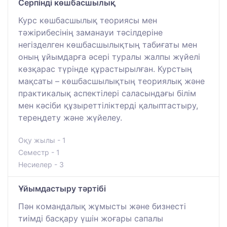
Серпінді көшбасшылық
Курс көшбасшылық теориясы мен
тәжірибесінің заманауи тәсілдеріне
негізделген көшбасшылықтың табиғаты мен
оның ұйымдарға әсері туралы жалпы жүйелі
көзқарас түрінде құрастырылған. Курстың
мақсаты – көшбасшылықтың теориялық және
практикалық аспектілері саласындағы білім
мен кәсіби құзыреттіліктерді қалыптастыру,
тереңдету және жүйелеу.
Оқу жылы - 1
Семестр - 1
Несиелер - 3
Ұйымдастыру тәртібі
Пән командалық жұмысты және бизнесті
тиімді басқару үшін жоғары сапалы