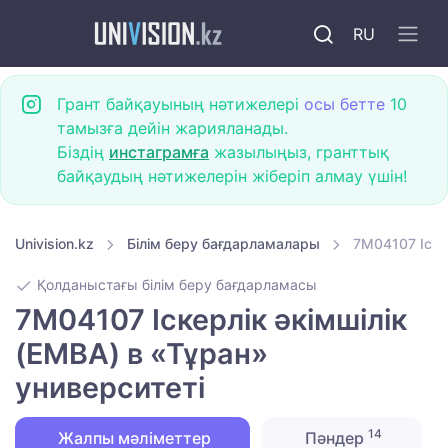
RU
Грант байқауының нәтижелері
осы бетте
10
тамызға дейін жарияланады.
Біздің
инстаграмға
жазылыңыз, гранттық
байқаудың нәтижелерін жіберіп алмау үшін!
Univision.kz
Білім беру бағдарламалары
7M04107 Іске
Қолданыстағы білім беру бағдарламасы
7M04107 Іскерлік әкімшілік
(EMBA) в «Тұран»
университеті
14
Жалпы мәліметтер
Пәндер