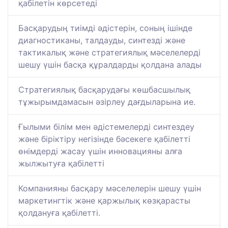
қабілетін көрсетеді
Басқарудың тиімді әдістерін, соның ішінде
диагностиканы, талдауды, синтезді және
тактикалық және стратегиялық мәселелерді
шешу үшін басқа құралдарды қолдана алады
Стратегиялық басқарудағы көшбасшылық
тұжырымдамасын әзірлеу дағдыларына ие.
Ғылыми білім мен әдістемелерді синтездеу
және біріктіру негізінде бәсекеге қабілетті
өнімдерді жасау үшін инновацияны алға
жылжытуға қабілетті
Компанияны басқару мәселелерін шешу үшін
маркетингтік және қаржылық көзқарасты
қолдануға қабілетті.