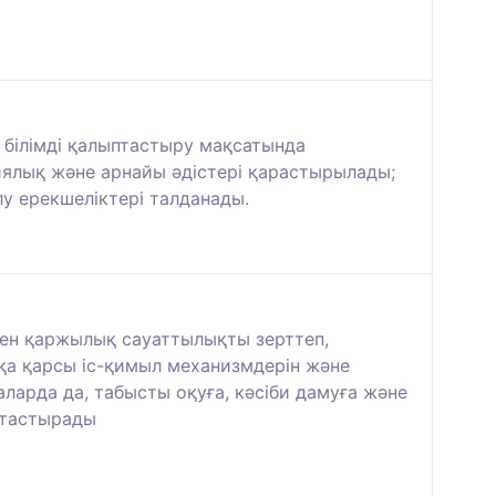
 білімді қалыптастыру мақсатында
ялық және арнайы әдістері қарастырылады;
у ерекшеліктері талданады.
мен қаржылық сауаттылықты зерттеп,
қа қарсы іс-қимыл механизмдерін және
аларда да, табысты оқуға, кәсіби дамуға және
птастырады