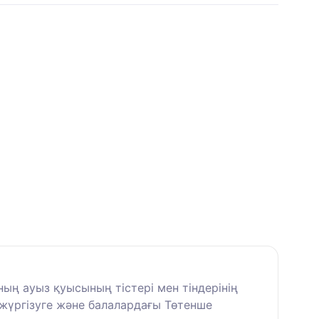
ң ауыз қуысының тістері мен тіндерінің
 жүргізуге және балалардағы Төтенше