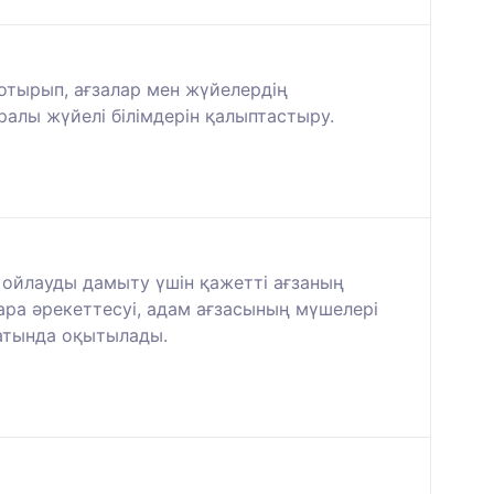
отырып, ағзалар мен жүйелердің
ралы жүйелі білімдерін қалыптастыру.
қ ойлауды дамыту үшін қажетті ағзаның
ара әрекеттесуі, адам ағзасының мүшелері
сатында оқытылады.