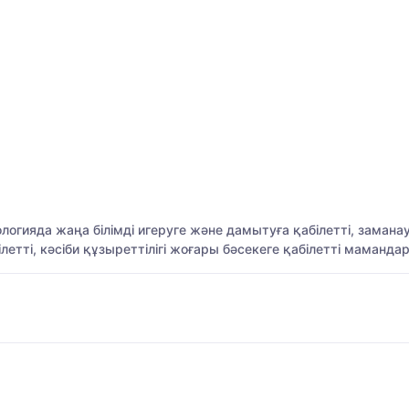
логияда жаңа білімді игеруге және дамытуға қабілетті, зама
етті, кәсіби құзыреттілігі жоғары бәсекеге қабілетті маманда