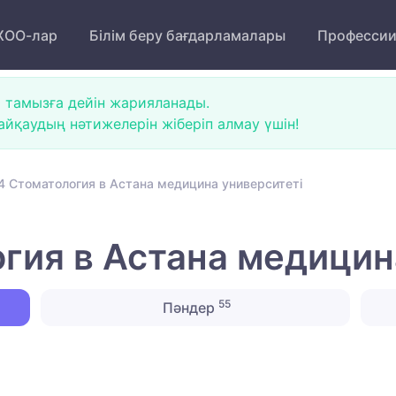
ОО-лар
Білім беру бағдарламалары
Професси
 тамызға дейін жарияланады.
йқаудың нәтижелерін жіберіп алмау үшін!
4 Стоматология в Астана медицина университеті
гия в Астана медицин
55
Пәндер