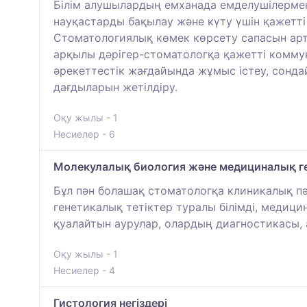
Білім алушылардың емханада емделушілермен 
науқастарды бақылау және күту үшін қажетті 
Стоматологиялық көмек көрсету сапасын арт
арқылы дәрігер-стоматологқа қажетті коммун
әрекеттестік жағдайында жұмыс істеу, сондай
дағдыларын жетілдіру.
Оқу жылы - 1
Несиелер - 6
Молекулалық биология және медициналық г
Бұл пән болашақ стоматологқа клиникалық пә
генетикалық тетіктер туралы білімді, медиц
қуалайтын аурулар, олардың диагностикасы, а
Оқу жылы - 1
Несиелер - 4
Гистология негіздері