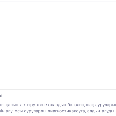
і
ы қалыптастыру және олардың балалық шақ ауруларыны
ін алу, осы ауруларды диагностикалауға, алдын-алуды