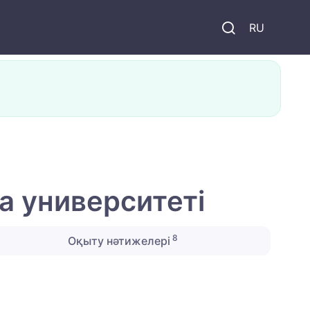
и
RU
а университеті
8
Оқыту нәтижелері