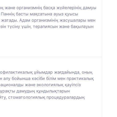
ының және организмнің басқа жүйелерінің дамуы
 Пәннің басты мақсатына ауыз қуысы
 жатады. Адам организмінің жасушалары мен
ін түсіну үшін, терапиясын және бақылауын
-профилактикалық ұйымдар жағдайында, оның
 алу бойынша кәсіби білім мен практикалық
ационалды және экологиялық қауіпсіз
ь тұрақты дамудың құндылықтарын
айту, стоматологиялық процедуралардың