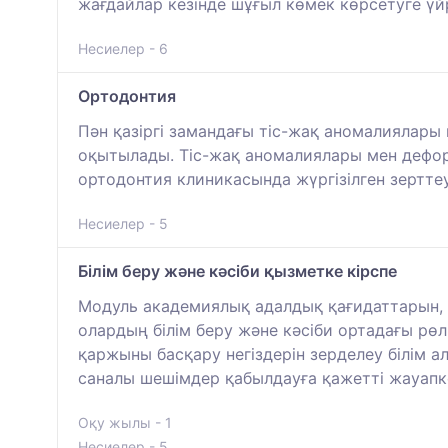
жағдайлар кезінде шұғыл көмек көрсетуге үй
Несиелер - 6
Ортодонтия
Пән қазіргі замандағы тіс-жақ аномалиялары
оқытылады. Тіс-жақ аномалиялары мен дефо
ортодонтия клиникасында жүргізілген зертте
Несиелер - 5
Білім беру және кәсіби қызметке кірспе
Модуль академиялық адалдық қағидаттарын, 
олардың білім беру және кәсіби ортадағы р
қаржыны басқару негіздерін зерделеу білім а
саналы шешімдер қабылдауға қажетті жауапк
Оқу жылы - 1
Несиелер - 5