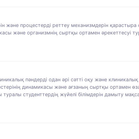
н және процестерді реттеу механизмдерін қарастыра 
икасы және организмнің сыртқы ортамен әрекеттесуі ту
линикалық пәндерді одан әрі сәтті оқу және клиникалы
естерінің динамикасы және ағзаның сыртқы ортамен өз
 туралы студенттердің жүйелі білімдерін дамыту мақ