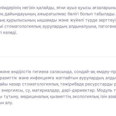
білімдерінің негізін қалайды, яғни ауыз қуысы ағзалар
ң дайындауының ажыратылмас бөлігі болып табылады.
лық құрылысының ықшамды және жүйелі түрде зерттеуі
і стоматологиялық аурулардың алдыналуына, патогенез
 келеді.
 және өндірістік гигиена саласында, сондай-ақ емдеу
разиттік және инфекцияға жатпайтын аурулардың алдын
айы назар стоматологиялық тәжірибеде ресурстарды р
р энергиясы, су, материалдар, дәрі-дәрмектер. Модул
ы тұтыну, медициналық қызметтің экологиялық ізін аз
н алу.