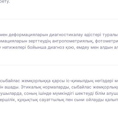
рету.
 мен деформацияларын диагностикалау әдістері туралы
рмацияларын зерттеудің антропометриялық, фотометри
у нәтижелері бойынша диагноз қою, емдеу мен алдын ал
сыбайлас жемқорлыққа қарсы іс-қимылдың негіздері 
өлін ашады. Этикалық нормаларды, сыбайлас жемқорлық
лушыларда, соның ішінде мүмкіндігі шектеуді білім алуш
ершілік, құқықтық сауаттылық пен сыни ойлауды қалы