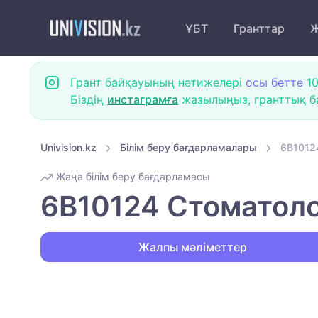
ҰБТ
Гранттар
Ж
Грант байқауының нәтижелері
осы бетте
10
Біздің
инстаграмға
жазылыңыз, гранттық ба
Univision.kz
Білім беру бағдарламалары
6B1012
Жаңа білім беру бағдарламасы
6B10124 Стоматоло
Жалпы мәліметтер