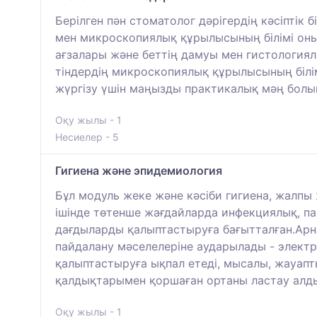
Берілген пән стоматолог дәрігердің кәсіптік 
мен микроскопиялық құрылысының білімі оны
ағзалары және беттің дамуы мен гистология
тіндердің микроскопиялық құрылысының білім
жүргізу үшін маңызды практикалық мәң болып
Оқу жылы - 1
Несиелер - 5
Гигиена және эпидемиология
Бұл модуль жеке және кәсіби гигиена, жалпы
ішінде төтенше жағдайларда инфекциялық, па
дағдыларды қалыптастыруға бағытталған.Арн
пайдалану мәселелеріне аударылады - элект
қалыптастыруға ықпал етеді, мысалы, жауапт
қалдықтарымен қоршаған ортаны ластау алды
Оқу жылы - 1