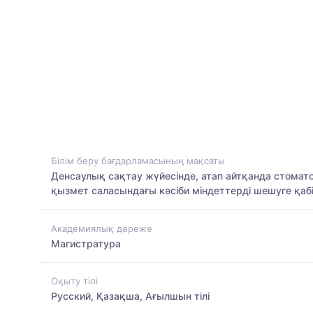
Білім беру бағдарламасының мақсаты
Денсаулық сақтау жүйесінде, атап айтқанда стомато
қызмет саласындағы кәсіби міндеттерді шешуге қабіл
Академиялық дәреже
Магистратура
Оқыту тілі
Русский, Қазақша, Ағылшын тілі