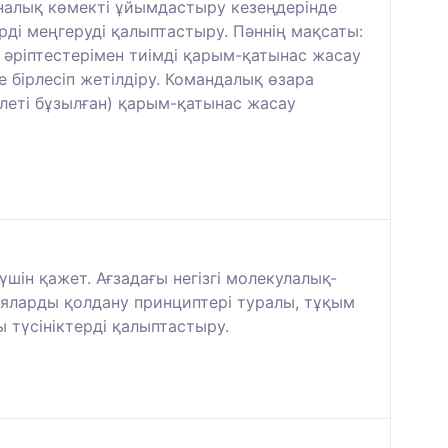
иналық көмекті ұйымдастыру кезеңдерінде
рді меңгеруді қалыптастыру. Пәннің мақсаты:
әріптестерімен тиімді қарым-қатынас жасау
бірлесіп жетілдіру. Командалық өзара
ілеті бұзылған) қарым-қатынас жасау
шін қажет. Ағзадағы негізгі молекулалық-
гияларды қолдану принциптері туралы, тұқым
 түсініктерді қалыптастыру.