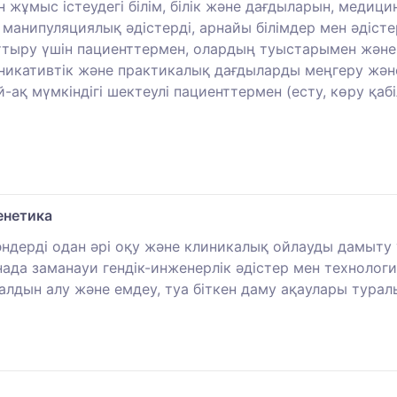
жұмыс істеудегі білім, білік және дағдыларын, медиц
манипуляциялық әдістерді, арнайы білімдер мен әдісте
тыру үшін пациенттермен, олардың туыстарымен және 
икативтік және практикалық дағдыларды меңгеру және 
-ақ мүмкіндігі шектеулі пациенттермен (есту, көру қаб
енетика
ндерді одан әрі оқу және клиникалық ойлауды дамыту ү
инада заманауи гендік-инженерлік әдістер мен техноло
лдын алу және емдеу, туа біткен даму ақаулары туралы