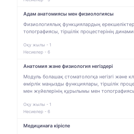
Адам анатомиясы мен физиологиясы
Физиологиялық функциялардың ерекшеліктері
топографиясы, тіршілік процестерінің динам
Оқу жылы - 1
Несиелер - 6
Анатомия және физиология негіздері
Модуль болашақ стоматологқа негізгі және к
өмірлік маңызды функциялары, тіршілік проц
мен жүйелерінің құрылымы мен топографиясы
Оқу жылы - 1
Несиелер - 6
Медицинаға кіріспе