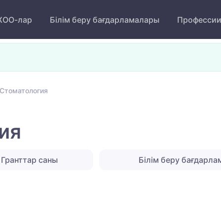
ОО-лар
Білім беру бағдарламалары
Професси
Стоматология
ия
Гранттар саны
Білім беру бағдарл