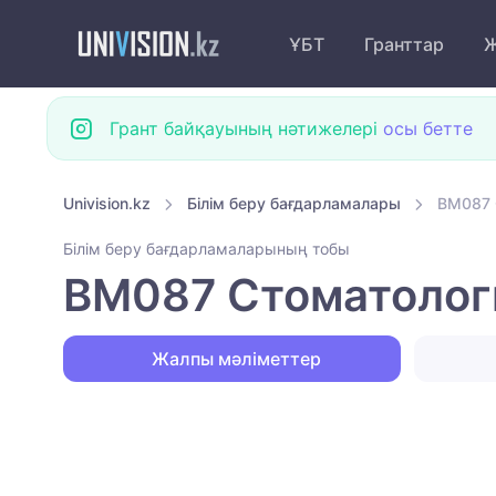
ҰБТ
Гранттар
Ж
Грант байқауының нәтижелері
осы бетте
Univision.kz
Білім беру бағдарламалары
BM087 
Білім беру бағдарламаларының тобы
BM087 Стоматолог
Жалпы мәліметтер