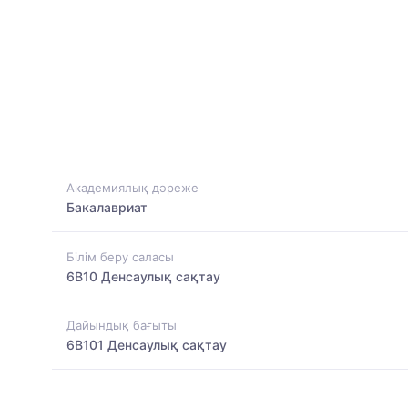
Академиялық дәреже
Бакалавриат
Білім беру саласы
6B10 Денсаулық сақтау
Дайындық бағыты
6B101 Денсаулық сақтау