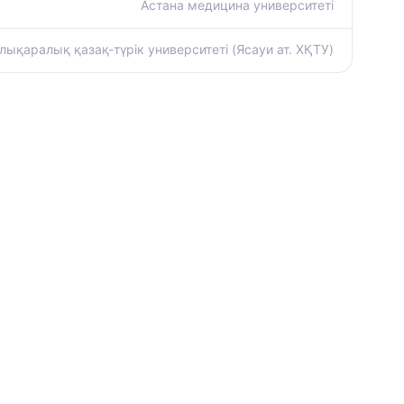
Астана медицина университеті
ықаралық қазақ-түрiк университетi (Ясауи ат. ХҚТУ)