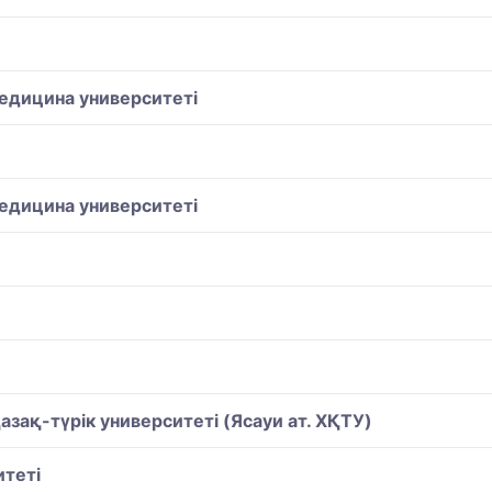
едицина университеті
едицина университеті
ақ-түрiк университетi (Ясауи ат. ХҚТУ)
теті