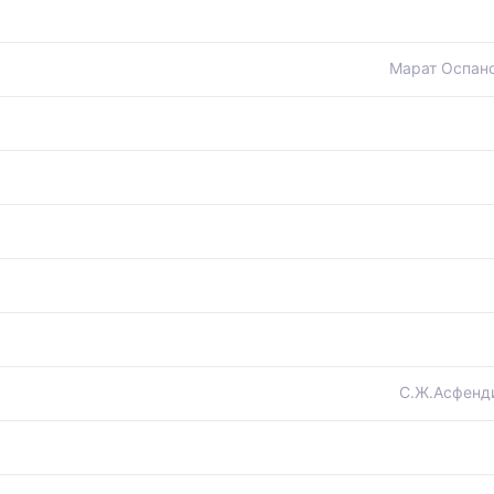
Марат Оспано
С.Ж.Асфенди