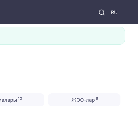
и
RU
10
9
амалары
ЖОО-лар