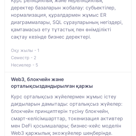
Курс реляциялық және нереляциялық
деректер базаларын жобалау: субъектілер,
нормализация, құралдармен жұмыс ER
диаграммалары, SQL сұрауларының негіздері,
қамтамасыз ету тұтастық пен өнімділікті
сақтау кезінде бизнес деректері.
Оқу жылы - 1
Семестр - 2
Несиелер - 5
Web3, блокчейн және
орталықсыздандырылған қаржы
Курс орталықсыз жүйелермен жұмыс істеу
дағдыларын дамытады: орталықсыз жүйелер:
блокчейн принциптерін түсіну блокчейн,
смарт-келісімшарттар, токенизация активтер
мен DeFi қосымшалары; бизнес-кейс моделін
Web3 қаржылық экожүйелер шеңберінде.