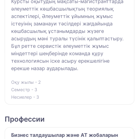
Курсты оқытудың мақсаты-магистранттарда
әлеуметтік көшбасшылықтың теориялық
аспектілері, Әлеуметтік ұйымның жұмыс
істеуінің заманауи тәсілдері жағдайында
көшбасшылық ұстанымдарды жүзеге
асырудың мәні туралы түсінік қалыптастыру.
Бұл ретте сервистік әлеуметтік жұмыс
міндеттері шеңберінде команда құру
технологиясын іске асыру ерекшелігіне
ерекше назар аударылады.
Оқу жылы - 2
Семестр - 3
Несиелер - 3
Профессии
Бизнес талдаушылар және АТ жобаларын