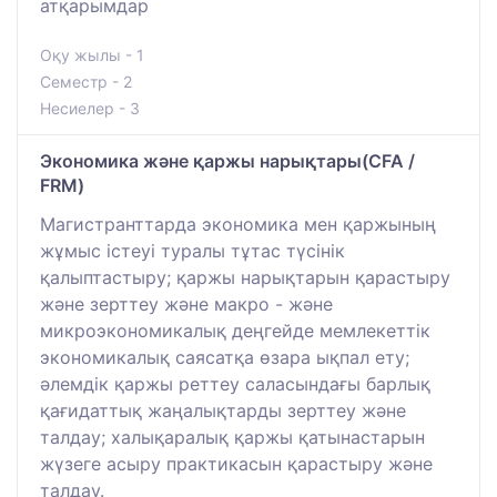
атқарымдар
Оқу жылы - 1
Семестр - 2
Несиелер - 3
Экономика және қаржы нарықтары(CFA /
FRM)
Магистранттарда экономика мен қаржының
жұмыс істеуі туралы тұтас түсінік
қалыптастыру; қаржы нарықтарын қарастыру
және зерттеу және макро - және
микроэкономикалық деңгейде мемлекеттік
экономикалық саясатқа өзара ықпал ету;
әлемдік қаржы реттеу саласындағы барлық
қағидаттық жаңалықтарды зерттеу және
талдау; халықаралық қаржы қатынастарын
жүзеге асыру практикасын қарастыру және
талдау.