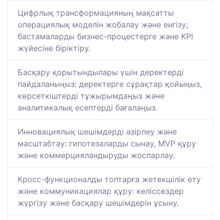
Цифрлық трансформацияның мақсатты
операциялық моделін жобалау және енгізу;
бастамаларды бизнес-процестерге және KPI
жүйесіне біріктіру.
Басқару қорытындылары үшін деректерді
пайдаланыңыз: деректерге сұрақтар қойыңыз,
көрсеткіштерді тұжырымдаңыз және
аналитикалық есептерді бағалаңыз.
Инновациялық шешімдерді әзірлеу және
масштабтау: гипотезаларды сынау, MVP құру
және коммерцияландыруды жоспарлау.
Кросс-функционалды топтарға жетекшілік ету
және коммуникациялар құру: келіссөздер
жүргізу және басқару шешімдерін ұсыну.