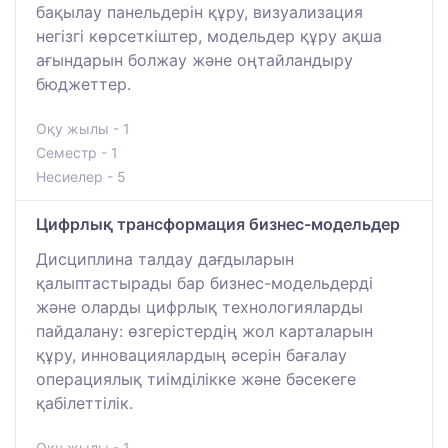
бақылау панельдерін құру, визуализация
негізгі көрсеткіштер, модельдер құру ақша
ағындарын болжау және оңтайландыру
бюджеттер.
Оқу жылы - 1
Семестр - 1
Несиелер - 5
Цифрлық трансформация бизнес-модельдер
Дисциплина талдау дағдыларын
қалыптастырады бар бизнес-модельдерді
және оларды цифрлық технологияларды
пайдалану: өзгерістердің жол карталарын
құру, инновациялардың әсерін бағалау
операциялық тиімділікке және бәсекеге
қабілеттілік.
Оқу жылы - 1