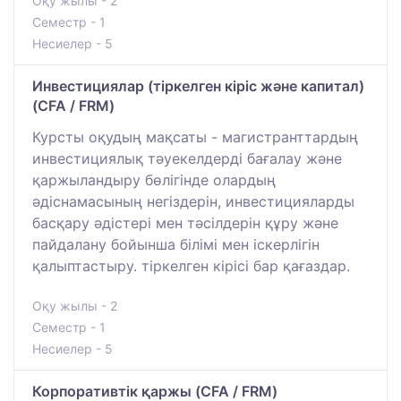
Оқу жылы - 2
Семестр - 1
Несиелер - 5
Инвестициялар (тіркелген кіріс және капитал)
(CFA / FRM)
Курсты оқудың мақсаты - магистранттардың
инвестициялық тәуекелдерді бағалау және
қаржыландыру бөлігінде олардың
әдіснамасының негіздерін, инвестицияларды
басқару әдістері мен тәсілдерін құру және
пайдалану бойынша білімі мен іскерлігін
қалыптастыру. тіркелген кірісі бар қағаздар.
Оқу жылы - 2
Семестр - 1
Несиелер - 5
Корпоративтік қаржы (CFA / FRM)