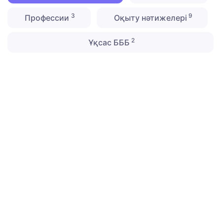
3
9
Профессии
Оқыту нәтижелері
2
Ұқсас БББ