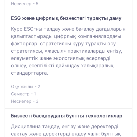
Несиелер - 5
ESG және цифрлық бизнестегі тұрақты даму
Курс ESG-ны талдау және бағалау дағдыларын
қалыптастырады цифрлық компаниялардағы
факторлар: стратегияны құру тұрақты өсу
стратегиясы, «жасыл» практикаларды енгізу,
әлеуметтік және экологиялық әсерлерді
өлшеу, есептілікті дайындау халықаралық
стандарттарға.
Оқу жылы - 2
Семестр - 1
Несиелер - 3
Бизнесті басқарудағы бұлтты технологиялар
Дисциплина таңдау, енгізу және деректерді
сақтау және деректерді өңдеу үшін: бұлттық