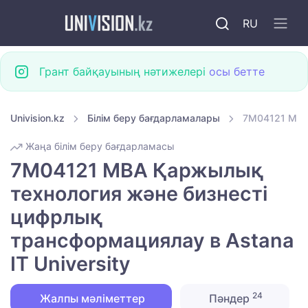
RU
Грант байқауының нәтижелері
осы бетте
Univision.kz
Білім беру бағдарламалары
7M04121 MBA 
Жаңа білім беру бағдарламасы
7M04121 MBA Қаржылық
технология және бизнесті
цифрлық
трансформациялау в Astana
IT University
24
Жалпы мәліметтер
Пәндер