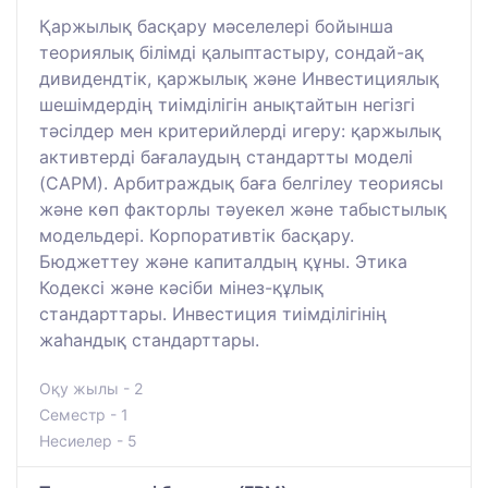
Қаржылық басқару мәселелері бойынша
теориялық білімді қалыптастыру, сондай-ақ
дивидендтік, қаржылық және Инвестициялық
шешімдердің тиімділігін анықтайтын негізгі
тәсілдер мен критерийлерді игеру: қаржылық
активтерді бағалаудың стандартты моделі
(CAPM). Арбитраждық баға белгілеу теориясы
және көп факторлы тәуекел және табыстылық
модельдері. Корпоративтік басқару.
Бюджеттеу және капиталдың құны. Этика
Кодексі және кәсіби мінез-құлық
стандарттары. Инвестиция тиімділігінің
жаһандық стандарттары.
Оқу жылы - 2
Семестр - 1
Несиелер - 5