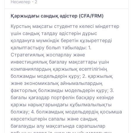
Несиелер - 2
Қаржыдағы сандық әдістер (CFA/FRM)
Курстың мақсаты студентте келесі міндеттер
үшін сандық талдау әдістерін дұрыс
қолдануға мүмкіндік беретін құзыреттерді
қалыптастыру болып табылады: 1.
Стратегиялық жоспарлау және
инвестициялық бағалау мақсаттары үшін
компаниялардың қаржылық есептілігінің
болжамды модельдерін құру; 2. қаржылық
және экономикалық айнымалылардың
факторлық болжамды модельдерін құру; 3.
бағалы қағаздар портфелін басқару кезінде
қаржы нарықтарындағы құбылмалылықты
болжау; 4. болжамдық модельдердің қосымша
көрсеткіштерін сапалы және сандық
бағалауды алу мақсатында сарапшылар