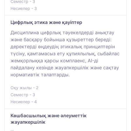
Семестр - 3
Несиелер - 3
Цифрлық этика және қауіптер
Дисциплина цифрлық тәуекелдерді анықтау
және басқару бойынша құзыреттер береді:
деректерді өңдеудің этикалық принциптерін
түсіну, қамтамасыз ету құпиялылық, сыбайлас
жемқорлыққа қарсы комплаенс, AI-ді
пайдалану кезінде жауапкершілік және сақтау
нормативтік талаптарды.
Оқу жылы - 2
Семестр - 3
Несиелер - 4
Көшбасшылық және әлеуметтік
жауапкершілік