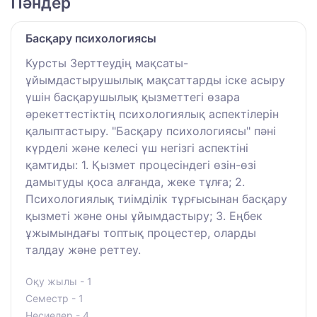
Пәндер
Басқару психологиясы
Курсты Зерттеудің мақсаты-
ұйымдастырушылық мақсаттарды іске асыру
үшін басқарушылық қызметтегі өзара
әрекеттестіктің психологиялық аспектілерін
қалыптастыру. "Басқару психологиясы" пәні
күрделі және келесі үш негізгі аспектіні
қамтиды: 1. Қызмет процесіндегі өзін-өзі
дамытуды қоса алғанда, жеке тұлға; 2.
Психологиялық тиімділік тұрғысынан басқару
қызметі және оны ұйымдастыру; 3. Еңбек
ұжымындағы топтық процестер, оларды
талдау және реттеу.
Оқу жылы - 1
Семестр - 1
Несиелер - 4