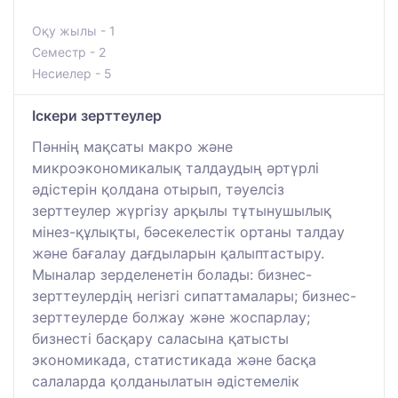
Оқу жылы - 1
Семестр - 2
Несиелер - 5
Іскери зерттеулер
Пәннің мақсаты макро және
микроэкономикалық талдаудың әртүрлі
әдістерін қолдана отырып, тәуелсіз
зерттеулер жүргізу арқылы тұтынушылық
мінез-құлықты, бәсекелестік ортаны талдау
және бағалау дағдыларын қалыптастыру.
Мыналар зерделенетін болады: бизнес-
зерттеулердің негізгі сипаттамалары; бизнес-
зерттеулерде болжау және жоспарлау;
бизнесті басқару саласына қатысты
экономикада, статистикада және басқа
салаларда қолданылатын әдістемелік