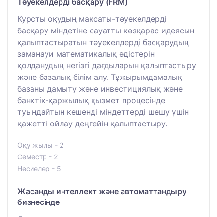
Тәуекелдерді басқару (FRM)
Курсты оқудың мақсаты-тәуекелдерді
басқару міндетіне сауатты көзқарас идеясын
қалыптастыратын тәуекелдерді басқарудың
заманауи математикалық әдістерін
қолданудың негізгі дағдыларын қалыптастыру
және базалық білім алу. Тұжырымдамалық
базаны дамыту және инвестициялық және
банктік-қаржылық қызмет процесінде
туындайтын кешенді міндеттерді шешу үшін
қажетті ойлау деңгейін қалыптастыру.
Оқу жылы - 2
Семестр - 2
Несиелер - 5
Жасанды интеллект және автоматтандыру
бизнесінде