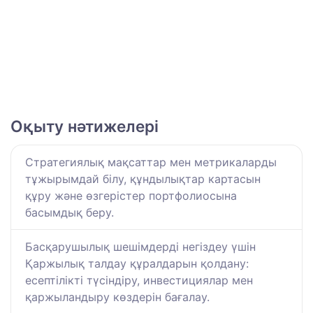
Оқыту нәтижелері
Стратегиялық мақсаттар мен метрикаларды
тұжырымдай білу, құндылықтар картасын
құру және өзгерістер портфолиосына
басымдық беру.
Басқарушылық шешімдерді негіздеу үшін
Қаржылық талдау құралдарын қолдану:
есептілікті түсіндіру, инвестициялар мен
қаржыландыру көздерін бағалау.