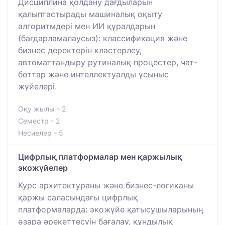
Дисциплина қолдану дағдыларын
қалыптастырады машиналық оқыту
алгоритмдері мен ИИ құралдарын
(бағдарламалаусыз): классификация және
бизнес деректерін кластерлеу,
автоматтандыру рутиналық процестер, чат-
боттар және интеллектуалды ұсыныс
жүйелері.
Оқу жылы - 2
Семестр - 2
Несиелер - 5
Цифрлық платформалар мен қаржылық
экожүйелер
Курс архитектураны және бизнес-логиканы
қаржы саласындағы цифрлық
платформаларда: экожүйе қатысушыларының
өзара әрекеттесуін бағалау, құндылық