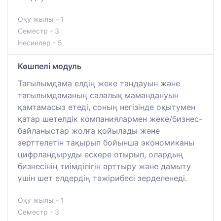
Оқу жылы - 1
Семестр - 3
Несиелер - 5
Көшпелі модуль
Тағылымдама елдің жеке таңдауын және
тағылымдаманың салалық мамандануын
қамтамасыз етеді, соның негізінде оқытумен
қатар шетелдік компаниялармен жеке/бизнес-
байланыстар жолға қойылады және
зерттелетін тақырып бойынша экономиканы
цифрландыруды ескере отырып, олардың
бизнесінің тиімділігін арттыру және дамыту
үшін шет елдердің тәжірибесі зерделенеді.
Оқу жылы - 1
Семестр - 3