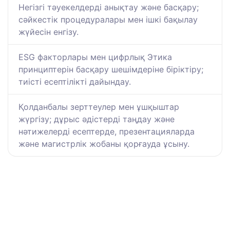
Негізгі тәуекелдерді анықтау және басқару;
сәйкестік процедуралары мен ішкі бақылау
жүйесін енгізу.
ESG факторлары мен цифрлық Этика
принциптерін басқару шешімдеріне біріктіру;
тиісті есептілікті дайындау.
Қолданбалы зерттеулер мен ұшқыштар
жүргізу; дұрыс әдістерді таңдау және
нәтижелерді есептерде, презентацияларда
және магистрлік жобаны қорғауда ұсыну.