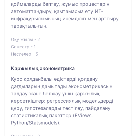
қоймаларды баптау, жұмыс процестерін
автоматтандыру, қамтамасыз ету ИТ-
инфрақұрылымының икемділігі мен арттыру
тұрақтылығын.
Оқу жылы - 2
Семестр - 1
Несиелер - 5
Қаржылық эконометрика
Курс қолданбалы әдістерді қолдану
дағдыларын дамытады эконометрикасын
талдау және болжау үшін қаржылық
көрсеткіштер: регрессиялық модельдерді
құру, гипотезаларды тестілеу, пайдалану
статистикалық пакеттер (EViews,
Python/Statsmodels).