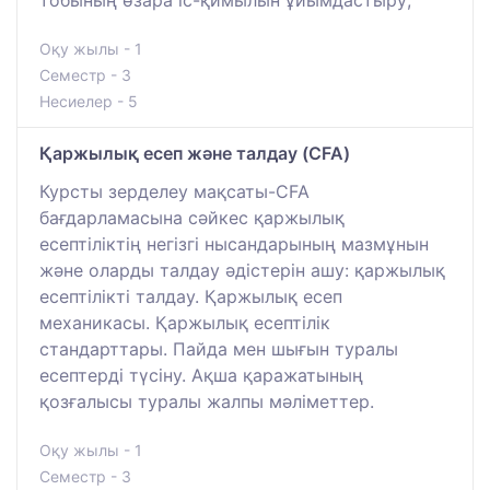
тобының өзара іс-қимылын ұйымдастыру;
Оқу жылы - 1
Семестр - 3
Несиелер - 5
Қаржылық есеп және талдау (CFA)
Курсты зерделеу мақсаты-CFA
бағдарламасына сәйкес қаржылық
есептіліктің негізгі нысандарының мазмұнын
және оларды талдау әдістерін ашу: қаржылық
есептілікті талдау. Қаржылық есеп
механикасы. Қаржылық есептілік
стандарттары. Пайда мен шығын туралы
есептерді түсіну. Ақша қаражатының
қозғалысы туралы жалпы мәліметтер.
Оқу жылы - 1
Семестр - 3