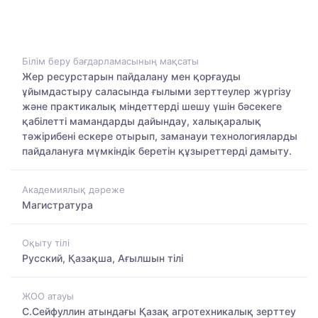
Білім беру бағдарламасының мақсаты
Жер ресурстарын пайдалану мен қорғауды
ұйымдастыру саласында ғылыми зерттеулер жүргізу
және практикалық міндеттерді шешу үшін бәсекеге
қабілетті мамандарды дайындау, халықаралық
тәжірибені ескере отырып, заманауи технологияларды
пайдалануға мүмкіндік беретін құзыреттерді дамыту.
Академиялық дәреже
Магистратура
Оқыту тілі
Русский, Қазақша, Ағылшын тілі
ЖОО атауы
С.Сейфуллин атындағы Қазақ агротехникалық зерттеу