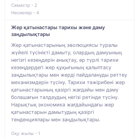
Семестр - 2
Несиелер - 4
Жер қатынастары тарихы және даму
заңдылықтары
Жер қатынастарының эволюциясы туралы
жүйелі түсінікті дамыту, олардың дамуының
негізгі кезеңдерін анықтау, әр түрлі тарихи
кезеңдердегі жер құқығының қалыптасу
заңдылықтары мен жерді пайдалануды реттеу
механизмдерін түсіну. Тарихи тәжірибені жер
қатынастарының қазіргі жағдайы мен даму
болашағын талдаудың негізі ретінде түсіну.
Нарықтық экономика жағдайындағы жер
қатынастарын дамытудың қазіргі
тенденциялары мен заңдылықтары.
Оқу жылы - 1