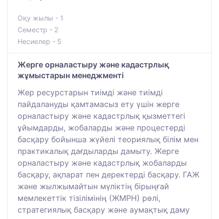
Оқу жылы - 1
Семестр - 2
Несиелер - 5
Жерге орналастыру және кадастрлық
жұмыстарын менеджменті
Жер ресурстарын тиімді және тиімді
пайдалануды қамтамасыз ету үшін жерге
орналастыру және кадастрлық қызметтегі
ұйымдарды, жобаларды және процестерді
басқару бойынша жүйелі теориялық білім мен
практикалық дағдыларды дамыту. Жерге
орналастыру және кадастрлық жобаларды
басқару, ақпарат пен деректерді басқару. ГАЖ
және жылжымайтын мүліктің бірыңғай
мемлекеттік тізілімінің (ЖМРН) рөлі,
стратегиялық басқару және аумақтық даму