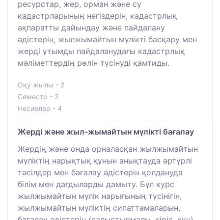
ресурстар, жер, орман және су
кадастрларының негіздерін, кадастрлық
ақпаратты дайындау және пайдалану
әдістерін, жылжымайтын мүлікті басқару мен
жерді ұтымды пайдаланудағы кадастрлық
мәліметтердің рөлін түсінуді қамтиды.
Оқу жылы - 2
Семестр - 2
Несиелер - 4
Жерді және жыл-жымайтын мүлікті бағалау
Жердің және онда орналасқан жылжымайтын
мүліктің нарықтық құнын анықтауда әртүрлі
тәсілдер мен бағалау әдістерін қолдануда
білім мен дағдыларды дамыту. Бұл курс
жылжымайтын мүлік нарығының түсінігін,
жылжымайтын мүліктің сипаттамаларын,
бағалау әдістерін (салыстырмалы, кіріс, құн)