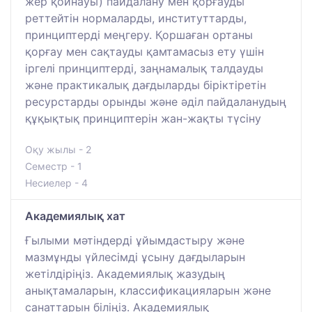
жер қойнауы) пайдалану мен қорғауды
реттейтін нормаларды, институттарды,
принциптерді меңгеру. Қоршаған ортаны
қорғау мен сақтауды қамтамасыз ету үшін
іргелі принциптерді, заңнамалық талдауды
және практикалық дағдыларды біріктіретін
ресурстарды орынды және әділ пайдаланудың
құқықтық принциптерін жан-жақты түсіну
Оқу жылы - 2
Семестр - 1
Несиелер - 4
Академиялық хат
Ғылыми мәтіндерді ұйымдастыру және
мазмұнды үйлесімді ұсыну дағдыларын
жетілдіріңіз. Академиялық жазудың
анықтамаларын, классификацияларын және
санаттарын біліңіз. Академиялық