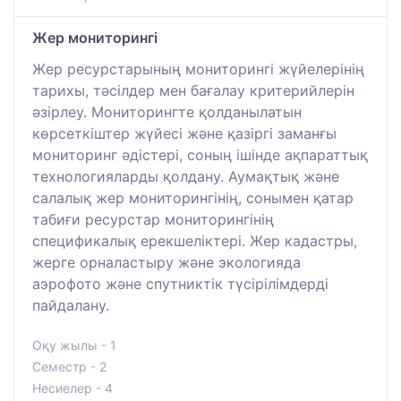
Жер мониторингі
Жер ресурстарының мониторингі жүйелерінің
тарихы, тәсілдер мен бағалау критерийлерін
әзірлеу. Мониторингте қолданылатын
көрсеткіштер жүйесі және қазіргі заманғы
мониторинг әдістері, соның ішінде ақпараттық
технологияларды қолдану. Аумақтық және
салалық жер мониторингінің, сонымен қатар
табиғи ресурстар мониторингінің
спецификалық ерекшеліктері. Жер кадастры,
жерге орналастыру және экологияда
аэрофото және спутниктік түсірілімдерді
пайдалану.
Оқу жылы - 1
Семестр - 2
Несиелер - 4