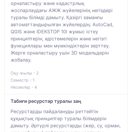
орналастыру және кадастрлық
жоспарлаудағы АЖЖ жүйелерінің негіздері
туралы білімді дамыту. Қазіргі заманғы
автоматтандырылған жүйелердің: AutoCad,
QGIS және IDEKSTOP 10I жұмыс істеу
принциптерін, әдістемелерін және негізгі
функциялары мен мүмкіндіктерін зерттеу.
Жерге орналастыру үшін 3D модельдерін
жобалау.
Оқу жылы - 2
Семестр - 1
Несиелер - 4
Табиғи ресурстар туралы заң
Ресурстарды пайдалануды реттейтін
құқықтық принциптер туралы білімдерін
дамыту. Әртүрлі ресурстарды (жер, су, орман,