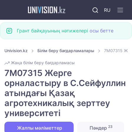
RU
Грант байқауының нәтижелері
осы бетте
Univision.kz
Білім беру бағдарламалары
7M07315 Жерг
Жаңа білім беру бағдарламасы
7M07315 Жерге
орналастыру в С.Сейфуллин
атындағы Қазақ
агротехникалық зерттеу
университеті
23
Жалпы мәліметтер
Пәндер