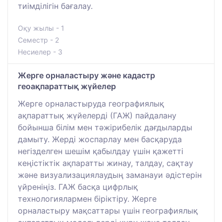
тиімділігін бағалау.
Оқу жылы - 1
Семестр - 2
Несиелер - 3
Жерге орналастыру және кадастр
геоақпараттық жүйелер
Жерге орналастыруда географиялық
ақпараттық жүйелерді (ГАЖ) пайдалану
бойынша білім мен тәжірибелік дағдыларды
дамыту. Жерді жоспарлау мен басқаруда
негізделген шешім қабылдау үшін қажетті
кеңістіктік ақпаратты жинау, талдау, сақтау
және визуализациялаудың заманауи әдістерін
үйреніңіз. ГАЖ басқа цифрлық
технологиялармен біріктіру. Жерге
орналастыру мақсаттары үшін географиялық