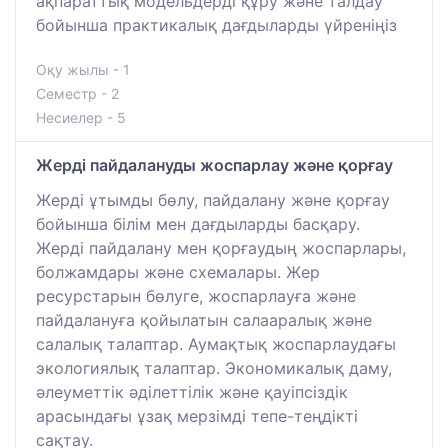
ақпараттық модельдерді құру және талдау
бойынша практикалық дағдыларды үйреніңіз
Оқу жылы - 1
Семестр - 2
Несиелер - 5
Жерді пайдалануды жоспарлау және қорғау
Жерді ұтымды бөлу, пайдалану және қорғау
бойынша білім мен дағдыларды басқару.
Жерді пайдалану мен қорғаудың жоспарлары,
болжамдары және схемалары. Жер
ресурстарын бөлуге, жоспарлауға және
пайдалануға қойылатын салааралық және
салалық талаптар. Аумақтық жоспарлаудағы
экологиялық талаптар. Экономикалық даму,
әлеуметтік әділеттілік және қауіпсіздік
арасындағы ұзақ мерзімді тепе-теңдікті
сақтау.