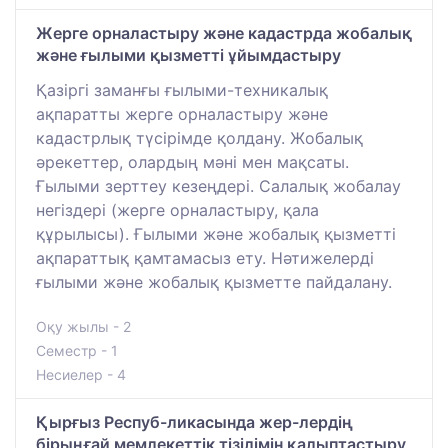
Жерге орналастыру және кадастрда жобалық
және ғылыми қызметті ұйымдастыру
Қазіргі заманғы ғылыми-техникалық
ақпаратты жерге орналастыру және
кадастрлық түсірімде қолдану. Жобалық
әрекеттер, олардың мәні мен мақсаты.
Ғылыми зерттеу кезеңдері. Салалық жобалау
негіздері (жерге орналастыру, қала
құрылысы). Ғылыми және жобалық қызметті
ақпараттық қамтамасыз ету. Нәтижелерді
ғылыми және жобалық қызметте пайдалану.
Оқу жылы - 2
Семестр - 1
Несиелер - 4
Қырғыз Респуб-ликасында жер-лердің
бірыңғай мемлекеттік тізілімін қалыптастыру