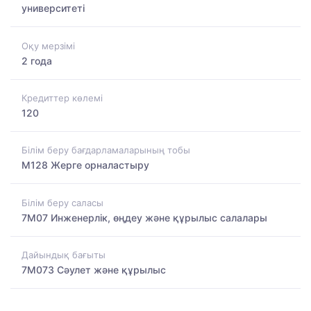
университеті
Оқу мерзімі
2 года
Кредиттер көлемі
120
Білім беру бағдарламаларының тобы
M128 Жерге орналастыру
Білім беру саласы
7M07 Инженерлік, өңдеу және құрылыс салалары
Дайындық бағыты
7M073 Сәулет және құрылыс