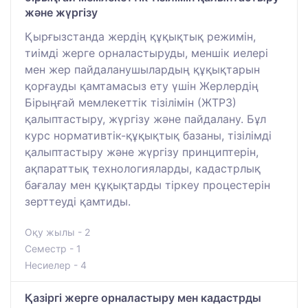
және жүргізу
Қырғызстанда жердің құқықтық режимін,
тиімді жерге орналастыруды, меншік иелері
мен жер пайдаланушылардың құқықтарын
қорғауды қамтамасыз ету үшін Жерлердің
Бірыңғай мемлекеттік тізілімін (ЖТРЗ)
қалыптастыру, жүргізу және пайдалану. Бұл
курс нормативтік-құқықтық базаны, тізілімді
қалыптастыру және жүргізу принциптерін,
ақпараттық технологияларды, кадастрлық
бағалау мен құқықтарды тіркеу процестерін
зерттеуді қамтиды.
Оқу жылы - 2
Семестр - 1
Несиелер - 4
Қазіргі жерге орналастыру мен кадастрды