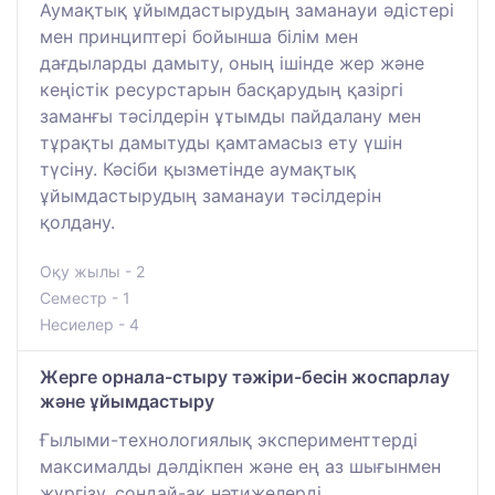
Аумақтық ұйымдастырудың заманауи әдістері
мен принциптері бойынша білім мен
дағдыларды дамыту, оның ішінде жер және
кеңістік ресурстарын басқарудың қазіргі
заманғы тәсілдерін ұтымды пайдалану мен
тұрақты дамытуды қамтамасыз ету үшін
түсіну. Кәсіби қызметінде аумақтық
ұйымдастырудың заманауи тәсілдерін
қолдану.
Оқу жылы - 2
Семестр - 1
Несиелер - 4
Жерге орнала-стыру тәжіри-бесін жоспарлау
және ұйымдастыру
Ғылыми-технологиялық эксперименттерді
максималды дәлдікпен және ең аз шығынмен
жүргізу, сондай-ақ нәтижелерді