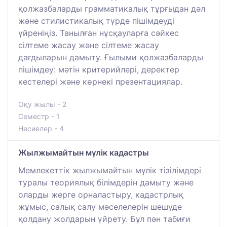
қолжазбаларды грамматикалық тұрғыдан дәл
және стилистикалық түрде пішімдеуді
үйреніңіз. Танылған нұсқауларға сәйкес
сілтеме жасау және сілтеме жасау
дағдыларын дамыту. Ғылыми қолжазбаларды
пішімдеу: мәтін критерийлері, деректер
кестелері және көрнекі презентациялар.
Оқу жылы - 2
Семестр - 1
Несиелер - 4
Жылжымайтын мүлік кадастры
Мемлекеттік жылжымайтын мүлік тізілімдері
туралы теориялық білімдерін дамыту және
оларды жерге орналастыру, кадастрлық
жұмыс, салық салу мәселелерін шешуде
қолдану жолдарын үйрету. Бұл пән табиғи