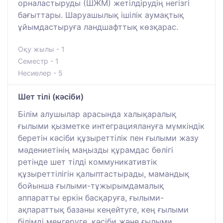
орналастыруды (ШЖМ) жетілдірудің негізгі
бағыттары. Шаруашылық ішілік аумақтық
ұйымдастыруға ландшафттық көзқарас.
Оқу жылы - 1
Семестр - 1
Несиелер - 5
Шет тілі (кәсіби)
Білім алушылар арасында халықаралық
ғылыми қызметке интеграциялануға мүмкіндік
беретін кәсіби құзыреттілік пен ғылыми жазу
мәдениетінің маңызды құрамдас бөлігі
ретінде шет тілді коммуникативтік
құзыреттілігін қалыптастырады, мамандық
бойынша ғылыми-тұжырымдамалық
аппаратты еркін басқаруға, ғылыми-
ақпараттық базаны кеңейтуге, кең ғылыми
білімді меңгеруге, кәсіби және ғылыми