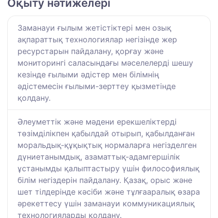
Оқыту нәтижелері
Заманауи ғылым жетістіктері мен озық
ақпараттық технологиялар негізінде жер
ресурстарын пайдалану, қорғау және
мониторингі саласындағы мәселелерді шешу
кезінде ғылыми әдістер мен білімнің
әдістемесін ғылыми-зерттеу қызметінде
қолдану.
Әлеуметтік және мәдени ерекшеліктерді
төзімділікпен қабылдай отырып, қабылданған
моральдық-құқықтық нормаларға негізделген
дүниетанымдық, азаматтық-адамгершілік
ұстанымды қалыптастыру үшін философиялық
білім негіздерін пайдалану. Қазақ, орыс және
шет тілдерінде кәсіби және тұлғааралық өзара
әрекеттесу үшін заманауи коммуникациялық
технологияларды қолдану.