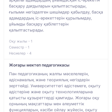
арқылы адамдардың ұйымдасқан іс-әрекетін
басқару дағдыларын қалыптастырады,
ғылыми негізделген шешімдер қабылдау, басқа
адамдардың іс-әрекеттерін құрылымдау,
ұйымды басқару қабілеттерін
қалыптастырады.
Оқу жылы - 1
Семестр - 1
Несиелер - 4
Жоғары мектеп педагогикасы
Пән педагогиканың жалпы мәселелерін,
әдіснамалық және теориялық негіздерін
зерттейді. Университеттегі әдістемеге, оқыту
әдістеріне және оқыту технологияларына
қатысты құзыреттерді қамтиды. Жоғары оқу
орнының мақсаттары мен әлеуметтік
функцияларын, кәсіби ойлау жүйесін, оқыту