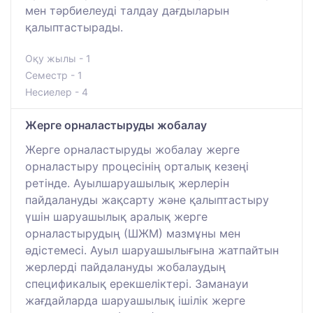
мен тәрбиелеуді талдау дағдыларын
қалыптастырады.
Оқу жылы - 1
Семестр - 1
Несиелер - 4
Жерге орналастыруды жобалау
Жерге орналастыруды жобалау жерге
орналастыру процесінің орталық кезеңі
ретінде. Ауылшаруашылық жерлерін
пайдалануды жақсарту және қалыптастыру
үшін шаруашылық аралық жерге
орналастырудың (ШЖМ) мазмұны мен
әдістемесі. Ауыл шаруашылығына жатпайтын
жерлерді пайдалануды жобалаудың
спецификалық ерекшеліктері. Заманауи
жағдайларда шаруашылық ішілік жерге