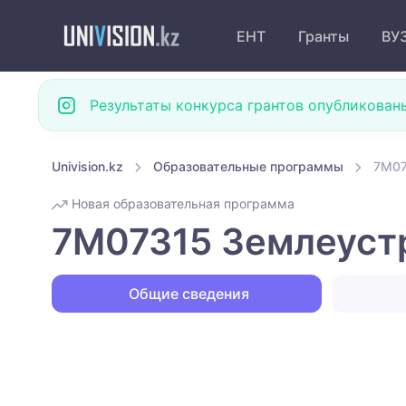
ЕНТ
Гранты
ВУ
Результаты конкурса грантов опубликован
Univision.kz
Образовательные программы
7M07
Новая образовательная программа
7M07315 Землеустр
Общие сведения