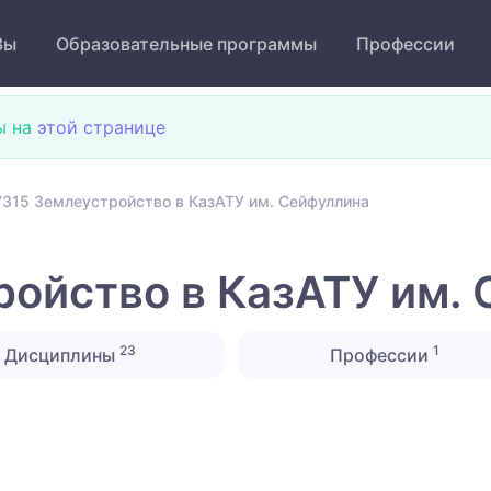
Зы
Образовательные программы
Профессии
ы на
этой странице
315 Землеустройство в КазАТУ им. Сейфуллина
ойство в КазАТУ им.
23
1
Дисциплины
Профессии