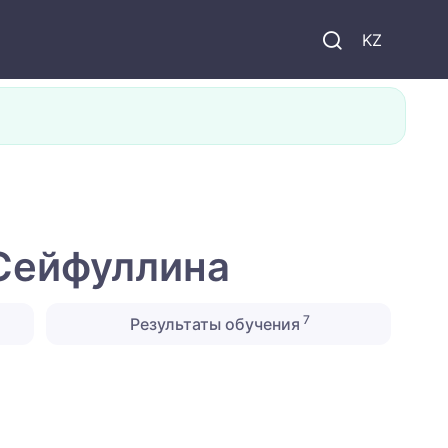
KZ
 Сейфуллина
7
Результаты обучения