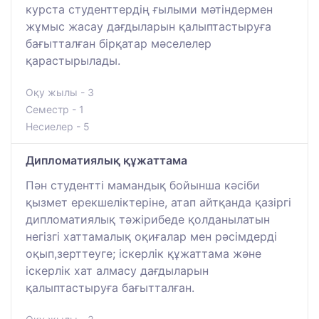
курста студенттердің ғылыми мәтіндермен
жұмыс жасау дағдыларын қалыптастыруға
бағытталған бірқатар мәселелер
қарастырылады.
Оқу жылы - 3
Семестр - 1
Несиелер - 5
Дипломатиялық құжаттама
Пән студентті мамандық бойынша кәсіби
қызмет ерекшеліктеріне, атап айтқанда қазіргі
дипломатиялық тәжірибеде қолданылатын
негізгі хаттамалық оқиғалар мен рәсімдерді
оқып,зерттеуге; іскерлік құжаттама және
іскерлік хат алмасу дағдыларын
қалыптастыруға бағытталған.