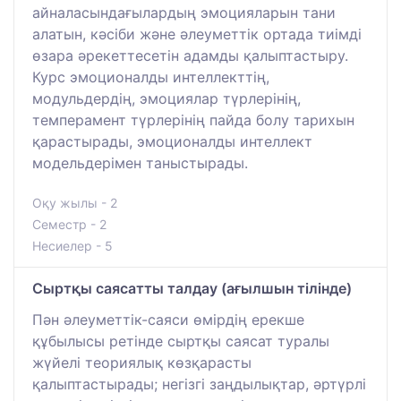
айналасындағылардың эмоцияларын тани
алатын, кәсіби және әлеуметтік ортада тиімді
өзара әрекеттесетін адамды қалыптастыру.
Курс эмоционалды интеллекттің,
модульдердің, эмоциялар түрлерінің,
темперамент түрлерінің пайда болу тарихын
қарастырады, эмоционалды интеллект
модельдерімен таныстырады.
Оқу жылы - 2
Семестр - 2
Несиелер - 5
Сыртқы саясатты талдау (ағылшын тілінде)
Пән әлеуметтік-саяси өмірдің ерекше
құбылысы ретінде сыртқы саясат туралы
жүйелі теориялық көзқарасты
қалыптастырады; негізгі заңдылықтар, әртүрлі