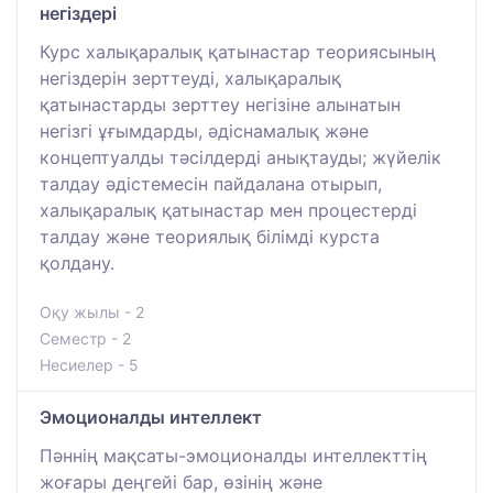
негіздері
Курс халықаралық қатынастар теориясының
негіздерін зерттеуді, халықаралық
қатынастарды зерттеу негізіне алынатын
негізгі ұғымдарды, әдіснамалық және
концептуалды тәсілдерді анықтауды; жүйелік
талдау әдістемесін пайдалана отырып,
халықаралық қатынастар мен процестерді
талдау және теориялық білімді курста
қолдану.
Оқу жылы - 2
Семестр - 2
Несиелер - 5
Эмоционалды интеллект
Пәннің мақсаты-эмоционалды интеллекттің
жоғары деңгейі бар, өзінің және