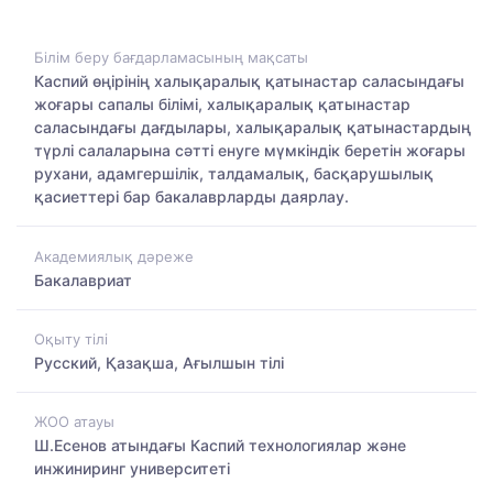
Білім беру бағдарламасының мақсаты
Каспий өңірінің халықаралық қатынастар саласындағы
жоғары сапалы білімі, халықаралық қатынастар
саласындағы дағдылары, халықаралық қатынастардың
түрлі салаларына сәтті енуге мүмкіндік беретін жоғары
рухани, адамгершілік, талдамалық, басқарушылық
қасиеттері бар бакалаврларды даярлау.
Академиялық дәреже
Бакалавриат
Оқыту тілі
Русский, Қазақша, Ағылшын тілі
ЖОО атауы
Ш.Есенов атындағы Каспий технологиялар және
инжиниринг университеті