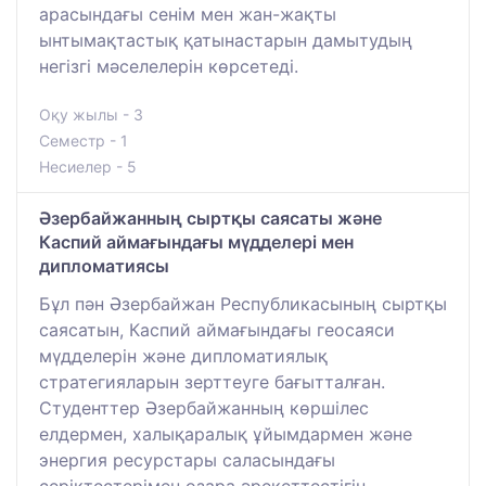
арасындағы сенім мен жан-жақты
ынтымақтастық қатынастарын дамытудың
негізгі мәселелерін көрсетеді.
Оқу жылы - 3
Семестр - 1
Несиелер - 5
Әзербайжанның сыртқы саясаты және
Каспий аймағындағы мүдделері мен
дипломатиясы
Бұл пән Әзербайжан Республикасының сыртқы
саясатын, Каспий аймағындағы геосаяси
мүдделерін және дипломатиялық
стратегияларын зерттеуге бағытталған.
Студенттер Әзербайжанның көршілес
елдермен, халықаралық ұйымдармен және
энергия ресурстары саласындағы
серіктестерімен өзара әрекеттестігін