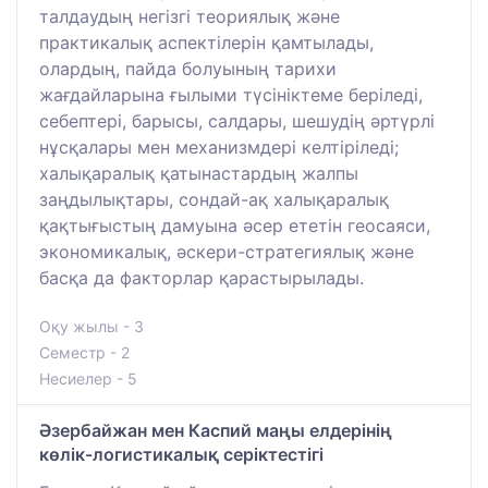
талдаудың негізгі теориялық және
практикалық аспектілерін қамтылады,
олардың, пайда болуының тарихи
жағдайларына ғылыми түсініктеме беріледі,
себептері, барысы, салдары, шешудің әртүрлі
нұсқалары мен механизмдері келтіріледі;
халықаралық қатынастардың жалпы
заңдылықтары, сондай-ақ халықаралық
қақтығыстың дамуына әсер ететін геосаяси,
экономикалық, әскери-стратегиялық және
басқа да факторлар қарастырылады.
Оқу жылы - 3
Семестр - 2
Несиелер - 5
Әзербайжан мен Каспий маңы елдерінің
көлік-логистикалық серіктестігі