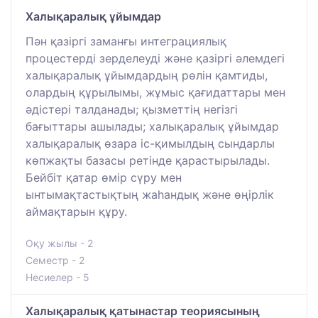
Халықаралық ұйымдар
Пән қазіргі заманғы интеграциялық
процестерді зерделеуді және қазіргі әлемдегі
халықаралық ұйымдардың рөлін қамтиды,
олардың құрылымы, жұмыс қағидаттары мен
әдістері талданады; қызметтің негізгі
бағыттары ашылады; халықаралық ұйымдар
халықаралық өзара іс-қимылдың сындарлы
көпжақты базасы ретінде қарастырылады.
Бейбіт қатар өмір сүру мен
ынтымақтастықтың жаһандық және өңірлік
аймақтарын құру.
Оқу жылы - 2
Семестр - 2
Несиелер - 5
Халықаралық қатынастар теориясының