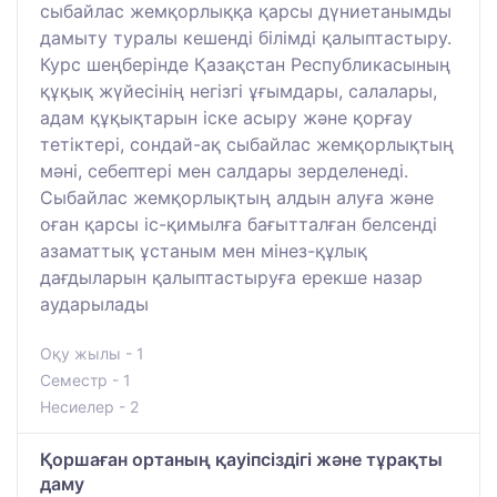
сыбайлас жемқорлыққа қарсы дүниетанымды
дамыту туралы кешенді білімді қалыптастыру.
Курс шеңберінде Қазақстан Республикасының
құқық жүйесінің негізгі ұғымдары, салалары,
адам құқықтарын іске асыру және қорғау
тетіктері, сондай-ақ сыбайлас жемқорлықтың
мәні, себептері мен салдары зерделенеді.
Сыбайлас жемқорлықтың алдын алуға және
оған қарсы іс-қимылға бағытталған белсенді
азаматтық ұстаным мен мінез-құлық
дағдыларын қалыптастыруға ерекше назар
аударылады
Оқу жылы - 1
Семестр - 1
Несиелер - 2
Қоршаған ортаның қауіпсіздігі және тұрақты
даму