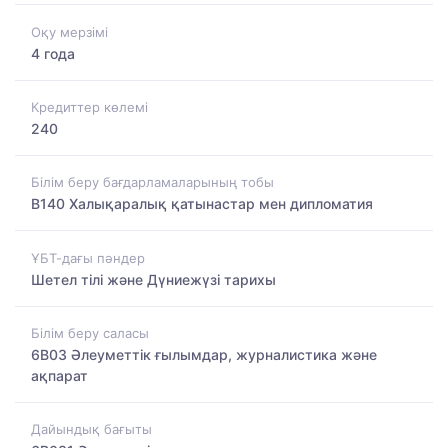
Оқу мерзімі
4 года
Кредиттер көлемі
240
Білім беру бағдарламаларының тобы
B140 Халықаралық қатынастар мен дипломатия
ҰБТ-дағы пәндер
Шетел тілі және Дүниежүзі тарихы
Білім беру саласы
6B03 Әлеуметтік ғылымдар, журналистика және
ақпарат
Дайындық бағыты