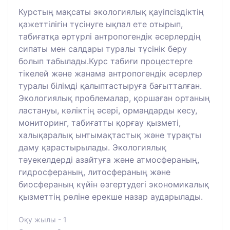
Курстың мақсаты экологиялық қауіпсіздіктің
қажеттілігін түсінуге ықпал ете отырып,
табиғатқа әртүрлі антропогендік әсерлердің
сипаты мен салдары туралы түсінік беру
болып табылады.Курс табиғи процестерге
тікелей және жанама антропогендік әсерлер
туралы білімді қалыптастыруға бағытталған.
Экологиялық проблемалар, қоршаған ортаның
ластануы, көліктің әсері, ормандарды кесу,
мониторинг, табиғатты қорғау қызметі,
халықаралық ынтымақтастық және тұрақты
даму қарастырылады. Экологиялық
тәуекелдерді азайтуға және атмосфераның,
гидросфераның, литосфераның және
биосфераның күйін өзгертудегі экономикалық
қызметтің рөліне ерекше назар аударылады.
Оқу жылы - 1