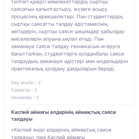
типтегі қазіргі мемлекеттердің сыртқы
саясатын қалыптастыру, жүзеге асыру
процесінің ерекшеліктері. Пән студенттердің
сыртқы саясатты талдау әдістемесінің
негіздерін, сыртқы саяси шешімдер қабылдау
мәселелерін алуына ықпал етеді. Пән
заманауи саяси талдау техникасын игеруге
бағытталған, студенттерге қолданбалы саяси
талдаудың заманауи әдістері мен модельдерін
практикалық қолдану дағдыларын береді.
Оқу жылы - 2
Семестр - 2
Несиелер - 5
Каспий аймағы елдерінің аймақтық саяси
талдауы
«Каспий өңірі елдерінің аймақтық саяси
талдауы» пәні Каспий аймағы