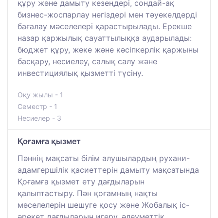
құру және дамыту кезеңдері, сондай-ақ
бизнес-жоспарлау негіздері мен тәуекелдерді
бағалау мәселелері қарастырылады. Ерекше
назар қаржылық сауаттылыққа аударылады:
бюджет құру, жеке және кәсіпкерлік қаржыны
басқару, несиелеу, салық салу және
инвестициялық қызметті түсіну.
Оқу жылы - 1
Семестр - 1
Несиелер - 3
Қоғамға қызмет
Пәннің мақсаты білім алушылардың рухани-
адамгершілік қасиеттерін дамыту мақсатында
Қоғамға қызмет ету дағдыларын
қалыптастыру. Пән қоғамның нақты
мәселелерін шешуге қосу және Жобалық іс-
әрекет дағдыларын игеру, әлеуметтік