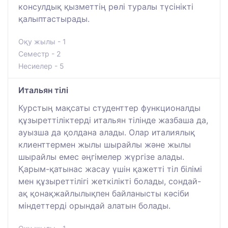
консулдық қызметтің рөлі туралы түсінікті
қалыптастырады.
Оқу жылы - 1
Семестр - 2
Несиелер - 5
Итальян тілі
Курстың мақсаты студенттер функционалды
құзыреттіліктерді итальян тілінде жазбаша да,
ауызша да қолдана алады. Олар италиялық
клиенттермен жылы шырайлы және жылы
шырайлы емес әңгімелер жүргізе алады.
Қарым-қатынас жасау үшін қажетті тіл білімі
мен құзыреттілігі жеткілікті болады, сондай-
ақ қонақжайлылықпен байланысты кәсіби
міндеттерді орындай алатын болады.