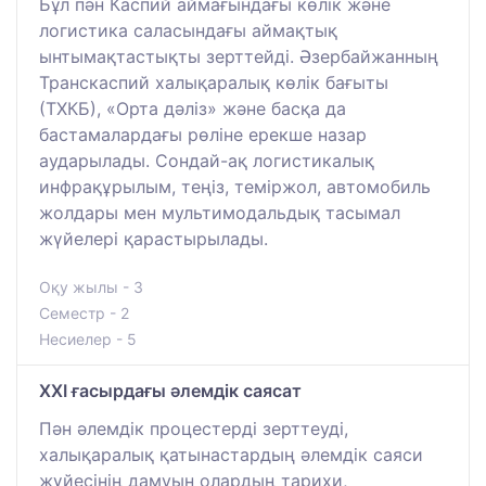
Бұл пән Каспий аймағындағы көлік және
логистика саласындағы аймақтық
ынтымақтастықты зерттейді. Әзербайжанның
Транскаспий халықаралық көлік бағыты
(ТХКБ), «Орта дәліз» және басқа да
бастамалардағы рөліне ерекше назар
аударылады. Сондай-ақ логистикалық
инфрақұрылым, теңіз, теміржол, автомобиль
жолдары мен мультимодальдық тасымал
жүйелері қарастырылады.
Оқу жылы - 3
Семестр - 2
Несиелер - 5
ХХІ ғасырдағы әлемдік саясат
Пән әлемдік процестерді зерттеуді,
халықаралық қатынастардың әлемдік саяси
жүйесінің дамуын олардың тарихи,