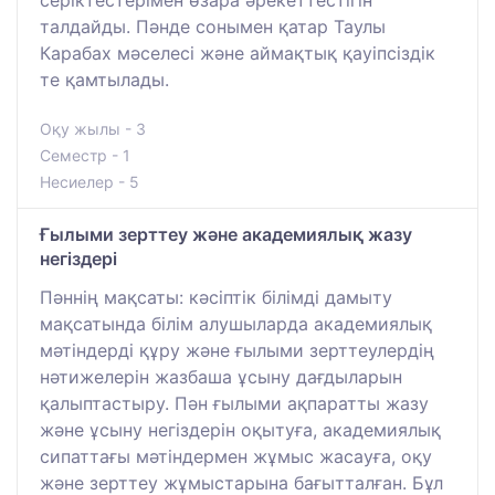
талдайды. Пәнде сонымен қатар Таулы
Карабах мәселесі және аймақтық қауіпсіздік
те қамтылады.
Оқу жылы - 3
Семестр - 1
Несиелер - 5
Ғылыми зерттеу және академиялық жазу
негіздері
Пәннің мақсаты: кәсіптік білімді дамыту
мақсатында білім алушыларда академиялық
мәтіндерді құру және ғылыми зерттеулердің
нәтижелерін жазбаша ұсыну дағдыларын
қалыптастыру. Пән ғылыми ақпаратты жазу
және ұсыну негіздерін оқытуға, академиялық
сипаттағы мәтіндермен жұмыс жасауға, оқу
және зерттеу жұмыстарына бағытталған. Бұл