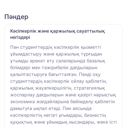
Пәндер
Кәсіпкерлік және қаржылық сауаттылық
негіздері
Пән студенттердің кәсіпкерлік қызметті
ұйымдастыру және қаржылық тұрғыдан
ұтымды әрекет ету салаларында базалық
білімдері мен тәжірибелік дағдыларын
қалыптастыруға бағытталған. Пәнді оқу
студенттердің кәсіпкерлік ойлау қабілетін,
қаржылық жауапкершілігін, стратегиялық
жоспарлау дағдыларын және қазіргі нарықтық
экономика жағдайларына бейімделу қабілетін
дамытуға ықпал етеді. Пән аясында
кәсіпкерліктің негізгі ұғымдары, бизнестің
құқықтық және ұйымдық нысандары, жеке істі