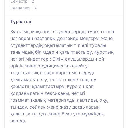
Семестр - 2
Несиелер - 3
Түрік тілі
Курстың мақсаты: студенттердің түрік тілінің
негіздерін бастапқы деңгейде меңгеруі және
студенттердің оқытылатын тіл елі туралы
танымдық білімдерін қалыптастыру. Курстың
негізгі міндеттері: Білім алушылардың ой-
өрісін және эрудициясын кеңейту,
тақырыптық сөздік қорын меңгеруді
қамтамасыз ету, түрік тілінде тілдесу
қабілетін қалыптастыру. Курс ең көп
қолданылатын лексиканы, негізгі
грамматикалық материалды қамтиды, оқу,
тыңдау, сөйлеу және жазу дағдыларын
қалыптастыруға және бекітуге мүмкіндік
береді.