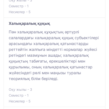
Оқу жылы - 3
Семестр - 1
Несиелер - 5
Халықаралық құқық
Пән халықаралық құқықтың әртүрлі
салалардағы халықаралық құқық субъектілері
арасындағы халықаралық қатынастарды
реттейтін жалпыға міндетті нормалар жүйесі
ретіндегі мазмұнын ашады; халықаралық
құқықтың табиғаты, ерекшеліктері мен
құрылымы, оның халықаралық қатынастар
жүйесіндегі рөлі мен маңызы туралы
теориялық білім беріледі.
Оқу жылы - 3
Семестр - 1
Несиелер - 5