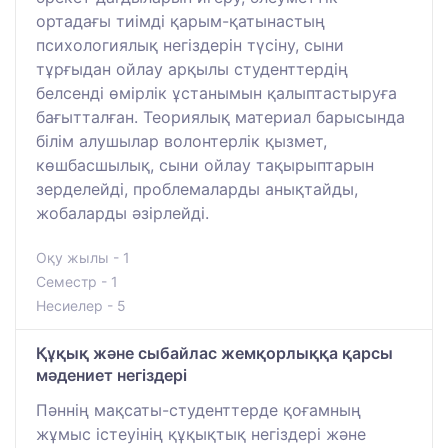
ортадағы тиімді қарым-қатынастың
психологиялық негіздерін түсіну, сыни
тұрғыдан ойлау арқылы студенттердің
белсенді өмірлік ұстанымын қалыптастыруға
бағытталған. Теориялық материал барысында
білім алушылар волонтерлік қызмет,
көшбасшылық, сыни ойлау тақырыптарын
зерделейді, проблемаларды анықтайды,
жобаларды әзірлейді.
Оқу жылы - 1
Семестр - 1
Несиелер - 5
Құқық және сыбайлас жемқорлыққа қарсы
мәдениет негіздері
Пәннің мақсаты-студенттерде қоғамның
жұмыс істеуінің құқықтық негіздері және