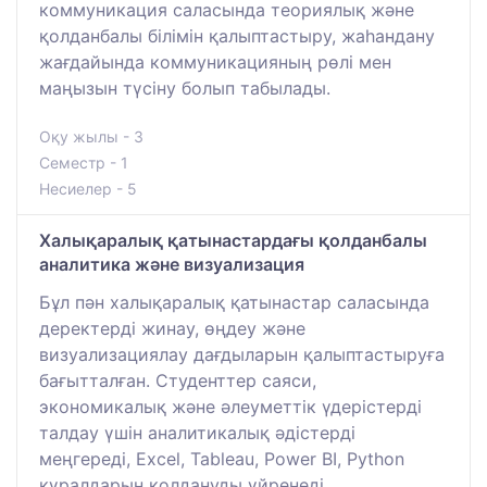
коммуникация саласында теориялық және
қолданбалы білімін қалыптастыру, жаһандану
жағдайында коммуникацияның рөлі мен
маңызын түсіну болып табылады.
Оқу жылы - 3
Семестр - 1
Несиелер - 5
Халықаралық қатынастардағы қолданбалы
аналитика және визуализация
Бұл пән халықаралық қатынастар саласында
деректерді жинау, өңдеу және
визуализациялау дағдыларын қалыптастыруға
бағытталған. Студенттер саяси,
экономикалық және әлеуметтік үдерістерді
талдау үшін аналитикалық әдістерді
меңгереді, Excel, Tableau, Power BI, Python
құралдарын қолдануды үйренеді