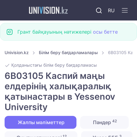
RU
Грант байқауының нәтижелері
осы бетте
Univision.kz
Білім беру бағдарламалары
6B03105 Касп
Қолданыстағы білім беру бағдарламасы
6B03105 Каспий маңы
елдерінің халықаралық
қатынастары в Yessenov
University
42
Жалпы мәліметтер
Пәндер
12
3