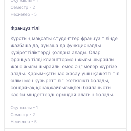
Оқу жылы - 1
Семестр - 2
Несиелер - 5
Француз тілі
Курстың мақсаты студенттер француз тілінде
жазбаша да, ауызша да функционалды
құзіреттіліктерді қолдана алады. Олар
француз тілді клиенттермен жылы шырайлы
және жылы шырайлы емес әңгімелер жүргізе
алады. Қарым-қатынас жасау үшін қажетті тіл
білімі мен құзыреттілігі жеткілікті болады,
сондай-ақ қонақжайлылықпен байланысты
кәсіби міндеттерді орындай алатын болады.
Оқу жылы - 1
Семестр - 2
Несиелер - 5