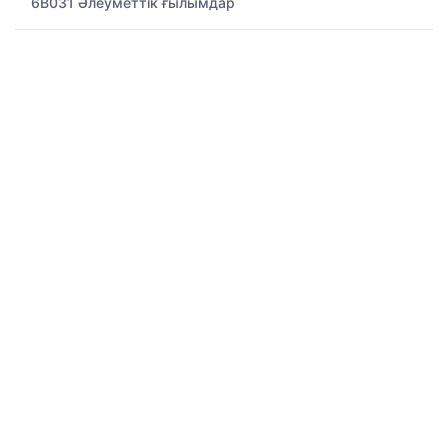
6B031 Әлеуметтік ғылымдар