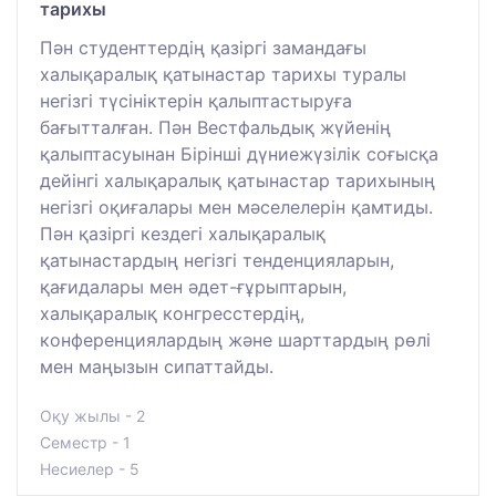
тарихы
Пән студенттердің қазіргі замандағы
халықаралық қатынастар тарихы туралы
негізгі түсініктерін қалыптастыруға
бағытталған. Пән Вестфальдық жүйенің
қалыптасуынан Бірінші дүниежүзілік соғысқа
дейінгі халықаралық қатынастар тарихының
негізгі оқиғалары мен мәселелерін қамтиды.
Пән қазіргі кездегі халықаралық
қатынастардың негізгі тенденцияларын,
қағидалары мен әдет-ғұрыптарын,
халықаралық конгресстердің,
конференциялардың және шарттардың рөлі
мен маңызын сипаттайды.
Оқу жылы - 2
Семестр - 1
Несиелер - 5