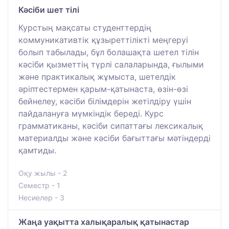
Кәсіби шет тілі
Курстың мақсаты студенттердің
коммуникативтік құзыреттілікті меңгеруі
болып табылады, бұл болашақта шетел тілін
кәсіби қызметтің түрлі салаларында, ғылыми
және практикалық жұмыста, шетелдік
әріптестермен қарым-қатынаста, өзін-өзі
бейнелеу, кәсіби білімдерін жетілдіру үшін
пайдалануға мүмкіндік береді. Курс
грамматиканы, кәсіби сипаттағы лексикалық
материалды және кәсіби бағыттағы мәтіндерді
қамтиды.
Оқу жылы - 2
Семестр - 1
Несиелер - 3
Жаңа уақытта халықаралық қатынастар