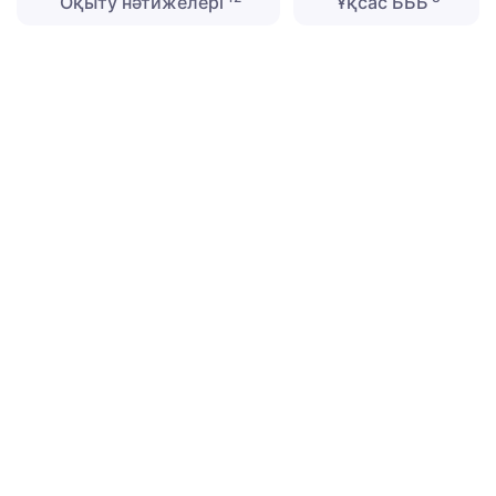
Оқыту нәтижелері
Ұқсас БББ