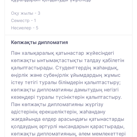
Оқу жылы - 3
Семестр - 1
Несиелер - 5
Көпжақты дипломатия
Пән халықаралық қатынастар жүйесіндегі
көпжақты ынтымақтастықты талдау қабілетін
қалыптастырады. Студенттердің жаһандық,
өңірлік және субөңірлік ұйымдардың жұмыс
істеу тетігі туралы білімдерін қалыптастыру;
көпжақты дипломатияны дамытудың негізгі
кезеңдері туралы түсініктерін қалыптастыру.
Пән көпжақты дипломатияны жүргізу
әдістерінің ерекшеліктерін, жаһандану
жағдайында елдер арасындағы қатынастарды
қолдаудың әртүрлі нысандарын қарастырады,
көпжақты дипломатияның, әлем мемлекеттері