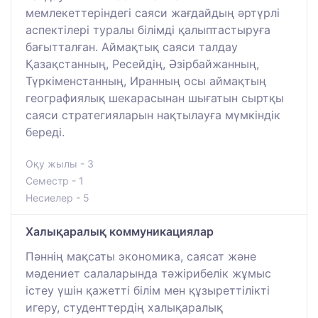
мемлекеттеріндегі саяси жағдайдың әртүрлі
аспектілері туралы білімді қалыптастыруға
бағытталған. Аймақтық саяси талдау
Қазақстанның, Ресейдің, Әзірбайжанның,
Түркіменстанның, Иранның осы аймақтың
географиялық шекарасынан шығатын сыртқы
саяси стратегияларын нақтылауға мүмкіндік
береді.
Оқу жылы - 3
Семестр - 1
Несиелер - 5
Халықаралық коммуникациялар
Пәннің мақсаты экономика, саясат және
мәдениет салаларында тәжірибелік жұмыс
істеу үшін қажетті білім мен құзыреттілікті
игеру, студенттердің халықаралық