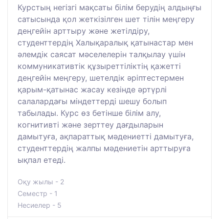
Курстың негізгі мақсаты білім берудің алдыңғы
сатысында қол жеткізілген шет тілін меңгеру
деңгейін арттыру және жетілдіру,
студенттердің Халықаралық қатынастар мен
әлемдік саясат мәселелерін талқылау үшін
коммуникативтік құзыреттіліктің қажетті
деңгейін меңгеру, шетелдік әріптестермен
қарым-қатынас жасау кезінде әртүрлі
салалардағы міндеттерді шешу болып
табылады. Курс өз бетінше білім алу,
когнитивті және зерттеу дағдыларын
дамытуға, ақпараттық мәдениетті дамытуға,
студенттердің жалпы мәдениетін арттыруға
ықпал етеді.
Оқу жылы - 2
Семестр - 1
Несиелер - 5