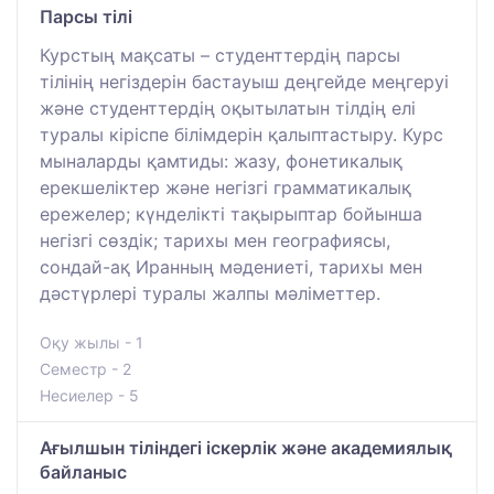
Парсы тілі
Курстың мақсаты – студенттердің парсы
тілінің негіздерін бастауыш деңгейде меңгеруі
және студенттердің оқытылатын тілдің елі
туралы кіріспе білімдерін қалыптастыру. Курс
мыналарды қамтиды: жазу, фонетикалық
ерекшеліктер және негізгі грамматикалық
ережелер; күнделікті тақырыптар бойынша
негізгі сөздік; тарихы мен географиясы,
сондай-ақ Иранның мәдениеті, тарихы мен
дәстүрлері туралы жалпы мәліметтер.
Оқу жылы - 1
Семестр - 2
Несиелер - 5
Ағылшын тіліндегі іскерлік және академиялық
байланыс