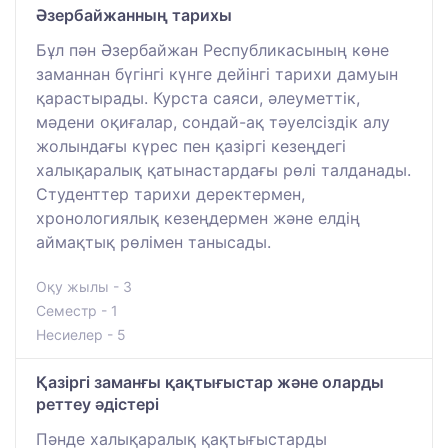
Әзербайжанның тарихы
Бұл пән Әзербайжан Республикасының көне
заманнан бүгінгі күнге дейінгі тарихи дамуын
қарастырады. Курста саяси, әлеуметтік,
мәдени оқиғалар, сондай-ақ тәуелсіздік алу
жолындағы күрес пен қазіргі кезеңдегі
халықаралық қатынастардағы рөлі талданады.
Студенттер тарихи деректермен,
хронологиялық кезеңдермен және елдің
аймақтық рөлімен танысады.
Оқу жылы - 3
Семестр - 1
Несиелер - 5
Қазіргі заманғы қақтығыстар және оларды
реттеу әдістері
Пәнде халықаралық қақтығыстарды