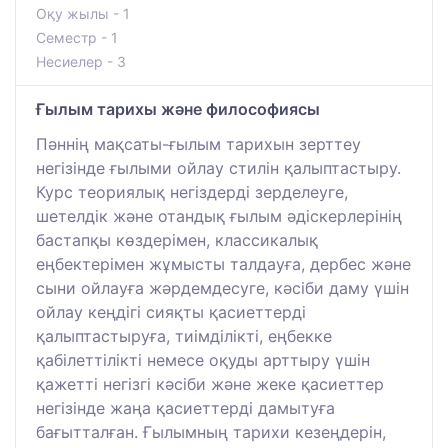
Оқу жылы - 1
Семестр - 1
Несиелер - 3
Ғылым тарихы және философиясы
Пәннің мақсаты-ғылым тарихын зерттеу
негізінде ғылыми ойлау стилін қалыптастыру.
Курс теориялық негіздерді зерделеуге,
шетелдік және отандық ғылым әдіскерлерінің
бастапқы көздерімен, классикалық
еңбектерімен жұмысты талдауға, дербес және
сыни ойлауға жәрдемдесуге, кәсіби даму үшін
ойлау кеңдігі сияқты қасиеттерді
қалыптастыруға, тиімділікті, еңбекке
қабілеттілікті немесе оқуды арттыру үшін
қажетті негізгі кәсіби және жеке қасиеттер
негізінде жаңа қасиеттерді дамытуға
бағытталған. Ғылымның тарихи кезеңдерін,