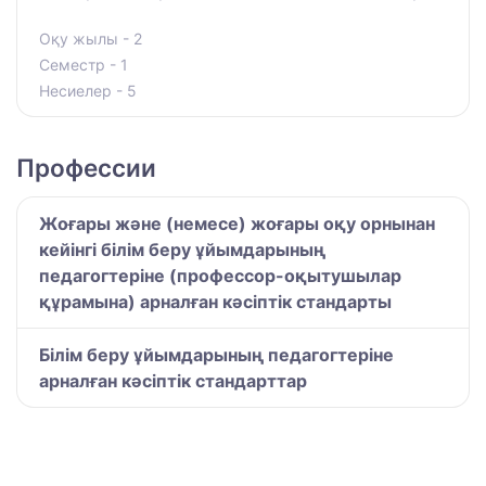
Оқу жылы - 2
Семестр - 1
Несиелер - 5
Профессии
Жоғары және (немесе) жоғары оқу орнынан
кейінгі білім беру ұйымдарының
педагогтеріне (профессор-оқытушылар
құрамына) арналған кәсіптік стандарты
Білім беру ұйымдарының педагогтеріне
арналған кәсіптік стандарттар