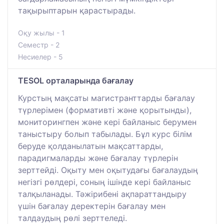
тақырыптарын қарастырады.
Оқу жылы - 1
Семестр - 2
Несиелер - 5
TESOL орталарында бағалау
Курстың мақсаты магистранттарды бағалау
түрлерімен (формативті және қорытынды),
мониторингпен және кері байланыс берумен
таныстыру болып табылады. Бұл курс білім
беруде қолданылатын мақсаттарды,
парадигмаларды және бағалау түрлерін
зерттейді. Оқыту мен оқытудағы бағалаудың
негізгі рөлдері, соның ішінде кері байланыс
талқыланады. Тәжірибені ақпараттандыру
үшін бағалау деректерін бағалау мен
талдаудың рөлі зерттеледі.