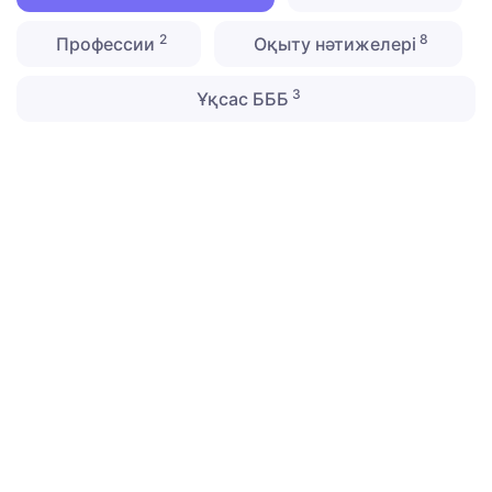
2
8
Профессии
Оқыту нәтижелері
3
Ұқсас БББ