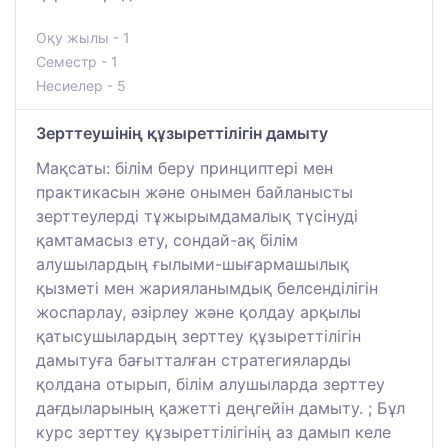
Оқу жылы - 1
Семестр - 1
Несиелер - 5
Зерттеушінің құзыреттілігін дамыту
Мақсаты: білім беру принциптері мен
практикасын және онымен байланысты
зерттеулерді тұжырымдамалық түсінуді
қамтамасыз ету, сондай-ақ білім
алушылардың ғылыми-шығармашылық
қызметі мен жарияланымдық белсенділігін
жоспарлау, әзірлеу және қолдау арқылы
қатысушылардың зерттеу құзыреттілігін
дамытуға бағытталған стратегияларды
қолдана отырып, білім алушыларда зерттеу
дағдыларының қажетті деңгейін дамыту. ; Бұл
курс зерттеу құзыреттілігінің аз дамып келе