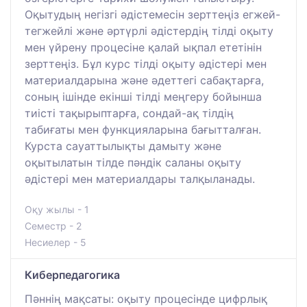
Оқытудың негізгі әдістемесін зерттеңіз егжей-
тегжейлі және әртүрлі әдістердің тілді оқыту
мен үйрену процесіне қалай ықпал ететінін
зерттеңіз. Бұл курс тілді оқыту әдістері мен
материалдарына және әдеттегі сабақтарға,
соның ішінде екінші тілді меңгеру бойынша
тиісті тақырыптарға, сондай-ақ тілдің
табиғаты мен функцияларына бағытталған.
Курста сауаттылықты дамыту және
оқытылатын тілде пәндік саланы оқыту
әдістері мен материалдары талқыланады.
Оқу жылы - 1
Семестр - 2
Несиелер - 5
Киберпедагогика
Пәннің мақсаты: оқыту процесінде цифрлық