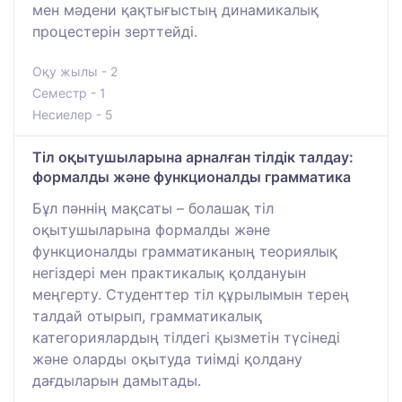
мен мәдени қақтығыстың динамикалық
процестерін зерттейді.
Оқу жылы - 2
Семестр - 1
Несиелер - 5
Тіл оқытушыларына арналған тілдік талдау:
формалды және функционалды грамматика
Бұл пәннің мақсаты – болашақ тіл
оқытушыларына формалды және
функционалды грамматиканың теориялық
негіздері мен практикалық қолдануын
меңгерту. Студенттер тіл құрылымын терең
талдай отырып, грамматикалық
категориялардың тілдегі қызметін түсінеді
және оларды оқытуда тиімді қолдану
дағдыларын дамытады.