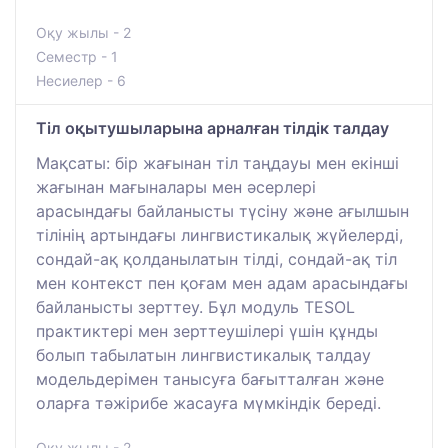
Оқу жылы - 2
Семестр - 1
Несиелер - 6
Тіл оқытушыларына арналған тілдік талдау
Мақсаты: бір жағынан тіл таңдауы мен екінші
жағынан мағыналары мен әсерлері
арасындағы байланысты түсіну және ағылшын
тілінің артындағы лингвистикалық жүйелерді,
сондай-ақ қолданылатын тілді, сондай-ақ тіл
мен контекст пен қоғам мен адам арасындағы
байланысты зерттеу. Бұл модуль TESOL
практиктері мен зерттеушілері үшін құнды
болып табылатын лингвистикалық талдау
модельдерімен танысуға бағытталған және
оларға тәжірибе жасауға мүмкіндік береді.
Оқу жылы - 2