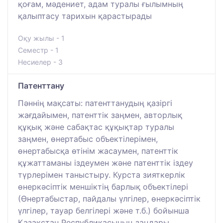
қоғам, мәдениет, адам туралы ғылымның
қалыптасу тарихын қарастырады
Оқу жылы - 1
Семестр - 1
Несиелер - 3
Патенттану
Пәннің мақсаты: патенттанудың қазіргі
жағдайымен, патенттік заңмен, авторлық
құқық және сабақтас құқықтар туралы
заңмен, өнертабыс объектілерімен,
өнертабысқа өтінім жасаумен, патенттік
құжаттаманы іздеумен және патенттік іздеу
түрлерімен таныстыру. Курста зияткерлік
өнеркәсіптік меншіктің барлық объектілері
(Өнертабыстар, пайдалы үлгілер, өнеркәсіптік
үлгілер, тауар белгілері және т.б.) бойынша
Қазақстан Республикасының заңдары,