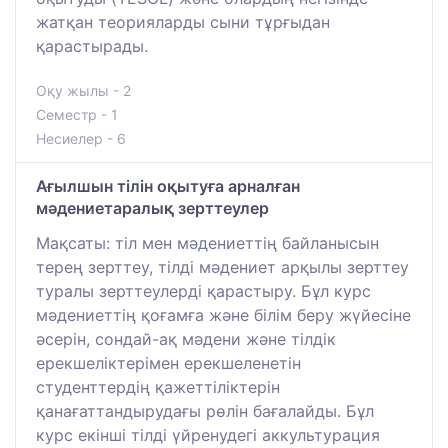
жатқан теорияларды сыни тұрғыдан
қарастырады.
Оқу жылы - 2
Семестр - 1
Несиелер - 6
Ағылшын тілін оқытуға арналған
мәдениетаралық зерттеулер
Мақсаты: тіл мен мәдениеттің байланысын
терең зерттеу, тілді мәдениет арқылы зерттеу
туралы зерттеулерді қарастыру. Бұл курс
мәдениеттің қоғамға және білім беру жүйесіне
әсерін, сондай-ақ мәдени және тілдік
ерекшеліктерімен ерекшеленетін
студенттердің қажеттіліктерін
қанағаттандырудағы рөлін бағалайды. Бұл
курс екінші тілді үйренудегі аккультурация