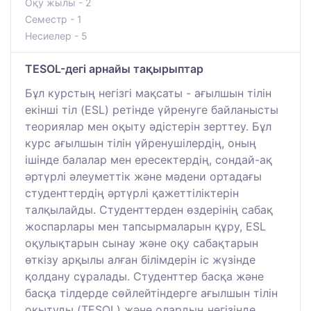
Оқу жылы - 2
Семестр - 1
Несиелер - 5
TESOL-дегі арнайы тақырыптар
Бұл курстың негізгі мақсаты - ағылшын тілін
екінші тіл (ESL) ретінде үйренуге байланысты
теориялар мен оқыту әдістерін зерттеу. Бұл
курс ағылшын тілін үйренушілердің, оның
ішінде балалар мен ересектердің, сондай-ақ
әртүрлі әлеуметтік және мәдени ортадағы
студенттердің әртүрлі қажеттіліктерін
талқылайды. Студенттерден өздерінің сабақ
жоспарлары мен тапсырмаларын құру, ESL
оқулықтарын сынау және оқу сабақтарын
өткізу арқылы алған білімдерін іс жүзінде
қолдану сұралады. Студенттер басқа және
басқа тілдерде сөйлейтіндерге ағылшын тілін
оқытуды (TESOL) және олардың негізінде