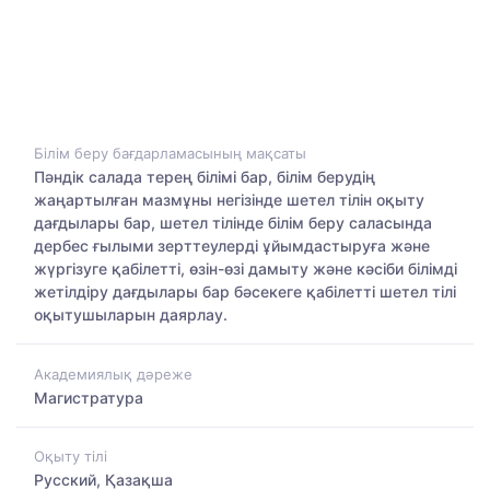
Білім беру бағдарламасының мақсаты
Пәндік салада терең білімі бар, білім берудің
жаңартылған мазмұны негізінде шетел тілін оқыту
дағдылары бар, шетел тілінде білім беру саласында
дербес ғылыми зерттеулерді ұйымдастыруға және
жүргізуге қабілетті, өзін-өзі дамыту және кәсіби білімді
жетілдіру дағдылары бар бәсекеге қабілетті шетел тілі
оқытушыларын даярлау.
Академиялық дәреже
Магистратура
Оқыту тілі
Русский, Қазақша