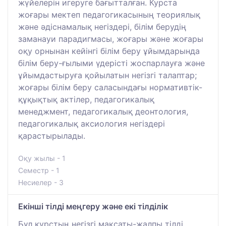
жүйелерін игеруге бағытталған. Курста
жоғары мектеп педагогикасының теориялық
және әдіснамалық негіздері, білім берудің
заманауи парадигмасы, жоғары және жоғары
оқу орнынан кейінгі білім беру ұйымдарында
білім беру-ғылыми үдерісті жоспарлауға және
ұйымдастыруға қойылатын негізгі талаптар;
жоғары білім беру саласындағы нормативтік-
құқықтық актілер, педагогикалық
менеджмент, педагогикалық деонтология,
педагогикалық аксиология негіздері
қарастырылады.
Оқу жылы - 1
Семестр - 1
Несиелер - 3
Екінші тілді меңгеру және екі тілділік
Бұл курстың негізгі мақсаты-жалпы тілді