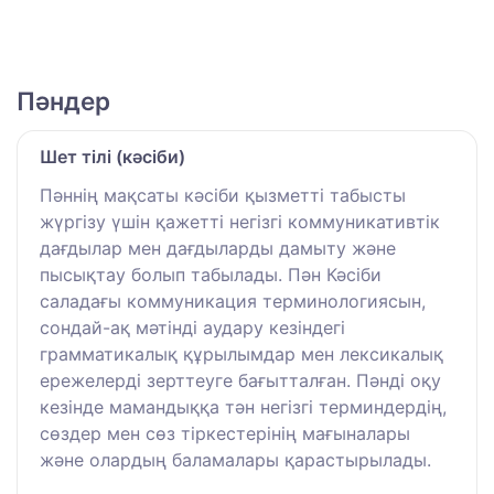
Пәндер
Шет тілі (кәсіби)
Пәннің мақсаты кәсіби қызметті табысты
жүргізу үшін қажетті негізгі коммуникативтік
дағдылар мен дағдыларды дамыту және
пысықтау болып табылады. Пән Кәсіби
саладағы коммуникация терминологиясын,
сондай-ақ мәтінді аудару кезіндегі
грамматикалық құрылымдар мен лексикалық
ережелерді зерттеуге бағытталған. Пәнді оқу
кезінде мамандыққа тән негізгі терминдердің,
сөздер мен сөз тіркестерінің мағыналары
және олардың баламалары қарастырылады.