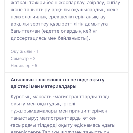
жатқан тәжірибесін жоспарлау, әзірлеу, енгізу
және таныстыру арқылы оқушылардың жеке
психологиялық ерекшеліктерін анықтау
арқылы зерттеу құзыреттілігін дамытуға
бағытталған (әдетте олардың кейінгі
диссертациясымен байланысты).
Оқу жылы - 1
Семестр - 2
Несиелер - 5
Ағылшын тілін екінші тіл ретінде оқыту
әдістері мен материалдары
Курстың мақсаты-магистранттарды тілді
оқыту мен оқытудың іргелі
тұжырымдамалары мен принциптерімен
таныстыру; магистранттарды өткен
ғасырдағы тілдерді оқыту әдіснамасындағы
өзгерістерге Тарихи шолумен таныстыру.