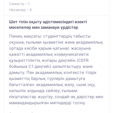
Семестр - 1
Несиелер - 6
Шет тілін оқыту әдістемесіндегі өзекті
мәселелер мен заманауи үрдістер
Пәннің мақсаты: студенттердің табысты
оқуына, ғылыми қызметіне және академиялық
ортада кәсіби қарым-қатынас жасауына
қажетті академиялық коммуникативтік
құзыреттіліктің жоғары деңгейін (CEFR
бойынша C1 деңгейі) қалыптастыру және
дамыту. Пән академиялық контексте тілдік
қызметтің барлық түрлерін дамытуға
бағытталған: академиялық жазу, сыни оқу,
көпшілік алдында сөйлеу, ғылыми
пікірталастар жүргізу, сондай-ақ дәрістер мен
мамандандырылған мәтіндерді түсіну.