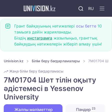
RU
Грант байқауының нәтижелері
осы бетте
10
тамызға дейін жарияланады.
Біздің
инстаграмға
жазылыңыз, гранттық
байқаудың нәтижелерін жіберіп алмау үшін!
Univision.kz
Білім беру бағдарламалары
7M01704 Шет т
Жаңа білім беру бағдарламасы
7M01704 Шет тілін оқыту
әдістемесі в Yessenov
University
23
Жалпы мәліметтер
Пәндер