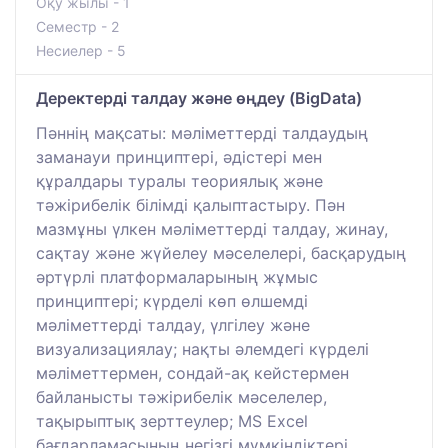
Оқу жылы - 1
Семестр - 2
Несиелер - 5
Деректерді талдау және өңдеу (BigData)
Пәннің мақсаты: мәліметтерді талдаудың
заманауи принциптері, әдістері мен
құралдары туралы теориялық және
тәжірибелік білімді қалыптастыру. Пән
мазмұны үлкен мәліметтерді талдау, жинау,
сақтау және жүйелеу мәселелері, басқарудың
әртүрлі платформаларының жұмыс
принциптері; күрделі көп өлшемді
мәліметтерді талдау, үлгілеу және
визуализациялау; нақты әлемдегі күрделі
мәліметтермен, сондай-ақ кейстермен
байланысты тәжірибелік мәселелер,
тақырыптық зерттеулер; MS Excel
бағдарламасының негізгі мүмкіндіктері