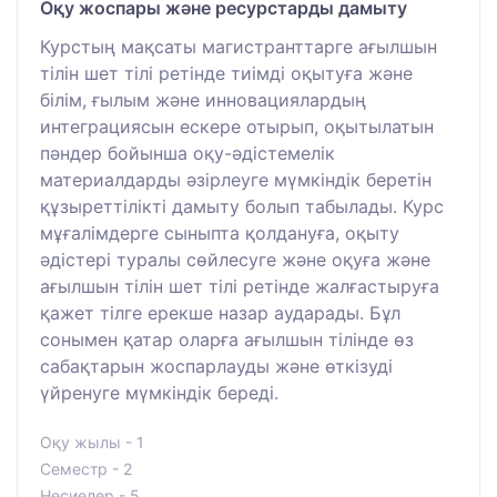
Оқу жоспары және ресурстарды дамыту
Курстың мақсаты магистранттарге ағылшын
тілін шет тілі ретінде тиімді оқытуға және
білім, ғылым және инновациялардың
интеграциясын ескере отырып, оқытылатын
пәндер бойынша оқу-әдістемелік
материалдарды әзірлеуге мүмкіндік беретін
құзыреттілікті дамыту болып табылады. Курс
мұғалімдерге сыныпта қолдануға, оқыту
әдістері туралы сөйлесуге және оқуға және
ағылшын тілін шет тілі ретінде жалғастыруға
қажет тілге ерекше назар аударады. Бұл
сонымен қатар оларға ағылшын тілінде өз
сабақтарын жоспарлауды және өткізуді
үйренуге мүмкіндік береді.
Оқу жылы - 1
Семестр - 2
Несиелер - 5