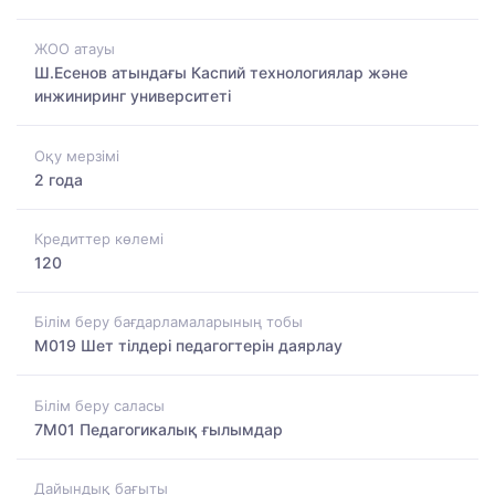
ЖОО атауы
Ш.Есенов атындағы Каспий технологиялар және
инжиниринг университеті
Оқу мерзімі
2 года
Кредиттер көлемі
120
Білім беру бағдарламаларының тобы
M019 Шет тілдері педагогтерін даярлау
Білім беру саласы
7M01 Педагогикалық ғылымдар
Дайындық бағыты