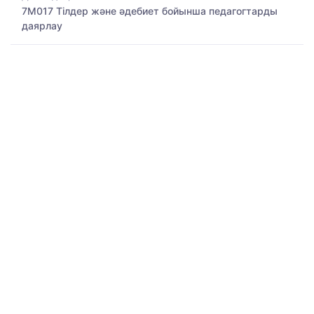
7M017 Тілдер және әдебиет бойынша педагогтарды
даярлау