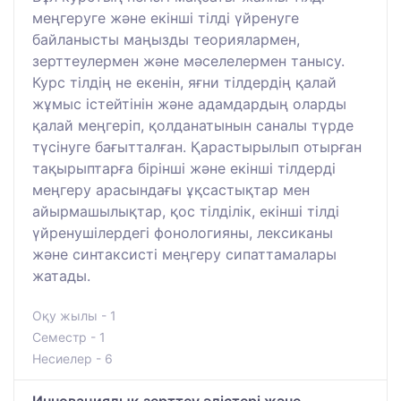
меңгеруге және екінші тілді үйренуге
байланысты маңызды теориялармен,
зерттеулермен және мәселелермен танысу.
Курс тілдің не екенін, яғни тілдердің қалай
жұмыс істейтінін және адамдардың оларды
қалай меңгеріп, қолданатынын саналы түрде
түсінуге бағытталған. Қарастырылып отырған
тақырыптарға бірінші және екінші тілдерді
меңгеру арасындағы ұқсастықтар мен
айырмашылықтар, қос тілділік, екінші тілді
үйренушілердегі фонологияны, лексиканы
және синтаксисті меңгеру сипаттамалары
жатады.
Оқу жылы - 1
Семестр - 1
Несиелер - 6