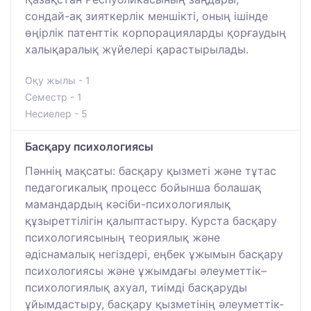
сондай-ақ зияткерлік меншікті, оның ішінде
өңірлік патенттік корпорацияларды қорғаудың
халықаралық жүйелері қарастырылады.
Оқу жылы - 1
Семестр - 1
Несиелер - 5
Басқару психологиясы
Пәннің мақсаты: басқару қызметі және тұтас
педагогикалық процесс бойынша болашақ
мамандардың кәсіби-психологиялық
құзыреттілігін қалыптастыру. Курста басқару
психологиясының теориялық және
әдіснамалық негіздері, еңбек ұжымын басқару
психологиясы және ұжымдағы әлеуметтік–
психологиялық ахуал, тиімді басқаруды
ұйымдастыру, басқару қызметінің әлеуметтік-