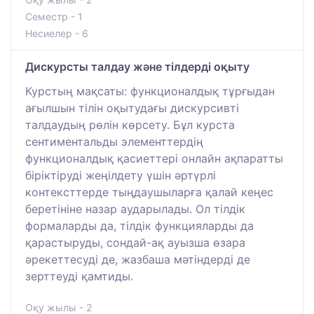
Семестр - 1
Несиелер - 6
Дискурсты талдау және тілдерді оқыту
Курстың мақсаты: функционалдық тұрғыдан
ағылшын тілін оқытудағы дискурсивті
талдаудың рөлін көрсету. Бұл курста
сентиментальды элементтердің
функционалдық қасиеттері онлайн ақпаратты
біріктіруді жеңілдету үшін әртүрлі
контексттерде тыңдаушыларға қалай кеңес
беретініне назар аударылады. Ол тілдік
формаларды да, тілдік функцияларды да
қарастыруды, сондай-ақ ауызша өзара
әрекеттесуді де, жазбаша мәтіндерді де
зерттеуді қамтиды.
Оқу жылы - 2