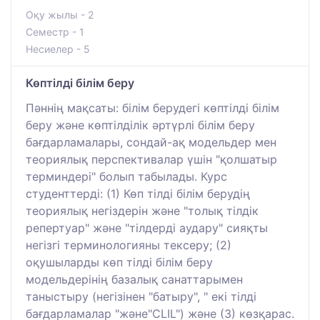
Оқу жылы - 2
Семестр - 1
Несиелер - 5
Көптілді білім беру
Пәннің мақсаты: білім берудегі көптілді білім
беру және көптілділік әртүрлі білім беру
бағдарламалары, сондай-ақ модельдер мен
теориялық перспективалар үшін "қолшатыр
терминдері" болып табылады. Курс
студенттерді: (1) Көп тілді білім берудің
теориялық негіздерін және "толық тілдік
репертуар" және "тілдерді аудару" сияқты
негізгі терминологияны тексеру; (2)
оқушыларды көп тілді білім беру
модельдерінің базалық санаттарымен
таныстыру (негізінен "батыру", " екі тілді
бағдарламалар "және"CLIL") және (3) көзқарас.