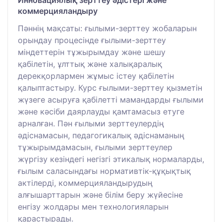
Инновациялық зерттеу әдістері және
коммерцияландыру
Пәннің мақсаты: ғылыми-зерттеу жобаларын
орындау процесінде ғылыми-зерттеу
міндеттерін тұжырымдау және шешу
қабілетін, ұлттық және халықаралық
дерекқорлармен жұмыс істеу қабілетін
қалыптастыру. Курс ғылыми-зерттеу қызметін
жүзеге асыруға қабілетті мамандарды ғылыми
және кәсіби даярлауды қамтамасыз етуге
арналған. Пән ғылыми зерттеулердің
әдіснамасын, педагогикалық әдіснаманың
тұжырымдамасын, ғылыми зерттеулер
жүргізу кезіндегі негізгі этикалық нормаларды,
ғылым саласындағы нормативтік-құқықтық
актілерді, коммерцияландырудың
алғышарттарын және білім беру жүйесіне
енгізу жолдары мен технологияларын
қарастырады.