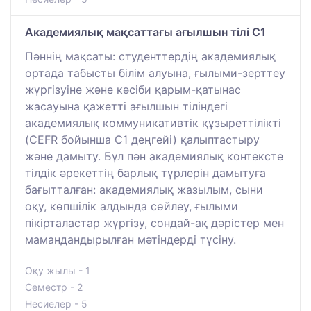
Академиялық мақсаттағы ағылшын тілі С1
Пәннің мақсаты: студенттердің академиялық
ортада табысты білім алуына, ғылыми-зерттеу
жүргізуіне және кәсіби қарым-қатынас
жасауына қажетті ағылшын тіліндегі
академиялық коммуникативтік құзыреттілікті
(CEFR бойынша C1 деңгейі) қалыптастыру
және дамыту. Бұл пән академиялық контексте
тілдік әрекеттің барлық түрлерін дамытуға
бағытталған: академиялық жазылым, сыни
оқу, көпшілік алдында сөйлеу, ғылыми
пікірталастар жүргізу, сондай-ақ дәрістер мен
мамандандырылған мәтіндерді түсіну.
Оқу жылы - 1
Семестр - 2
Несиелер - 5