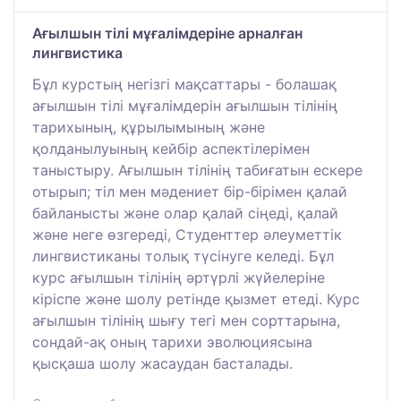
Ағылшын тілі мұғалімдеріне арналған
лингвистика
Бұл курстың негізгі мақсаттары - болашақ
ағылшын тілі мұғалімдерін ағылшын тілінің
тарихының, құрылымының және
қолданылуының кейбір аспектілерімен
таныстыру. Ағылшын тілінің табиғатын ескере
отырып; тіл мен мәдениет бір-бірімен қалай
байланысты және олар қалай сіңеді, қалай
және неге өзгереді, Студенттер әлеуметтік
лингвистиканы толық түсінуге келеді. Бұл
курс ағылшын тілінің әртүрлі жүйелеріне
кіріспе және шолу ретінде қызмет етеді. Курс
ағылшын тілінің шығу тегі мен сорттарына,
сондай-ақ оның тарихи эволюциясына
қысқаша шолу жасаудан басталады.