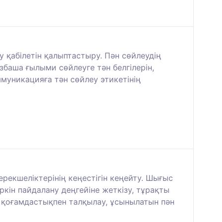
 қабілетін қалыптастыру. Пән сөйлеудің
баша ғылыми сөйлеуге тән белгілерін,
уникацияға тән сөйлеу этикетінің
рекшеліктерінің кеңестігін кеңейту. Шығыс
кін пайдалану деңгейіне жеткізу, тұрақты
қоғамдастықпен талқылау, ұсынылатын пән