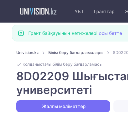
ҰБТ
Гранттар
Ж
Грант байқауының нәтижелері
осы бетте
Univision.kz
Білім беру бағдарламалары
8D0220
Қолданыстағы білім беру бағдарламасы
8D02209 Шығыстан
университеті
Жалпы мәліметтер