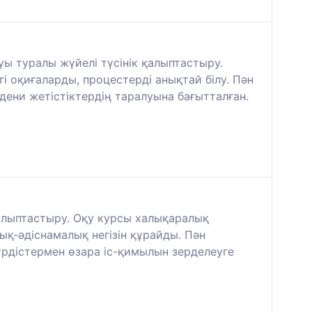
ы туралы жүйелі түсінік қалыптастыру.
і оқиғаларды, процестерді анықтай білу. Пән
дени жетістіктердің таралуына бағытталған.
қалыптастыру. Оқу курсы халықаралық
қ-әдіснамалық негізін құрайды. Пән
рдістермен өзара іс-қимылын зерделеуге