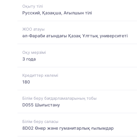
Оқыту тілі
Русский, Қазақша, Ағылшын тілі
ЖОО атауы
әл-Фараби атындағы Қазақ Ұлттық университеті
Оқу мерзімі
3 года
Кредиттер көлемі
180
Білім беру бағдарламаларының тобы
D055 Шығыстану
Білім беру саласы
8D02 Өнер және гуманитарлық ғылымдар