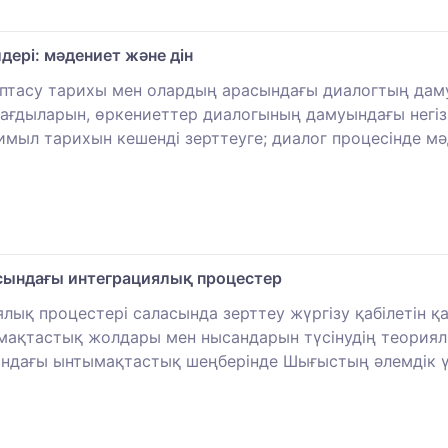
ері: мәдениет және дін
ыптасу тарихы мен олардың арасындағы диалогтың даму
дағдыларын, өркениеттер диалогының дамуындағы негізг
мыл тарихын кешенді зерттеуге; диалог процесінде мә
сындағы интеграциялық процестер
ялық процестері саласында зерттеу жүргізу қабілетін 
мақтастық жолдары мен нысандарын түсінудің теориялы
ндағы ынтымақтастық шеңберінде Шығыстың әлемдік ү