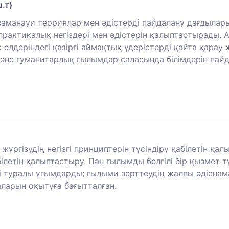
.т)
 заманауи теориялар мен әдістерді пайдалану дағдыла
практикалық негіздері мен әдістерін қалыптастырады. 
елдеріндегі қазіргі аймақтық үдерістерді қайта қарау 
әне гуманитарлық ғылымдар саласында білімдерін пайда
үргізудің негізгі принциптерін түсіндіру қабілетін қа
білетін қалыптастыру. Пән ғылымды белгілі бір қызмет т
і туралы ұғымдарды; ғылыми зерттеудің жалпы әдіснама
арын оқытуға бағытталған.