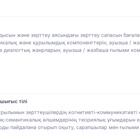
дысын және зерттеу аясындағы зерттеу сапасын бағалау
икалық және құрылымдық компоненттерін, ауызша / жаз
 диалогтық жанрларын; ауызша / жазбаша ғылыми комм
шығыс тілі
құрылымын зерттеушілердің когнитивті-коммуникативті е
лық-семантикалық өлшемдерінің теориялық ұғымдарын ер
рды пайдалана отырып оқыту, сарапшылар мен ғылыми 