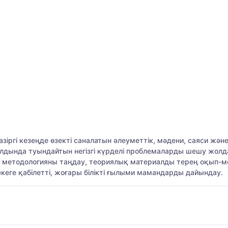
зіргі кезеңде өзекті саналатын әлеуметтік, мәдени, саяси жән
алдында туындайтын негізгі күрделі проблемаларды шешу жолд
етодологияны таңдау, теориялық материалды терең оқып-меңг
кеге қабілетті, жоғары білікті ғылыми мамандарды дайындау.