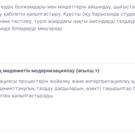
теудің болжамдары мен міндеттерін айқындау, шығыста
ау қабілетін қалыптастыру. Курсты оқу барысында студ
және тестілеу, түрлі жанрдағы нақты мәтіндерді талд
да білімдерді меңгереді.
мәдениетін модернизациялау (ағылш.т)
циясы процестерін жүйелеу және интерпретациялау қа
дениеттанулық талдау дағдыларын, өзекті тақырыптар
гізін қалыптастырады.