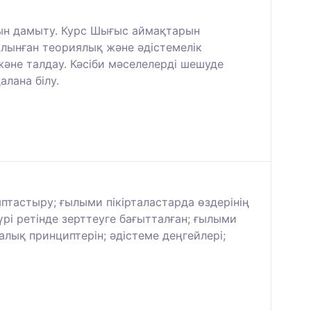
рын дамыту. Курс Шығыс аймақтарын
Алынған теориялық және әдістемелік
және талдау. Кәсіби мәселелерді шешуде
лана білу.
лыптастыру; ғылыми пікірталастарда өздерінің
үрі ретінде зерттеуге бағытталған; ғылыми
лық принциптерін; әдістеме деңгейлері;