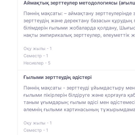
Аймақтық зерттеулер методологиясы (ағылш
Пәннің мақсаты: – аймақтану зерттеулерінде
зерттеудің және деректану базасын құрудың 
білімдерін ғылыми жобаларда қолдану, Шығыс 
нақты эмпирикалық зерттеулер, әлеуметтік ж
Оқу жылы - 1
Семестр - 1
Несиелер - 5
Ғылыми зерттеудің әдістері
Пәннің мақсаты - зерттеуді ұйымдастыру мен ж
ғылыми пікірлерін білдіруге және қорғауға қа
таным ұғымдарын; ғылым әдісі мен әдістемес
әлемнің ғылыми картинасының тұжырымдамал
Оқу жылы - 1
Семестр - 1