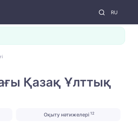
и
RU
ті
ағы Қазақ Ұлттық
12
Оқыту нәтижелері