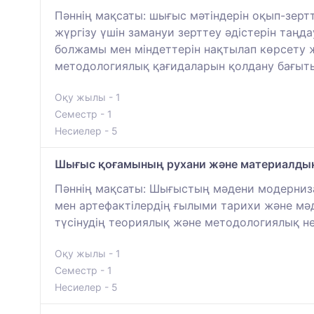
Пәннің мақсаты: шығыс мәтіндерін оқып-зерт
жүргізу үшін замануи зерттеу әдістерін таңд
болжамы мен міндеттерін нақтылап көрсету 
методологиялық қағидаларын қолдану бағытын
Оқу жылы - 1
Семестр - 1
Несиелер - 5
Шығыс қоғамының рухани және материалдық 
Пәннің мақсаты: Шығыстың мәдени модерниза
мен артефактілердің ғылыми тарихи және мә
түсінудің теориялық және методологиялық не
Оқу жылы - 1
Семестр - 1
Несиелер - 5