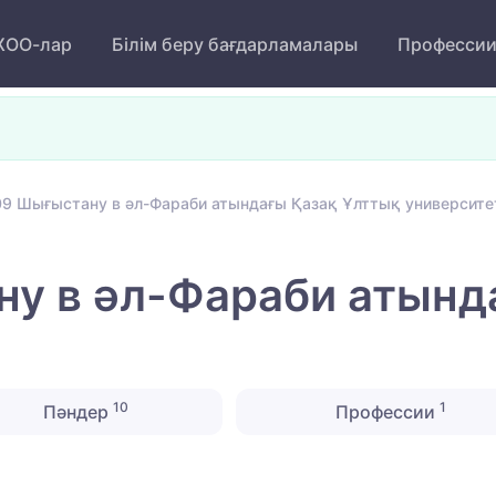
ОО-лар
Білім беру бағдарламалары
Професси
9 Шығыстану в әл-Фараби атындағы Қазақ Ұлттық университе
у в әл-Фараби атынд
10
1
Пәндер
Профессии