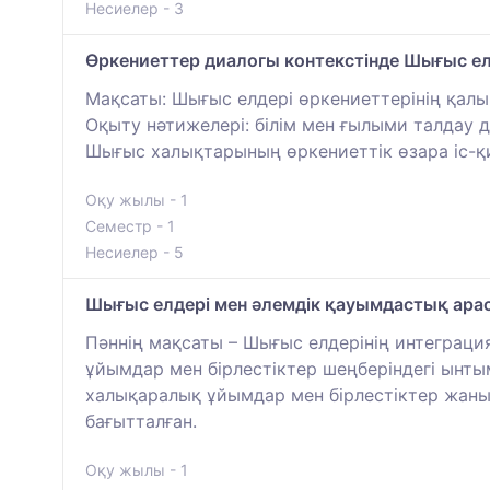
Несиелер - 3
Өркениеттер диалогы контекстінде Шығыс елд
Мақсаты: Шығыс елдері өркениеттерінің қал
Оқыту нәтижелері: білім мен ғылыми талдау 
Шығыс халықтарының өркениеттік өзара іс-қи
Оқу жылы - 1
Семестр - 1
Несиелер - 5
Шығыс елдері мен әлемдік қауымдастық ара
Пәннің мақсаты – Шығыс елдерінің интеграци
ұйымдар мен бірлестіктер шеңберіндегі ынты
халықаралық ұйымдар мен бірлестіктер жаны
бағытталған.
Оқу жылы - 1