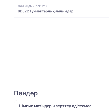
Дайындық бағыты
8D022 Гуманитарлық ғылымдар
Пәндер
Шығыс мәтіндерін зерттеу әдістемесі