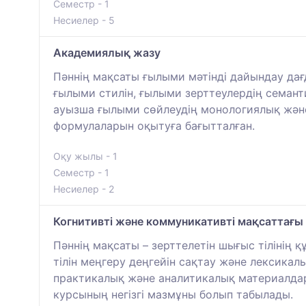
Семестр - 1
Несиелер - 5
Академиялық жазу
Пәннің мақсаты ғылыми мәтінді дайындау дағ
ғылыми стилін, ғылыми зерттеулердің семант
ауызша ғылыми сөйлеудің монологиялық және
формулаларын оқытуға бағытталған.
Оқу жылы - 1
Семестр - 1
Несиелер - 2
Когнитивті және коммуникативті мақсаттағы 
Пәннің мақсаты – зерттелетін шығыс тілінің 
тілін меңгеру деңгейін сақтау және лексика
практикалық және аналитикалық материалда
курсының негізгі мазмұны болып табылады.