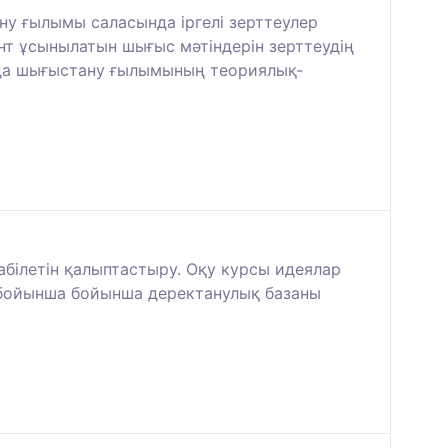
ну ғылымы саласында іргелі зерттеулер
ент ұсынылатын шығыс мәтіндерін зерттеудің
ауда шығыстану ғылымының теориялық-
білетін қалыптастыру. Оқу курсы идеялар
 бойынша бойынша деректанулық базаны