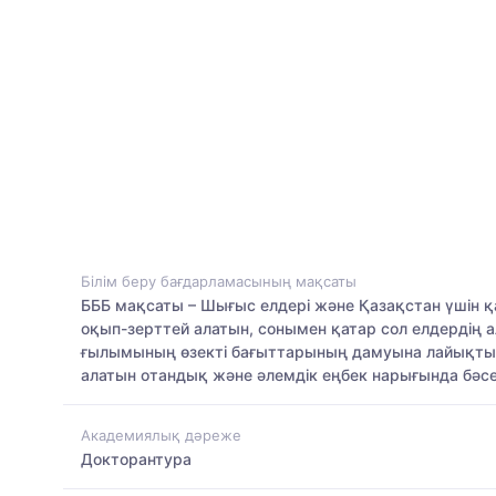
Білім беру бағдарламасының мақсаты
БББ мақсаты – Шығыс елдері және Қазақстан үшін қа
оқып-зерттей алатын, сонымен қатар сол елдердің 
ғылымының өзекті бағыттарының дамуына лайықты м
алатын отандық және әлемдік еңбек нарығында бәсе
Академиялық дәреже
Докторантура