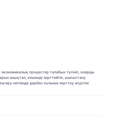
е экономикалық процестер талабын түсініп, оларды
арын анықтап, кешенді зерттейтін, шығыстану
еру негізінде дербес ғылыми зерттеу жүргізе